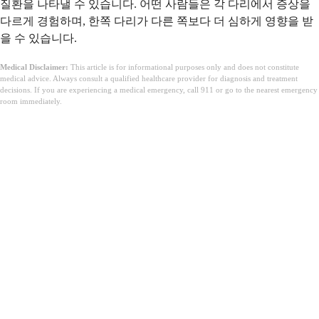
질환을 나타낼 수 있습니다. 어떤 사람들은 각 다리에서 증상을
다르게 경험하며, 한쪽 다리가 다른 쪽보다 더 심하게 영향을 받
을 수 있습니다.
Medical Disclaimer:
This article is for informational purposes only and does not constitute
medical advice. Always consult a qualified healthcare provider for diagnosis and treatment
decisions. If you are experiencing a medical emergency, call 911 or go to the nearest emergency
room immediately.