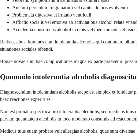
Peioratio symptomatium asthmatis si asthma habes
Auctum periculum migranarum vel capitis doloris evolvendi
Problemata digestiva et irritatio ventriculi
Afflictio socialis vel emotiva ab activitatibus alcohol-relata vitan
Accidentia consumens alcohol in cibis vel medicamentis et react
Raris casibus, homines cum intolerantia alcoholis qui continuare bibunt
situationes sociales bibendi.
Bonae novae sunt hae complicationes magna ex parte praeveniri possun
Quomodo intolerantia alcoholis diagnoscit
Diagnoscendum intolerantiam alcoholis saepe est simplex et fundatur pri
haec reactiones experiri es.
Non est probatio specifica pro intolerantia alcoholis, sed medicus tu
parvam quantitatem alcoholis in loco moderato consumis ad reactione
Medicus tuus etiam probare vult allergias alcoholis, quae sunt diversae 