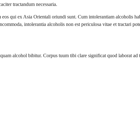
caciter tractandum necessaria.
eos qui ex Asia Orientali oriundi sunt. Cum intolerantiam alcoholis hab
ommoda, intolerantia alcoholis non est periculosa vitae et tractari potes
tquam alcohol bibitur. Corpus tuum tibi clare significat quod laborat a