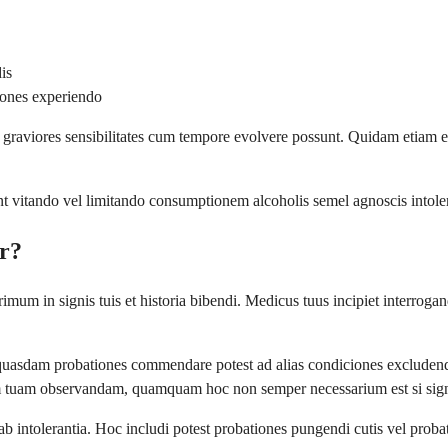
dis
iones experiendo
 graviores sensibilitates cum tempore evolvere possunt. Quidam etiam ef
t vitando vel limitando consumptionem alcoholis semel agnoscis intole
ur?
mum in signis tuis et historia bibendi. Medicus tuus incipiet interroga
us quasdam probationes commendare potest ad alias condiciones excluden
m tuam observandam, quamquam hoc non semper necessarium est si signa
ab intolerantia. Hoc includi potest probationes pungendi cutis vel proba