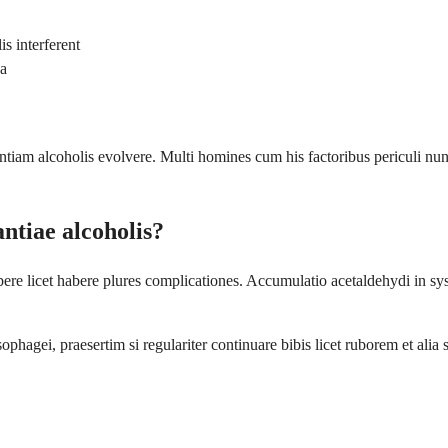
 interferent
a
rantiam alcoholis evolvere. Multi homines cum his factoribus periculi n
antiae alcoholis?
bere licet habere plures complicationes. Accumulatio acetaldehydi in sy
agei, praesertim si regulariter continuare bibis licet ruborem et alia