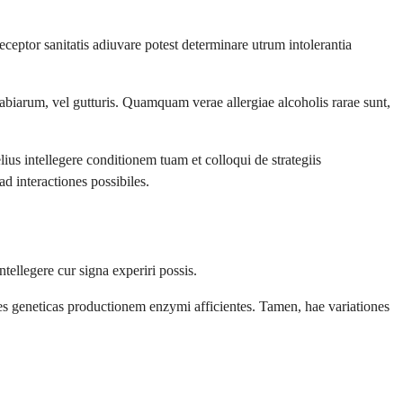
eptor sanitatis adiuvare potest determinare utrum intolerantia
 labiarum, vel gutturis. Quamquam verae allergiae alcoholis rarae sunt,
ius intellegere conditionem tuam et colloqui de strategiis
d interactiones possibiles.
tellegere cur signa experiri possis.
s geneticas productionem enzymi afficientes. Tamen, hae variationes