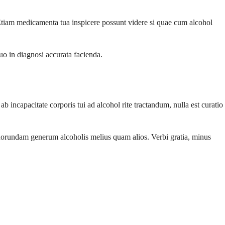
Etiam medicamenta tua inspicere possunt videre si quae cum alcohol
uo in diagnosi accurata facienda.
b incapacitate corporis tui ad alcohol rite tractandum, nulla est curatio
quorundam generum alcoholis melius quam alios. Verbi gratia, minus