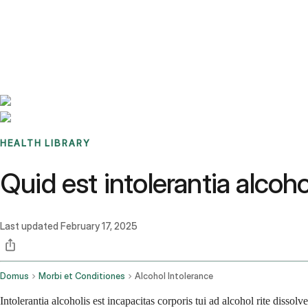
Benchmarks
Stories
FAQ
Sign up / Log in
HEALTH LIBRARY
Quid est intolerantia alcoh
Last updated
February 17, 2025
Domus
Morbi et Conditiones
Alcohol Intolerance
Intolerantia alcoholis est incapacitas corporis tui ad alcohol rite disso