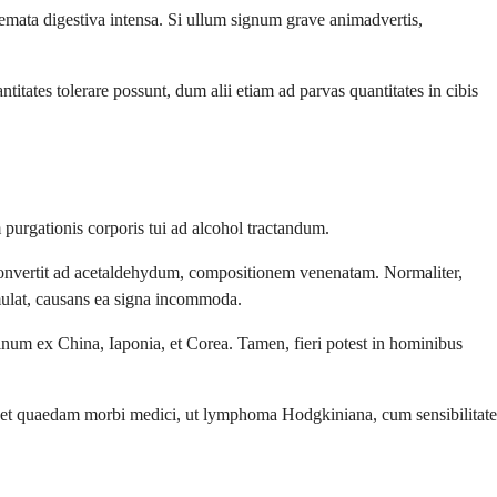
blemata digestiva intensa. Si ullum signum grave animadvertis,
tates tolerare possunt, dum alii etiam ad parvas quantitates in cibis
purgationis corporis tui ad alcohol tractandum.
onvertit ad acetaldehydum, compositionem venenatam. Normaliter,
mulat, causans ea signa incommoda.
num ex China, Iaponia, et Corea. Tamen, fieri potest in hominibus
nt, et quaedam morbi medici, ut lymphoma Hodgkiniana, cum sensibilitate