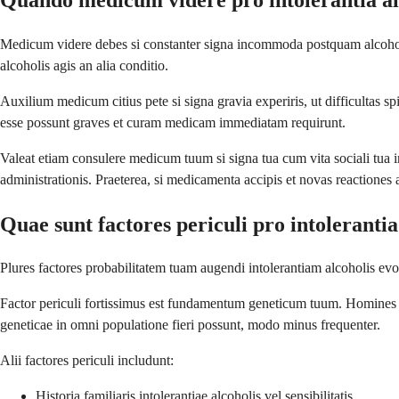
Medicum videre debes si constanter signa incommoda postquam alcohol bi
alcoholis agis an alia conditio.
Auxilium medicum citius pete si signa gravia experiris, ut difficultas sp
esse possunt graves et curam medicam immediatam requirunt.
Valeat etiam consulere medicum tuum si signa tua cum vita sociali tua i
administrationis. Praeterea, si medicamenta accipis et novas reactiones
Quae sunt factores periculi pro intolerantia
Plures factores probabilitatem tuam augendi intolerantiam alcoholis evol
Factor periculi fortissimus est fundamentum geneticum tuum. Homines 
geneticae in omni populatione fieri possunt, modo minus frequenter.
Alii factores periculi includunt:
Historia familiaris intolerantiae alcoholis vel sensibilitatis