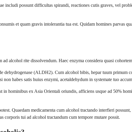
e includi possunt difficultas spirandi, reactiones cutis graves, vel pro
nsumis et quam gravis intolerantia tua est. Quidam homines parvas quanti
um ad alcohol rite dissolvendum. Haec enzyma considera quasi cohortem 
ehyde dehydrogenase (ALDH2). Cum alcohol bibis, hepar tuum primum c
si non habes satis huius enzymi, acetaldehydum in systemate tuo accu
 in hominibus ex Asia Orientali oriundis, afficiens usque ad 50% homi
olvi potest. Quaedam medicamenta cum alcohol tractando interfieri possu
tas corporis tui ad alcohol tractandum cum tempore mutare possit.
coholis?