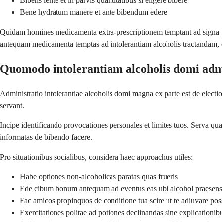
Bibens lente et in parvis quantitatibus si eligere bibere
Bene hydratum manere et ante bibendum edere
Quidam homines medicamenta extra-prescriptionem temptant ad signa p
antequam medicamenta temptas ad intolerantiam alcoholis tractandam,
Quomodo intolerantiam alcoholis domi adm
Administratio intolerantiae alcoholis domi magna ex parte est de electio
servant.
Incipe identificando provocationes personales et limites tuos. Serva qua
informatas de bibendo facere.
Pro situationibus socialibus, considera haec approachus utiles:
Habe optiones non-alcoholicas paratas quas frueris
Ede cibum bonum antequam ad eventus eas ubi alcohol praesens 
Fac amicos propinquos de conditione tua scire ut te adiuvare pos
Exercitationes politae ad potiones declinandas sine explicationib