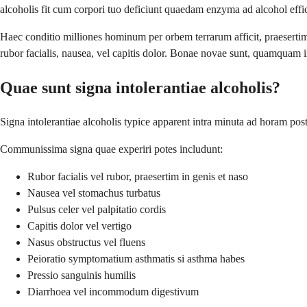
alcoholis fit cum corpori tuo deficiunt quaedam enzyma ad alcohol effi
Haec conditio milliones hominum per orbem terrarum afficit, praesertim 
rubor facialis, nausea, vel capitis dolor. Bonae novae sunt, quamquam inc
Quae sunt signa intolerantiae alcoholis?
Signa intolerantiae alcoholis typice apparent intra minuta ad horam pos
Communissima signa quae experiri potes includunt:
Rubor facialis vel rubor, praesertim in genis et naso
Nausea vel stomachus turbatus
Pulsus celer vel palpitatio cordis
Capitis dolor vel vertigo
Nasus obstructus vel fluens
Peioratio symptomatium asthmatis si asthma habes
Pressio sanguinis humilis
Diarrhoea vel incommodum digestivum