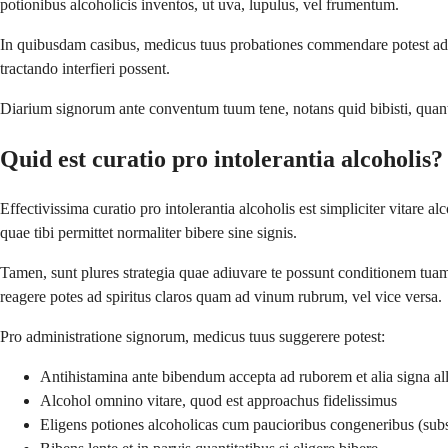
potionibus alcoholicis inventos, ut uva, lupulus, vel frumentum.
In quibusdam casibus, medicus tuus probationes commendare potest ad 
tractando interfieri possent.
Diarium signorum ante conventum tuum tene, notans quid bibisti, quantum
Quid est curatio pro intolerantia alcoholis?
Effectivissima curatio pro intolerantia alcoholis est simpliciter vitare 
quae tibi permittet normaliter bibere sine signis.
Tamen, sunt plures strategia quae adiuvare te possunt conditionem tua
reagere potes ad spiritus claros quam ad vinum rubrum, vel vice versa.
Pro administratione signorum, medicus tuus suggerere potest:
Antihistamina ante bibendum accepta ad ruborem et alia signa al
Alcohol omnino vitare, quod est approachus fidelissimus
Eligens potiones alcoholicas cum paucioribus congeneribus (subs