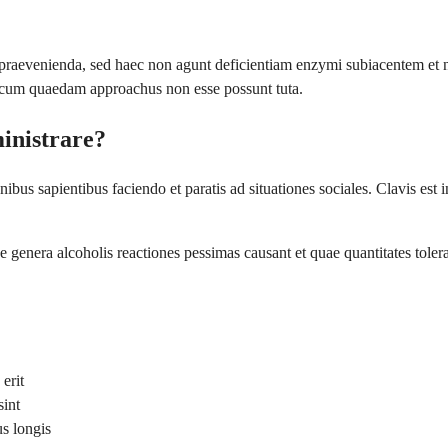
raevenienda, sed haec non agunt deficientiam enzymi subiacentem et 
 cum quaedam approachus non esse possunt tuta.
inistrare?
nibus sapientibus faciendo et paratis ad situationes sociales. Clavis es
e genera alcoholis reactiones pessimas causant et quae quantitates tolera
erit
sint
us longis