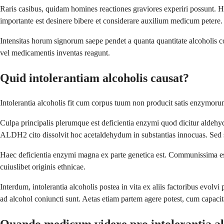
Raris casibus, quidam homines reactiones graviores experiri possunt. Ha
importante est desinere bibere et considerare auxilium medicum petere.
Intensitas horum signorum saepe pendet a quanta quantitate alcoholis co
vel medicamentis inventas reagunt.
Quid intolerantiam alcoholis causat?
Intolerantia alcoholis fit cum corpus tuum non producit satis enzymor
Culpa principalis plerumque est deficientia enzymi quod dicitur ald
ALDH2 cito dissolvit hoc acetaldehydum in substantias innocuas. Sed 
Haec deficientia enzymi magna ex parte genetica est. Communissima est
cuiuslibet originis ethnicae.
Interdum, intolerantia alcoholis postea in vita ex aliis factoribus ev
ad alcohol coniuncti sunt. Aetas etiam partem agere potest, cum capaci
Quando medicum videre pro intolerantia al