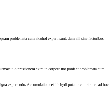
unquam problemata cum alcohol experti sunt, dum alii sine factoribus
stemate tuo pressionem extra in corpore tuo ponit et problemata cum
 signa experiendo. Accumulatio acetaldehydi putatur contribuere ad hoc