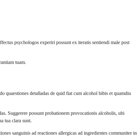
fectus psychologos experiri possunt ex iteratis sentiendi male post
rantiam tuam.
ndo quaestiones detalladas de quid fiat cum alcohol bibis et quamdiu
das. Suggerere possunt probationem provocationis alcoholis, ubi
 tua clara sunt.
tiones sanguinis ad reactiones allergicas ad ingredientes communiter in