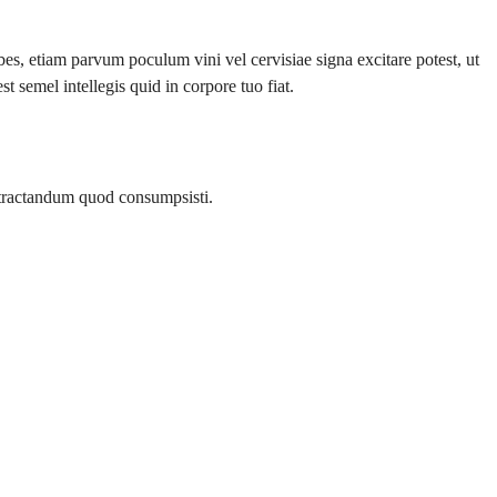
es, etiam parvum poculum vini vel cervisiae signa excitare potest, ut
t semel intellegis quid in corpore tuo fiat.
d tractandum quod consumpsisti.