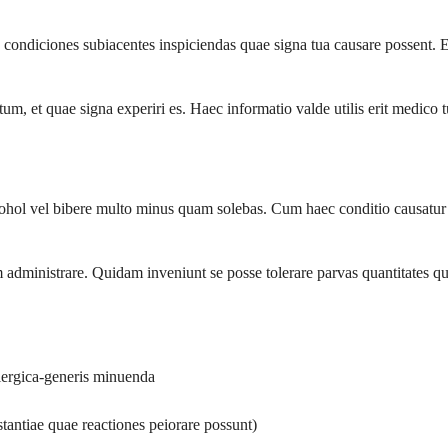
condiciones subiacentes inspiciendas quae signa tua causare possent. 
, et quae signa experiri es. Haec informatio valde utilis erit medico t
alcohol vel bibere multo minus quam solebas. Cum haec conditio causatur a
m administrare. Quidam inveniunt se posse tolerare parvas quantitates 
lergica-generis minuenda
tantiae quae reactiones peiorare possunt)