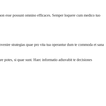
non esse possunt omnino efficaces. Semper loquere cum medico tuo
t invenire strategias quae pro vita tua operantur dum te commoda et sana
re potes, si quae sunt. Haec informatio adiuvabit te decisiones