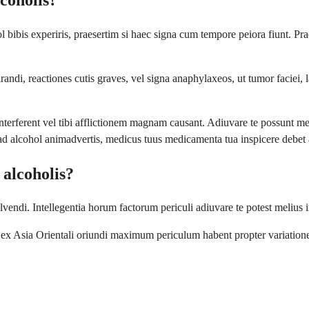
bis experiris, praesertim si haec signa cum tempore peiora fiunt. Praec
irandi, reactiones cutis graves, vel signa anaphylaxeos, ut tumor faciei,
nterferent vel tibi afflictionem magnam causant. Adiuvare te possunt mel
 ad alcohol animadvertis, medicus tuus medicamenta tua inspicere debet a
 alcoholis?
vendi. Intellegentia horum factorum periculi adiuvare te potest melius in
ex Asia Orientali oriundi maximum periculum habent propter variatione