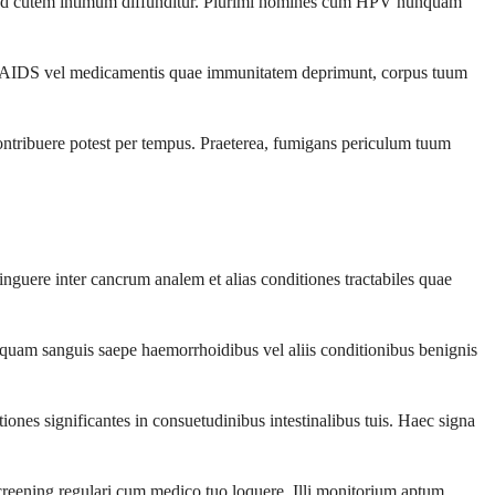
s ad cutem intimum diffunditur. Plurimi homines cum HPV nunquam
V/AIDS vel medicamentis quae immunitatem deprimunt, corpus tuum
contribuere potest per tempus. Praeterea, fumigans periculum tuum
nguere inter cancrum analem et alias conditiones tractabiles quae
mquam sanguis saepe haemorrhoidibus vel aliis conditionibus benignis
iones significantes in consuetudinibus intestinalibus tuis. Haec signa
creening regulari cum medico tuo loquere. Illi monitorium aptum