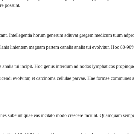
re possunt.
ant. Intellegentia horum generum adiuvat gregem medicum tuum adproach
lanis linientem magnam partem canalis analis tui evolvitur. Hoc 80-9
analis tui incipit. Hoc genus interdum ad nodos lymphaticos propinquos 
cendi evolvitur, et carcinoma cellulae parvae. Hae formae communes alit
iones subeunt quae eas incitato modo crescere faciunt. Quamquam semper