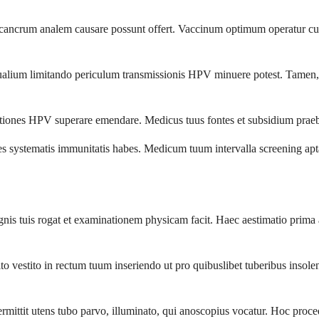
ancrum analem causare possunt offert. Vaccinum optimum operatur cum
alium limitando periculum transmissionis HPV minuere potest. Tamen,
ctiones HPV superare emendare. Medicus tuus fontes et subsidium praebere
nes systematis immunitatis habes. Medicum tuum intervalla screening apt
s tuis rogat et examinationem physicam facit. Haec aestimatio prima a
to vestito in rectum tuum inseriendo ut pro quibuslibet tuberibus insol
ttit utens tubo parvo, illuminato, qui anoscopius vocatur. Hoc procedi