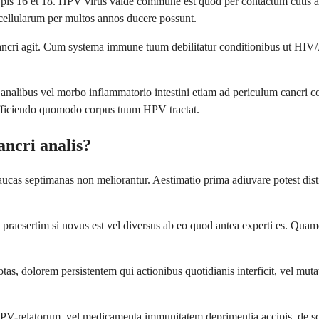
typis 16 et 18. HPV virus valde commune est quod per contactum cuti
 cellularum per multos annos ducere possunt.
ncri agit. Cum systema immune tuum debilitatur conditionibus ut HI
s analibus vel morbo inflammatorio intestini etiam ad periculum cancri 
 afficiendo quomodo corpus tuum HPV tractat.
ncri analis?
ucas septimanas non meliorantur. Aestimatio prima adiuvare potest disti
praesertim si novus est vel diversus ab eo quod antea experti es. Qua
as, dolorem persistentem qui actionibus quotidianis interficit, vel mutat
m HPV-relatorum, vel medicamenta immunitatem deprimentia accipis, de s