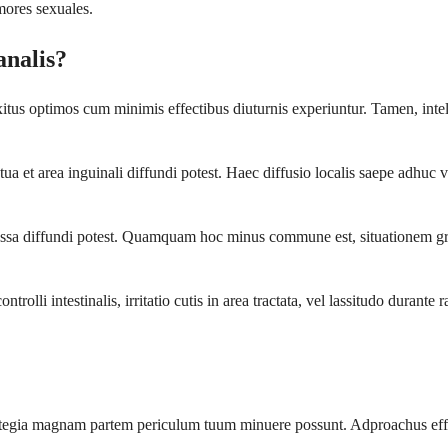
mores sexuales.
analis?
itus optimos cum minimis effectibus diuturnis experiuntur. Tamen, intel
ua et area inguinali diffundi potest. Haec diffusio localis saepe adhuc v
 ossa diffundi potest. Quamquam hoc minus commune est, situationem gr
rolli intestinalis, irritatio cutis in area tractata, vel lassitudo durant
tegia magnam partem periculum tuum minuere possunt. Adproachus effic