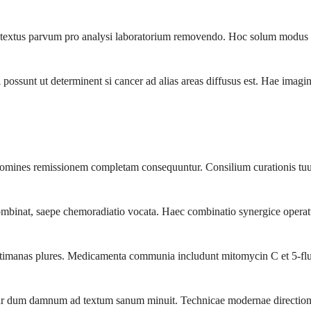
n textus parvum pro analysi laboratorium removendo. Hoc solum modus e
possunt ut determinent si cancer ad alias areas diffusus est. Hae ima
 homines remissionem completam consequuntur. Consilium curationis tu
binat, saepe chemoradiatio vocata. Haec combinatio synergice operatur
ptimanas plures. Medicamenta communia includunt mitomycin C et 5-fluo
itur dum damnum ad textum sanum minuit. Technicae modernae directione