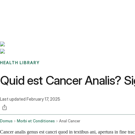
Benchmarks
Stories
FAQ
Sign up / Log in
HEALTH LIBRARY
Quid est Cancer Analis? Si
Last updated
February 17, 2025
Domus
Morbi et Conditiones
Anal Cancer
Cancer analis genus est cancri quod in textibus ani, apertura in fine tr