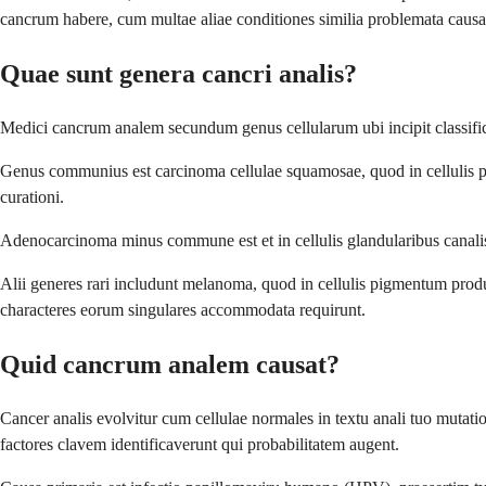
cancrum habere, cum multae aliae conditiones similia problemata causa
Quae sunt genera cancri analis?
Medici cancrum analem secundum genus cellularum ubi incipit classific
Genus communius est carcinoma cellulae squamosae, quod in cellulis p
curationi.
Adenocarcinoma minus commune est et in cellulis glandularibus canalis 
Alii generes rari includunt melanoma, quod in cellulis pigmentum produ
characteres eorum singulares accommodata requirunt.
Quid cancrum analem causat?
Cancer analis evolvitur cum cellulae normales in textu anali tuo mutat
factores clavem identificaverunt qui probabilitatem augent.