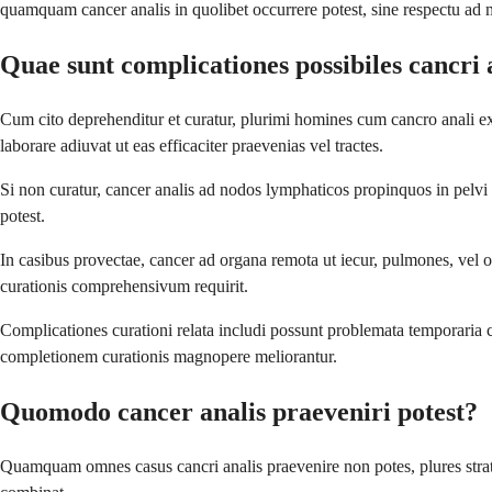
quamquam cancer analis in quolibet occurrere potest, sine respectu ad 
Quae sunt complicationes possibiles cancri 
Cum cito deprehenditur et curatur, plurimi homines cum cancro anali ex
laborare adiuvat ut eas efficaciter praevenias vel tractes.
Si non curatur, cancer analis ad nodos lymphaticos propinquos in pelvi t
potest.
In casibus provectae, cancer ad organa remota ut iecur, pulmones, vel
curationis comprehensivum requirit.
Complicationes curationi relata includi possunt problemata temporaria cont
completionem curationis magnopere meliorantur.
Quomodo cancer analis praeveniri potest?
Quamquam omnes casus cancri analis praevenire non potes, plures stra