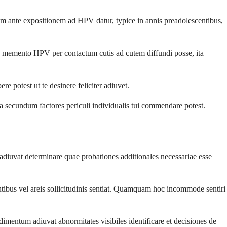
 ante expositionem ad HPV datur, typice in annis preadolescentibus,
 memento HPV per contactum cutis ad cutem diffundi posse, ita
 potest ut te desinere feliciter adiuvet.
a secundum factores periculi individualis tui commendare potest.
diuvat determinare quae probationes additionales necessariae esse
entibus vel areis sollicitudinis sentiat. Quamquam hoc incommode sentiri
mentum adiuvat abnormitates visibiles identificare et decisiones de