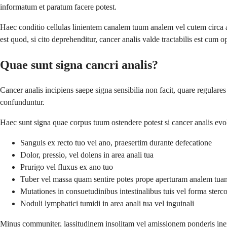
informatum et paratum facere potest.
Haec conditio cellulas linientem canalem tuum analem vel cutem circa 
est quod, si cito deprehenditur, cancer analis valde tractabilis est cum 
Quae sunt signa cancri analis?
Cancer analis incipiens saepe signa sensibilia non facit, quare regula
confunduntur.
Haec sunt signa quae corpus tuum ostendere potest si cancer analis evol
Sanguis ex recto tuo vel ano, praesertim durante defecatione
Dolor, pressio, vel dolens in area anali tua
Prurigo vel fluxus ex ano tuo
Tuber vel massa quam sentire potes prope aperturam analem tua
Mutationes in consuetudinibus intestinalibus tuis vel forma stercor
Noduli lymphatici tumidi in area anali tua vel inguinali
Minus communiter, lassitudinem insolitam vel amissionem ponderis inexp