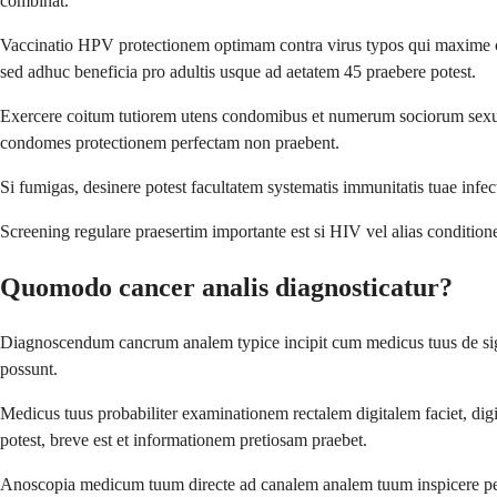
combinat.
Vaccinatio HPV protectionem optimam contra virus typos qui maxime c
sed adhuc beneficia pro adultis usque ad aetatem 45 praebere potest.
Exercere coitum tutiorem utens condomibus et numerum sociorum sexu
condomes protectionem perfectam non praebent.
Si fumigas, desinere potest facultatem systematis immunitatis tuae infe
Screening regulare praesertim importante est si HIV vel alias conditio
Quomodo cancer analis diagnosticatur?
Diagnoscendum cancrum analem typice incipit cum medicus tuus de signi
possunt.
Medicus tuus probabiliter examinationem rectalem digitalem faciet, digi
potest, breve est et informationem pretiosam praebet.
Anoscopia medicum tuum directe ad canalem analem tuum inspicere permi