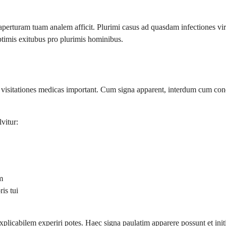
aperturam tuam analem afficit. Plurimi casus ad quasdam infectiones v
optimis exitubus pro plurimis hominibus.
res visitationes medicas important. Cum signa apparent, interdum cum co
vitur:
m
is tui
licabilem experiri potes. Haec signa paulatim apparere possunt et initi