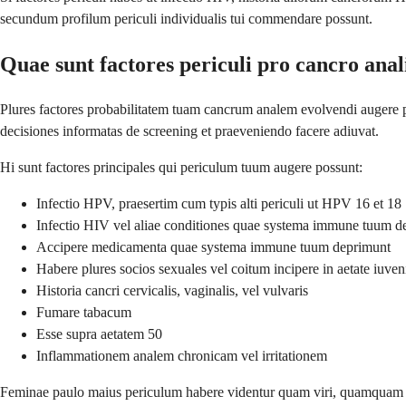
secundum profilum periculi individualis tui commendare possunt.
Quae sunt factores periculi pro cancro anal
Plures factores probabilitatem tuam cancrum analem evolvendi augere 
decisiones informatas de screening et praeveniendo facere adiuvat.
Hi sunt factores principales qui periculum tuum augere possunt:
Infectio HPV, praesertim cum typis alti periculi ut HPV 16 et 18
Infectio HIV vel aliae conditiones quae systema immune tuum de
Accipere medicamenta quae systema immune tuum deprimunt
Habere plures socios sexuales vel coitum incipere in aetate iuveni
Historia cancri cervicalis, vaginalis, vel vulvaris
Fumare tabacum
Esse supra aetatem 50
Inflammationem analem chronicam vel irritationem
Feminae paulo maius periculum habere videntur quam viri, quamquam 