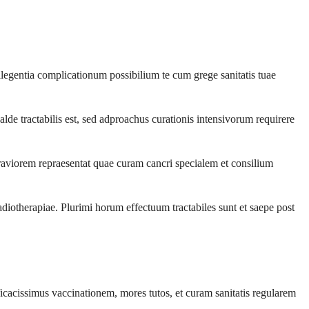
legentia complicationum possibilium te cum grege sanitatis tuae
alde tractabilis est, sed adproachus curationis intensivorum requirere
aviorem repraesentat quae curam cancri specialem et consilium
e radiotherapiae. Plurimi horum effectuum tractabiles sunt et saepe post
acissimus vaccinationem, mores tutos, et curam sanitatis regularem