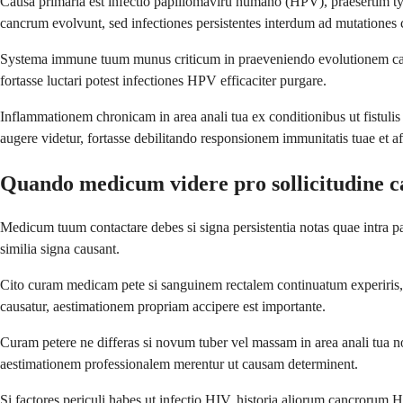
Causa primaria est infectio papillomaviru humano (HPV), praesertim 
cancrum evolvunt, sed infectiones persistentes interdum ad mutationes
Systema immune tuum munus criticum in praeveniendo evolutionem ca
fortasse luctari potest infectiones HPV efficaciter purgare.
Inflammationem chronicam in area anali tua ex conditionibus ut fistuli
augere videtur, fortasse debilitando responsionem immunitatis tuae et
Quando medicum videre pro sollicitudine ca
Medicum tuum contactare debes si signa persistentia notas quae intra pa
similia signa causant.
Cito curam medicam pete si sanguinem rectalem continuatum experiris, 
causatur, aestimationem propriam accipere est importante.
Curam petere ne differas si novum tuber vel massam in area anali tua not
aestimationem professionalem merentur ut causam determinent.
Si factores periculi habes ut infectio HIV, historia aliorum cancroru