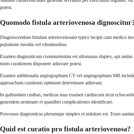
Salutare cardiovasculare generale servando per exercitium regulare, vict
potest.
Quomodo fistula arteriovenosa dignoscitur
Diagnoscendum fistulam arteriovenosam typice incipit cum medico tuo 
pulsatione insolita vel vibrationibus.
Examen diagnosticum communissima est ultrasonus duplex, qui undas so
tuum curationem disponere adiuvare potest.
Examen additionalia angiographiam CT vel angiographiam MR includere
approachum curationis optimum determinare adiuvant.
In quibusdam casibus, medicus tuus examen cardiacum sicut echocardi
generalem aestimare et quaslibet complicationes identificare.
Processus diagnosticus plerumque simplex et indolore est. Team sanita
Quid est curatio pro fistula arteriovenosa?