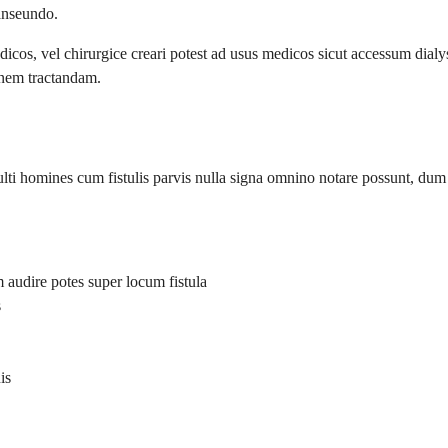
ranseundo.
edicos, vel chirurgice creari potest ad usus medicos sicut accessum dia
ionem tractandam.
Multi homines cum fistulis parvis nulla signa omnino notare possunt, du
 audire potes super locum fistula
s
is