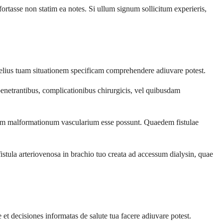
rtasse non statim ea notes. Si ullum signum sollicitum experieris,
melius tuam situationem specificam comprehendere adiuvare potest.
netrantibus, complicationibus chirurgicis, vel quibusdam
tum malformationum vascularium esse possunt. Quaedem fistulae
tula arteriovenosa in brachio tuo creata ad accessum dialysin, quae
 et decisiones informatas de salute tua facere adiuvare potest.