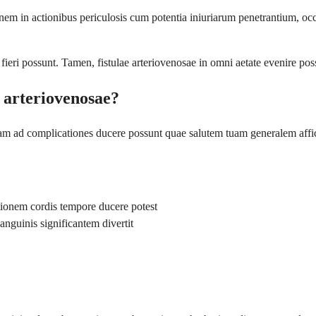
tionem in actionibus periculosis cum potentia iniuriarum penetrantium, 
ieri possunt. Tamen, fistulae arteriovenosae in omni aetate evenire poss
e arteriovenosae?
m ad complicationes ducere possunt quae salutem tuam generalem affici
tionem cordis tempore ducere potest
sanguinis significantem divertit