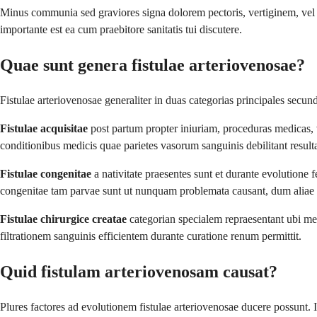
Minus communia sed graviores signa dolorem pectoris, vertiginem, vel s
importante est ea cum praebitore sanitatis tui discutere.
Quae sunt genera fistulae arteriovenosae?
Fistulae arteriovenosae generaliter in duas categorias principales se
Fistulae acquisitae
post partum propter iniuriam, proceduras medicas, 
conditionibus medicis quae parietes vasorum sanguinis debilitant result
Fistulae congenitae
a nativitate praesentes sunt et durante evolutio
congenitae tam parvae sunt ut nunquam problemata causant, dum aliae 
Fistulae chirurgice creatae
categorian specialem repraesentant ubi me
filtrationem sanguinis efficientem durante curatione renum permittit.
Quid fistulam arteriovenosam causat?
Plures factores ad evolutionem fistulae arteriovenosae ducere possunt. I