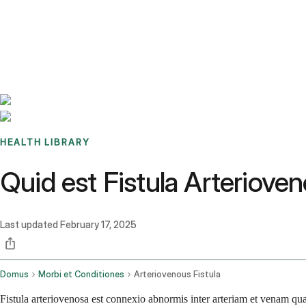
Benchmarks
Stories
FAQ
Sign up / Log in
HEALTH LIBRARY
Quid est Fistula Arteriove
Last updated
February 17, 2025
Domus
Morbi et Conditiones
Arteriovenous Fistula
Fistula arteriovenosa est connexio abnormis inter arteriam et venam qua