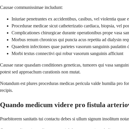
Causae communissimae includunt:
Iniuriae penetrantes ex accidentibus, casibus, vel violentia quae
Procedurae medicae sicut catheterizatio cardiaca, biopsia, vel posi
Complicationes chirurgicae durante operationibus prope vasa sa
Morbus renum chronicus qui puncta acus repetita ad dialysin requ
Quaedem infectiones quae parietes vasorum sanguinis paulatim d
Morbi textus connectivi qui robur vasorum sanguinis afficiunt
Causae rarae quasdam conditiones geneticas, tumores qui vasa sanguinis
potest sed approachum curationis non mutat.
Notandum est plures proceduras medicas pericula valde humilia pro for
recipis.
Quando medicum videre pro fistula arteri
Praebitorem sanitatis tui contactu debes si ullum signum insolitum not