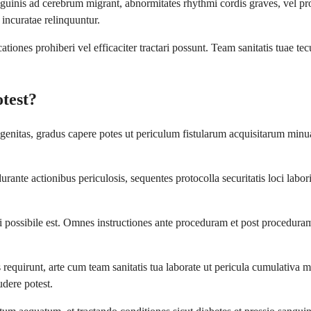
nguinis ad cerebrum migrant, abnormitates rhythmi cordis graves, vel p
 incuratae relinquuntur.
tiones prohiberi vel efficaciter tractari possunt. Team sanitatis tuae 
test?
ngenitas, gradus capere potes ut periculum fistularum acquisitarum mi
rante actionibus periculosis, sequentes protocolla securitatis loci labo
si possibile est. Omnes instructiones ante proceduram et post proceduram d
equirunt, arte cum team sanitatis tua laborate ut pericula cumulativa 
udere potest.