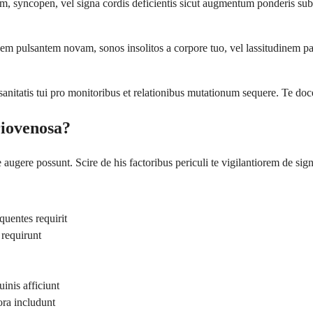
 syncopen, vel signa cordis deficientis sicut augmentum ponderis sub
 pulsantem novam, sonos insolitos a corpore tuo, vel lassitudinem paul
 sanitatis tui pro monitoribus et relationibus mutationum sequere. Te do
riovenosa?
augere possunt. Scire de his factoribus periculi te vigilantiorem de sign
uentes requirit
 requirunt
nis afficiunt
ora includunt