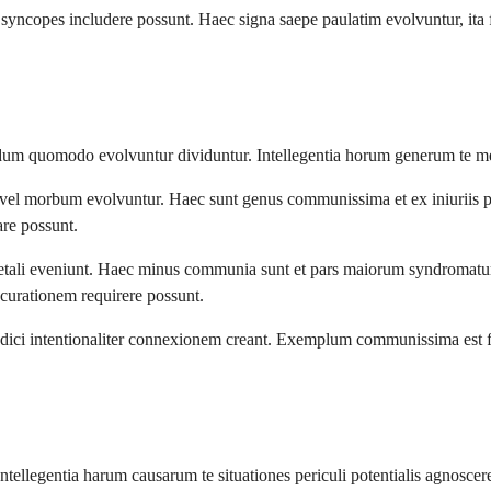
yncopes includere possunt. Haec signa saepe paulatim evolvuntur, ita fo
cundum quomodo evolvuntur dividuntur. Intellegentia horum generum te 
vel morbum evolvuntur. Haec sunt genus communissima et ex iniuriis pe
are possunt.
ne fetali eveniunt. Haec minus communia sunt et pars maiorum syndroma
curationem requirere possunt.
dici intentionaliter connexionem creant. Exemplum communissima est fis
ntellegentia harum causarum te situationes periculi potentialis agnoscere