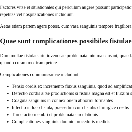
Factores vitae et situationales qui periculum augere possunt participa
repetitas vel hospitalizationes includunt.
Aetas etiam partem agere potest, cum vasa sanguinis tempore fragiliora f
Quae sunt complicationes possibiles fistula
Dum multae fistulae arteriovenosae problemata minima causant, quaeda
quando curam medicam petere.
Complicationes communissimae includunt:
Tensio cordis ex incremento fluxus sanguinis, quod ad amplifica
Defectio cordis altae productionis si fistula magna est et fluxum 
Coagula sanguinis in connexionem abnormi formantes
Infectio in loco fistula, praesertim cum fistulis chirurgice creatis
Tumefactio membri et problemata circulationis
Complicationes sanguinis durante proceduris medicis