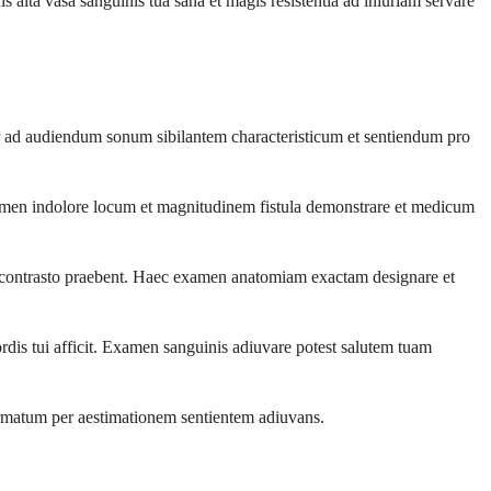
s alta vasa sanguinis tua sana et magis resistentia ad iniuriam servare
r ad audiendum sonum sibilantem characteristicum et sentiendum pro
amen indolore locum et magnitudinem fistula demonstrare et medicum
 contrasto praebent. Haec examen anatomiam exactam designare et
s tui afficit. Examen sanguinis adiuvare potest salutem tuam
formatum per aestimationem sentientem adiuvans.