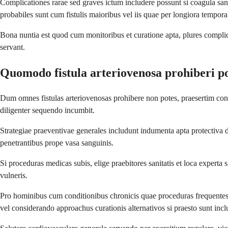
Complicationes rarae sed graves ictum includere possunt si coagula sa
probabiles sunt cum fistulis maioribus vel iis quae per longiora tempora
Bona nuntia est quod cum monitoribus et curatione apta, plures complica
servant.
Quomodo fistula arteriovenosa prohiberi po
Dum omnes fistulas arteriovenosas prohibere non potes, praesertim co
diligenter sequendo incumbit.
Strategiae praeventivae generales includunt indumenta apta protectiva du
penetrantibus prope vasa sanguinis.
Si proceduras medicas subis, elige praebitores sanitatis et loca experta 
vulneris.
Pro hominibus cum conditionibus chronicis quae proceduras frequentes r
vel considerando approachus curationis alternativos si praesto sunt incl