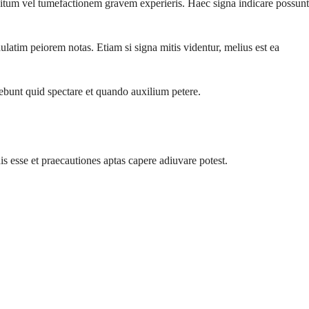
itum vel tumefactionem gravem experieris. Haec signa indicare possunt
atim peiorem notas. Etiam si signa mitis videntur, melius est ea
cebunt quid spectare et quando auxilium petere.
is esse et praecautiones aptas capere adiuvare potest.