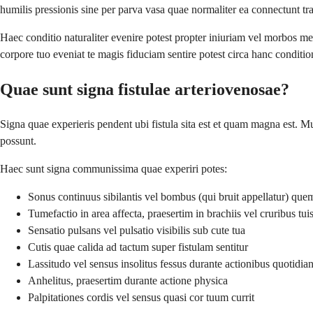
humilis pressionis sine per parva vasa quae normaliter ea connectunt t
Haec conditio naturaliter evenire potest propter iniuriam vel morbos m
corpore tuo eveniat te magis fiduciam sentire potest circa hanc condit
Quae sunt signa fistulae arteriovenosae?
Signa quae experieris pendent ubi fistula sita est et quam magna est. 
possunt.
Haec sunt signa communissima quae experiri potes:
Sonus continuus sibilantis vel bombus (qui bruit appellatur) quem
Tumefactio in area affecta, praesertim in brachiis vel cruribus tui
Sensatio pulsans vel pulsatio visibilis sub cute tua
Cutis quae calida ad tactum super fistulam sentitur
Lassitudo vel sensus insolitus fessus durante actionibus quotidian
Anhelitus, praesertim durante actione physica
Palpitationes cordis vel sensus quasi cor tuum currit