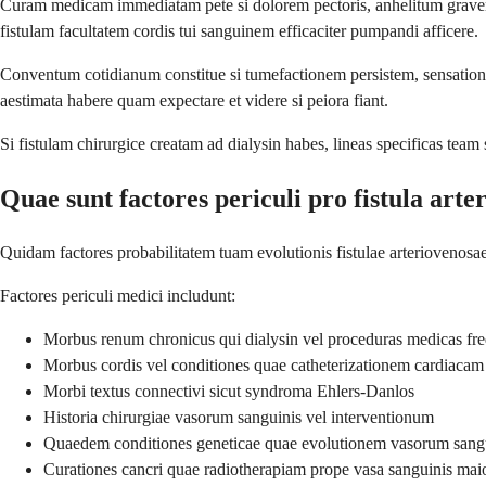
Curam medicam immediatam pete si dolorem pectoris, anhelitum gravem,
fistulam facultatem cordis tui sanguinem efficaciter pumpandi afficere.
Conventum cotidianum constitue si tumefactionem persistem, sensationem
aestimata habere quam expectare et videre si peiora fiant.
Si fistulam chirurgice creatam ad dialysin habes, lineas specificas team
Quae sunt factores periculi pro fistula arte
Quidam factores probabilitatem tuam evolutionis fistulae arteriovenosae 
Factores periculi medici includunt:
Morbus renum chronicus qui dialysin vel proceduras medicas freq
Morbus cordis vel conditiones quae catheterizationem cardiacam
Morbi textus connectivi sicut syndroma Ehlers-Danlos
Historia chirurgiae vasorum sanguinis vel interventionum
Quaedem conditiones geneticae quae evolutionem vasorum sangui
Curationes cancri quae radiotherapiam prope vasa sanguinis mai