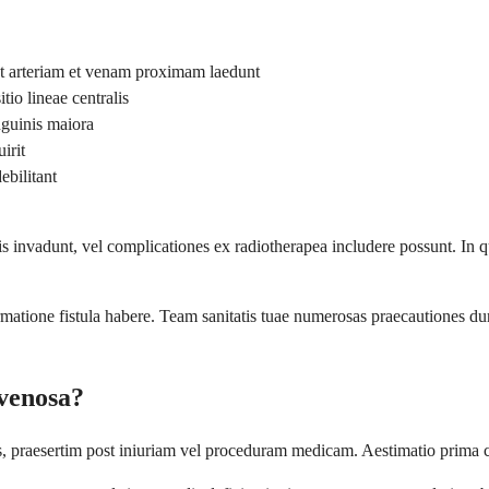
 et arteriam et venam proximam laedunt
tio lineae centralis
nguinis maiora
irit
ebilitant
 invadunt, vel complicationes ex radiotherapea includere possunt. In q
matione fistula habere. Team sanitatis tuae numerosas praecautiones d
ovenosa?
as, praesertim post iniuriam vel proceduram medicam. Aestimatio prima 