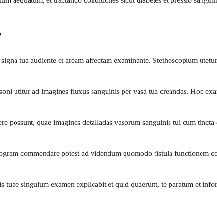
um aequatum, et tractando conditiones sicut diabetes et pressio sanguini
?
signa tua audiente et aream affectam examinante. Stethoscopium utetu
ni utitur ad imagines fluxus sanguinis per vasa tua creandas. Hoc ex
 possunt, quae imagines detalladas vasorum sanguinis tui cum tincta
ogram commendare potest ad videndum quomodo fistula functionem cordi
tis tuae singulum examen explicabit et quid quaerunt, te paratum et in