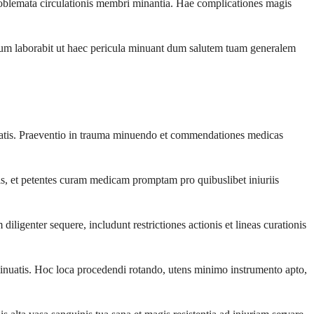
roblemata circulationis membri minantia. Hae complicationes magis
tecum laborabit ut haec pericula minuant dum salutem tuam generalem
nuatis. Praeventio in trauma minuendo et commendationes medicas
ris, et petentes curam medicam promptam pro quibuslibet iniuriis
iligenter sequere, includunt restrictiones actionis et lineas curationis
minuatis. Hoc loca procedendi rotando, utens minimo instrumento apto,