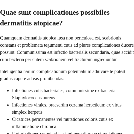
Quae sunt complicationes possibiles
dermatitis atopicae?
Quamquam dermatitis atopica ipsa non periculosa est, scabrionis
constans et problemata tegumenti cutis ad plures complicationes ducere
possunt. Communissima est infectio bacterialis secundaria, quae accidit
cum bacteria per cutem scabrionem vel fracturam ingrediuntur.
Intelligentia harum complicationum potentialium adiuvare te potest
gradus capere ad eas prohibendas:
Infectiones cutis bacteriales, communissime ex bacteria
Staphylococcus aureus
Infectiones virales, praesertim eczema herpeticum ex virus
simplex herpetis
Cicatrices permanentes vel mutationes coloris cutis ex
inflammatione chronica
Perturbationes somni ad lassitudinem diurnae et mutationes