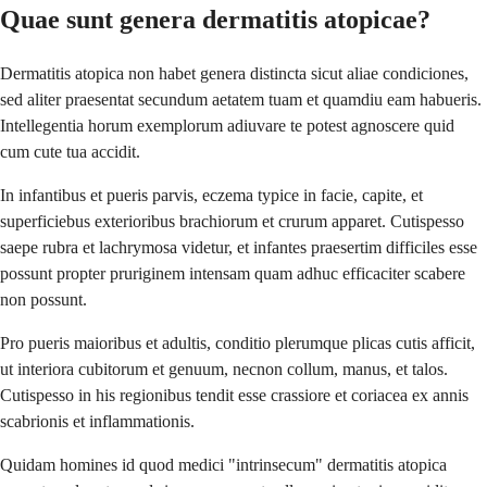
Quae sunt genera dermatitis atopicae?
Dermatitis atopica non habet genera distincta sicut aliae condiciones,
sed aliter praesentat secundum aetatem tuam et quamdiu eam habueris.
Intellegentia horum exemplorum adiuvare te potest agnoscere quid
cum cute tua accidit.
In infantibus et pueris parvis, eczema typice in facie, capite, et
superficiebus exterioribus brachiorum et crurum apparet. Cutispesso
saepe rubra et lachrymosa videtur, et infantes praesertim difficiles esse
possunt propter pruriginem intensam quam adhuc efficaciter scabere
non possunt.
Pro pueris maioribus et adultis, conditio plerumque plicas cutis afficit,
ut interiora cubitorum et genuum, necnon collum, manus, et talos.
Cutispesso in his regionibus tendit esse crassiore et coriacea ex annis
scabrionis et inflammationis.
Quidam homines id quod medici "intrinsecum" dermatitis atopica