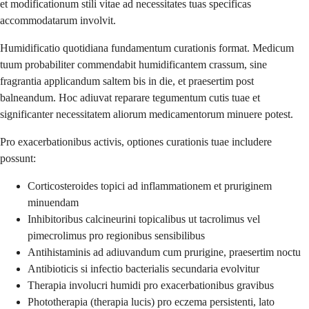
et modificationum stili vitae ad necessitates tuas specificas
accommodatarum involvit.
Humidificatio quotidiana fundamentum curationis format. Medicum
tuum probabiliter commendabit humidificantem crassum, sine
fragrantia applicandum saltem bis in die, et praesertim post
balneandum. Hoc adiuvat reparare tegumentum cutis tuae et
significanter necessitatem aliorum medicamentorum minuere potest.
Pro exacerbationibus activis, optiones curationis tuae includere
possunt:
Corticosteroides topici ad inflammationem et pruriginem
minuendam
Inhibitoribus calcineurini topicalibus ut tacrolimus vel
pimecrolimus pro regionibus sensibilibus
Antihistaminis ad adiuvandum cum prurigine, praesertim noctu
Antibioticis si infectio bacterialis secundaria evolvitur
Therapia involucri humidi pro exacerbationibus gravibus
Phototherapia (therapia lucis) pro eczema persistenti, lato