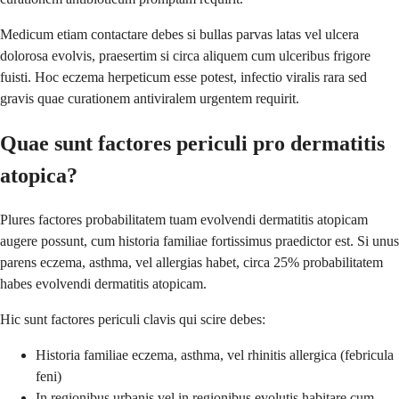
Medicum etiam contactare debes si bullas parvas latas vel ulcera
dolorosa evolvis, praesertim si circa aliquem cum ulceribus frigore
fuisti. Hoc eczema herpeticum esse potest, infectio viralis rara sed
gravis quae curationem antiviralem urgentem requirit.
Quae sunt factores periculi pro dermatitis
atopica?
Plures factores probabilitatem tuam evolvendi dermatitis atopicam
augere possunt, cum historia familiae fortissimus praedictor est. Si unus
parens eczema, asthma, vel allergias habet, circa 25% probabilitatem
habes evolvendi dermatitis atopicam.
Hic sunt factores periculi clavis qui scire debes:
Historia familiae eczema, asthma, vel rhinitis allergica (febricula
feni)
In regionibus urbanis vel in regionibus evolutis habitare cum