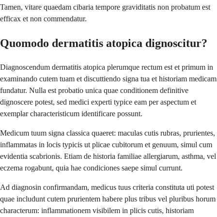
Tamen, vitare quaedam cibaria tempore graviditatis non probatum est
efficax et non commendatur.
Quomodo dermatitis atopica dignoscitur?
Diagnoscendum dermatitis atopica plerumque rectum est et primum in
examinando cutem tuam et discuttiendo signa tua et historiam medicam
fundatur. Nulla est probatio unica quae conditionem definitive
dignoscere potest, sed medici experti typice eam per aspectum et
exemplar characteristicum identificare possunt.
Medicum tuum signa classica quaeret: maculas cutis rubras, prurientes,
inflammatas in locis typicis ut plicae cubitorum et genuum, simul cum
evidentia scabrionis. Etiam de historia familiae allergiarum, asthma, vel
eczema rogabunt, quia hae condiciones saepe simul currunt.
Ad diagnosin confirmandam, medicus tuus criteria constituta uti potest
quae includunt cutem prurientem habere plus tribus vel pluribus horum
characterum: inflammationem visibilem in plicis cutis, historiam