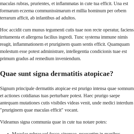
maculas rubras, prurientes, et inflammatas in cute tua efficit. Una est
formarum eczema communissimarum et millia hominum per orbem
terrarum afficit, ab infantibus ad adultos.
Hoc accidit cum munus tegumenti cutis tuae non recte operatur, faciens
irritamenta et allergena facilius ingredi. Tunc systema immune nimis
reagit, inflammationem et pruriginem quam sentis efficit. Quamquam
molestum esse potest administrare, intellegentia condicionis tuae est
primum gradus ad remedium inveniendum.
Quae sunt signa dermatitis atopicae?
Signum principale dermatitis atopicae est prurigo intensa quae somnum
et actiones cotidianas tuas perturbare potest. Haec prurigo saepe
antequam mutationes cutis visibiles videas venit, unde medici interdum
"pruriginem quae maculas efficit" vocant.
Videamus signa communia quae in cute tua notare potes:
Maculae rubrae vel fusco-cinereae, praesertim in manibus,