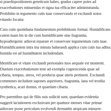
si praedispositionem geneticum habes, gradus capere potes ad
exacerbationes minuendas et signa tua efficaciter administranda.
Prohibitio in tegumento cutis tuae conservando et excitandi notos
vitando focatur.
Cura cutis quotidiana fundamentum prohibitionis format. Humidificans
cutem tuam bis in die cum humidificante sine fragrantia,
hypoallergenic adiuvat reparare et conservare tegumentum cutis tuae.
Humidificantem intra tria minuta balneandi applica cum cutis tua adhuc
humida est ad humiditatem includendam.
Identificare et vitare excitandi personales tuos aequale est momenti.
Diarium exacerbationum tene ad exempla cognoscenda quae ad
cibaria, tempus, stress, vel producta quae uteris pertinent. Excitandi
communes includunt sapones asperiores, fragrantia, lana vel textilia
synthetica, acari domus, et quaedam cibaria.
Pro parentibus qui de filiis suis solliciti sunt, quaedam evidentia
suggerit lactationem exclusivam per quattuor menses vitae primae
adiuvare posse periculum evolvendi dermatitis atopicam minuere.