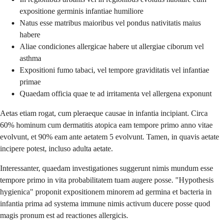
expositione germinis infantiae humiliore
Natus esse matribus maioribus vel pondus nativitatis maius
habere
Aliae condiciones allergicae habere ut allergiae ciborum vel
asthma
Expositioni fumo tabaci, vel tempore graviditatis vel infantiae
primae
Quaedam officia quae te ad irritamenta vel allergena exponunt
Aetas etiam rogat, cum pleraeque causae in infantia incipiant. Circa
60% hominum cum dermatitis atopica eam tempore primo anno vitae
evolvunt, et 90% eam ante aetatem 5 evolvunt. Tamen, in quavis aetate
incipere potest, incluso adulta aetate.
Interessanter, quaedam investigationes suggerunt nimis mundum esse
tempore primo in vita probabilitatem tuam augere posse. "Hypothesis
hygienica" proponit expositionem minorem ad germina et bacteria in
infantia prima ad systema immune nimis activum ducere posse quod
magis pronum est ad reactiones allergicis.