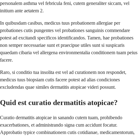
personalem asthma vel febricula feni, cutem generaliter siccam, vel
initium ante aetatem 2.
In quibusdam casibus, medicus tuus probationem allergiae per
probationes cutis pungentes vel probationes sanguinis commendare
potest ad excitandi specificos identificandos. Tamen, hae probationes
non semper necessariae sunt et praecipue utiles sunt si suspicaris
quaedam cibaria vel allergena environmentalia conditionem tuam peius
facere.
Raro, si conditio tua insolita est vel ad curationem non respondet,
medicus tuus biopsiam cutis facere potest ad alias condiciones
excludendas quae similes dermatitis atopicae videri possunt.
Quid est curatio dermatitis atopicae?
Curatio dermatitis atopicae in sanando cutem tuam, prohibendo
exacerbationes, et administrando signa cum accidunt focatur.
Approbatio typice combinationem cutis cotidianae, medicamentorum,