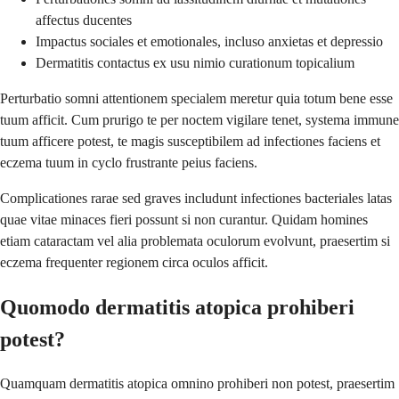
affectus ducentes
Impactus sociales et emotionales, incluso anxietas et depressio
Dermatitis contactus ex usu nimio curationum topicalium
Perturbatio somni attentionem specialem meretur quia totum bene esse
tuum afficit. Cum prurigo te per noctem vigilare tenet, systema immune
tuum afficere potest, te magis susceptibilem ad infectiones faciens et
eczema tuum in cyclo frustrante peius faciens.
Complicationes rarae sed graves includunt infectiones bacteriales latas
quae vitae minaces fieri possunt si non curantur. Quidam homines
etiam cataractam vel alia problemata oculorum evolvunt, praesertim si
eczema frequenter regionem circa oculos afficit.
Quomodo dermatitis atopica prohiberi
potest?
Quamquam dermatitis atopica omnino prohiberi non potest, praesertim