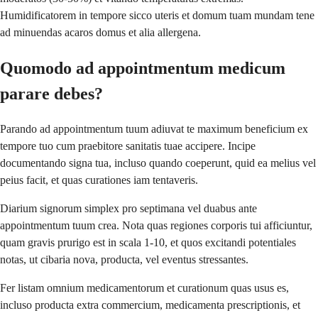
Humidificatorem in tempore sicco uteris et domum tuam mundam tene
ad minuendas acaros domus et alia allergena.
Quomodo ad appointmentum medicum
parare debes?
Parando ad appointmentum tuum adiuvat te maximum beneficium ex
tempore tuo cum praebitore sanitatis tuae accipere. Incipe
documentando signa tua, incluso quando coeperunt, quid ea melius vel
peius facit, et quas curationes iam tentaveris.
Diarium signorum simplex pro septimana vel duabus ante
appointmentum tuum crea. Nota quas regiones corporis tui afficiuntur,
quam gravis prurigo est in scala 1-10, et quos excitandi potentiales
notas, ut cibaria nova, producta, vel eventus stressantes.
Fer listam omnium medicamentorum et curationum quas usus es,
incluso producta extra commercium, medicamenta prescriptionis, et