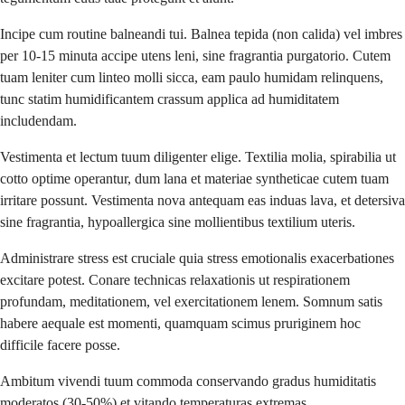
Incipe cum routine balneandi tui. Balnea tepida (non calida) vel imbres
per 10-15 minuta accipe utens leni, sine fragrantia purgatorio. Cutem
tuam leniter cum linteo molli sicca, eam paulo humidam relinquens,
tunc statim humidificantem crassum applica ad humiditatem
includendam.
Vestimenta et lectum tuum diligenter elige. Textilia molia, spirabilia ut
cotto optime operantur, dum lana et materiae syntheticae cutem tuam
irritare possunt. Vestimenta nova antequam eas induas lava, et detersiva
sine fragrantia, hypoallergica sine mollientibus textilium uteris.
Administrare stress est cruciale quia stress emotionalis exacerbationes
excitare potest. Conare technicas relaxationis ut respirationem
profundam, meditationem, vel exercitationem lenem. Somnum satis
habere aequale est momenti, quamquam scimus pruriginem hoc
difficile facere posse.
Ambitum vivendi tuum commoda conservando gradus humiditatis
moderatos (30-50%) et vitando temperaturas extremas.