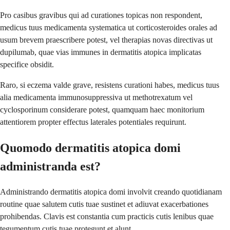
Pro casibus gravibus qui ad curationes topicas non respondent,
medicus tuus medicamenta systematica ut corticosteroides orales ad
usum brevem praescribere potest, vel therapias novas directivas ut
dupilumab, quae vias immunes in dermatitis atopica implicatas
specifice obsidit.
Raro, si eczema valde grave, resistens curationi habes, medicus tuus
alia medicamenta immunosuppressiva ut methotrexatum vel
cyclosporinum considerare potest, quamquam haec monitorium
attentiorem propter effectus laterales potentiales requirunt.
Quomodo dermatitis atopica domi
administranda est?
Administrando dermatitis atopica domi involvit creando quotidianam
routine quae salutem cutis tuae sustinet et adiuvat exacerbationes
prohibendas. Clavis est constantia cum practicis cutis lenibus quae
tegumentum cutis tuae protegunt et alunt.