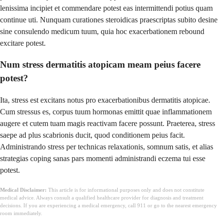
lenissima incipiet et commendare potest eas intermittendi potius quam
continue uti. Nunquam curationes steroidicas praescriptas subito desine
sine consulendo medicum tuum, quia hoc exacerbationem rebound
excitare potest.
Num stress dermatitis atopicam meam peius facere
potest?
Ita, stress est excitans notus pro exacerbationibus dermatitis atopicae.
Cum stressus es, corpus tuum hormonas emittit quae inflammationem
augere et cutem tuam magis reactivam facere possunt. Praeterea, stress
saepe ad plus scabrionis ducit, quod conditionem peius facit.
Administrando stress per technicas relaxationis, somnum satis, et alias
strategias coping sanas pars momenti administrandi eczema tui esse
potest.
Medical Disclaimer:
This article is for informational purposes only and does not constitute
medical advice. Always consult a qualified healthcare provider for diagnosis and treatment
decisions. If you are experiencing a medical emergency, call 911 or go to the nearest emergency
room immediately.