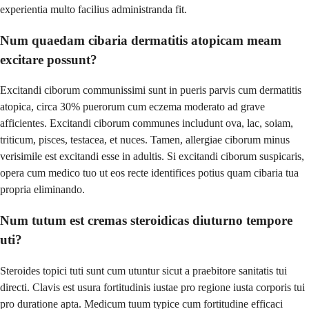
experientia multo facilius administranda fit.
Num quaedam cibaria dermatitis atopicam meam
excitare possunt?
Excitandi ciborum communissimi sunt in pueris parvis cum dermatitis
atopica, circa 30% puerorum cum eczema moderato ad grave
afficientes. Excitandi ciborum communes includunt ova, lac, soiam,
triticum, pisces, testacea, et nuces. Tamen, allergiae ciborum minus
verisimile est excitandi esse in adultis. Si excitandi ciborum suspicaris,
opera cum medico tuo ut eos recte identifices potius quam cibaria tua
propria eliminando.
Num tutum est cremas steroidicas diuturno tempore
uti?
Steroides topici tuti sunt cum utuntur sicut a praebitore sanitatis tui
directi. Clavis est usura fortitudinis iustae pro regione iusta corporis tui
pro duratione apta. Medicum tuum typice cum fortitudine efficaci