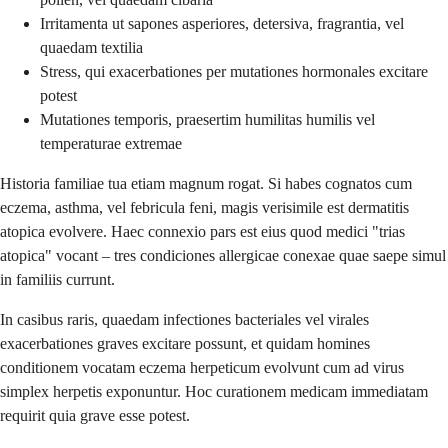
Irritamenta ut sapones asperiores, detersiva, fragrantia, vel
quaedam textilia
Stress, qui exacerbationes per mutationes hormonales excitare
potest
Mutationes temporis, praesertim humilitas humilis vel
temperaturae extremae
Historia familiae tua etiam magnum rogat. Si habes cognatos cum
eczema, asthma, vel febricula feni, magis verisimile est dermatitis
atopica evolvere. Haec connexio pars est eius quod medici "trias
atopica" vocant – tres condiciones allergicae conexae quae saepe simul
in familiis currunt.
In casibus raris, quaedam infectiones bacteriales vel virales
exacerbationes graves excitare possunt, et quidam homines
conditionem vocatam eczema herpeticum evolvunt cum ad virus
simplex herpetis exponuntur. Hoc curationem medicam immediatam
requirit quia grave esse potest.