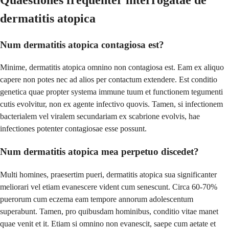
dermatitis atopica
Num dermatitis atopica contagiosa est?
Minime, dermatitis atopica omnino non contagiosa est. Eam ex aliquo
capere non potes nec ad alios per contactum extendere. Est conditio
genetica quae propter systema immune tuum et functionem tegumenti
cutis evolvitur, non ex agente infectivo quovis. Tamen, si infectionem
bacterialem vel viralem secundariam ex scabrione evolvis, hae
infectiones potenter contagiosae esse possunt.
Num dermatitis atopica mea perpetuo discedet?
Multi homines, praesertim pueri, dermatitis atopica sua significanter
meliorari vel etiam evanescere vident cum senescunt. Circa 60-70%
puerorum cum eczema eam tempore annorum adolescentum
superabunt. Tamen, pro quibusdam hominibus, conditio vitae manet
quae venit et it. Etiam si omnino non evanescit, saepe cum aetate et