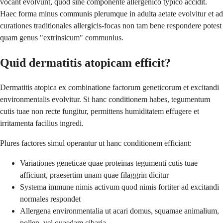
vocant evolvunt, quod sine componente allergenico typico accidit.
Haec forma minus communis plerumque in adulta aetate evolvitur et ad
curationes traditionales allergicis-focas non tam bene respondere potest
quam genus "extrinsicum" communius.
Quid dermatitis atopicam efficit?
Dermatitis atopica ex combinatione factorum geneticorum et excitandi
environmentalis evolvitur. Si hanc conditionem habes, tegumentum
cutis tuae non recte fungitur, permittens humiditatem effugere et
irritamenta facilius ingredi.
Plures factores simul operantur ut hanc conditionem efficiant:
Variationes geneticae quae proteinas tegumenti cutis tuae
afficiunt, praesertim unam quae filaggrin dicitur
Systema immune nimis activum quod nimis fortiter ad excitandi
normales respondet
Allergena environmentalia ut acari domus, squamae animalium,
pollen, vel quaedam cibaria