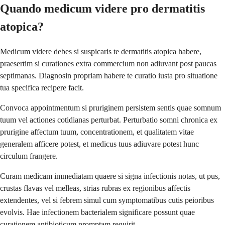
Quando medicum videre pro dermatitis
atopica?
Medicum videre debes si suspicaris te dermatitis atopica habere,
praesertim si curationes extra commercium non adiuvant post paucas
septimanas. Diagnosin propriam habere te curatio iusta pro situatione
tua specifica recipere facit.
Convoca appointmentum si pruriginem persistem sentis quae somnum
tuum vel actiones cotidianas perturbat. Perturbatio somni chronica ex
prurigine affectum tuum, concentrationem, et qualitatem vitae
generalem afficere potest, et medicus tuus adiuvare potest hunc
circulum frangere.
Curam medicam immediatam quaere si signa infectionis notas, ut pus,
crustas flavas vel melleas, strias rubras ex regionibus affectis
extendentes, vel si febrem simul cum symptomatibus cutis peioribus
evolvis. Hae infectionem bacterialem significare possunt quae
curationem antibioticum promptam requirit.