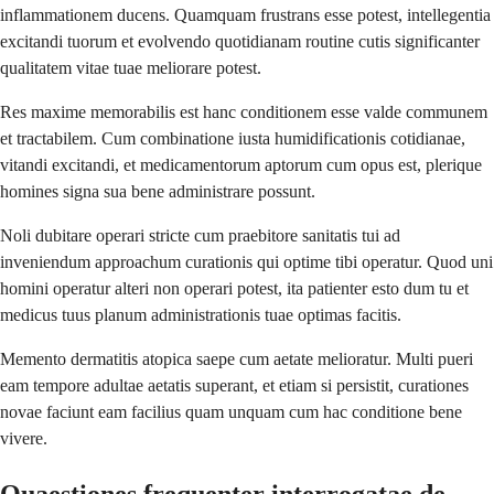
inflammationem ducens. Quamquam frustrans esse potest, intellegentia
excitandi tuorum et evolvendo quotidianam routine cutis significanter
qualitatem vitae tuae meliorare potest.
Res maxime memorabilis est hanc conditionem esse valde communem
et tractabilem. Cum combinatione iusta humidificationis cotidianae,
vitandi excitandi, et medicamentorum aptorum cum opus est, plerique
homines signa sua bene administrare possunt.
Noli dubitare operari stricte cum praebitore sanitatis tui ad
inveniendum approachum curationis qui optime tibi operatur. Quod uni
homini operatur alteri non operari potest, ita patienter esto dum tu et
medicus tuus planum administrationis tuae optimas facitis.
Memento dermatitis atopica saepe cum aetate melioratur. Multi pueri
eam tempore adultae aetatis superant, et etiam si persistit, curationes
novae faciunt eam facilius quam unquam cum hac conditione bene
vivere.
Quaestiones frequenter interrogatae de