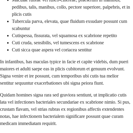
pedibus, talis, manibus, collo, pectore superiore, palpebris, et in
plicis cutis
Tubercula parva, elevata, quae fluidum exsudare possunt cum
scabuntur
Cutispessa, fissurata, vel squamosa ex scabrione repetito
Cuti cruda, sensibilis, vel tumescens ex scabrione
Cuti sicca quae aspera vel coriacea sentitur
In infantibus, has maculas typice in facie et capite videbis, dum pueri
maiores et adulti saepe eas in plicis cubitorum et genuum evolvunt.
Signa venire et ire possunt, cum temporibus ubi cutis tua melior
sentitur sequuntur exacerbationes ubi signa peiora fiunt.
Quidam homines signa rara sed graviora sentiunt, ut implicatio cutis
lata vel infectiones bacteriales secundariae ex scabrione nimio. Si pus,
crustam flavam, vel strias rubras ex regionibus affectis extendentes
notas, hae infectionem bacterialem significare possunt quae curam
medicam immediatam requirit.