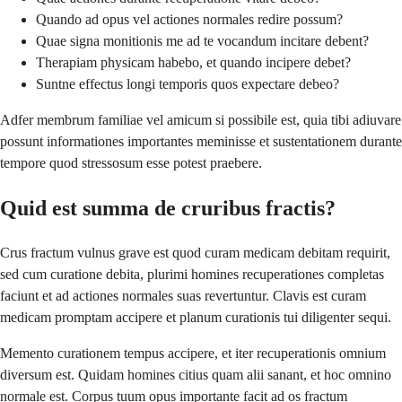
Quando ad opus vel actiones normales redire possum?
Quae signa monitionis me ad te vocandum incitare debent?
Therapiam physicam habebo, et quando incipere debet?
Suntne effectus longi temporis quos expectare debeo?
Adfer membrum familiae vel amicum si possibile est, quia tibi adiuvare
possunt informationes importantes meminisse et sustentationem durante
tempore quod stressosum esse potest praebere.
Quid est summa de cruribus fractis?
Crus fractum vulnus grave est quod curam medicam debitam requirit,
sed cum curatione debita, plurimi homines recuperationes completas
faciunt et ad actiones normales suas revertuntur. Clavis est curam
medicam promptam accipere et planum curationis tui diligenter sequi.
Memento curationem tempus accipere, et iter recuperationis omnium
diversum est. Quidam homines citius quam alii sanant, et hoc omnino
normale est. Corpus tuum opus importante facit ad os fractum