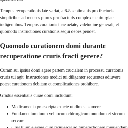
Tempus recuperationis late variat, a 6-8 septimanis pro fracturis
simplicibus ad menses plures pro fracturis complexis chirurgiae
indigentibus. Tempus curationis tuae aetate, valetudine generali, et
quomodo instructiones curationis sequi debes pendet.
Quomodo curationem domi durante
recuperatione cruris fracti gerere?
Curam sui ipsius domi agere partem crucialem in processu curationis
cruris tui agit. Instructiones medici tui diligenter sequentes adiuvare
potest curationem debitam et complicationes prohibere.
Gradūs essentialis curae domi includunt:
Medicamenta praescripta exacte ut directa sumere
Fundamentum tuum vel locum chirurgicum mundum et siccum
servare
Crus tuum elevare cum requiescis ad tumefactionem minuendam