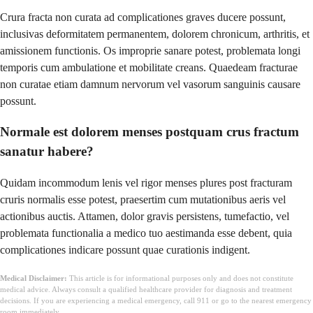
Crura fracta non curata ad complicationes graves ducere possunt,
inclusivas deformitatem permanentem, dolorem chronicum, arthritis, et
amissionem functionis. Os improprie sanare potest, problemata longi
temporis cum ambulatione et mobilitate creans. Quaedeam fracturae
non curatae etiam damnum nervorum vel vasorum sanguinis causare
possunt.
Normale est dolorem menses postquam crus fractum
sanatur habere?
Quidam incommodum lenis vel rigor menses plures post fracturam
cruris normalis esse potest, praesertim cum mutationibus aeris vel
actionibus auctis. Attamen, dolor gravis persistens, tumefactio, vel
problemata functionalia a medico tuo aestimanda esse debent, quia
complicationes indicare possunt quae curationis indigent.
Medical Disclaimer:
This article is for informational purposes only and does not constitute
medical advice. Always consult a qualified healthcare provider for diagnosis and treatment
decisions. If you are experiencing a medical emergency, call 911 or go to the nearest emergency
room immediately.