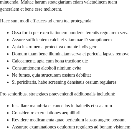
minuenda. Multae harum strategiarium etiam valetudinem tuam
generalem et bene esse meliorant.
Haec sunt modi efficaces ad crura tua protegenda:
Ossa fortia per exercitationem ponderis ferentis regularem serva
Assure sufficientem calcii et vitaminae D sumptionem
Apta instrumenta protectiva durante ludis gere
Domum tuam bene illuminatam serva et pericula lapsus remove
Calceamenta apta cum bona tractione ute
Consumtionem alcoholi nimium evita
Ne fumes, quia structuram ossium debilitat
Si periclitaris, habe screening densitatis ossium regulares
Pro senioribus, strategiaes praeveniendi additionalis includunt:
Installare manubria et cancellos in balneiis et scalarum
Considerare exercitationes aequilibrii
Revidere medicamenta quae periculum lapsus augere possunt
Assurare examinationes oculorum regulares ad bonam visionem