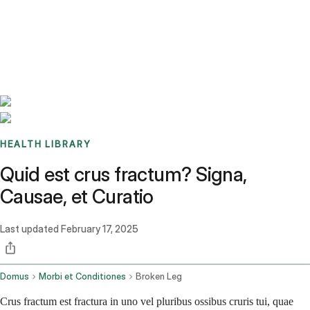
Benchmarks
Stories
FAQ
Sign up / Log in
HEALTH LIBRARY
Quid est crus fractum? Signa,
Causae, et Curatio
Last updated
February 17, 2025
Domus
Morbi et Conditiones
Broken Leg
Crus fractum est fractura in uno vel pluribus ossibus cruris tui, quae