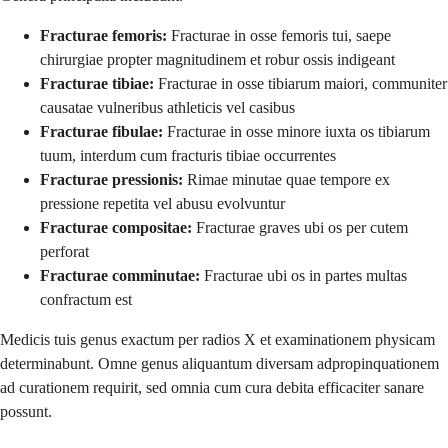
Fracturae femoris:
Fracturae in osse femoris tui, saepe
chirurgiae propter magnitudinem et robur ossis indigeant
Fracturae tibiae:
Fracturae in osse tibiarum maiori, communiter
causatae vulneribus athleticis vel casibus
Fracturae fibulae:
Fracturae in osse minore iuxta os tibiarum
tuum, interdum cum fracturis tibiae occurrentes
Fracturae pressionis:
Rimae minutae quae tempore ex
pressione repetita vel abusu evolvuntur
Fracturae compositae:
Fracturae graves ubi os per cutem
perforat
Fracturae comminutae:
Fracturae ubi os in partes multas
confractum est
Medicis tuis genus exactum per radios X et examinationem physicam
determinabunt. Omne genus aliquantum diversam adpropinquationem
ad curationem requirit, sed omnia cum cura debita efficaciter sanare
possunt.