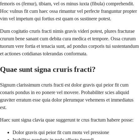
femoris os (femur), tibiam, vel os minus iuxta (fibula) comprehendit.
Hoc vulnus fit cum haec ossa rimantur vel perfecte franguntur propter
vim vel impetum qui fortius est quam os sustinere potest.
Dum cogitatio cruris fracti nimis gravis videri potest, plures fracturae
crurum bene sanant cum debita cura medica et tempore. Ossa crurum
tuorum vere fortia et tenacia sunt, ad pondus corporis tui sustentandum
et actiones cotidianas tolerandas conformata.
Quae sunt signa cruris fracti?
Signum clarissimum cruris fracti est dolor gravis qui peior fit cum
conaris pondus in eo ponere vel movere. Probabiliter scies aliquid
graviter erratum esse quia dolor plerumque vehemens et immediatus
est.
Haec sunt signa clavia quae suggerunt te crus fractum habere posse:
Dolor gravis qui peior fit cum motu vel pressione
Inabilitas ponderis in pede affecto ferendi