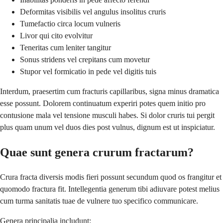
Deformitas visibilis vel angulus insolitus cruris
Tumefactio circa locum vulneris
Livor qui cito evolvitur
Teneritas cum leniter tangitur
Sonus stridens vel crepitans cum movetur
Stupor vel formicatio in pede vel digitis tuis
Interdum, praesertim cum fracturis capillaribus, signa minus dramatica
esse possunt. Dolorem continuatum experiri potes quem initio pro
contusione mala vel tensione musculi habes. Si dolor cruris tui pergit
plus quam unum vel duos dies post vulnus, dignum est ut inspiciatur.
Quae sunt genera crurum fractarum?
Crura fracta diversis modis fieri possunt secundum quod os frangitur et
quomodo fractura fit. Intellegentia generum tibi adiuvare potest melius
cum turma sanitatis tuae de vulnere tuo specifico communicare.
Genera principalia includunt: