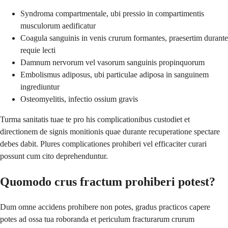
Syndroma compartmentale, ubi pressio in compartimentis
musculorum aedificatur
Coagula sanguinis in venis crurum formantes, praesertim durante
requie lecti
Damnum nervorum vel vasorum sanguinis propinquorum
Embolismus adiposus, ubi particulae adiposa in sanguinem
ingrediuntur
Osteomyelitis, infectio ossium gravis
Turma sanitatis tuae te pro his complicationibus custodiet et
directionem de signis monitionis quae durante recuperatione spectare
debes dabit. Plures complicationes prohiberi vel efficaciter curari
possunt cum cito deprehenduntur.
Quomodo crus fractum prohiberi potest?
Dum omne accidens prohibere non potes, gradus practicos capere
potes ad ossa tua roboranda et periculum fracturarum crurum