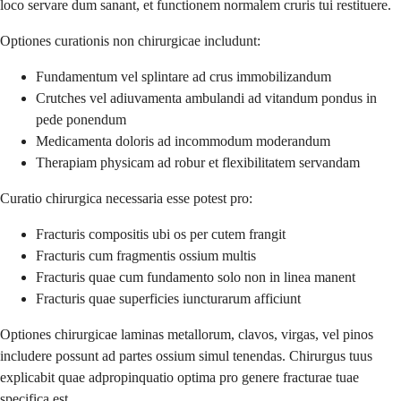
loco servare dum sanant, et functionem normalem cruris tui restituere.
Optiones curationis non chirurgicae includunt:
Fundamentum vel splintare ad crus immobilizandum
Crutches vel adiuvamenta ambulandi ad vitandum pondus in
pede ponendum
Medicamenta doloris ad incommodum moderandum
Therapiam physicam ad robur et flexibilitatem servandam
Curatio chirurgica necessaria esse potest pro:
Fracturis compositis ubi os per cutem frangit
Fracturis cum fragmentis ossium multis
Fracturis quae cum fundamento solo non in linea manent
Fracturis quae superficies iuncturarum afficiunt
Optiones chirurgicae laminas metallorum, clavos, virgas, vel pinos
includere possunt ad partes ossium simul tenendas. Chirurgus tuus
explicabit quae adpropinquatio optima pro genere fracturae tuae
specifica est.