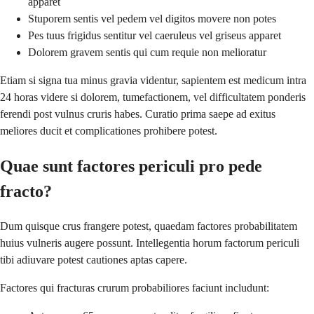
apparet
Stuporem sentis vel pedem vel digitos movere non potes
Pes tuus frigidus sentitur vel caeruleus vel griseus apparet
Dolorem gravem sentis qui cum requie non melioratur
Etiam si signa tua minus gravia videntur, sapientem est medicum intra
24 horas videre si dolorem, tumefactionem, vel difficultatem ponderis
ferendi post vulnus cruris habes. Curatio prima saepe ad exitus
meliores ducit et complicationes prohibere potest.
Quae sunt factores periculi pro pede
fracto?
Dum quisque crus frangere potest, quaedam factores probabilitatem
huius vulneris augere possunt. Intellegentia horum factorum periculi
tibi adiuvare potest cautiones aptas capere.
Factores qui fracturas crurum probabiliores faciunt includunt: