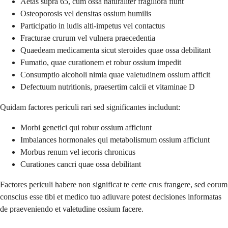
Aetas supra 65, cum ossa naturaliter fragiliora fiunt
Osteoporosis vel densitas ossium humilis
Participatio in ludis alti-impetus vel contactus
Fracturae crurum vel vulnera praecedentia
Quaedeam medicamenta sicut steroides quae ossa debilitant
Fumatio, quae curationem et robur ossium impedit
Consumptio alcoholi nimia quae valetudinem ossium afficit
Defectuum nutritionis, praesertim calcii et vitaminae D
Quidam factores periculi rari sed significantes includunt:
Morbi genetici qui robur ossium afficiunt
Imbalances hormonales qui metabolismum ossium afficiunt
Morbus renum vel iecoris chronicus
Curationes cancri quae ossa debilitant
Factores periculi habere non significat te certe crus frangere, sed eorum
conscius esse tibi et medico tuo adiuvare potest decisiones informatas
de praeveniendo et valetudine ossium facere.