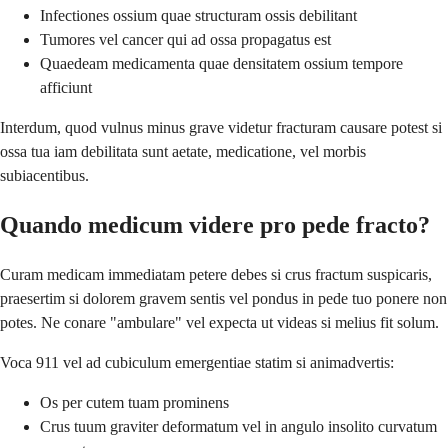
Infectiones ossium quae structuram ossis debilitant
Tumores vel cancer qui ad ossa propagatus est
Quaedeam medicamenta quae densitatem ossium tempore
afficiunt
Interdum, quod vulnus minus grave videtur fracturam causare potest si
ossa tua iam debilitata sunt aetate, medicatione, vel morbis
subiacentibus.
Quando medicum videre pro pede fracto?
Curam medicam immediatam petere debes si crus fractum suspicaris,
praesertim si dolorem gravem sentis vel pondus in pede tuo ponere non
potes. Ne conare "ambulare" vel expecta ut videas si melius fit solum.
Voca 911 vel ad cubiculum emergentiae statim si animadvertis:
Os per cutem tuam prominens
Crus tuum graviter deformatum vel in angulo insolito curvatum