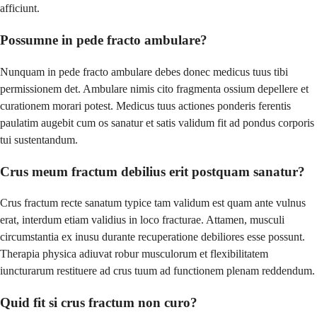
afficiunt.
Possumne in pede fracto ambulare?
Nunquam in pede fracto ambulare debes donec medicus tuus tibi
permissionem det. Ambulare nimis cito fragmenta ossium depellere et
curationem morari potest. Medicus tuus actiones ponderis ferentis
paulatim augebit cum os sanatur et satis validum fit ad pondus corporis
tui sustentandum.
Crus meum fractum debilius erit postquam sanatur?
Crus fractum recte sanatum typice tam validum est quam ante vulnus
erat, interdum etiam validius in loco fracturae. Attamen, musculi
circumstantia ex inusu durante recuperatione debiliores esse possunt.
Therapia physica adiuvat robur musculorum et flexibilitatem
iuncturarum restituere ad crus tuum ad functionem plenam reddendum.
Quid fit si crus fractum non curo?