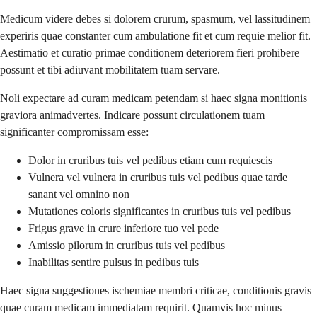
Medicum videre debes si dolorem crurum, spasmum, vel lassitudinem
experiris quae constanter cum ambulatione fit et cum requie melior fit.
Aestimatio et curatio primae conditionem deteriorem fieri prohibere
possunt et tibi adiuvant mobilitatem tuam servare.
Noli expectare ad curam medicam petendam si haec signa monitionis
graviora animadvertes. Indicare possunt circulationem tuam
significanter compromissam esse:
Dolor in cruribus tuis vel pedibus etiam cum requiescis
Vulnera vel vulnera in cruribus tuis vel pedibus quae tarde
sanant vel omnino non
Mutationes coloris significantes in cruribus tuis vel pedibus
Frigus grave in crure inferiore tuo vel pede
Amissio pilorum in cruribus tuis vel pedibus
Inabilitas sentire pulsus in pedibus tuis
Haec signa suggestiones ischemiae membri criticae, conditionis gravis
quae curam medicam immediatam requirit. Quamvis hoc minus