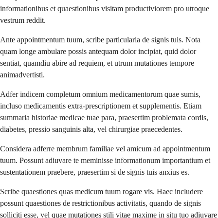
informationibus et quaestionibus visitam productiviorem pro utroque
vestrum reddit.
Ante appointmentum tuum, scribe particularia de signis tuis. Nota
quam longe ambulare possis antequam dolor incipiat, quid dolor
sentiat, quamdiu abire ad requiem, et utrum mutationes tempore
animadvertisti.
Adfer indicem completum omnium medicamentorum quae sumis,
incluso medicamentis extra-prescriptionem et supplementis. Etiam
summaria historiae medicae tuae para, praesertim problemata cordis,
diabetes, pressio sanguinis alta, vel chirurgiae praecedentes.
Considera adferre membrum familiae vel amicum ad appointmentum
tuum. Possunt adiuvare te meminisse informationum importantium et
sustentationem praebere, praesertim si de signis tuis anxius es.
Scribe quaestiones quas medicum tuum rogare vis. Haec includere
possunt quaestiones de restrictionibus activitatis, quando de signis
solliciti esse, vel quae mutationes stili vitae maxime in situ tuo adiuvare