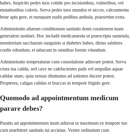
habes. Inspicito pedes tuos cotidie pro incisionibus, vulneribus, vel
mutationibus coloris. Serva pedes tuos mundos et siccos, calceamenta
bene apta gere, et nunquam nudis pedibus ambula, praesertim extra.
Administratio aliarum conditionum sanitatis domi curationem tuam
generalem sustinet. Hoc includit medicamenta ut praescripta sumenda,
monitorium saccharum sanguinis si diabetes habes, dietas salubres
cordis edendum, et tabacum in omnibus formis vitandum.
Administratio temperaturae cum consolatione adiuvare potest. Serva
crura tua calida, sed cave ne calefacientes pads vel ampullas aquae
calidae utare, quia sensus diminutus ad ustiones ducere potest.
Propterea, caligas calidas et braccas in tempore frigido gere.
Quomodo ad appointmentum medicum
parare debes?
Paratio ad appointmentum tuum adiuvat ut maximum ex tempore tuo
cum praebitore sanitatis tui accipias. Venire ordinatum cum