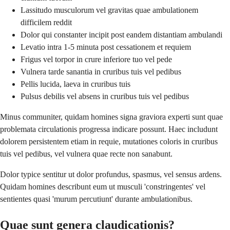
Lassitudo musculorum vel gravitas quae ambulationem
difficilem reddit
Dolor qui constanter incipit post eandem distantiam ambulandi
Levatio intra 1-5 minuta post cessationem et requiem
Frigus vel torpor in crure inferiore tuo vel pede
Vulnera tarde sanantia in cruribus tuis vel pedibus
Pellis lucida, laeva in cruribus tuis
Pulsus debilis vel absens in cruribus tuis vel pedibus
Minus communiter, quidam homines signa graviora experti sunt quae
problemata circulationis progressa indicare possunt. Haec includunt
dolorem persistentem etiam in requie, mutationes coloris in cruribus
tuis vel pedibus, vel vulnera quae recte non sanabunt.
Dolor typice sentitur ut dolor profundus, spasmus, vel sensus ardens.
Quidam homines describunt eum ut musculi 'constringentes' vel
sentientes quasi 'murum percutiunt' durante ambulationibus.
Quae sunt genera claudicationis?