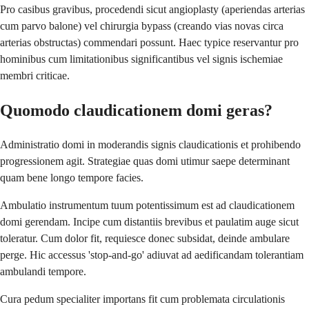
Pro casibus gravibus, procedendi sicut angioplasty (aperiendas arterias
cum parvo balone) vel chirurgia bypass (creando vias novas circa
arterias obstructas) commendari possunt. Haec typice reservantur pro
hominibus cum limitationibus significantibus vel signis ischemiae
membri criticae.
Quomodo claudicationem domi geras?
Administratio domi in moderandis signis claudicationis et prohibendo
progressionem agit. Strategiae quas domi utimur saepe determinant
quam bene longo tempore facies.
Ambulatio instrumentum tuum potentissimum est ad claudicationem
domi gerendam. Incipe cum distantiis brevibus et paulatim auge sicut
toleratur. Cum dolor fit, requiesce donec subsidat, deinde ambulare
perge. Hic accessus 'stop-and-go' adiuvat ad aedificandam tolerantiam
ambulandi tempore.
Cura pedum specialiter importans fit cum problemata circulationis