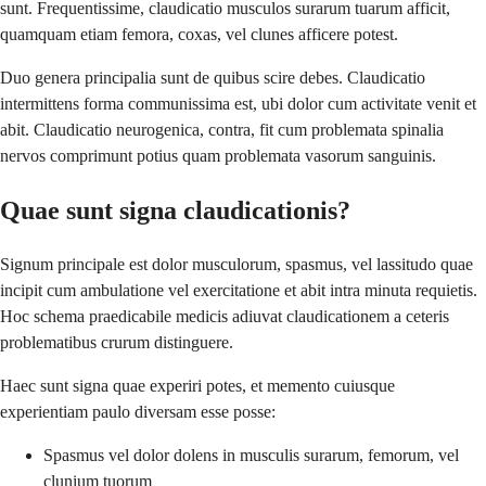
sunt. Frequentissime, claudicatio musculos surarum tuarum afficit,
quamquam etiam femora, coxas, vel clunes afficere potest.
Duo genera principalia sunt de quibus scire debes. Claudicatio
intermittens forma communissima est, ubi dolor cum activitate venit et
abit. Claudicatio neurogenica, contra, fit cum problemata spinalia
nervos comprimunt potius quam problemata vasorum sanguinis.
Quae sunt signa claudicationis?
Signum principale est dolor musculorum, spasmus, vel lassitudo quae
incipit cum ambulatione vel exercitatione et abit intra minuta requietis.
Hoc schema praedicabile medicis adiuvat claudicationem a ceteris
problematibus crurum distinguere.
Haec sunt signa quae experiri potes, et memento cuiusque
experientiam paulo diversam esse posse:
Spasmus vel dolor dolens in musculis surarum, femorum, vel
clunium tuorum