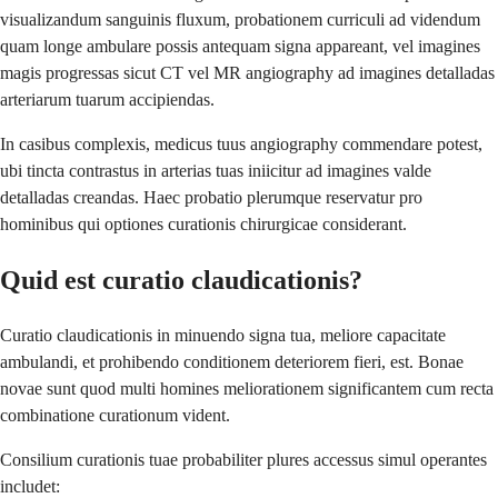
visualizandum sanguinis fluxum, probationem curriculi ad videndum
quam longe ambulare possis antequam signa appareant, vel imagines
magis progressas sicut CT vel MR angiography ad imagines detalladas
arteriarum tuarum accipiendas.
In casibus complexis, medicus tuus angiography commendare potest,
ubi tincta contrastus in arterias tuas iniicitur ad imagines valde
detalladas creandas. Haec probatio plerumque reservatur pro
hominibus qui optiones curationis chirurgicae considerant.
Quid est curatio claudicationis?
Curatio claudicationis in minuendo signa tua, meliore capacitate
ambulandi, et prohibendo conditionem deteriorem fieri, est. Bonae
novae sunt quod multi homines meliorationem significantem cum recta
combinatione curationum vident.
Consilium curationis tuae probabiliter plures accessus simul operantes
includet: