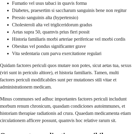
Fumatio vel usus tabaci in quavis forma
Diabetes, praesertim si saccharum sanguinis bene non regitur
Pressio sanguinis alta (hypertensio)
Cholesteroli alta vel trigliceridorum gradus
Aetas supra 50, quamvis prius fieri possit
Historia familiaris morbi arteriae perifericae vel morbi cordis
Obesitas vel pondus significanter grave
Vita sedentaria cum parva exercitatione regulari
Quidam factores periculi quos mutare non potes, sicut aetas tua, sexus
(viri sunt in periculo altiore), et historia familiaris. Tamen, multi
factores periculi modificabiles sunt per mutationes stili vitae et
administrationem medicam.
Minus communes sed adhuc importantes factores periculi includunt
morbum renum chronicum, quasdam condiciones autoimmunes, et
historiam therapiae radiationis ad crura. Quaedam medicamenta etiam
circulationem afficere possunt, quamvis hoc relative rarum sit.