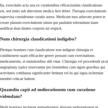
Ita, exercitatio actu una ex curationibus efficacissimis claudicationis
est, sed initio sub directione medica fieri debet. Therapia exercitationis
supervisa consideratur curatio aurea. Medicum tuus adiuvare potest te
creare planum exercitationis tutum qui paulatim tolerantiam tuam
aedificat dum limites corporis tui respicit.
Num chirurgia claudicationi indigebo?
Plerique homines cum claudicatione non indigent chirurgia et
conditionem suam efficaciter gerere possunt cum exercitatione,
medicamentis, et mutationibus stili vitae. Chirurgia vel procedendi sicut
angioplasty typice reservantur pro hominibus cum signis gravibus qui
activitates cotidianas significanter limitant vel iis qui signa ischemiae
membri criticae habent.
Quamdiu capit ad meliorationem cum curatione
videndam?
Multi homines incipiunt animadvertere aliquam meliorationem in