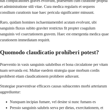
has complicationes graves evolvunt, praesertim cum curatione propria
et administratione stili vitae. Cura medica regularis et sequens
consilium curationis tuae haec pericula significanter minuunt.
Raro, quidam homines ischaemiamembri acutam evolvunt, ubi
sanguinis fluxus subito graviter restrictus fit propter coagulum
sanguinis vel coarctationem gravem. Haec est emergentia medica quae
curationem immediatam requirit.
Quomodo claudicatio prohiberi potest?
Praeventio in vasis sanguinis salubribus et bona circulatione per vitam
tuam servanda est. Multae eaedem strategia quae morbum cordis
prohibent etiam claudicationem prohibere adiuvant.
Strategiae praeventivae efficaces causas subiacentes morbi arteriarum
aggrediuntur:
Nunquam incipias fumare, vel desine si nunc fumans es
Pressio sanguinis salubris serva per dietas, exercitationem, et