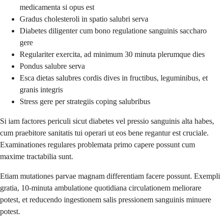
medicamenta si opus est
Gradus cholesteroli in spatio salubri serva
Diabetes diligenter cum bono regulatione sanguinis saccharo
gere
Regulariter exercita, ad minimum 30 minuta plerumque dies
Pondus salubre serva
Esca dietas salubres cordis dives in fructibus, leguminibus, et
granis integris
Stress gere per strategiis coping salubribus
Si iam factores periculi sicut diabetes vel pressio sanguinis alta habes,
cum praebitore sanitatis tui operari ut eos bene regantur est cruciale.
Examinationes regulares problemata primo capere possunt cum
maxime tractabilia sunt.
Etiam mutationes parvae magnam differentiam facere possunt. Exempli
gratia, 10-minuta ambulatione quotidiana circulationem meliorare
potest, et reducendo ingestionem salis pressionem sanguinis minuere
potest.