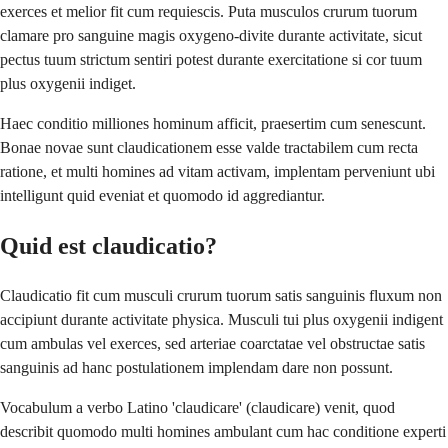
exerces et melior fit cum requiescis. Puta musculos crurum tuorum
clamare pro sanguine magis oxygeno-divite durante activitate, sicut
pectus tuum strictum sentiri potest durante exercitatione si cor tuum
plus oxygenii indiget.
Haec conditio milliones hominum afficit, praesertim cum senescunt.
Bonae novae sunt claudicationem esse valde tractabilem cum recta
ratione, et multi homines ad vitam activam, implentam perveniunt ubi
intelligunt quid eveniat et quomodo id aggrediantur.
Quid est claudicatio?
Claudicatio fit cum musculi crurum tuorum satis sanguinis fluxum non
accipiunt durante activitate physica. Musculi tui plus oxygenii indigent
cum ambulas vel exerces, sed arteriae coarctatae vel obstructae satis
sanguinis ad hanc postulationem implendam dare non possunt.
Vocabulum a verbo Latino 'claudicare' (claudicare) venit, quod
describit quomodo multi homines ambulant cum hac conditione experti