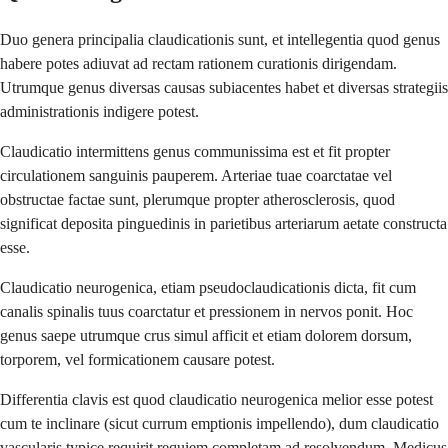
Duo genera principalia claudicationis sunt, et intellegentia quod genus
habere potes adiuvat ad rectam rationem curationis dirigendam.
Utrumque genus diversas causas subiacentes habet et diversas strategiis
administrationis indigere potest.
Claudicatio intermittens genus communissima est et fit propter
circulationem sanguinis pauperem. Arteriae tuae coarctatae vel
obstructae factae sunt, plerumque propter atherosclerosis, quod
significat deposita pinguedinis in parietibus arteriarum aetate constructa
esse.
Claudicatio neurogenica, etiam pseudoclaudicationis dicta, fit cum
canalis spinalis tuus coarctatur et pressionem in nervos ponit. Hoc
genus saepe utrumque crus simul afficit et etiam dolorem dorsum,
torporem, vel formicationem causare potest.
Differentia clavis est quod claudicatio neurogenica melior esse potest
cum te inclinare (sicut currum emptionis impellendo), dum claudicatio
vascularis typice requirit requiem completam ad resolvendum. Medicus