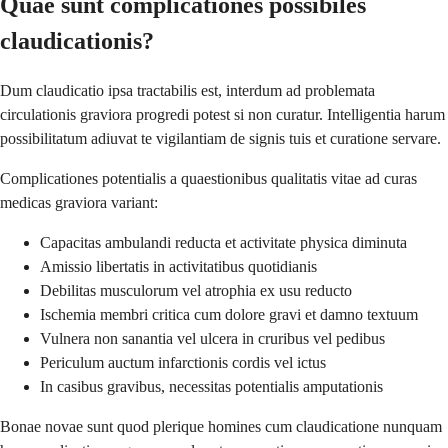
Quae sunt complicationes possibiles
claudicationis?
Dum claudicatio ipsa tractabilis est, interdum ad problemata
circulationis graviora progredi potest si non curatur. Intelligentia harum
possibilitatum adiuvat te vigilantiam de signis tuis et curatione servare.
Complicationes potentialis a quaestionibus qualitatis vitae ad curas
medicas graviora variant:
Capacitas ambulandi reducta et activitate physica diminuta
Amissio libertatis in activitatibus quotidianis
Debilitas musculorum vel atrophia ex usu reducto
Ischemia membri critica cum dolore gravi et damno textuum
Vulnera non sanantia vel ulcera in cruribus vel pedibus
Periculum auctum infarctionis cordis vel ictus
In casibus gravibus, necessitas potentialis amputationis
Bonae novae sunt quod plerique homines cum claudicatione nunquam