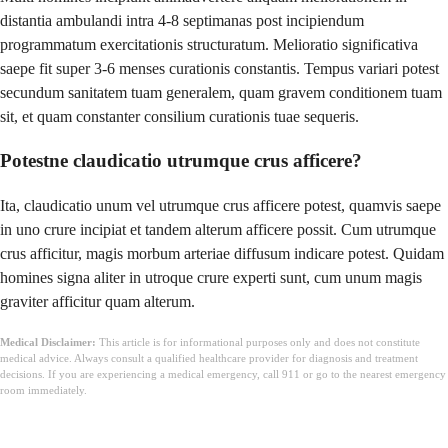
distantia ambulandi intra 4-8 septimanas post incipiendum
programmatum exercitationis structuratum. Melioratio significativa
saepe fit super 3-6 menses curationis constantis. Tempus variari potest
secundum sanitatem tuam generalem, quam gravem conditionem tuam
sit, et quam constanter consilium curationis tuae sequeris.
Potestne claudicatio utrumque crus afficere?
Ita, claudicatio unum vel utrumque crus afficere potest, quamvis saepe
in uno crure incipiat et tandem alterum afficere possit. Cum utrumque
crus afficitur, magis morbum arteriae diffusum indicare potest. Quidam
homines signa aliter in utroque crure experti sunt, cum unum magis
graviter afficitur quam alterum.
Medical Disclaimer:
This article is for informational purposes only and does not constitute
medical advice. Always consult a qualified healthcare provider for diagnosis and treatment
decisions. If you are experiencing a medical emergency, call 911 or go to the nearest emergency
room immediately.