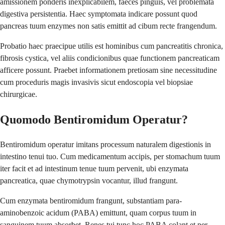
amissionem ponderis inexplicabilem, faeces pinguis, vel problemata
digestiva persistentia. Haec symptomata indicare possunt quod
pancreas tuum enzymes non satis emittit ad cibum recte frangendum.
Probatio haec praecipue utilis est hominibus cum pancreatitis chronica,
fibrosis cystica, vel aliis condicionibus quae functionem pancreaticam
afficere possunt. Praebet informationem pretiosam sine necessitudine
cum proceduris magis invasivis sicut endoscopia vel biopsiae
chirurgicae.
Quomodo Bentiromidum Operatur?
Bentiromidum operatur imitans processum naturalem digestionis in
intestino tenui tuo. Cum medicamentum accipis, per stomachum tuum
iter facit et ad intestinum tenue tuum pervenit, ubi enzymata
pancreatica, quae chymotrypsin vocantur, illud frangunt.
Cum enzymata bentiromidum frangunt, substantiam para-
aminobenzoic acidum (PABA) emittunt, quam corpus tuum in
sanguinem tuum absorbet. Renes tui tunc hoc PABA colant et per