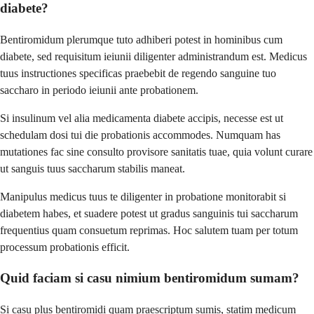
diabete?
Bentiromidum plerumque tuto adhiberi potest in hominibus cum
diabete, sed requisitum ieiunii diligenter administrandum est. Medicus
tuus instructiones specificas praebebit de regendo sanguine tuo
saccharo in periodo ieiunii ante probationem.
Si insulinum vel alia medicamenta diabete accipis, necesse est ut
schedulam dosi tui die probationis accommodes. Numquam has
mutationes fac sine consulto provisore sanitatis tuae, quia volunt curare
ut sanguis tuus saccharum stabilis maneat.
Manipulus medicus tuus te diligenter in probatione monitorabit si
diabetem habes, et suadere potest ut gradus sanguinis tui saccharum
frequentius quam consuetum reprimas. Hoc salutem tuam per totum
processum probationis efficit.
Quid faciam si casu nimium bentiromidum sumam?
Si casu plus bentiromidi quam praescriptum sumis, statim medicum