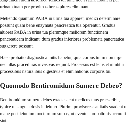
urinam tuam per proximas horas plures eliminant.
Metiendo quantum PABA in urina tua apparet, medici determinare
possunt quam bene enzymata pancreatica tua operentur. Gradus
altiores PABA in urina tua plerumque meliorem functionem
pancreaticam indicant, dum gradus inferiores problemata pancreatica
suggerere possunt.
Haec probatio diagnostica mitis habetur, quia corpus tuum non urget
nec ullas proceduras invasivas requirit. Processus est lenis et innititur
processibus naturalibus digestivis et eliminationis corporis tui.
Quomodo Bentiromidum Sumere Debeo?
Bentiromidum sumere debes exacte sicut medicus tuus praescribit,
typice ut singula dosis in ieiuno. Plurimi provisores sanitatis suadent ut
mane post ieiunium nocturnum sumas, ut eventus probationis accurati
sint.