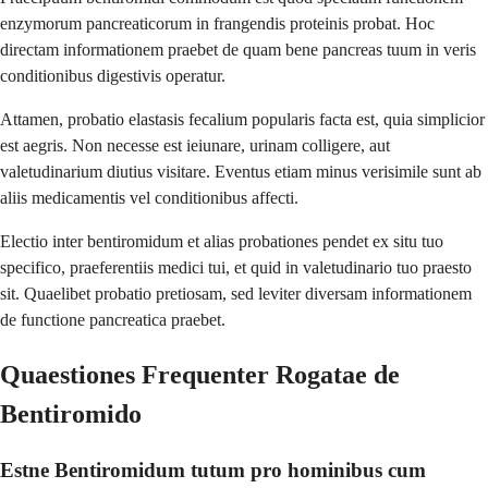
enzymorum pancreaticorum in frangendis proteinis probat. Hoc
directam informationem praebet de quam bene pancreas tuum in veris
conditionibus digestivis operatur.
Attamen, probatio elastasis fecalium popularis facta est, quia simplicior
est aegris. Non necesse est ieiunare, urinam colligere, aut
valetudinarium diutius visitare. Eventus etiam minus verisimile sunt ab
aliis medicamentis vel conditionibus affecti.
Electio inter bentiromidum et alias probationes pendet ex situ tuo
specifico, praeferentiis medici tui, et quid in valetudinario tuo praesto
sit. Quaelibet probatio pretiosam, sed leviter diversam informationem
de functione pancreatica praebet.
Quaestiones Frequenter Rogatae de
Bentiromido
Estne Bentiromidum tutum pro hominibus cum