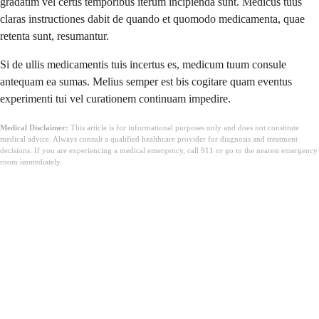
gradatim vel certis temporibus iterum incipienda sunt. Medicus tuus
claras instructiones dabit de quando et quomodo medicamenta, quae
retenta sunt, resumantur.
Si de ullis medicamentis tuis incertus es, medicum tuum consule
antequam ea sumas. Melius semper est bis cogitare quam eventus
experimenti tui vel curationem continuam impedire.
Medical Disclaimer:
This article is for informational purposes only and does not constitute
medical advice. Always consult a qualified healthcare provider for diagnosis and treatment
decisions. If you are experiencing a medical emergency, call 911 or go to the nearest emergency
room immediately.