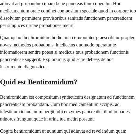
adiuvat ad probandum quam bene pancreas tuum operatur. Hoc
medicamentum orale continet compositum speciale quod in corpore tuo
dissolvitur, permittens provisoribus sanitatis functionem pancreaticam
per simplices urinae probationes metiri.
Quamquam bentiromidum hodie non communiter praescribitur propter
novas methodos probationis, intellectus quomodo operatur te
informatiorem sentire potest si medicus tuus probationem functionis
pancreaticae suggerit. Exploramus quid scire debeas de hoc
instrumento diagnostico.
Quid est Bentiromidum?
Bentiromidum est compositum syntheticum designatum ad functionem
pancreaticam probandam. Cum hoc medicamentum accipis, ad
intestinum tenue tuum pergit, ubi enzymes pancreatici illud in partes
minores frangunt quae in urina tua metiri possunt.
Cogita bentiromidum ut nuntium qui adiuvat ad revelandum quam