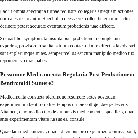
Fac ut omnia specimina urinae requisita collegeris antequam actiones
normales resumantur. Specimina deesse vel collectionem nimis cito
desinere potest accurate eventuum probationis tuae afficere.
Si quaslibet symptomata insolita post probationem completam
experiris, provisorem sanitatis tuum contacta. Dum effectus lateris rari
sunt et plerumque mites, semper melius est cum manipulo medico tuo
reprimere si curas habes.
Possumne Medicamenta Regularia Post Probationem
Bentiromidi Sumere?
Medicamenta consueta plerumque resumere potes postquam
experimentum bentiromidi et tempus urinae colligendae perfeceris.
Attamen, cum medico tuo de quibusvis medicamentis specificis, quae
ante experimentum vitare iussus es, consule.
Quaedam medicamenta, quae ad tempus pro experimento omissa sunt,