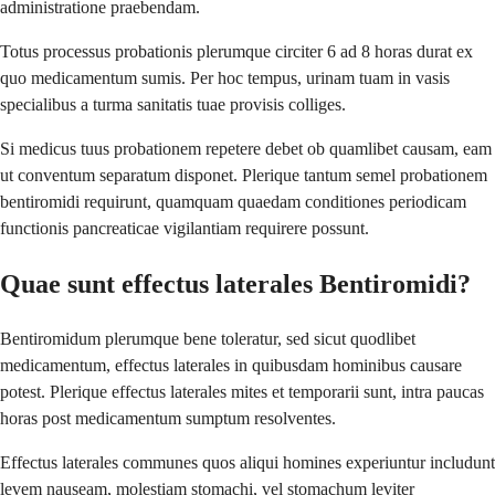
administratione praebendam.
Totus processus probationis plerumque circiter 6 ad 8 horas durat ex
quo medicamentum sumis. Per hoc tempus, urinam tuam in vasis
specialibus a turma sanitatis tuae provisis colliges.
Si medicus tuus probationem repetere debet ob quamlibet causam, eam
ut conventum separatum disponet. Plerique tantum semel probationem
bentiromidi requirunt, quamquam quaedam conditiones periodicam
functionis pancreaticae vigilantiam requirere possunt.
Quae sunt effectus laterales Bentiromidi?
Bentiromidum plerumque bene toleratur, sed sicut quodlibet
medicamentum, effectus laterales in quibusdam hominibus causare
potest. Plerique effectus laterales mites et temporarii sunt, intra paucas
horas post medicamentum sumptum resolventes.
Effectus laterales communes quos aliqui homines experiuntur includunt
levem nauseam, molestiam stomachi, vel stomachum leviter