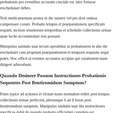
probationis pro eventibus accuratis cruciale est, ideo fortasse
reschedulare debes.
Noli medicamentum postea in die sumere vel pro dosi omissa
compensare conari. Probatio tempus et praeparationem specificam
requirit, inclusis ieiuniorum temporibus et schedulis collectionis urinae
quae facile accommodari non possunt.
Manipulus sanitatis tuae tecum operabitur ut probationem in alio die
reschedulet cum propriam praeparationem et temporis requisita sequi
potes. Hoc efficit ut eventus accuratos accipias qui curationem tuam
dirigere adiuvabunt.
Quando Desinere Possum Instructiones Probationis
Sequentes Post Bentiromidum Sumptum?
Potes typice ad actiones et victum tuum normalem redire post tempus
collectionis urinae perfecisti, plerumque 6 ad 8 horas post
bentiromidum sumptum. Manipulus sanitatis tuae tibi instructiones
specificas dabit de quando probatio officialiter completa est.