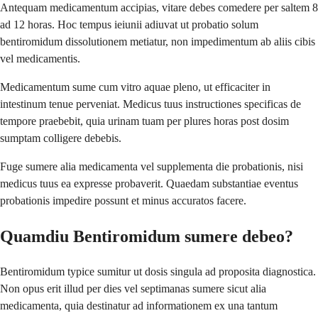
Antequam medicamentum accipias, vitare debes comedere per saltem 8
ad 12 horas. Hoc tempus ieiunii adiuvat ut probatio solum
bentiromidum dissolutionem metiatur, non impedimentum ab aliis cibis
vel medicamentis.
Medicamentum sume cum vitro aquae pleno, ut efficaciter in
intestinum tenue perveniat. Medicus tuus instructiones specificas de
tempore praebebit, quia urinam tuam per plures horas post dosim
sumptam colligere debebis.
Fuge sumere alia medicamenta vel supplementa die probationis, nisi
medicus tuus ea expresse probaverit. Quaedam substantiae eventus
probationis impedire possunt et minus accuratos facere.
Quamdiu Bentiromidum sumere debeo?
Bentiromidum typice sumitur ut dosis singula ad proposita diagnostica.
Non opus erit illud per dies vel septimanas sumere sicut alia
medicamenta, quia destinatur ad informationem ex una tantum