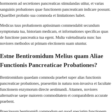
hormonem ad secretiones pancreaticas stimulandas utitur, et varias
sanguinis probationes quae functionem pancreaticam indicare possunt.
Quaelibet probatio sua commoda et limitationes habet.
Medicus tuus probationem aptissimam commendabit secundum
symptomata tua, historiam medicam, et informationes specificas quas
de functione pancreatica tua egent. Multa valetudinaria nunc has
noviores methodos ut primam electionem suam utuntur.
Estne Bentiromidum Melius quam Aliae
Functionis Pancreaticae Probationes?
Bentiromidum quaedam commoda praebet super alias functionis
pancreaticae probationes, praesertim in natura non-invasiva et facultate
functionem enzymorum directe aestimandi. Attamen, noviores
alternativae saepe maiorem commoditatem et comparabilem accurate
praebent.
Praecipuum bentiromidi commodum est quod speciatim functionem