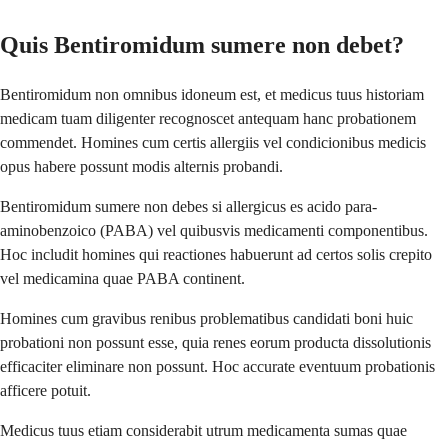
Quis Bentiromidum sumere non debet?
Bentiromidum non omnibus idoneum est, et medicus tuus historiam
medicam tuam diligenter recognoscet antequam hanc probationem
commendet. Homines cum certis allergiis vel condicionibus medicis
opus habere possunt modis alternis probandi.
Bentiromidum sumere non debes si allergicus es acido para-
aminobenzoico (PABA) vel quibusvis medicamenti componentibus.
Hoc includit homines qui reactiones habuerunt ad certos solis crepito
vel medicamina quae PABA continent.
Homines cum gravibus renibus problematibus candidati boni huic
probationi non possunt esse, quia renes eorum producta dissolutionis
efficaciter eliminare non possunt. Hoc accurate eventuum probationis
afficere potuit.
Medicus tuus etiam considerabit utrum medicamenta sumas quae