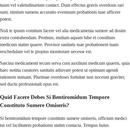
tuum vel valetudinarium contact. Dum effectus gravis overdosis rari
sunt, nimium sumens accuratio eventuum probationis tuae afficere
potest.
Noli te ipsum vomitum facere vel alia medicamenta sumere ad dosim
extra contrahendam. Protinus, multam aquam bibe et consilium
medicum statim quaere. Provisor sanitatis tuae probationem tuam
reschedulare vel te propius monitorare necesse est.
Sarcina medicamenti tecum serva cum auxilium medicum quaeris, quia
haec notitia curatores sanitatis adiuvare potest ut optimam agendi
rationem statuant. Plurimae overdoses fortuitae non noceunt graviter,
sed ductu professionali opus est.
Quid Facere Debes Si Bentiromidum Tempore
Constituto Sumere Omiseris?
Si bentiromidum tempore constituto sumere omiseris, officium medici
tui vel facilitatem probationis statim contacta. Tempus huius