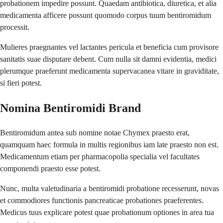
probationem impedire possunt. Quaedam antibiotica, diuretica, et alia
medicamenta afficere possunt quomodo corpus tuum bentiromidum
processit.
Mulieres praegnantes vel lactantes pericula et beneficia cum provisore
sanitatis suae disputare debent. Cum nulla sit damni evidentia, medici
plerumque praeferunt medicamenta supervacanea vitare in graviditate,
si fieri potest.
Nomina Bentiromidi Brand
Bentiromidum antea sub nomine notae Chymex praesto erat,
quamquam haec formula in multis regionibus iam late praesto non est.
Medicamentum etiam per pharmacopolia specialia vel facultates
componendi praesto esse potest.
Nunc, multa valetudinaria a bentiromidi probatione recesserunt, novas
et commodiores functionis pancreaticae probationes praeferentes.
Medicus tuus explicare potest quae probationum optiones in area tua