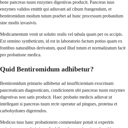
bene pancreas tuum enzymes digestivas producit. Pancreas tuus
enzymes validos emittit qui adiuvant ad cibum frangendum, et
bentiromidum modum tutum praebet ad hunc processum probandum
sine modis invasivis.
Medicamentum venit ut solutio oralis vel tabula quam per os accipis.
Est omnino syntheticum, id est in laboratorio factum potius quam ex
fontibus naturalibus derivatum, quod illud tutum et normalizatum facit
pro probatione medica.
Quid Bentiromidum adhibetur?
Bentiromidum primario adhibetur ad insufficientiam exocrinam
pancreaticam diagnosticam, condicionem ubi pancreas tuum enzymes
digestivas non satis producit. Haec probatio medicis adiuvat ut
intellegant si pancreas tuum recte operatur ad pingues, proteina et
carbohydrates digerendos.
Medicus tuus hanc probationem commendare potuit si experiris