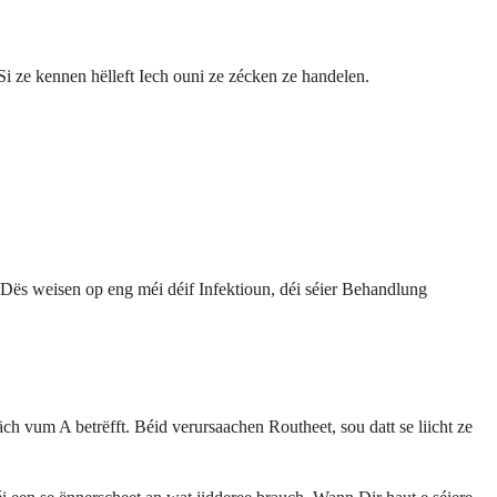
 ze kennen hëlleft Iech ouni ze zécken ze handelen.
Dës weisen op eng méi déif Infektioun, déi séier Behandlung
 vum A betrëfft. Béid verursaachen Routheet, sou datt se liicht ze