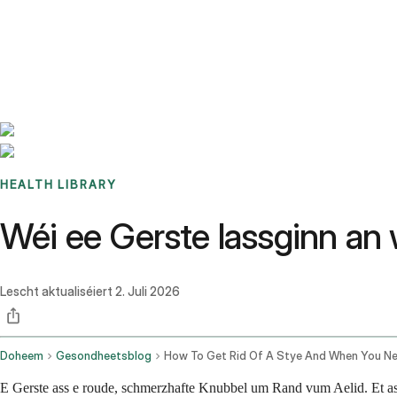
Benchmarks
Stories
FAQ
Sign up / Log in
HEALTH LIBRARY
Wéi ee Gerste lassginn an 
Lescht aktualiséiert
2. Juli 2026
Doheem
Gesondheetsblog
E Gerste ass e roude, schmerzhafte Knubbel um Rand vum Aelid. Et as