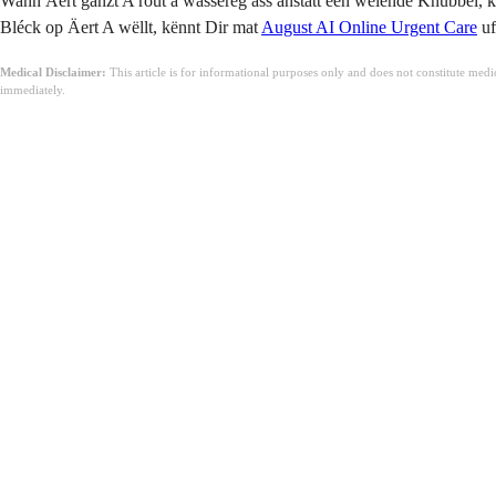
Wann Äert ganzt A rout a wässereg ass anstatt een wéiende Knubbel, 
Bléck op Äert A wëllt, kënnt Dir mat
August AI Online Urgent Care
uf
Medical Disclaimer:
This article is for informational purposes only and does not constitute med
immediately.