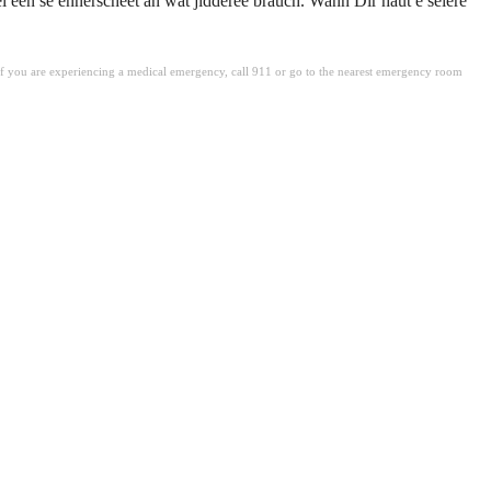
éi een se ënnerscheet an wat jidderee brauch. Wann Dir haut e séiere
. If you are experiencing a medical emergency, call 911 or go to the nearest emergency room