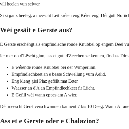
vill heelen vun selwer.
Si si ganz heefeg, a meescht Leit kréien eng Kéier eng. Déi gutt Nori
Wéi gesäit e Gerste aus?
E Gerste erschéngt als empfindleche roude Knubbel op engem Deel vum
Ier mer op d'Lëscht ginn, ass et gutt d'Zeechen ze kennen, fir dass Dir
E wéiende roude Knubbel bei der Wimperlinn.
Empfindlechkeet an e bësse Schwellung vum Aelid.
Eng kleng giel Plaz gefëllt mat Eeter.
Waasser an d'A an Empfindlechkeet fir Liicht.
E Gefill wéi wann eppes am A wier.
Déi meescht Gerst verschwannen bannent 7 bis 10 Deeg. Wann Är anesch
Ass et e Gerste oder e Chalazion?