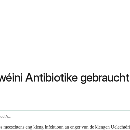
wéini Antibiotike gebraucht
How To Get Rid Of A Stye And When You Need Antibiotics
s meeschtens eng kleng Infektioun an enger vun de klengen Uelechtdr