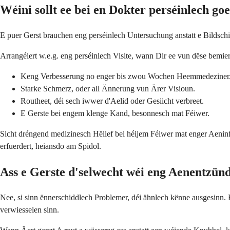
Wéini sollt ee bei en Dokter perséinlech go
E puer Gerst brauchen eng perséinlech Untersuchung anstatt e Bildsch
Arrangéiert w.e.g. eng perséinlech Visite, wann Dir ee vun dëse bemier
Keng Verbesserung no enger bis zwou Wochen Heemmedeziner
Starke Schmerz, oder all Ännerung vun Ärer Visioun.
Routheet, déi sech iwwer d'Aelid oder Gesiicht verbreet.
E Gerste bei engem klenge Kand, besonnesch mat Féiwer.
Sicht dréngend medizinesch Hëllef bei héijem Féiwer mat enger Aeninf
erfuerdert, heiansdo am Spidol.
Ass e Gerste d'selwecht wéi eng Aenentzün
Nee, si sinn ënnerschiddlech Problemer, déi ähnlech kënne ausgesinn.
verwiesselen sinn.