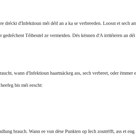
ere dréckt d'Infektioun méi déif an a ka se verbreeden. Loosst et sech a
gedréchent Téibeutel ze vermeiden. Dës kënnen d'A irritéieren an déi
braucht, wann d'Infektioun haartnäckeg ass, sech verbreet, oder ëmmer 
heefeg bis méi eescht:
andlung brauch. Wann ee vun dëse Punkten op Iech zoutrëfft, ass et eng