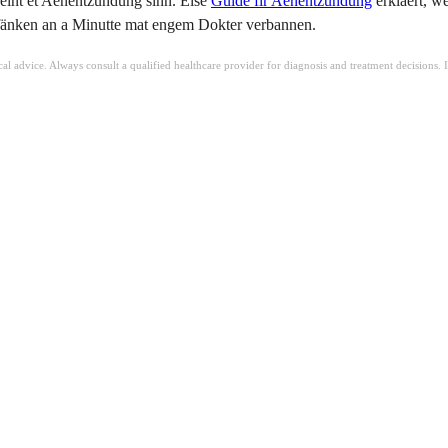
kéint et Aenentzündung sinn. Eise
Guide fir Aenentzündung
erkläert, w
änken an a Minutte mat engem Dokter verbannen.
ical advice. Always consult a qualified healthcare provider for diagnosis and treatment decisions