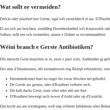
Wat sollt ee vermeiden?
Dréckt oder plazéiert kee Gerste, egal wéi versichtlech et ass. D'Plazéi
Et ass och am beschten, zoufälleg Heemheelmëttel wéi Knuewelek oder 
Salben, sollt een och vermeiden, ausser e Dokter se recommandéiert.
Wéini brauch e Gerste Antibiotiken?
Déi meescht Gerst brauchen se ni, awer e puer scho. Antibiotike gi ge
Hei sinn d'Situatiounen, déi normalerweis eng Rezept erfuerderen, vun 
Heemmedeziner huet no enger bis zwou Wochen net gehollef.
De Gerste ass grouss, oder d'Routheet verbreet sech.
Dir kritt dacks Gerst, ronn véier oder méi am Joer.
D'Routheet beweegt sech iwwer d'Aelid oder op d'Gesiicht.
Dat lescht ass am wichtegsten, well eng verbreet Infektioun séier Beh