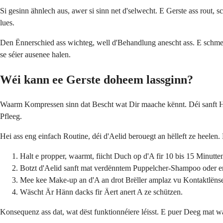
Si gesinn ähnlech aus, awer si sinn net d'selwecht. E Gerste ass rout, 
lues.
Den Ënnerschied ass wichteg, well d'Behandlung anescht ass. E schme
se séier ausenee halen.
Wéi kann ee Gerste doheem lassginn?
Waarm Kompressen sinn dat Bescht wat Dir maache kënnt. Déi sanft Hë
Pfleeg.
Hei ass eng einfach Routine, déi d'Aelid berouegt an hëlleft ze heelen. Ma
Halt e propper, waarmt, fiicht Duch op d'A fir 10 bis 15 Minutt
Botzt d'Aelid sanft mat verdënntem Puppelcher-Shampoo oder e
Mee kee Make-up an d'A an drot Brëller amplaz vu Kontaktlëns
Wäscht Är Hänn dacks fir Äert anert A ze schützen.
Konsequenz ass dat, wat dëst funktionnéiere léisst. E puer Deeg mat