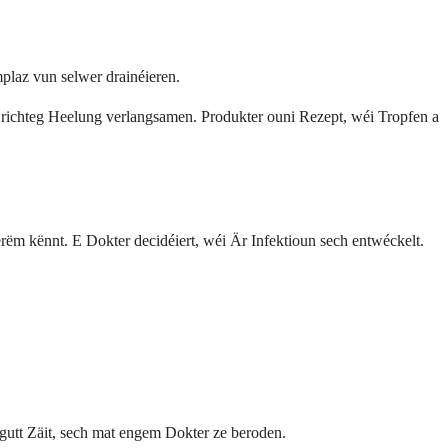
mplaz vun selwer drainéieren.
 richteg Heelung verlangsamen. Produkter ouni Rezept, wéi Tropfen a
erëm kënnt. E Dokter decidéiert, wéi Är Infektioun sech entwéckelt.
 gutt Zäit, sech mat engem Dokter ze beroden.