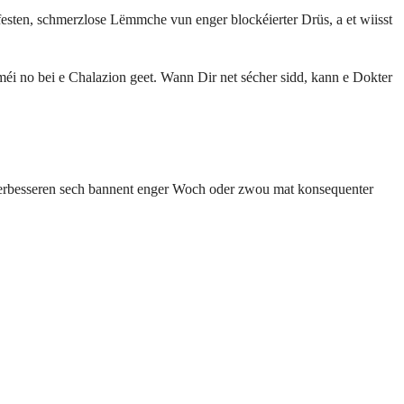
 festen, schmerzlose Lëmmche vun enger blockéierter Drüs, a et wiisst
éi no bei e Chalazion geet. Wann Dir net sécher sidd, kann e Dokter
 verbesseren sech bannent enger Woch oder zwou mat konsequenter