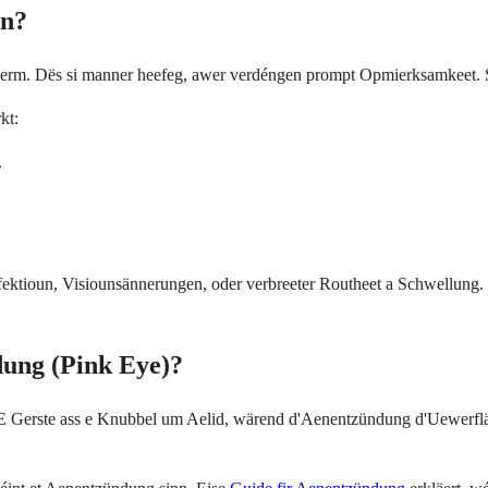
en?
ierm. Dës si manner heefeg, awer verdéngen prompt Opmierksamkeet. Si
kt:
.
ektioun, Visiounsännerungen, oder verbreeter Routheet a Schwellung. 
dung (Pink Eye)?
 E Gerste ass e Knubbel um Aelid, wärend d'Aenentzündung d'Uewerfläch