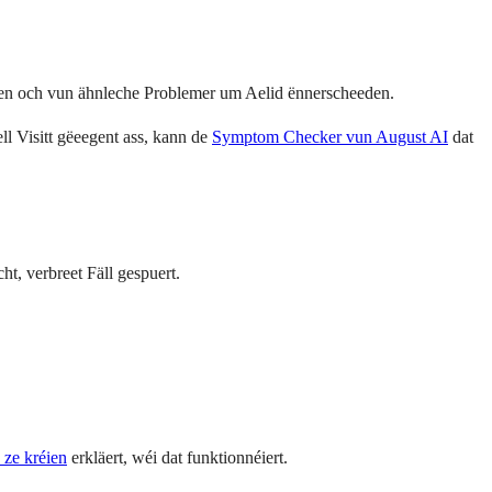
en en och vun ähnleche Problemer um Aelid ënnerscheeden.
l Visitt gëeegent ass, kann de
Symptom Checker vun August AI
dat
ht, verbreet Fäll gespuert.
 ze kréien
erkläert, wéi dat funktionnéiert.