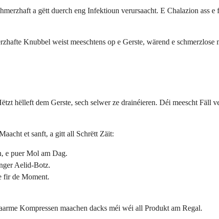
schmerzhaft a gëtt duerch eng Infektioun verursaacht. E Chalazion ass e
rzhafte Knubbel weist meeschtens op e Gerste, wärend e schmerzlose m
tzt hëlleft dem Gerste, sech selwer ze drainéieren. Déi meescht Fäll
acht et sanft, a gitt all Schrëtt Zäit:
en, e puer Mol am Dag.
nger Aelid-Botz.
e fir de Moment.
 waarme Kompressen maachen dacks méi wéi all Produkt am Regal.