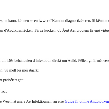
er gesinn kann, kënnen se en iwwer d'Kamera diagnostizéieren. Si kënn
 d'Apdikt schécken. Fir ze kucken, ob Äert Aenproblem fir eng virtuel
un. Dës behandelen d'Infektioun direkt um Aelid. Pëllen gi fir méi eesc
, vu mëll bis méi staark:
t probéiert gëtt.
 ass.
se Wee mat anere Ae-Infektiounen, an eise
Guide fir online Antibiotiken