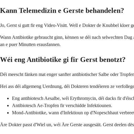
Kann Telemedizin e Gerste behandelen?
Jo, Gerst si gutt fir eng Video-Visitt. Well e Dokter de Knubbel klo
Wann Antibiotike gebraucht ginn, kënnen se déi nach selwechten Dag an
an e puer Minutten erausfannen.
Wéi eng Antibiotike gi fir Gerst benotzt?
Déi meescht fänken mat enger sanfter antibiotischer Salbe oder Tropfen 
Hei ass déi allgemeng Uerdnung, déi Dokteren tendéieren ze verfollegen
Eng antibiotesch Aesalbe, wéi Erythromycin, déi dacks fir d'éisch
Antibiotesch Ae-Tropfen fir verschidde Infektiounen.
Mond-Antibiotike, wann d'Infektioun op d'Nopeschhaut verbreet
Äre Dokter passt d'Wiel un, wéi Äre Gerste ausgesäit. Gerst deelen dë