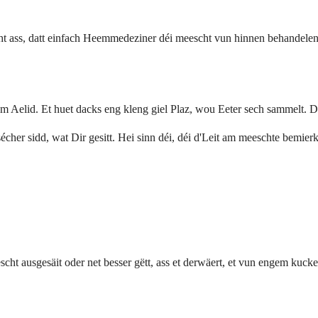
icht ass, datt einfach Heemmedeziner déi meescht vun hinnen behandelen
 Aelid. Et huet dacks eng kleng giel Plaz, wou Eeter sech sammelt. D
 sécher sidd, wat Dir gesitt. Hei sinn déi, déi d'Leit am meeschte bemie
t ausgesäit oder net besser gëtt, ass et derwäert, et vun engem kucke