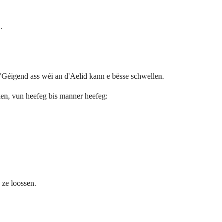
.
'Géigend ass wéi an d'Aelid kann e bësse schwellen.
rken, vun heefeg bis manner heefeg:
 ze loossen.