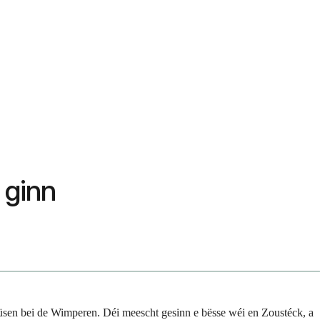
 ginn
üsen bei de Wimperen. Déi meescht gesinn e bësse wéi en Zoustéck, a