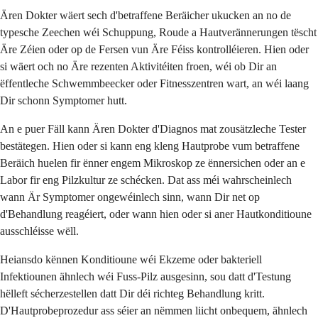
Ären Dokter wäert sech d'betraffene Beräicher ukucken an no de
typesche Zeechen wéi Schuppung, Roude a Hautverännerungen tëscht
Äre Zéien oder op de Fersen vun Äre Féiss kontrolléieren. Hien oder
si wäert och no Äre rezenten Aktivitéiten froen, wéi ob Dir an
ëffentleche Schwemmbeecker oder Fitnesszentren wart, an wéi laang
Dir schonn Symptomer hutt.
An e puer Fäll kann Ären Dokter d'Diagnos mat zousätzleche Tester
bestätegen. Hien oder si kann eng kleng Hautprobe vum betraffene
Beräich huelen fir ënner engem Mikroskop ze ënnersichen oder an e
Labor fir eng Pilzkultur ze schécken. Dat ass méi wahrscheinlech
wann Är Symptomer ongewéinlech sinn, wann Dir net op
d'Behandlung reagéiert, oder wann hien oder si aner Hautkonditioune
ausschléisse wëll.
Heiansdo kënnen Konditioune wéi Ekzeme oder bakteriell
Infektiounen ähnlech wéi Fuss-Pilz ausgesinn, sou datt d'Testung
hëlleft sécherzestellen datt Dir déi richteg Behandlung kritt.
D'Hautprobeprozedur ass séier an nëmmen liicht onbequem, ähnlech