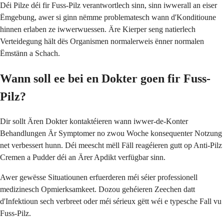
Déi Pilze déi fir Fuss-Pilz verantwortlech sinn, sinn iwwerall an eiser
Ëmgebung, awer si ginn nëmme problematesch wann d'Konditioune
hinnen erlaben ze iwwerwuessen. Äre Kierper seng natierlech
Verteidegung hält dës Organismen normalerweis ënner normalen
Ëmstänn a Schach.
Wann soll ee bei en Dokter goen fir Fuss-
Pilz?
Dir sollt Ären Dokter kontaktéieren wann iwwer-de-Konter
Behandlungen Är Symptomer no zwou Woche konsequenter Notzung
net verbessert hunn. Déi meescht mëll Fäll reagéieren gutt op Anti-Pilz
Cremen a Pudder déi an Ärer Apdikt verfügbar sinn.
Awer gewësse Situatiounen erfuerderen méi séier professionell
medizinesch Opmierksamkeet. Dozou gehéieren Zeechen datt
d'Infektioun sech verbreet oder méi sérieux gëtt wéi e typesche Fall vu
Fuss-Pilz.