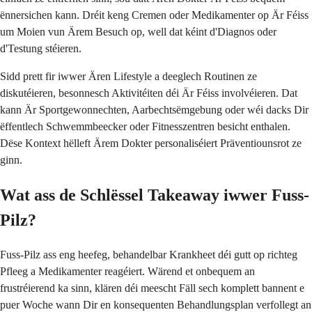
ënnersichen kann. Dréit keng Cremen oder Medikamenter op Är Féiss
um Moien vun Ärem Besuch op, well dat kéint d'Diagnos oder
d'Testung stéieren.
Sidd prett fir iwwer Ären Lifestyle a deeglech Routinen ze
diskutéieren, besonnesch Aktivitéiten déi Är Féiss involvéieren. Dat
kann Är Sportgewonnechten, Aarbechtsëmgebung oder wéi dacks Dir
ëffentlech Schwemmbeecker oder Fitnesszentren besicht enthalen.
Dëse Kontext hëlleft Ärem Dokter personaliséiert Präventiounsrot ze
ginn.
Wat ass de Schlëssel Takeaway iwwer Fuss-
Pilz?
Fuss-Pilz ass eng heefeg, behandelbar Krankheet déi gutt op richteg
Pfleeg a Medikamenter reagéiert. Wärend et onbequem an
frustréierend ka sinn, klären déi meescht Fäll sech komplett bannent e
puer Woche wann Dir en konsequenten Behandlungsplan verfollegt an