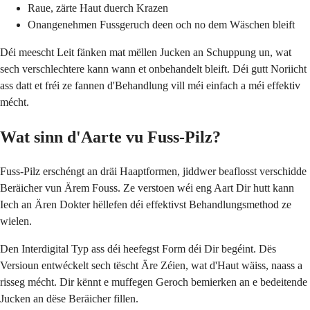
Raue, zärte Haut duerch Krazen
Onangenehmen Fussgeruch deen och no dem Wäschen bleift
Déi meescht Leit fänken mat mëllen Jucken an Schuppung un, wat
sech verschlechtere kann wann et onbehandelt bleift. Déi gutt Noriicht
ass datt et fréi ze fannen d'Behandlung vill méi einfach a méi effektiv
mécht.
Wat sinn d'Aarte vu Fuss-Pilz?
Fuss-Pilz erschéngt an dräi Haaptformen, jiddwer beaflosst verschidde
Beräicher vun Ärem Fouss. Ze verstoen wéi eng Aart Dir hutt kann
Iech an Ären Dokter hëllefen déi effektivst Behandlungsmethod ze
wielen.
Den Interdigital Typ ass déi heefegst Form déi Dir begéint. Dës
Versioun entwéckelt sech tëscht Äre Zéien, wat d'Haut wäiss, naass a
risseg mécht. Dir kënnt e muffegen Geroch bemierken an e bedeitende
Jucken an dëse Beräicher fillen.