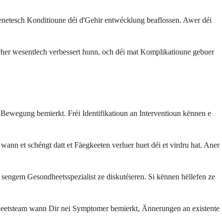
enetesch Konditioune déi d'Gehir entwécklung beaflossen. Awer déi
elcher wesentlech verbessert hunn, och déi mat Komplikatioune gebuer
wegung bemierkt. Fréi Identifikatioun an Interventioun kënnen e
ann et schéngt datt et Fäegkeeten verluer huet déi et virdru hat. Aner
sengem Gesondheetsspezialist ze diskutéieren. Si kënnen hëllefen ze
ndheetsteam wann Dir nei Symptomer bemierkt, Ännerungen an existente