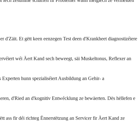
at Iech zesumme schaffen fir Problemer wann méiglech ze vermeiden
'Zäit. Et gëtt keen eenzegen Test deen d'Krankheet diagnostizéiere
véiert wéi Äert Kand sech beweegt, säi Muskeltonus, Reflexer an
xperten hunn spezialiséiert Ausbildung an Gehir- a
ieren, d'Ried an d'kognitiv Entwécklung ze bewäerten. Dës hëllefen e
t ass fir déi richteg Ënnerstëtzung an Servicer fir Äert Kand ze