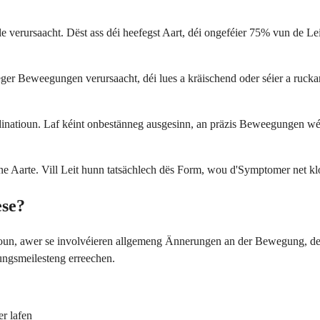
ele verursaacht. Dëst ass déi heefegst Aart, déi ongeféier 75% vun de L
eger Beweegungen verursaacht, déi lues a kräischend oder séier a rucka
ordinatioun. Laf kéint onbestänneg ausgesinn, an präzis Beweegungen
ne Aarte. Vill Leit hunn tatsächlech dës Form, wou d'Symptomer net k
ese?
rsoun, awer se involvéieren allgemeng Ännerungen an der Bewegung, d
ngsmeilesteng erreechen.
r lafen