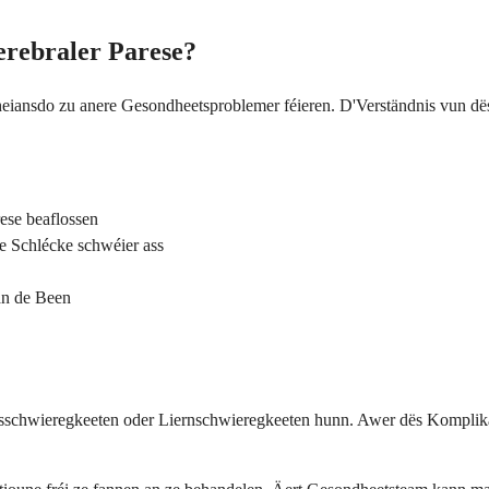
erebraler Parese?
eiansdo zu anere Gesondheetsproblemer féieren. D'Verständnis vun dës
rese beaflossen
 Schlécke schwéier ass
an de Been
schwieregkeeten oder Liernschwieregkeeten hunn. Awer dës Komplikatio