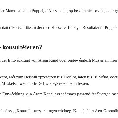
ht der Mamm an dem Puppel, d'Aussetzung op bestëmmte Toxine, oder g
.
 datt d'Fortschritte an der medizinescher Pfleeg d'Resultater fir Pupp
e konsultéieren?
der Entwécklung vun Ärem Kand oder ongewéinlech Muster an hirer Be
t, wéi zum Beispill opzesëtzen bis 9 Méint, lafen bis 18 Méint, oder w
ch Muskelschwächt oder Schwieregkeeten beim Iessen.
wer d'Entwécklung vun Ärem Kand, ass et ëmmer passend Är Suergen mat 
 regelméisseg Kontrolluntersuchungen wichteg. Kontaktéiert Äert Geso