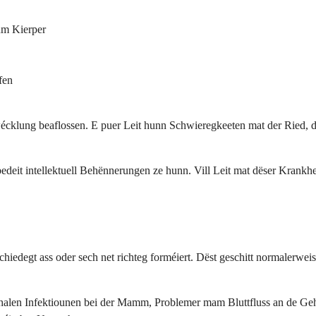
um Kierper
fen
wécklung beaflossen. E puer Leit hunn Schwieregkeeten mat der Ried,
 bedeit intellektuell Behënnerungen ze hunn. Vill Leit mat dëser Krank
hiedegt ass oder sech net richteg forméiert. Dëst geschitt normalerwe
halen Infektiounen bei der Mamm, Problemer mam Bluttfluss an de Ge