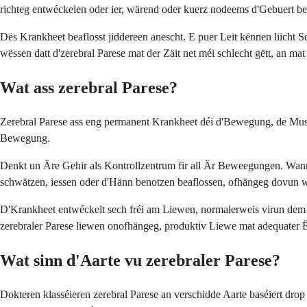
richteg entwéckelen oder ier, wärend oder kuerz nodeems d'Gebuert be
Dës Krankheet beaflosst jiddereen anescht. E puer Leit kënnen liicht 
wëssen datt d'zerebral Parese mat der Zäit net méi schlecht gëtt, an m
Wat ass zerebral Parese?
Zerebral Parese ass eng permanent Krankheet déi d'Bewegung, de Musk
Bewegung.
Denkt un Äre Gehir als Kontrollzentrum fir all Är Beweegungen. Wann
schwätzen, iessen oder d'Hänn benotzen beaflossen, ofhängeg dovun w
D'Krankheet entwéckelt sech fréi am Liewen, normalerweis virun dem 2.
zerebraler Parese liewen onofhängeg, produktiv Liewe mat adequater 
Wat sinn d'Aarte vu zerebraler Parese?
Dokteren klasséieren zerebral Parese an verschidde Aarte baséiert dro