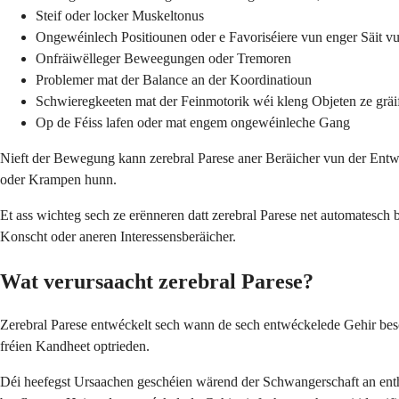
Steif oder locker Muskeltonus
Ongewéinlech Positiounen oder e Favoriséiere vun enger Säit v
Onfräiwëlleger Beweegungen oder Tremoren
Problemer mat der Balance an der Koordinatioun
Schwieregkeeten mat der Feinmotorik wéi kleng Objeten ze gräi
Op de Féiss lafen oder mat engem ongewéinleche Gang
Nieft der Bewegung kann zerebral Parese aner Beräicher vun der Ent
oder Krampen hunn.
Et ass wichteg sech ze erënneren datt zerebral Parese net automatesch
Konscht oder aneren Interessensberäicher.
Wat verursaacht zerebral Parese?
Zerebral Parese entwéckelt sech wann de sech entwéckelede Gehir besc
fréien Kandheet optrieden.
Déi heefegst Ursaachen geschéien wärend der Schwangerschaft an ent