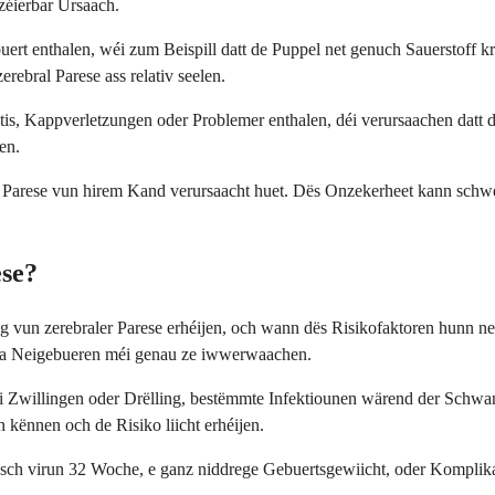
zéierbar Ursaach.
enthalen, wéi zum Beispill datt de Puppel net genuch Sauerstoff kritt
rebral Parese ass relativ seelen.
, Kappverletzungen oder Problemer enthalen, déi verursaachen datt de
en.
 Parese vun hirem Kand verursaacht huet. Dës Onzekerheet kann schwéie
ese?
n zerebraler Parese erhéijen, och wann dës Risikofaktoren hunn net b
n a Neigebueren méi genau ze iwwerwaachen.
 Zwillingen oder Drëlling, bestëmmte Infektiounen wärend der Schwa
kënnen och de Risiko liicht erhéijen.
esch virun 32 Woche, e ganz niddrege Gebuertsgewiicht, oder Komplika