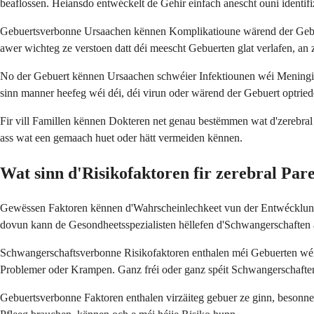
beaflossen. Heiansdo entwéckelt de Gehir einfach anescht ouni identifi
Gebuertsverbonne Ursaachen kënnen Komplikatioune wärend der Gebuert 
awer wichteg ze verstoen datt déi meescht Gebuerten glat verlafen, an ze
No der Gebuert kënnen Ursaachen schwéier Infektiounen wéi Meningitis
sinn manner heefeg wéi déi, déi virun oder wärend der Gebuert optried
Fir vill Famillen kënnen Dokteren net genau bestëmmen wat d'zerebral
ass wat een gemaach huet oder hätt vermeiden kënnen.
Wat sinn d'Risikofaktoren fir zerebral Par
Gewëssen Faktoren kënnen d'Wahrscheinlechkeet vun der Entwécklung vu
dovun kann de Gesondheetsspezialisten hëllefen d'Schwangerschafte
Schwangerschaftsverbonne Risikofaktoren enthalen méi Gebuerten wéi
Problemer oder Krampen. Ganz fréi oder ganz spéit Schwangerschaften 
Gebuertsverbonne Faktoren enthalen virzäiteg gebuer ze ginn, besonn