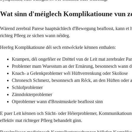
Wat sinn d'méiglech Komplikatioune vun z
Wärend zerebral Parese haaptsächlech d'Bewegung beaflosst, kann et h
richteg Pfleeg ze sichen wann néideg.
Heefeg Komplikatioune déi sech entwéckele kënnen enthalen:
Krampen, déi ongeféier ee Drëttel vun de Leit mat zerebraler Pa
Problemer mam Wuesstum an der Ernärung, besonnesch wann de
Knach- a Gelenkproblemer wéi Hüftverrenkung oder Skoliose
Chronesch Schmerz, besonnesch am Réck, an den Hüften oder 
Schlofproblemer
Zänndokterproblemer
Otproblemer wann d'Brustmuskele beaflosst sinn
E puer Leit kënnen och Siicht- oder Héierproblemer, Kommunikatiouns
effektiv mat richteger Pfleeg behandelt ginn.