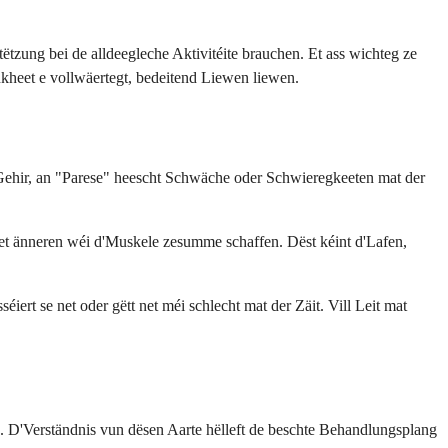
tzung bei de alldeegleche Aktivitéite brauchen. Et ass wichteg ze
ankheet e vollwäertegt, bedeitend Liewen liewen.
 Gehir, an "Parese" heescht Schwäche oder Schwieregkeeten mat der
t änneren wéi d'Muskele zesumme schaffen. Dëst kéint d'Lafen,
rt se net oder gëtt net méi schlecht mat der Zäit. Vill Leit mat
n. D'Verständnis vun dësen Aarte hëlleft de beschte Behandlungsplang