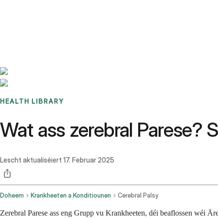
Benchmarks
Stories
FAQ
Sign up / Log in
HEALTH LIBRARY
Wat ass zerebral Parese?
Lescht aktualiséiert
17. Februar 2025
Doheem
Krankheeten a Konditiounen
Cerebral Palsy
Zerebral Parese ass eng Grupp vu Krankheeten, déi beaflossen wéi Äre