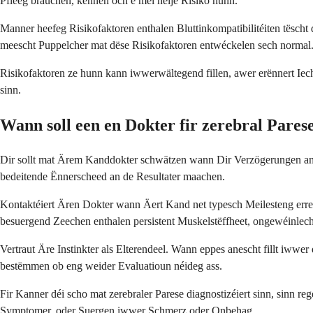
Pfleeg brauchen, kënnen och e méi héije Risiko hunn.
Manner heefeg Risikofaktoren enthalen Bluttinkompatibilitéiten tësc
meescht Puppelcher mat dëse Risikofaktoren entwéckelen sech normal
Risikofaktoren ze hunn kann iwwerwältegend fillen, awer erënnert Iech
sinn.
Wann soll een en Dokter fir zerebral Pares
Dir sollt mat Ärem Kanddokter schwätzen wann Dir Verzögerungen an 
bedeitende Ënnerscheed an de Resultater maachen.
Kontaktéiert Ären Dokter wann Äert Kand net typesch Meilesteng erreech
besuergend Zeechen enthalen persistent Muskelstëffheet, ongewéinle
Vertraut Äre Instinkter als Elterendeel. Wann eppes anescht fillt iw
bestëmmen ob eng weider Evaluatioun néideg ass.
Fir Kanner déi scho mat zerebraler Parese diagnostizéiert sinn, sinn
Symptomer, oder Suergen iwwer Schmerz oder Onbehag.