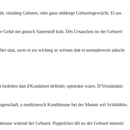
, virzäiteg Gebuert, oder ganz niddrege Gebuertsgewiicht. Et ass
 Gehir net genuch Sauerstoff kritt. Dës Ursaachen no der Gebuert
r sinn, awer et ass wichteg ze wëssen datt et normalerweis näischt
edeiten datt d'Krankheet definitiv optrieden wäert. D'Verständnis
ngerschaft, a medizinesch Konditioune bei der Mamm wéi Schilddrüs-
tioune wärend der Gebuert. Puppelcher déi no der Gebuert intensiv