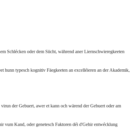
 dem Schlécken oder dem Siicht, während aner Liernschwieregkeeten
heet hunn typesch kognitiv Fäegkeeten an excelléieren an der Akademik,
is virun der Gebuert, awer et kann och wärend der Gebuert oder am
hir vum Kand, oder genetesch Faktoren déi d'Gehir entwécklung