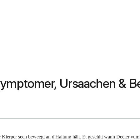
 Symptomer, Ursaachen & B
 Kierper sech beweegt an d'Haltung hält. Et geschitt wann Deeler vum 