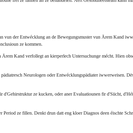
ioune fréi ze fannen an ze behandelen. Äert Gesondheetsteam kann m
oun vun der Entwécklung an de Bewegungsmuster vun Ärem Kand iwwer d
Conclusioun ze kommen.
Ärem Kand verfollegt an kierperlech Untersuchunge mécht. Hien obser
ädiatresch Neurologen oder Entwécklungspädiater iwwerweisen. Dës E
d'Gehirstruktur ze kucken, oder aner Evaluatiounen fir d'Siicht, d'Hé
Period ze fillen. Denkt drun datt eng kloer Diagnos deen éischte Schrët