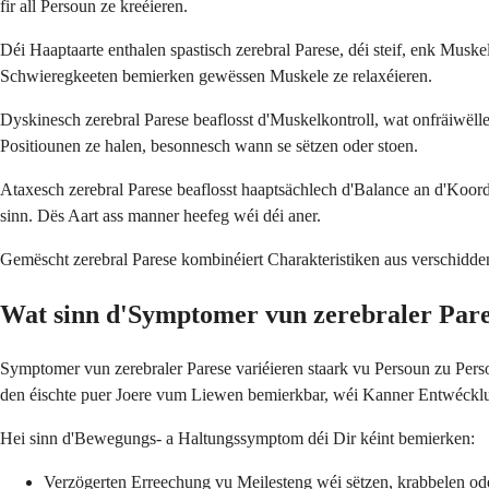
fir all Persoun ze kreéieren.
Déi Haaptaarte enthalen spastisch zerebral Parese, déi steif, enk Musk
Schwieregkeeten bemierken gewëssen Muskele ze relaxéieren.
Dyskinesch zerebral Parese beaflosst d'Muskelkontroll, wat onfräiwëll
Positiounen ze halen, besonnesch wann se sëtzen oder stoen.
Ataxesch zerebral Parese beaflosst haaptsächlech d'Balance an d'Ko
sinn. Dës Aart ass manner heefeg wéi déi aner.
Gemëscht zerebral Parese kombinéiert Charakteristiken aus verschidde
Wat sinn d'Symptomer vun zerebraler Par
Symptomer vun zerebraler Parese variéieren staark vu Persoun zu Pe
den éischte puer Joere vum Liewen bemierkbar, wéi Kanner Entwécklu
Hei sinn d'Bewegungs- a Haltungssymptom déi Dir kéint bemierken:
Verzögerten Erreechung vu Meilesteng wéi sëtzen, krabbelen ode