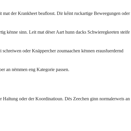
eit mat der Krankheet beaflosst. Dir kéint ruckartige Beweegungen oder
rtig kënne sinn. Leit mat dëser Aart hunn dacks Schwieregkeeten steife
 wéi schreiwen oder Knäppercher zoumaachen kënnen erausfuerdernd
loer an nëmmen eng Kategorie passen.
er Haltung oder der Koordinatioun. Dës Zeechen ginn normalerweis an