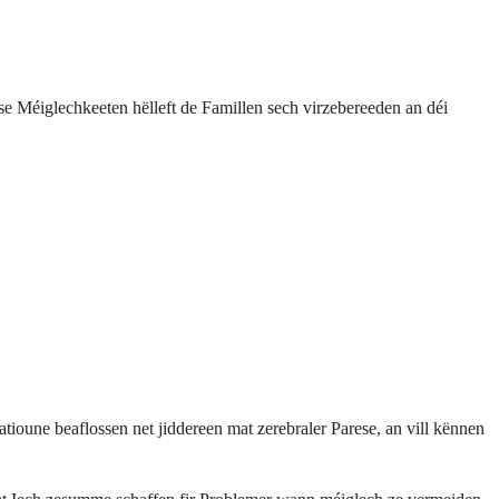
e Méiglechkeeten hëlleft de Famillen sech virzebereeden an déi
une beaflossen net jiddereen mat zerebraler Parese, an vill kënnen