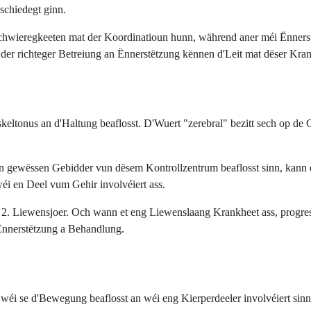
schiedegt ginn.
Schwieregkeeten mat der Koordinatioun hunn, während aner méi Ënnerstë
at der richteger Betreiung an Ënnerstëtzung kënnen d'Leit mat dëser Kr
eltonus an d'Haltung beaflosst. D'Wuert "zerebral" bezitt sech op de
 gewëssen Gebidder vun dësem Kontrollzentrum beaflosst sinn, kann e
éi en Deel vum Gehir involvéiert ass.
 Liewensjoer. Och wann et eng Liewenslaang Krankheet ass, progresséie
Ënnerstëtzung a Behandlung.
p wéi se d'Bewegung beaflosst an wéi eng Kierperdeeler involvéiert sin