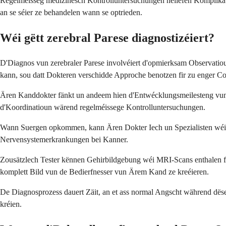
Regelméisseg medizinesch Kontrolluntersuchungen hëllefen Komplikat
an se séier ze behandelen wann se optrieden.
Wéi gëtt zerebral Parese diagnostizéiert?
D'Diagnos vun zerebraler Parese involvéiert d'opmierksam Observati
kann, sou datt Dokteren verschidde Approche benotzen fir zu enger 
Ären Kanddokter fänkt un andeem hien d'Entwécklungsmeilesteng vun 
d'Koordinatioun wärend regelméissege Kontrolluntersuchungen.
Wann Suergen opkommen, kann Ären Dokter Iech un Spezialisten wéi p
Nervensystemerkrankungen bei Kanner.
Zousätzlech Tester kënnen Gehirbildgebung wéi MRI-Scans enthalen fir 
komplett Bild vun de Bedierfnesser vun Ärem Kand ze kreéieren.
De Diagnosprozess dauert Zäit, an et ass normal Angscht während dëser 
kréien.