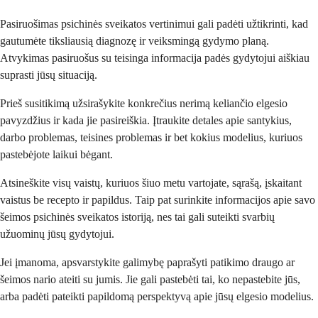
Pasiruošimas psichinės sveikatos vertinimui gali padėti užtikrinti, kad
gautumėte tiksliausią diagnozę ir veiksmingą gydymo planą.
Atvykimas pasiruošus su teisinga informacija padės gydytojui aiškiau
suprasti jūsų situaciją.
Prieš susitikimą užsirašykite konkrečius nerimą keliančio elgesio
pavyzdžius ir kada jie pasireiškia. Įtraukite detales apie santykius,
darbo problemas, teisines problemas ir bet kokius modelius, kuriuos
pastebėjote laikui bėgant.
Atsineškite visų vaistų, kuriuos šiuo metu vartojate, sąrašą, įskaitant
vaistus be recepto ir papildus. Taip pat surinkite informacijos apie savo
šeimos psichinės sveikatos istoriją, nes tai gali suteikti svarbių
užuominų jūsų gydytojui.
Jei įmanoma, apsvarstykite galimybę paprašyti patikimo draugo ar
šeimos nario ateiti su jumis. Jie gali pastebėti tai, ko nepastebite jūs,
arba padėti pateikti papildomą perspektyvą apie jūsų elgesio modelius.