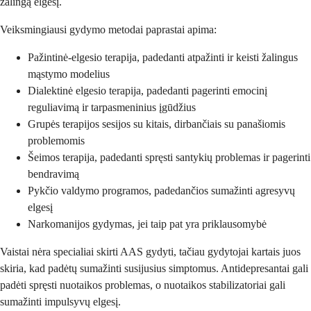
žalingą elgesį.
Veiksmingiausi gydymo metodai paprastai apima:
Pažintinė-elgesio terapija, padedanti atpažinti ir keisti žalingus
mąstymo modelius
Dialektinė elgesio terapija, padedanti pagerinti emocinį
reguliavimą ir tarpasmeninius įgūdžius
Grupės terapijos sesijos su kitais, dirbančiais su panašiomis
problemomis
Šeimos terapija, padedanti spręsti santykių problemas ir pagerinti
bendravimą
Pykčio valdymo programos, padedančios sumažinti agresyvų
elgesį
Narkomanijos gydymas, jei taip pat yra priklausomybė
Vaistai nėra specialiai skirti AAS gydyti, tačiau gydytojai kartais juos
skiria, kad padėtų sumažinti susijusius simptomus. Antidepresantai gali
padėti spręsti nuotaikos problemas, o nuotaikos stabilizatoriai gali
sumažinti impulsyvų elgesį.