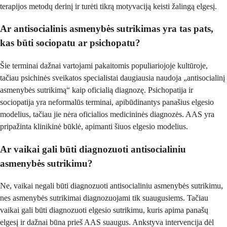
terapijos metodų derinį ir turėti tikrą motyvaciją keisti žalingą elgesį.
Ar antisocialinis asmenybės sutrikimas yra tas pats,
kas būti sociopatu ar psichopatu?
Šie terminai dažnai vartojami pakaitomis populiariojoje kultūroje,
tačiau psichinės sveikatos specialistai daugiausia naudoja „antisocialinį
asmenybės sutrikimą“ kaip oficialią diagnozę. Psichopatija ir
sociopatija yra neformalūs terminai, apibūdinantys panašius elgesio
modelius, tačiau jie nėra oficialios medicininės diagnozės. AAS yra
pripažinta klinikinė būklė, apimanti šiuos elgesio modelius.
Ar vaikai gali būti diagnozuoti antisocialiniu
asmenybės sutrikimu?
Ne, vaikai negali būti diagnozuoti antisocialiniu asmenybės sutrikimu,
nes asmenybės sutrikimai diagnozuojami tik suaugusiems. Tačiau
vaikai gali būti diagnozuoti elgesio sutrikimu, kuris apima panašų
elgesį ir dažnai būna prieš AAS suaugus. Ankstyva intervencija dėl