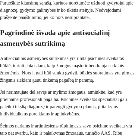
Paruoškite klausimų sąrašą, kuriuos norėtumėte užduoti gydytojui apie
diagnozę, gydymo galimybes ir ko tikėtis ateityje. Nedvejodami
prašykite paaiškinimo, jei ko nors nesuprantate.
Pagrindinė išvada apie antisocialinį
asmenybės sutrikimą
Antisocialinis asmenybės sutrikimas yra rimta psichinės sveikatos
būklė, turinti įtakos tam, kaip žmogus mąsto ir bendrauja su kitais
žmonėmis. Nors jį gali būti sunku gydyti, būklės supratimas yra pirmas
žingsnis siekiant gauti tinkamą pagalbą ir paramą.
Jei nerimaujate dėl savęs ar mylimo žmogaus, atminkite, kad yra
prieinama profesionali pagalba. Psichinės sveikatos specialistai gali
pateikti tikslią diagnozę ir parengti gydymo planus, pritaikytus
individualiems poreikiams ir aplinkybėms.
Šeimos nariams ir artimiesiems rūpinimasis savo psichine sveikata yra
taip pat svarbu, kaip ir palaikymas žmogaus, turinčio AAS. Ribų