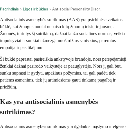
Pagrindinis
Ligos ir būklės
Antisocial Personality Disorder
Antisocialinis asmenybės sutrikimas (AAS) yra psichinės sveikatos
būklė, kai žmogus nuolat nepaiso kitų žmonių teisių ir jausmų.
Žmonės, turintys šį sutrikimą, dažnai laužo socialines normas, veikia
impulsyviai ir sunkiai užmezga nuoširdžius santykius, paremtus
empatija ir pasitikėjimu.
Ši būklė paprastai pasireiškia ankstyvoje brandoje, nors perspėjamieji
ženklai dažnai pasirodo vaikystėje ar paauglystėje. Nors jį gali būti
sunku suprasti ir gydyti, atpažinus požymius, tai gali padėti tiek
patiems asmenims, tiek jų artimiesiems gauti tinkamą pagalbą ir
priežiūrą.
Kas yra antisocialinis asmenybės
sutrikimas?
Antisocialinis asmenybės sutrikimas yra ilgalaikis mąstymo ir elgesio