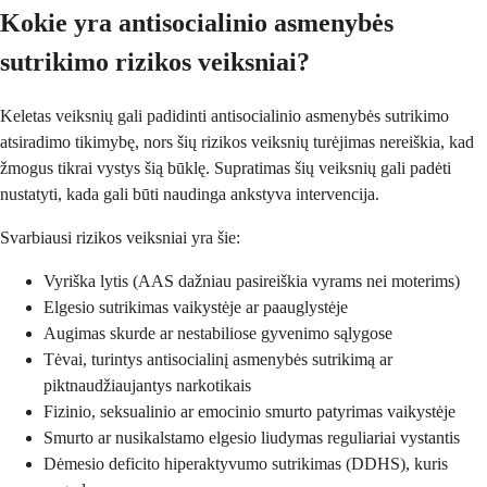
Kokie yra antisocialinio asmenybės
sutrikimo rizikos veiksniai?
Keletas veiksnių gali padidinti antisocialinio asmenybės sutrikimo
atsiradimo tikimybę, nors šių rizikos veiksnių turėjimas nereiškia, kad
žmogus tikrai vystys šią būklę. Supratimas šių veiksnių gali padėti
nustatyti, kada gali būti naudinga ankstyva intervencija.
Svarbiausi rizikos veiksniai yra šie:
Vyriška lytis (AAS dažniau pasireiškia vyrams nei moterims)
Elgesio sutrikimas vaikystėje ar paauglystėje
Augimas skurde ar nestabiliose gyvenimo sąlygose
Tėvai, turintys antisocialinį asmenybės sutrikimą ar
piktnaudžiaujantys narkotikais
Fizinio, seksualinio ar emocinio smurto patyrimas vaikystėje
Smurto ar nusikalstamo elgesio liudymas reguliariai vystantis
Dėmesio deficito hiperaktyvumo sutrikimas (DDHS), kuris