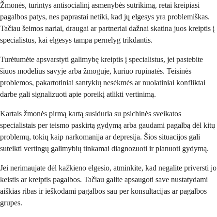
Žmonės, turintys antisocialinį asmenybės sutrikimą, retai kreipiasi
pagalbos patys, nes paprastai netiki, kad jų elgesys yra problemiškas.
Tačiau šeimos nariai, draugai ar partneriai dažnai skatina juos kreiptis į
specialistus, kai elgesys tampa pernelyg trikdantis.
Turėtumėte apsvarstyti galimybę kreiptis į specialistus, jei pastebite
šiuos modelius savyje arba žmoguje, kuriuo rūpinatės. Teisinės
problemos, pakartotiniai santykių nesėkmės ar nuolatiniai konfliktai
darbe gali signalizuoti apie poreikį atlikti vertinimą.
Kartais žmonės pirmą kartą susiduria su psichinės sveikatos
specialistais per teismo paskirtą gydymą arba gaudami pagalbą dėl kitų
problemų, tokių kaip narkomanija ar depresija. Šios situacijos gali
suteikti vertingų galimybių tinkamai diagnozuoti ir planuoti gydymą.
Jei nerimaujate dėl kažkieno elgesio, atminkite, kad negalite priversti jo
keistis ar kreiptis pagalbos. Tačiau galite apsaugoti save nustatydami
aiškias ribas ir ieškodami pagalbos sau per konsultacijas ar pagalbos
grupes.