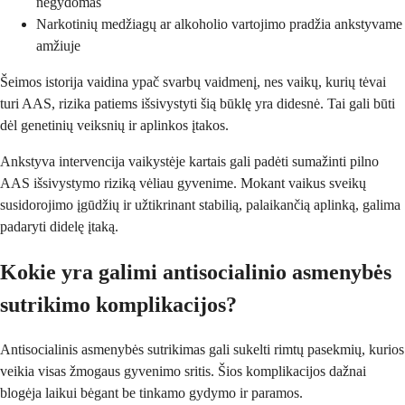
negydomas
Narkotinių medžiagų ar alkoholio vartojimo pradžia ankstyvame
amžiuje
Šeimos istorija vaidina ypač svarbų vaidmenį, nes vaikų, kurių tėvai
turi AAS, rizika patiems išsivystyti šią būklę yra didesnė. Tai gali būti
dėl genetinių veiksnių ir aplinkos įtakos.
Ankstyva intervencija vaikystėje kartais gali padėti sumažinti pilno
AAS išsivystymo riziką vėliau gyvenime. Mokant vaikus sveikų
susidorojimo įgūdžių ir užtikrinant stabilią, palaikančią aplinką, galima
padaryti didelę įtaką.
Kokie yra galimi antisocialinio asmenybės
sutrikimo komplikacijos?
Antisocialinis asmenybės sutrikimas gali sukelti rimtų pasekmių, kurios
veikia visas žmogaus gyvenimo sritis. Šios komplikacijos dažnai
blogėja laikui bėgant be tinkamo gydymo ir paramos.