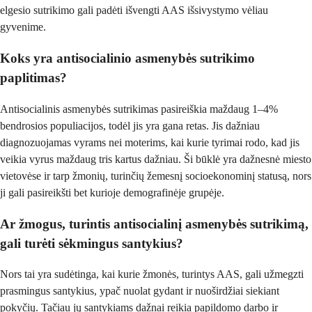
elgesio sutrikimo gali padėti išvengti AAS išsivystymo vėliau
gyvenime.
Koks yra antisocialinio asmenybės sutrikimo
paplitimas?
Antisocialinis asmenybės sutrikimas pasireiškia maždaug 1–4%
bendrosios populiacijos, todėl jis yra gana retas. Jis dažniau
diagnozuojamas vyrams nei moterims, kai kurie tyrimai rodo, kad jis
veikia vyrus maždaug tris kartus dažniau. Ši būklė yra dažnesnė miesto
vietovėse ir tarp žmonių, turinčių žemesnį socioekonominį statusą, nors
ji gali pasireikšti bet kurioje demografinėje grupėje.
Ar žmogus, turintis antisocialinį asmenybės sutrikimą,
gali turėti sėkmingus santykius?
Nors tai yra sudėtinga, kai kurie žmonės, turintys AAS, gali užmegzti
prasmingus santykius, ypač nuolat gydant ir nuoširdžiai siekiant
pokyčių. Tačiau jų santykiams dažnai reikia papildomo darbo ir