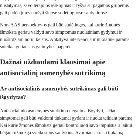
nustatymas, savo terapijos ieškojimas ir ryšys su pagalbos grupėmis
gali padėti jums naršyti šiuose sudėtinguose santykiuose.
Nors AAS perspektyvos gali būti sudėtingos, kai kurie žmonės
išmoksta geriau valdyti savo simptomus nuolatiniam gydymui ir
nuoširdžiam norui keistis. Ankstyva intervencija ir nuolatinė parama
suteikia geriausias galimybes pagerėti.
Dažnai užduodami klausimai apie
antisocialinį asmenybės sutrikimą
Ar antisocialinis asmenybės sutrikimas gali būti
išgydytas?
Antisocialinio asmenybės sutrikimo negalima išgydyti, tačiau
simptomai gali būti valdomi tinkamai gydant ir nuolat teikiant paramą.
Kai kurie žmonės išmoksta geriau kontroliuoti savo impulsus ir laikui
bėgant užmezga sveikesnius santykius. Svarbiausia rasti tinkamą