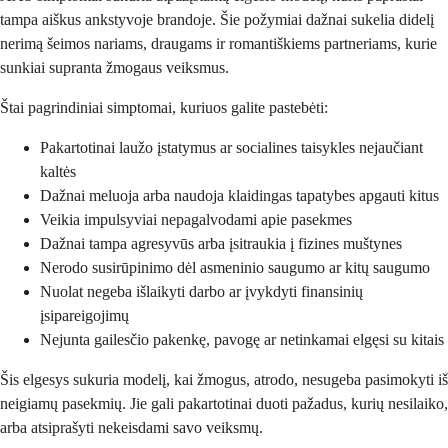
tampa aiškus ankstyvoje brandoje. Šie požymiai dažnai sukelia didelį
nerimą šeimos nariams, draugams ir romantiškiems partneriams, kurie
sunkiai supranta žmogaus veiksmus.
Štai pagrindiniai simptomai, kuriuos galite pastebėti:
Pakartotinai laužo įstatymus ar socialines taisykles nejaučiant
kaltės
Dažnai meluoja arba naudoja klaidingas tapatybes apgauti kitus
Veikia impulsyviai nepagalvodami apie pasekmes
Dažnai tampa agresyvūs arba įsitraukia į fizines muštynes
Nerodo susirūpinimo dėl asmeninio saugumo ar kitų saugumo
Nuolat negeba išlaikyti darbo ar įvykdyti finansinių
įsipareigojimų
Nejunta gailesčio pakenkę, pavogę ar netinkamai elgęsi su kitais
Šis elgesys sukuria modelį, kai žmogus, atrodo, nesugeba pasimokyti iš
neigiamų pasekmių. Jie gali pakartotinai duoti pažadus, kurių nesilaiko,
arba atsiprašyti nekeisdami savo veiksmų.