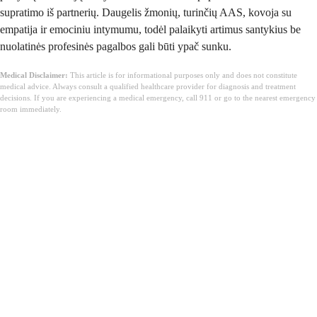
supratimo iš partnerių. Daugelis žmonių, turinčių AAS, kovoja su
empatija ir emociniu intymumu, todėl palaikyti artimus santykius be
nuolatinės profesinės pagalbos gali būti ypač sunku.
Medical Disclaimer:
This article is for informational purposes only and does not constitute
medical advice. Always consult a qualified healthcare provider for diagnosis and treatment
decisions. If you are experiencing a medical emergency, call 911 or go to the nearest emergency
room immediately.