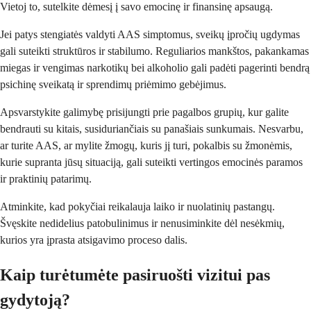
Vietoj to, sutelkite dėmesį į savo emocinę ir finansinę apsaugą.
Jei patys stengiatės valdyti AAS simptomus, sveikų įpročių ugdymas
gali suteikti struktūros ir stabilumo. Reguliarios mankštos, pakankamas
miegas ir vengimas narkotikų bei alkoholio gali padėti pagerinti bendrą
psichinę sveikatą ir sprendimų priėmimo gebėjimus.
Apsvarstykite galimybę prisijungti prie pagalbos grupių, kur galite
bendrauti su kitais, susiduriančiais su panašiais sunkumais. Nesvarbu,
ar turite AAS, ar mylite žmogų, kuris jį turi, pokalbis su žmonėmis,
kurie supranta jūsų situaciją, gali suteikti vertingos emocinės paramos
ir praktinių patarimų.
Atminkite, kad pokyčiai reikalauja laiko ir nuolatinių pastangų.
Švęskite nedidelius patobulinimus ir nenusiminkite dėl nesėkmių,
kurios yra įprasta atsigavimo proceso dalis.
Kaip turėtumėte pasiruošti vizitui pas
gydytoją?