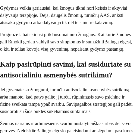
Gydymas veikia geriausiai, kai žmogus tikrai nori keistis ir aktyviai
dalyvauja terapijoje. Deja, daugelis žmonių, turinčių AAS, anksti
atsisako gydymo arba dalyvauja tik dėl teisinių reikalavimų.
Prognozė labai skiriasi priklausomai nuo žmogaus. Kai kurie žmonės
gali išmokti geriau valdyti savo simptomus ir sumažinti žalingą elgesį,
o kiti ir toliau kovoja visą gyvenimą, nepaisant gydymo pastangų.
Kaip pasirūpinti savimi, kai susiduriate su
antisocialiniu asmenybės sutrikimu?
Jei gyvenate su žmogumi, turinčiu antisocialinį asmenybės sutrikimą,
arba manote, kad patys galite jį turėti, rūpinimasis savo psichine ir
fizine sveikata tampa ypač svarbu. Savipagalbos strategijos gali padėti
susidoroti su šios būklės sukeliamais sunkumais.
Šeimos nariams ir artimiesiems svarbu nustatyti aiškias ribas dėl savo
gerovės. Neleiskite žalingo elgesio pateisindami ar slėpdami pasekmes.