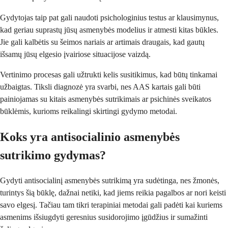
Gydytojas taip pat gali naudoti psichologinius testus ar klausimynus,
kad geriau suprastų jūsų asmenybės modelius ir atmesti kitas būkles.
Jie gali kalbėtis su šeimos nariais ar artimais draugais, kad gautų
išsamų jūsų elgesio įvairiose situacijose vaizdą.
Vertinimo procesas gali užtrukti kelis susitikimus, kad būtų tinkamai
užbaigtas. Tiksli diagnozė yra svarbi, nes AAS kartais gali būti
painiojamas su kitais asmenybės sutrikimais ar psichinės sveikatos
būklėmis, kurioms reikalingi skirtingi gydymo metodai.
Koks yra antisocialinio asmenybės
sutrikimo gydymas?
Gydyti antisocialinį asmenybės sutrikimą yra sudėtinga, nes žmonės,
turintys šią būklę, dažnai netiki, kad jiems reikia pagalbos ar nori keisti
savo elgesį. Tačiau tam tikri terapiniai metodai gali padėti kai kuriems
asmenims išsiugdyti geresnius susidorojimo įgūdžius ir sumažinti