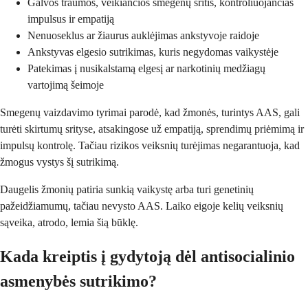
Galvos traumos, veikiančios smegenų sritis, kontroliuojančias
impulsus ir empatiją
Nenuoseklus ar žiaurus auklėjimas ankstyvoje raidoje
Ankstyvas elgesio sutrikimas, kuris negydomas vaikystėje
Patekimas į nusikalstamą elgesį ar narkotinių medžiagų
vartojimą šeimoje
Smegenų vaizdavimo tyrimai parodė, kad žmonės, turintys AAS, gali
turėti skirtumų srityse, atsakingose už empatiją, sprendimų priėmimą ir
impulsų kontrolę. Tačiau rizikos veiksnių turėjimas negarantuoja, kad
žmogus vystys šį sutrikimą.
Daugelis žmonių patiria sunkią vaikystę arba turi genetinių
pažeidžiamumų, tačiau nevysto AAS. Laiko eigoje kelių veiksnių
sąveika, atrodo, lemia šią būklę.
Kada kreiptis į gydytoją dėl antisocialinio
asmenybės sutrikimo?