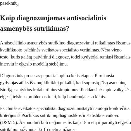
pasekmių.
Kaip diagnozuojamas antisocialinis
asmenybės sutrikimas?
Antisocialinio asmenybės sutrikimo diagnozavimui reikalingas išsamus
kvalifikuoto psichinės sveikatos specialisto vertinimas. Nėra vieno
testo, kuris galėtų patvirtinti diagnozę, todėl gydytojai remiasi išsamiais
interviu ir elgesio modelių stebėjimu.
Diagnostinis procesas paprastai apima kelis etapus. Pirmiausia
gydytojas atliks išsamų klinikinį pokalbį, kad suprastų jūsų asmeninę
istoriją, santykius ir dabartinius simptomus. Jie klausinės apie vaikystės
elgesį, teisines problemas ir tai, kaip bendraujate su kitais.
Psichinės sveikatos specialistai diagnozei nustatyti naudoja konkrečius
kriterijus iš Psichikos sutrikimų diagnostikos ir statistikos vadovo
(DSM-5). Asmuo turi būti ne jaunesnis kaip 18 metų ir parodyti elgesio
sutrikimo požymius iki 15 metų amžiaus.