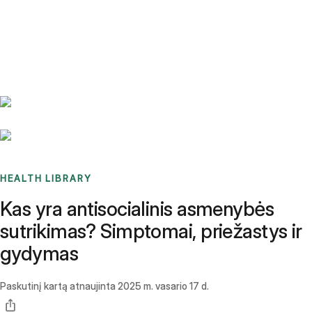
Benchmarks
Stories
FAQ
Sign up / Log in
HEALTH LIBRARY
Kas yra antisocialinis asmenybės
sutrikimas? Simptomai, priežastys ir
gydymas
Paskutinį kartą atnaujinta
2025 m. vasario 17 d.