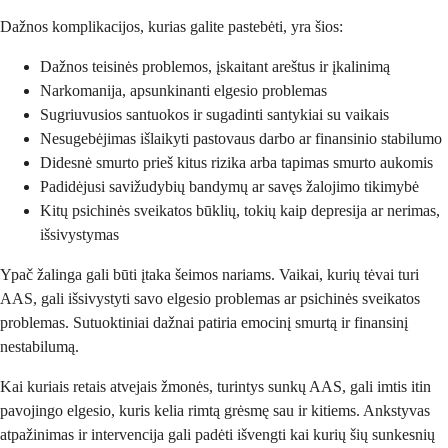
Dažnos komplikacijos, kurias galite pastebėti, yra šios:
Dažnos teisinės problemos, įskaitant areštus ir įkalinimą
Narkomanija, apsunkinanti elgesio problemas
Sugriuvusios santuokos ir sugadinti santykiai su vaikais
Nesugebėjimas išlaikyti pastovaus darbo ar finansinio stabilumo
Didesnė smurto prieš kitus rizika arba tapimas smurto aukomis
Padidėjusi savižudybių bandymų ar savęs žalojimo tikimybė
Kitų psichinės sveikatos būklių, tokių kaip depresija ar nerimas,
išsivystymas
Ypač žalinga gali būti įtaka šeimos nariams. Vaikai, kurių tėvai turi
AAS, gali išsivystyti savo elgesio problemas ar psichinės sveikatos
problemas. Sutuoktiniai dažnai patiria emocinį smurtą ir finansinį
nestabilumą.
Kai kuriais retais atvejais žmonės, turintys sunkų AAS, gali imtis itin
pavojingo elgesio, kuris kelia rimtą grėsmę sau ir kitiems. Ankstyvas
atpažinimas ir intervencija gali padėti išvengti kai kurių šių sunkesnių