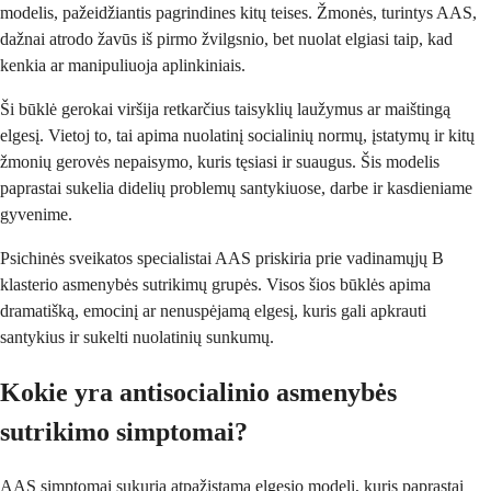
modelis, pažeidžiantis pagrindines kitų teises. Žmonės, turintys AAS,
dažnai atrodo žavūs iš pirmo žvilgsnio, bet nuolat elgiasi taip, kad
kenkia ar manipuliuoja aplinkiniais.
Ši būklė gerokai viršija retkarčius taisyklių laužymus ar maištingą
elgesį. Vietoj to, tai apima nuolatinį socialinių normų, įstatymų ir kitų
žmonių gerovės nepaisymo, kuris tęsiasi ir suaugus. Šis modelis
paprastai sukelia didelių problemų santykiuose, darbe ir kasdieniame
gyvenime.
Psichinės sveikatos specialistai AAS priskiria prie vadinamųjų B
klasterio asmenybės sutrikimų grupės. Visos šios būklės apima
dramatišką, emocinį ar nenuspėjamą elgesį, kuris gali apkrauti
santykius ir sukelti nuolatinių sunkumų.
Kokie yra antisocialinio asmenybės
sutrikimo simptomai?
AAS simptomai sukuria atpažįstamą elgesio modelį, kuris paprastai