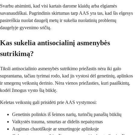
Svarbu atsiminti, kad visi kartais darome klaidų arba elgiamės
savanaudiškai. Pagrindinis skirtumas tarp AAS yra tas, kad šis elgesys
pasireiškia nuolat daugelį metų ir sukelia nuolatinių problemų
daugelyje gyvenimo sričių.
Kas sukelia antisocialinį asmenybės
sutrikimą?
Tiksli antisocialinio asmenybės sutrikimo priežastis nėra iki galo
suprantama, tačiau tyrimai rodo, kad jis vystosi dėl genetinių, aplinkos
ir smegenų veiksnių derinio. Nėra vienos priežasties, kuri paaiškintų,
kodėl žmogus vysto šią būklę.
Keletas veiksnių gali prisidėti prie AAS vystymosi:
Genetinis polinkis iš šeimos narių, turinčių panašių būklių
Vaikystės trauma, smurtas ar didelis nepaisymas
Augimas chaotiškoje ar smurtingoje aplinkoje