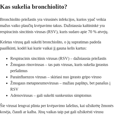
Kas sukelia bronchiolito?
Bronchiolito priežastis yra virusinės infekcijos, kurios ypač veikia
mažus vaiko plaučių kvėpavimo takus. Dažniausia kaltininkė yra
respiracinis sincitinis virusas (RSV), kuris sudaro apie 70 % atvejų.
Keletas virusų gali sukelti bronchiolito, o jų supratimas padeda
paaiškinti, kodėl kai kurie vaikai jį gauna kelis kartus:
Respiracinis sincitinis virusas (RSV) – dažniausia priežastis
Žmogaus rinovirusas – tas pats virusas, kuris sukelia įprastus
peršalimus
Parainfluenzos virusas – skiriasi nuo įprasto gripo viruso
Žmogaus metapneumovirusas – mažiau paplitęs, bet panašus į
RSV
Adenovirusas – gali sukelti sunkesnius simptomus
Šie virusai lengvai plinta per kvėpavimo lašelius, kai užsikrėtę žmonės
kosėja, čiaudi ar kalba. Jūsų vaikas taip pat gali užsikrėsti virusu