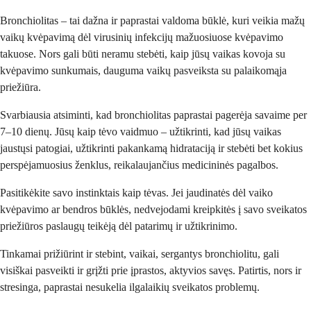
Bronchiolitas – tai dažna ir paprastai valdoma būklė, kuri veikia mažų
vaikų kvėpavimą dėl virusinių infekcijų mažuosiuose kvėpavimo
takuose. Nors gali būti neramu stebėti, kaip jūsų vaikas kovoja su
kvėpavimo sunkumais, dauguma vaikų pasveiksta su palaikomąja
priežiūra.
Svarbiausia atsiminti, kad bronchiolitas paprastai pagerėja savaime per
7–10 dienų. Jūsų kaip tėvo vaidmuo – užtikrinti, kad jūsų vaikas
jaustųsi patogiai, užtikrinti pakankamą hidrataciją ir stebėti bet kokius
perspėjamuosius ženklus, reikalaujančius medicininės pagalbos.
Pasitikėkite savo instinktais kaip tėvas. Jei jaudinatės dėl vaiko
kvėpavimo ar bendros būklės, nedvejodami kreipkitės į savo sveikatos
priežiūros paslaugų teikėją dėl patarimų ir užtikrinimo.
Tinkamai prižiūrint ir stebint, vaikai, sergantys bronchiolitu, gali
visiškai pasveikti ir grįžti prie įprastos, aktyvios savęs. Patirtis, nors ir
stresinga, paprastai nesukelia ilgalaikių sveikatos problemų.