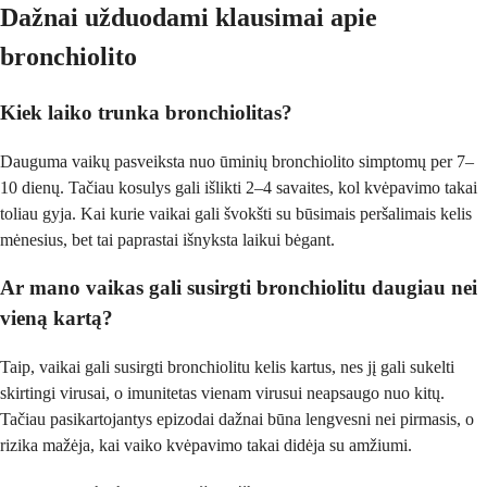
Dažnai užduodami klausimai apie
bronchiolito
Kiek laiko trunka bronchiolitas?
Dauguma vaikų pasveiksta nuo ūminių bronchiolito simptomų per 7–
10 dienų. Tačiau kosulys gali išlikti 2–4 savaites, kol kvėpavimo takai
toliau gyja. Kai kurie vaikai gali švokšti su būsimais peršalimais kelis
mėnesius, bet tai paprastai išnyksta laikui bėgant.
Ar mano vaikas gali susirgti bronchiolitu daugiau nei
vieną kartą?
Taip, vaikai gali susirgti bronchiolitu kelis kartus, nes jį gali sukelti
skirtingi virusai, o imunitetas vienam virusui neapsaugo nuo kitų.
Tačiau pasikartojantys epizodai dažnai būna lengvesni nei pirmasis, o
rizika mažėja, kai vaiko kvėpavimo takai didėja su amžiumi.