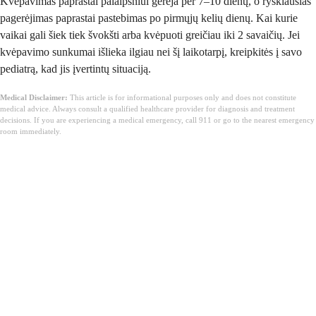
Kvėpavimas paprastai palaipsniui gerėja per 7–10 dienų, o ryškiausias
pagerėjimas paprastai pastebimas po pirmųjų kelių dienų. Kai kurie
vaikai gali šiek tiek švokšti arba kvėpuoti greičiau iki 2 savaičių. Jei
kvėpavimo sunkumai išlieka ilgiau nei šį laikotarpį, kreipkitės į savo
pediatrą, kad jis įvertintų situaciją.
Medical Disclaimer:
This article is for informational purposes only and does not constitute
medical advice. Always consult a qualified healthcare provider for diagnosis and treatment
decisions. If you are experiencing a medical emergency, call 911 or go to the nearest emergency
room immediately.