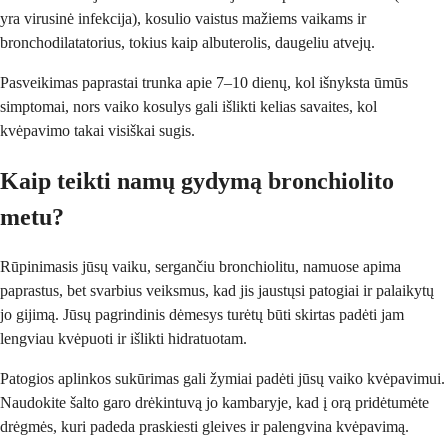
yra virusinė infekcija), kosulio vaistus mažiems vaikams ir
bronchodilatatorius, tokius kaip albuterolis, daugeliu atvejų.
Pasveikimas paprastai trunka apie 7–10 dienų, kol išnyksta ūmūs
simptomai, nors vaiko kosulys gali išlikti kelias savaites, kol
kvėpavimo takai visiškai sugis.
Kaip teikti namų gydymą bronchiolito
metu?
Rūpinimasis jūsų vaiku, sergančiu bronchiolitu, namuose apima
paprastus, bet svarbius veiksmus, kad jis jaustųsi patogiai ir palaikytų
jo gijimą. Jūsų pagrindinis dėmesys turėtų būti skirtas padėti jam
lengviau kvėpuoti ir išlikti hidratuotam.
Patogios aplinkos sukūrimas gali žymiai padėti jūsų vaiko kvėpavimui.
Naudokite šalto garo drėkintuvą jo kambaryje, kad į orą pridėtumėte
drėgmės, kuri padeda praskiesti gleives ir palengvina kvėpavimą.