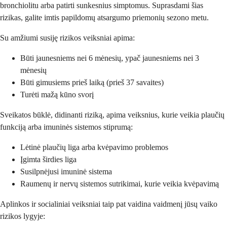
bronchiolitu arba patirti sunkesnius simptomus. Suprasdami šias
rizikas, galite imtis papildomų atsargumo priemonių sezono metu.
Su amžiumi susiję rizikos veiksniai apima:
Būti jaunesniems nei 6 mėnesių, ypač jaunesniems nei 3
mėnesių
Būti gimusiems prieš laiką (prieš 37 savaites)
Turėti mažą kūno svorį
Sveikatos būklė, didinanti riziką, apima veiksnius, kurie veikia plaučių
funkciją arba imuninės sistemos stiprumą:
Lėtinė plaučių liga arba kvėpavimo problemos
Įgimta širdies liga
Susilpnėjusi imuninė sistema
Raumenų ir nervų sistemos sutrikimai, kurie veikia kvėpavimą
Aplinkos ir socialiniai veiksniai taip pat vaidina vaidmenį jūsų vaiko
rizikos lygyje: