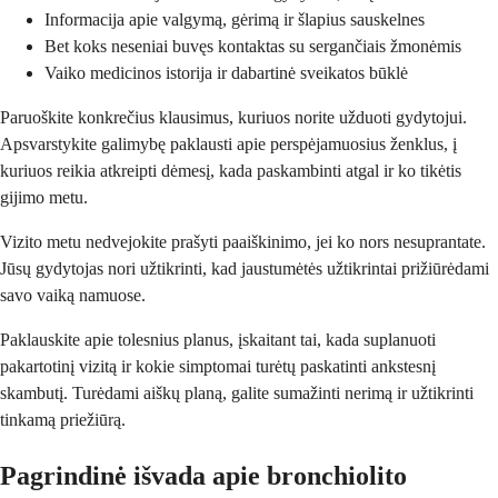
Informacija apie valgymą, gėrimą ir šlapius sauskelnes
Bet koks neseniai buvęs kontaktas su sergančiais žmonėmis
Vaiko medicinos istorija ir dabartinė sveikatos būklė
Paruoškite konkrečius klausimus, kuriuos norite užduoti gydytojui.
Apsvarstykite galimybę paklausti apie perspėjamuosius ženklus, į
kuriuos reikia atkreipti dėmesį, kada paskambinti atgal ir ko tikėtis
gijimo metu.
Vizito metu nedvejokite prašyti paaiškinimo, jei ko nors nesuprantate.
Jūsų gydytojas nori užtikrinti, kad jaustumėtės užtikrintai prižiūrėdami
savo vaiką namuose.
Paklauskite apie tolesnius planus, įskaitant tai, kada suplanuoti
pakartotinį vizitą ir kokie simptomai turėtų paskatinti ankstesnį
skambutį. Turėdami aiškų planą, galite sumažinti nerimą ir užtikrinti
tinkamą priežiūrą.
Pagrindinė išvada apie bronchiolito