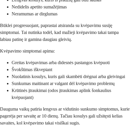
Nedidelis apetito sumažėjimas
Neramumas ar dirglumas
Būklei progresuojant, paprastai atsiranda su kvėpavimu susiję
simptomai. Tai nutinka todėl, kad mažieji kvėpavimo takai tampa
labiau patinę ir gamina daugiau gleivių.
Kvėpavimo simptomai apima:
Greitas kvėpavimas arba didesnės pastangos kvėpuoti
Švokštimas iškvepiant
Nuolatinis kosulys, kuris gali skambėti drėgnai arba gleivingai
Sunkumas maitinant ar valgant dėl kvėpavimo problemų
Krūtinės įtraukimai (odos įtraukimas aplink šonkaulius
kvėpuojant)
Dauguma vaikų patiria lengvus ar vidutinio sunkumo simptomus, kurie
pagerėja per savaitę ar 10 dienų. Tačiau kosulys gali užsitęsti kelias
savaites, kol kvėpavimo takai visiškai sugis.