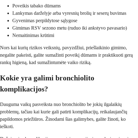
Poveikis tabako dūmams
Lankymas darželyje arba vyresnių brolių ir seserų buvimas
Gyvenimas perpildytose sąlygose
Gimimas RSV sezono metu (ruduo iki ankstyvo pavasario)
Nemaitinimas krūtimi
Nors kai kurių rizikos veiksnių, pavyzdžiui, priešlaikinio gimimo,
negalite pakeisti, galite sumažinti poveikį dūmams ir praktikuoti gerą
rankų higieną, kad sumažintumėte vaiko riziką.
Kokie yra galimi bronchiolito
komplikacijos?
Dauguma vaikų pasveiksta nuo bronchiolito be jokių ilgalaikių
problemų, tačiau kai kurie gali patirti komplikacijų, reikalaujančių
papildomos priežiūros. Žinodami šias galimybes, galite žinoti, ko
ieškoti.