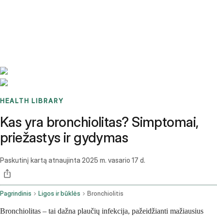
Benchmarks
Stories
FAQ
Sign up / Log in
HEALTH LIBRARY
Kas yra bronchiolitas? Simptomai,
priežastys ir gydymas
Paskutinį kartą atnaujinta
2025 m. vasario 17 d.
Pagrindinis
Ligos ir būklės
Bronchiolitis
Bronchiolitas – tai dažna plaučių infekcija, pažeidžianti mažiausius