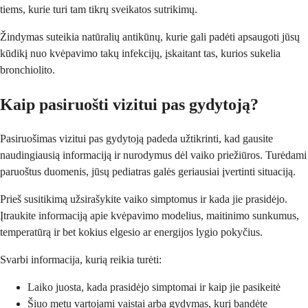
tiems, kurie turi tam tikrų sveikatos sutrikimų.
Žindymas suteikia natūralių antikūnų, kurie gali padėti apsaugoti jūsų
kūdikį nuo kvėpavimo takų infekcijų, įskaitant tas, kurios sukelia
bronchiolito.
Kaip pasiruošti vizitui pas gydytoją?
Pasiruošimas vizitui pas gydytoją padeda užtikrinti, kad gausite
naudingiausią informaciją ir nurodymus dėl vaiko priežiūros. Turėdami
paruoštus duomenis, jūsų pediatras galės geriausiai įvertinti situaciją.
Prieš susitikimą užsirašykite vaiko simptomus ir kada jie prasidėjo.
Įtraukite informaciją apie kvėpavimo modelius, maitinimo sunkumus,
temperatūrą ir bet kokius elgesio ar energijos lygio pokyčius.
Svarbi informacija, kurią reikia turėti:
Laiko juosta, kada prasidėjo simptomai ir kaip jie pasikeitė
Šiuo metu vartojami vaistai arba gydymas, kurį bandėte