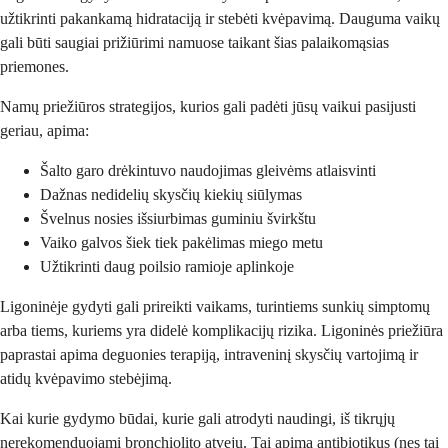
užtikrinti pakankamą hidrataciją ir stebėti kvėpavimą. Dauguma vaikų
gali būti saugiai prižiūrimi namuose taikant šias palaikomąsias
priemones.
Namų priežiūros strategijos, kurios gali padėti jūsų vaikui pasijusti
geriau, apima:
Šalto garo drėkintuvo naudojimas gleivėms atlaisvinti
Dažnas nedidelių skysčių kiekių siūlymas
Švelnus nosies išsiurbimas guminiu švirkštu
Vaiko galvos šiek tiek pakėlimas miego metu
Užtikrinti daug poilsio ramioje aplinkoje
Ligoninėje gydyti gali prireikti vaikams, turintiems sunkių simptomų
arba tiems, kuriems yra didelė komplikacijų rizika. Ligoninės priežiūra
paprastai apima deguonies terapiją, intraveninį skysčių vartojimą ir
atidų kvėpavimo stebėjimą.
Kai kurie gydymo būdai, kurie gali atrodyti naudingi, iš tikrųjų
nerekomenduojami bronchiolito atveju. Tai apima antibiotikus (nes tai