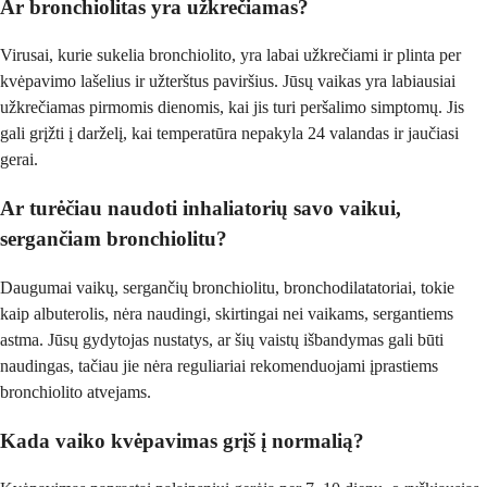
Ar bronchiolitas yra užkrečiamas?
Virusai, kurie sukelia bronchiolito, yra labai užkrečiami ir plinta per
kvėpavimo lašelius ir užterštus paviršius. Jūsų vaikas yra labiausiai
užkrečiamas pirmomis dienomis, kai jis turi peršalimo simptomų. Jis
gali grįžti į darželį, kai temperatūra nepakyla 24 valandas ir jaučiasi
gerai.
Ar turėčiau naudoti inhaliatorių savo vaikui,
sergančiam bronchiolitu?
Daugumai vaikų, sergančių bronchiolitu, bronchodilatatoriai, tokie
kaip albuterolis, nėra naudingi, skirtingai nei vaikams, sergantiems
astma. Jūsų gydytojas nustatys, ar šių vaistų išbandymas gali būti
naudingas, tačiau jie nėra reguliariai rekomenduojami įprastiems
bronchiolito atvejams.
Kada vaiko kvėpavimas grįš į normalią?