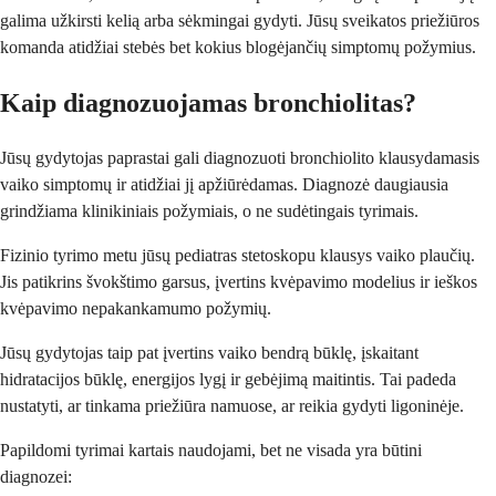
galima užkirsti kelią arba sėkmingai gydyti. Jūsų sveikatos priežiūros
komanda atidžiai stebės bet kokius blogėjančių simptomų požymius.
Kaip diagnozuojamas bronchiolitas?
Jūsų gydytojas paprastai gali diagnozuoti bronchiolito klausydamasis
vaiko simptomų ir atidžiai jį apžiūrėdamas. Diagnozė daugiausia
grindžiama klinikiniais požymiais, o ne sudėtingais tyrimais.
Fizinio tyrimo metu jūsų pediatras stetoskopu klausys vaiko plaučių.
Jis patikrins švokštimo garsus, įvertins kvėpavimo modelius ir ieškos
kvėpavimo nepakankamumo požymių.
Jūsų gydytojas taip pat įvertins vaiko bendrą būklę, įskaitant
hidratacijos būklę, energijos lygį ir gebėjimą maitintis. Tai padeda
nustatyti, ar tinkama priežiūra namuose, ar reikia gydyti ligoninėje.
Papildomi tyrimai kartais naudojami, bet ne visada yra būtini
diagnozei: