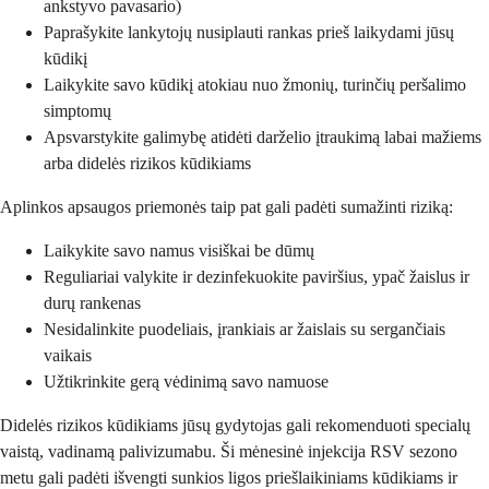
ankstyvo pavasario)
Paprašykite lankytojų nusiplauti rankas prieš laikydami jūsų
kūdikį
Laikykite savo kūdikį atokiau nuo žmonių, turinčių peršalimo
simptomų
Apsvarstykite galimybę atidėti darželio įtraukimą labai mažiems
arba didelės rizikos kūdikiams
Aplinkos apsaugos priemonės taip pat gali padėti sumažinti riziką:
Laikykite savo namus visiškai be dūmų
Reguliariai valykite ir dezinfekuokite paviršius, ypač žaislus ir
durų rankenas
Nesidalinkite puodeliais, įrankiais ar žaislais su sergančiais
vaikais
Užtikrinkite gerą vėdinimą savo namuose
Didelės rizikos kūdikiams jūsų gydytojas gali rekomenduoti specialų
vaistą, vadinamą palivizumabu. Ši mėnesinė injekcija RSV sezono
metu gali padėti išvengti sunkios ligos priešlaikiniams kūdikiams ir