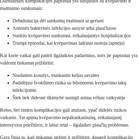
Dažniausios komplikacijos paprastai yra susijusios su kvėpavimo ir
maitinimo sunkumais:
Dehidratacija dėl sunkumų maitinant ar geriant
Antrinės bakterinės infekcijos ausyse arba plaučiuose
Sunkūs kvėpavimo sunkumai, reikalaujantys hospitalizacijos
Trumpi epizodai, kai kvėpavimas laikinai sustoja (apnėja)
Kai kurie vaikai gali patirti ilgalaikius padarinius, nors jie paprastai yra
valdomi tinkamai prižiūrint:
Nuolatinis kosulys, trunkantis kelias savaites
Padidėjusi švokštimo rizika su būsimomis kvėpavimo takų
infekcijomis
Šiek tiek didesnė tikimybė susirgti astma vėliau vaikystėje
Retos, bet rimtos komplikacijos gali atsirasti, ypač didelės rizikos
vaikams. Tai apima kvėpavimo nepakankamumą, reikalaujantį
intensyvios priežiūros, ir labai retai – ilgalaikes plaučių problemas.
Gera žinia ta, kad tinkamai stebint ir prižiūrint, daugelį komplikacijų