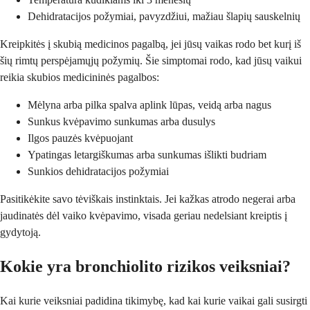
Dehidratacijos požymiai, pavyzdžiui, mažiau šlapių sauskelnių
Kreipkitės į skubią medicinos pagalbą, jei jūsų vaikas rodo bet kurį iš
šių rimtų perspėjamųjų požymių. Šie simptomai rodo, kad jūsų vaikui
reikia skubios medicininės pagalbos:
Mėlyna arba pilka spalva aplink lūpas, veidą arba nagus
Sunkus kvėpavimo sunkumas arba dusulys
Ilgos pauzės kvėpuojant
Ypatingas letargiškumas arba sunkumas išlikti budriam
Sunkios dehidratacijos požymiai
Pasitikėkite savo tėviškais instinktais. Jei kažkas atrodo negerai arba
jaudinatės dėl vaiko kvėpavimo, visada geriau nedelsiant kreiptis į
gydytoją.
Kokie yra bronchiolito rizikos veiksniai?
Kai kurie veiksniai padidina tikimybę, kad kai kurie vaikai gali susirgti