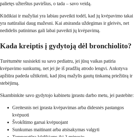
palietęs užterštus paviršius, o tada – savo veidą.
Kūdikiai ir mažyliai yra labiau paveikti todėl, kad jų kvėpavimo takai
yra natūraliai daug mažesni. Kai atsiranda uždegimas ir gleivės, net
nedidelis patinimas gali labai paveikti jų kvėpavimą.
Kada kreiptis į gydytoją dėl bronchiolito?
Turėtumėte susisiekti su savo pediatru, jei jūsų vaikas patiria
kvėpavimo sunkumų, net jei jie iš pradžių atrodo lengvi. Ankstyva
apžiūra padeda užtikrinti, kad jūsų mažylis gautų tinkamą priežiūrą ir
stebėjimą.
Skambinkite savo gydytojo kabinetu įprastu darbo metu, jei pastebite:
Greitesnis nei įprasta kvėpavimas arba didesnės pastangos
kvėpuoti
Švokštimo garsai kvėpuojant
Sunkumas maitinant arba atsisakymas valgyti
Temperatūra kūdikiams iki 3 mėnesių