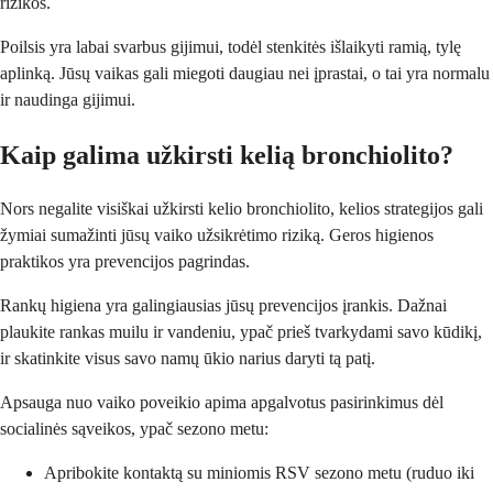
rizikos.
Poilsis yra labai svarbus gijimui, todėl stenkitės išlaikyti ramią, tylę
aplinką. Jūsų vaikas gali miegoti daugiau nei įprastai, o tai yra normalu
ir naudinga gijimui.
Kaip galima užkirsti kelią bronchiolito?
Nors negalite visiškai užkirsti kelio bronchiolito, kelios strategijos gali
žymiai sumažinti jūsų vaiko užsikrėtimo riziką. Geros higienos
praktikos yra prevencijos pagrindas.
Rankų higiena yra galingiausias jūsų prevencijos įrankis. Dažnai
plaukite rankas muilu ir vandeniu, ypač prieš tvarkydami savo kūdikį,
ir skatinkite visus savo namų ūkio narius daryti tą patį.
Apsauga nuo vaiko poveikio apima apgalvotus pasirinkimus dėl
socialinės sąveikos, ypač sezono metu:
Apribokite kontaktą su miniomis RSV sezono metu (ruduo iki