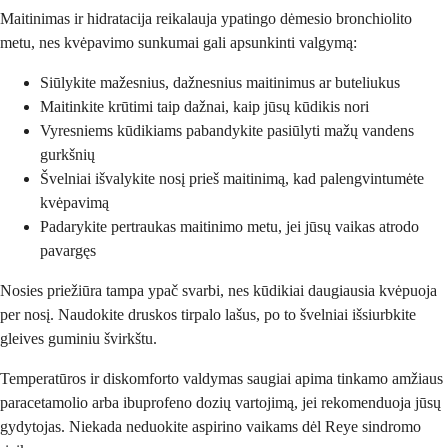
Maitinimas ir hidratacija reikalauja ypatingo dėmesio bronchiolito
metu, nes kvėpavimo sunkumai gali apsunkinti valgymą:
Siūlykite mažesnius, dažnesnius maitinimus ar buteliukus
Maitinkite krūtimi taip dažnai, kaip jūsų kūdikis nori
Vyresniems kūdikiams pabandykite pasiūlyti mažų vandens
gurkšnių
Švelniai išvalykite nosį prieš maitinimą, kad palengvintumėte
kvėpavimą
Padarykite pertraukas maitinimo metu, jei jūsų vaikas atrodo
pavargęs
Nosies priežiūra tampa ypač svarbi, nes kūdikiai daugiausia kvėpuoja
per nosį. Naudokite druskos tirpalo lašus, po to švelniai išsiurbkite
gleives guminiu švirkštu.
Temperatūros ir diskomforto valdymas saugiai apima tinkamo amžiaus
paracetamolio arba ibuprofeno dozių vartojimą, jei rekomenduoja jūsų
gydytojas. Niekada neduokite aspirino vaikams dėl Reye sindromo