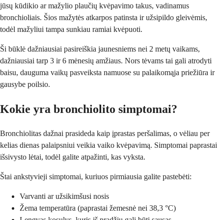
jūsų kūdikio ar mažylio plaučių kvėpavimo takus, vadinamus
bronchioliais. Šios mažytės atkarpos patinsta ir užsipildo gleivėmis,
todėl mažyliui tampa sunkiau ramiai kvėpuoti.
Ši būklė dažniausiai pasireiškia jaunesniems nei 2 metų vaikams,
dažniausiai tarp 3 ir 6 mėnesių amžiaus. Nors tėvams tai gali atrodyti
baisu, dauguma vaikų pasveiksta namuose su palaikomąja priežiūra ir
gausybe poilsio.
Kokie yra bronchiolito simptomai?
Bronchiolitas dažnai prasideda kaip įprastas peršalimas, o vėliau per
kelias dienas palaipsniui veikia vaiko kvėpavimą. Simptomai paprastai
išsivysto lėtai, todėl galite atpažinti, kas vyksta.
Štai ankstyvieji simptomai, kuriuos pirmiausia galite pastebėti:
Varvanti ar užsikimšusi nosis
Žema temperatūra (paprastai žemesnė nei 38,3 °C)
Lengvas kosulys, kuris iš pradžių gali būti sausas