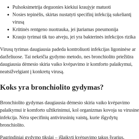
Pulsoksimetrija deguonies kiekiui kraujyje matuoti
Nosies tepinėlis, skirtas nustatyti specifinį infekciją sukeliantį
virusą
Krūtinės rentgeno nuotrauka, jei įtariamas pneumonija
Kraujo tyrimai tik tuo atveju, jei yra bakterinės infekcijos rizika
Virusų tyrimas daugiausia padeda kontroliuoti infekcijas ligoninėse ar
darželiuose. Tai nekeičia gydymo metodo, nes bronchiolito priežiūra
daugiausia dėmesio skiria vaiko kvėpavimo ir komforto palaikymui,
neatsižvelgiant į konkretų virusą.
Koks yra bronchiolito gydymas?
Bronchiolito gydymas daugiausia dėmesio skiria vaiko kvėpavimo
palaikymui ir komforto užtikrinimui, kol organizmas kovoja su virusine
infekcija. Nėra specifinių antivirusinių vaistų, kurie išgydytų
bronchiolito.
Pagrindiniai gydymo tikslai – išlaikyti kvėpavimo takus švarius,