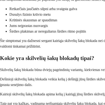
Retkarčiais jaučiatės silpni arba svaigsta galva
Dusulys fizinio krūvio metu
Krūtinės skausmas ar spaudimas
Jums neįprastas nuovargis
Širdies plakimas ar nereguliarus širdies ritmo pojūtis
Šie simptomai yra dažnesni sergant kairiąja skilvelių šakų blokada nei deš
valdomi tinkamai prižiūrint.
Kokie yra skilvelių šakų blokadų tipai?
Skilvelių šakų blokada būna dviejų pagrindinių variantų, kiekvienas veiki
Dešinioji skilvelių šakų blokada veikia kelią į dešinįjį jūsų širdies skil
įprasta senėjimo dalis.
Kairioji skilvelių šakų blokada apima kelią į kairiąjį jūsų širdies skilvelį
Taip pat yra kažkas, vadinama neišsamiąja skilvelių šakų blokada, kai el