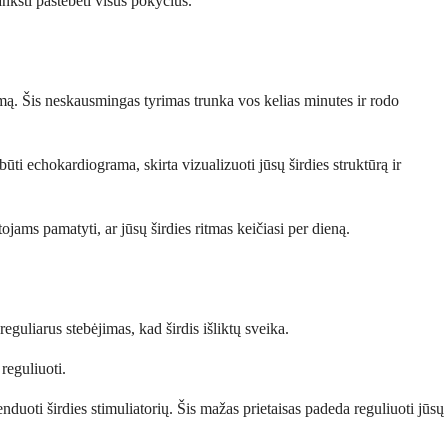
nksti pastebėti visus pokyčius.
umą. Šis neskausmingas tyrimas trunka vos kelias minutes ir rodo
būti echokardiograma, skirta vizualizuoti jūsų širdies struktūrą ir
ojams pamatyti, ar jūsų širdies ritmas keičiasi per dieną.
guliarus stebėjimas, kad širdis išliktų sveika.
reguliuoti.
duoti širdies stimuliatorių. Šis mažas prietaisas padeda reguliuoti jūsų