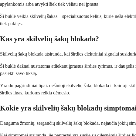
apylankomis arba atvykti šiek tiek vėliau nei įprasta.
Ši būklė veikia skilvelių šakas – specializuotus kelius, kurie neša elektri
tiek pakitęs.
Kas yra skilvelių šakų blokada?
Skilvelių šakų blokada atsiranda, kai širdies elektriniai signalai susiduria
Ši būklė dažnai nustatoma atliekant įprastus širdies tyrimus, ir daugel
pasiekti savo tikslą.
Yra du pagrindiniai tipai: dešinioji skilvelių šakų blokada ir kairioji s
širdies ligas, kurioms reikia dėmesio.
Kokie yra skilvelių šakų blokadų simptoma
Dauguma žmonių, sergančių skilvelių šakų blokada, nejaučia jokių simptom
Kai simptomai atsiranda, jie paprastai yra susiję su gilesnėmis širdies li