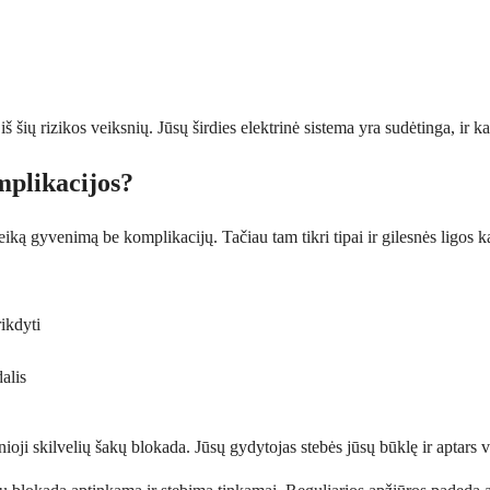
šių rizikos veiksnių. Jūsų širdies elektrinė sistema yra sudėtinga, ir kar
mplikacijos?
 gyvenimą be komplikacijų. Tačiau tam tikri tipai ir gilesnės ligos kart
rikdyti
alis
nioji skilvelių šakų blokada. Jūsų gydytojas stebės jūsų būklę ir aptars v