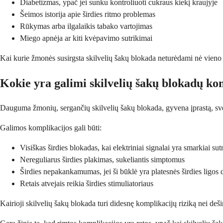
Diabetizmas, ypač jei sunku kontroliuoti cukraus kiekį kraujyje
Šeimos istorija apie širdies ritmo problemas
Rūkymas arba ilgalaikis tabako vartojimas
Miego apnėja ar kiti kvėpavimo sutrikimai
Kai kurie žmonės susirgsta skilvelių šakų blokada neturėdami nė vieno iš 
Kokie yra galimi skilvelių šakų blokadų ko
Dauguma žmonių, sergančių skilvelių šakų blokada, gyvena įprastą, sveiką
Galimos komplikacijos gali būti:
Visiškas širdies blokadas, kai elektriniai signalai yra smarkiai sut
Nereguliarus širdies plakimas, sukeliantis simptomus
Širdies nepakankamumas, jei ši būklė yra platesnės širdies ligos d
Retais atvejais reikia širdies stimuliatoriaus
Kairioji skilvelių šakų blokada turi didesnę komplikacijų riziką nei deši