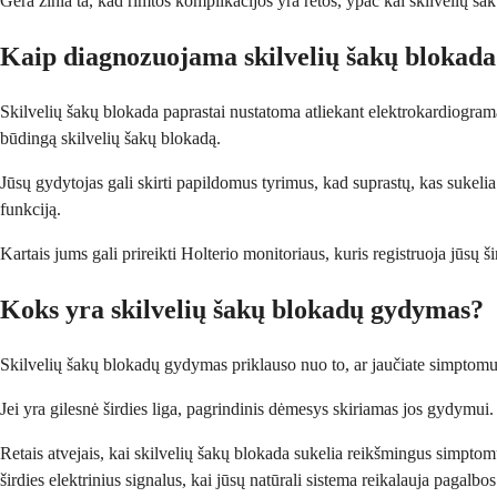
Gera žinia ta, kad rimtos komplikacijos yra retos, ypač kai skilvelių š
Kaip diagnozuojama skilvelių šakų blokad
Skilvelių šakų blokada paprastai nustatoma atliekant elektrokardiogramą
būdingą skilvelių šakų blokadą.
Jūsų gydytojas gali skirti papildomus tyrimus, kad suprastų, kas sukelia s
funkciją.
Kartais jums gali prireikti Holterio monitoriaus, kuris registruoja jūsų 
Koks yra skilvelių šakų blokadų gydymas?
Skilvelių šakų blokadų gydymas priklauso nuo to, ar jaučiate simptomus 
Jei yra gilesnė širdies liga, pagrindinis dėmesys skiriamas jos gydymui. T
Retais atvejais, kai skilvelių šakų blokada sukelia reikšmingus simptomu
širdies elektrinius signalus, kai jūsų natūrali sistema reikalauja pagalbos