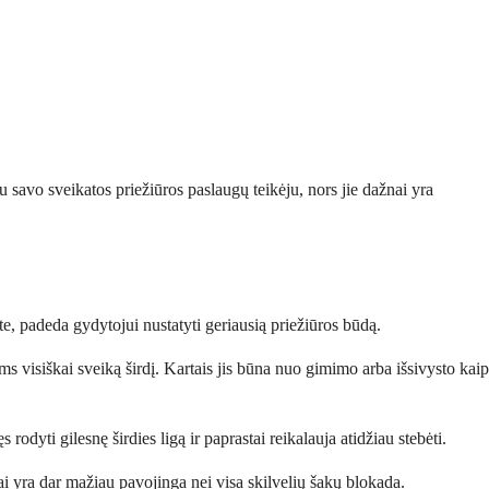
su savo sveikatos priežiūros paslaugų teikėju, nors jie dažnai yra
te, padeda gydytojui nustatyti geriausią priežiūros būdą.
iems visiškai sveiką širdį. Kartais jis būna nuo gimimo arba išsivysto kaip
 rodyti gilesnę širdies ligą ir paprastai reikalauja atidžiau stebėti.
tai yra dar mažiau pavojinga nei visa skilvelių šakų blokada.