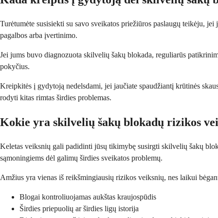
Turėtumėte susisiekti su savo sveikatos priežiūros paslaugų teikėju, je
pagalbos arba įvertinimo.
Jei jums buvo diagnozuota skilvelių šakų blokada, reguliarūs patikrinim
pokyčius.
Kreipkitės į gydytoją nedelsdami, jei jaučiate spaudžiantį krūtinės ska
rodyti kitas rimtas širdies problemas.
Kokie yra skilvelių šakų blokadų rizikos ve
Keletas veiksnių gali padidinti jūsų tikimybę susirgti skilvelių šakų blo
sąmoningiems dėl galimų širdies sveikatos problemų.
Amžius yra vienas iš reikšmingiausių rizikos veiksnių, nes laikui bėgant j
Blogai kontroliuojamas aukštas kraujospūdis
Širdies priepuolių ar širdies ligų istorija