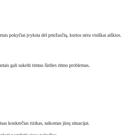
tais pokyčiai įvyksta dėl priežasčių, kurios nėra visiškai aiškios.
ais gali sukelti rimtas širdies ritmo problemas.
isas konkrečias rizikas, taikomas jūsų situacijai.