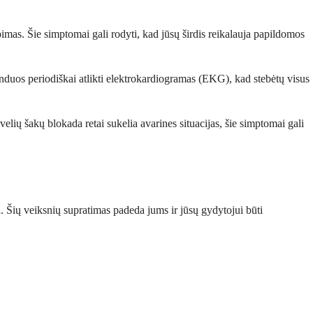
pimas. Šie simptomai gali rodyti, kad jūsų širdis reikalauja papildomos
enduos periodiškai atlikti elektrokardiogramas (EKG), kad stebėtų visus
lių šakų blokada retai sukelia avarines situacijas, šie simptomai gali
ga. Šių veiksnių supratimas padeda jums ir jūsų gydytojui būti