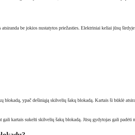
is atsiranda be jokios nustatytos priežasties. Elektriniai keliai jūsų širdy
šakų blokadą, ypač dešiniąją skilvelių šakų blokadą. Kartais ši būklė at
t gali kartais sukelti skilvelių šakų blokadą. Jūsų gydytojas gali padėti n
 blokadų?