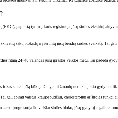
akų blokada aptinkama ir stebima tinkamai. Reguliarios apžiūros padeda a
a?
 (EKG), paprastą tyrimą, kuris registruoja jūsų širdies elektrinį aktyv
kilvelių šakų blokadą ir įvertintų jūsų bendrą širdies sveikatą. Tai gali 
širdies ritmą 24–48 valandas jūsų įprastos veiklos metu. Tai padeda gydyt
ir kas sukelia šią būklę. Daugeliui žmonių nereikia jokio gydymo, tik re
ai gali apimti vaistus kraujospūdžiui, cholesteroliui ar širdies funkcijai 
s arba progresuoja iki visiško širdies bloko, jūsų gydytojas gali rekomen
.