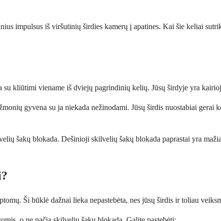
nius impulsus iš viršutinių širdies kamerų į apatines. Kai šie keliai sutri
 su kliūtimi viename iš dviejų pagrindinių kelių. Jūsų širdyje yra kairioji i
is žmonių gyvena su ja niekada nežinodami. Jūsų širdis nuostabiai gerai
kilvelių šakų blokada. Dešinioji skilvelių šakų blokada paprastai yra maži
i?
ų. Ši būklė dažnai lieka nepastebėta, nes jūsų širdis ir toliau veiksming
gomis, o ne pačia skilvelių šakų blokada. Galite pastebėti: