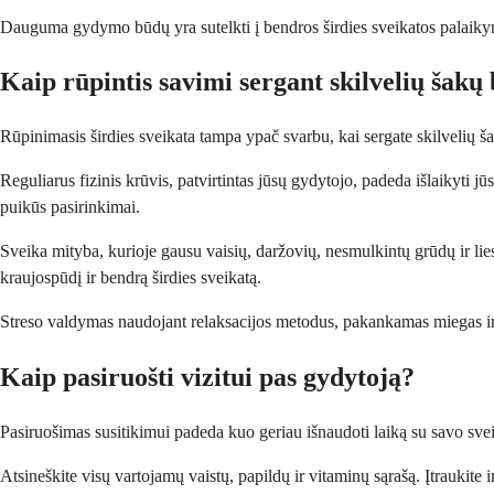
Dauguma gydymo būdų yra sutelkti į bendros širdies sveikatos palaikymą
Kaip rūpintis savimi sergant skilvelių šakų
Rūpinimasis širdies sveikata tampa ypač svarbu, kai sergate skilvelių ša
Reguliarus fizinis krūvis, patvirtintas jūsų gydytojo, padeda išlaikyti jū
puikūs pasirinkimai.
Sveika mityba, kurioje gausu vaisių, daržovių, nesmulkintų grūdų ir lies
kraujospūdį ir bendrą širdies sveikatą.
Streso valdymas naudojant relaksacijos metodus, pakankamas miegas ir mal
Kaip pasiruošti vizitui pas gydytoją?
Pasiruošimas susitikimui padeda kuo geriau išnaudoti laiką su savo sveik
Atsineškite visų vartojamų vaistų, papildų ir vitaminų sąrašą. Įtraukite ir