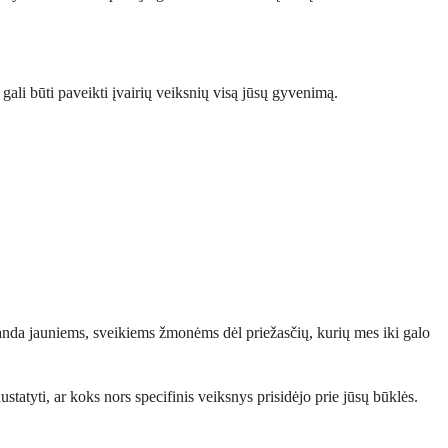
je gali būti paveikti įvairių veiksnių visą jūsų gyvenimą.
siranda jauniems, sveikiems žmonėms dėl priežasčių, kurių mes iki galo
ustatyti, ar koks nors specifinis veiksnys prisidėjo prie jūsų būklės.