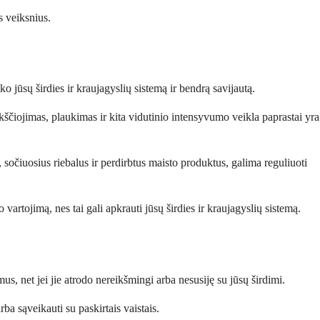
s veiksnius.
 jūsų širdies ir kraujagyslių sistemą ir bendrą savijautą.
Vaikščiojimas, plaukimas ir kita vidutinio intensyvumo veikla paprastai yra
 sočiuosius riebalus ir perdirbtus maisto produktus, galima reguliuoti
artojimą, nes tai gali apkrauti jūsų širdies ir kraujagyslių sistemą.
s, net jei jie atrodo nereikšmingi arba nesusiję su jūsų širdimi.
rba sąveikauti su paskirtais vaistais.