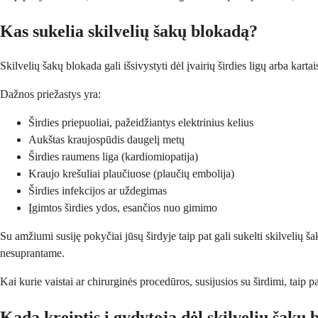
Kas sukelia skilvelių šakų blokadą?
Skilvelių šakų blokada gali išsivystyti dėl įvairių širdies ligų arba karta
Dažnos priežastys yra:
Širdies priepuoliai, pažeidžiantys elektrinius kelius
Aukštas kraujospūdis daugelį metų
Širdies raumens liga (kardiomiopatija)
Kraujo krešuliai plaučiuose (plaučių embolija)
Širdies infekcijos ar uždegimas
Įgimtos širdies ydos, esančios nuo gimimo
Su amžiumi susiję pokyčiai jūsų širdyje taip pat gali sukelti skilvelių 
nesuprantame.
Kai kurie vaistai ar chirurginės procedūros, susijusios su širdimi, taip pa
Kada kreiptis į gydytoją dėl skilvelių šakų