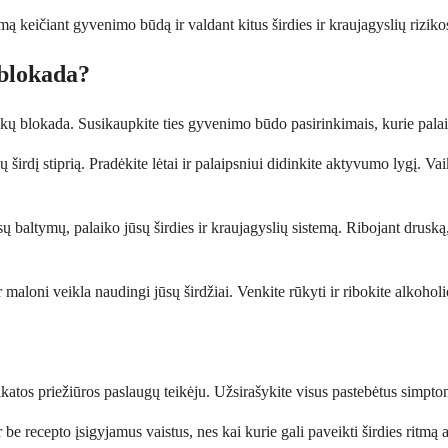
 keičiant gyvenimo būdą ir valdant kitus širdies ir kraujagyslių riziko
 blokada?
kų blokada. Susikaupkite ties gyvenimo būdo pasirinkimais, kurie palaiko
sų širdį stiprią. Pradėkite lėtai ir palaipsniui didinkite aktyvumo lygį. 
ų baltymų, palaiko jūsų širdies ir kraujagyslių sistemą. Ribojant druską,
oni veikla naudingi jūsų širdžiai. Venkite rūkyti ir ribokite alkoholio v
atos priežiūros paslaugų teikėju. Užsirašykite visus pastebėtus simptomu
 be recepto įsigyjamus vaistus, nes kai kurie gali paveikti širdies ritmą a