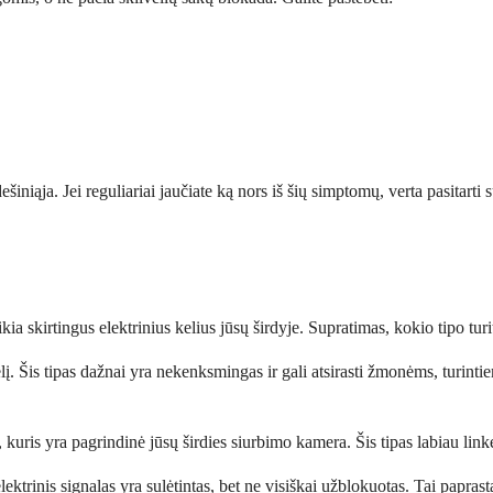
iniąja. Jei reguliariai jaučiate ką nors iš šių simptomų, verta pasitarti 
a skirtingus elektrinius kelius jūsų širdyje. Supratimas, kokio tipo turi
velį. Šis tipas dažnai yra nekenksmingas ir gali atsirasti žmonėms, turint
, kuris yra pagrindinė jūsų širdies siurbimo kamera. Šis tipas labiau linkęs
ektrinis signalas yra sulėtintas, bet ne visiškai užblokuotas. Tai papras