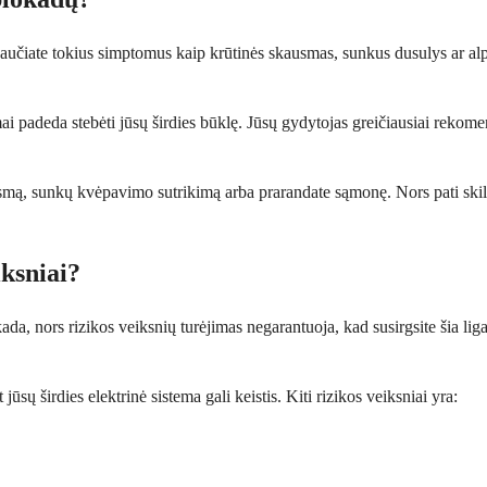
i jaučiate tokius simptomus kaip krūtinės skausmas, sunkus dusulys ar al
ai padeda stebėti jūsų širdies būklę. Jūsų gydytojas greičiausiai rekom
usmą, sunkų kvėpavimo sutrikimą arba prarandate sąmonę. Nors pati skilve
iksniai?
kada, nors rizikos veiksnių turėjimas negarantuoja, kad susirgsite šia li
ūsų širdies elektrinė sistema gali keistis. Kiti rizikos veiksniai yra: