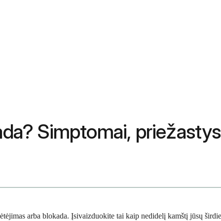
kada? Simptomai, priežasty
tėjimas arba blokada. Įsivaizduokite tai kaip nedidelį kamštį jūsų širdies