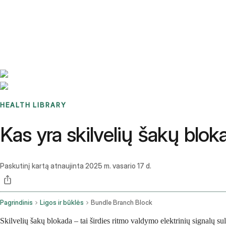
Benchmarks
Stories
FAQ
Sign up / Log in
HEALTH LIBRARY
Kas yra skilvelių šakų blo
Paskutinį kartą atnaujinta
2025 m. vasario 17 d.
Pagrindinis
Ligos ir būklės
Bundle Branch Block
Skilvelių šakų blokada – tai širdies ritmo valdymo elektrinių signalų sulė