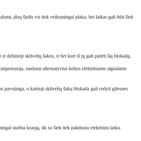
kdomi, jūsų širdis vis tiek veiksmingai plaka, bet laikas gali būti šiek
r dešinioji skilvelių šakos, ir bet kuri iš jų gali patirti šią blokadą.
 kompensuoja, rasdami alternatyvius kelius elektriniams signalams
au pavojinga, o kairioji skilvelių šakų blokada gali rodyti gilesnes
ai siurbia kraują, tik su šiek tiek pakitusiu elektriniu laiku.