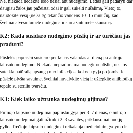
Ne, niekada nedėkite ledo tiesiai ant nudegimo. Ledas gali padaryti dar
daugiau žalos jau pažeistai odai ir gali sukelti nušalimą. Vietoj to,
naudokite vėsų (ne šaltą) tekančio vandens 10–15 minučių, kad
švelniai atvėsintumėte nudegimą ir sumažintumėte skausmą.
K2: Kada susidaro nudegimo pūslių ir ar turėčiau jas
pradurti?
Pūslelės paprastai susidaro per kelias valandas ar dieną po antrojo
laipsnio nudegimo. Niekada nepraduriama nudegimo pūslių, nes jos
suteikia natūralią apsaugą nuo infekcijos, kol oda gyja po jomis. Jei
pūslelė plyšta savaime, švelniai nuvalykite vietą ir užtepkite antibiotikų
tepalo su steriliu tvarsčiu.
K3: Kiek laiko užtrunka nudegimų gijimas?
Pirmojo laipsnio nudegimai paprastai gyja per 3–7 dienas, o antrojo
laipsnio nudegimai gali užtrukti 2–3 savaites, priklausomai nuo jų
gylio. Trečiojo laipsnio nudegimai reikalauja medicininio gydymo ir