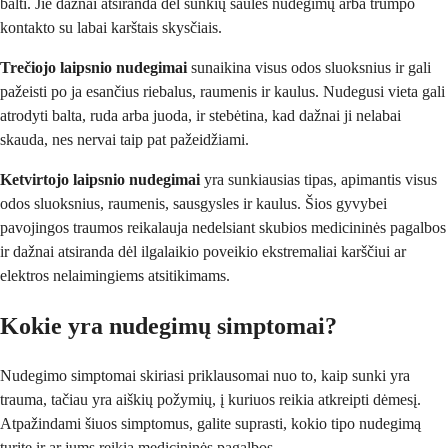
balti. Jie dažnai atsiranda dėl sunkių saulės nudegimų arba trumpo
kontakto su labai karštais skysčiais.
Trečiojo laipsnio nudegimai
sunaikina visus odos sluoksnius ir gali
pažeisti po ja esančius riebalus, raumenis ir kaulus. Nudegusi vieta gali
atrodyti balta, ruda arba juoda, ir stebėtina, kad dažnai ji nelabai
skauda, nes nervai taip pat pažeidžiami.
Ketvirtojo laipsnio nudegimai
yra sunkiausias tipas, apimantis visus
odos sluoksnius, raumenis, sausgysles ir kaulus. Šios gyvybei
pavojingos traumos reikalauja nedelsiant skubios medicininės pagalbos
ir dažnai atsiranda dėl ilgalaikio poveikio ekstremaliai karščiui ar
elektros nelaimingiems atsitikimams.
Kokie yra nudegimų simptomai?
Nudegimo simptomai skiriasi priklausomai nuo to, kaip sunki yra
trauma, tačiau yra aiškių požymių, į kuriuos reikia atkreipti dėmesį.
Atpažindami šiuos simptomus, galite suprasti, kokio tipo nudegimą
turite ir ar jums reikia medicininės pagalbos.