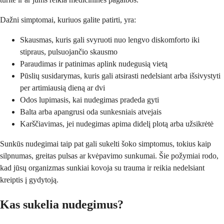
Dažni simptomai, kuriuos galite patirti, yra:
Skausmas, kuris gali svyruoti nuo lengvo diskomforto iki
stipraus, pulsuojančio skausmo
Paraudimas ir patinimas aplink nudegusią vietą
Pūslių susidarymas, kuris gali atsirasti nedelsiant arba išsivystyti
per artimiausią dieną ar dvi
Odos lupimasis, kai nudegimas pradeda gyti
Balta arba apangrusi oda sunkesniais atvejais
Karščiavimas, jei nudegimas apima didelį plotą arba užsikrėtė
Sunkūs nudegimai taip pat gali sukelti šoko simptomus, tokius kaip
silpnumas, greitas pulsas ar kvėpavimo sunkumai. Šie požymiai rodo,
kad jūsų organizmas sunkiai kovoja su trauma ir reikia nedelsiant
kreiptis į gydytoją.
Kas sukelia nudegimus?