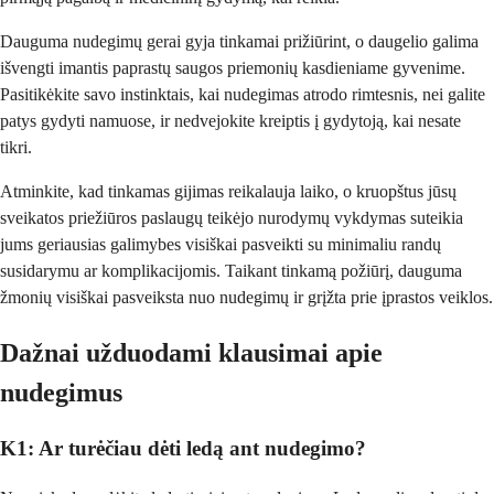
Dauguma nudegimų gerai gyja tinkamai prižiūrint, o daugelio galima
išvengti imantis paprastų saugos priemonių kasdieniame gyvenime.
Pasitikėkite savo instinktais, kai nudegimas atrodo rimtesnis, nei galite
patys gydyti namuose, ir nedvejokite kreiptis į gydytoją, kai nesate
tikri.
Atminkite, kad tinkamas gijimas reikalauja laiko, o kruopštus jūsų
sveikatos priežiūros paslaugų teikėjo nurodymų vykdymas suteikia
jums geriausias galimybes visiškai pasveikti su minimaliu randų
susidarymu ar komplikacijomis. Taikant tinkamą požiūrį, dauguma
žmonių visiškai pasveiksta nuo nudegimų ir grįžta prie įprastos veiklos.
Dažnai užduodami klausimai apie
nudegimus
K1: Ar turėčiau dėti ledą ant nudegimo?