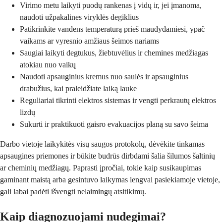
Virimo metu laikyti puodų rankenas į vidų ir, jei įmanoma,
naudoti užpakalines viryklės degiklius
Patikrinkite vandens temperatūrą prieš maudydamiesi, ypač
vaikams ar vyresnio amžiaus šeimos nariams
Saugiai laikyti degtukus, žiebtuvėlius ir chemines medžiagas
atokiau nuo vaikų
Naudoti apsauginius kremus nuo saulės ir apsauginius
drabužius, kai praleidžiate laiką lauke
Reguliariai tikrinti elektros sistemas ir vengti perkrautų elektros
lizdų
Sukurti ir praktikuoti gaisro evakuacijos planą su savo šeima
Darbo vietoje laikykitės visų saugos protokolų, dėvėkite tinkamas
apsaugines priemones ir būkite budrūs dirbdami šalia šilumos šaltinių
ar cheminių medžiagų. Paprasti įpročiai, tokie kaip susikaupimas
gaminant maistą arba gesintuvo laikymas lengvai pasiekiamoje vietoje,
gali labai padėti išvengti nelaimingų atsitikimų.
Kaip diagnozuojami nudegimai?