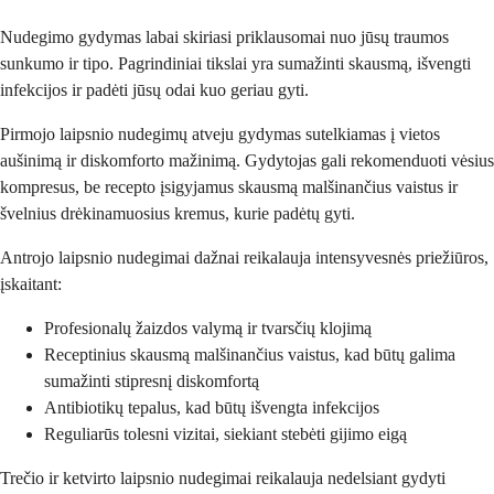
Nudegimo gydymas labai skiriasi priklausomai nuo jūsų traumos
sunkumo ir tipo. Pagrindiniai tikslai yra sumažinti skausmą, išvengti
infekcijos ir padėti jūsų odai kuo geriau gyti.
Pirmojo laipsnio nudegimų atveju gydymas sutelkiamas į vietos
aušinimą ir diskomforto mažinimą. Gydytojas gali rekomenduoti vėsius
kompresus, be recepto įsigyjamus skausmą malšinančius vaistus ir
švelnius drėkinamuosius kremus, kurie padėtų gyti.
Antrojo laipsnio nudegimai dažnai reikalauja intensyvesnės priežiūros,
įskaitant:
Profesionalų žaizdos valymą ir tvarsčių klojimą
Receptinius skausmą malšinančius vaistus, kad būtų galima
sumažinti stipresnį diskomfortą
Antibiotikų tepalus, kad būtų išvengta infekcijos
Reguliarūs tolesni vizitai, siekiant stebėti gijimo eigą
Trečio ir ketvirto laipsnio nudegimai reikalauja nedelsiant gydyti