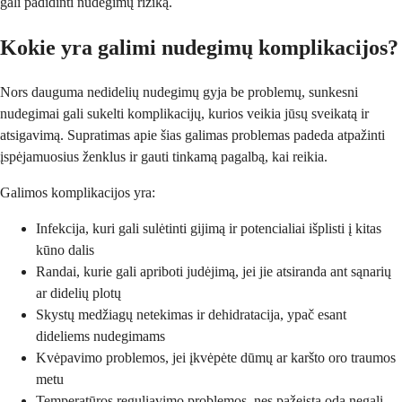
gali padidinti nudegimų riziką.
Kokie yra galimi nudegimų komplikacijos?
Nors dauguma nedidelių nudegimų gyja be problemų, sunkesni
nudegimai gali sukelti komplikacijų, kurios veikia jūsų sveikatą ir
atsigavimą. Supratimas apie šias galimas problemas padeda atpažinti
įspėjamuosius ženklus ir gauti tinkamą pagalbą, kai reikia.
Galimos komplikacijos yra:
Infekcija, kuri gali sulėtinti gijimą ir potencialiai išplisti į kitas
kūno dalis
Randai, kurie gali apriboti judėjimą, jei jie atsiranda ant sąnarių
ar didelių plotų
Skystų medžiagų netekimas ir dehidratacija, ypač esant
dideliems nudegimams
Kvėpavimo problemos, jei įkvėpėte dūmų ar karšto oro traumos
metu
Temperatūros reguliavimo problemos, nes pažeista oda negali