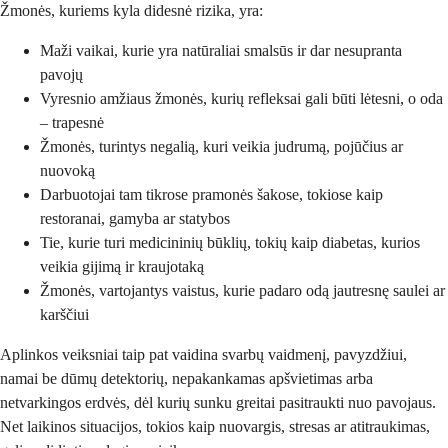
Žmonės, kuriems kyla didesnė rizika, yra:
Maži vaikai, kurie yra natūraliai smalsūs ir dar nesupranta
pavojų
Vyresnio amžiaus žmonės, kurių refleksai gali būti lėtesni, o oda
– trapesnė
Žmonės, turintys negalią, kuri veikia judrumą, pojūčius ar
nuovoką
Darbuotojai tam tikrose pramonės šakose, tokiose kaip
restoranai, gamyba ar statybos
Tie, kurie turi medicininių būklių, tokių kaip diabetas, kurios
veikia gijimą ir kraujotaką
Žmonės, vartojantys vaistus, kurie padaro odą jautresnę saulei ar
karščiui
Aplinkos veiksniai taip pat vaidina svarbų vaidmenį, pavyzdžiui,
namai be dūmų detektorių, nepakankamas apšvietimas arba
netvarkingos erdvės, dėl kurių sunku greitai pasitraukti nuo pavojaus.
Net laikinos situacijos, tokios kaip nuovargis, stresas ar atitraukimas,