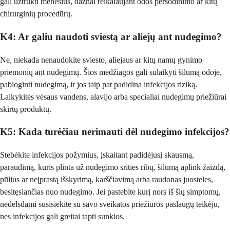
gali užtrukti mėnesius, dažnai reikalaujant odos persodinimo ar kitų
chirurginių procedūrų.
K4: Ar galiu naudoti sviestą ar aliejų ant nudegimo?
Ne, niekada nenaudokite sviesto, aliejaus ar kitų namų gynimo
priemonių ant nudegimų. Šios medžiagos gali sulaikyti šilumą odoje,
pabloginti nudegimą, ir jos taip pat padidina infekcijos riziką.
Laikykitės vėsaus vandens, alavijo arba specialiai nudegimų priežiūrai
skirtų produktų.
K5: Kada turėčiau nerimauti dėl nudegimo infekcijos?
Stebėkite infekcijos požymius, įskaitant padidėjusį skausmą,
paraudimą, kuris plinta už nudegimo srities ribų, šilumą aplink žaizdą,
pūlius ar neįprastą išskyrimą, karščiavimą arba raudonas juosteles,
besitęsiančias nuo nudegimo. Jei pastebite kurį nors iš šių simptomų,
nedelsdami susisiekite su savo sveikatos priežiūros paslaugų teikėju,
nes infekcijos gali greitai tapti sunkios.