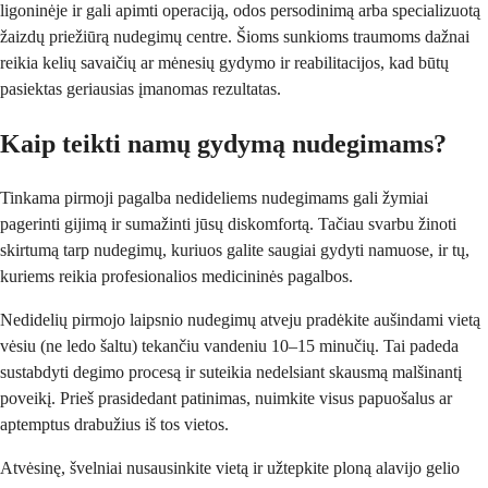
ligoninėje ir gali apimti operaciją, odos persodinimą arba specializuotą
žaizdų priežiūrą nudegimų centre. Šioms sunkioms traumoms dažnai
reikia kelių savaičių ar mėnesių gydymo ir reabilitacijos, kad būtų
pasiektas geriausias įmanomas rezultatas.
Kaip teikti namų gydymą nudegimams?
Tinkama pirmoji pagalba nedideliems nudegimams gali žymiai
pagerinti gijimą ir sumažinti jūsų diskomfortą. Tačiau svarbu žinoti
skirtumą tarp nudegimų, kuriuos galite saugiai gydyti namuose, ir tų,
kuriems reikia profesionalios medicininės pagalbos.
Nedidelių pirmojo laipsnio nudegimų atveju pradėkite aušindami vietą
vėsiu (ne ledo šaltu) tekančiu vandeniu 10–15 minučių. Tai padeda
sustabdyti degimo procesą ir suteikia nedelsiant skausmą malšinantį
poveikį. Prieš prasidedant patinimas, nuimkite visus papuošalus ar
aptemptus drabužius iš tos vietos.
Atvėsinę, švelniai nusausinkite vietą ir užtepkite ploną alavijo gelio