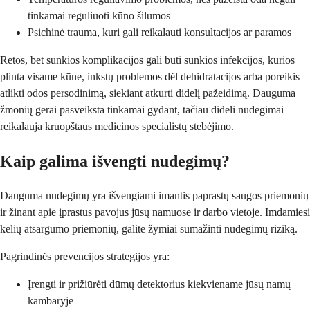
tinkamai reguliuoti kūno šilumos
Psichinė trauma, kuri gali reikalauti konsultacijos ar paramos
Retos, bet sunkios komplikacijos gali būti sunkios infekcijos, kurios
plinta visame kūne, inkstų problemos dėl dehidratacijos arba poreikis
atlikti odos persodinimą, siekiant atkurti didelį pažeidimą. Dauguma
žmonių gerai pasveiksta tinkamai gydant, tačiau dideli nudegimai
reikalauja kruopštaus medicinos specialistų stebėjimo.
Kaip galima išvengti nudegimų?
Dauguma nudegimų yra išvengiami imantis paprastų saugos priemonių
ir žinant apie įprastus pavojus jūsų namuose ir darbo vietoje. Imdamiesi
kelių atsargumo priemonių, galite žymiai sumažinti nudegimų riziką.
Pagrindinės prevencijos strategijos yra:
Įrengti ir prižiūrėti dūmų detektorius kiekviename jūsų namų
kambaryje