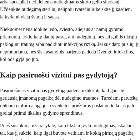
arba specialiai nedideliems nudegimams skirto gelio sluoksnį.
Uždenkite nudegimą steriliu, nelipniu tvarsčiu ir keiskite jį kasdien,
laikydami vietą švarią ir sausą.
Niekuomet nenaudokite ledo, sviesto, aliejaus ar namų gynimo
priemonių, tokių kaip dantų pasta, ant nudegimų, nes tai gali iš tikrųjų
pabloginti traumą arba padidinti infekcijos riziką. Jei susidaro pūslių, jų
nepraduriama, nes šis apsauginis barjeras padeda išvengti infekcijos,
kol oda gyja po juo.
Kaip pasiruošti vizitui pas gydytoją?
Pasiruošimas vizitui pas gydytoją padeda užtikrinti, kad gausite
geriausią įmanomą pagalbą dėl nudegimo traumos. Turėdami paruoštą
reikiamą informaciją, jūsų sveikatos priežiūros paslaugų teikėjas gali
greitai priimti tikslius gydymo sprendimus.
Prieš susitikimą užsirašykite, kaip tiksliai įvyko nudegimas, įskaitant
tai, kas jį sukėlė, kaip ilgai buvote veikiami ir kokią pirmąją pagalbą