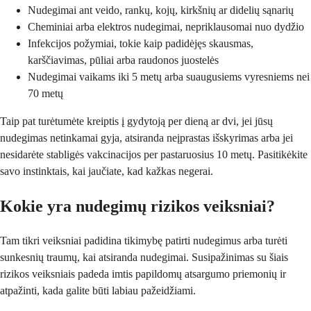
Nudegimai ant veido, rankų, kojų, kirkšnių ar didelių sąnarių
Cheminiai arba elektros nudegimai, nepriklausomai nuo dydžio
Infekcijos požymiai, tokie kaip padidėjęs skausmas,
karščiavimas, pūliai arba raudonos juostelės
Nudegimai vaikams iki 5 metų arba suaugusiems vyresniems nei
70 metų
Taip pat turėtumėte kreiptis į gydytoją per dieną ar dvi, jei jūsų
nudegimas netinkamai gyja, atsiranda neįprastas išskyrimas arba jei
nesidarėte stabligės vakcinacijos per pastaruosius 10 metų. Pasitikėkite
savo instinktais, kai jaučiate, kad kažkas negerai.
Kokie yra nudegimų rizikos veiksniai?
Tam tikri veiksniai padidina tikimybę patirti nudegimus arba turėti
sunkesnių traumų, kai atsiranda nudegimai. Susipažinimas su šiais
rizikos veiksniais padeda imtis papildomų atsargumo priemonių ir
atpažinti, kada galite būti labiau pažeidžiami.