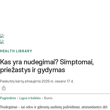
Benchmarks
Stories
FAQ
Sign up / Log in
HEALTH LIBRARY
Kas yra nudegimai? Simptomai,
priežastys ir gydymas
Paskutinį kartą atnaujinta
2025 m. vasario 17 d.
Pagrindinis
Ligos ir būklės
Burns
Nudegimai – tai odos ir gilesnių audinių pažeidimai, atsirandantys dėl