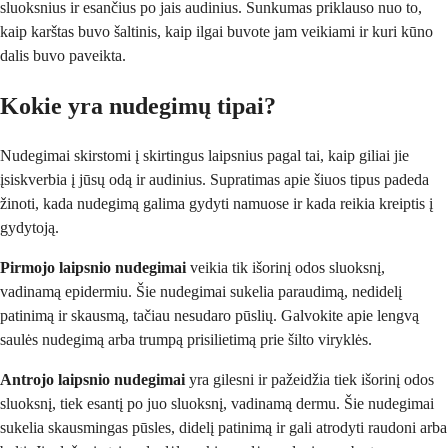
sluoksnius ir esančius po jais audinius. Sunkumas priklauso nuo to,
kaip karštas buvo šaltinis, kaip ilgai buvote jam veikiami ir kuri kūno
dalis buvo paveikta.
Kokie yra nudegimų tipai?
Nudegimai skirstomi į skirtingus laipsnius pagal tai, kaip giliai jie
įsiskverbia į jūsų odą ir audinius. Supratimas apie šiuos tipus padeda
žinoti, kada nudegimą galima gydyti namuose ir kada reikia kreiptis į
gydytoją.
Pirmojo laipsnio nudegimai
veikia tik išorinį odos sluoksnį,
vadinamą epidermiu. Šie nudegimai sukelia paraudimą, nedidelį
patinimą ir skausmą, tačiau nesudaro pūslių. Galvokite apie lengvą
saulės nudegimą arba trumpą prisilietimą prie šilto viryklės.
Antrojo laipsnio nudegimai
yra gilesni ir pažeidžia tiek išorinį odos
sluoksnį, tiek esantį po juo sluoksnį, vadinamą dermu. Šie nudegimai
sukelia skausmingas pūsles, didelį patinimą ir gali atrodyti raudoni arba