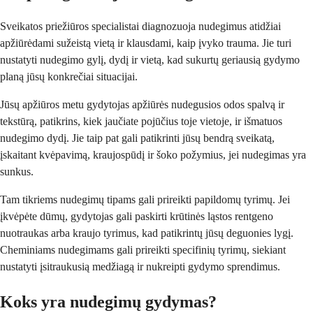
Sveikatos priežiūros specialistai diagnozuoja nudegimus atidžiai
apžiūrėdami sužeistą vietą ir klausdami, kaip įvyko trauma. Jie turi
nustatyti nudegimo gylį, dydį ir vietą, kad sukurtų geriausią gydymo
planą jūsų konkrečiai situacijai.
Jūsų apžiūros metu gydytojas apžiūrės nudegusios odos spalvą ir
tekstūrą, patikrins, kiek jaučiate pojūčius toje vietoje, ir išmatuos
nudegimo dydį. Jie taip pat gali patikrinti jūsų bendrą sveikatą,
įskaitant kvėpavimą, kraujospūdį ir šoko požymius, jei nudegimas yra
sunkus.
Tam tikriems nudegimų tipams gali prireikti papildomų tyrimų. Jei
įkvėpėte dūmų, gydytojas gali paskirti krūtinės ląstos rentgeno
nuotraukas arba kraujo tyrimus, kad patikrintų jūsų deguonies lygį.
Cheminiams nudegimams gali prireikti specifinių tyrimų, siekiant
nustatyti įsitraukusią medžiagą ir nukreipti gydymo sprendimus.
Koks yra nudegimų gydymas?