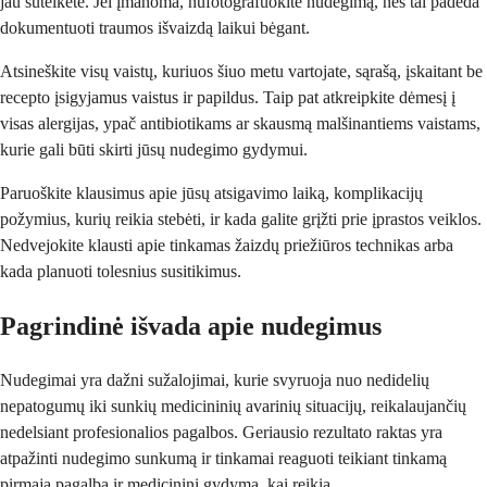
jau suteikėte. Jei įmanoma, nufotografuokite nudegimą, nes tai padeda
dokumentuoti traumos išvaizdą laikui bėgant.
Atsineškite visų vaistų, kuriuos šiuo metu vartojate, sąrašą, įskaitant be
recepto įsigyjamus vaistus ir papildus. Taip pat atkreipkite dėmesį į
visas alergijas, ypač antibiotikams ar skausmą malšinantiems vaistams,
kurie gali būti skirti jūsų nudegimo gydymui.
Paruoškite klausimus apie jūsų atsigavimo laiką, komplikacijų
požymius, kurių reikia stebėti, ir kada galite grįžti prie įprastos veiklos.
Nedvejokite klausti apie tinkamas žaizdų priežiūros technikas arba
kada planuoti tolesnius susitikimus.
Pagrindinė išvada apie nudegimus
Nudegimai yra dažni sužalojimai, kurie svyruoja nuo nedidelių
nepatogumų iki sunkių medicininių avarinių situacijų, reikalaujančių
nedelsiant profesionalios pagalbos. Geriausio rezultato raktas yra
atpažinti nudegimo sunkumą ir tinkamai reaguoti teikiant tinkamą
pirmąją pagalbą ir medicininį gydymą, kai reikia.