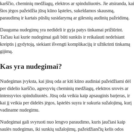
karščio, cheminių medžiagų, elektros ar spinduliuotės. Jie atsiranda, kai
šios jėgos pažeidžia jūsų kūno ląsteles, sukeldamos skausmą,
paraudimą ir kartais pūslių susidarymą ar gilesnių audinių pažeidimą.
Dauguma nudegimų yra nedideli ir gyja patys tinkamai prižiūrint.
Tačiau kai kurie nudegimai gali būti sunkūs ir reikalauti nedelsiant
kreiptis į gydytoją, siekiant išvengti komplikacijų ir užtikrinti tinkamą
gijimą.
Kas yra nudegimai?
Nudegimas įvyksta, kai jūsų oda ar kiti kūno audiniai pažeidžiami dėl
per didelio karščio, agresyvių cheminių medžiagų, elektros srovės ar
intensyvios spinduliuotės. Jūsų oda veikia kaip apsauginis barjeras, ir
kai jį veikia per didelės jėgos, ląstelės suyra ir sukuria sužalojimą, kurį
vadiname nudegimu.
Nudegimai gali svyruoti nuo lengvo paraudimo, kuris jaučiasi kaip
saulės nudegimas, iki sunkių sužalojimų, pažeidžiančių kelis odos