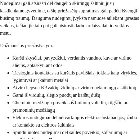
Nudegimai gali atsirasti dėl daugelio skirtingų šaltinių jūsų
kasdieniame gyvenime, o šių priežasčių supratimas gali padėti išvengti
būsimų traumų. Dauguma nudegimų įvyksta namuose atliekant įprastas
veiklas, tačiau jie taip pat gali atsirasti darbe ar laisvalaikio veiklos
metu.
Dažniausios priežastys yra:
Karšti skysčiai, pavyzdžiui, verdantis vanduo, kava ar virimo
aliejus, aptaškyti ant odos
Tiesioginis kontaktas su karštais paviršiais, tokiais kaip viryklės,
lygintuvai ar įkaitinti metalai
Atvira liepsna iš žvakių, židinių ar virimo nelaimingų atsitikimų
Garai iš virdulių, slėgio puodų ar karštų dušų
Cheminių medžiagų poveikis iš buitinių valiklių, rūgščių ar
pramoninių medžiagų
Elektros nudegimai dėl netvarkingos elektros instaliacijos, žaibo
ar kontakto su elektros šaltiniais
Spinduliuotės nudegimai dėl saulės poveikio, soliariumų ar