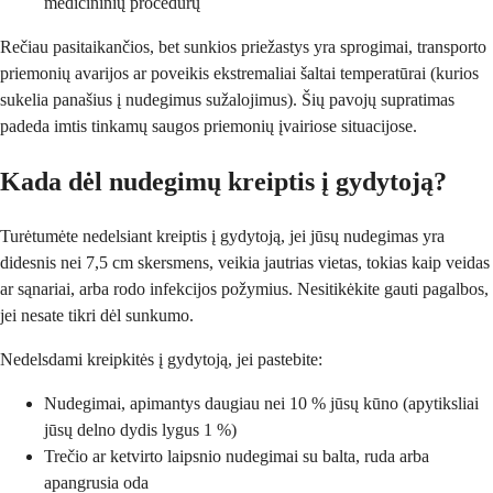
medicininių procedūrų
Rečiau pasitaikančios, bet sunkios priežastys yra sprogimai, transporto
priemonių avarijos ar poveikis ekstremaliai šaltai temperatūrai (kurios
sukelia panašius į nudegimus sužalojimus). Šių pavojų supratimas
padeda imtis tinkamų saugos priemonių įvairiose situacijose.
Kada dėl nudegimų kreiptis į gydytoją?
Turėtumėte nedelsiant kreiptis į gydytoją, jei jūsų nudegimas yra
didesnis nei 7,5 cm skersmens, veikia jautrias vietas, tokias kaip veidas
ar sąnariai, arba rodo infekcijos požymius. Nesitikėkite gauti pagalbos,
jei nesate tikri dėl sunkumo.
Nedelsdami kreipkitės į gydytoją, jei pastebite:
Nudegimai, apimantys daugiau nei 10 % jūsų kūno (apytiksliai
jūsų delno dydis lygus 1 %)
Trečio ar ketvirto laipsnio nudegimai su balta, ruda arba
apangrusia oda