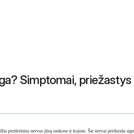
iga? Simptomai, priežastys
a periferinius nervus jūsų rankose ir kojose. Šie nervai perduoda signa