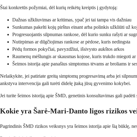
Štai konkretūs požymiai, dėl kurių reikėtų kreiptis į gydytoją:
Dažnas užkliuvimas ar kritimas, ypač jei tai tampa vis dažniau
Sunkumas pakelti kojų pirštus einant arba polinkis užkliūti už ko
Progresuojantis silpnumas rankose, dėl kurio sunku rašyti ar sugr
Nutirpimas ar dilgčiojimas rankose ar pėdose, kuris nedingsta
Pėdų formos pokyčiai, pavyzdžiui, išsivysto aukštos arkos
Raumenų mėšlungis ar skausmas kojose, kuris trukdo miegoti ar 
Šeimos istorija apie panašius simptomus tėvams ar broliams ir se
Nelaikykite, jei patiriate greitą simptomų progresavimą arba jei silpnum
ankstyva intervencija gali turėti didelę įtaką jūsų gyvenimo kokybei.
Jei turite šeimos istoriją apie ŠMD, genetinis konsultavimas gali padėti 
Kokie yra Šarė-Mari-Danto ligos rizikos ve
Pagrindinis ŠMD rizikos veiksnys yra šeimos istorija apie šią būklę, nes 