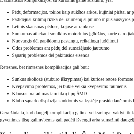
Dažniausios komplikacijos, su kuriomis galite susidurti, yra:
Pėdų deformacijos, tokios kaip aukštos arkos, kūjiniai pirštai ar 
Padidėjusi kritimų rizika dėl raumenų silpnumo ir pusiausvyros
Lėtinis skausmas pėdose, kojose ar rankose
Sunkumas atliekant smulkius motorinius įgūdžius, kurie daro įtak
Nuovargis dėl papildomų pastangų, reikalingų judėjimui
Odos problemos ant pėdų dėl sumažėjusio jautrumo
Sąnarių problemos dėl pakitusios eisenos
Retesnės, bet rimtesnės komplikacijos gali būti:
Sunkus skoliozė (stuburo iškrypimas) kai kuriose retose formose
Kvėpavimo problemos, jei būklė veikia kvėpavimo raumenis
Klausos praradimas tam tikrų tipų ŠMD
Klubo sąnario displazija sunkiomis vaikystėje prasidedančiomis
Gera žinia ta, kad daugelį komplikacijų galima veiksmingai valdyti tin
gyvenimas jūsų galimybėmis gali padėti išvengti arba sumažinti daugel