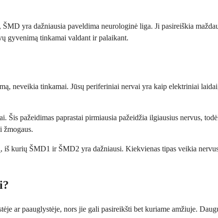
 m., ŠMD yra dažniausia paveldima neurologinė liga. Ji pasireiškia maž
ų gyvenimą tinkamai valdant ir palaikant.
ą, neveikia tinkamai. Jūsų periferiniai nervai yra kaip elektriniai laid
i. Šis pažeidimas paprastai pirmiausia pažeidžia ilgiausius nervus, tod
ki žmogaus.
, iš kurių ŠMD1 ir ŠMD2 yra dažniausi. Kiekvienas tipas veikia nervus ši
i?
tėje ar paauglystėje, nors jie gali pasireikšti bet kuriame amžiuje. Da