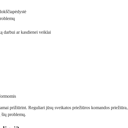
plokščiapėdystė
 problemų
ą darbui ar kasdienei veiklai
 formomis
kamai prižiūrint. Reguliari jūsų sveikatos priežiūros komandos priežiūr
į šių problemų.