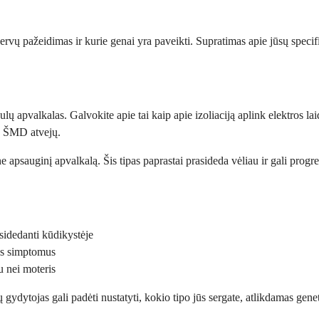
ervų pažeidimas ir kurie genai yra paveikti. Supratimas apie jūsų specif
lų apvalkalas. Galvokite apie tai kaip apie izoliaciją aplink elektros lai
ų ŠMD atvejų.
ne apsauginį apvalkalą. Šis tipas paprastai prasideda vėliau ir gali pr
sidedanti kūdikystėje
mus simptomus
 nei moteris
 gydytojas gali padėti nustatyti, kokio tipo jūs sergate, atlikdamas genet