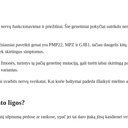
ervų funkcionavimui ir priežiūrai. Šie genetiniai pokyčiai sutrikdo nerv
niausiai paveikti genai yra PMP22, MPZ ir GJB1, tačiau daugelis kitų tai
tiek skirtingus simptomus.
onės, turintys tą pačią genetinę mutaciją, gali turėti labai skirtingą pat
 variantas.
svarbūs nervų sveikatai. Kai kurie baltymai padeda išlaikyti mielino apv
to ligos?
inį silpnumą pėdose ar rankose, ypač jei tai daro įtaką jūsų kasdienei vei