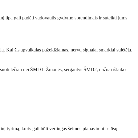
inį tipą gali padėti vadovautis gydymo sprendimais ir suteikti jums
dą. Kai šis apvalkalas pažeidžiamas, nervų signalai smarkiai sulėtėja.
ogresuoti lėčiau nei ŠMD1. Žmonės, sergantys ŠMD2, dažnai išlaiko
inį tyrimą, kuris gali būti vertingas šeimos planavimui ir jūsų