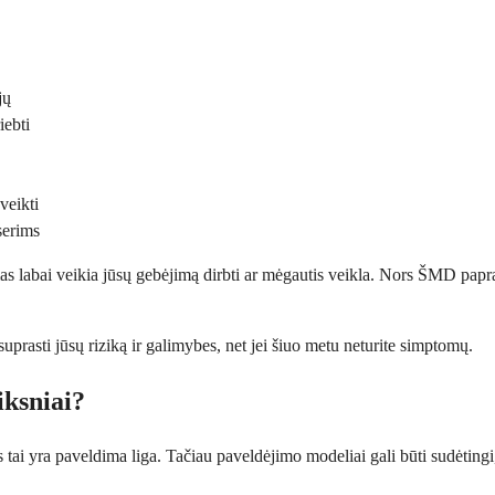
jų
iebti
veikti
serims
as labai veikia jūsų gebėjimą dirbti ar mėgautis veikla. Nors ŠMD papras
suprasti jūsų riziką ir galimybes, net jei šiuo metu neturite simptomų.
iksniai?
tai yra paveldima liga. Tačiau paveldėjimo modeliai gali būti sudėtingi, o