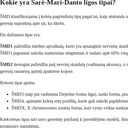
Kokie yra Šarė-Mari-Danto ligos tipai?
ŠMD klasifikuojama į keletą pagrindinių tipų pagal tai, kaip atsiranda n
geresnį supratimą apie tai, ko tikėtis.
Du dažniausi tipai yra:
ŠMD1
pažeidžia mielino apvalkalą, kuris yra apsauginis nervinių skaidu
ŠMD1 paprastai sukelia sunkesnius simptomus ir sudaro apie 60% vis
ŠMD2
tiesiogiai pažeidžia patį nervinį skaidulą (vadinamą aksonu), o 
geresnį raumenų apimtį apatinėse kojose.
Retesni tipai apima:
ŠMD3 (taip pat vadinama Dejerine-Sottas liga), sunki forma, pra
ŠMD4, apimanti keletą retų porūšių, kurie gali sukelti papildo
ŠMDX, X chromosomos susieta forma, kuri vyrus veikia sunkiau
Kiekvienas tipas turi savo genetinę priežastį ir paveldėjimo modelį. Jūsų
prognozės supratimui.