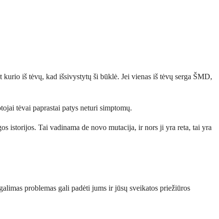
urio iš tėvų, kad išsivystytų ši būklė. Jei vienas iš tėvų serga ŠMD,
tojai tėvai paprastai patys neturi simptomų.
s istorijos. Tai vadinama de novo mutacija, ir nors ji yra reta, tai yra
alimas problemas gali padėti jums ir jūsų sveikatos priežiūros