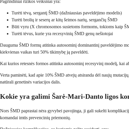
Pagrindiniai rizikos veiksniai yra:
Turėti tėvą, sergantį ŠMD (dažniausias paveldėjimo modelis)
Turėti brolių ir seserų ar kitų šeimos narių, sergančių ŠMD
Būti vyru (X chromosomos susietoms formoms, tokioms kaip 
Turėti tėvus, kurie yra recesyvinių ŠMD genų nešiotojai
Dauguma ŠMD formų atitinka autosominį dominantinį paveldėjimo modelį, 
kiekvienas vaikas turi 50% tikimybę ją paveldėti.
Kai kurios retesnės formos atitinka autosominį recesyvinį modelį, kai abu
Verta paminėti, kad apie 10% ŠMD atvejų atsiranda dėl naujų mutacijų, o t
natūrali genetinės variacijos dalis.
Kokie yra galimi Šarė-Mari-Danto ligos ko
Nors ŠMD paprastai nėra gyvybei pavojinga, ji gali sukelti komplikacij
komandai imtis prevencinių priemonių.