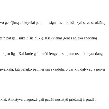
o gebėjimą efektyviai perduoti signalus arba išlaikyti savo struktūrą
p pat gali sukelti šią būklę. Kiekvienas genas atlieka specifinį
irtį su liga. Kai kurie gali turėti lengvus simptomus, o kiti yra daug
alkalą, kiti palaiko patį nervinį skaidulą, o dar kiti dalyvauja nervų
klai. Ankstyva diagnozė gali padėti nustatyti priežastį ir pradėti