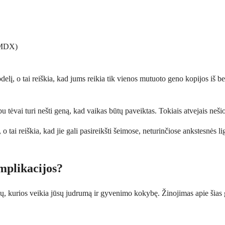
ŠMDX)
o tai reiškia, kad jums reikia tik vienos mutuoto geno kopijos iš bet k
 tėvai turi nešti geną, kad vaikas būtų paveiktas. Tokiais atvejais nešio
ai reiškia, kad jie gali pasireikšti šeimose, neturinčiose ankstesnės ligo
mplikacijos?
ų, kurios veikia jūsų judrumą ir gyvenimo kokybę. Žinojimas apie šias g