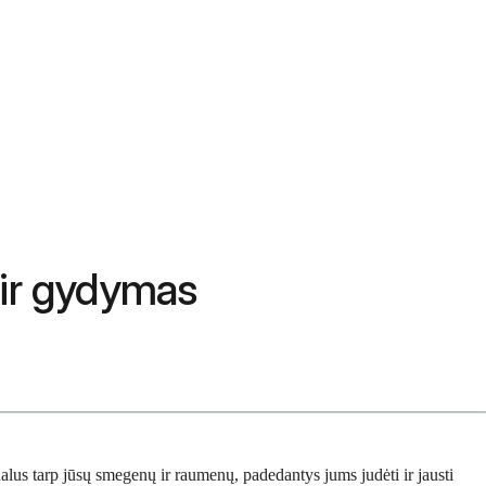
 ir gydymas
lus tarp jūsų smegenų ir raumenų, padedantys jums judėti ir jausti