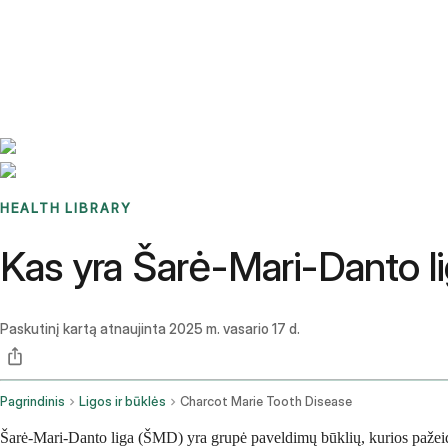
Benchmarks
Stories
FAQ
Sign up / Log in
HEALTH LIBRARY
Kas yra Šarė-Mari-Danto l
Paskutinį kartą atnaujinta
2025 m. vasario 17 d.
Pagrindinis
Ligos ir būklės
Charcot Marie Tooth Disease
Šarė-Mari-Danto liga (ŠMD) yra grupė paveldimų būklių, kurios pažeidži