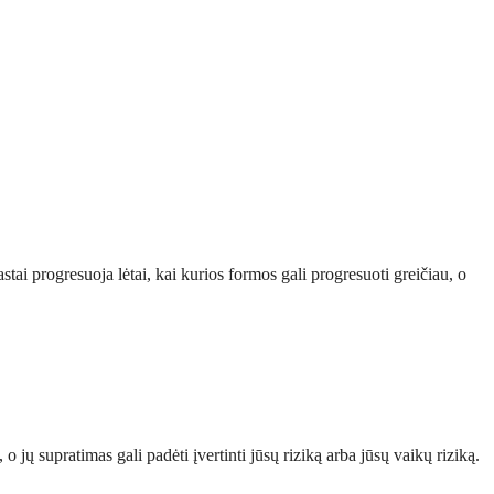
tai progresuoja lėtai, kai kurios formos gali progresuoti greičiau, o
 jų supratimas gali padėti įvertinti jūsų riziką arba jūsų vaikų riziką.