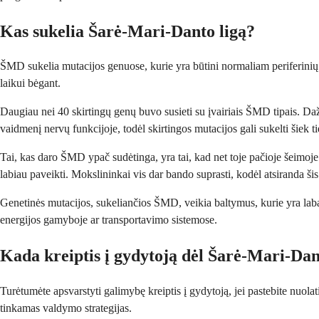
Kas sukelia Šarė-Mari-Danto ligą?
ŠMD sukelia mutacijos genuose, kurie yra būtini normaliam periferinių n
laikui bėgant.
Daugiau nei 40 skirtingų genų buvo susieti su įvairiais ŠMD tipais. Daž
vaidmenį nervų funkcijoje, todėl skirtingos mutacijos gali sukelti šiek 
Tai, kas daro ŠMD ypač sudėtinga, yra tai, kad net toje pačioje šeimoje žm
labiau paveikti. Mokslininkai vis dar bando suprasti, kodėl atsiranda šis
Genetinės mutacijos, sukeliančios ŠMD, veikia baltymus, kurie yra labai 
energijos gamyboje ar transportavimo sistemose.
Kada kreiptis į gydytoją dėl Šarė-Mari-Dan
Turėtumėte apsvarstyti galimybę kreiptis į gydytoją, jei pastebite nuolat
tinkamas valdymo strategijas.