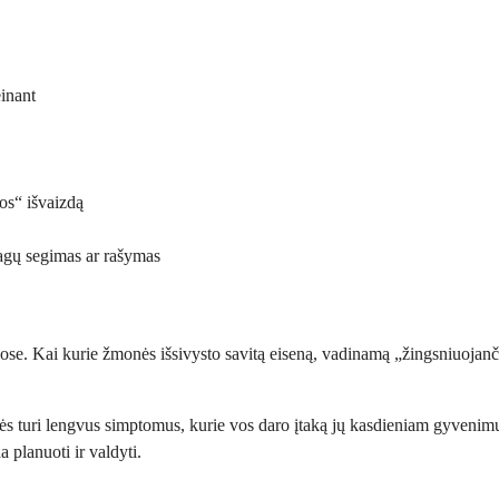
einant
os“ išvaizdą
agų segimas ar rašymas
iuose. Kai kurie žmonės išsivysto savitą eiseną, vadinamą „žingsniuojanči
s turi lengvus simptomus, kurie vos daro įtaką jų kasdieniam gyvenimui,
 planuoti ir valdyti.