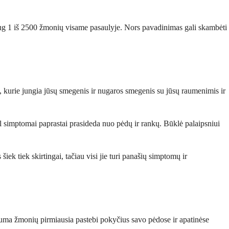
daug 1 iš 2500 žmonių visame pasaulyje. Nors pavadinimas gali skambėti
ai, kurie jungia jūsų smegenis ir nugaros smegenis su jūsų raumenimis ir
ėl simptomai paprastai prasideda nuo pėdų ir rankų. Būklė palaipsniui
ek tiek skirtingai, tačiau visi jie turi panašių simptomų ir
uguma žmonių pirmiausia pastebi pokyčius savo pėdose ir apatinėse