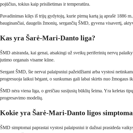
pojūčius, tokius kaip prisilietimas ir temperatūra.
Pavadinimas kilęs iš trijų gydytojų, kurie pirmą kartą ją aprašė 1886
bauginančiai, daugelis žmonių, sergančių ŠMD, gyvena visavertį, aktyv
Kas yra Šarė-Mari-Danto liga?
ŠMD atsiranda, kai genai, atsakingi už sveikų periferinių nervų palaikym
jutimo organais visame kūne.
Sergant ŠMD, šie nervai palaipsniui pažeidžiami arba vystosi netinkama
progresuoja laikui bėgant, o sunkumas gali labai skirtis nuo žmogaus i
ŠMD nėra viena liga, o greičiau susijusių būklių šeima. Yra keletas tipų
progresavimo modelių.
Kokie yra Šarė-Mari-Danto ligos simptoma
ŠMD simptomai paprastai vystosi palaipsniui ir dažnai prasideda vaikys