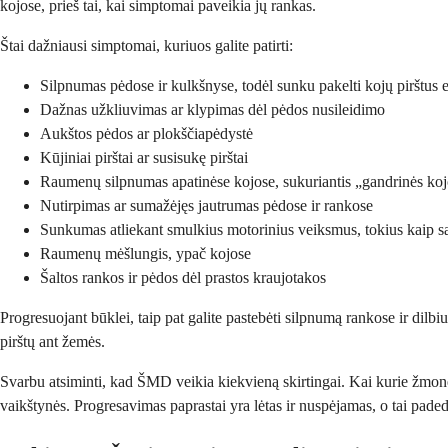
kojose, prieš tai, kai simptomai paveikia jų rankas.
Štai dažniausi simptomai, kuriuos galite patirti:
Silpnumas pėdose ir kulkšnyse, todėl sunku pakelti kojų pirštus 
Dažnas užkliuvimas ar klypimas dėl pėdos nusileidimo
Aukštos pėdos ar plokščiapėdystė
Kūjiniai pirštai ar susisukę pirštai
Raumenų silpnumas apatinėse kojose, sukuriantis „gandrinės koj
Nutirpimas ar sumažėjęs jautrumas pėdose ir rankose
Sunkumas atliekant smulkius motorinius veiksmus, tokius kaip s
Raumenų mėšlungis, ypač kojose
Šaltos rankos ir pėdos dėl prastos kraujotakos
Progresuojant būklei, taip pat galite pastebėti silpnumą rankose ir dilb
pirštų ant žemės.
Svarbu atsiminti, kad ŠMD veikia kiekvieną skirtingai. Kai kurie žmonė
vaikštynės. Progresavimas paprastai yra lėtas ir nuspėjamas, o tai padeda