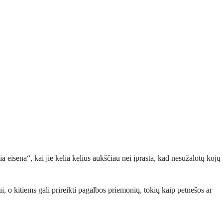
a eisena“, kai jie kelia kelius aukščiau nei įprasta, kad nesužalotų kojų
 o kitiems gali prireikti pagalbos priemonių, tokių kaip petnešos ar