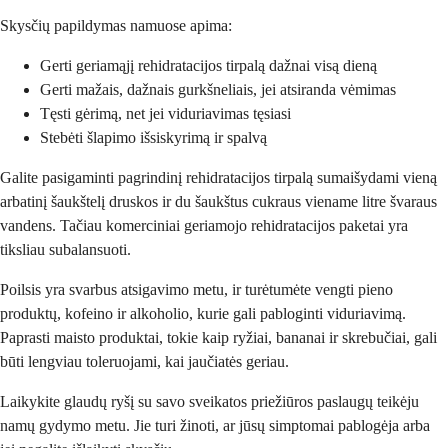
Skysčių papildymas namuose apima:
Gerti geriamąjį rehidratacijos tirpalą dažnai visą dieną
Gerti mažais, dažnais gurkšneliais, jei atsiranda vėmimas
Tęsti gėrimą, net jei viduriavimas tęsiasi
Stebėti šlapimo išsiskyrimą ir spalvą
Galite pasigaminti pagrindinį rehidratacijos tirpalą sumaišydami vieną
arbatinį šaukštelį druskos ir du šaukštus cukraus viename litre švaraus
vandens. Tačiau komerciniai geriamojo rehidratacijos paketai yra
tiksliau subalansuoti.
Poilsis yra svarbus atsigavimo metu, ir turėtumėte vengti pieno
produktų, kofeino ir alkoholio, kurie gali pabloginti viduriavimą.
Paprasti maisto produktai, tokie kaip ryžiai, bananai ir skrebučiai, gali
būti lengviau toleruojami, kai jaučiatės geriau.
Laikykite glaudų ryšį su savo sveikatos priežiūros paslaugų teikėju
namų gydymo metu. Jie turi žinoti, ar jūsų simptomai pablogėja arba