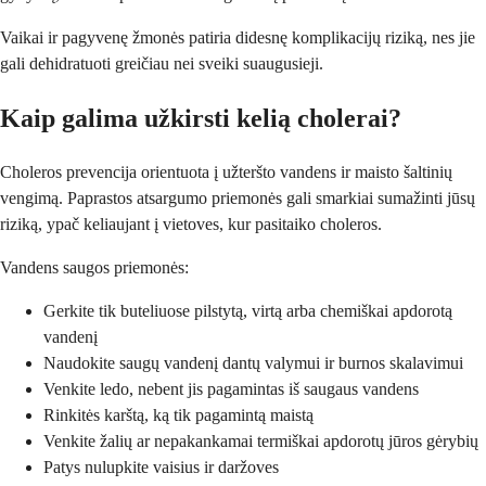
Vaikai ir pagyvenę žmonės patiria didesnę komplikacijų riziką, nes jie
gali dehidratuoti greičiau nei sveiki suaugusieji.
Kaip galima užkirsti kelią cholerai?
Choleros prevencija orientuota į užteršto vandens ir maisto šaltinių
vengimą. Paprastos atsargumo priemonės gali smarkiai sumažinti jūsų
riziką, ypač keliaujant į vietoves, kur pasitaiko choleros.
Vandens saugos priemonės:
Gerkite tik buteliuose pilstytą, virtą arba chemiškai apdorotą
vandenį
Naudokite saugų vandenį dantų valymui ir burnos skalavimui
Venkite ledo, nebent jis pagamintas iš saugaus vandens
Rinkitės karštą, ką tik pagamintą maistą
Venkite žalių ar nepakankamai termiškai apdorotų jūros gėrybių
Patys nulupkite vaisius ir daržoves