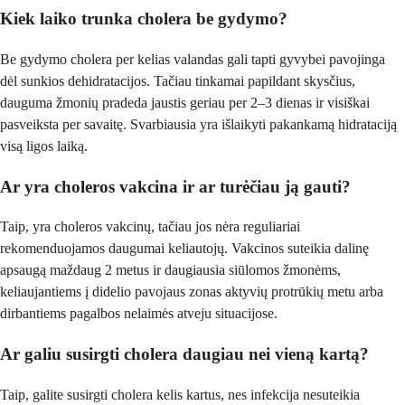
Kiek laiko trunka cholera be gydymo?
Be gydymo cholera per kelias valandas gali tapti gyvybei pavojinga
dėl sunkios dehidratacijos. Tačiau tinkamai papildant skysčius,
dauguma žmonių pradeda jaustis geriau per 2–3 dienas ir visiškai
pasveiksta per savaitę. Svarbiausia yra išlaikyti pakankamą hidrataciją
visą ligos laiką.
Ar yra choleros vakcina ir ar turėčiau ją gauti?
Taip, yra choleros vakcinų, tačiau jos nėra reguliariai
rekomenduojamos daugumai keliautojų. Vakcinos suteikia dalinę
apsaugą maždaug 2 metus ir daugiausia siūlomos žmonėms,
keliaujantiems į didelio pavojaus zonas aktyvių protrūkių metu arba
dirbantiems pagalbos nelaimės atveju situacijose.
Ar galiu susirgti cholera daugiau nei vieną kartą?
Taip, galite susirgti cholera kelis kartus, nes infekcija nesuteikia