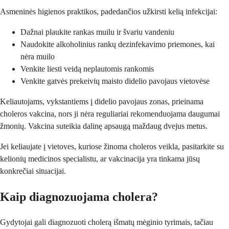
Asmeninės higienos praktikos, padedančios užkirsti kelią infekcijai:
Dažnai plaukite rankas muilu ir švariu vandeniu
Naudokite alkoholinius rankų dezinfekavimo priemones, kai
nėra muilo
Venkite liesti veidą neplautomis rankomis
Venkite gatvės prekeivių maisto didelio pavojaus vietovėse
Keliautojams, vykstantiems į didelio pavojaus zonas, prieinama
choleros vakcina, nors ji nėra reguliariai rekomenduojama daugumai
žmonių. Vakcina suteikia dalinę apsaugą maždaug dvejus metus.
Jei keliaujate į vietoves, kuriose žinoma choleros veikla, pasitarkite su
kelionių medicinos specialistu, ar vakcinacija yra tinkama jūsų
konkrečiai situacijai.
Kaip diagnozuojama cholera?
Gydytojai gali diagnozuoti cholerą išmatų mėginio tyrimais, tačiau