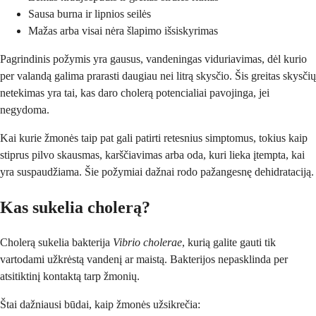
Sausa burna ir lipnios seilės
Mažas arba visai nėra šlapimo išsiskyrimas
Pagrindinis požymis yra gausus, vandeningas viduriavimas, dėl kurio
per valandą galima prarasti daugiau nei litrą skysčio. Šis greitas skysčių
netekimas yra tai, kas daro cholerą potencialiai pavojinga, jei
negydoma.
Kai kurie žmonės taip pat gali patirti retesnius simptomus, tokius kaip
stiprus pilvo skausmas, karščiavimas arba oda, kuri lieka įtempta, kai
yra suspaudžiama. Šie požymiai dažnai rodo pažangesnę dehidrataciją.
Kas sukelia cholerą?
Cholerą sukelia bakterija
Vibrio cholerae
, kurią galite gauti tik
vartodami užkrėstą vandenį ar maistą. Bakterijos nepasklinda per
atsitiktinį kontaktą tarp žmonių.
Štai dažniausi būdai, kaip žmonės užsikrečia: