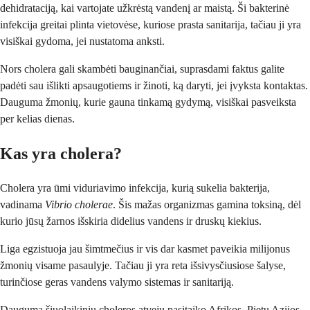
dehidrataciją, kai vartojate užkrėstą vandenį ar maistą. Ši bakterinė
infekcija greitai plinta vietovėse, kuriose prasta sanitarija, tačiau ji yra
visiškai gydoma, jei nustatoma anksti.
Nors cholera gali skambėti bauginančiai, suprasdami faktus galite
padėti sau išlikti apsaugotiems ir žinoti, ką daryti, jei įvyksta kontaktas.
Dauguma žmonių, kurie gauna tinkamą gydymą, visiškai pasveiksta
per kelias dienas.
Kas yra cholera?
Cholera yra ūmi viduriavimo infekcija, kurią sukelia bakterija,
vadinama
Vibrio cholerae
. Šis mažas organizmas gamina toksiną, dėl
kurio jūsų žarnos išskiria didelius vandens ir druskų kiekius.
Liga egzistuoja jau šimtmečius ir vis dar kasmet paveikia milijonus
žmonių visame pasaulyje. Tačiau ji yra reta išsivysčiusiose šalyse,
turinčiose geras vandens valymo sistemas ir sanitariją.
Dauguma šiuolaikinių choleros atvejų pasitaiko Afrikos, Pietų Azijos