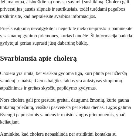
Jei įmanoma, atsineškite ką nors su savimi į susitikimą. Cholera gali
priversti jus jaustis silpnais ir sutrikusiais, todėl turėdami pagalbos
užtikrinsite, kad nepraleisite svarbios informacijos.
Prieš susitikimą nevalgykite ir negerkite nieko neįprasto ir paminėkite
visas namų gynimo priemones, kurias bandėte. Ši informacija padeda
gydytojui geriau suprasti jūsų dabartinę būklę.
Svarbiausia apie cholerą
Cholera yra rimta, bet visiškai gydoma liga, kuri plinta per užterštą
vandenį ir maistą. Geros baigties raktas yra ankstyvas simptomų
atpažinimas ir greitas skysčių papildymo gydymas.
Nors cholera gali progresuoti greitai, dauguma žmonių, kurie gauna
tinkamą priežiūrą, visiškai pasveiksta per kelias dienas. Ligos galima
išvengti paprastomis vandens ir maisto saugos priemonėmis, ypač
keliaujant.
Atminkite, kad cholera nepasklinda per atsitiktinį kontaktą su