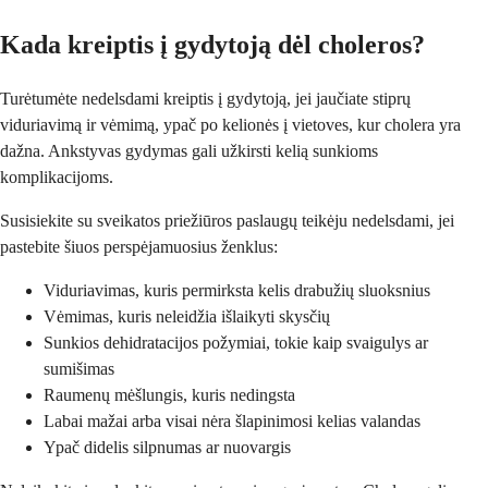
Kada kreiptis į gydytoją dėl choleros?
Turėtumėte nedelsdami kreiptis į gydytoją, jei jaučiate stiprų
viduriavimą ir vėmimą, ypač po kelionės į vietoves, kur cholera yra
dažna. Ankstyvas gydymas gali užkirsti kelią sunkioms
komplikacijoms.
Susisiekite su sveikatos priežiūros paslaugų teikėju nedelsdami, jei
pastebite šiuos perspėjamuosius ženklus:
Viduriavimas, kuris permirksta kelis drabužių sluoksnius
Vėmimas, kuris neleidžia išlaikyti skysčių
Sunkios dehidratacijos požymiai, tokie kaip svaigulys ar
sumišimas
Raumenų mėšlungis, kuris nedingsta
Labai mažai arba visai nėra šlapinimosi kelias valandas
Ypač didelis silpnumas ar nuovargis