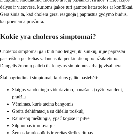
dalyse ir vietovėse, kurioms įtakos turi gamtos katastrofos ar konfliktai.
Gera žinia ta, kad cholera gerai reaguoja į paprastus gydymo būdus,
kai prieinama priežiūra.
Kokie yra choleros simptomai?
Choleros simptomai gali būti nuo lengvų iki sunkių, ir jie paprastai
pasireiškia per kelias valandas iki penkių dienų po užsikrėtimo.
Daugelis žmonių patiria tik lengvus simptomus arba jų visai nėra.
Štai pagrindiniai simptomai, kuriuos galite pastebėti:
Staigus vandeningo viduriavimo, panašaus į ryžių vandenį,
pradžia
Vėmimas, kuris ateina bangomis
Greita dehidratacija su dideliu troškulį
Raumenų mėšlungis, ypač kojose ir pilve
Silpnumas ir nuovargis
Žemas kraujospūdis ir greitas širdies ritmas