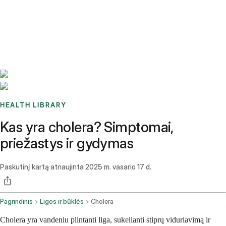
Benchmarks
Stories
FAQ
Sign up / Log in
HEALTH LIBRARY
Kas yra cholera? Simptomai,
priežastys ir gydymas
Paskutinį kartą atnaujinta
2025 m. vasario 17 d.
Pagrindinis
Ligos ir būklės
Cholera
Cholera yra vandeniu plintanti liga, sukelianti stiprų viduriavimą ir