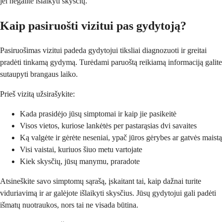
jei negalite išlaikyti skysčių.
Kaip pasiruošti vizitui pas gydytoją?
Pasiruošimas vizitui padeda gydytojui tiksliai diagnozuoti ir greitai
pradėti tinkamą gydymą. Turėdami paruoštą reikiamą informaciją galite
sutaupyti brangaus laiko.
Prieš vizitą užsirašykite:
Kada prasidėjo jūsų simptomai ir kaip jie pasikeitė
Visos vietos, kuriose lankėtės per pastarąsias dvi savaites
Ką valgėte ir gėrėte neseniai, ypač jūros gėrybes ar gatvės maistą
Visi vaistai, kuriuos šiuo metu vartojate
Kiek skysčių, jūsų manymu, praradote
Atsineškite savo simptomų sąrašą, įskaitant tai, kaip dažnai turite
viduriavimą ir ar galėjote išlaikyti skysčius. Jūsų gydytojui gali padėti
išmatų nuotraukos, nors tai ne visada būtina.