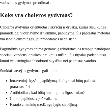
vadovautis gydymo sprendimais.
Koks yra choleros gydymas?
Choleros gydymas orientuotas į skysčių ir druskų, kurias jūsų kūnas
praranda dėl viduriavimo ir vėmimo, papildymą. Šis paprastas metodas
yra labai veiksmingas, jei pradedamas nedelsiant.
Pagrindinis gydymas apima geriamąją rehidratacijos terapiją naudojant
specialų vandens, druskos ir cukraus mišinį. Šis tirpalas padeda jūsų
kūnui veiksmingiau absorbuoti skysčius nei paprastas vanduo.
Sunkiais atvejais gydymas gali apimti:
Intraveninį skysčių papildymą, kad greitai būtų pakeistas
prarastas tūris
Antibiotikus, kad būtų sutrumpinta ligos trukmė
Cinko papildus, ypač vaikams
Kraujo cheminių medžiagų lygio stebėjimą