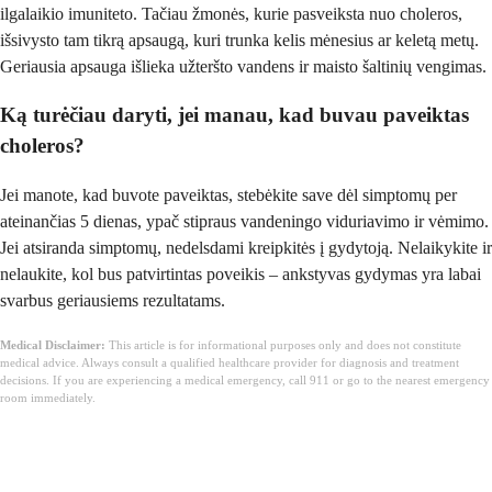
ilgalaikio imuniteto. Tačiau žmonės, kurie pasveiksta nuo choleros,
išsivysto tam tikrą apsaugą, kuri trunka kelis mėnesius ar keletą metų.
Geriausia apsauga išlieka užteršto vandens ir maisto šaltinių vengimas.
Ką turėčiau daryti, jei manau, kad buvau paveiktas
choleros?
Jei manote, kad buvote paveiktas, stebėkite save dėl simptomų per
ateinančias 5 dienas, ypač stipraus vandeningo viduriavimo ir vėmimo.
Jei atsiranda simptomų, nedelsdami kreipkitės į gydytoją. Nelaikykite ir
nelaukite, kol bus patvirtintas poveikis – ankstyvas gydymas yra labai
svarbus geriausiems rezultatams.
Medical Disclaimer:
This article is for informational purposes only and does not constitute
medical advice. Always consult a qualified healthcare provider for diagnosis and treatment
decisions. If you are experiencing a medical emergency, call 911 or go to the nearest emergency
room immediately.