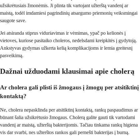
užsikrėtusiais žmonėmis. Ji plinta tik vartojant užterštą vandenį ar
maistą, todėl imdamiesi pagrindinių atsargumo priemonių veiksmingai
saugote save.
Jei atsiranda stiprus viduriavimas ir vėmimas, ypač po kelionės į
vietoves, kuriose pasitaiko choleros, nedelsdami kreipkitės į gydytoją.
Ankstyvas gydymas užkerta kelią komplikacijoms ir lemia greitesnį
pasveikimą.
Dažnai užduodami klausimai apie cholerą
Ar cholera gali plisti iš žmogaus į žmogų per atsitiktinį
kontaktą?
Ne, cholera nepasklinda per atsitiktinį kontaktą, rankų paspaudimus ar
būnant šalia užsikrėtusio žmogaus. Cholerą galite gauti tik vartodami
vandenį ar maistą, užterštą bakterijomis. Tačiau tinkama rankų higiena
vis dar svarbi, nes užterštos rankos gali pernešti bakterijas į burną.