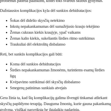
problemas padeda paaiškinti, kodėl toks svarbus skubus gydymas.
Dažniausios komplikacijos kyla dėl sunkios dehidratacijos:
Šokas dėl didelio skysčių netekimo
Inkstų nepakankamumas dėl sumažėjusio kraujo tekėjimo
Žemas cukraus kiekis kraujyje, ypač vaikams
Žemas kalio kiekis, sukeliantis širdies ritmo sutrikimus
Traukuliai dėl elektrolitų disbalanso
Reti, bet sunkūs komplikacijos gali būti:
Koma dėl sunkios dehidratacijos
Širdies nepakankamumas žmonėms, turintiems esamų širdies
ligų
Kvėpavimo sutrikimai dėl skysčių disbalanso
Smegenų patinimas sunkiais atvejais
Gera žinia ta, kad šių komplikacijų galima išvengti tinkamai atliekant
skysčių papildymo terapiją. Dauguma žmonių, kurie gauna pakankamą
gydymą, visiškai pasveiksta be ilgalaikių padarinių.