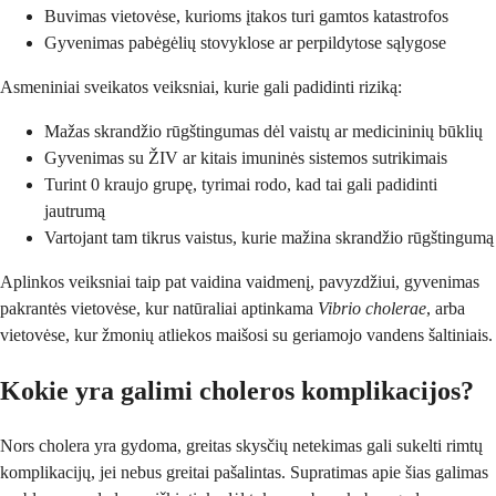
Buvimas vietovėse, kurioms įtakos turi gamtos katastrofos
Gyvenimas pabėgėlių stovyklose ar perpildytose sąlygose
Asmeniniai sveikatos veiksniai, kurie gali padidinti riziką:
Mažas skrandžio rūgštingumas dėl vaistų ar medicininių būklių
Gyvenimas su ŽIV ar kitais imuninės sistemos sutrikimais
Turint 0 kraujo grupę, tyrimai rodo, kad tai gali padidinti
jautrumą
Vartojant tam tikrus vaistus, kurie mažina skrandžio rūgštingumą
Aplinkos veiksniai taip pat vaidina vaidmenį, pavyzdžiui, gyvenimas
pakrantės vietovėse, kur natūraliai aptinkama
Vibrio cholerae
, arba
vietovėse, kur žmonių atliekos maišosi su geriamojo vandens šaltiniais.
Kokie yra galimi choleros komplikacijos?
Nors cholera yra gydoma, greitas skysčių netekimas gali sukelti rimtų
komplikacijų, jei nebus greitai pašalintas. Supratimas apie šias galimas