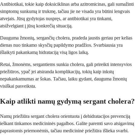
Antibiotikai, tokie kaip doksiciklinas arba azitromicinas, gali sumažinti
simptomų sunkumą ir trukmę, tačiau jie ne visada yra būtini lengvais
atvejais. Jūsų gydytojas nuspręs, ar antibiotikai yra tinkami,
atsižvelgiant į jūsų konkrečią situaciją.
Dauguma žmonių, sergančių cholera, pradeda jaustis geriau per kelias
dienas nuo tinkamo skysčių papildymo pradžios. Svarbiausia yra
išlaikyti pakankamą hidrataciją visą ligos laiką.
Retai, žmonėms, sergantiems sunkia cholera, gali prireikti intensyvios
priežiūros, ypač jei atsiranda komplikacijų, tokių kaip inkstų
nepakankamumas ar šokas. Tačiau, laiku gydant, dauguma žmonių
visiškai pasveiksta.
Kaip atlikti namų gydymą sergant cholera?
Namų priežiūra sergant cholera orientuota į dehidratacijos prevenciją
ieškant tinkamos medicininės pagalbos. Galite paremti savo atsigavimą
paprastomis priemonėmis, tačiau medicininė priežiūra išlieka svarbi.