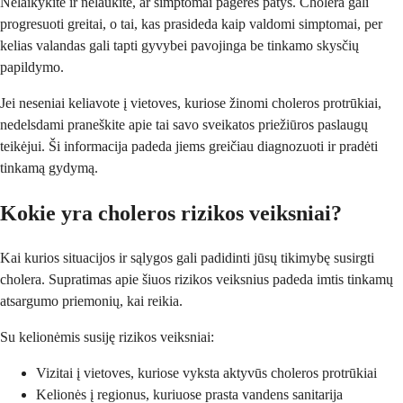
Nelaikykite ir nelaukite, ar simptomai pagerės patys. Cholera gali
progresuoti greitai, o tai, kas prasideda kaip valdomi simptomai, per
kelias valandas gali tapti gyvybei pavojinga be tinkamo skysčių
papildymo.
Jei neseniai keliavote į vietoves, kuriose žinomi choleros protrūkiai,
nedelsdami praneškite apie tai savo sveikatos priežiūros paslaugų
teikėjui. Ši informacija padeda jiems greičiau diagnozuoti ir pradėti
tinkamą gydymą.
Kokie yra choleros rizikos veiksniai?
Kai kurios situacijos ir sąlygos gali padidinti jūsų tikimybę susirgti
cholera. Supratimas apie šiuos rizikos veiksnius padeda imtis tinkamų
atsargumo priemonių, kai reikia.
Su kelionėmis susiję rizikos veiksniai:
Vizitai į vietoves, kuriose vyksta aktyvūs choleros protrūkiai
Kelionės į regionus, kuriuose prasta vandens sanitarija