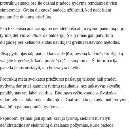
protrūkių situacijose jie dažnai pradeda gydymą remdamiesi vien
simptomais. Greita diagnozė padeda užtikrinti, kad nedelsiant
gautumėte tinkamą priežiūrą.
Pati tiksliausia analizė apima nedidelio išmatų mėginio paėmimą ir jo
tyrimą dėl
Vibrio cholerae
bakterijų. Šis tyrimas gali patvirtinti
diagnozę per kelias valandas naudojant greitus testavimo metodus.
Jūsų gydytojas taip pat paklaus apie jūsų neseną kelionės istoriją, ką
valgėte ir gėrėte, ir kada prasidėjo jūsų simptomai. Ši informacija
padeda jiems nustatyti, ar cholera yra tikėtina.
Protrūkių metu sveikatos priežiūros paslaugų teikėjai gali pradėti
gydymą dar prieš gaunant tyrimų rezultatus, nes ankstyvas skysčių
papildymas yra labai svarbus. Būdingas ryžių vandens išvaizdos
viduriavimas tinkamoje aplinkoje dažnai suteikia pakankamai įrodymų,
kad būtų galima pradėti gydymą.
Papildomi tyrimai gali apimti kraujo tyrimą, siekiant nustatyti
dehidratacijos ar elektrolitų disbalanso požymius, kurie padeda