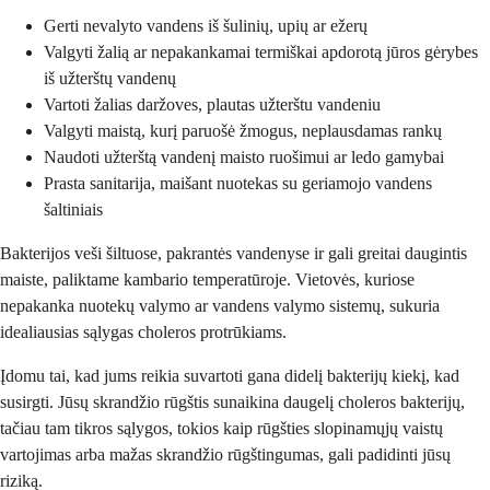
Gerti nevalyto vandens iš šulinių, upių ar ežerų
Valgyti žalią ar nepakankamai termiškai apdorotą jūros gėrybes
iš užterštų vandenų
Vartoti žalias daržoves, plautas užterštu vandeniu
Valgyti maistą, kurį paruošė žmogus, neplausdamas rankų
Naudoti užterštą vandenį maisto ruošimui ar ledo gamybai
Prasta sanitarija, maišant nuotekas su geriamojo vandens
šaltiniais
Bakterijos veši šiltuose, pakrantės vandenyse ir gali greitai daugintis
maiste, paliktame kambario temperatūroje. Vietovės, kuriose
nepakanka nuotekų valymo ar vandens valymo sistemų, sukuria
idealiausias sąlygas choleros protrūkiams.
Įdomu tai, kad jums reikia suvartoti gana didelį bakterijų kiekį, kad
susirgti. Jūsų skrandžio rūgštis sunaikina daugelį choleros bakterijų,
tačiau tam tikros sąlygos, tokios kaip rūgšties slopinamųjų vaistų
vartojimas arba mažas skrandžio rūgštingumas, gali padidinti jūsų
riziką.