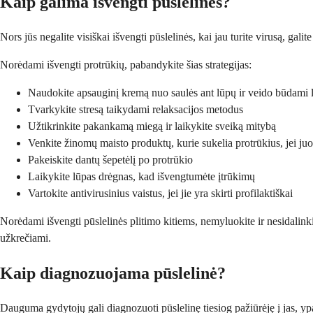
Kaip galima išvengti pūslelinės?
Nors jūs negalite visiškai išvengti pūslelinės, kai jau turite virusą, gal
Norėdami išvengti protrūkių, pabandykite šias strategijas:
Naudokite apsauginį kremą nuo saulės ant lūpų ir veido būdami 
Tvarkykite stresą taikydami relaksacijos metodus
Užtikrinkite pakankamą miegą ir laikykite sveiką mitybą
Venkite žinomų maisto produktų, kurie sukelia protrūkius, jei juo
Pakeiskite dantų šepetėlį po protrūkio
Laikykite lūpas drėgnas, kad išvengtumėte įtrūkimų
Vartokite antivirusinius vaistus, jei jie yra skirti profilaktiškai
Norėdami išvengti pūslelinės plitimo kitiems, nemyluokite ir nesidalinkit
užkrečiami.
Kaip diagnozuojama pūslelinė?
Dauguma gydytojų gali diagnozuoti pūslelinę tiesiog pažiūrėję į jas, ypač 