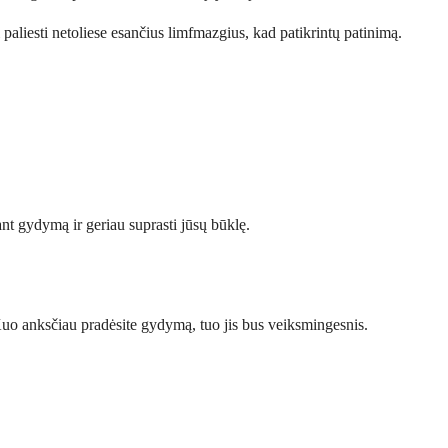
i paliesti netoliese esančius limfmazgius, kad patikrintų patinimą.
ant gydymą ir geriau suprasti jūsų būklę.
. Kuo anksčiau pradėsite gydymą, tuo jis bus veiksmingesnis.