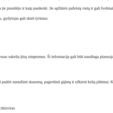
ie prasidėjo ir kaip pasikeitė. Jie apžiūrės pažeistą vietą ir gali švelnia
, gydytojas gali skirti tyrimus:
virusas sukelia jūsų simptomus. Ši informacija gali būti naudinga planuoj
 padėti sumažinti skausmą, pagreitinti gijimą ir užkirsti kelią plitimui
cikloviras