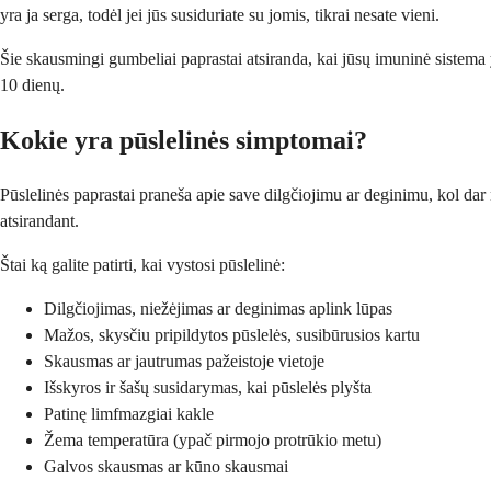
yra ja serga, todėl jei jūs susiduriate su jomis, tikrai nesate vieni.
Šie skausmingi gumbeliai paprastai atsiranda, kai jūsų imuninė sistema 
10 dienų.
Kokie yra pūslelinės simptomai?
Pūslelinės paprastai praneša apie save dilgčiojimu ar deginimu, kol da
atsirandant.
Štai ką galite patirti, kai vystosi pūslelinė:
Dilgčiojimas, niežėjimas ar deginimas aplink lūpas
Mažos, skysčiu pripildytos pūslelės, susibūrusios kartu
Skausmas ar jautrumas pažeistoje vietoje
Išskyros ir šašų susidarymas, kai pūslelės plyšta
Patinę limfmazgiai kakle
Žema temperatūra (ypač pirmojo protrūkio metu)
Galvos skausmas ar kūno skausmai