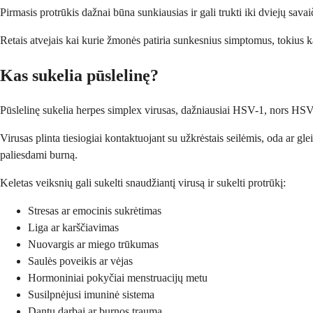
Pirmasis protrūkis dažnai būna sunkiausias ir gali trukti iki dviejų sava
Retais atvejais kai kurie žmonės patiria sunkesnius simptomus, tokius kai
Kas sukelia pūslelinę?
Pūslelinę sukelia herpes simplex virusas, dažniausiai HSV-1, nors HSV-2 t
Virusas plinta tiesiogiai kontaktuojant su užkrėstais seilėmis, oda ar gle
paliesdami burną.
Keletas veiksnių gali sukelti snaudžiantį virusą ir sukelti protrūkį:
Stresas ar emocinis sukrėtimas
Liga ar karščiavimas
Nuovargis ar miego trūkumas
Saulės poveikis ar vėjas
Hormoniniai pokyčiai menstruacijų metu
Susilpnėjusi imuninė sistema
Dantų darbai ar burnos trauma