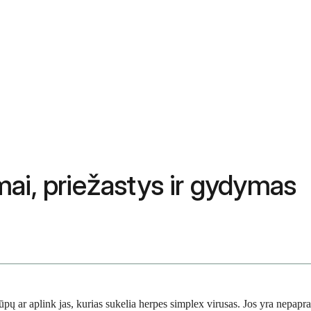
ai, priežastys ir gydymas
t lūpų ar aplink jas, kurias sukelia herpes simplex virusas. Jos yra nep