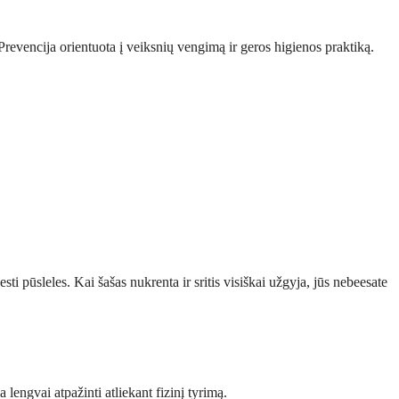
s. Prevencija orientuota į veiksnių vengimą ir geros higienos praktiką.
ti pūsleles. Kai šašas nukrenta ir sritis visiškai užgyja, jūs nebeesate
 lengvai atpažinti atliekant fizinį tyrimą.