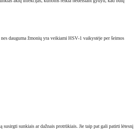
unkias akių infekcijas, kurioms reikia nedelsiant gydyti, kad būtų
menį, nes dauguma žmonių yra veikiami HSV-1 vaikystėje per šeimos
sirgti sunkiais ar dažnais protrūkiais. Jie taip pat gali patirti lėtesnį