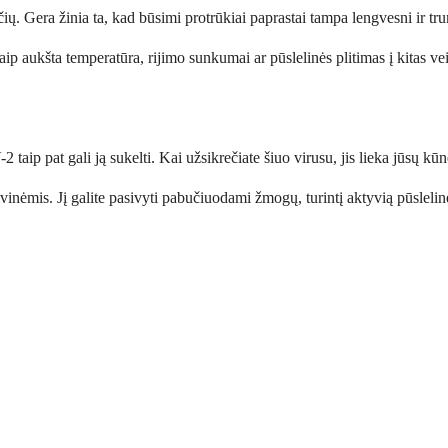
ičių. Gera žinia ta, kad būsimi protrūkiai paprastai tampa lengvesni ir t
p aukšta temperatūra, rijimo sunkumai ar pūslelinės plitimas į kitas veid
aip pat gali ją sukelti. Kai užsikrečiate šiuo virusu, jis lieka jūsų kūn
ivinėmis. Jį galite pasivyti pabučiuodami žmogų, turintį aktyvią pūslelinę