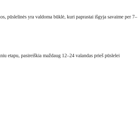
ios, pūslelinės yra valdoma būklė, kuri paprastai išgyja savaime per 7–
niu etapu, pasireiškia maždaug 12–24 valandas prieš pūslelei