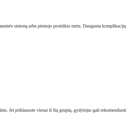
ą imuninės sistemą arba pirmojo protrūkio metu. Dauguma komplikacijų
o. Jei priklausote vienai iš šių grupių, gydytojas gali rekomenduoti