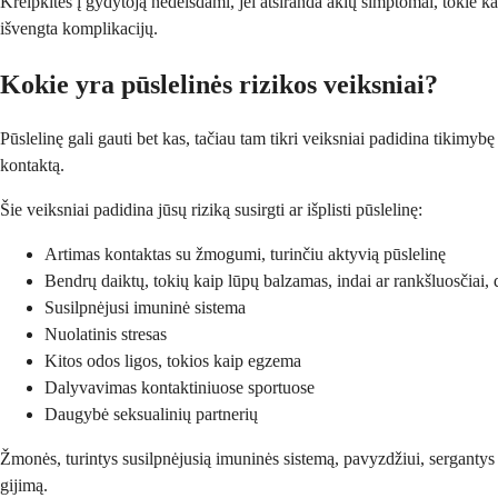
Kreipkitės į gydytoją nedelsdami, jei atsiranda akių simptomai, tokie k
išvengta komplikacijų.
Kokie yra pūslelinės rizikos veiksniai?
Pūslelinę gali gauti bet kas, tačiau tam tikri veiksniai padidina tikim
kontaktą.
Šie veiksniai padidina jūsų riziką susirgti ar išplisti pūslelinę:
Artimas kontaktas su žmogumi, turinčiu aktyvią pūslelinę
Bendrų daiktų, tokių kaip lūpų balzamas, indai ar rankšluosčiai, 
Susilpnėjusi imuninė sistema
Nuolatinis stresas
Kitos odos ligos, tokios kaip egzema
Dalyvavimas kontaktiniuose sportuose
Daugybė seksualinių partnerių
Žmonės, turintys susilpnėjusią imuninės sistemą, pavyzdžiui, sergantys ŽIV
gijimą.