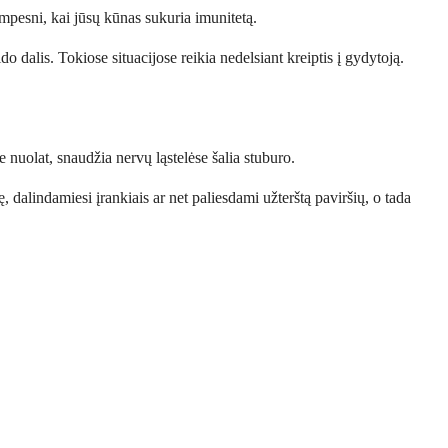
rumpesni, kai jūsų kūnas sukuria imunitetą.
o dalis. Tokiose situacijose reikia nedelsiant kreiptis į gydytoją.
e nuolat, snaudžia nervų ląstelėse šalia stuburo.
, dalindamiesi įrankiais ar net paliesdami užterštą paviršių, o tada