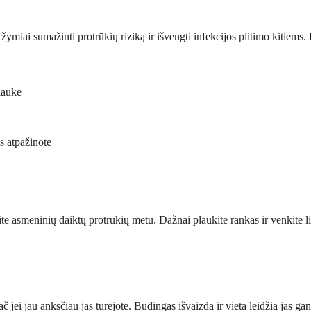
ite žymiai sumažinti protrūkių riziką ir išvengti infekcijos plitimo kitiem
lauke
s atpažinote
e asmeninių daiktų protrūkių metu. Dažnai plaukite rankas ir venkite lies
jei jau anksčiau jas turėjote. Būdingas išvaizda ir vieta leidžia jas gana