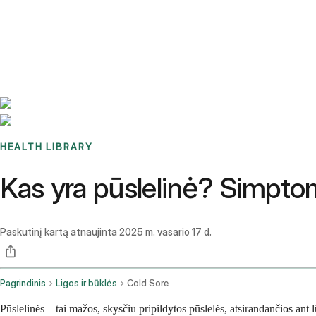
Benchmarks
Stories
FAQ
Sign up / Log in
HEALTH LIBRARY
Kas yra pūslelinė? Simptom
Paskutinį kartą atnaujinta
2025 m. vasario 17 d.
Pagrindinis
Ligos ir būklės
Cold Sore
Pūslelinės – tai mažos, skysčiu pripildytos pūslelės, atsirandančios an