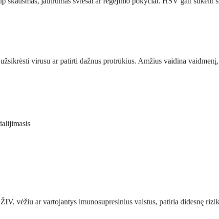
aip skausmas, jautrumas šviesai ar regėjimo pokyčiai. HSV gali sukelti s
ybę užsikrėsti virusu ar patirti dažnus protrūkius. Amžius vaidina vaid
dalijimasis
, vėžiu ar vartojantys imunosupresinius vaistus, patiria didesnę riziką su