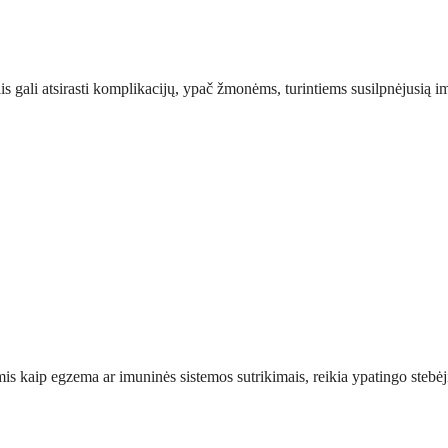
ais gali atsirasti komplikacijų, ypač žmonėms, turintiems susilpnėjusi
kaip egzema ar imuninės sistemos sutrikimais, reikia ypatingo stebėjim