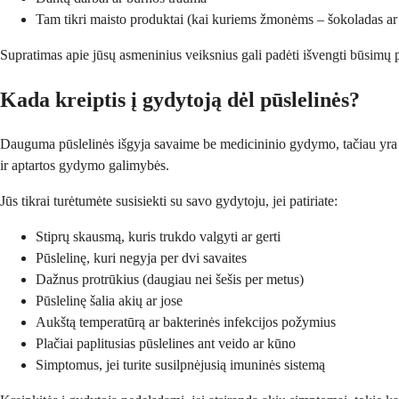
Tam tikri maisto produktai (kai kuriems žmonėms – šokoladas ar 
Supratimas apie jūsų asmeninius veiksnius gali padėti išvengti būsimų 
Kada kreiptis į gydytoją dėl pūslelinės?
Dauguma pūslelinės išgyja savaime be medicininio gydymo, tačiau yra atvej
ir aptartos gydymo galimybės.
Jūs tikrai turėtumėte susisiekti su savo gydytoju, jei patiriate:
Stiprų skausmą, kuris trukdo valgyti ar gerti
Pūslelinę, kuri negyja per dvi savaites
Dažnus protrūkius (daugiau nei šešis per metus)
Pūslelinę šalia akių ar jose
Aukštą temperatūrą ar bakterinės infekcijos požymius
Plačiai paplitusias pūslelines ant veido ar kūno
Simptomus, jei turite susilpnėjusią imuninės sistemą