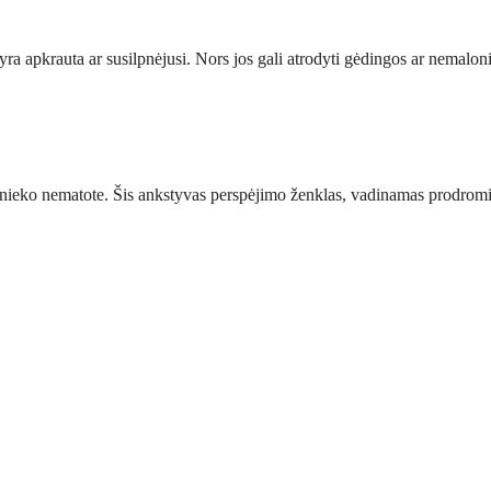
yra apkrauta ar susilpnėjusi. Nors jos gali atrodyti gėdingos ar nemalon
r nieko nematote. Šis ankstyvas perspėjimo ženklas, vadinamas prodromi