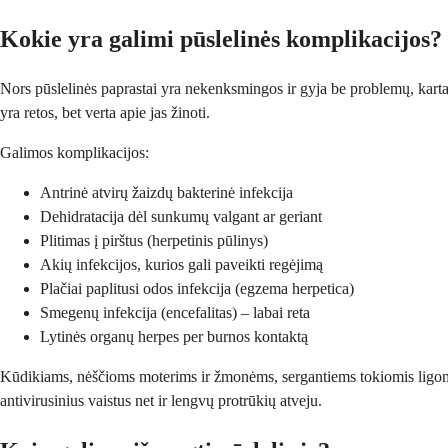
Kokie yra galimi pūslelinės komplikacijos?
Nors pūslelinės paprastai yra nekenksmingos ir gyja be problemų, kart
yra retos, bet verta apie jas žinoti.
Galimos komplikacijos:
Antrinė atvirų žaizdų bakterinė infekcija
Dehidratacija dėl sunkumų valgant ar geriant
Plitimas į pirštus (herpetinis pūlinys)
Akių infekcijos, kurios gali paveikti regėjimą
Plačiai paplitusi odos infekcija (egzema herpetica)
Smegenų infekcija (encefalitas) – labai reta
Lytinės organų herpes per burnos kontaktą
Kūdikiams, nėščioms moterims ir žmonėms, sergantiems tokiomis ligomis 
antivirusinius vaistus net ir lengvų protrūkių atveju.