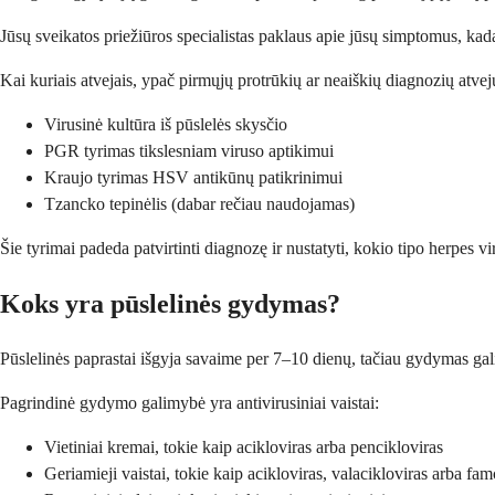
Jūsų sveikatos priežiūros specialistas paklaus apie jūsų simptomus, kada j
Kai kuriais atvejais, ypač pirmųjų protrūkių ar neaiškių diagnozių atveju
Virusinė kultūra iš pūslelės skysčio
PGR tyrimas tikslesniam viruso aptikimui
Kraujo tyrimas HSV antikūnų patikrinimui
Tzancko tepinėlis (dabar rečiau naudojamas)
Šie tyrimai padeda patvirtinti diagnozę ir nustatyti, kokio tipo herpes 
Koks yra pūslelinės gydymas?
Pūslelinės paprastai išgyja savaime per 7–10 dienų, tačiau gydymas gali
Pagrindinė gydymo galimybė yra antivirusiniai vaistai:
Vietiniai kremai, tokie kaip acikloviras arba pencikloviras
Geriamieji vaistai, tokie kaip acikloviras, valacikloviras arba fam