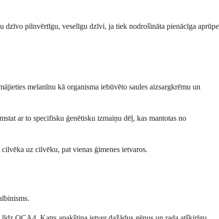
mu dzīvo pilnvērtīgu, veselīgu dzīvi, ja tiek nodrošināta pienācīga aprūpe
omājieties melanīnu kā organisma iebūvēto saules aizsargkrēmu un
imstat ar to specifisku ģenētisku izmaiņu dēļ, kas mantotas no
o cilvēka uz cilvēku, pat vienas ģimenes ietvaros.
albinisms.
 līdz OCA4. Katrs apakštipa ietver dažādus gēnus un rada atšķirīgu