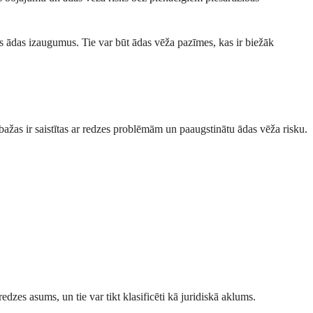
s ādas izaugumus. Tie var būt ādas vēža pazīmes, kas ir biežāk
 bažas ir saistītas ar redzes problēmām un paaugstinātu ādas vēža risku.
dzes asums, un tie var tikt klasificēti kā juridiskā aklums.