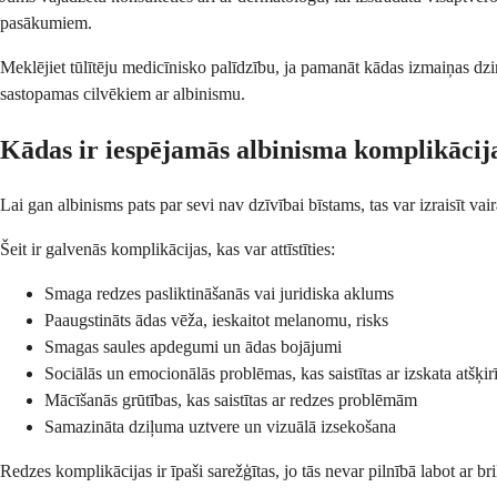
pasākumiem.
Meklējiet tūlītēju medicīnisko palīdzību, ja pamanāt kādas izmaiņas dz
sastopamas cilvēkiem ar albinismu.
Kādas ir iespējamās albinisma komplikācij
Lai gan albinisms pats par sevi nav dzīvībai bīstams, tas var izraisīt v
Šeit ir galvenās komplikācijas, kas var attīstīties:
Smaga redzes pasliktināšanās vai juridiska aklums
Paaugstināts ādas vēža, ieskaitot melanomu, risks
Smagas saules apdegumi un ādas bojājumi
Sociālās un emocionālās problēmas, kas saistītas ar izskata atšķi
Mācīšanās grūtības, kas saistītas ar redzes problēmām
Samazināta dziļuma uztvere un vizuālā izsekošana
Redzes komplikācijas ir īpaši sarežģītas, jo tās nevar pilnībā labot ar b