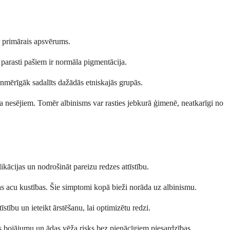
ir primārais apsvērums.
 parasti pašiem ir normāla pigmentācija.
nmērīgāk sadalīts dažādās etniskajās grupās.
kta nesējiem. Tomēr albinisms var rasties jebkurā ģimenē, neatkarīgi no
kācijas un nodrošināt pareizu redzes attīstību.
as acu kustības. Šie simptomi kopā bieži norāda uz albinismu.
tību un ieteikt ārstēšanu, lai optimizētu redzi.
das bojājumu un ādas vēža risks bez pienācīgiem piesardzības