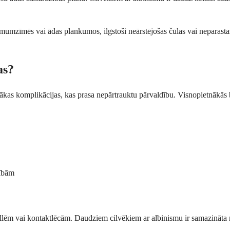
imumzīmēs vai ādas plankumos, ilgstoši neārstējošas čūlas vai neparasta
as?
airākas komplikācijas, kas prasa nepārtrauktu pārvaldību. Visnopietnākās
rībām
rillēm vai kontaktlēcām. Daudziem cilvēkiem ar albinismu ir samazināta re