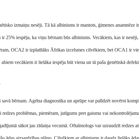
 ģenētisko izmaiņu nesēji. Tā kā albinisms ir mantots, ģimenes anamnēze 
bā ir 25% iespēja, ka viņu bērnam būs albinisms. Vecākiem, kas ir nesēji,
ram, OCA2 ir izplatītāks Āfrikas izcelsmes cilvēkiem, bet OCA1 ir vie
 jo abiem vecākiem ir lielāka iespēja būt viena un tā paša ģenētiskā defe
?
i savā bērnam. Agrīna diagnostika un aprūpe var palīdzēt novērst kompli
 vai redzes problēmas, piemēram, jutīgums pret gaismu vai nekontrolējam
gadījumā sākot jau zīdaiņa vecumā. Oftalmologs var uzraudzīt redzes attīs
rošu ādas aizsardzības plānu. Cilvēkiem ar albinismu ir daudz lielāks ā