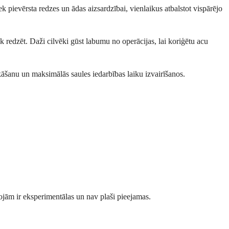
pievērsta redzes un ādas aizsardzībai, vienlaikus atbalstot vispārējo
bāk redzēt. Daži cilvēki gūst labumu no operācijas, lai koriģētu acu
āšanu un maksimālās saules iedarbības laiku izvairīšanos.
rojām ir eksperimentālas un nav plaši pieejamas.