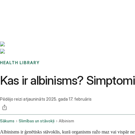
Benchmarks
Stories
FAQ
Sign up / Log in
HEALTH LIBRARY
Kas ir albinisms? Simptomi
Pēdējo reizi atjaunināts
2025. gada 17. februāris
Sākums
Slimības un stāvokļi
Albinism
Albinisms ir ģenētisks stāvoklis, kurā organisms ražo maz vai vispār n