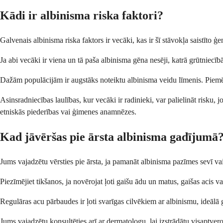
Kādi ir albinisma riska faktori?
Galvenais albinisma riska faktors ir vecāki, kas ir šī stāvokļa saistīto
Ja abi vecāki ir viena un tā paša albinisma gēna nesēji, katrā grūtniecī
Dažām populācijām ir augstāks noteiktu albinisma veidu līmenis. Piemē
Asinsradniecības laulības, kur vecāki ir radinieki, var palielināt risku,
etniskās piederības vai ģimenes anamnēzes.
Kad jāvēršas pie ārsta albinisma gadījumā
Jums vajadzētu vērsties pie ārsta, ja pamanāt albinisma pazīmes sevī va
Piezīmējiet tikšanos, ja novērojat ļoti gaišu ādu un matus, gaišas acis
Regulāras acu pārbaudes ir ļoti svarīgas cilvēkiem ar albinismu, ideālā 
Jums vajadzētu konsultēties arī ar dermatologu, lai izstrādātu visaptve