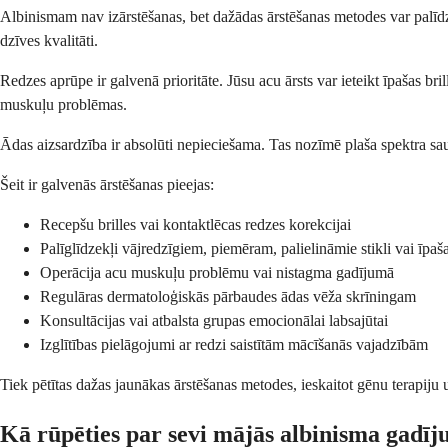
Albinismam nav izārstēšanas, bet dažādas ārstēšanas metodes var palīdz
dzīves kvalitāti.
Redzes aprūpe ir galvenā prioritāte. Jūsu acu ārsts var ieteikt īpašas br
muskuļu problēmas.
Ādas aizsardzība ir absolūti nepieciešama. Tas nozīmē plaša spektra sa
Šeit ir galvenās ārstēšanas pieejas:
Recepšu brilles vai kontaktlēcas redzes korekcijai
Palīglīdzekļi vājredzīgiem, piemēram, palielināmie stikli vai īp
Operācija acu muskuļu problēmu vai nistagma gadījumā
Regulāras dermatoloģiskās pārbaudes ādas vēža skrīningam
Konsultācijas vai atbalsta grupas emocionālai labsajūtai
Izglītības pielāgojumi ar redzi saistītām mācīšanās vajadzībām
Tiek pētītas dažas jaunākas ārstēšanas metodes, ieskaitot gēnu terapiju
Kā rūpēties par sevi mājās albinisma gadī