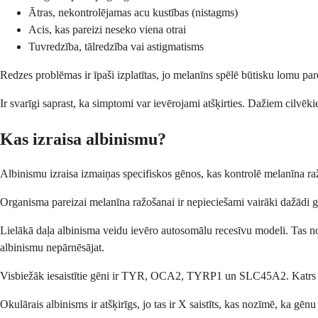
Ātras, nekontrolējamas acu kustības (nistagms)
Acis, kas pareizi neseko viena otrai
Tuvredzība, tālredzība vai astigmatisms
Redzes problēmas ir īpaši izplatītas, jo melanīns spēlē būtisku lomu par
Ir svarīgi saprast, ka simptomi var ievērojami atšķirties. Dažiem cilvēk
Kas izraisa albinismu?
Albinismu izraisa izmaiņas specifiskos gēnos, kas kontrolē melanīna ra
Organisma pareizai melanīna ražošanai ir nepieciešami vairāki dažādi g
Lielākā daļa albinisma veidu ievēro autosomālu recesīvu modeli. Tas noz
albinismu nepārnēsājat.
Visbiežāk iesaistītie gēni ir TYR, OCA2, TYRP1 un SLC45A2. Katrs gēns
Okulārais albinisms ir atšķirīgs, jo tas ir X saistīts, kas nozīmē, ka 