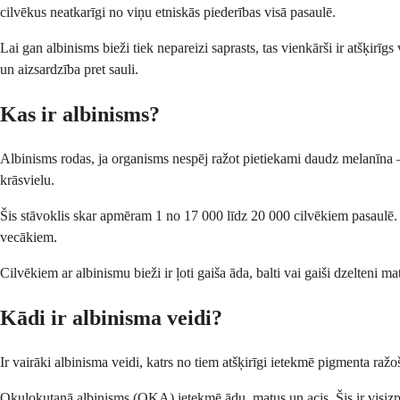
cilvēkus neatkarīgi no viņu etniskās piederības visā pasaulē.
Lai gan albinisms bieži tiek nepareizi saprasts, tas vienkārši ir atšķirī
un aizsardzība pret sauli.
Kas ir albinisms?
Albinisms rodas, ja organisms nespēj ražot pietiekami daudz melanīna 
krāsvielu.
Šis stāvoklis skar apmēram 1 no 17 000 līdz 20 000 cilvēkiem pasaulē. Tā
vecākiem.
Cilvēkiem ar albinismu bieži ir ļoti gaiša āda, balti vai gaiši dzelteni
Kādi ir albinisma veidi?
Ir vairāki albinisma veidi, katrs no tiem atšķirīgi ietekmē pigmenta raž
Okulokutanā albinisms (OKA) ietekmē ādu, matus un acis. Šis ir visizp