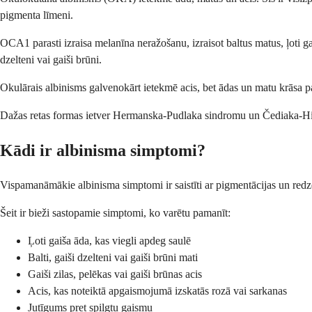
pigmenta līmeni.
OCA1 parasti izraisa melanīna neražošanu, izraisot baltus matus, ļoti g
dzelteni vai gaiši brūni.
Okulārais albinisms galvenokārt ietekmē acis, bet ādas un matu krāsa pal
Dažas retas formas ietver Hermanska-Pudlaka sindromu un Čediaka-Higa
Kādi ir albinisma simptomi?
Vispamanāmākie albinisma simptomi ir saistīti ar pigmentācijas un redz
Šeit ir bieži sastopamie simptomi, ko varētu pamanīt:
Ļoti gaiša āda, kas viegli apdeg saulē
Balti, gaiši dzelteni vai gaiši brūni mati
Gaiši zilas, pelēkas vai gaiši brūnas acis
Acis, kas noteiktā apgaismojumā izskatās rozā vai sarkanas
Jutīgums pret spilgtu gaismu