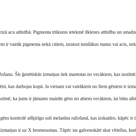
eizā acu attīstībā. Pigmenta trūkums ietekmē tīklenes attīstību un smadz
iem ir vairāk pigmenta nekā citiem, izraisot tumšākus matus vai acis, nek
žošanu. Šīs ģenētiskās izmaiņas tiek mantotas no vecākiem, kas nozīmē, 
ēni, kas darbojas kopā. Ja vienam vai vairākiem no šiem gēniem ir izma
īmē, ka jums ir jāmanto mainīts gēns no abiem vecākiem, lai būtu albini
 kontrolē atšķirīgu soli melanīna ražošanā, kas izskaidro, kāpēc ir d
gēnu izmaiņas ir uz X hromosomas. Tāpēc tas galvenokārt skar vīriešus, k