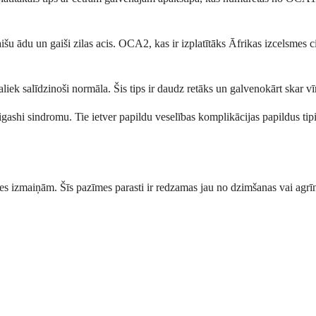
aišu ādu un gaiši zilas acis. OCA2, kas ir izplatītāks Āfrikas izcelsme
iek salīdzinoši normāla. Šis tips ir daudz retāks un galvenokārt skar vīr
shi sindromu. Tie ietver papildu veselības komplikācijas papildus tip
es izmaiņām. Šīs pazīmes parasti ir redzamas jau no dzimšanas vai agrī