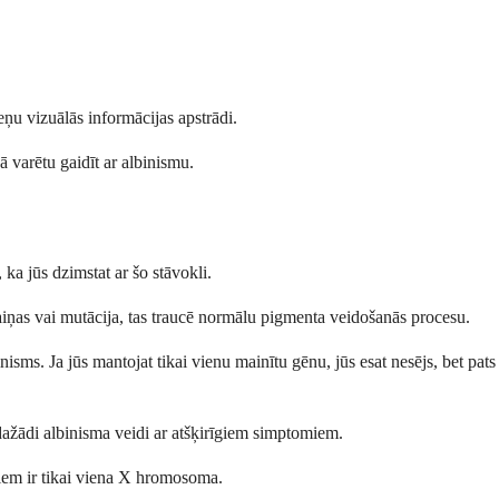
eņu vizuālās informācijas apstrādi.
ā varētu gaidīt ar albinismu.
ka jūs dzimstat ar šo stāvokli.
iņas vai mutācija, tas traucē normālu pigmenta veidošanās procesu.
sms. Ja jūs mantojat tikai vienu mainītu gēnu, jūs esat nesējs, bet pats
ažādi albinisma veidi ar atšķirīgiem simptomiem.
uriem ir tikai viena X hromosoma.