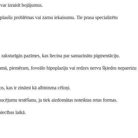
var izraisīt bojājumus.
laušu problēmas vai zarnu iekaisumu. Tie prasa specializētu
u raksturīgās pazīmes, kas liecina par samazinātu pigmentāciju.
jumā, piemēram, foveālo hipoplaziju vai redzes nervu šķiedru nepareizu
os, kas ir zināmi kā albinisma cēloņi.
raucējumu testēšanu, ja tiek aizdomātas noteiktas retas formas.
iecības laikā.