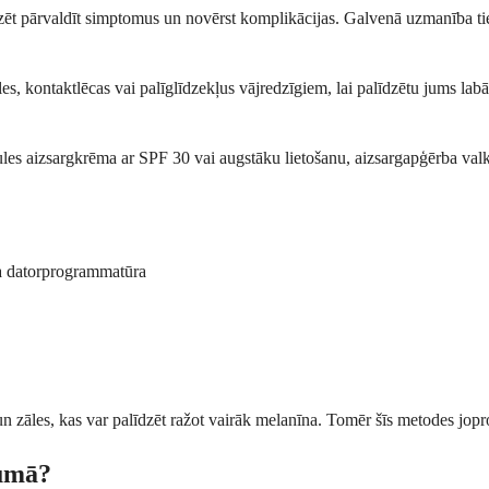
ēt pārvaldīt simptomus un novērst komplikācijas. Galvenā uzmanība tiek 
illes, kontaktlēcas vai palīglīdzekļus vājredzīgiem, lai palīdzētu jums la
ules aizsargkrēma ar SPF 30 vai augstāku lietošanu, aizsargapģērba valk
aša datorprogrammatūra
 un zāles, kas var palīdzēt ražot vairāk melanīna. Tomēr šīs metodes jop
jumā?