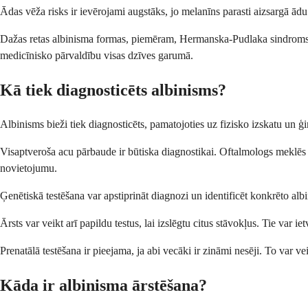
Ādas vēža risks ir ievērojami augstāks, jo melanīns parasti aizsargā ādu
Dažas retas albinisma formas, piemēram, Hermanska-Pudlaka sindroms, v
medicīnisko pārvaldību visas dzīves garumā.
Kā tiek diagnosticēts albinisms?
Albinisms bieži tiek diagnosticēts, pamatojoties uz fizisko izskatu un 
Visaptveroša acu pārbaude ir būtiska diagnostikai. Oftalmologs meklēs 
novietojumu.
Ģenētiskā testēšana var apstiprināt diagnozi un identificēt konkrēto alb
Ārsts var veikt arī papildu testus, lai izslēgtu citus stāvokļus. Tie var
Prenatālā testēšana ir pieejama, ja abi vecāki ir zināmi nesēji. To var 
Kāda ir albinisma ārstēšana?