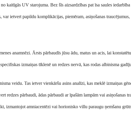
 no kaitīgās UV starojuma. Bez šīs aizsardzības pat īsa saules iedarbība 
ar ietvert papildu komplikācijas, piemēram, asiņošanas traucējumus, p
ģimenes anamnēzi. Ārsts pārbaudīs jūsu ādu, matus un acis, lai konstatēt
specifiskas izmaiņas tīklenē un redzes nervā, kas rodas albinisma gadī
inisma veidu. Tas ietver vienkāršu asins analīzi, kas meklē izmaiņas gēn
 ietvert redzes pārbaudi, ādas pārbaudi ar īpašām lampām vai asiņošanas t
veikt, izmantojot amniacentēzi vai horionisko villu paraugu ņemšanu grūtn