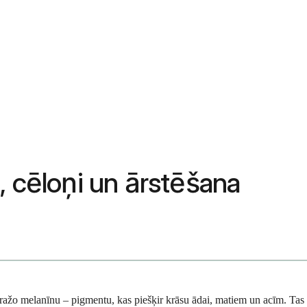
, cēloņi un ārstēšana
eražo melanīnu – pigmentu, kas piešķir krāsu ādai, matiem un acīm. Tas 