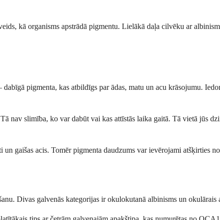
gs veids, kā organisms apstrādā pigmentu. Lielākā daļa cilvēku ar albinis
– dabīgā pigmenta, kas atbildīgs par ādas, matu un acu krāsojumu. Ied
 nav slimība, ko var dabūt vai kas attīstās laika gaitā. Tā vietā jūs dz
 mati un gaišas acis. Tomēr pigmenta daudzums var ievērojami atšķirties n
ošanu. Divas galvenās kategorijas ir okulokutanā albinisms un okulārais 
latītākais tips ar četrām galvenajām apakštipa, kas numurētas no OCA1