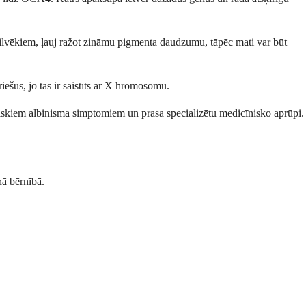
s cilvēkiem, ļauj ražot zināmu pigmenta daudzumu, tāpēc mati var būt
iešus, jo tas ir saistīts ar X hromosomu.
iskiem albinisma simptomiem un prasa specializētu medicīnisko aprūpi.
nā bērnībā.