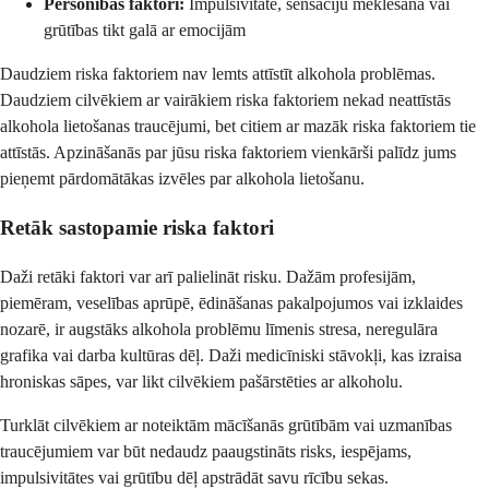
Personības faktori:
Impulsivitāte, sensāciju meklēšana vai
grūtības tikt galā ar emocijām
Daudziem riska faktoriem nav lemts attīstīt alkohola problēmas.
Daudziem cilvēkiem ar vairākiem riska faktoriem nekad neattīstās
alkohola lietošanas traucējumi, bet citiem ar mazāk riska faktoriem tie
attīstās. Apzināšanās par jūsu riska faktoriem vienkārši palīdz jums
pieņemt pārdomātākas izvēles par alkohola lietošanu.
Retāk sastopamie riska faktori
Daži retāki faktori var arī palielināt risku. Dažām profesijām,
piemēram, veselības aprūpē, ēdināšanas pakalpojumos vai izklaides
nozarē, ir augstāks alkohola problēmu līmenis stresa, neregulāra
grafika vai darba kultūras dēļ. Daži medicīniski stāvokļi, kas izraisa
hroniskas sāpes, var likt cilvēkiem pašārstēties ar alkoholu.
Turklāt cilvēkiem ar noteiktām mācīšanās grūtībām vai uzmanības
traucējumiem var būt nedaudz paaugstināts risks, iespējams,
impulsivitātes vai grūtību dēļ apstrādāt savu rīcību sekas.