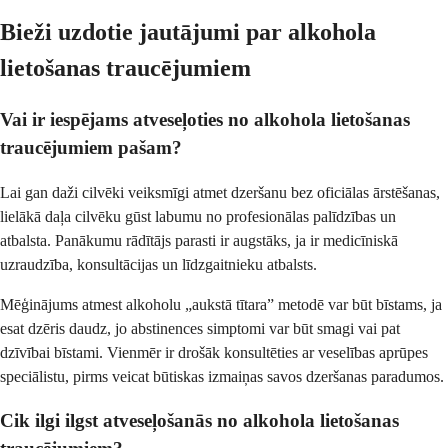
Bieži uzdotie jautājumi par alkohola
lietošanas traucējumiem
Vai ir iespējams atveseļoties no alkohola lietošanas
traucējumiem pašam?
Lai gan daži cilvēki veiksmīgi atmet dzeršanu bez oficiālas ārstēšanas,
lielākā daļa cilvēku gūst labumu no profesionālas palīdzības un
atbalsta. Panākumu rādītājs parasti ir augstāks, ja ir medicīniskā
uzraudzība, konsultācijas un līdzgaitnieku atbalsts.
Mēģinājums atmest alkoholu „aukstā tītara” metodē var būt bīstams, ja
esat dzēris daudz, jo abstinences simptomi var būt smagi vai pat
dzīvībai bīstami. Vienmēr ir drošāk konsultēties ar veselības aprūpes
speciālistu, pirms veicat būtiskas izmaiņas savos dzeršanas paradumos.
Cik ilgi ilgst atveseļošanās no alkohola lietošanas