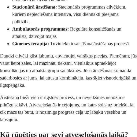
Stacionārā ārstēšana:
Stacionārās programmas cilvēkiem,
kuriem nepieciešama intensīva, visu diennakti pieejama
palīdzība
Ambulatorās programmas:
Regulāra konsultēšanās un
atbalsts, dzīvojot mājās
Ģimenes terapija:
Tuvinieku iesaistīšana ārstēšanas procesā
Daudzi cilvēki gūst labumu, apvienojot vairākas pieejas. Piemēram, jūs
varat lietot zāles, lai mazinātu tieksmi, vienlaikus apmeklējot
konsultācijas un atbalsta grupu sanāksmes. Jūsu ārstēšanas komanda
sadarbosies ar jums, lai atrastu kombināciju, kas šķiet visnoderīgākā un
ilgtspējīgākā.
Ārstēšana bieži vien ir ilgstošs process, un neveiksmes nenozīmē
pilnīgu sakāvi. Atveseļošanās ir ceļojums, un katrs solis uz priekšu, lai
cik mazs tas būtu, ir nozīmīgs progress ceļā uz labāku veselību un
labsajūtu.
Kā rūpēties par sevi atveseļošanās laikā?