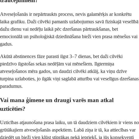
traucējumiem?
Atveseļošanās ir nepārtraukts process, nevis galamērķis ar konkrētu
laika grafiku. Daži cilvēki pamanīs uzlabojumus savā fiziskajā veselībā
dažu dienu vai nedēļu laikā pēc dzeršanas pārtraukšanas, bet
emocionālā un psiholoģiskā dziedināšana bieži vien prasa mēnešus vai
gadus.
Akūtā abstinences fāze parasti ilgst 3–7 dienas, bet daži cilvēki
piedzīvo ilgstošas ​​sekas nedēļām vai mēnešiem. Ilgtermiņa
atveseļošanos mēra gados, un daudzi cilvēki atklāj, ka viņu dzīve
turpina uzlaboties, jo ilgāk viņi saglabā atturību vai veselīgus dzeršanas
paradumus.
Vai mana ģimene un draugi varēs man atkal
uzticēties?
Uzticības atjaunošana prasa laiku, un tā daudziem cilvēkiem ir viens no
grūtākajiem atveseļošanās aspektiem. Labā ziņa ir tā, ka attiecības var
dziedēt un bieži vien kļūst stiprākas nekā iepriekš, ja jūs konsekventi