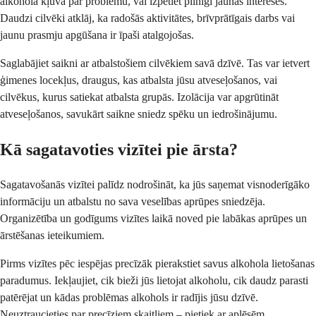
alkohola kļuva par problēmu, vai izpētiet pilnīgi jaunas intereses.
Daudzi cilvēki atklāj, ka radošās aktivitātes, brīvprātīgais darbs vai
jaunu prasmju apgūšana ir īpaši atalgojošas.
Saglabājiet saikni ar atbalstošiem cilvēkiem savā dzīvē. Tas var ietvert
ģimenes locekļus, draugus, kas atbalsta jūsu atveseļošanos, vai
cilvēkus, kurus satiekat atbalsta grupās. Izolācija var apgrūtināt
atveseļošanos, savukārt saikne sniedz spēku un iedrošinājumu.
Kā sagatavoties vizītei pie ārsta?
Sagatavošanās vizītei palīdz nodrošināt, ka jūs saņemat visnoderīgāko
informāciju un atbalstu no sava veselības aprūpes sniedzēja.
Organizētība un godīgums vizītes laikā noved pie labākas aprūpes un
ārstēšanas ieteikumiem.
Pirms vizītes pēc iespējas precīzāk pierakstiet savus alkohola lietošanas
paradumus. Iekļaujiet, cik bieži jūs lietojat alkoholu, cik daudz parasti
patērējat un kādas problēmas alkohols ir radījis jūsu dzīvē.
Neuztraucieties par precīziem skaitļiem – pietiek ar aplēsēm.