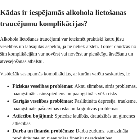
Kādas ir iespējamās alkohola lietošanas
traucējumu komplikācijas?
Alkohola lietošanas traucējumi var ietekmēt praktiski katru jūsu
veselības un labsajūtas aspektu, ja tie netiek ārstēti. Tomēr daudzas no
šīm komplikācijām var novērst vai novērst ar pienācīgu ārstēšanu un
atveseļošanās atbalstu.
Visbiežāk sastopamās komplikācijas, ar kurām varētu saskarties, ir:
Fiziskas veselības problēmas:
Aknu slimības, sirds problēmas,
paaugstināts asinsspiediens un paaugstināts vēža risks
Garīgās veselības problēmas:
Pasliktināta depresija, trauksme,
paaugstināts pašnāvības risks un kognitīvas problēmas
Attiecību bojājumi:
Spriedze laulībās, draudzībās un ģimenes
attiecībās
Darba un finanšu problēmas:
Darba zudums, samazināta
produktivitāte un pieaugošas finanšu parādsaistības