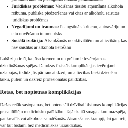
Juridiskas problēmas:
Vadīšanas tiesību atņemšana alkohola
reibumā, publiska piedzeršanās vai citas ar alkoholu saistītas
juridiskas problēmas
Negadījumi un traumas:
Paaugstināts kritienu, autoavāriju un
citu novēršamu traumu risks
Sociālā izolācija:
Atsaukšanās no aktivitātēm un attiecībām, kas
nav saistītas ar alkohola lietošanu
Labā ziņa ir tā, ka jūsu ķermenim un prātam ir ievērojamas
dziedināšanas spējas. Daudzas fiziskās komplikācijas ievērojami
uzlabojas, tiklīdz jūs pārtraucat dzert, un attiecības bieži dziedē ar
laiku, pūlēm un dažreiz profesionālas palīdzības.
Retas, bet nopietnas komplikācijas
Dažas retāk sastopamas, bet potenciāli dzīvībai bīstamas komplikācijas
prasa tūlītēju medicīnisko palīdzību. Tajā skaitā smaga aknu mazspēja,
pankreatīts vai alkohola saindēšanās. Atsaukšanas krampji, lai gan reti,
var būt bīstami bez medicīniskās uzraudzības.