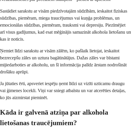
Sastādiet sarakstu ar visām piedzīvotajām sūdzībām, ieskaitot fiziskas
sūdzības, piemēram, miega traucējumus vai kuņģa problēmas, un
emocionālas sūdzības, piemēram, trauksmi vai depresiju. Piezīmējiet
arī visus gadījumus, kad esat mēģinājis samazināt alkohola lietošanu un
kas ir noticis.
Ņemiet līdzi sarakstu ar visām zālēm, ko pašlaik lietojat, ieskaitot
bezrecepšu zāles un uztura bagātinātājus. Dažas zāles var bīstami
mijiedarboties ar alkoholu, un šī informācija palīdz ārstam nodrošināt
drošāku aprūpi.
Ja jūtaties ērti, apsveriet iespēju ņemt līdzi uz vizīti uzticamu draugu
vai ģimenes locekli. Viņi var sniegt atbalstu un var atcerēties detaļas,
ko jūs aizmirstat pieminēt.
Kāda ir galvenā atziņa par alkohola
lietošanas traucējumiem?