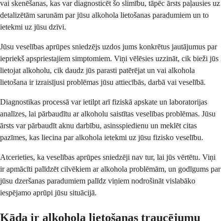
vai skenēšanas, kas var diagnosticēt šo slimību, tāpēc ārsts paļausies uz
detalizētām sarunām par jūsu alkohola lietošanas paradumiem un to
ietekmi uz jūsu dzīvi.
Jūsu veselības aprūpes sniedzējs uzdos jums konkrētus jautājumus par
iepriekš apspriestajiem simptomiem. Viņi vēlēsies uzzināt, cik bieži jūs
lietojat alkoholu, cik daudz jūs parasti patērējat un vai alkohola
lietošana ir izraisījusi problēmas jūsu attiecībās, darbā vai veselībā.
Diagnostikas processā var ietilpt arī fiziskā apskate un laboratorijas
analīzes, lai pārbaudītu ar alkoholu saistītas veselības problēmas. Jūsu
ārsts var pārbaudīt aknu darbību, asinsspiedienu un meklēt citas
pazīmes, kas liecina par alkohola ietekmi uz jūsu fizisko veselību.
Atcerieties, ka veselības aprūpes sniedzēji nav tur, lai jūs vērtētu. Viņi
ir apmācīti palīdzēt cilvēkiem ar alkohola problēmām, un godīgums par
jūsu dzeršanas paradumiem palīdz viņiem nodrošināt vislabāko
iespējamo aprūpi jūsu situācijā.
Kāda ir alkohola lietošanas traucējumu