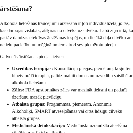
ārstēšana?
Alkohola lietošanas traucējumu ārstēšana ir ļoti individualizēta, jo tas,
kas darbojas vislabāk, atšķiras no cilvēka uz cilvēku. Labā ziņa ir tā, ka
pastāv daudzas efektīvas ārstēšanas iespējas, un lielākā daļa cilvēku ar
nelielu pacietību un mēģinājumiem atrod sev piemērotu pieeju.
Galvenās ārstēšanas pieejas ietver:
Uzvedības terapijas:
Konsultāciju pieejas, piemēram, kognitīvi
biheiviorālā terapija, palīdz mainīt domas un uzvedību saistībā ar
alkohola lietošanu
Zāles:
FDA apstiprinātas zāles var mazināt tieksmi un padarīt
dzeršanu mazāk pievilcīgu
Atbalsta grupas:
Programmas, piemēram, Anonīmie
Alkoholiķi, SMART atveseļošanās vai citas līdzīgu cilvēku
atbalsta grupas
Medicīniskā detoksikācija:
Medicīniski uzraudzīta atcelšana
cilvēkiem ar fizisku atkarību