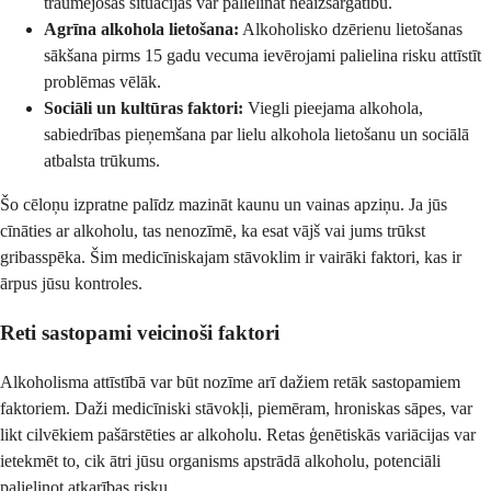
traumējošas situācijas var palielināt neaizsargātību.
Agrīna alkohola lietošana:
Alkoholisko dzērienu lietošanas
sākšana pirms 15 gadu vecuma ievērojami palielina risku attīstīt
problēmas vēlāk.
Sociāli un kultūras faktori:
Viegli pieejama alkohola,
sabiedrības pieņemšana par lielu alkohola lietošanu un sociālā
atbalsta trūkums.
Šo cēloņu izpratne palīdz mazināt kaunu un vainas apziņu. Ja jūs
cīnāties ar alkoholu, tas nenozīmē, ka esat vājš vai jums trūkst
gribasspēka. Šim medicīniskajam stāvoklim ir vairāki faktori, kas ir
ārpus jūsu kontroles.
Reti sastopami veicinoši faktori
Alkoholisma attīstībā var būt nozīme arī dažiem retāk sastopamiem
faktoriem. Daži medicīniski stāvokļi, piemēram, hroniskas sāpes, var
likt cilvēkiem pašārstēties ar alkoholu. Retas ģenētiskās variācijas var
ietekmēt to, cik ātri jūsu organisms apstrādā alkoholu, potenciāli
palielinot atkarības risku.