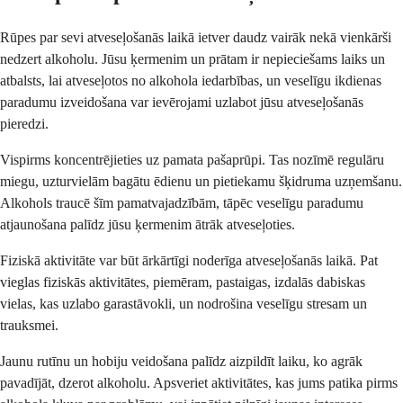
Rūpes par sevi atveseļošanās laikā ietver daudz vairāk nekā vienkārši
nedzert alkoholu. Jūsu ķermenim un prātam ir nepieciešams laiks un
atbalsts, lai atveseļotos no alkohola iedarbības, un veselīgu ikdienas
paradumu izveidošana var ievērojami uzlabot jūsu atveseļošanās
pieredzi.
Vispirms koncentrējieties uz pamata pašaprūpi. Tas nozīmē regulāru
miegu, uzturvielām bagātu ēdienu un pietiekamu šķidruma uzņemšanu.
Alkohols traucē šīm pamatvajadzībām, tāpēc veselīgu paradumu
atjaunošana palīdz jūsu ķermenim ātrāk atveseļoties.
Fiziskā aktivitāte var būt ārkārtīgi noderīga atveseļošanās laikā. Pat
vieglas fiziskās aktivitātes, piemēram, pastaigas, izdalās dabiskas
vielas, kas uzlabo garastāvokli, un nodrošina veselīgu stresam un
trauksmei.
Jaunu rutīnu un hobiju veidošana palīdz aizpildīt laiku, ko agrāk
pavadījāt, dzerot alkoholu. Apsveriet aktivitātes, kas jums patika pirms