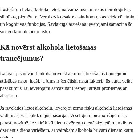
Ilgstoša un liela alkohola lietošana var izraisīt arī retas neiroloģiskas
slimības, piemēram, Vernike-Korsakova sindromu, kas ietekmē atmiņu
un kognitīvās funkcijas. Savlaicīga ārstēšana ievērojami samazina šo
smago komplikāciju risku.
Kā novērst alkohola lietošanas
traucējumus?
Lai gan jūs nevarat pilnībā novērst alkohola lietošanas traucējumu
attīstības risku, īpaši, ja jums ir ģenētiski riska faktori, jūs varat veikt
pasākumus, lai ievērojami samazinātu iespēju attīstīt problēmas ar
alkoholu.
Ja izvēlaties lietot alkoholu, ievērojot zemu risku alkohola lietošanas
vadlīnijas, var palīdzēt jūs pasargāt. Veselīgiem pieaugušajiem tas
parasti nozīmē ne vairāk kā vienu dzērienu dienā sievietēm un divus
dzērienus dienā vīriešiem, ar vairākām alkohola brīvām dienām katru
nedēļu.