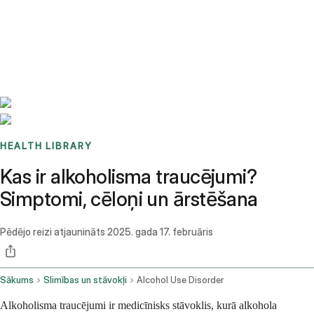
Benchmarks
Stories
FAQ
Sign up / Log in
HEALTH LIBRARY
Kas ir alkoholisma traucējumi?
Simptomi, cēloņi un ārstēšana
Pēdējo reizi atjaunināts
2025. gada 17. februāris
Sākums
Slimības un stāvokļi
Alcohol Use Disorder
Alkoholisma traucējumi ir medicīnisks stāvoklis, kurā alkohola