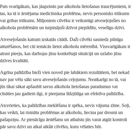
Pats svarīgākais, kas jāapzinās par alkohola lietošanas traucējumiem, ir
tas, ka tā ir ārstējama medicīniska problēma, nevis personisks trūkums
vai gribas trūkums. Miljoniem cilvēku ir veiksmīgi atveseļojušies no
alkohola problēmām un turpinājuši dzīvot piepildītu, veselīgu dzīvi.
Atveseļošanās katram izskatās citādi. Daži cilvēki sasniedz pilnīgu
atturēšanos, bet citi iemācās lietot alkoholu mērenībā. Vissvarīgākais ir
atrast pieeju, kas darbojas jūsu konkrētajā situācijā un uzlabo jūsu
dzīves kvalitāti.
Agrīna palīdzība bieži vien noved pie labākiem rezultātiem, bet nekad
nav par vēlu sākt savu atveseļošanās ceļojumu. Neatkarīgi no tā, vai
jūs tikai sākat apšaubīt savus alkohola lietošanas paradumus vai
cīnāties jau gadiem ilgi, ir pieejama līdzjūtīga un efektīva palīdzība.
Atcerieties, ka palīdzības meklēšana ir spēka, nevis vājuma zīme. Soļi,
kas veikti, lai risinātu problēmas ar alkoholu, liecina par drosmi un
pašapziņu. Ar pienācīgu ārstēšanu un atbalstu jūs varat atgūt kontroli
pār savu dzīvi un atkal atklāt cilvēku, kuru vēlaties būt.