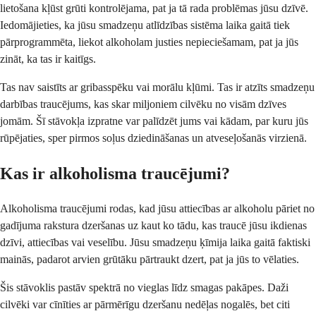
lietošana kļūst grūti kontrolējama, pat ja tā rada problēmas jūsu dzīvē.
Iedomājieties, ka jūsu smadzeņu atlīdzības sistēma laika gaitā tiek
pārprogrammēta, liekot alkoholam justies nepieciešamam, pat ja jūs
zināt, ka tas ir kaitīgs.
Tas nav saistīts ar gribasspēku vai morālu kļūmi. Tas ir atzīts smadzeņu
darbības traucējums, kas skar miljoniem cilvēku no visām dzīves
jomām. Šī stāvokļa izpratne var palīdzēt jums vai kādam, par kuru jūs
rūpējaties, sper pirmos soļus dziedināšanas un atveseļošanās virzienā.
Kas ir alkoholisma traucējumi?
Alkoholisma traucējumi rodas, kad jūsu attiecības ar alkoholu pāriet no
gadījuma rakstura dzeršanas uz kaut ko tādu, kas traucē jūsu ikdienas
dzīvi, attiecības vai veselību. Jūsu smadzeņu ķīmija laika gaitā faktiski
mainās, padarot arvien grūtāku pārtraukt dzert, pat ja jūs to vēlaties.
Šis stāvoklis pastāv spektrā no vieglas līdz smagas pakāpes. Daži
cilvēki var cīnīties ar pārmērīgu dzeršanu nedēļas nogalēs, bet citi