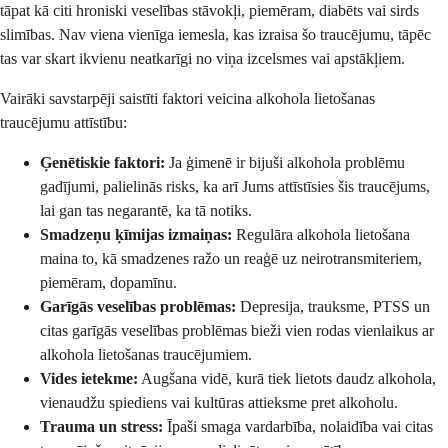
tāpat kā citi hroniski veselības stāvokļi, piemēram, diabēts vai sirds
slimības. Nav viena vienīga iemesla, kas izraisa šo traucējumu, tāpēc
tas var skart ikvienu neatkarīgi no viņa izcelsmes vai apstākļiem.
Vairāki savstarpēji saistīti faktori veicina alkohola lietošanas
traucējumu attīstību:
Ģenētiskie faktori:
Ja ģimenē ir bijuši alkohola problēmu
gadījumi, palielinās risks, ka arī Jums attīstīsies šis traucējums,
lai gan tas negarantē, ka tā notiks.
Smadzeņu ķīmijas izmaiņas:
Regulāra alkohola lietošana
maina to, kā smadzenes ražo un reaģē uz neirotransmiteriem,
piemēram, dopamīnu.
Garīgās veselības problēmas:
Depresija, trauksme, PTSS un
citas garīgās veselības problēmas bieži vien rodas vienlaikus ar
alkohola lietošanas traucējumiem.
Vides ietekme:
Augšana vidē, kurā tiek lietots daudz alkohola,
vienaudžu spiediens vai kultūras attieksme pret alkoholu.
Trauma un stress:
Īpaši smaga vardarbība, nolaidība vai citas