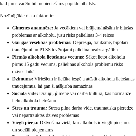
kad jums varētu būt nepieciešams papildu atbalsts.
Nozīmīgākie riska faktori ir:
Ģimenes anamnēze:
Ja vecākiem vai brāļiem/māsām ir bijušas
problēmas ar alkoholu, jūsu risks palielinās 3-4 reizes
Garīgās veselības problēmas:
Depresija, trauksme, bipolāri
traucējumi un PTSS ievērojami palielina neaizsargātību
Pirmās alkohola lietošanas vecums:
Sākot lietot alkoholu
pirms 15 gadu vecuma, palielinās alkohola problēmu risks
dzīves laikā
Dzimums:
Vīriešiem ir lielāka iespēja attīstīt alkohola lietošanas
traucējumus, lai gan šī atšķirība samazinās
Sociālā vide:
Draugi, ģimene vai darba kultūra, kas normalizē
lielu alkohola lietošanu
Stres un trauma:
Stresa pilna darba vide, traumatiska pieredze
vai nepārtrauktas dzīves problēmas
Viegli pieeja:
Dzīvošana vietā, kur alkohols ir viegli pieejams
un sociāli pieņemams