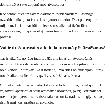
demonstrējat savu apņemšanos atveseļoties.
Koncentrējieties uz savām darbībām, nevis vārdiem. Pastāvīga
uzvedība laika gaitā ir tas, kas atjauno uzticību. Esiet pacietīgi ar
mīļajiem, kuriem var būt nepieciešams laiks, lai ticētu jūsu
atveseļošanai, un apsveriet ģimenes terapiju, lai kopīgi pārvarētu šo
procesu.
Vai ir droši atrasties alkohola tuvumā pēc ārstēšanas?
Tas ir atkarīgs no jūsu individuālās situācijas un atveseļošanās
mērķiem. Daži cilvēki atveseļošanās procesā izvēlas pilnībā izvairīties
no alkohola un uzskata, ka ir noderīgi izvairīties no situācijām, kurās
notiek alkohola lietošana, īpaši atveseļošanās sākumā.
Citi laika gaitā jūtas ērti, atrodoties alkohola tuvumā, nelietojot to. To
vajadzētu apspriest ar savu ārstēšanas komandu, jo viņi var palīdzēt
novērtēt jūsu personiskos riska faktorus un izstrādāt stratēģijas situāciju
risināšanai, kas saistītas ar alkoholu.