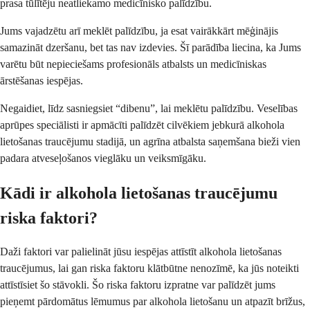
prasa tūlītēju neatliekamo medicīnisko palīdzību.
Jums vajadzētu arī meklēt palīdzību, ja esat vairākkārt mēģinājis
samazināt dzeršanu, bet tas nav izdevies. Šī parādība liecina, ka Jums
varētu būt nepieciešams profesionāls atbalsts un medicīniskas
ārstēšanas iespējas.
Negaidiet, līdz sasniegsiet “dibenu”, lai meklētu palīdzību. Veselības
aprūpes speciālisti ir apmācīti palīdzēt cilvēkiem jebkurā alkohola
lietošanas traucējumu stadijā, un agrīna atbalsta saņemšana bieži vien
padara atveseļošanos vieglāku un veiksmīgāku.
Kādi ir alkohola lietošanas traucējumu
riska faktori?
Daži faktori var palielināt jūsu iespējas attīstīt alkohola lietošanas
traucējumus, lai gan riska faktoru klātbūtne nenozīmē, ka jūs noteikti
attīstīsiet šo stāvokli. Šo riska faktoru izpratne var palīdzēt jums
pieņemt pārdomātus lēmumus par alkohola lietošanu un atpazīt brīžus,