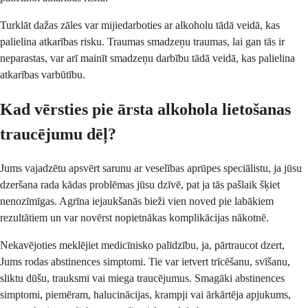
Turklāt dažas zāles var mijiedarboties ar alkoholu tādā veidā, kas
palielina atkarības risku. Traumas smadzeņu traumas, lai gan tās ir
neparastas, var arī mainīt smadzeņu darbību tādā veidā, kas palielina
atkarības varbūtību.
Kad vērsties pie ārsta alkohola lietošanas
traucējumu dēļ?
Jums vajadzētu apsvērt sarunu ar veselības aprūpes speciālistu, ja jūsu
dzeršana rada kādas problēmas jūsu dzīvē, pat ja tās pašlaik šķiet
nenozīmīgas. Agrīna iejaukšanās bieži vien noved pie labākiem
rezultātiem un var novērst nopietnākas komplikācijas nākotnē.
Nekavējoties meklējiet medicīnisko palīdzību, ja, pārtraucot dzert,
Jums rodas abstinences simptomi. Tie var ietvert trīcēšanu, svīšanu,
sliktu dūšu, trauksmi vai miega traucējumus. Smagāki abstinences
simptomi, piemēram, halucinācijas, krampji vai ārkārtēja apjukums,