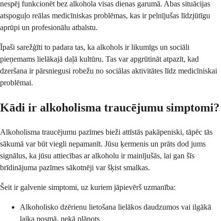
nespēj funkcionēt bez alkohola visas dienas garumā. Abas situācijas
atspoguļo reālas medicīniskas problēmas, kas ir pelnījušas līdzjūtīgu
aprūpi un profesionālu atbalstu.
Īpaši sarežģīti to padara tas, ka alkohols ir likumīgs un sociāli
pieņemams lielākajā daļā kultūru. Tas var apgrūtināt atpazīt, kad
dzeršana ir pārsniegusi robežu no sociālas aktivitātes līdz medicīniskai
problēmai.
Kādi ir alkoholisma traucējumu simptomi?
Alkoholisma traucējumu pazīmes bieži attīstās pakāpeniski, tāpēc tās
sākumā var būt viegli nepamanīt. Jūsu ķermenis un prāts dod jums
signālus, ka jūsu attiecības ar alkoholu ir mainījušās, lai gan šīs
brīdinājuma pazīmes sākotnēji var šķist smalkas.
Šeit ir galvenie simptomi, uz kuriem jāpievērš uzmanība:
Alkoholisko dzērienu lietošana lielākos daudzumos vai ilgākā
laika posmā, nekā plānots