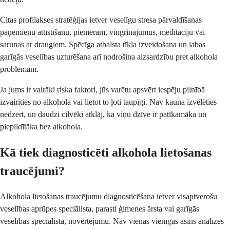
Citas profilakses stratēģijas ietver veselīgu stresa pārvaldīšanas
paņēmienu attīstīšanu, piemēram, vingrinājumus, meditāciju vai
sarunas ar draugiem. Spēcīga atbalsta tīkla izveidošana un labas
garīgās veselības uzturēšana arī nodrošina aizsardzību pret alkohola
problēmām.
Ja jums ir vairāki riska faktori, jūs varētu apsvērt iespēju pilnībā
izvairīties no alkohola vai lietot to ļoti taupīgi. Nav kauna izvēlēties
nedzert, un daudzi cilvēki atklāj, ka viņu dzīve ir patīkamāka un
piepildītāka bez alkohola.
Kā tiek diagnosticēti alkohola lietošanas
traucējumi?
Alkohola lietošanas traucējumu diagnosticēšana ietver visaptverošu
veselības aprūpes speciālista, parasti ģimenes ārsta vai garīgās
veselības speciālista, novērtējumu. Nav vienas vienīgas asins analīzes