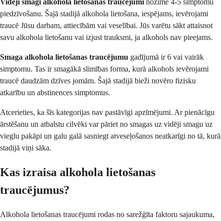
Vidēji smagi alkohola lietošanas traucējumi
nozīmē 4-5 simptomu
piedzīvošanu. Šajā stadijā alkohola lietošana, iespējams, ievērojami
traucē Jūsu darbam, attiecībām vai veselībai. Jūs varētu sākt attaisnot
savu alkohola lietošanu vai izjust trauksmi, ja alkohols nav pieejams.
Smaga alkohola lietošanas traucējumu
gadījumā ir 6 vai vairāk
simptomu. Tas ir smagākā slimības forma, kurā alkohols ievērojami
traucē daudzām dzīves jomām. Šajā stadijā bieži novēro fizisku
atkarību un abstinences simptomus.
Atcerieties, ka šīs kategorijas nav pastāvīgi apzīmējumi. Ar pienācīgu
ārstēšanu un atbalstu cilvēki var pāriet no smagas uz vidēji smagu uz
vieglu pakāpi un galu galā sasniegt atveseļošanos neatkarīgi no tā, kurā
stadijā viņi sāka.
Kas izraisa alkohola lietošanas
traucējumus?
Alkohola lietošanas traucējumi rodas no sarežģīta faktoru sajaukuma,