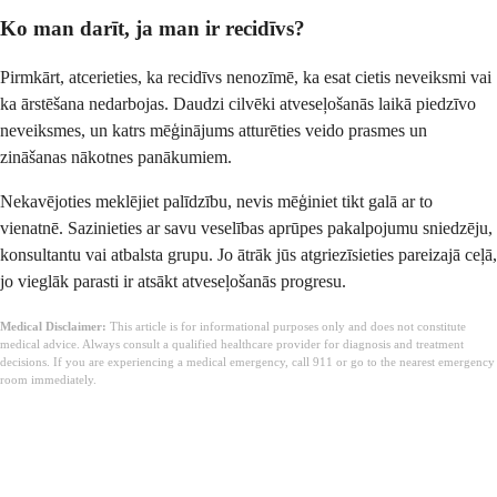
Ko man darīt, ja man ir recidīvs?
Pirmkārt, atcerieties, ka recidīvs nenozīmē, ka esat cietis neveiksmi vai
ka ārstēšana nedarbojas. Daudzi cilvēki atveseļošanās laikā piedzīvo
neveiksmes, un katrs mēģinājums atturēties veido prasmes un
zināšanas nākotnes panākumiem.
Nekavējoties meklējiet palīdzību, nevis mēģiniet tikt galā ar to
vienatnē. Sazinieties ar savu veselības aprūpes pakalpojumu sniedzēju,
konsultantu vai atbalsta grupu. Jo ātrāk jūs atgriezīsieties pareizajā ceļā,
jo vieglāk parasti ir atsākt atveseļošanās progresu.
Medical Disclaimer:
This article is for informational purposes only and does not constitute
medical advice. Always consult a qualified healthcare provider for diagnosis and treatment
decisions. If you are experiencing a medical emergency, call 911 or go to the nearest emergency
room immediately.