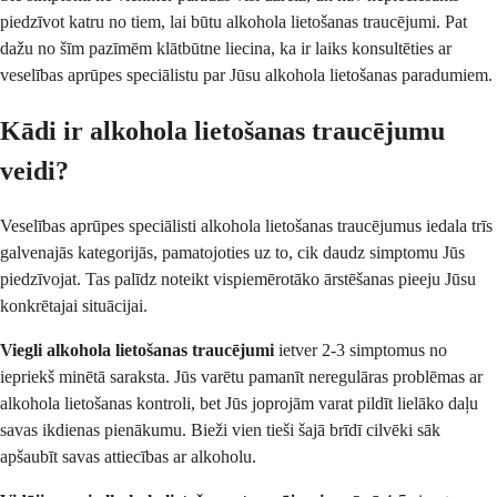
piedzīvot katru no tiem, lai būtu alkohola lietošanas traucējumi. Pat
dažu no šīm pazīmēm klātbūtne liecina, ka ir laiks konsultēties ar
veselības aprūpes speciālistu par Jūsu alkohola lietošanas paradumiem.
Kādi ir alkohola lietošanas traucējumu
veidi?
Veselības aprūpes speciālisti alkohola lietošanas traucējumus iedala trīs
galvenajās kategorijās, pamatojoties uz to, cik daudz simptomu Jūs
piedzīvojat. Tas palīdz noteikt vispiemērotāko ārstēšanas pieeju Jūsu
konkrētajai situācijai.
Viegli alkohola lietošanas traucējumi
ietver 2-3 simptomus no
iepriekš minētā saraksta. Jūs varētu pamanīt neregulāras problēmas ar
alkohola lietošanas kontroli, bet Jūs joprojām varat pildīt lielāko daļu
savas ikdienas pienākumu. Bieži vien tieši šajā brīdī cilvēki sāk
apšaubīt savas attiecības ar alkoholu.