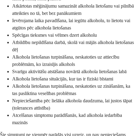
Atkārtotas mēģinājumu samazināt alkohola lietošanu vai pilnībā
atteikties no tā, bet bez panākumiem
Ievērojama laika pavadīšana, lai iegūtu alkoholu, to lietotu vai
atgūtos pēc alkohola lietošanas
Spēcīgas tieksmes vai vēlmes dzert alkoholu
Atbildību nepildīšana darbā, skolā vai mājās alkohola lietošanas
dēļ
Alkohola lietošanas turpināšana, neskatoties uz attiecību
problēmām, ko izraisījis alkohols
Svarīgu aktivitāšu atstāšana novārtā alkohola lietošanas labā
Alkohola lietošana situācijās, kur tas ir fiziski bīstami
Alkohola lietošanas turpināšana, neskatoties uz zināšanām, ka
tas pasliktina veselības problēmas
Nepieciešamība pēc lielāka alkohola daudzuma, lai justos tāpat
(tolerances attīstība)
Atcelšanas simptomu parādīšanās, kad alkohola iedarbība
mazinās
Šie simptomi ne vienmēr parādās visi uzreiz, un nav nepieciešams