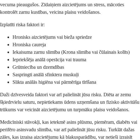
vecuma pieaugušos. Zīdaiņiem aizcietējums un stress, mācoties
kontrolēt zarnu kustības, veicina plaisu veidošanos.
Izplatīti riska faktori ir:
Hronisks aizcietējums vai bieža spriedze
Hroniska caureja
Iekaisuma zarnu slimība (Krona slimība vai čūlainais kolīts)
Iepriekšēja anālā operācija vai trauma
Grūtniecība un dzemdības
Saspringti anālā sfinktera muskuļi
Slikta anālās higiēna vai pārmērīga tīrīšana
Daži dzīvesveida faktori var arī palielināt jūsu risku. Diēta ar zemu
šķiedrvielu saturu, nepietiekams ūdens uzņemšana un fizisko aktivitāšu
trūkums var veicināt aizcietējumu un turpmāku plaisu veidošanos.
Medicīniski stāvokļi, kas ietekmē asins plūsmu, piemēram, diabēts vai
perifēro asinsvadu slimība, var arī palielināt jūsu risku. Turklāt dažas
zāles, kas izraisa aizcietējumu kā blakusparādību, var netieši izraisīt