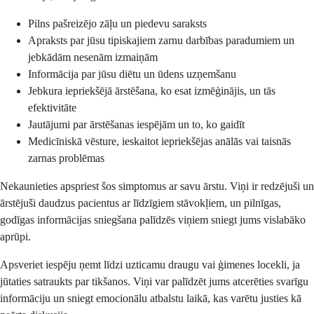
Pilns pašreizējo zāļu un piedevu saraksts
Apraksts par jūsu tipiskajiem zarnu darbības paradumiem un
jebkādām nesenām izmaiņām
Informācija par jūsu diētu un ūdens uzņemšanu
Jebkura iepriekšējā ārstēšana, ko esat izmēģinājis, un tās
efektivitāte
Jautājumi par ārstēšanas iespējām un to, ko gaidīt
Medicīniskā vēsture, ieskaitot iepriekšējas anālās vai taisnās
zarnas problēmas
Nekaunieties apspriest šos simptomus ar savu ārstu. Viņi ir redzējuši un
ārstējuši daudzus pacientus ar līdzīgiem stāvokļiem, un pilnīgas,
godīgas informācijas sniegšana palīdzēs viņiem sniegt jums vislabāko
aprūpi.
Apsveriet iespēju ņemt līdzi uzticamu draugu vai ģimenes locekli, ja
jūtaties satraukts par tikšanos. Viņi var palīdzēt jums atcerēties svarīgu
informāciju un sniegt emocionālu atbalstu laikā, kas varētu justies kā