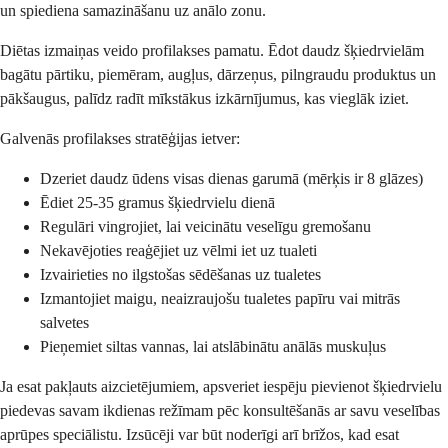
un spiediena samazināšanu uz anālo zonu.
Diētas izmaiņas veido profilakses pamatu. Ēdot daudz šķiedrvielām
bagātu pārtiku, piemēram, augļus, dārzeņus, pilngraudu produktus un
pākšaugus, palīdz radīt mīkstākus izkārnījumus, kas vieglāk iziet.
Galvenās profilakses stratēģijas ietver:
Dzeriet daudz ūdens visas dienas garumā (mērķis ir 8 glāzes)
Ēdiet 25-35 gramus šķiedrvielu dienā
Regulāri vingrojiet, lai veicinātu veselīgu gremošanu
Nekavējoties reaģējiet uz vēlmi iet uz tualeti
Izvairieties no ilgstošas sēdēšanas uz tualetes
Izmantojiet maigu, neaizraujošu tualetes papīru vai mitrās
salvetes
Pieņemiet siltas vannas, lai atslābinātu anālās muskuļus
Ja esat pakļauts aizcietējumiem, apsveriet iespēju pievienot šķiedrvielu
piedevas savam ikdienas režīmam pēc konsultēšanās ar savu veselības
aprūpes speciālistu. Izsūcēji var būt noderīgi arī brīžos, kad esat