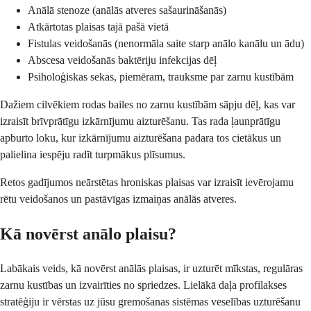
Anālā stenoze (anālās atveres sašaurināšanās)
Atkārtotas plaisas tajā pašā vietā
Fistulas veidošanās (nenormāla saite starp anālo kanālu un ādu)
Abscesa veidošanās baktēriju infekcijas dēļ
Psiholoģiskas sekas, piemēram, trauksme par zarnu kustībām
Dažiem cilvēkiem rodas bailes no zarnu kustībām sāpju dēļ, kas var
izraisīt brīvprātīgu izkārnījumu aizturēšanu. Tas rada ļaunprātīgu
apburto loku, kur izkārnījumu aizturēšana padara tos cietākus un
palielina iespēju radīt turpmākus plīsumus.
Retos gadījumos neārstētas hroniskas plaisas var izraisīt ievērojamu
rētu veidošanos un pastāvīgas izmaiņas anālās atveres.
Kā novērst anālo plaisu?
Labākais veids, kā novērst anālās plaisas, ir uzturēt mīkstas, regulāras
zarnu kustības un izvairīties no spriedzes. Lielākā daļa profilakses
stratēģiju ir vērstas uz jūsu gremošanas sistēmas veselības uzturēšanu