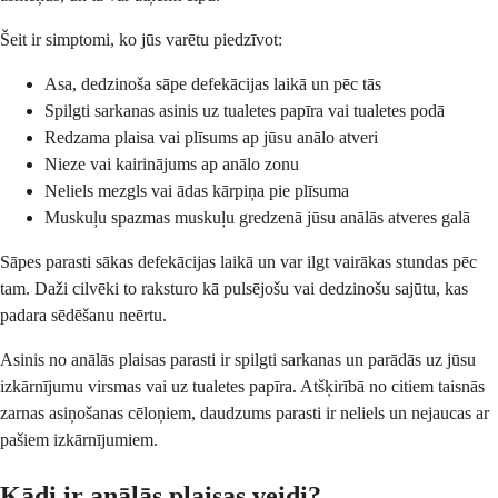
Šeit ir simptomi, ko jūs varētu piedzīvot:
Asa, dedzinoša sāpe defekācijas laikā un pēc tās
Spilgti sarkanas asinis uz tualetes papīra vai tualetes podā
Redzama plaisa vai plīsums ap jūsu anālo atveri
Nieze vai kairinājums ap anālo zonu
Neliels mezgls vai ādas kārpiņa pie plīsuma
Muskuļu spazmas muskuļu gredzenā jūsu anālās atveres galā
Sāpes parasti sākas defekācijas laikā un var ilgt vairākas stundas pēc
tam. Daži cilvēki to raksturo kā pulsējošu vai dedzinošu sajūtu, kas
padara sēdēšanu neērtu.
Asinis no anālās plaisas parasti ir spilgti sarkanas un parādās uz jūsu
izkārnījumu virsmas vai uz tualetes papīra. Atšķirībā no citiem taisnās
zarnas asiņošanas cēloņiem, daudzums parasti ir neliels un nejaucas ar
pašiem izkārnījumiem.
Kādi ir anālās plaisas veidi?