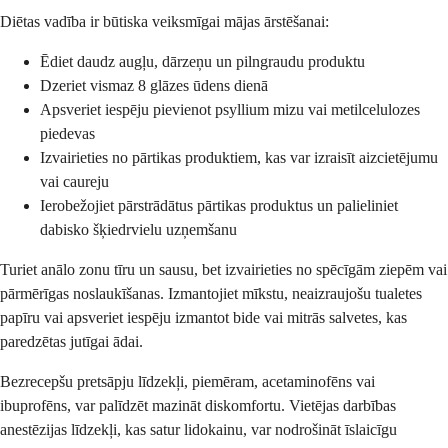
Diētas vadība ir būtiska veiksmīgai mājas ārstēšanai:
Ēdiet daudz augļu, dārzeņu un pilngraudu produktu
Dzeriet vismaz 8 glāzes ūdens dienā
Apsveriet iespēju pievienot psyllium mizu vai metilcelulozes
piedevas
Izvairieties no pārtikas produktiem, kas var izraisīt aizcietējumu
vai caureju
Ierobežojiet pārstrādātus pārtikas produktus un palieliniet
dabisko šķiedrvielu uzņemšanu
Turiet anālo zonu tīru un sausu, bet izvairieties no spēcīgām ziepēm vai
pārmērīgas noslaukīšanas. Izmantojiet mīkstu, neaizraujošu tualetes
papīru vai apsveriet iespēju izmantot bide vai mitrās salvetes, kas
paredzētas jutīgai ādai.
Bezrecepšu pretsāpju līdzekļi, piemēram, acetaminofēns vai
ibuprofēns, var palīdzēt mazināt diskomfortu. Vietējas darbības
anestēzijas līdzekļi, kas satur lidokainu, var nodrošināt īslaicīgu