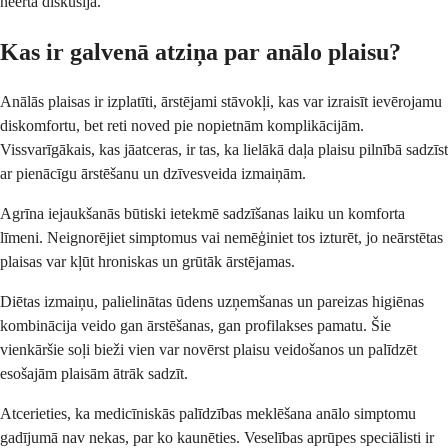
neērta diskusija.
Kas ir galvenā atziņa par anālo plaisu?
Anālās plaisas ir izplatīti, ārstējami stāvokļi, kas var izraisīt ievērojamu
diskomfortu, bet reti noved pie nopietnām komplikācijām.
Vissvarīgākais, kas jāatceras, ir tas, ka lielākā daļa plaisu pilnībā sadzīst
ar pienācīgu ārstēšanu un dzīvesveida izmaiņām.
Agrīna iejaukšanās būtiski ietekmē sadzīšanas laiku un komforta
līmeni. Neignorējiet simptomus vai nemēģiniet tos izturēt, jo neārstētas
plaisas var kļūt hroniskas un grūtāk ārstējamas.
Diētas izmaiņu, palielinātas ūdens uzņemšanas un pareizas higiēnas
kombinācija veido gan ārstēšanas, gan profilakses pamatu. Šie
vienkāršie soļi bieži vien var novērst plaisu veidošanos un palīdzēt
esošajām plaisām ātrāk sadzīt.
Atcerieties, ka medicīniskās palīdzības meklēšana anālo simptomu
gadījumā nav nekas, par ko kaunēties. Veselības aprūpes speciālisti ir