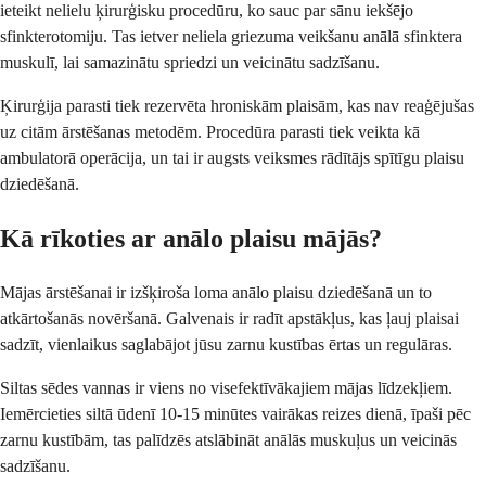
ieteikt nelielu ķirurģisku procedūru, ko sauc par sānu iekšējo
sfinkterotomiju. Tas ietver neliela griezuma veikšanu anālā sfinktera
muskulī, lai samazinātu spriedzi un veicinātu sadzīšanu.
Ķirurģija parasti tiek rezervēta hroniskām plaisām, kas nav reaģējušas
uz citām ārstēšanas metodēm. Procedūra parasti tiek veikta kā
ambulatorā operācija, un tai ir augsts veiksmes rādītājs spītīgu plaisu
dziedēšanā.
Kā rīkoties ar anālo plaisu mājās?
Mājas ārstēšanai ir izšķiroša loma anālo plaisu dziedēšanā un to
atkārtošanās novēršanā. Galvenais ir radīt apstākļus, kas ļauj plaisai
sadzīt, vienlaikus saglabājot jūsu zarnu kustības ērtas un regulāras.
Siltas sēdes vannas ir viens no visefektīvākajiem mājas līdzekļiem.
Iemērcieties siltā ūdenī 10-15 minūtes vairākas reizes dienā, īpaši pēc
zarnu kustībām, tas palīdzēs atslābināt anālās muskuļus un veicinās
sadzīšanu.