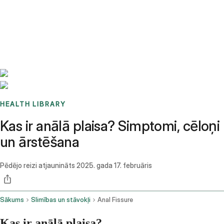
Benchmarks
Stories
FAQ
Sign up / Log in
HEALTH LIBRARY
Kas ir anālā plaisa? Simptomi, cēloņi
un ārstēšana
Pēdējo reizi atjaunināts
2025. gada 17. februāris
Sākums
Slimības un stāvokļi
Anal Fissure
Kas ir anālā plaisa?