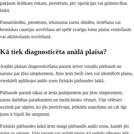
pakļauts lielākam riskam, piemēram, pēc operācijas vai grūtniecības
laikā.
Pamatslimību, piemēram, iekaisuma zarnu slimību, ārstēšana vai
hroniskas caurejas novēršana arī spēlē svarīgu lomu plaisu veidošanās
vai atkārtošanās novēršanā.
Kā tiek diagnosticēta anālā plaisa?
Anālās plaisas diagnosticēšana parasti ietver vizuālu pārbaudi un
sarunu par jūsu simptomiem. Jūsu ārsts bieži vien var identificēt plaisu,
vienkārši aplūkojot anālo zonu fiziskās pārbaudes laikā.
Pārbaude parasti sākas ar ārsta jautājumiem par jūsu simptomiem,
zarnu darbības paradumiem un medicīnisko vēsturi. Viņi vēlēsies
uzzināt par sāpēm, ko jūs piedzīvojat, jebkādu asiņošanu un cik ilgi
jums ir bijuši šie simptomi.
Fiziskās pārbaudes laikā ārsts maigi pārbaudīs anālo zonu, kamēr jūs
guļat uz sāniem. Viņi parasti var redzēt plaisu kā nelielu plīsumu ādā.