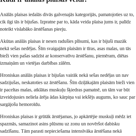
Anālās plaisas iedalās divās galvenajās kategorijās, pamatojoties uz to,
cik ilgi tās ir bijušas. Izpratne par to, kāda veida plaisa jums ir, palīdz
noteikt vislabāko ārstēšanas pieeju.
Akūtas anālās plaisas ir nesen radušies plīsumi, kas ir bijuši mazāk
nekā sešas nedēļas. Šīm svaigajām plaisām ir tīras, asas malas, un tās
bieži vien pašas sadzīst ar konservatīvu ārstēšanu, piemēram, diētas
izmaiņām un vietējas darbības zālēm.
Hroniskas anālās plaisas ir bijušas vairāk nekā sešas nedēļas un nav
sadzijušas, neskatoties uz ārstēšanu. Šīm dziļākajām plaisām bieži vien
ir paceltas malas, atklātas muskuļu šķiedras pamatnē, un tām var būt
izveidojusies neliela ārēja ādas kārpiņa vai iekšējs augums, ko sauc par
sargājošu hemoroīdu.
Hroniskas plaisas ir grūtāk ārstējamas, jo apkārtējie muskuļi mēdz iet
spazmās, samazinot asins plūsmu uz zonu un novēršot dabisku
sadzīšanu. Tām parasti nepieciešama intensīvāka ārstēšana nekā