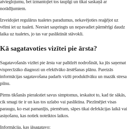
atvieglojumu, bet izmantojiet tos taupīgi un tikai saskaņā ar
norādījumiem.
Izveidojiet regulārus tualetes paradumus, nekavējoties reaģējot uz
vēlmi iet uz tualeti. Neesiet saspringts un nepavadiet pārmērīgi daudz
laika uz tualetes, jo tas var pasliktināt stāvokli.
Kā sagatavoties vizītei pie ārsta?
Sagatavošanās vizītei pie ārsta var palīdzēt nodrošināt, ka jūs saņemat
visprecīzāko diagnozi un efektīvāko ārstēšanas plānu. Pareizās
informācijas sagatavošana padarīs vizīti produktīvāku un mazāk stresa
pilnu.
Pirms tikšanās pierakstiet savus simptomus, ieskaitot to, kad tie sākās,
cik smagi tie ir un kas tos uzlabo vai pasliktina. Piezīmējiet visas
paraugu, ko esat pamanījis, piemēram, sāpes tikai defekācijas laikā vai
asiņošanu, kas notiek noteiktos laikos.
Informācija, kas jāsagatavo: