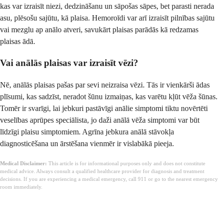
kas var izraisīt niezi, dedzināšanu un sāpošas sāpes, bet parasti nerada
asu, plēsošu sajūtu, kā plaisa. Hemoroīdi var arī izraisīt pilnības sajūtu
vai mezglu ap anālo atveri, savukārt plaisas parādās kā redzamas
plaisas ādā.
Vai anālās plaisas var izraisīt vēzi?
Nē, anālās plaisas pašas par sevi neizraisa vēzi. Tās ir vienkārši ādas
plīsumi, kas sadzīst, neradot šūnu izmaiņas, kas varētu kļūt vēža šūnas.
Tomēr ir svarīgi, lai jebkuri pastāvīgi anālie simptomi tiktu novērtēti
veselības aprūpes speciālista, jo daži anālā vēža simptomi var būt
līdzīgi plaisu simptomiem. Agrīna jebkura anālā stāvokļa
diagnosticēšana un ārstēšana vienmēr ir vislabākā pieeja.
Medical Disclaimer:
This article is for informational purposes only and does not constitute
medical advice. Always consult a qualified healthcare provider for diagnosis and treatment
decisions. If you are experiencing a medical emergency, call 911 or go to the nearest emergency
room immediately.