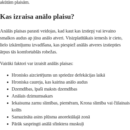
akūtām plaisām.
Kas izraisa anālo plaisu?
Anālās plaisas parasti veidojas, kad kaut kas izstiepj vai ievaino
smalkos audus ap jūsu anālo atveri. Visizplatītākais iemesls ir cieto,
lielo izkārnījumu izvadīšana, kas piespiež anālās atveres izstiepties
ārpus tās komfortablās robežas.
Vairāki faktori var izraisīt anālās plaisas:
Hronisks aizcietējums un spriedze defekācijas laikā
Hroniska caureja, kas kairina anālo audus
Dzemdības, īpaši maksts dzemdības
Anālais dzimumsakars
Iekaisuma zarnu slimības, piemēram, Krona slimība vai čūlainais
kolīts
Samazināta asins plūsma anorektālajā zonā
Pārāk saspringti anālā sfinktera muskuļi