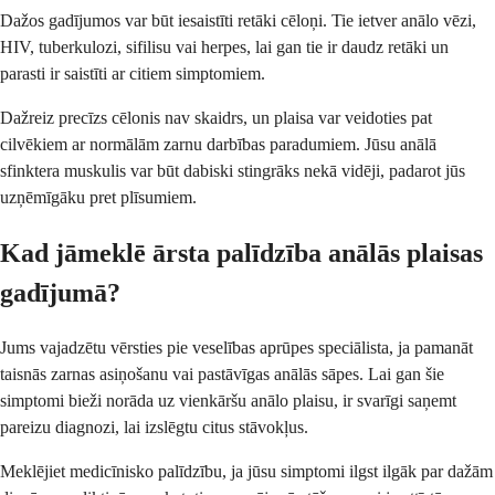
Dažos gadījumos var būt iesaistīti retāki cēloņi. Tie ietver anālo vēzi,
HIV, tuberkulozi, sifilisu vai herpes, lai gan tie ir daudz retāki un
parasti ir saistīti ar citiem simptomiem.
Dažreiz precīzs cēlonis nav skaidrs, un plaisa var veidoties pat
cilvēkiem ar normālām zarnu darbības paradumiem. Jūsu anālā
sfinktera muskulis var būt dabiski stingrāks nekā vidēji, padarot jūs
uzņēmīgāku pret plīsumiem.
Kad jāmeklē ārsta palīdzība anālās plaisas
gadījumā?
Jums vajadzētu vērsties pie veselības aprūpes speciālista, ja pamanāt
taisnās zarnas asiņošanu vai pastāvīgas anālās sāpes. Lai gan šie
simptomi bieži norāda uz vienkāršu anālo plaisu, ir svarīgi saņemt
pareizu diagnozi, lai izslēgtu citus stāvokļus.
Meklējiet medicīnisko palīdzību, ja jūsu simptomi ilgst ilgāk par dažām