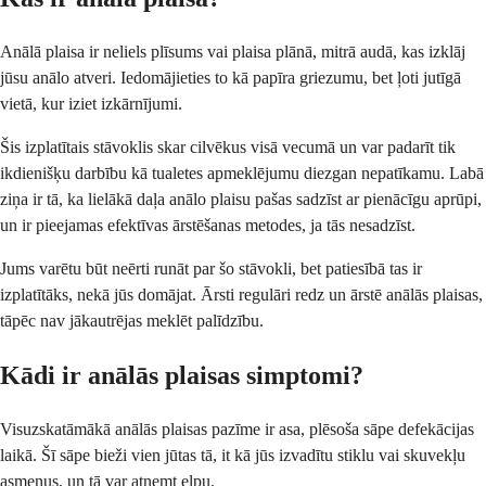
Anālā plaisa ir neliels plīsums vai plaisa plānā, mitrā audā, kas izklāj
jūsu anālo atveri. Iedomājieties to kā papīra griezumu, bet ļoti jutīgā
vietā, kur iziet izkārnījumi.
Šis izplatītais stāvoklis skar cilvēkus visā vecumā un var padarīt tik
ikdienišķu darbību kā tualetes apmeklējumu diezgan nepatīkamu. Labā
ziņa ir tā, ka lielākā daļa anālo plaisu pašas sadzīst ar pienācīgu aprūpi,
un ir pieejamas efektīvas ārstēšanas metodes, ja tās nesadzīst.
Jums varētu būt neērti runāt par šo stāvokli, bet patiesībā tas ir
izplatītāks, nekā jūs domājat. Ārsti regulāri redz un ārstē anālās plaisas,
tāpēc nav jākautrējas meklēt palīdzību.
Kādi ir anālās plaisas simptomi?
Visuzskatāmākā anālās plaisas pazīme ir asa, plēsoša sāpe defekācijas
laikā. Šī sāpe bieži vien jūtas tā, it kā jūs izvadītu stiklu vai skuvekļu
asmeņus, un tā var atņemt elpu.