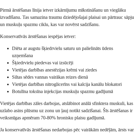
Pirmā ārstēšanas līnija ietver izkārnījumu mīkstināšanu un vieglāku
izvadīšanu. Tas samazina traumu dziedējošajai plaisai un pārtrauc sāpju
un muskuļu spazmu ciklu, kas var novērst sadzīšanu.
Konservatīvās ārstēšanas iespējas ietver:
Diēta ar augstu šķiedrvielu saturu un palielināts ūdens
uzņemšana
Šķiedrvielu piedevas vai izsūcēji
Vietējas darbības anestēzijas krēmi vai ziedes
Siltas sēdes vannas vairākas reizes dienā
Vietējas darbības nitroglicerīns vai kalcija kanālu blokatori
Botulīna toksīna injekcijas muskuļu spazmu gadījumā
Vietējas darbības zāles darbojas, atslābinot anālā sfinktera muskuli, kas
uzlabo asins plūsmu uz zonu un ļauj notikt sadzīšanai. Šīs ārstēšanas ir
veiksmīgas apmēram 70-80% hronisku plaisu gadījumā.
Ja konservatīvās ārstēšanas nedarbojas pēc vairākām nedēļām, ārsts var