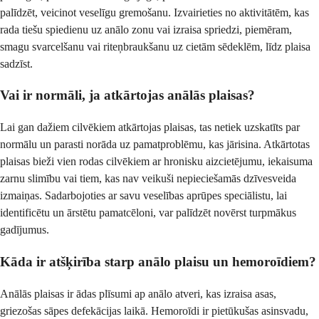
palīdzēt, veicinot veselīgu gremošanu. Izvairieties no aktivitātēm, kas
rada tiešu spiedienu uz anālo zonu vai izraisa spriedzi, piemēram,
smagu svarcelšanu vai riteņbraukšanu uz cietām sēdeklēm, līdz plaisa
sadzīst.
Vai ir normāli, ja atkārtojas anālās plaisas?
Lai gan dažiem cilvēkiem atkārtojas plaisas, tas netiek uzskatīts par
normālu un parasti norāda uz pamatproblēmu, kas jārisina. Atkārtotas
plaisas bieži vien rodas cilvēkiem ar hronisku aizcietējumu, iekaisuma
zarnu slimību vai tiem, kas nav veikuši nepieciešamās dzīvesveida
izmaiņas. Sadarbojoties ar savu veselības aprūpes speciālistu, lai
identificētu un ārstētu pamatcēloni, var palīdzēt novērst turpmākus
gadījumus.
Kāda ir atšķirība starp anālo plaisu un hemoroīdiem?
Anālās plaisas ir ādas plīsumi ap anālo atveri, kas izraisa asas,
griezošas sāpes defekācijas laikā. Hemoroīdi ir pietūkušas asinsvadu,