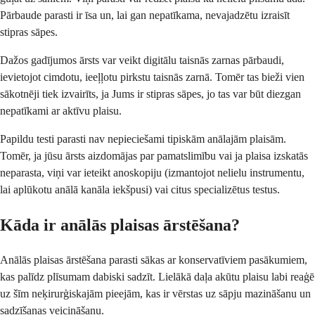
Pārbaude parasti ir īsa un, lai gan nepatīkama, nevajadzētu izraisīt
stipras sāpes.
Dažos gadījumos ārsts var veikt digitālu taisnās zarnas pārbaudi,
ievietojot cimdotu, ieeļļotu pirkstu taisnās zarnā. Tomēr tas bieži vien
sākotnēji tiek izvairīts, ja Jums ir stipras sāpes, jo tas var būt diezgan
nepatīkami ar aktīvu plaisu.
Papildu testi parasti nav nepieciešami tipiskām anālajām plaisām.
Tomēr, ja jūsu ārsts aizdomājas par pamatslimību vai ja plaisa izskatās
neparasta, viņi var ieteikt anoskopiju (izmantojot nelielu instrumentu,
lai aplūkotu anālā kanāla iekšpusi) vai citus specializētus testus.
Kāda ir anālās plaisas ārstēšana?
Anālās plaisas ārstēšana parasti sākas ar konservatīviem pasākumiem,
kas palīdz plīsumam dabiski sadzīt. Lielākā daļa akūtu plaisu labi reaģē
uz šīm neķirurģiskajām pieejām, kas ir vērstas uz sāpju mazināšanu un
sadzīšanas veicināšanu.