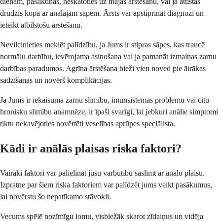
dienām, pasliktinās, neskatoties uz mājas ārstēšanu, vai ja attīstās
drudzis kopā ar anālajām sāpēm. Ārsts var apstiprināt diagnozi un
ieteikt atbilstošu ārstēšanu.
Nevilcinieties meklēt palīdzību, ja Jums ir stipras sāpes, kas traucē
normālu darbību, ievērojama asiņošana vai ja pamanāt izmaiņas zarnu
darbības paradumos. Agrīna ārstēšana bieži vien noved pie ātrākas
sadzīšanas un novērš komplikācijas.
Ja Jums ir iekaisuma zarnu slimību, imūnsistēmas problēmu vai citu
hronisku slimību anamnēze, ir īpaši svarīgi, lai jebkuri anālie simptomi
tiktu nekavējoties novērtēti veselības aprūpes speciālista.
Kādi ir anālās plaisas riska faktori?
Vairāki faktori var palielināt jūsu varbūtību saslimt ar anālo plaisu.
Izpratne par šiem riska faktoriem var palīdzēt jums veikt pasākumus,
lai novērstu šo nepatīkamo stāvokli.
Vecums spēlē nozīmīgu lomu, visbiežāk skarot zīdaiņus un vidēja