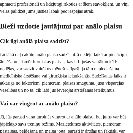
apmācīti profesionāli un līdzjūtīgi rīkoties ar šiem stāvokļiem, un viņi
vēlas palīdzēt jums justies labāk pēc iespējas ātrāk.
Bieži uzdotie jautājumi par anālo plaisu
Cik ilgi anālā plaisa sadzīst?
Lielākā daļa akūtu anālo plaisu sadzīst 4-6 nedēļu laikā ar pienācīgu
ārstēšanu. Tomēr hroniskas plaisas, kas ir bijušas vairāk nekā 6
nedēļas, var sadzīt vairākus mēnešus, īpaši, ja tām nepieciešama
medicīniska ārstēšana vai ķirurģiska iejaukšanās. Sadzīšanas laiks ir
atkarīgs no faktoriem, piemēram, plaisas smaguma, jūsu vispārējās
veselības un no tā, cik labi jūs ievērojat ārstēšanas ieteikumus.
Vai var vingrot ar anālo plaisu?
Jā, jūs parasti varat turpināt vingrot ar anālo plaisu, bet jums var būt
jāpielāgo savs treniņu režīms. Mazietekmes aktivitātes, piemēram,
pastaigas, peldēšana un maiga joga, parasti ir drošas un faktiski var