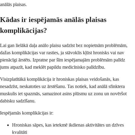
anālās plaisas.
Kādas ir iespējamās anālās plaisas
komplikācijas?
Lai gan lielākā daļa anālo plaisu sadzīst bez nopietnām problēmām,
dažas komplikācijas var rasties, ja stāvoklis kļūst hronisks vai nav
pienācīgi ārstēts. Izpratne par šīm iespējamajām problēmām palīdz
jums atpazīt, kad meklēt papildu medicīnisko palīdzību.
Visizplatītākā komplikācija ir hroniskas plaisas veidošanās, kas
nesadzīst, neskatoties uz ārstēšanu. Tas notiek, kad anālā sfinktera
muskulis iet spazmās, samazinot asins plūsmu uz zonu un novēršot
dabisku sadzīšanu.
Iespējamās komplikācijas ir:
Hroniskas sāpes, kas ietekmē ikdienas aktivitātes un dzīves
kvalitāti