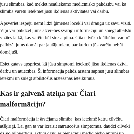
jūsu slimības, kad meklēt neatliekamo medicīnisko palīdzību vai kā
slimība varētu ietekmēt jūsu ikdienas aktivitātes vai darbu.
Apsveriet iespēju ņemt līdzi ģimenes locekli vai draugu uz savu vizīti.
Viņi var palīdzēt jums atcerēties svarīgu informāciju un sniegt atbalstu
vizītes laikā, kas varētu būt stresa pilna. Cita cilvēka klātbūtne var arī
palīdzēt jums domāt par jautājumiem, par kuriem jūs varētu nebūt
domājuši.
Esiet gatavs apspriest, kā jūsu simptomi ietekmē jūsu ikdienas dzīvi,
darbu un attiecības. Šī informācija palīdz ārstam saprast jūsu slimības
ietekmi un sniegt atbilstošus ārstēšanas ieteikumus.
Kas ir galvenā atziņa par Čiari
malformāciju?
Čiari malformācija ir ārstējama slimība, kas ietekmē katru cilvēku
atšķirīgi. Lai gan tā var izraisīt satraucošus simptomus, daudzi cilvēki
dzīvo pilnvērtīgu, aktīvu dzīvi ar pienācīgu medicīnisko aprūpi un