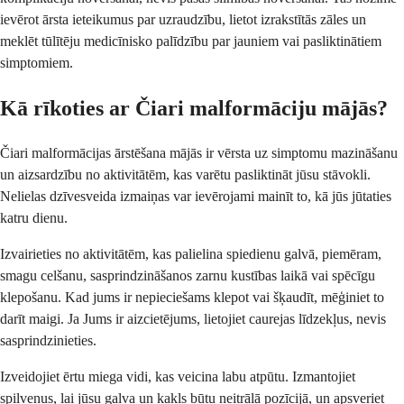
ievērot ārsta ieteikumus par uzraudzību, lietot izrakstītās zāles un
meklēt tūlītēju medicīnisko palīdzību par jauniem vai pasliktinātiem
simptomiem.
Kā rīkoties ar Čiari malformāciju mājās?
Čiari malformācijas ārstēšana mājās ir vērsta uz simptomu mazināšanu
un aizsardzību no aktivitātēm, kas varētu pasliktināt jūsu stāvokli.
Nelielas dzīvesveida izmaiņas var ievērojami mainīt to, kā jūs jūtaties
katru dienu.
Izvairieties no aktivitātēm, kas palielina spiedienu galvā, piemēram,
smagu celšanu, sasprindzināšanos zarnu kustības laikā vai spēcīgu
klepošanu. Kad jums ir nepieciešams klepot vai šķaudīt, mēģiniet to
darīt maigi. Ja Jums ir aizcietējums, lietojiet caurejas līdzekļus, nevis
sasprindzinieties.
Izveidojiet ērtu miega vidi, kas veicina labu atpūtu. Izmantojiet
spilvenus, lai jūsu galva un kakls būtu neitrālā pozīcijā, un apsveriet