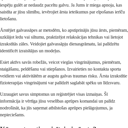
iespēju gulēt ar nedaudz paceltu galvu. Ja Jums ir miega apnoja, kas
saistīta ar jūsu slimību, ievērojiet ārsta ieteikumus par elpošanas ierīču
lietošanu.
Ārstējiet galvassāpes ar metodēm, ko apstiprinājis jūsu ārsts, piemēram,
uzklājot ledu vai siltumu, praktizējot relaksācijas tehnikas vai lietojot
izrakstītās zāles. Veidojiet galvassāpju dienasgrāmatu, lai palīdzētu
identificēt izraisītājus un modeļus.
Esiet aktīvs savās robežās, veicot vieglas vingrinājumus, piemēram,
staigāšanu, peldēšanu vai stiepšanos. Izvairieties no kontakta sporta
veidiem vai aktivitātēm ar augstu galvas traumas risku. Ārsta izrakstītie
fizioterapijas vingrinājumi var palīdzēt saglabāt spēku un līdzsvaru.
Uzraugiet savus simptomus un reģistrējiet visas izmaiņas. Šī
informācija ir vērtīga jūsu veselības aprūpes komandai un palīdz
nodrošināt, ka jūs saņemat atbilstošas aprūpes pielāgojumus, ja
nepieciešams.