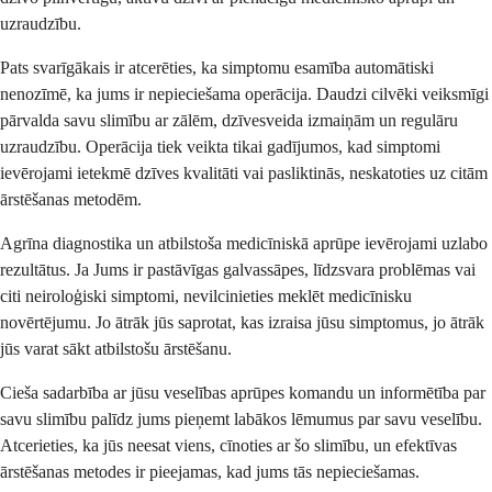
uzraudzību.
Pats svarīgākais ir atcerēties, ka simptomu esamība automātiski
nenozīmē, ka jums ir nepieciešama operācija. Daudzi cilvēki veiksmīgi
pārvalda savu slimību ar zālēm, dzīvesveida izmaiņām un regulāru
uzraudzību. Operācija tiek veikta tikai gadījumos, kad simptomi
ievērojami ietekmē dzīves kvalitāti vai pasliktinās, neskatoties uz citām
ārstēšanas metodēm.
Agrīna diagnostika un atbilstoša medicīniskā aprūpe ievērojami uzlabo
rezultātus. Ja Jums ir pastāvīgas galvassāpes, līdzsvara problēmas vai
citi neiroloģiski simptomi, nevilcinieties meklēt medicīnisku
novērtējumu. Jo ātrāk jūs saprotat, kas izraisa jūsu simptomus, jo ātrāk
jūs varat sākt atbilstošu ārstēšanu.
Cieša sadarbība ar jūsu veselības aprūpes komandu un informētība par
savu slimību palīdz jums pieņemt labākos lēmumus par savu veselību.
Atcerieties, ka jūs neesat viens, cīnoties ar šo slimību, un efektīvas
ārstēšanas metodes ir pieejamas, kad jums tās nepieciešamas.