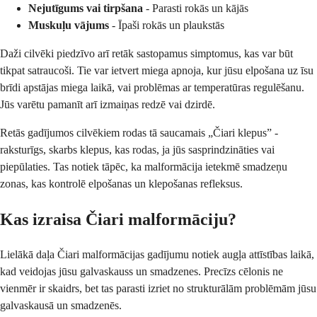
Nejutīgums vai tirpšana
- Parasti rokās un kājās
Muskuļu vājums
- Īpaši rokās un plaukstās
Daži cilvēki piedzīvo arī retāk sastopamus simptomus, kas var būt
tikpat satraucoši. Tie var ietvert miega apnoja, kur jūsu elpošana uz īsu
brīdi apstājas miega laikā, vai problēmas ar temperatūras regulēšanu.
Jūs varētu pamanīt arī izmaiņas redzē vai dzirdē.
Retās gadījumos cilvēkiem rodas tā saucamais „Čiari klepus” -
raksturīgs, skarbs klepus, kas rodas, ja jūs sasprindzināties vai
piepūlaties. Tas notiek tāpēc, ka malformācija ietekmē smadzeņu
zonas, kas kontrolē elpošanas un klepošanas refleksus.
Kas izraisa Čiari malformāciju?
Lielākā daļa Čiari malformācijas gadījumu notiek augļa attīstības laikā,
kad veidojas jūsu galvaskauss un smadzenes. Precīzs cēlonis ne
vienmēr ir skaidrs, bet tas parasti izriet no strukturālām problēmām jūsu
galvaskausā un smadzenēs.