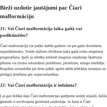
Bieži uzdotie jautājumi par Čiari
malformāciju
J1: Vai Čiari malformācija laika gaitā var
pasliktināties?
Čiari malformācija var palikt stabila gadiem vai pat gadu desmitiem,
nepasliktinoties. Tomēr dažiem cilvēkiem laika gaitā rodas simptomu
progresēšana, īpaši, ja slimība ietekmē muguras smadzeņu šķidruma
plūsmu vai izraisa sekundāras problēmas, piemēram, siringo mielīdiju.
Regulāra uzraudzība pie ārsta palīdz agrīni atklāt jebkādas izmaiņas un
pielāgot ārstēšanu pēc nepieciešamības.
J2: Vai Čiari malformācija ir iedzimta?
Lai gan lielākā daļa Čiari malformācijas gadījumu notiek nejauši, dažās
ģimenēs ir novērojama ģenētiskā sastāvdaļa. Ja Jums ir Čiari