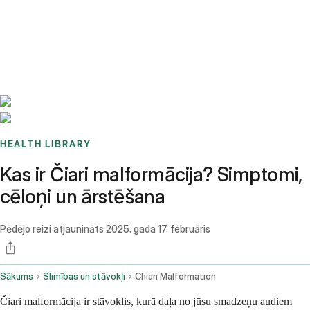
Benchmarks
Stories
FAQ
Sign up / Log in
HEALTH LIBRARY
Kas ir Čiari malformācija? Simptomi,
cēloņi un ārstēšana
Pēdējo reizi atjaunināts
2025. gada 17. februāris
Sākums
Slimības un stāvokļi
Chiari Malformation
Čiari malformācija ir stāvoklis, kurā daļa no jūsu smadzeņu audiem