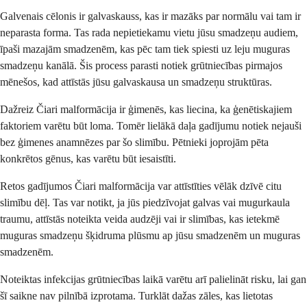
Galvenais cēlonis ir galvaskauss, kas ir mazāks par normālu vai tam ir
neparasta forma. Tas rada nepietiekamu vietu jūsu smadzeņu audiem,
īpaši mazajām smadzenēm, kas pēc tam tiek spiesti uz leju muguras
smadzeņu kanālā. Šis process parasti notiek grūtniecības pirmajos
mēnešos, kad attīstās jūsu galvaskausa un smadzeņu struktūras.
Dažreiz Čiari malformācija ir ģimenēs, kas liecina, ka ģenētiskajiem
faktoriem varētu būt loma. Tomēr lielākā daļa gadījumu notiek nejauši
bez ģimenes anamnēzes par šo slimību. Pētnieki joprojām pēta
konkrētos gēnus, kas varētu būt iesaistīti.
Retos gadījumos Čiari malformācija var attīstīties vēlāk dzīvē citu
slimību dēļ. Tas var notikt, ja jūs piedzīvojat galvas vai mugurkaula
traumu, attīstās noteikta veida audzēji vai ir slimības, kas ietekmē
muguras smadzeņu šķidruma plūsmu ap jūsu smadzenēm un muguras
smadzenēm.
Noteiktas infekcijas grūtniecības laikā varētu arī palielināt risku, lai gan
šī saikne nav pilnībā izprotama. Turklāt dažas zāles, kas lietotas