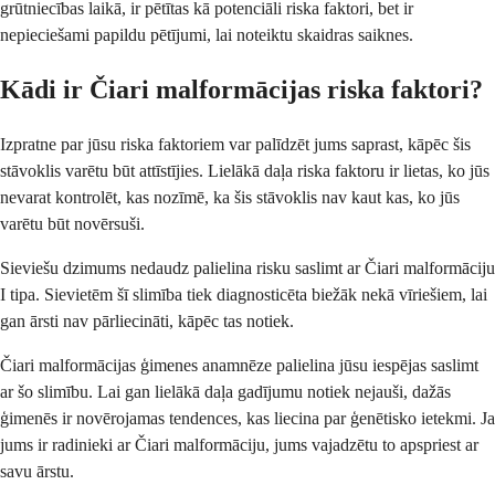
grūtniecības laikā, ir pētītas kā potenciāli riska faktori, bet ir
nepieciešami papildu pētījumi, lai noteiktu skaidras saiknes.
Kādi ir Čiari malformācijas riska faktori?
Izpratne par jūsu riska faktoriem var palīdzēt jums saprast, kāpēc šis
stāvoklis varētu būt attīstījies. Lielākā daļa riska faktoru ir lietas, ko jūs
nevarat kontrolēt, kas nozīmē, ka šis stāvoklis nav kaut kas, ko jūs
varētu būt novērsuši.
Sieviešu dzimums nedaudz palielina risku saslimt ar Čiari malformāciju
I tipa. Sievietēm šī slimība tiek diagnosticēta biežāk nekā vīriešiem, lai
gan ārsti nav pārliecināti, kāpēc tas notiek.
Čiari malformācijas ģimenes anamnēze palielina jūsu iespējas saslimt
ar šo slimību. Lai gan lielākā daļa gadījumu notiek nejauši, dažās
ģimenēs ir novērojamas tendences, kas liecina par ģenētisko ietekmi. Ja
jums ir radinieki ar Čiari malformāciju, jums vajadzētu to apspriest ar
savu ārstu.