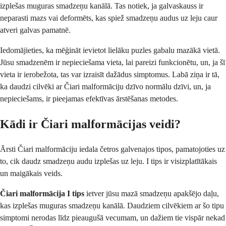
izplešas muguras smadzeņu kanālā. Tas notiek, ja galvaskauss ir
neparasti mazs vai deformēts, kas spiež smadzeņu audus uz leju caur
atveri galvas pamatnē.
Iedomājieties, ka mēģināt ievietot lielāku puzles gabalu mazākā vietā.
Jūsu smadzenēm ir nepieciešama vieta, lai pareizi funkcionētu, un, ja šī
vieta ir ierobežota, tas var izraisīt dažādus simptomus. Labā ziņa ir tā,
ka daudzi cilvēki ar Čiari malformāciju dzīvo normālu dzīvi, un, ja
nepieciešams, ir pieejamas efektīvas ārstēšanas metodes.
Kādi ir Čiari malformācijas veidi?
Ārsti Čiari malformāciju iedala četros galvenajos tipos, pamatojoties uz
to, cik daudz smadzeņu audu izplešas uz leju. I tips ir visizplatītākais
un maigākais veids.
Čiari malformācija I tips
ietver jūsu mazā smadzeņu apakšējo daļu,
kas izplešas muguras smadzeņu kanālā. Daudziem cilvēkiem ar šo tipu
simptomi nerodas līdz pieaugušā vecumam, un dažiem tie vispār nekad