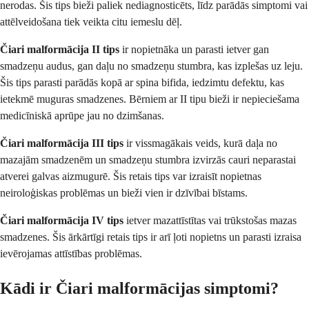
nerodas. Šis tips bieži paliek nediagnosticēts, līdz parādās simptomi vai
attēlveidošana tiek veikta citu iemeslu dēļ.
Čiari malformācija II tips
ir nopietnāka un parasti ietver gan
smadzeņu audus, gan daļu no smadzeņu stumbra, kas izplešas uz leju.
Šis tips parasti parādās kopā ar spina bifida, iedzimtu defektu, kas
ietekmē muguras smadzenes. Bērniem ar II tipu bieži ir nepieciešama
medicīniskā aprūpe jau no dzimšanas.
Čiari malformācija III tips
ir vissmagākais veids, kurā daļa no
mazajām smadzenēm un smadzeņu stumbra izvirzās cauri neparastai
atverei galvas aizmugurē. Šis retais tips var izraisīt nopietnas
neiroloģiskas problēmas un bieži vien ir dzīvībai bīstams.
Čiari malformācija IV tips
ietver mazattīstītas vai trūkstošas mazas
smadzenes. Šis ārkārtīgi retais tips ir arī ļoti nopietns un parasti izraisa
ievērojamas attīstības problēmas.
Kādi ir Čiari malformācijas simptomi?