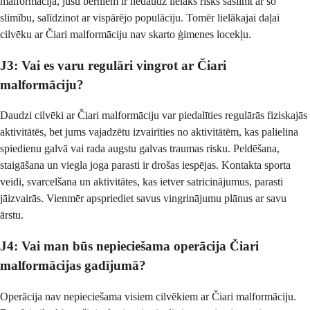
malformācija, jūsu bērniem ir nedaudz lielāks risks saslimt ar šo
slimību, salīdzinot ar vispārējo populāciju. Tomēr lielākajai daļai
cilvēku ar Čiari malformāciju nav skarto ģimenes locekļu.
J3: Vai es varu regulāri vingrot ar Čiari
malformāciju?
Daudzi cilvēki ar Čiari malformāciju var piedalīties regulārās fiziskajās
aktivitātēs, bet jums vajadzētu izvairīties no aktivitātēm, kas palielina
spiedienu galvā vai rada augstu galvas traumas risku. Peldēšana,
staigāšana un viegla joga parasti ir drošas iespējas. Kontakta sporta
veidi, svarcelšana un aktivitātes, kas ietver satricinājumus, parasti
jāizvairās. Vienmēr apspriediet savus vingrinājumu plānus ar savu
ārstu.
J4: Vai man būs nepieciešama operācija Čiari
malformācijas gadījumā?
Operācija nav nepieciešama visiem cilvēkiem ar Čiari malformāciju.