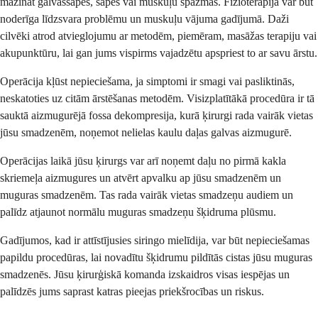
mazināt galvassāpes, sāpes vai muskuļu spazmas. Fizioterapija var būt
noderīga līdzsvara problēmu un muskuļu vājuma gadījumā. Daži
cilvēki atrod atvieglojumu ar metodēm, piemēram, masāžas terapiju vai
akupunktūru, lai gan jums vispirms vajadzētu apspriest to ar savu ārstu.
Operācija kļūst nepieciešama, ja simptomi ir smagi vai pasliktinās,
neskatoties uz citām ārstēšanas metodēm. Visizplatītākā procedūra ir tā
sauktā aizmugurējā fossa dekompresija, kurā ķirurgi rada vairāk vietas
jūsu smadzenēm, noņemot nelielas kaulu daļas galvas aizmugurē.
Operācijas laikā jūsu ķirurgs var arī noņemt daļu no pirmā kakla
skriemeļa aizmugures un atvērt apvalku ap jūsu smadzenēm un
muguras smadzenēm. Tas rada vairāk vietas smadzeņu audiem un
palīdz atjaunot normālu muguras smadzeņu šķidruma plūsmu.
Gadījumos, kad ir attīstījusies siringo mielīdija, var būt nepieciešamas
papildu procedūras, lai novadītu šķidrumu pildītās cistas jūsu muguras
smadzenēs. Jūsu ķirurģiskā komanda izskaidros visas iespējas un
palīdzēs jums saprast katras pieejas priekšrocības un riskus.