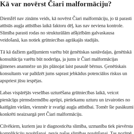
Kā var novērst Čiari malformāciju?
Diemžēl nav zināms veids, kā novērst Čiari malformāciju, jo tā parasti
attīstās augļa attīstības laikā faktoru dēļ, kas nav neviena kontrole.
Slimība parasti rodas no strukturālām atšķirībām galvaskausa
veidošanā, kas notiek grūtniecības agrākajās stadijās.
Tā kā dažiem gadījumiem varētu būt ģenētiskas sastāvdaļas, ģenētiskā
konsultācija varētu būt noderīga, ja jums ir Čiari malformācijas
ģimenes anamnēze un jūs plānojat laist pasaulē bērnus. Ģenētiskais
konsultants var palīdzēt jums saprast jebkādus potenciālos riskus un
apspriest jūsu iespējas.
Labas vispārējās veselības uzturēšana grūtniecības laikā, veicot
pienācīgu pirmsdzemdību aprūpi, pietiekamu uzturu un izvairoties no
kaitīgām vielām, vienmēr ir svarīgi augļa attīstībai. Tomēr šie pasākumi
konkrēti neaizsargā pret Čiari malformāciju.
Cilvēkiem, kuriem jau ir diagnosticēta slimība, uzmanība tiek pievērsta
komplikāciju novēršanai, nevis pašas slimības novēršanai. Tas nozīmē