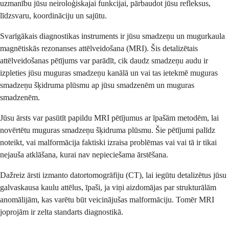
uzmanību jūsu neiroloģiskajai funkcijai, pārbaudot jūsu refleksus,
līdzsvaru, koordināciju un sajūtu.
Svarīgākais diagnostikas instruments ir jūsu smadzeņu un mugurkaula
magnētiskās rezonanses attēlveidošana (MRI). Šis detalizētais
attēlveidošanas pētījums var parādīt, cik daudz smadzeņu audu ir
izpleties jūsu muguras smadzeņu kanālā un vai tas ietekmē muguras
smadzeņu šķidruma plūsmu ap jūsu smadzenēm un muguras
smadzenēm.
Jūsu ārsts var pasūtīt papildu MRI pētījumus ar īpašām metodēm, lai
novērtētu muguras smadzeņu šķidruma plūsmu. Šie pētījumi palīdz
noteikt, vai malformācija faktiski izraisa problēmas vai vai tā ir tikai
nejauša atklāšana, kurai nav nepieciešama ārstēšana.
Dažreiz ārsti izmanto datortomogrāfiju (CT), lai iegūtu detalizētus jūsu
galvaskausa kaulu attēlus, īpaši, ja viņi aizdomājas par strukturālām
anomālijām, kas varētu būt veicinājušas malformāciju. Tomēr MRI
joprojām ir zelta standarts diagnostikā.