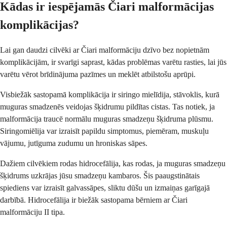
Kādas ir iespējamās Čiari malformācijas
komplikācijas?
Lai gan daudzi cilvēki ar Čiari malformāciju dzīvo bez nopietnām
komplikācijām, ir svarīgi saprast, kādas problēmas varētu rasties, lai jūs
varētu vērot brīdinājuma pazīmes un meklēt atbilstošu aprūpi.
Visbiežāk sastopamā komplikācija ir siringo mielīdija, stāvoklis, kurā
muguras smadzenēs veidojas šķidrumu pildītas cistas. Tas notiek, ja
malformācija traucē normālu muguras smadzeņu šķidruma plūsmu.
Siringomiēlija var izraisīt papildu simptomus, piemēram, muskuļu
vājumu, jutīguma zudumu un hroniskas sāpes.
Dažiem cilvēkiem rodas hidrocefālija, kas rodas, ja muguras smadzeņu
šķidrums uzkrājas jūsu smadzeņu kambaros. Šis paaugstinātais
spiediens var izraisīt galvassāpes, sliktu dūšu un izmaiņas garīgajā
darbībā. Hidrocefālija ir biežāk sastopama bērniem ar Čiari
malformāciju II tipa.