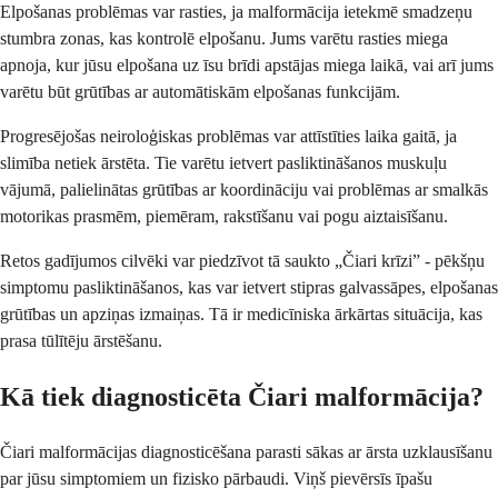
Elpošanas problēmas var rasties, ja malformācija ietekmē smadzeņu
stumbra zonas, kas kontrolē elpošanu. Jums varētu rasties miega
apnoja, kur jūsu elpošana uz īsu brīdi apstājas miega laikā, vai arī jums
varētu būt grūtības ar automātiskām elpošanas funkcijām.
Progresējošas neiroloģiskas problēmas var attīstīties laika gaitā, ja
slimība netiek ārstēta. Tie varētu ietvert pasliktināšanos muskuļu
vājumā, palielinātas grūtības ar koordināciju vai problēmas ar smalkās
motorikas prasmēm, piemēram, rakstīšanu vai pogu aiztaisīšanu.
Retos gadījumos cilvēki var piedzīvot tā saukto „Čiari krīzi” - pēkšņu
simptomu pasliktināšanos, kas var ietvert stipras galvassāpes, elpošanas
grūtības un apziņas izmaiņas. Tā ir medicīniska ārkārtas situācija, kas
prasa tūlītēju ārstēšanu.
Kā tiek diagnosticēta Čiari malformācija?
Čiari malformācijas diagnosticēšana parasti sākas ar ārsta uzklausīšanu
par jūsu simptomiem un fizisko pārbaudi. Viņš pievērsīs īpašu