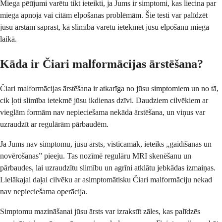
Miega pētījumi varētu tikt ieteikti, ja Jums ir simptomi, kas liecina par
miega apnoja vai citām elpošanas problēmām. Šie testi var palīdzēt
jūsu ārstam saprast, kā slimība varētu ietekmēt jūsu elpošanu miega
laikā.
Kāda ir Čiari malformācijas ārstēšana?
Čiari malformācijas ārstēšana ir atkarīga no jūsu simptomiem un no tā,
cik ļoti slimība ietekmē jūsu ikdienas dzīvi. Daudziem cilvēkiem ar
vieglām formām nav nepieciešama nekāda ārstēšana, un viņus var
uzraudzīt ar regulārām pārbaudēm.
Ja Jums nav simptomu, jūsu ārsts, visticamāk, ieteiks „gaidīšanas un
novērošanas” pieeju. Tas nozīmē regulāru MRI skenēšanu un
pārbaudes, lai uzraudzītu slimību un agrīni atklātu jebkādas izmaiņas.
Lielākajai daļai cilvēku ar asimptomātisku Čiari malformāciju nekad
nav nepieciešama operācija.
Simptomu mazināšanai jūsu ārsts var izrakstīt zāles, kas palīdzēs