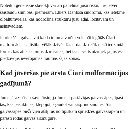
Noteikti ģenētiskie stāvokļi var arī palielināt jūsu risku. Tie ietver
saistaudu slimības, piemēram, Ehlers-Danlosa sindromu, kas ietekmē
olbaltumvielas, kas nodrošina struktūru jūsu ādai, locītavām un
asinsvadiem.
Iepriekšēja galvas vai kakla trauma varētu veicināt iegūtās Čiari
malformācijas attīstību vēlāk dzīvē. Tas ir daudz retāk nekā iedzimtā
forma, kas attīstās pirms dzimšanas, bet tas ir vērts atzīmēt, ja jūs esat
piedzīvojis ievērojamas traumas šajās zonās.
Kad jāvēršas pie ārsta Čiari malformācijas
gadījumā?
Jums jāsazinās ar savu ārstu, ja Jums ir pastāvīgas galvassāpes, īpaši
tās, kas pasliktinās, klepojot, šķaudot vai sasprindzinoties. Šīs
galvassāpes bieži vien atšķiras no tipiskām spriedzes galvassāpēm un
parasti rodas galvas aizmugurē.