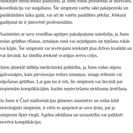
Meklējiet medicīnisko palīdzību, ja Jums rodas problēmas ar līdzsvaru,
koordināciju vai staigāšanu. Šie simptomi varētu sākt pakāpeniski un
pasliktināties laika gaitā, vai arī tie varētu parādīties pēkšņi. Jebkurā
gadījumā tie ir jānovērtē profesionālim.
Sazinieties ar savu veselības aprūpes pakalpojumu sniedzēju, ja Jums
rodas grūtības rīšanas, izmaiņas runā vai nejutīgums un tirpšana rokās
vai kājās. Šie simptomi var ievērojami ietekmēt jūsu dzīves kvalitāti un
var liecināt, ka slimība ietekmē svarīgus nervu ceļus.
Jums jāmeklē tūlītēja medicīniskā palīdzība, ja Jums rodas stipras
galvassāpes, kam pievienojas redzes izmaiņas, smags reibonis vai
elpošanas grūtības. Lai gan tas ir reti, šie simptomi var liecināt par
nopietnām komplikācijām, kurām nepieciešama steidzama ārstēšana.
Ja Jums ir Čiari malformācijas ģimenes anamnēze un rodas kādi
neiroloģiski simptomi, ir vērts to apspriest ar savu ārstu, pat ja
simptomi šķiet viegli. Agrīna atklāšana un uzraudzība var palīdzēt
novērst komplikācijas.