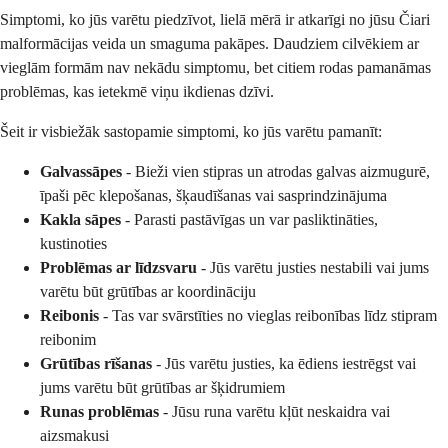
Simptomi, ko jūs varētu piedzīvot, lielā mērā ir atkarīgi no jūsu Čiari
malformācijas veida un smaguma pakāpes. Daudziem cilvēkiem ar
vieglām formām nav nekādu simptomu, bet citiem rodas pamanāmas
problēmas, kas ietekmē viņu ikdienas dzīvi.
Šeit ir visbiežāk sastopamie simptomi, ko jūs varētu pamanīt:
Galvassāpes
- Bieži vien stipras un atrodas galvas aizmugurē,
īpaši pēc klepošanas, šķaudīšanas vai sasprindzinājuma
Kakla sāpes
- Parasti pastāvīgas un var pasliktināties,
kustinoties
Problēmas ar līdzsvaru
- Jūs varētu justies nestabili vai jums
varētu būt grūtības ar koordināciju
Reibonis
- Tas var svārstīties no vieglas reibonības līdz stipram
reibonim
Grūtības rīšanas
- Jūs varētu justies, ka ēdiens iestrēgst vai
jums varētu būt grūtības ar šķidrumiem
Runas problēmas
- Jūsu runa varētu kļūt neskaidra vai
aizsmakusi