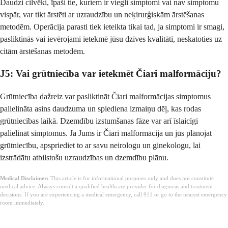
Daudzi cilvēki, īpaši tie, kuriem ir viegli simptomi vai nav simptomu
vispār, var tikt ārstēti ar uzraudzību un neķirurģiskām ārstēšanas
metodēm. Operācija parasti tiek ieteikta tikai tad, ja simptomi ir smagi,
pasliktinās vai ievērojami ietekmē jūsu dzīves kvalitāti, neskatoties uz
citām ārstēšanas metodēm.
J5: Vai grūtniecība var ietekmēt Čiari malformāciju?
Grūtniecība dažreiz var pasliktināt Čiari malformācijas simptomus
palielināta asins daudzuma un spiediena izmaiņu dēļ, kas rodas
grūtniecības laikā. Dzemdību izstumšanas fāze var arī īslaicīgi
palielināt simptomus. Ja Jums ir Čiari malformācija un jūs plānojat
grūtniecību, apspriediet to ar savu neirologu un ginekologu, lai
izstrādātu atbilstošu uzraudzības un dzemdību plānu.
Medical Disclaimer:
This article is for informational purposes only and does not constitute
medical advice. Always consult a qualified healthcare provider for diagnosis and treatment
decisions. If you are experiencing a medical emergency, call 911 or go to the nearest emergency
room immediately.