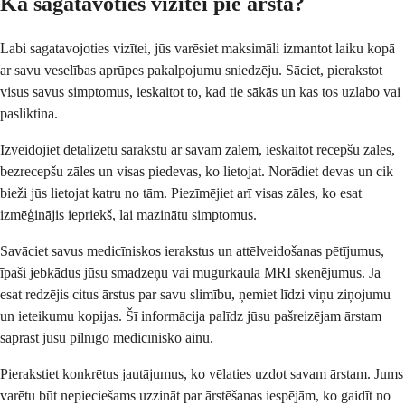
Kā sagatavoties vizītei pie ārsta?
Labi sagatavojoties vizītei, jūs varēsiet maksimāli izmantot laiku kopā
ar savu veselības aprūpes pakalpojumu sniedzēju. Sāciet, pierakstot
visus savus simptomus, ieskaitot to, kad tie sākās un kas tos uzlabo vai
pasliktina.
Izveidojiet detalizētu sarakstu ar savām zālēm, ieskaitot recepšu zāles,
bezrecepšu zāles un visas piedevas, ko lietojat. Norādiet devas un cik
bieži jūs lietojat katru no tām. Piezīmējiet arī visas zāles, ko esat
izmēģinājis iepriekš, lai mazinātu simptomus.
Savāciet savus medicīniskos ierakstus un attēlveidošanas pētījumus,
īpaši jebkādus jūsu smadzeņu vai mugurkaula MRI skenējumus. Ja
esat redzējis citus ārstus par savu slimību, ņemiet līdzi viņu ziņojumu
un ieteikumu kopijas. Šī informācija palīdz jūsu pašreizējam ārstam
saprast jūsu pilnīgo medicīnisko ainu.
Pierakstiet konkrētus jautājumus, ko vēlaties uzdot savam ārstam. Jums
varētu būt nepieciešams uzzināt par ārstēšanas iespējām, ko gaidīt no