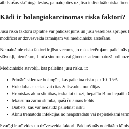
atbilstošus skrīninga testus, pamatojoties uz jūsu individuālo riska līmen
Kādi ir holangiokarcinomas riska faktori?
Jūsu riska faktoru izpratne var palīdzēt jums un jūsu veselības aprūpe
modificēt ar dzīvesveida izmaiņām vai medicīnisku ārstēšanu.
Nemaināmie riska faktori ir jūsu vecums, jo risks ievērojami palielinā
stāvokļi, piemēram, Linča sindroms vai ģimenes adenomatozā polipoze, 
Medicīniskie stāvokļi, kas palielina jūsu risku, ir:
Primārā skleroze holangīts, kas palielina risku par 10–15%
Holedohalas cistas vai citas žultsvadu anomālijas
Hroniskas aknu slimības, ieskaitot cirozi, hepatītu B un hepatītu
Iekaisuma zarnu slimība, īpaši čūlainais kolīts
Diabēts, kas var nedaudz palielināt risku
Aknu trematodu infekcijas no neapstrādātu vai nepietiekami termi
Svarīgi ir arī vides un dzīvesveida faktori. Pakļaušanās noteiktām ķīmi