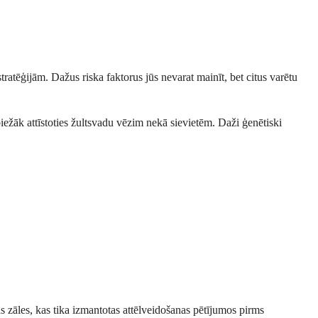
atēģijām. Dažus riska faktorus jūs nevarat mainīt, bet citus varētu
ežāk attīstoties žultsvadu vēzim nekā sievietēm. Daži ģenētiski
s zāles, kas tika izmantotas attēlveidošanas pētījumos pirms