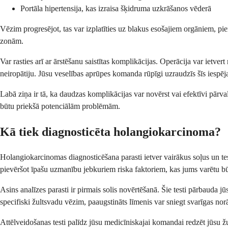
Portāla hipertensija, kas izraisa šķidruma uzkrāšanos vēderā
Vēzim progresējot, tas var izplatīties uz blakus esošajiem orgāniem, p
zonām.
Var rasties arī ar ārstēšanu saistītas komplikācijas. Operācija var ietver
neiropātiju. Jūsu veselības aprūpes komanda rūpīgi uzraudzīs šīs iespēj
Labā ziņa ir tā, ka daudzas komplikācijas var novērst vai efektīvi pārval
būtu priekšā potenciālām problēmām.
Kā tiek diagnosticēta holangiokarcinoma?
Holangiokarcinomas diagnosticēšana parasti ietver vairākus soļus un tes
pievēršot īpašu uzmanību jebkuriem riska faktoriem, kas jums varētu bū
Asins analīzes parasti ir pirmais solis novērtēšanā. Šie testi pārbau
specifiski žultsvadu vēzim, paaugstināts līmenis var sniegt svarīgas nor
Attēlveidošanas testi palīdz jūsu medicīniskajai komandai redzēt jūsu žult