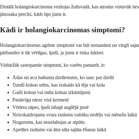
Distālā holangiokarcinoma veidojas žultsvadā, kas atrodas vistuvāk tieva
jānosaka precīzi, kāds tips jums ir.
Kādi ir holangiokarcinomas simptomi?
Holangiokarcinomas agrīnie simptomi var būt nemanāmi un viegli sajau
pārbaudes ir tik vērtīgas, īpaši, ja jums ir riska faktori.
Visbiežāk sastopamie simptomi, ko varētu pamanīt, ir:
Ādas un acu baltumu dzeltenums, ko sauc par dzelti
Tumši krāsas urīns, kas izskatās kā tēja vai kola
Gaiši krāsas vai māla krāsas izkārnījumi
Pastāvīga nieze visā ķermenī
Vēdera sāpes, īpaši labajā augšējā pusē
Neizskaidrojams svara zudums vairāku nedēļu vai mēnešu laikā
Nogurums, kas neuzlabojas ar atpūtu
Apetītes zudums vai ātra sāta sajūta ēšanas laikā