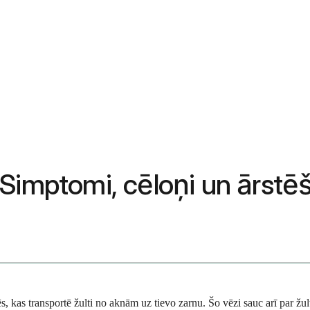
 Simptomi, cēloņi un ārstē
, kas transportē žulti no aknām uz tievo zarnu. Šo vēzi sauc arī par žult