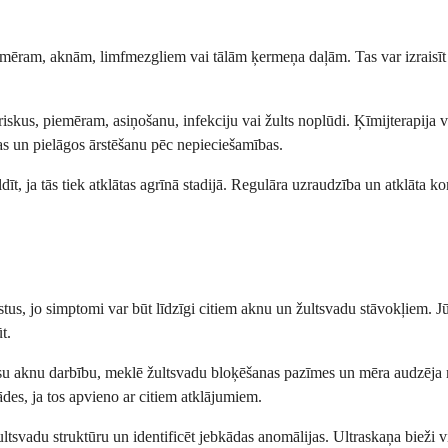
iemēram, aknām, limfmezgliem vai tālām ķermeņa daļām. Tas var izraisīt
t riskus, piemēram, asiņošanu, infekciju vai žults noplūdi. Ķīmijterapija 
as un pielāgos ārstēšanu pēc nepieciešamības.
dīt, ja tās tiek atklātas agrīnā stadijā. Regulāra uzraudzība un atklāta k
tus, jo simptomi var būt līdzīgi citiem aknu un žultsvadu stāvokļiem. Jū
t.
da jūsu aknu darbību, meklē žultsvadu bloķēšanas pazīmes un mēra audzē
ādes, ja tos apvieno ar citiem atklājumiem.
svadu struktūru un identificēt jebkādas anomālijas. Ultraskaņa bieži vien 