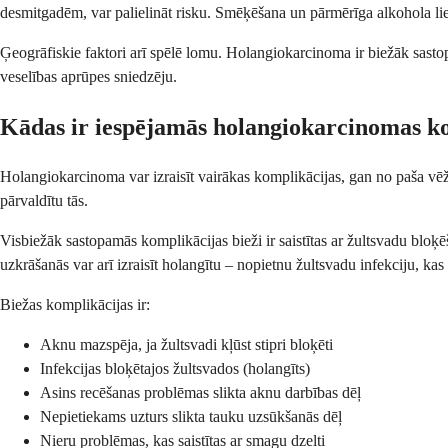
desmitgadēm, var palielināt risku. Smēķēšana un pārmērīga alkohola liet
Ģeogrāfiskie faktori arī spēlē lomu. Holangiokarcinoma ir biežāk sastopam
veselības aprūpes sniedzēju.
Kādas ir iespējamās holangiokarcinomas k
Holangiokarcinoma var izraisīt vairākas komplikācijas, gan no paša vēža
pārvaldītu tās.
Visbiežāk sastopamās komplikācijas bieži ir saistītas ar žultsvadu bloķē
uzkrāšanās var arī izraisīt holangītu – nopietnu žultsvadu infekciju, kas
Biežas komplikācijas ir:
Aknu mazspēja, ja žultsvadi kļūst stipri bloķēti
Infekcijas bloķētajos žultsvados (holangīts)
Asins recēšanas problēmas slikta aknu darbības dēļ
Nepietiekams uzturs slikta tauku uzsūkšanās dēļ
Nieru problēmas, kas saistītas ar smagu dzelti