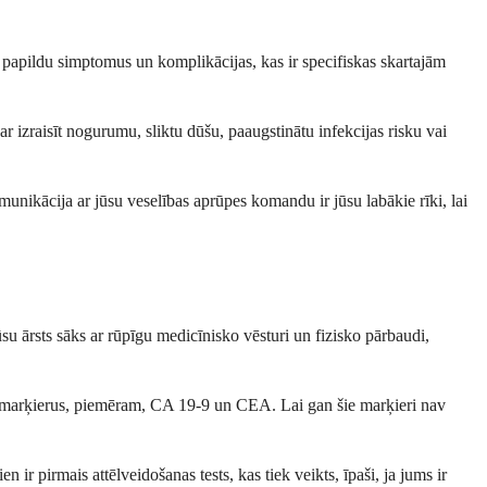
 papildu simptomus un komplikācijas, kas ir specifiskas skartajām
var izraisīt nogurumu, sliktu dūšu, paaugstinātu infekcijas risku vai
omunikācija ar jūsu veselības aprūpes komandu ir jūsu labākie rīki, lai
su ārsts sāks ar rūpīgu medicīnisko vēsturi un fizisko pārbaudi,
ja marķierus, piemēram, CA 19-9 un CEA. Lai gan šie marķieri nav
ir pirmais attēlveidošanas tests, kas tiek veikts, īpaši, ja jums ir