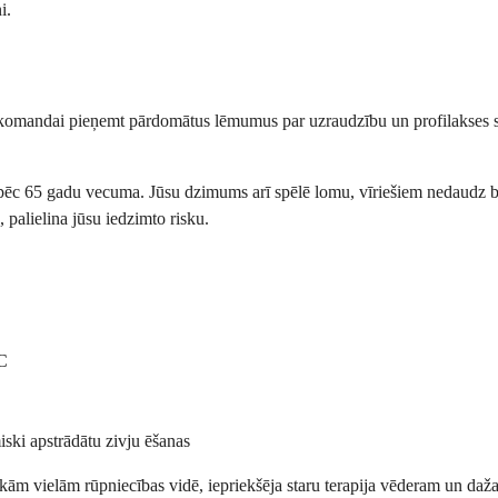
i.
s komandai pieņemt pārdomātus lēmumus par uzraudzību un profilakses str
s pēc 65 gadu vecuma. Jūsu dzimums arī spēlē lomu, vīriešiem nedaudz bi
palielina jūsu iedzimto risku.
 C
ski apstrādātu zivju ēšanas
skām vielām rūpniecības vidē, iepriekšēja staru terapija vēderam un daža