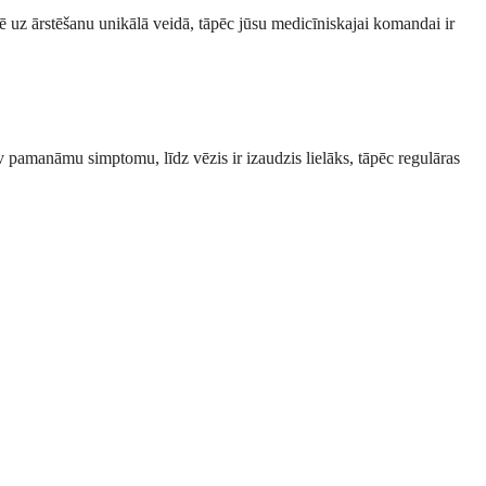
ģē uz ārstēšanu unikālā veidā, tāpēc jūsu medicīniskajai komandai ir
amanāmu simptomu, līdz vēzis ir izaudzis lielāks, tāpēc regulāras