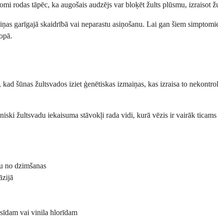
tomi rodas tāpēc, ka augošais audzējs var bloķēt žults plūsmu, izraisot ž
ņas garīgajā skaidrībā vai neparastu asiņošanu. Lai gan šiem simptomiem
kopā.
s, kad šūnas žultsvados iziet ģenētiskas izmaiņas, kas izraisa to nekontr
niski žultsvadu iekaisuma stāvokļi rada vidi, kurā vēzis ir vairāk ticams at
jau no dzimšanas
āzijā
sīdam vai vinila hlorīdam