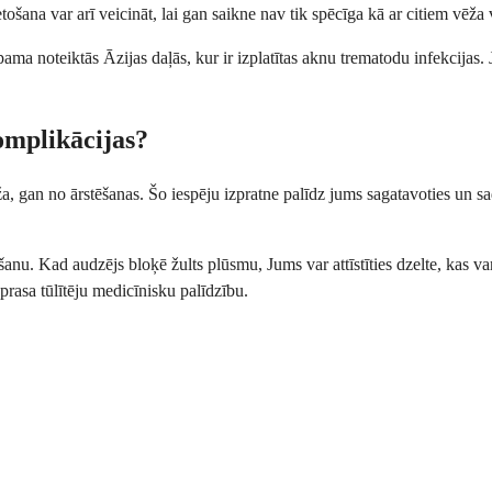
ošana var arī veicināt, lai gan saikne nav tik spēcīga kā ar citiem vēža
a noteiktās Āzijas daļās, kur ir izplatītas aknu trematodu infekcijas. Ja 
omplikācijas?
, gan no ārstēšanas. Šo iespēju izpratne palīdz jums sagatavoties un sa
šanu. Kad audzējs bloķē žults plūsmu, Jums var attīstīties dzelte, kas v
 prasa tūlītēju medicīnisku palīdzību.