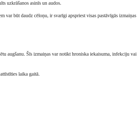
ults uzkrāšanos asinīs un audos.
 var būt daudz cēloņu, ir svarīgi apspriest visas pastāvīgās izmaiņas
olētu augšanu. Šīs izmaiņas var notikt hroniska iekaisuma, infekciju vai
tīstīties laika gaitā.