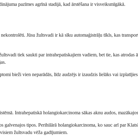
īdinājuma pazīmes agrīnā stadijā, kad ārstēšana ir visveiksmīgākā.
ekontrolēti. Jūsu žultsvadi ir kā sīku automaģistrāļu tīkls, kas transpor
žultsvadi tiek saukti par intrahepatiskajiem vadiem, bet tie, kas atrodas
jas.
imptomi bieži vien neparādās, līdz audzējs ir izaudzis lielāks vai izplatīj
du sistēmā. Intrahepatiskā holangiokarcinoma sākas aknu audos, mazākajo
 galvenajos tipos. Perihilārā holangiokarcinoma, ko sauc arī par Klatski
 visiem žultsvadu vēža gadījumiem.