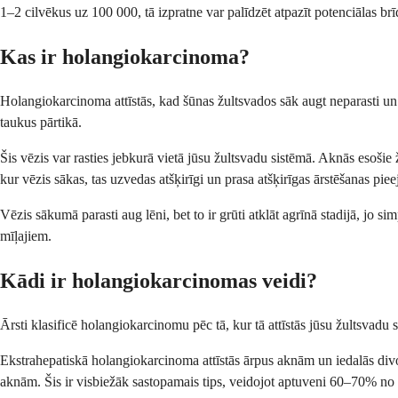
1–2 cilvēkus uz 100 000, tā izpratne var palīdzēt atpazīt potenciālas br
Kas ir holangiokarcinoma?
Holangiokarcinoma attīstās, kad šūnas žultsvados sāk augt neparasti un n
taukus pārtikā.
Šis vēzis var rasties jebkurā vietā jūsu žultsvadu sistēmā. Aknās esošie 
kur vēzis sākas, tas uzvedas atšķirīgi un prasa atšķirīgas ārstēšanas piee
Vēzis sākumā parasti aug lēni, bet to ir grūti atklāt agrīnā stadijā, jo s
mīļajiem.
Kādi ir holangiokarcinomas veidi?
Ārsti klasificē holangiokarcinomu pēc tā, kur tā attīstās jūsu žultsva
Ekstrahepatiskā holangiokarcinoma attīstās ārpus aknām un iedalās divos
aknām. Šis ir visbiežāk sastopamais tips, veidojot aptuveni 60–70% no