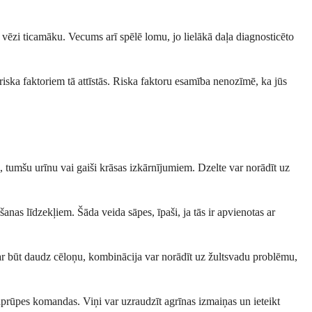
du vēzi ticamāku. Vecums arī spēlē lomu, jo lielākā daļa diagnosticēto
ska faktoriem tā attīstās. Riska faktoru esamība nenozīmē, ka jūs
, tumšu urīnu vai gaiši krāsas izkārnījumiem. Dzelte var norādīt uz
nas līdzekļiem. Šāda veida sāpes, īpaši, ja tās ir apvienotas ar
r būt daudz cēloņu, kombinācija var norādīt uz žultsvadu problēmu,
 aprūpes komandas. Viņi var uzraudzīt agrīnas izmaiņas un ieteikt