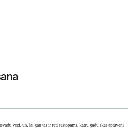
šana
svadu vēzi, un, lai gan tas ir reti sastopams, katru gadu skar aptuveni