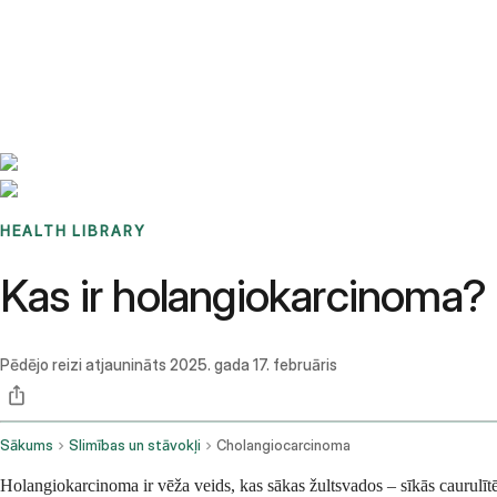
Benchmarks
Stories
FAQ
Sign up / Log in
HEALTH LIBRARY
Kas ir holangiokarcinoma?
Pēdējo reizi atjaunināts
2025. gada 17. februāris
Sākums
Slimības un stāvokļi
Cholangiocarcinoma
Holangiokarcinoma ir vēža veids, kas sākas žultsvados – sīkās caurulītēs