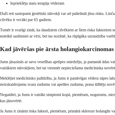
Iepriekšēja staru terapija vēderam
Daži reti sastopami ģenētiski stāvokļi var arī palielināt jūsu risku. Lin
cilvēku ir vecāki par 65 gadiem.
Tomēr ir svarīgi zināt, ka daudziem cilvēkiem ar šiem riska faktoriem 
noteikti saslimsiet ar vēzi, bet tas nozīmē, ka rūpīgāka uzraudzība varēt
Kad jāvēršas pie ārsta holangiokarcinoma
Jums jāsazinās ar savu veselības aprūpes sniedzēju, ja pamanāt ādas vai 
vairākiem stāvokļiem, bet tai vienmēr nepieciešama medicīniska novērt
Meklējiet medicīnisko palīdzību, ja Jums ir pastāvīgas vēdera sāpes laba
neizskaidrojamu svara zudumu vai apetītes zudumu, prasa tūlītēju novē
Negaidiet, ja Jums ir vairāki simptomi kopā, piemēram, nogurums, niez
kas jānovērtē.
Ja Jums ir zināmi riska faktori, piemēram, primārā skleroze holangīts v