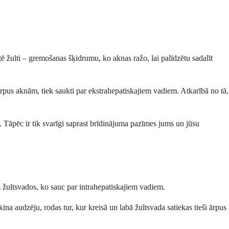
tē žulti – gremošanas šķidrumu, ko aknas ražo, lai palīdzētu sadalīt
 ārpus aknām, tiek saukti par ekstrahepatiskajiem vadiem. Atkarībā no tā,
ies. Tāpēc ir tik svarīgi saprast brīdinājuma pazīmes jums un jūsu
s žultsvados, ko sauc par intrahepatiskajiem vadiem.
na audzēju, rodas tur, kur kreisā un labā žultsvada satiekas tieši ārpus