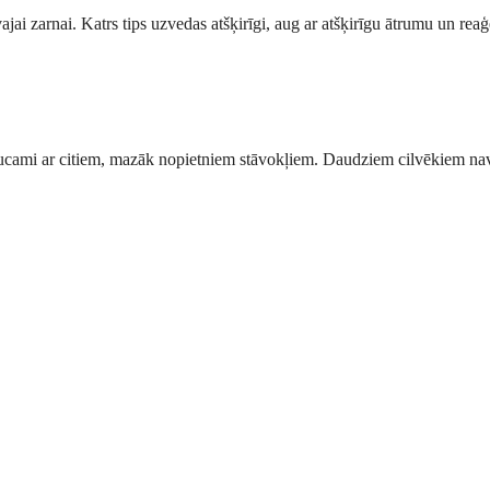
jai zarnai. Katrs tips uzvedas atšķirīgi, aug ar atšķirīgu ātrumu un rea
cami ar citiem, mazāk nopietniem stāvokļiem. Daudziem cilvēkiem nav p