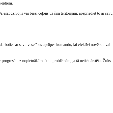
 veidiem.
esat dzīvojis vai bieži ceļojis uz šīm teritorijām, apspriediet to ar savu
darboties ar savu veselības aprūpes komandu, lai efektīvi novērstu vai
ar progresēt uz nopietnākām aknu problēmām, ja tā netiek ārstēta. Žults