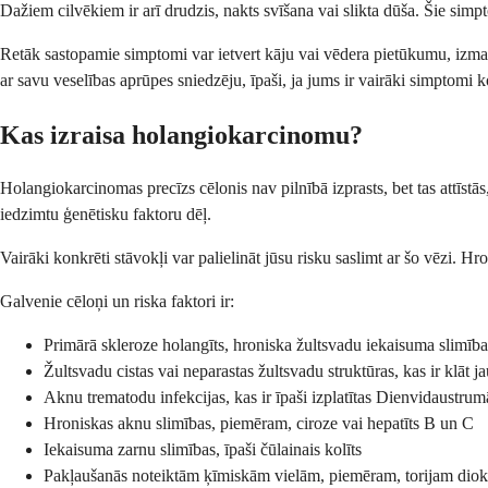
Dažiem cilvēkiem ir arī drudzis, nakts svīšana vai slikta dūša. Šie simp
Retāk sastopamie simptomi var ietvert kāju vai vēdera pietūkumu, izmai
ar savu veselības aprūpes sniedzēju, īpaši, ja jums ir vairāki simptomi 
Kas izraisa holangiokarcinomu?
Holangiokarcinomas precīzs cēlonis nav pilnībā izprasts, bet tas attīstā
iedzimtu ģenētisku faktoru dēļ.
Vairāki konkrēti stāvokļi var palielināt jūsu risku saslimt ar šo vēzi. Hro
Galvenie cēloņi un riska faktori ir:
Primārā skleroze holangīts, hroniska žultsvadu iekaisuma slimība
Žultsvadu cistas vai neparastas žultsvadu struktūras, kas ir klāt 
Aknu trematodu infekcijas, kas ir īpaši izplatītas Dienvidaustrum
Hroniskas aknu slimības, piemēram, ciroze vai hepatīts B un C
Iekaisuma zarnu slimības, īpaši čūlainais kolīts
Pakļaušanās noteiktām ķīmiskām vielām, piemēram, torijam diok