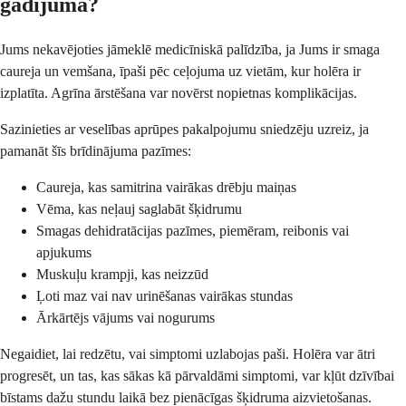
gadījumā?
Jums nekavējoties jāmeklē medicīniskā palīdzība, ja Jums ir smaga
caureja un vemšana, īpaši pēc ceļojuma uz vietām, kur holēra ir
izplatīta. Agrīna ārstēšana var novērst nopietnas komplikācijas.
Sazinieties ar veselības aprūpes pakalpojumu sniedzēju uzreiz, ja
pamanāt šīs brīdinājuma pazīmes:
Caureja, kas samitrina vairākas drēbju maiņas
Vēma, kas neļauj saglabāt šķidrumu
Smagas dehidratācijas pazīmes, piemēram, reibonis vai
apjukums
Muskuļu krampji, kas neizzūd
Ļoti maz vai nav urinēšanas vairākas stundas
Ārkārtējs vājums vai nogurums
Negaidiet, lai redzētu, vai simptomi uzlabojas paši. Holēra var ātri
progresēt, un tas, kas sākas kā pārvaldāmi simptomi, var kļūt dzīvībai
bīstams dažu stundu laikā bez pienācīgas šķidruma aizvietošanas.