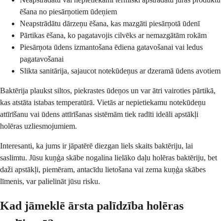
ēšana no piesārņotiem ūdeņiem
Neapstrādātu dārzeņu ēšana, kas mazgāti piesārņotā ūdenī
Pārtikas ēšana, ko pagatavojis cilvēks ar nemazgātām rokām
Piesārņota ūdens izmantošana ēdiena gatavošanai vai ledus
pagatavošanai
Slikta sanitārija, sajaucot notekūdeņus ar dzeramā ūdens avotiem
Baktērija plaukst siltos, piekrastes ūdeņos un var ātri vairoties pārtikā,
kas atstāta istabas temperatūrā. Vietās ar nepietiekamu notekūdeņu
attīrīšanu vai ūdens attīrīšanas sistēmām tiek radīti ideāli apstākļi
holēras uzliesmojumiem.
Interesanti, ka jums ir jāpatērē diezgan liels skaits baktēriju, lai
saslimtu. Jūsu kuņģa skābe nogalina lielāko daļu holēras baktēriju, bet
daži apstākļi, piemēram, antacīdu lietošana vai zema kuņģa skābes
līmenis, var palielināt jūsu risku.
Kad jāmeklē ārsta palīdzība holēras