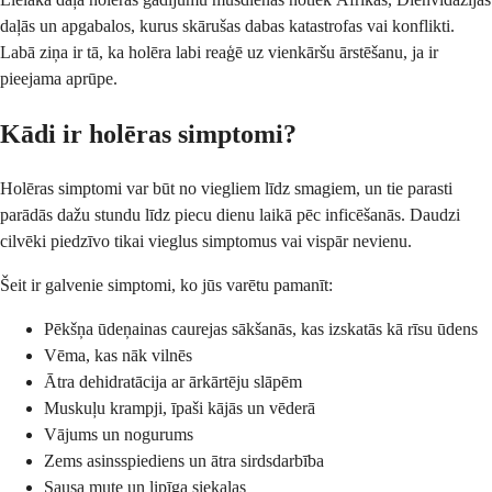
daļās un apgabalos, kurus skārušas dabas katastrofas vai konflikti.
Labā ziņa ir tā, ka holēra labi reaģē uz vienkāršu ārstēšanu, ja ir
pieejama aprūpe.
Kādi ir holēras simptomi?
Holēras simptomi var būt no viegliem līdz smagiem, un tie parasti
parādās dažu stundu līdz piecu dienu laikā pēc inficēšanās. Daudzi
cilvēki piedzīvo tikai vieglus simptomus vai vispār nevienu.
Šeit ir galvenie simptomi, ko jūs varētu pamanīt:
Pēkšņa ūdeņainas caurejas sākšanās, kas izskatās kā rīsu ūdens
Vēma, kas nāk vilnēs
Ātra dehidratācija ar ārkārtēju slāpēm
Muskuļu krampji, īpaši kājās un vēderā
Vājums un nogurums
Zems asinsspiediens un ātra sirdsdarbība
Sausa mute un lipīga siekalas