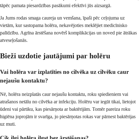
tāpēc pamata piesardzības pasākumi efektīvi jūs aizsargā.
Ja Jums rodas smaga caureja un vemšana, īpaši pēc ceļojuma uz
vietām, kur sastopama holēra, nekavējoties meklējiet medicīnisko
palīdzību. Agrīna ārstēšana novērš komplikācijas un noved pie ātrākas
atveseļošanās.
Bieži uzdotie jautājumi par holēru
Vai holēra var izplatīties no cilvēka uz cilvēku caur
nejaušu kontaktu?
Nē, holēra neizplatās caur nejaušu kontaktu, roku spiedieniem vai
atrašanos netālu no cilvēka ar infekciju. Holēru var iegūt tikai, lietojot
ūdeni vai pārtiku, kas piesārņota ar baktērijām. Tomēr pareiza roku
higiēna joprojām ir svarīga, jo piesārņotas rokas var pārnest baktērijas
uz muti.
Cik ilgi holēra ilgst bez ārstēšanas?