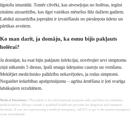
ilgstošu imunitāti. Tomēr cilvēki, kas atveseļojas no holēras, iegūst
zināmu aizsardzību, kas ilgst vairākus mēnešus līdz dažiem gadiem.
Labākā aizsardzība joprojām ir izvairīšanās no piesārņota ūdens un
pārtikas avotiem.
Ko man darīt, ja domāju, ka esmu bijis pakļauts
holērai?
Ja domājat, ka esat bijis pakļauts infekcijai, novērojiet sevi simptomu
ziņā nākamās 5 dienas, īpaši smagu ūdeņainu caureju un vemšanu.
Meklējiet medicīnisko palīdzību nekavējoties, ja rodas simptomi.
Negaidiet iedarbības apstiprinājumu – agrīna ārstēšana ir ļoti svarīga
labākajiem rezultātiem.
Medical Disclaimer:
This article is for informational purposes only and does not constitute
medical advice. Always consult a qualified healthcare provider for diagnosis and treatment
decisions. If you are experiencing a medical emergency, call 911 or go to the nearest emergency
room immediately.