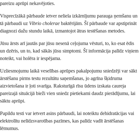
pareizu aprūpi nekavējoties.
Visprecīzākā pārbaude ietver neliela izkārnījumu parauga ņemšanu un
tā pārbaudi uz
Vibrio cholerae
baktērijām. Šī pārbaude var apstiprināt
diagnozi dažu stundu laikā, izmantojot ātras testēšanas metodes.
Jūsu ārsts arī jautās par jūsu nesenā ceļojuma vēsturi, to, ko esat ēdis
un dzēris, un to, kad sākās jūsu simptomi. Šī informācija palīdz viņiem
noteikt, vai holēra ir iespējama.
Uzliesmojumu laikā veselības aprūpes pakalpojumu sniedzēji var sākt
ārstēšanu pirms testu rezultātu saņemšanas, jo agrīna šķidruma
aizvietošana ir ļoti svarīga. Raksturīgā rīsu ūdens izskata caureja
pareizajā situācijā bieži vien sniedz pietiekami daudz pierādījumu, lai
sāktu aprūpi.
Papildu testi var ietvert asins pārbaudi, lai noteiktu dehidratācijas vai
elektrolītu nelīdzsvarotības pazīmes, kas palīdz vadīt ārstēšanas
lēmumus.