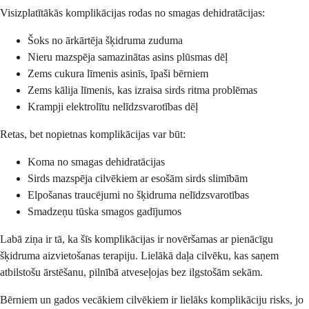
Visizplatītākās komplikācijas rodas no smagas dehidratācijas:
Šoks no ārkārtēja šķidruma zuduma
Nieru mazspēja samazinātas asins plūsmas dēļ
Zems cukura līmenis asinīs, īpaši bērniem
Zems kālija līmenis, kas izraisa sirds ritma problēmas
Krampji elektrolītu nelīdzsvarotības dēļ
Retas, bet nopietnas komplikācijas var būt:
Koma no smagas dehidratācijas
Sirds mazspēja cilvēkiem ar esošām sirds slimībām
Elpošanas traucējumi no šķidruma nelīdzsvarotības
Smadzeņu tūska smagos gadījumos
Labā ziņa ir tā, ka šīs komplikācijas ir novēršamas ar pienācīgu
šķidruma aizvietošanas terapiju. Lielākā daļa cilvēku, kas saņem
atbilstošu ārstēšanu, pilnībā atveseļojas bez ilgstošām sekām.
Bērniem un gados vecākiem cilvēkiem ir lielāks komplikāciju risks, jo