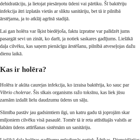
dehidratāciju, ja lietojat piesārņotu ūdeni vai pārtiku. Šī baktēriju
infekcija ātri izplatās vietās ar sliktu sanitāriju, bet tā ir pilnībā
ārstējama, ja to atklāj agrīnā stadijā.
Lai gan holēra var šķist biedējoša, faktu izpratne var palīdzēt jums
pasargāt sevi un zināt, ko darīt, ja notiek saskares gadījums. Lielākā
daļa cilvēku, kas saņem pienācīgu ārstēšanu, pilnībā atveseļojas dažu
dienu laikā.
Kas ir holēra?
Holēra ir akūta caurejas infekcija, ko izraisa baktērija, ko sauc par
Vibrio cholerae
. Šis sīkais organisms ražo toksīnu, kas liek jūsu
zarnām izdalīt lielu daudzumu ūdens un sāļu.
Slimība pastāv jau gadsimtiem ilgi, un katru gadu tā joprojām skar
miljoniem cilvēku visā pasaulē. Tomēr tā ir reta attīstītajās valstīs ar
labām ūdens attīrīšanas sistēmām un sanitāriju.
Lielākā daļa holēras gadījumu mūsdienās notiek Āfrikas, Dienvidāzijas