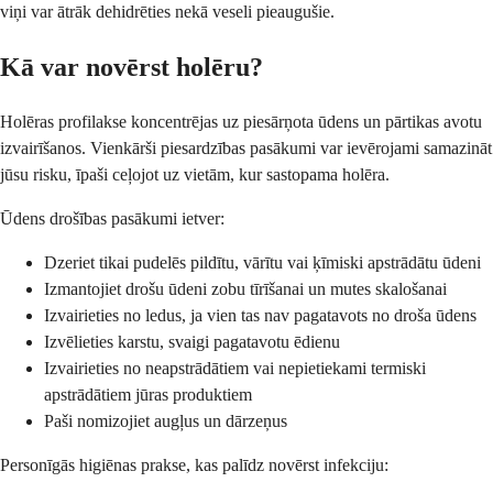
viņi var ātrāk dehidrēties nekā veseli pieaugušie.
Kā var novērst holēru?
Holēras profilakse koncentrējas uz piesārņota ūdens un pārtikas avotu
izvairīšanos. Vienkārši piesardzības pasākumi var ievērojami samazināt
jūsu risku, īpaši ceļojot uz vietām, kur sastopama holēra.
Ūdens drošības pasākumi ietver:
Dzeriet tikai pudelēs pildītu, vārītu vai ķīmiski apstrādātu ūdeni
Izmantojiet drošu ūdeni zobu tīrīšanai un mutes skalošanai
Izvairieties no ledus, ja vien tas nav pagatavots no droša ūdens
Izvēlieties karstu, svaigi pagatavotu ēdienu
Izvairieties no neapstrādātiem vai nepietiekami termiski
apstrādātiem jūras produktiem
Paši nomizojiet augļus un dārzeņus
Personīgās higiēnas prakse, kas palīdz novērst infekciju: