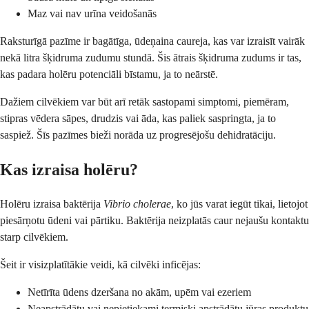
Maz vai nav urīna veidošanās
Raksturīgā pazīme ir bagātīga, ūdeņaina caureja, kas var izraisīt vairāk
nekā litra šķidruma zudumu stundā. Šis ātrais šķidruma zudums ir tas,
kas padara holēru potenciāli bīstamu, ja to neārstē.
Dažiem cilvēkiem var būt arī retāk sastopami simptomi, piemēram,
stipras vēdera sāpes, drudzis vai āda, kas paliek saspringta, ja to
saspiež. Šīs pazīmes bieži norāda uz progresējošu dehidratāciju.
Kas izraisa holēru?
Holēru izraisa baktērija
Vibrio cholerae
, ko jūs varat iegūt tikai, lietojot
piesārņotu ūdeni vai pārtiku. Baktērija neizplatās caur nejaušu kontaktu
starp cilvēkiem.
Šeit ir visizplatītākie veidi, kā cilvēki inficējas:
Netīrīta ūdens dzeršana no akām, upēm vai ezeriem
Neapstrādātu vai nepietiekami termiski apstrādātu jūras produktu