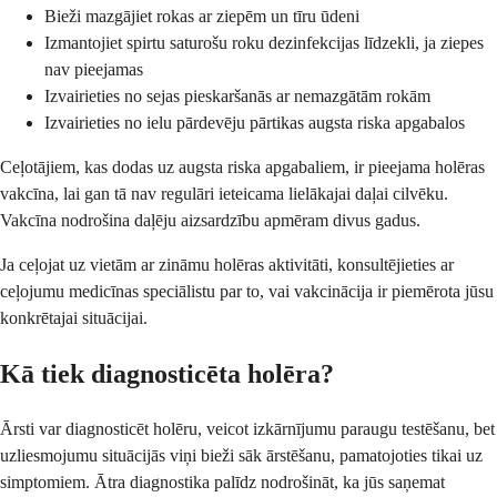
Bieži mazgājiet rokas ar ziepēm un tīru ūdeni
Izmantojiet spirtu saturošu roku dezinfekcijas līdzekli, ja ziepes
nav pieejamas
Izvairieties no sejas pieskaršanās ar nemazgātām rokām
Izvairieties no ielu pārdevēju pārtikas augsta riska apgabalos
Ceļotājiem, kas dodas uz augsta riska apgabaliem, ir pieejama holēras
vakcīna, lai gan tā nav regulāri ieteicama lielākajai daļai cilvēku.
Vakcīna nodrošina daļēju aizsardzību apmēram divus gadus.
Ja ceļojat uz vietām ar zināmu holēras aktivitāti, konsultējieties ar
ceļojumu medicīnas speciālistu par to, vai vakcinācija ir piemērota jūsu
konkrētajai situācijai.
Kā tiek diagnosticēta holēra?
Ārsti var diagnosticēt holēru, veicot izkārnījumu paraugu testēšanu, bet
uzliesmojumu situācijās viņi bieži sāk ārstēšanu, pamatojoties tikai uz
simptomiem. Ātra diagnostika palīdz nodrošināt, ka jūs saņemat