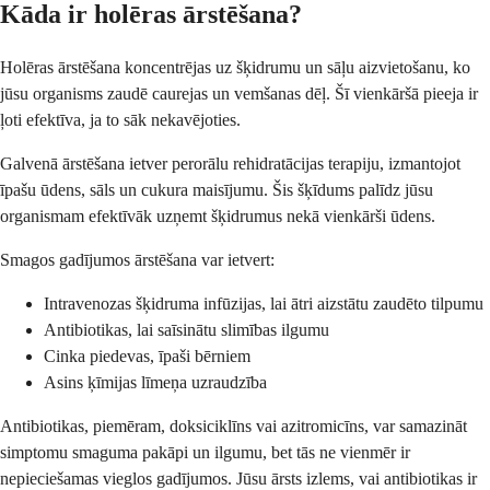
Kāda ir holēras ārstēšana?
Holēras ārstēšana koncentrējas uz šķidrumu un sāļu aizvietošanu, ko
jūsu organisms zaudē caurejas un vemšanas dēļ. Šī vienkāršā pieeja ir
ļoti efektīva, ja to sāk nekavējoties.
Galvenā ārstēšana ietver perorālu rehidratācijas terapiju, izmantojot
īpašu ūdens, sāls un cukura maisījumu. Šis šķīdums palīdz jūsu
organismam efektīvāk uzņemt šķidrumus nekā vienkārši ūdens.
Smagos gadījumos ārstēšana var ietvert:
Intravenozas šķidruma infūzijas, lai ātri aizstātu zaudēto tilpumu
Antibiotikas, lai saīsinātu slimības ilgumu
Cinka piedevas, īpaši bērniem
Asins ķīmijas līmeņa uzraudzība
Antibiotikas, piemēram, doksiciklīns vai azitromicīns, var samazināt
simptomu smaguma pakāpi un ilgumu, bet tās ne vienmēr ir
nepieciešamas vieglos gadījumos. Jūsu ārsts izlems, vai antibiotikas ir