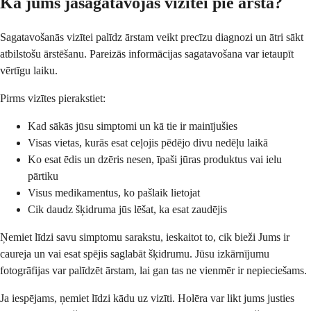
Kā jums jāsagatavojas vizītei pie ārsta?
Sagatavošanās vizītei palīdz ārstam veikt precīzu diagnozi un ātri sākt
atbilstošu ārstēšanu. Pareizās informācijas sagatavošana var ietaupīt
vērtīgu laiku.
Pirms vizītes pierakstiet:
Kad sākās jūsu simptomi un kā tie ir mainījušies
Visas vietas, kurās esat ceļojis pēdējo divu nedēļu laikā
Ko esat ēdis un dzēris nesen, īpaši jūras produktus vai ielu
pārtiku
Visus medikamentus, ko pašlaik lietojat
Cik daudz šķidruma jūs lēšat, ka esat zaudējis
Ņemiet līdzi savu simptomu sarakstu, ieskaitot to, cik bieži Jums ir
caureja un vai esat spējis saglabāt šķidrumu. Jūsu izkārnījumu
fotogrāfijas var palīdzēt ārstam, lai gan tas ne vienmēr ir nepieciešams.
Ja iespējams, ņemiet līdzi kādu uz vizīti. Holēra var likt jums justies