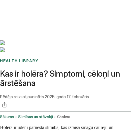
Benchmarks
Stories
FAQ
Sign up / Log in
HEALTH LIBRARY
Kas ir holēra? Simptomi, cēloņi un
ārstēšana
Pēdējo reizi atjaunināts
2025. gada 17. februāris
Sākums
Slimības un stāvokļi
Cholera
Holēra ir ūdenī pārnesta slimība, kas izraisa smagu caureju un