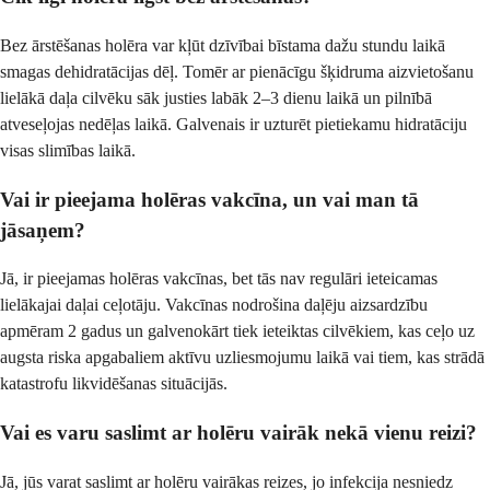
Bez ārstēšanas holēra var kļūt dzīvībai bīstama dažu stundu laikā
smagas dehidratācijas dēļ. Tomēr ar pienācīgu šķidruma aizvietošanu
lielākā daļa cilvēku sāk justies labāk 2–3 dienu laikā un pilnībā
atveseļojas nedēļas laikā. Galvenais ir uzturēt pietiekamu hidratāciju
visas slimības laikā.
Vai ir pieejama holēras vakcīna, un vai man tā
jāsaņem?
Jā, ir pieejamas holēras vakcīnas, bet tās nav regulāri ieteicamas
lielākajai daļai ceļotāju. Vakcīnas nodrošina daļēju aizsardzību
apmēram 2 gadus un galvenokārt tiek ieteiktas cilvēkiem, kas ceļo uz
augsta riska apgabaliem aktīvu uzliesmojumu laikā vai tiem, kas strādā
katastrofu likvidēšanas situācijās.
Vai es varu saslimt ar holēru vairāk nekā vienu reizi?
Jā, jūs varat saslimt ar holēru vairākas reizes, jo infekcija nesniedz