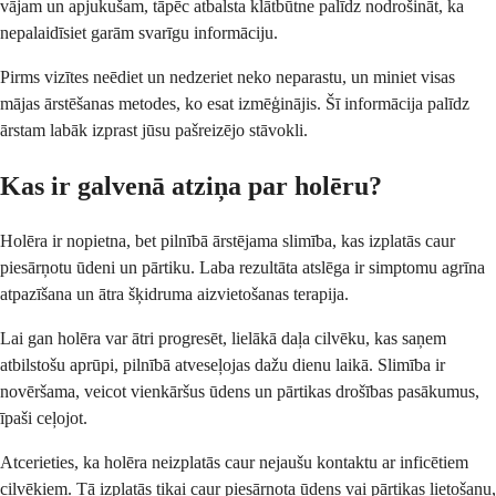
vājam un apjukušam, tāpēc atbalsta klātbūtne palīdz nodrošināt, ka
nepalaidīsiet garām svarīgu informāciju.
Pirms vizītes neēdiet un nedzeriet neko neparastu, un miniet visas
mājas ārstēšanas metodes, ko esat izmēģinājis. Šī informācija palīdz
ārstam labāk izprast jūsu pašreizējo stāvokli.
Kas ir galvenā atziņa par holēru?
Holēra ir nopietna, bet pilnībā ārstējama slimība, kas izplatās caur
piesārņotu ūdeni un pārtiku. Laba rezultāta atslēga ir simptomu agrīna
atpazīšana un ātra šķidruma aizvietošanas terapija.
Lai gan holēra var ātri progresēt, lielākā daļa cilvēku, kas saņem
atbilstošu aprūpi, pilnībā atveseļojas dažu dienu laikā. Slimība ir
novēršama, veicot vienkāršus ūdens un pārtikas drošības pasākumus,
īpaši ceļojot.
Atcerieties, ka holēra neizplatās caur nejaušu kontaktu ar inficētiem
cilvēkiem. Tā izplatās tikai caur piesārņota ūdens vai pārtikas lietošanu,