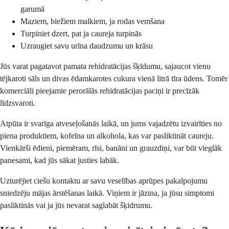
garumā
Maziem, biežiem malkiem, ja rodas vemšana
Turpiniet dzert, pat ja caureja turpinās
Uzraugiet savu urīna daudzumu un krāsu
Jūs varat pagatavot pamata rehidratācijas šķīdumu, sajaucot vienu
tējkaroti sāls un divas ēdamkarotes cukura vienā litrā tīra ūdens. Tomēr
komerciāli pieejamie perorālās rehidratācijas paciņi ir precīzāk
līdzsvaroti.
Atpūta ir svarīga atveseļošanās laikā, un jums vajadzētu izvairīties no
piena produktiem, kofeīna un alkohola, kas var pasliktināt caureju.
Vienkārši ēdieni, piemēram, rīsi, banāni un grauzdiņi, var būt vieglāk
panesami, kad jūs sākat justies labāk.
Uzturējiet ciešu kontaktu ar savu veselības aprūpes pakalpojumu
sniedzēju mājas ārstēšanas laikā. Viņiem ir jāzina, ja jūsu simptomi
pasliktinās vai ja jūs nevarat saglabāt šķidrumu.