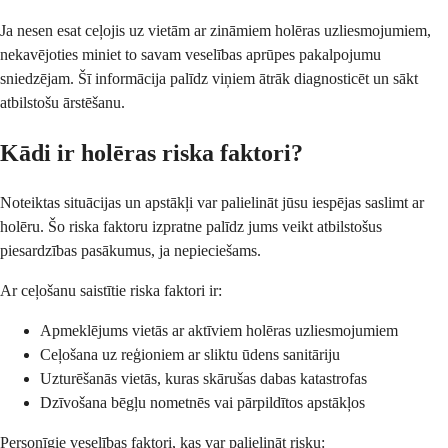
Ja nesen esat ceļojis uz vietām ar zināmiem holēras uzliesmojumiem,
nekavējoties miniet to savam veselības aprūpes pakalpojumu
sniedzējam. Šī informācija palīdz viņiem ātrāk diagnosticēt un sākt
atbilstošu ārstēšanu.
Kādi ir holēras riska faktori?
Noteiktas situācijas un apstākļi var palielināt jūsu iespējas saslimt ar
holēru. Šo riska faktoru izpratne palīdz jums veikt atbilstošus
piesardzības pasākumus, ja nepieciešams.
Ar ceļošanu saistītie riska faktori ir:
Apmeklējums vietās ar aktīviem holēras uzliesmojumiem
Ceļošana uz reģioniem ar sliktu ūdens sanitāriju
Uzturēšanās vietās, kuras skārušas dabas katastrofas
Dzīvošana bēgļu nometnēs vai pārpildītos apstākļos
Personīgie veselības faktori, kas var palielināt risku: