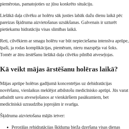
piemērotas, pamatojoties uz jūsu konkrēto situāciju.
Lielākā daļa cilvēku ar holēru sāk justies labāk dažu dienu laikā pēc
pareizas šķidruma aizvietošanas uzsākšanas. Galvenais ir uzturēt
pietiekamu hidratāciju visas slimības laikā.
Reti, cilvēkiem ar smagu holēru var būt nepieciešama intensīva aprūpe,
īpaši, ja rodas komplikācijas, piemēram, nieru mazspēja vai šoks.
Tomēr ar ātru ārstēšanu lielākā daļa cilvēku pilnībā atveseļojas.
Kā veikt mājas ārstēšanu holēras laikā?
Mājas aprūpe holēras gadījumā koncentrējas uz dehidratācijas
novēršanu, vienlaikus meklējot atbilstošu medicīnisko aprūpi. Jūs varat
atbalstīt savu atveseļošanos ar vienkāršiem pasākumiem, bet
medicīniskā uzraudzība joprojām ir svarīga.
Šķidruma aizvietošana mājās ietver:
Perorālas rehidratācijas šķīduma bieža dzeršana visas dienas