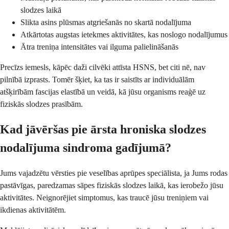
slodzes laikā
Slikta asins plūsmas atgriešanās no skartā nodalījuma
Atkārtotas augstas ietekmes aktivitātes, kas noslogo nodalījumus
Ātra treniņa intensitātes vai ilguma palielināšanās
Precīzs iemesls, kāpēc daži cilvēki attīsta HSNS, bet citi nē, nav
pilnībā izprasts. Tomēr šķiet, ka tas ir saistīts ar individuālām
atšķirībām fascijas elastībā un veidā, kā jūsu organisms reaģē uz
fiziskās slodzes prasībām.
Kad jāvēršas pie ārsta hroniska slodzes
nodalījuma sindroma gadījumā?
Jums vajadzētu vērsties pie veselības aprūpes speciālista, ja Jums rodas
pastāvīgas, paredzamas sāpes fiziskās slodzes laikā, kas ierobežo jūsu
aktivitātes. Neignorējiet simptomus, kas traucē jūsu treniņiem vai
ikdienas aktivitātēm.