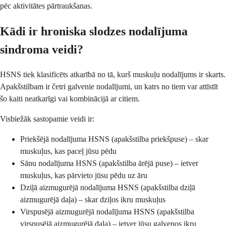
pēc aktivitātes pārtraukšanas.
Kādi ir hroniska slodzes nodalījuma
sindroma veidi?
HSNS tiek klasificēts atkarībā no tā, kurš muskuļu nodalījums ir skarts.
Apakšstilbam ir četri galvenie nodalījumi, un katrs no tiem var attīstīt
šo kaiti neatkarīgi vai kombinācijā ar citiem.
Visbiežāk sastopamie veidi ir:
Priekšējā nodalījuma HSNS (apakšstilba priekšpuse) – skar
muskuļus, kas paceļ jūsu pēdu
Sānu nodalījuma HSNS (apakšstilba ārējā puse) – ietver
muskuļus, kas pārvieto jūsu pēdu uz āru
Dziļā aizmugurējā nodalījuma HSNS (apakšstilba dziļā
aizmugurējā daļa) – skar dziļos ikru muskuļus
Virspusējā aizmugurējā nodalījuma HSNS (apakšstilba
virspusējā aizmugurējā daļa) – ietver jūsu galvenos ikru