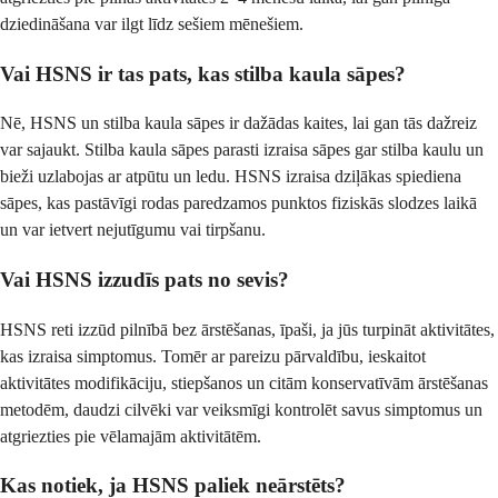
dziedināšana var ilgt līdz sešiem mēnešiem.
Vai HSNS ir tas pats, kas stilba kaula sāpes?
Nē, HSNS un stilba kaula sāpes ir dažādas kaites, lai gan tās dažreiz
var sajaukt. Stilba kaula sāpes parasti izraisa sāpes gar stilba kaulu un
bieži uzlabojas ar atpūtu un ledu. HSNS izraisa dziļākas spiediena
sāpes, kas pastāvīgi rodas paredzamos punktos fiziskās slodzes laikā
un var ietvert nejutīgumu vai tirpšanu.
Vai HSNS izzudīs pats no sevis?
HSNS reti izzūd pilnībā bez ārstēšanas, īpaši, ja jūs turpināt aktivitātes,
kas izraisa simptomus. Tomēr ar pareizu pārvaldību, ieskaitot
aktivitātes modifikāciju, stiepšanos un citām konservatīvām ārstēšanas
metodēm, daudzi cilvēki var veiksmīgi kontrolēt savus simptomus un
atgriezties pie vēlamajām aktivitātēm.
Kas notiek, ja HSNS paliek neārstēts?