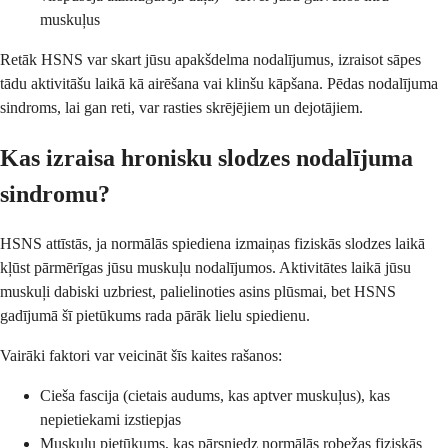
muskuļus
Retāk HSNS var skart jūsu apakšdelma nodalījumus, izraisot sāpes
tādu aktivitāšu laikā kā airēšana vai klinšu kāpšana. Pēdas nodalījuma
sindroms, lai gan reti, var rasties skrējējiem un dejotājiem.
Kas izraisa hronisku slodzes nodalījuma
sindromu?
HSNS attīstās, ja normālās spiediena izmaiņas fiziskās slodzes laikā
kļūst pārmērīgas jūsu muskuļu nodalījumos. Aktivitātes laikā jūsu
muskuļi dabiski uzbriest, palielinoties asins plūsmai, bet HSNS
gadījumā šī pietūkums rada pārāk lielu spiedienu.
Vairāki faktori var veicināt šīs kaites rašanos:
Cieša fascija (cietais audums, kas aptver muskuļus), kas
nepietiekami izstiepjas
Muskuļu pietūkums, kas pārsniedz normālās robežas fiziskās