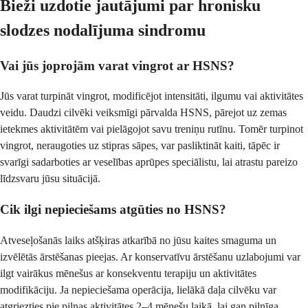
Bieži uzdotie jautājumi par hronisku
slodzes nodalījuma sindromu
Vai jūs joprojām varat vingrot ar HSNS?
Jūs varat turpināt vingrot, modificējot intensitāti, ilgumu vai aktivitātes
veidu. Daudzi cilvēki veiksmīgi pārvalda HSNS, pārejot uz zemas
ietekmes aktivitātēm vai pielāgojot savu treniņu rutīnu. Tomēr turpinot
vingrot, neraugoties uz stipras sāpes, var pasliktināt kaiti, tāpēc ir
svarīgi sadarboties ar veselības aprūpes speciālistu, lai atrastu pareizo
līdzsvaru jūsu situācijā.
Cik ilgi nepieciešams atgūties no HSNS?
Atveseļošanās laiks atšķiras atkarībā no jūsu kaites smaguma un
izvēlētās ārstēšanas pieejas. Ar konservatīvu ārstēšanu uzlabojumi var
ilgt vairākus mēnešus ar konsekventu terapiju un aktivitātes
modifikāciju. Ja nepieciešama operācija, lielākā daļa cilvēku var
atgriezties pie pilnas aktivitātes 2–4 mēnešu laikā, lai gan pilnīga