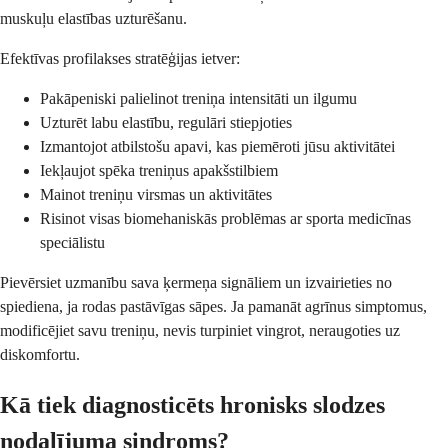
muskuļu elastības uzturēšanu.
Efektīvas profilakses stratēģijas ietver:
Pakāpeniski palielinot treniņa intensitāti un ilgumu
Uzturēt labu elastību, regulāri stiepjoties
Izmantojot atbilstošu apavi, kas piemēroti jūsu aktivitātei
Iekļaujot spēka treniņus apakšstilbiem
Mainot treniņu virsmas un aktivitātes
Risinot visas biomehaniskās problēmas ar sporta medicīnas
speciālistu
Pievērsiet uzmanību sava ķermeņa signāliem un izvairieties no
spiediena, ja rodas pastāvīgas sāpes. Ja pamanāt agrīnus simptomus,
modificējiet savu treniņu, nevis turpiniet vingrot, neraugoties uz
diskomfortu.
Kā tiek diagnosticēts hronisks slodzes
nodalījuma sindroms?