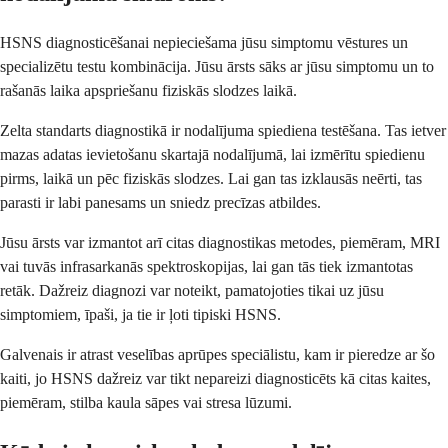
HSNS diagnosticēšanai nepieciešama jūsu simptomu vēstures un
specializētu testu kombinācija. Jūsu ārsts sāks ar jūsu simptomu un to
rašanās laika apspriešanu fiziskās slodzes laikā.
Zelta standarts diagnostikā ir nodalījuma spiediena testēšana. Tas ietver
mazas adatas ievietošanu skartajā nodalījumā, lai izmērītu spiedienu
pirms, laikā un pēc fiziskās slodzes. Lai gan tas izklausās neērti, tas
parasti ir labi panesams un sniedz precīzas atbildes.
Jūsu ārsts var izmantot arī citas diagnostikas metodes, piemēram, MRI
vai tuvās infrasarkanās spektroskopijas, lai gan tās tiek izmantotas
retāk. Dažreiz diagnozi var noteikt, pamatojoties tikai uz jūsu
simptomiem, īpaši, ja tie ir ļoti tipiski HSNS.
Galvenais ir atrast veselības aprūpes speciālistu, kam ir pieredze ar šo
kaiti, jo HSNS dažreiz var tikt nepareizi diagnosticēts kā citas kaites,
piemēram, stilba kaula sāpes vai stresa lūzumi.