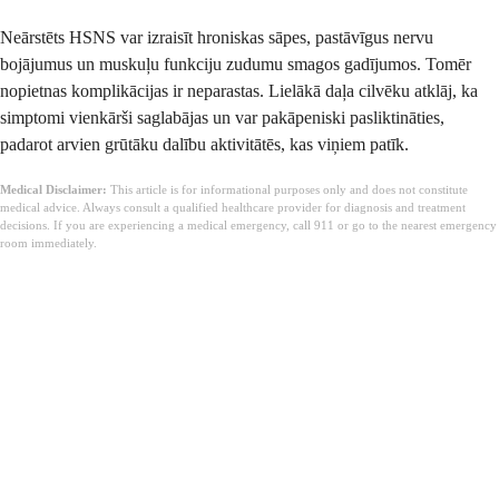
Neārstēts HSNS var izraisīt hroniskas sāpes, pastāvīgus nervu
bojājumus un muskuļu funkciju zudumu smagos gadījumos. Tomēr
nopietnas komplikācijas ir neparastas. Lielākā daļa cilvēku atklāj, ka
simptomi vienkārši saglabājas un var pakāpeniski pasliktināties,
padarot arvien grūtāku dalību aktivitātēs, kas viņiem patīk.
Medical Disclaimer:
This article is for informational purposes only and does not constitute
medical advice. Always consult a qualified healthcare provider for diagnosis and treatment
decisions. If you are experiencing a medical emergency, call 911 or go to the nearest emergency
room immediately.