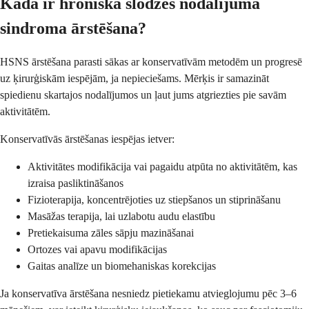
Kāda ir hroniska slodzes nodalījuma
sindroma ārstēšana?
HSNS ārstēšana parasti sākas ar konservatīvām metodēm un progresē
uz ķirurģiskām iespējām, ja nepieciešams. Mērķis ir samazināt
spiedienu skartajos nodalījumos un ļaut jums atgriezties pie savām
aktivitātēm.
Konservatīvās ārstēšanas iespējas ietver:
Aktivitātes modifikācija vai pagaidu atpūta no aktivitātēm, kas
izraisa pasliktināšanos
Fizioterapija, koncentrējoties uz stiepšanos un stiprināšanu
Masāžas terapija, lai uzlabotu audu elastību
Pretiekaisuma zāles sāpju mazināšanai
Ortozes vai apavu modifikācijas
Gaitas analīze un biomehaniskas korekcijas
Ja konservatīva ārstēšana nesniedz pietiekamu atvieglojumu pēc 3–6