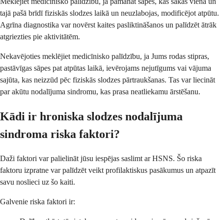
Meklējiet medicīnisko palīdzību, ja pamanāt sāpes, kas sākas vienā un
tajā pašā brīdī fiziskās slodzes laikā un neuzlabojas, modificējot atpūtu.
Agrīna diagnostika var novērst kaites pasliktināšanos un palīdzēt ātrāk
atgriezties pie aktivitātēm.
Nekavējoties meklējiet medicīnisko palīdzību, ja Jums rodas stipras,
pastāvīgas sāpes pat atpūtas laikā, ievērojams nejutīgums vai vājuma
sajūta, kas neizzūd pēc fiziskās slodzes pārtraukšanas. Tas var liecināt
par akūtu nodalījuma sindromu, kas prasa neatliekamu ārstēšanu.
Kādi ir hroniska slodzes nodalījuma
sindroma riska faktori?
Daži faktori var palielināt jūsu iespējas saslimt ar HSNS. Šo riska
faktoru izpratne var palīdzēt veikt profilaktiskus pasākumus un atpazīt
savu noslieci uz šo kaiti.
Galvenie riska faktori ir: