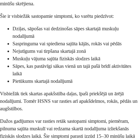
minūšu skrējiena.
Šie ir visbiežāk sastopamie simptomi, ko varētu piedzīvot:
Dziļas, sāpošas vai dedzinošas sāpes skartajā muskuļu
nodalījumā
Saspringuma vai spiediena sajūta kājās, rokās vai pēdās
Nejutīgums vai tirpšana skartajā zonā
Muskuļu vājuma sajūta fiziskās slodzes laikā
Sāpes, kas pastāvīgi sākas vienā un tajā pašā brīdī aktivitātes
laikā
Pietūkums skartajā nodalījumā
Visbiežāk tiek skartas apakšstilba daļas, īpaši priekšējā un ārējā
nodalījumi. Tomēr HSNS var rasties arī apakšdelmos, rokās, pēdās un
augšstilbos.
Dažos gadījumos var rasties retāk sastopami simptomi, piemēram,
pilnuma sajūta muskulī vai redzama skartā nodalījuma izliekšanās
fiziskās slodzes laikā. Šie simptomi parasti izzūd 15–30 minūšu laikā