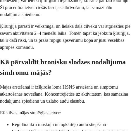
mēnešiem, var ieteikt ķirurģisku iejaukšanos, ko sauc par fasciotomiju.
Šī procedūra ietver ciešās fascijas atbrīvošanu, lai samazinātu
nodalījuma spiedienu.
Ķirurģija parasti ir veiksmīga, un lielākā daļa cilvēku var atgriezties pie
savām aktivitātēm 2–4 mēnešu laikā. Tomēr, tāpat kā jebkura ķirurģija,
tai ir daži riski, un tā prasa rūpīgu apsvērumu kopā ar jūsu veselības
aprūpes komandu.
Kā pārvaldīt hronisku slodzes nodalījuma
sindromu mājās?
Mājas ārstēšanai ir izšķiroša loma HSNS ārstēšanā un simptomu
atkārtošanās novēršanā. Koncentrējieties uz aktivitātēm, kas samazina
nodalījuma spiedienu un uzlabo audu elastību.
Efektīvas mājas stratēģijas ietver:
Regulāra ikru muskuļu un apkārtējo audu stiepšana