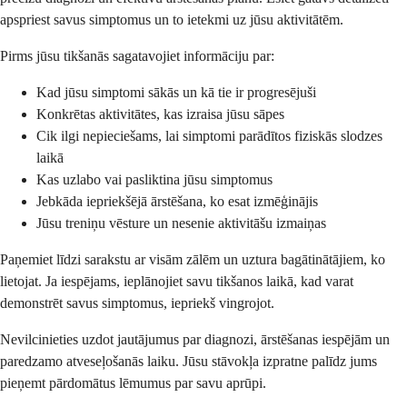
apspriest savus simptomus un to ietekmi uz jūsu aktivitātēm.
Pirms jūsu tikšanās sagatavojiet informāciju par:
Kad jūsu simptomi sākās un kā tie ir progresējuši
Konkrētas aktivitātes, kas izraisa jūsu sāpes
Cik ilgi nepieciešams, lai simptomi parādītos fiziskās slodzes
laikā
Kas uzlabo vai pasliktina jūsu simptomus
Jebkāda iepriekšējā ārstēšana, ko esat izmēģinājis
Jūsu treniņu vēsture un nesenie aktivitāšu izmaiņas
Paņemiet līdzi sarakstu ar visām zālēm un uztura bagātinātājiem, ko
lietojat. Ja iespējams, ieplānojiet savu tikšanos laikā, kad varat
demonstrēt savus simptomus, iepriekš vingrojot.
Nevilcinieties uzdot jautājumus par diagnozi, ārstēšanas iespējām un
paredzamo atveseļošanās laiku. Jūsu stāvokļa izpratne palīdz jums
pieņemt pārdomātus lēmumus par savu aprūpi.