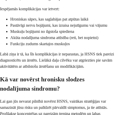
Iespējamās komplikācijas var ietvert:
Hroniskas sāpes, kas saglabājas pat atpūtas laikā
Pastāvīgi nervu bojājumi, kas izraisa nejutīgumu vai vājumu
Muskuļu bojājumi no ilgstoša spiediena
Akūta nodalījuma sindroma attīstība (reti, bet nopietni)
Funkciju zudums skartajos muskuļos
Labā ziņa ir tā, ka šīs komplikācijas ir neparastas, ja HSNS tiek pareizi
diagnosticēts un ārstēts. Lielākā daļa cilvēku var atgriezties pie savām
aktivitātēm ar atbilstošu ārstēšanu un modifikācijām.
Kā var novērst hronisku slodzes
nodalījuma sindromu?
Lai gan jūs nevarat pilnībā novērst HSNS, vairākas stratēģijas var
samazināt jūsu risku un palīdzēt pārvaldīt simptomus, ja tie attīstās.
Profilakse koncentrējas uz pareizām treniņa metodēm un labas