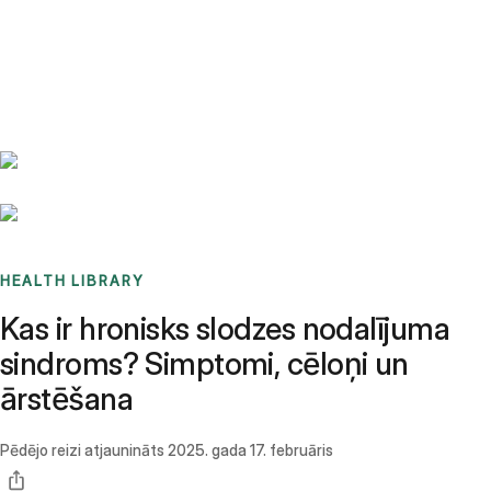
Benchmarks
Stories
FAQ
Sign up / Log in
HEALTH LIBRARY
Kas ir hronisks slodzes nodalījuma
sindroms? Simptomi, cēloņi un
ārstēšana
Pēdējo reizi atjaunināts
2025. gada 17. februāris