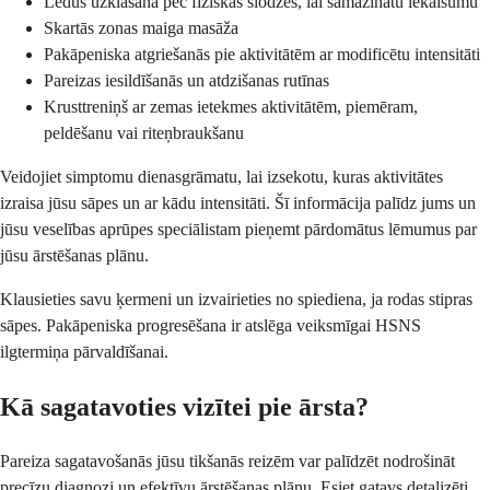
Ledus uzklāšana pēc fiziskās slodzes, lai samazinātu iekaisumu
Skartās zonas maiga masāža
Pakāpeniska atgriešanās pie aktivitātēm ar modificētu intensitāti
Pareizas iesildīšanās un atdzišanas rutīnas
Krusttreniņš ar zemas ietekmes aktivitātēm, piemēram,
peldēšanu vai riteņbraukšanu
Veidojiet simptomu dienasgrāmatu, lai izsekotu, kuras aktivitātes
izraisa jūsu sāpes un ar kādu intensitāti. Šī informācija palīdz jums un
jūsu veselības aprūpes speciālistam pieņemt pārdomātus lēmumus par
jūsu ārstēšanas plānu.
Klausieties savu ķermeni un izvairieties no spiediena, ja rodas stipras
sāpes. Pakāpeniska progresēšana ir atslēga veiksmīgai HSNS
ilgtermiņa pārvaldīšanai.
Kā sagatavoties vizītei pie ārsta?
Pareiza sagatavošanās jūsu tikšanās reizēm var palīdzēt nodrošināt
precīzu diagnozi un efektīvu ārstēšanas plānu. Esiet gatavs detalizēti