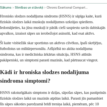
Sākums
Slimības un stāvokļi
Chronic Exertional Compartment Syndrome
Hronisks slodzes nodalījuma sindroms (HSNS) ir sāpīga kaite, kurā
fiziskās slodzes laikā muskuļu nodalījumos uzkrājas spiediens.
Iedomājieties, ka jūsu muskuļi ir pārāk cieši saspiestu savās dabiskajās
apvalkos, izraisot sāpes un ierobežojot asinsriti, kad esat aktīvs.
Šī kaite visbiežāk skar sportistus un aktīvus cilvēkus, īpaši skrējējus,
futbolistus un militārpersonālu. Atšķirībā no akūta nodalījuma
sindroma, kas ir medicīniska ārkārtas situācija, HSNS attīstās
pakāpeniski, un simptomi parasti mazinās, kad pārtraucat vingrot.
Kādi ir hroniska slodzes nodalījuma
sindroma simptomi?
HSNS raksturīgākais simptoms ir dziļas, sāpošas sāpes, kas pastiprinās
fiziskās slodzes laikā un mazinās atpūtas laikā. Parasti jūs pamanīsiet
šīs sāpes sākoties paredzamā brīdī treniņa laikā, piemēram, pēc 10