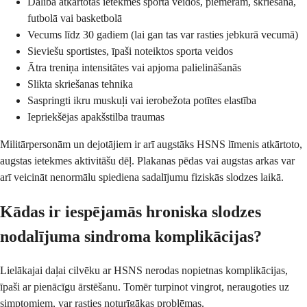
Dalība atkārtotās ietekmes sporta veidos, piemēram, skriešanā,
futbolā vai basketbolā
Vecums līdz 30 gadiem (lai gan tas var rasties jebkurā vecumā)
Sieviešu sportistes, īpaši noteiktos sporta veidos
Ātra treniņa intensitātes vai apjoma palielināšanās
Slikta skriešanas tehnika
Saspringti ikru muskuļi vai ierobežota potītes elastība
Iepriekšējas apakšstilba traumas
Militārpersonām un dejotājiem ir arī augstāks HSNS līmenis atkārtoto,
augstas ietekmes aktivitāšu dēļ. Plakanas pēdas vai augstas arkas var
arī veicināt nenormālu spiediena sadalījumu fiziskās slodzes laikā.
Kādas ir iespējamās hroniska slodzes
nodalījuma sindroma komplikācijas?
Lielākajai daļai cilvēku ar HSNS nerodas nopietnas komplikācijas,
īpaši ar pienācīgu ārstēšanu. Tomēr turpinot vingrot, neraugoties uz
simptomiem, var rasties noturīgākas problēmas.