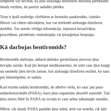
simptomi var liecināt, ka jūsu aizkuņģa dziedzeris neizdala pietiekami
daudz enzīmu, lai pareizi sadalītu pārtiku.
Tests ir īpaši noderīgs cilvēkiem ar hronisku pankreatītu, cistisko
fibrozi vai citiem stāvokļiem, kas var ietekmēt aizkuņģa dziedzera
darbību. Tas sniedz vērtīgu informāciju, neprasot invazīvākas
procedūras, piemēram, endoskopiju vai ķirurģiskas biopsijas.
Kā darbojas bentiromīds?
Bentiromīds darbojas, atdarot dabisko gremošanas procesu jūsu
tievajās zarnās. Kad jūs lietojat medikamentus, tie iziet caur jūsu kuņģi
un sasniedz jūsu tievās zarnas, kur aizkuņģa dziedzera enzīmi, ko sauc
par himotripsīnu, to sadala.
Kad enzīmi sadala bentiromīdu, tie atbrīvo vielu, ko sauc par para-
aminobenzoskābi (PABA), kuru jūsu organisms absorbē asinsritē. Tad
jūsu nieres filtrē šo PABA un izvada to caur urīnu nākamajās stundās.
Mērot, cik daudz PABA parādās jūsu urīnā, ārsti var noteikt, cik labi