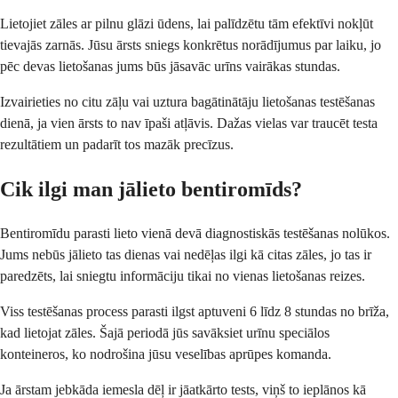
Lietojiet zāles ar pilnu glāzi ūdens, lai palīdzētu tām efektīvi nokļūt
tievajās zarnās. Jūsu ārsts sniegs konkrētus norādījumus par laiku, jo
pēc devas lietošanas jums būs jāsavāc urīns vairākas stundas.
Izvairieties no citu zāļu vai uztura bagātinātāju lietošanas testēšanas
dienā, ja vien ārsts to nav īpaši atļāvis. Dažas vielas var traucēt testa
rezultātiem un padarīt tos mazāk precīzus.
Cik ilgi man jālieto bentiromīds?
Bentiromīdu parasti lieto vienā devā diagnostiskās testēšanas nolūkos.
Jums nebūs jālieto tas dienas vai nedēļas ilgi kā citas zāles, jo tas ir
paredzēts, lai sniegtu informāciju tikai no vienas lietošanas reizes.
Viss testēšanas process parasti ilgst aptuveni 6 līdz 8 stundas no brīža,
kad lietojat zāles. Šajā periodā jūs savāksiet urīnu speciālos
konteineros, ko nodrošina jūsu veselības aprūpes komanda.
Ja ārstam jebkāda iemesla dēļ ir jāatkārto tests, viņš to ieplānos kā