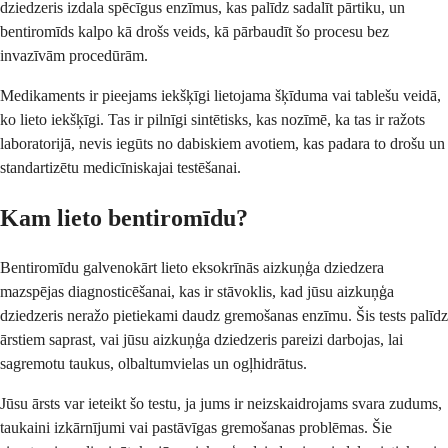
dziedzeris izdala spēcīgus enzīmus, kas palīdz sadalīt pārtiku, un
bentiromīds kalpo kā drošs veids, kā pārbaudīt šo procesu bez
invazīvām procedūrām.
Medikaments ir pieejams iekšķīgi lietojama šķīduma vai tablešu veidā,
ko lieto iekšķīgi. Tas ir pilnīgi sintētisks, kas nozīmē, ka tas ir ražots
laboratorijā, nevis iegūts no dabiskiem avotiem, kas padara to drošu un
standartizētu medicīniskajai testēšanai.
Kam lieto bentiromīdu?
Bentiromīdu galvenokārt lieto eksokrīnās aizkuņģa dziedzera
mazspējas diagnosticēšanai, kas ir stāvoklis, kad jūsu aizkuņģa
dziedzeris neražo pietiekami daudz gremošanas enzīmu. Šis tests palīdz
ārstiem saprast, vai jūsu aizkuņģa dziedzeris pareizi darbojas, lai
sagremotu taukus, olbaltumvielas un ogļhidrātus.
Jūsu ārsts var ieteikt šo testu, ja jums ir neizskaidrojams svara zudums,
taukaini izkārnījumi vai pastāvīgas gremošanas problēmas. Šie