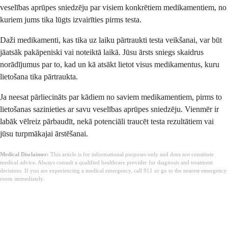
veselības aprūpes sniedzēju par visiem konkrētiem medikamentiem, no
kuriem jums tika lūgts izvairīties pirms testa.
Daži medikamenti, kas tika uz laiku pārtraukti testa veikšanai, var būt
jāatsāk pakāpeniski vai noteiktā laikā. Jūsu ārsts sniegs skaidrus
norādījumus par to, kad un kā atsākt lietot visus medikamentus, kuru
lietošana tika pārtraukta.
Ja neesat pārliecināts par kādiem no saviem medikamentiem, pirms to
lietošanas sazinieties ar savu veselības aprūpes sniedzēju. Vienmēr ir
labāk vēlreiz pārbaudīt, nekā potenciāli traucēt testa rezultātiem vai
jūsu turpmākajai ārstēšanai.
Medical Disclaimer:
This article is for informational purposes only and does not constitute
medical advice. Always consult a qualified healthcare provider for diagnosis and treatment
decisions. If you are experiencing a medical emergency, call 911 or go to the nearest emergency
room immediately.