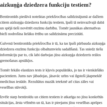
aizkuņģa dziedzera funkciju testiem?
Bentiromīds piedāvā noteiktas priekšrocības salīdzinājumā ar dažiem
citiem aizkuņģa dziedzera funkciju testiem, īpaši tā neinvazīvajā dabā
un spējā tieši novērtēt enzīmu darbību. Tomēr jaunākas alternatīvas
bieži nodrošina lielāku ērtību un salīdzināmu precizitāti.
Galvenā bentiromīda priekšrocība ir tā, ka tas īpaši pārbauda aizkuņģa
dziedzera enzīmu funkciju olbaltumvielu sadalīšanā. Tas sniedz tiešu
informāciju par to, cik labi darbojas jūsu aizkuņģa dziedzeris reālos
gremošanas apstākļos.
Tomēr fekālo elastāzes tests ir kļuvis populārāks, jo tas ir vienkāršāks
pacientiem. Jums nav jābadojas, jāsavāc urīns vai ilgstoši jāapmeklē
medicīnas iestāde. Rezultātus mazāk ietekmē arī citas zāles vai
veselības stāvokļi.
Izvēle starp bentiroīdu un citiem testiem ir atkarīga no jūsu konkrētās
situācijas, ārsta vēlmēm un tā, kas ir pieejams jūsu veselības aprūpes