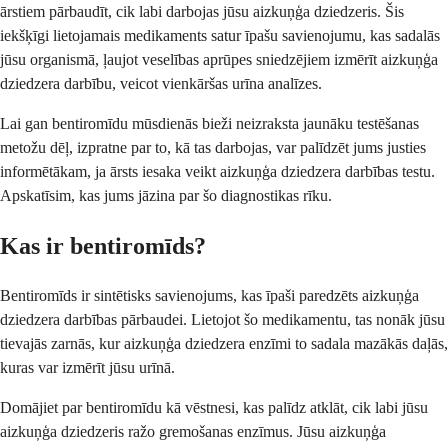
ārstiem pārbaudīt, cik labi darbojas jūsu aizkuņģa dziedzeris. Šis
iekšķīgi lietojamais medikaments satur īpašu savienojumu, kas sadalās
jūsu organismā, ļaujot veselības aprūpes sniedzējiem izmērīt aizkuņģa
dziedzera darbību, veicot vienkāršas urīna analīzes.
Lai gan bentiromīdu mūsdienās bieži neizraksta jaunāku testēšanas
metožu dēļ, izpratne par to, kā tas darbojas, var palīdzēt jums justies
informētākam, ja ārsts iesaka veikt aizkuņģa dziedzera darbības testu.
Apskatīsim, kas jums jāzina par šo diagnostikas rīku.
Kas ir bentiromīds?
Bentiromīds ir sintētisks savienojums, kas īpaši paredzēts aizkuņģa
dziedzera darbības pārbaudei. Lietojot šo medikamentu, tas nonāk jūsu
tievajās zarnās, kur aizkuņģa dziedzera enzīmi to sadala mazākās daļās,
kuras var izmērīt jūsu urīnā.
Domājiet par bentiromīdu kā vēstnesi, kas palīdz atklāt, cik labi jūsu
aizkuņģa dziedzeris ražo gremošanas enzīmus. Jūsu aizkuņģa