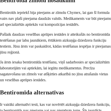
Bentiroīda zīmolu nosaukumi
Bentiroīds iepriekš bija pieejams ar zīmolu Chymex, lai gan šī formula
vairs nav plaši pieejama daudzās valstīs. Medikaments var būt pieejams
arī specializētās aptiekās vai kompozīcijas iestādēs.
Pašlaik daudzas veselības aprūpes iestādes ir atteikušās no bentiromīda
testēšanas par labu jaunākiem, ērtākiem aizkuņģa dziedzera funkciju
testiem. Jūsu ārsts var paskaidrot, kādas testēšanas iespējas ir pieejamas
jūsu reģionā.
Ja ārsts iesaka bentiromīda testēšanu, viņš sadarbosies ar specializētām
laboratorijām vai aptiekām, lai iegūtu medikamentus. Precīza
sagatavošana un zīmols var atšķirties atkarībā no jūsu atrašanās vietas
un veselības aprūpes iestādes.
Bentiromīda alternatīvas
Ir vairāki alternatīvi testi, kas var novērtēt aizkuņģa dziedzera funkciju,
ja bentiromīds nav pieejams vai nav piemērots jums. Šīs jaunākās