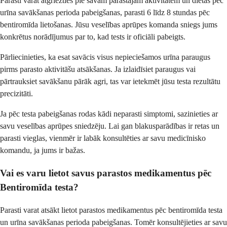
Parasti varat atgriezties pie savām parastajām aktivitātēm un diētas pēc
urīna savākšanas perioda pabeigšanas, parasti 6 līdz 8 stundas pēc
bentiromīda lietošanas. Jūsu veselības aprūpes komanda sniegs jums
konkrētus norādījumus par to, kad tests ir oficiāli pabeigts.
Pārliecinieties, ka esat savācis visus nepieciešamos urīna paraugus
pirms parasto aktivitāšu atsākšanas. Ja izlaidīsiet paraugus vai
pārtrauksiet savākšanu pārāk agri, tas var ietekmēt jūsu testa rezultātu
precizitāti.
Ja pēc testa pabeigšanas rodas kādi neparasti simptomi, sazinieties ar
savu veselības aprūpes sniedzēju. Lai gan blakusparādības ir retas un
parasti vieglas, vienmēr ir labāk konsultēties ar savu medicīnisko
komandu, ja jums ir bažas.
Vai es varu lietot savus parastos medikamentus pēc
Bentiromīda testa?
Parasti varat atsākt lietot parastos medikamentus pēc bentiromīda testa
un urīna savākšanas perioda pabeigšanas. Tomēr konsultējieties ar savu