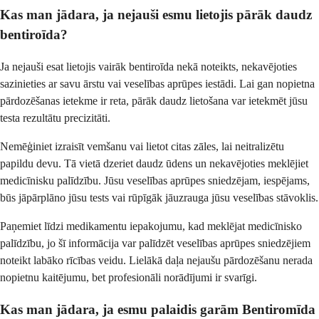
Kas man jādara, ja nejauši esmu lietojis pārāk daudz
bentiroīda?
Ja nejauši esat lietojis vairāk bentiroīda nekā noteikts, nekavējoties
sazinieties ar savu ārstu vai veselības aprūpes iestādi. Lai gan nopietna
pārdozēšanas ietekme ir reta, pārāk daudz lietošana var ietekmēt jūsu
testa rezultātu precizitāti.
Nemēģiniet izraisīt vemšanu vai lietot citas zāles, lai neitralizētu
papildu devu. Tā vietā dzeriet daudz ūdens un nekavējoties meklējiet
medicīnisku palīdzību. Jūsu veselības aprūpes sniedzējam, iespējams,
būs jāpārplāno jūsu tests vai rūpīgāk jāuzrauga jūsu veselības stāvoklis.
Paņemiet līdzi medikamentu iepakojumu, kad meklējat medicīnisko
palīdzību, jo šī informācija var palīdzēt veselības aprūpes sniedzējiem
noteikt labāko rīcības veidu. Lielākā daļa nejaušu pārdozēšanu nerada
nopietnu kaitējumu, bet profesionāli norādījumi ir svarīgi.
Kas man jādara, ja esmu palaidis garām Bentiromīda