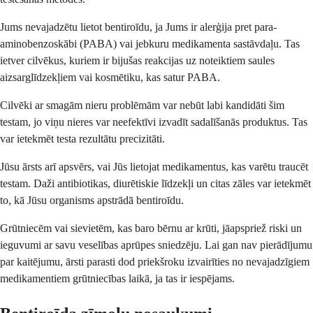
Jums nevajadzētu lietot bentiroīdu, ja Jums ir alerģija pret para-
aminobenzoskābi (PABA) vai jebkuru medikamenta sastāvdaļu. Tas
ietver cilvēkus, kuriem ir bijušas reakcijas uz noteiktiem saules
aizsarglīdzekļiem vai kosmētiku, kas satur PABA.
Cilvēki ar smagām nieru problēmām var nebūt labi kandidāti šim
testam, jo viņu nieres var neefektīvi izvadīt sadalīšanās produktus. Tas
var ietekmēt testa rezultātu precizitāti.
Jūsu ārsts arī apsvērs, vai Jūs lietojat medikamentus, kas varētu traucēt
testam. Daži antibiotikas, diurētiskie līdzekļi un citas zāles var ietekmēt
to, kā Jūsu organisms apstrādā bentiroīdu.
Grūtniecēm vai sievietēm, kas baro bērnu ar krūti, jāapspriež riski un
ieguvumi ar savu veselības aprūpes sniedzēju. Lai gan nav pierādījumu
par kaitējumu, ārsti parasti dod priekšroku izvairīties no nevajadzīgiem
medikamentiem grūtniecības laikā, ja tas ir iespējams.