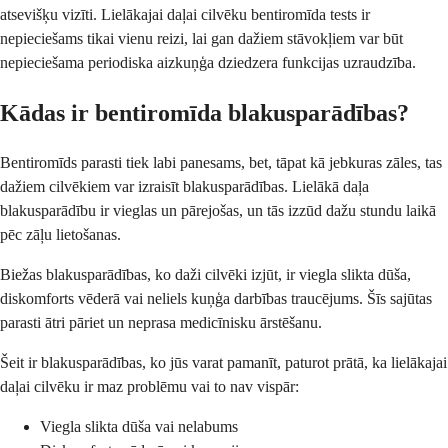
atsevišķu vizīti. Lielākajai daļai cilvēku bentiromīda tests ir
nepieciešams tikai vienu reizi, lai gan dažiem stāvokļiem var būt
nepieciešama periodiska aizkuņģa dziedzera funkcijas uzraudzība.
Kādas ir bentiromīda blakusparādības?
Bentiromīds parasti tiek labi panesams, bet, tāpat kā jebkuras zāles, tas
dažiem cilvēkiem var izraisīt blakusparādības. Lielākā daļa
blakusparādību ir vieglas un pārejošas, un tās izzūd dažu stundu laikā
pēc zāļu lietošanas.
Biežas blakusparādības, ko daži cilvēki izjūt, ir viegla slikta dūša,
diskomforts vēderā vai neliels kuņģa darbības traucējums. Šīs sajūtas
parasti ātri pāriet un neprasa medicīnisku ārstēšanu.
Šeit ir blakusparādības, ko jūs varat pamanīt, paturot prātā, ka lielākajai
daļai cilvēku ir maz problēmu vai to nav vispār:
Viegla slikta dūša vai nelabums