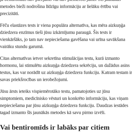
metodes bieži nodrošina līdzīgu informāciju ar lielāku ērtību vai
precizitāti.
Fēču elastāzes tests ir viena populāra alternatīva, kas mēra aizkuņģa
dziedzera enzīmus tieši jūsu izkārnījumu paraugā. Šis tests ir
vienkāršāks, jo tam nav nepieciešama gavēšana vai urīna savākšana
vairāku stundu garumā.
Citas alternatīvas ietver sekretīna stimulācijas testu, kurā izmanto
hormonu, lai stimulētu aizkuņģa dziedzera sekrēciju, un dažādus asins
testus, kas var norādīt uz aizkuņģa dziedzera funkciju. Katram testam ir
savas priekšrocības un ierobežojumi.
Jūsu ārsts ieteiks vispiemērotāko testu, pamatojoties uz jūsu
simptomiem, medicīnisko vēsturi un konkrēto informāciju, kas viņam
nepieciešama par jūsu aizkuņģa dziedzera funkciju. Daudzas iestādes
tagad izmanto šīs jaunākās metodes kā savu pirmo izvēli.
Vai bentiromīds ir labāks par citiem