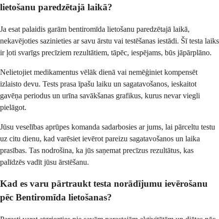
lietošanu paredzētajā laikā?
Ja esat palaidis garām bentiromīda lietošanu paredzētajā laikā,
nekavējoties sazinieties ar savu ārstu vai testēšanas iestādi. Šī testa laiks
ir ļoti svarīgs precīziem rezultātiem, tāpēc, iespējams, būs jāpārplāno.
Nelietojiet medikamentus vēlāk dienā vai nemēģiniet kompensēt
izlaisto devu. Tests prasa īpašu laiku un sagatavošanos, ieskaitot
gavēņa periodus un urīna savākšanas grafikus, kurus nevar viegli
pielāgot.
Jūsu veselības aprūpes komanda sadarbosies ar jums, lai pārceltu testu
uz citu dienu, kad varēsiet ievērot pareizu sagatavošanos un laika
prasības. Tas nodrošina, ka jūs saņemat precīzus rezultātus, kas
palīdzēs vadīt jūsu ārstēšanu.
Kad es varu pārtraukt testa norādījumu ievērošanu
pēc Bentiromīda lietošanas?