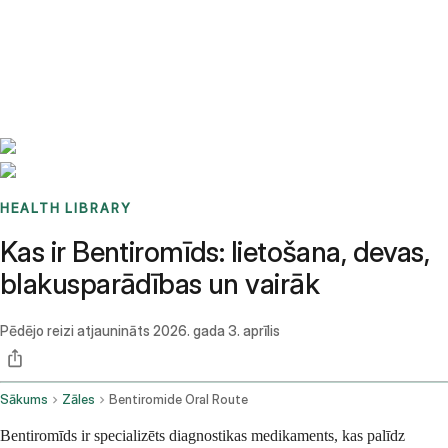
Benchmarks
Stories
FAQ
Sign up / Log in
HEALTH LIBRARY
Kas ir Bentiromīds: lietošana, devas,
blakusparādības un vairāk
Pēdējo reizi atjaunināts
2026. gada 3. aprīlis
Sākums
Zāles
Bentiromide Oral Route
Bentiromīds ir specializēts diagnostikas medikaments, kas palīdz