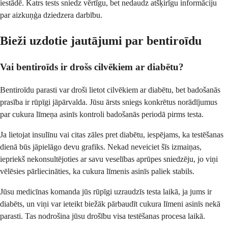
iestādē. Katrs tests sniedz vērtīgu, bet nedaudz atšķirīgu informāciju
par aizkuņģa dziedzera darbību.
Bieži uzdotie jautājumi par bentiroīdu
Vai bentiroīds ir drošs cilvēkiem ar diabētu?
Bentiroīdu parasti var droši lietot cilvēkiem ar diabētu, bet badošanās
prasība ir rūpīgi jāpārvalda. Jūsu ārsts sniegs konkrētus norādījumus
par cukura līmeņa asinīs kontroli badošanās periodā pirms testa.
Ja lietojat insulīnu vai citas zāles pret diabētu, iespējams, ka testēšanas
dienā būs jāpielāgo devu grafiks. Nekad neveiciet šīs izmaiņas,
iepriekš nekonsultējoties ar savu veselības aprūpes sniedzēju, jo viņi
vēlēsies pārliecināties, ka cukura līmenis asinīs paliek stabils.
Jūsu medicīnas komanda jūs rūpīgi uzraudzīs testa laikā, ja jums ir
diabēts, un viņi var ieteikt biežāk pārbaudīt cukura līmeni asinīs nekā
parasti. Tas nodrošina jūsu drošību visa testēšanas procesa laikā.