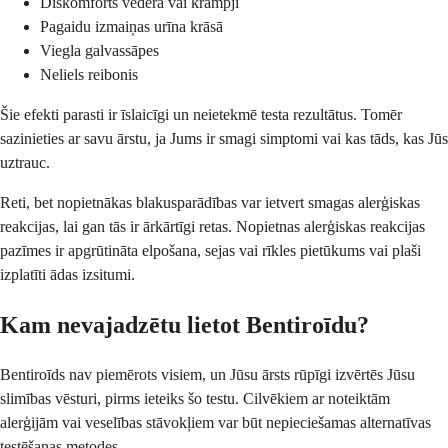
Diskomforts vēderā vai krampji
Pagaidu izmaiņas urīna krāsā
Viegla galvassāpes
Neliels reibonis
Šie efekti parasti ir īslaicīgi un neietekmē testa rezultātus. Tomēr
sazinieties ar savu ārstu, ja Jums ir smagi simptomi vai kas tāds, kas Jūs
uztrauc.
Reti, bet nopietnākas blakusparādības var ietvert smagas alerģiskas
reakcijas, lai gan tās ir ārkārtīgi retas. Nopietnas alerģiskas reakcijas
pazīmes ir apgrūtināta elpošana, sejas vai rīkles pietūkums vai plaši
izplatīti ādas izsitumi.
Kam nevajadzētu lietot Bentiroīdu?
Bentiroīds nav piemērots visiem, un Jūsu ārsts rūpīgi izvērtēs Jūsu
slimības vēsturi, pirms ieteiks šo testu. Cilvēkiem ar noteiktām
alerģijām vai veselības stāvokļiem var būt nepieciešamas alternatīvas
testēšanas metodes.