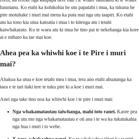
haumanu. Ko etahi ka kohikohia he utu papatahi i mua, ka tukuna he
pire motuhake i muri mai mena ka puta mai nga utu taapiri. Ko etahi
atu ka tono kia utua katoatia i mua i to kitenga atu i tetahi
kaiwhakarato. Ko te waea atu ki mua he tino pai te nekehanga kia kore
ai e miharo ka tae mai koe.
Ahea pea ka whiwhi koe i te Pire i muri
mai?
Ahakoa ka utua e koe tetahi mea i mua, tera ano etahi ahuatanga ka
taea e te tari tiaki tere te tuku pire ki a koe i muri mai.
Anei nga take tino noa ka whiwhi koe i te pire i muri mai:
Nga whakamatautau taiwhanga, mahi toto ranei.
Kaore pea
nga utu mo nga whakamatautau e oti ana i te wa ka tukatukahia
nga hua i muri i to wehe.
X-rays, whakaahua ranei.
Ko te whakaahua tātari ka taapiri