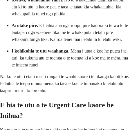
atu ki to utu, a kaore pea e taea te tatau kia whakatauhia, kia
whakapaihia ranei nga pikitia.
Arotake pire.
E hiahia ana nga roopu pire hauora ki te wa ki te
tautapa i nga waehere tika me te whakaputa i tetahi pire
whakamutunga tika. Ka roa tenei mai i etahi ra ki etahi wiki.
I kohikohia te utu waahanga.
Mena i utua e koe he putea i te
tari, ka tukuna atu te toenga o te toenga ki a koe ma te mēra, ma
te imeera ranei.
Na ko te utu i etahi mea i runga i te waahi kaore i te tikanga ka oti koe.
Pataihia te teepu o mua mena ka taea e koe te tumanako ki etahi utu
taapiri i muri i to toro atu.
E hia te utu o te Urgent Care kaore he
Inihua?
Ko te utu o te toro atu ki te tiaki tere kaore he inihua kei waenga i te