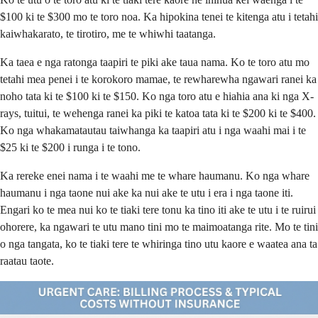
$100 ki te $300 mo te toro noa. Ka hipokina tenei te kitenga atu i tetahi
kaiwhakarato, te tirotiro, me te whiwhi taatanga.
Ka taea e nga ratonga taapiri te piki ake taua nama. Ko te toro atu mo
tetahi mea penei i te korokoro mamae, te rewharewha ngawari ranei ka
noho tata ki te $100 ki te $150. Ko nga toro atu e hiahia ana ki nga X-
rays, tuitui, te wehenga ranei ka piki te katoa tata ki te $200 ki te $400.
Ko nga whakamatautau taiwhanga ka taapiri atu i nga waahi mai i te
$25 ki te $200 i runga i te tono.
Ka rereke enei nama i te waahi me te whare haumanu. Ko nga whare
haumanu i nga taone nui ake ka nui ake te utu i era i nga taone iti.
Engari ko te mea nui ko te tiaki tere tonu ka tino iti ake te utu i te ruirui
ohorere, ka ngawari te utu mano tini mo te maimoatanga rite. Mo te tini
o nga tangata, ko te tiaki tere te whiringa tino utu kaore e waatea ana ta
raatau taote.