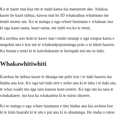
Ko te haere mai kua rite te mahi katoa kia maeneene ake. Ahakoa
kaore he kaari inihua, kawea mai he ID whakaahua whaimana me
tetahi momo utu. Ko te nuinga o nga whare haumanu e whakaae ana
ki nga kaari nama, kaari nama, me etahi wa ko te moni.
Ka awhina ano hoki te kawe mai i tetahi rarangi o nga rongoa katoa e
tangohia ana e koe me te whakarāpopototanga poto o to hitori hauora.
Ka homai e tenei ki te kaiwhakarato te horopaki nui mo to tiaki.
Whakawhitiwhiti
Karekau he inihua kaore te tikanga me peke koe i te tiaki hauora ina
hiahia ana koe. Ko nga tari tiaki tere e noho ana ki te tuku i te tiaki utu,
te whai waahi mo nga raru hauora kore-oorere. Ko nga utu ka taea te
whakahaere, ina koa ka whakaritea ki te ruirui ohorere.
Ko te nuinga o nga whare haumanu e tino hiahia ana kia awhina koe
ki te kimi huarahi ki te utu e pai ana ki to ahuatanga. He maha o ratou