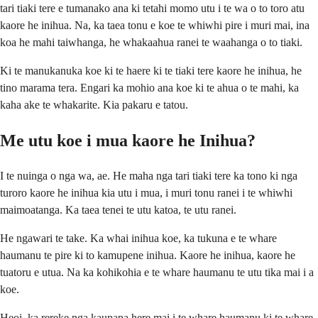
tari tiaki tere e tumanako ana ki tetahi momo utu i te wa o to toro atu
kaore he inihua. Na, ka taea tonu e koe te whiwhi pire i muri mai, ina
koa he mahi taiwhanga, he whakaahua ranei te waahanga o to tiaki.
Ki te manukanuka koe ki te haere ki te tiaki tere kaore he inihua, he
tino marama tera. Engari ka mohio ana koe ki te ahua o te mahi, ka
kaha ake te whakarite. Kia pakaru e tatou.
Me utu koe i mua kaore he Inihua?
I te nuinga o nga wa, ae. He maha nga tari tiaki tere ka tono ki nga
turoro kaore he inihua kia utu i mua, i muri tonu ranei i te whiwhi
maimoatanga. Ka taea tenei te utu katoa, te utu ranei.
He ngawari te take. Ka whai inihua koe, ka tukuna e te whare
haumanu te pire ki to kamupene inihua. Kaore he inihua, kaore he
tuatoru e utua. Na ka kohikohia e te whare haumanu te utu tika mai i a
koe.
Heoi, ka rereke nga kaupapa here mai i te whare haumanu ki te whare