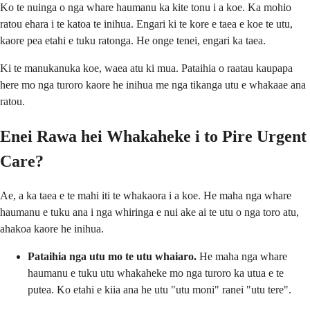
Ko te nuinga o nga whare haumanu ka kite tonu i a koe. Ka mohio
ratou ehara i te katoa te inihua. Engari ki te kore e taea e koe te utu,
kaore pea etahi e tuku ratonga. He onge tenei, engari ka taea.
Ki te manukanuka koe, waea atu ki mua. Pataihia o raatau kaupapa
here mo nga turoro kaore he inihua me nga tikanga utu e whakaae ana
ratou.
Enei Rawa hei Whakaheke i to Pire Urgent
Care?
Ae, a ka taea e te mahi iti te whakaora i a koe. He maha nga whare
haumanu e tuku ana i nga whiringa e nui ake ai te utu o nga toro atu,
ahakoa kaore he inihua.
Pataihia nga utu mo te utu whaiaro.
He maha nga whare
haumanu e tuku utu whakaheke mo nga turoro ka utua e te
putea. Ko etahi e kiia ana he utu "utu moni" ranei "utu tere".