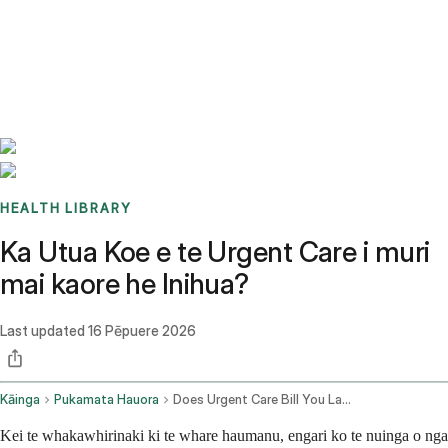
Benchmarks
Stories
FAQ
Sign up / Log in
HEALTH LIBRARY
Ka Utua Koe e te Urgent Care i muri
mai kaore he Inihua?
Last updated
16 Pēpuere 2026
Kāinga
Pukamata Hauora
Does Urgent Care Bill You Later Without Insurance
Kei te whakawhirinaki ki te whare haumanu, engari ko te nuinga o nga