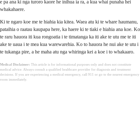
e pa ana ki nga turoro kaore he inihua ia ra, a kua whai punaha hei
whakahaere.
Ki te ngaro koe me te hiahia kia kitea. Waea atu ki te whare haumanu,
pataihia o raatau kaupapa here, ka haere ki te tiaki e hiahia ana koe. Ko
te raru hauora iti kua rongoatia i te timatanga ka iti ake te utu me te iti
ake te uaua i te mea kua warewarehia. Ko to hauora he nui ake te utu i
te tukanga pire, a he maha atu nga whiringa kei a koe i to whakaaro.
Medical Disclaimer:
This article is for informational purposes only and does not constitute
medical advice. Always consult a qualified healthcare provider for diagnosis and treatment
decisions. If you are experiencing a medical emergency, call 911 or go to the nearest emergency
room immediately.