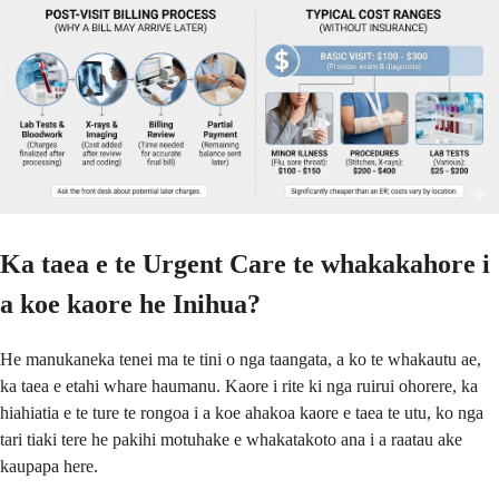
Ka taea e te Urgent Care te whakakahore i
a koe kaore he Inihua?
He manukaneka tenei ma te tini o nga taangata, a ko te whakautu ae,
ka taea e etahi whare haumanu. Kaore i rite ki nga ruirui ohorere, ka
hiahiatia e te ture te rongoa i a koe ahakoa kaore e taea te utu, ko nga
tari tiaki tere he pakihi motuhake e whakatakoto ana i a raatau ake
kaupapa here.