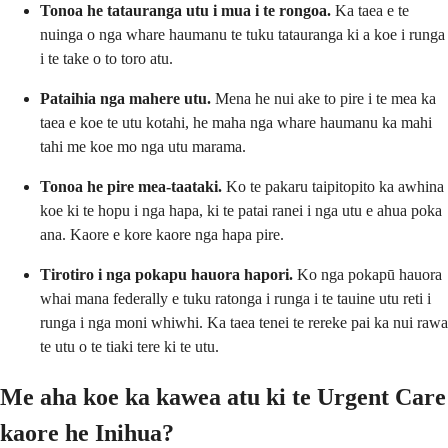
Tonoa he tatauranga utu i mua i te rongoa.
Ka taea e te
nuinga o nga whare haumanu te tuku tatauranga ki a koe i runga
i te take o to toro atu.
Pataihia nga mahere utu.
Mena he nui ake to pire i te mea ka
taea e koe te utu kotahi, he maha nga whare haumanu ka mahi
tahi me koe mo nga utu marama.
Tonoa he pire mea-taataki.
Ko te pakaru taipitopito ka awhina
koe ki te hopu i nga hapa, ki te patai ranei i nga utu e ahua poka
ana. Kaore e kore kaore nga hapa pire.
Tirotiro i nga pokapu hauora hapori.
Ko nga pokapū hauora
whai mana federally e tuku ratonga i runga i te tauine utu reti i
runga i nga moni whiwhi. Ka taea tenei te rereke pai ka nui rawa
te utu o te tiaki tere ki te utu.
Me aha koe ka kawea atu ki te Urgent Care
kaore he Inihua?