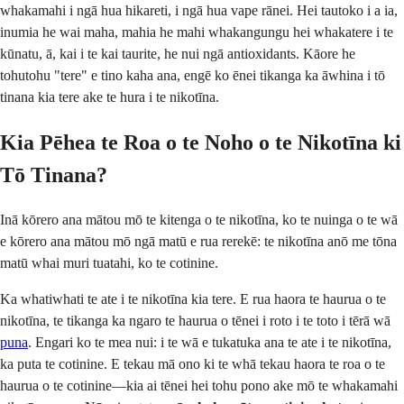
whakamahi i ngā hua hikareti, i ngā hua vape rānei. Hei tautoko i a ia,
inumia he wai maha, mahia he mahi whakangungu hei whakatere i te
kūnatu, ā, kai i te kai taurite, he nui ngā antioxidants. Kāore he
tohutohu "tere" e tino kaha ana, engē ko ēnei tikanga ka āwhina i tō
tinana kia tere ake te hura i te nikotīna.
Kia Pēhea te Roa o te Noho o te Nikotīna ki
Tō Tinana?
Inā kōrero ana mātou mō te kitenga o te nikotīna, ko te nuinga o te wā
e kōrero ana mātou mō ngā matū e rua rerekē: te nikotīna anō me tōna
matū whai muri tuatahi, ko te cotinine.
Ka whatiwhati te ate i te nikotīna kia tere. E rua haora te haurua o te
nikotīna, te tikanga ka ngaro te haurua o tēnei i roto i te toto i tērā wā
puna
. Engari ko te mea nui: i te wā e tukatuka ana te ate i te nikotīna,
ka puta te cotinine. E tekau mā ono ki te whā tekau haora te roa o te
haurua o te cotinine—kia ai tēnei hei tohu pono ake mō te whakamahi