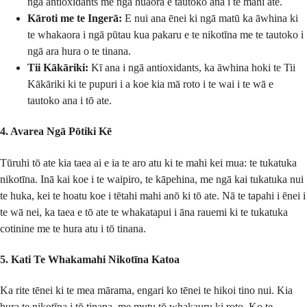
ngā antioxidants me ngā huaora e tautoko ana i te mahi ate.
Kāroti me te Ingerā:
E nui ana ēnei ki ngā matū ka āwhina ki
te whakaora i ngā pūtau kua pakaru e te nikotīna me te tautoko i
ngā ara hura o te tinana.
Tii Kākāriki:
Kī ana i ngā antioxidants, ka āwhina hoki te Tii
Kākāriki ki te pupuri i a koe kia mā roto i te wai i te wā e
tautoko ana i tō ate.
4. Avarea Ngā Pōtiki Kē
Tūruhi tō ate kia taea ai e ia te aro atu ki te mahi kei mua: te tukatuka
nikotīna. Inā kai koe i te waipiro, te kāpehina, me ngā kai tukatuka nui
te huka, kei te hoatu koe i tētahi mahi anō ki tō ate. Nā te tapahi i ēnei i
te wā nei, ka taea e tō ate te whakatapui i āna rauemi ki te tukatuka
cotinine me te hura atu i tō tinana.
5. Kati Te Whakamahi Nikotīna Katoa
Ka rite tēnei ki te mea mārama, engari ko tēnei te hikoi tino nui. Kia
hura te nikotīna i tō tinana, me mutu tō whakauru ki roto. Ko te