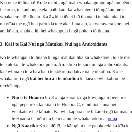
Kia neke tō tinana! Ko te mahi i ngā mahi whakangungu ngākau pēnei
i te oma, te kauhoe, te eke paihikara ka whakatere i tō ngākau me te
whakatere i tō kūnatu. Ka āwhina tēnei i tō tinana ki te tukatuka i te
nikotīna me ngā hua paru kia tere ake. I tua atu, ka werawera koe, hei
ara kē atu, ahakoa iti, hei whakaputa i ngā poke o tō tinana.
3. Kai i te Kai Nui ngā Matūkai, Nui ngā Antioxidants
Ko te whāngai i tō tinana ki ngā matūkai tika ka whakatere i tō ate me
te tautoko i te whakaora pūtau. Aro atu ki te kai nui ngā antioxidants,
ka āwhina ki te whawhai i te kōkiri oxidative nā te nikotīna. Ko te
whakauru i ngā
kai hei hura i te nikotīna
ka taea te whakahou i te
rerekētanga.
Nui o te Huaora C:
Ko ngā karani, ngā kiwi, ngā rōpere, me
ngā pepa reka ka kīia ki te Huaora C, e mōhiotia ana hei
whakatere i te kūnatu. Ka whakapitoa e te hikareti ngā taumata o
te Huaora C, nō reira he mea nui te whakahoki mai
puna
.
Ngā Kaariki:
Ko te tiōtiō, te kārapi, me te parakereki ka kīia ki