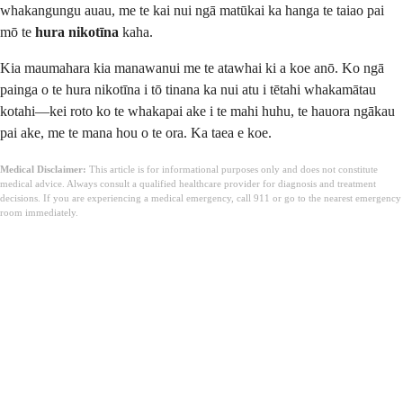
whakangungu auau, me te kai nui ngā matūkai ka hanga te taiao pai
mō te
hura nikotīna
kaha.
Kia maumahara kia manawanui me te atawhai ki a koe anō. Ko ngā
painga o te hura nikotīna i tō tinana ka nui atu i tētahi whakamātau
kotahi—kei roto ko te whakapai ake i te mahi huhu, te hauora ngākau
pai ake, me te mana hou o te ora. Ka taea e koe.
Medical Disclaimer:
This article is for informational purposes only and does not constitute
medical advice. Always consult a qualified healthcare provider for diagnosis and treatment
decisions. If you are experiencing a medical emergency, call 911 or go to the nearest emergency
room immediately.