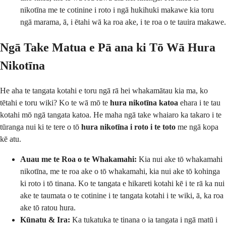
nikotīna me te cotinine i roto i ngā hukihuki makawe kia toru
ngā marama, ā, i ētahi wā ka roa ake, i te roa o te tauira makawe.
Ngā Take Matua e Pā ana ki Tō Wā Hura
Nikotīna
He aha te tangata kotahi e toru ngā rā hei whakamātau kia ma, ko
tētahi e toru wiki? Ko te wā mō te
hura nikotīna katoa
ehara i te tau
kotahi mō ngā tangata katoa. He maha ngā take whaiaro ka takaro i te
tūranga nui ki te tere o tō
hura nikotīna i roto i te toto
me ngā kopa
kē atu.
Auau me te Roa o te Whakamahi:
Kia nui ake tō whakamahi
nikotīna, me te roa ake o tō whakamahi, kia nui ake tō kohinga
ki roto i tō tinana. Ko te tangata e hikareti kotahi kē i te rā ka nui
ake te taumata o te cotinine i te tangata kotahi i te wiki, ā, ka roa
ake tō ratou hura.
Kūnatu & Ira:
Ka tukatuka te tinana o ia tangata i ngā matū i