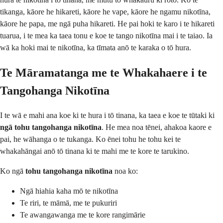
tikanga, kāore he hikareti, kāore he vape, kāore he ngamu nikotīna,
kāore he papa, me ngā puha hikareti. He pai hoki te karo i te hikareti
tuarua, i te mea ka taea tonu e koe te tango nikotīna mai i te taiao. Ia
wā ka hoki mai te nikotīna, ka tīmata anō te karaka o tō hura.
Te Māramatanga me te Whakahaere i te
Tangohanga Nikotīna
I te wā e mahi ana koe ki te hura i tō tinana, ka taea e koe te tūtaki ki
ngā tohu tangohanga nikotīna
. He mea noa tēnei, ahakoa kaore e
pai, he wāhanga o te tukanga. Ko ēnei tohu he tohu kei te
whakahāngai anō tō tinana ki te mahi me te kore te tarukino.
Ko ngā
tohu tangohanga nikotīna
noa ko:
Ngā hiahia kaha mō te nikotīna
Te riri, te māmā, me te pukuriri
Te awangawanga me te kore rangimārie