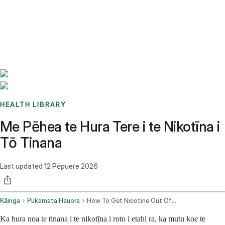
Benchmarks
Stories
FAQ
Sign up / Log in
HEALTH LIBRARY
Me Pēhea te Hura Tere i te Nikotīna i
Tō Tinana
Last updated
12 Pēpuere 2026
Kāinga
Pukamata Hauora
How To Get Nicotine Out Of Your System Fast
Ka hura noa te tinana i te nikotīna i roto i etahi ra, ka mutu koe te