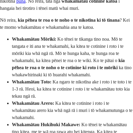
nikotīna
puna
. Nō reira, tata ngā
whakamātau cotinine katoa
i
hangaia hei tirotiro i tēnei matū whai muri.
Nō reira,
kia pēhea te roa o te noho o te nikotīna ki tō tinana
? Kei
te momo whakamātau e whakamahia ana te katoa.
Whakamātau Mōriki:
Ko tēnei te tikanga tino noa. Mō te
tangata e iti ana te whakamahi, ka kitea te cotinine i roto i te
mōriki kia whā ngā rā. Mō te hunga kaha, te hunga roa te
whakamahi, ka kitea pēnei te roa o te wiki. Ko te pātai o
kia
pēhea te roa o te noho o te cotinine ki roto i te mōriki
ka tino
whakawhirinaki ki tō huarahi whakamahi.
Whakamātau Toto:
Ka ngaro te nikotīna ake i roto i te toto i te
1-3 rā. Heoi, ka kitea te cotinine i roto i te whakamātau toto kia
tekau ngā rā.
Whakamātau Arero:
Ka kitea te cotinine i roto i te
whakamātau arero kia whā ngā rā i muri i tō whakamutunga o te
whakamahi.
Whakamātau Hukihuki Makawe:
Ko tēnei te whakamātau
tino kitea, me te wā roa rawa atu hei kitenga. Ka kitea te