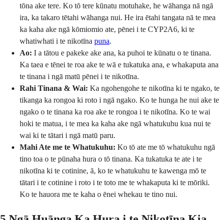
tōna ake tere. Ko tō tere kūnatu motuhake, he wāhanga nā ngā
ira, ka takaro tētahi wāhanga nui. He ira ētahi tangata nā te mea
ka kaha ake ngā kōmiomio ate, pēnei i te CYP2A6, ki te
whatiwhati i te nikotīna
puna
.
Ao:
I a tātou e pakeke ake ana, ka puhoi te kūnatu o te tinana.
Ka taea e tēnei te roa ake te wā e tukatuka ana, e whakaputa ana
te tinana i ngā matū pēnei i te nikotīna.
Rahi Tinana & Wai:
Ka ngohengohe te nikotīna ki te ngako, te
tikanga ka rongoa ki roto i ngā ngako. Ko te hunga he nui ake te
ngako o te tinana ka roa ake te rongoa i te nikotīna. Ko te wai
hoki te matua, i te mea ka kaha ake ngā whatukuhu kua nui te
wai ki te tātari i ngā matū paru.
Mahi Ate me te Whatukuhu:
Ko tō ate me tō whatukuhu ngā
tino toa o te pūnaha hura o tō tinana. Ka tukatuka te ate i te
nikotīna ki te cotinine, ā, ko te whatukuhu te kawenga mō te
tātari i te cotinine i roto i te toto me te whakaputa ki te mōriki.
Ko te hauora me te kaha o ēnei whekau te tino nui.
5 Ngā Huānga Ka Hura i te Nikotīna Kia