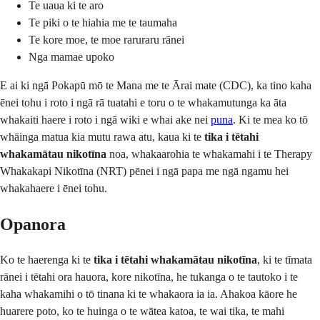
Te uaua ki te aro
Te piki o te hiahia me te taumaha
Te kore moe, te moe raruraru rānei
Nga mamae upoko
E ai ki ngā Pokapū mō te Mana me te Ārai mate (CDC), ka tino kaha
ēnei tohu i roto i ngā rā tuatahi e toru o te whakamutunga ka āta
whakaiti haere i roto i ngā wiki e whai ake nei
puna
. Ki te mea ko tō
whāinga matua kia mutu rawa atu, kaua ki te
tika i tētahi
whakamātau nikotīna
noa, whakaarohia te whakamahi i te Therapy
Whakakapi Nikotīna (NRT) pēnei i ngā papa me ngā ngamu hei
whakahaere i ēnei tohu.
Opanora
Ko te haerenga ki te
tika i tētahi whakamātau nikotīna
, ki te tīmata
rānei i tētahi ora hauora, kore nikotīna, he tukanga o te tautoko i te
kaha whakamihi o tō tinana ki te whakaora ia ia. Ahakoa kāore he
huarere poto, ko te huinga o te wātea katoa, te wai tika, te mahi