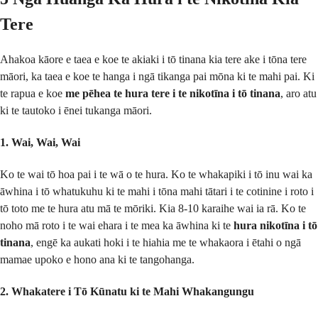
Tere
Ahakoa kāore e taea e koe te akiaki i tō tinana kia tere ake i tōna tere
māori, ka taea e koe te hanga i ngā tikanga pai mōna ki te mahi pai. Ki
te rapua e koe
me pēhea te hura tere i te nikotīna i tō tinana
, aro atu
ki te tautoko i ēnei tukanga māori.
1. Wai, Wai, Wai
Ko te wai tō hoa pai i te wā o te hura. Ko te whakapiki i tō inu wai ka
āwhina i tō whatukuhu ki te mahi i tōna mahi tātari i te cotinine i roto i
tō toto me te hura atu mā te mōriki. Kia 8-10 karaihe wai ia rā. Ko te
noho mā roto i te wai ehara i te mea ka āwhina ki te
hura nikotīna i tō
tinana
, engē ka aukati hoki i te hiahia me te whakaora i ētahi o ngā
mamae upoko e hono ana ki te tangohanga.
2. Whakatere i Tō Kūnatu ki te Mahi Whakangungu