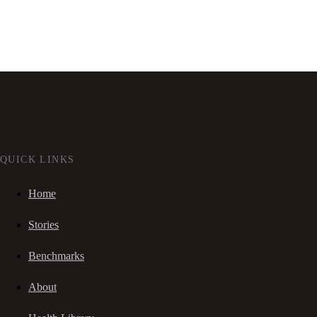
QUICK LINKS
Home
Stories
Benchmarks
About