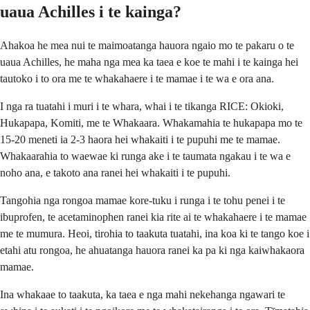
uaua Achilles i te kainga?
Ahakoa he mea nui te maimoatanga hauora ngaio mo te pakaru o te
uaua Achilles, he maha nga mea ka taea e koe te mahi i te kainga hei
tautoko i to ora me te whakahaere i te mamae i te wa e ora ana.
I nga ra tuatahi i muri i te whara, whai i te tikanga RICE: Okioki,
Hukapapa, Komiti, me te Whakaara. Whakamahia te hukapapa mo te
15-20 meneti ia 2-3 haora hei whakaiti i te pupuhi me te mamae.
Whakaarahia to waewae ki runga ake i te taumata ngakau i te wa e
noho ana, e takoto ana ranei hei whakaiti i te pupuhi.
Tangohia nga rongoa mamae kore-tuku i runga i te tohu penei i te
ibuprofen, te acetaminophen ranei kia rite ai te whakahaere i te mamae
me te mumura. Heoi, tirohia to taakuta tuatahi, ina koa ki te tango koe i
etahi atu rongoa, he ahuatanga hauora ranei ka pa ki nga kaiwhakaora
mamae.
Ina whakaae to taakuta, ka taea e nga mahi nekehanga ngawari te