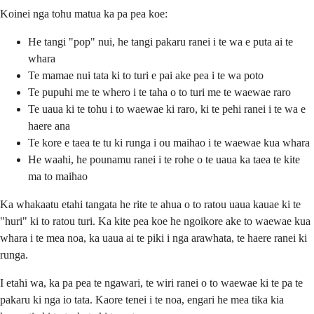
Koinei nga tohu matua ka pa pea koe:
He tangi "pop" nui, he tangi pakaru ranei i te wa e puta ai te
whara
Te mamae nui tata ki to turi e pai ake pea i te wa poto
Te pupuhi me te whero i te taha o to turi me te waewae raro
Te uaua ki te tohu i to waewae ki raro, ki te pehi ranei i te wa e
haere ana
Te kore e taea te tu ki runga i ou maihao i te waewae kua whara
He waahi, he pounamu ranei i te rohe o te uaua ka taea te kite
ma to maihao
Ka whakaatu etahi tangata he rite te ahua o to ratou uaua kauae ki te
"huri" ki to ratou turi. Ka kite pea koe he ngoikore ake to waewae kua
whara i te mea noa, ka uaua ai te piki i nga arawhata, te haere ranei ki
runga.
I etahi wa, ka pa pea te ngawari, te wiri ranei o to waewae ki te pa te
pakaru ki nga io tata. Kaore tenei i te noa, engari he mea tika kia