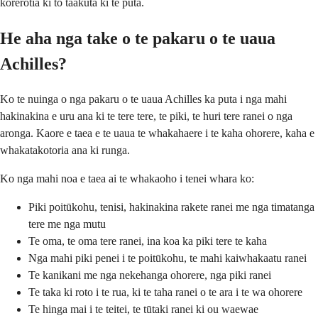
korerotia ki to taakuta ki te puta.
He aha nga take o te pakaru o te uaua
Achilles?
Ko te nuinga o nga pakaru o te uaua Achilles ka puta i nga mahi
hakinakina e uru ana ki te tere tere, te piki, te huri tere ranei o nga
aronga. Kaore e taea e te uaua te whakahaere i te kaha ohorere, kaha e
whakatakotoria ana ki runga.
Ko nga mahi noa e taea ai te whakaoho i tenei whara ko:
Piki poitūkohu, tenisi, hakinakina rakete ranei me nga timatanga
tere me nga mutu
Te oma, te oma tere ranei, ina koa ka piki tere te kaha
Nga mahi piki penei i te poitūkohu, te mahi kaiwhakaatu ranei
Te kanikani me nga nekehanga ohorere, nga piki ranei
Te taka ki roto i te rua, ki te taha ranei o te ara i te wa ohorere
Te hinga mai i te teitei, te tūtaki ranei ki ou waewae