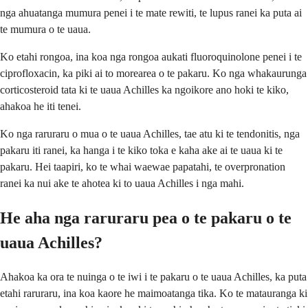
nga ahuatanga mumura penei i te mate rewiti, te lupus ranei ka puta ai
te mumura o te uaua.
Ko etahi rongoa, ina koa nga rongoa aukati fluoroquinolone penei i te
ciprofloxacin, ka piki ai to morearea o te pakaru. Ko nga whakaurunga
corticosteroid tata ki te uaua Achilles ka ngoikore ano hoki te kiko,
ahakoa he iti tenei.
Ko nga raruraru o mua o te uaua Achilles, tae atu ki te tendonitis, nga
pakaru iti ranei, ka hanga i te kiko toka e kaha ake ai te uaua ki te
pakaru. Hei taapiri, ko te whai waewae papatahi, te overpronation
ranei ka nui ake te ahotea ki to uaua Achilles i nga mahi.
He aha nga raruraru pea o te pakaru o te
uaua Achilles?
Ahakoa ka ora te nuinga o te iwi i te pakaru o te uaua Achilles, ka puta
etahi raruraru, ina koa kaore he maimoatanga tika. Ko te matauranga ki