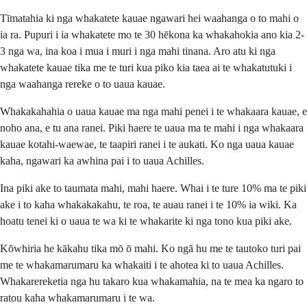
Tīmatahia ki nga whakatete kauae ngawari hei waahanga o to mahi o
ia ra. Pupuri i ia whakatete mo te 30 hēkona ka whakahokia ano kia 2-
3 nga wa, ina koa i mua i muri i nga mahi tinana. Aro atu ki nga
whakatete kauae tika me te turi kua piko kia taea ai te whakatutuki i
nga waahanga rereke o to uaua kauae.
Whakakahahia o uaua kauae ma nga mahi penei i te whakaara kauae, e
noho ana, e tu ana ranei. Piki haere te uaua ma te mahi i nga whakaara
kauae kotahi-waewae, te taapiri ranei i te aukati. Ko nga uaua kauae
kaha, ngawari ka awhina pai i to uaua Achilles.
Ina piki ake to taumata mahi, mahi haere. Whai i te ture 10% ma te piki
ake i to kaha whakakakahu, te roa, te auau ranei i te 10% ia wiki. Ka
hoatu tenei ki o uaua te wa ki te whakarite ki nga tono kua piki ake.
Kōwhiria he kākahu tika mō ō mahi. Ko ngā hu me te tautoko turi pai
me te whakamarumaru ka whakaiti i te ahotea ki to uaua Achilles.
Whakarereketia nga hu takaro kua whakamahia, na te mea ka ngaro to
ratou kaha whakamarumaru i te wa.