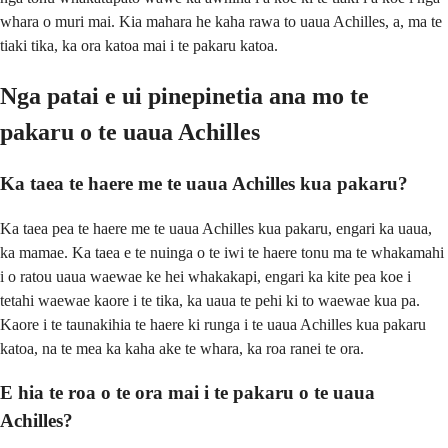
whara o muri mai. Kia mahara he kaha rawa to uaua Achilles, a, ma te
tiaki tika, ka ora katoa mai i te pakaru katoa.
Nga patai e ui pinepinetia ana mo te
pakaru o te uaua Achilles
Ka taea te haere me te uaua Achilles kua pakaru?
Ka taea pea te haere me te uaua Achilles kua pakaru, engari ka uaua,
ka mamae. Ka taea e te nuinga o te iwi te haere tonu ma te whakamahi
i o ratou uaua waewae ke hei whakakapi, engari ka kite pea koe i
tetahi waewae kaore i te tika, ka uaua te pehi ki to waewae kua pa.
Kaore i te taunakihia te haere ki runga i te uaua Achilles kua pakaru
katoa, na te mea ka kaha ake te whara, ka roa ranei te ora.
E hia te roa o te ora mai i te pakaru o te uaua
Achilles?