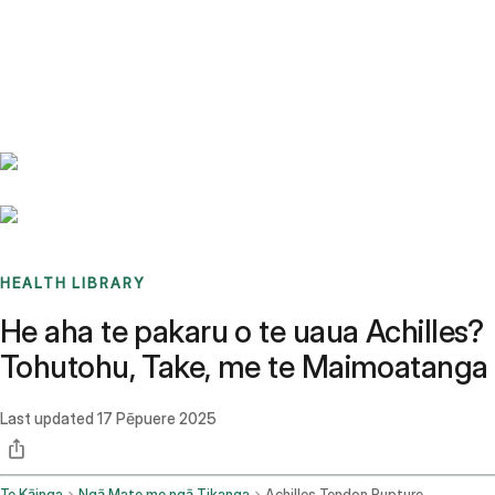
Benchmarks
Stories
FAQ
Sign up / Log in
HEALTH LIBRARY
He aha te pakaru o te uaua Achilles?
Tohutohu, Take, me te Maimoatanga
Last updated
17 Pēpuere 2025
Te Kāinga
Ngā Mate me ngā Tikanga
Achilles Tendon Rupture