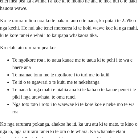
enei mea pea ka awhina i a koe ki te mohio he aha te mea nui o te tiaki
hauora wawe.
Ko te raruraru tino noa ko te pakaru ano o te uaua, ka puta i te 2-5% o
nga keehi. He nui ake tenei morearea ki te hoki wawe koe ki nga mahi,
ki te kore ranei e whai i to kaupapa whakaora tika.
Ko etahi atu raruraru pea ko:
Te ngoikore roa i to uaua kauae me te uaua ki te pehi i te wa e
haere ana
Te mamae tonu me te ngoikore i to turi me to kuiti
Te iti o te ngawari o te kuiti me te nekehanga
Te uaua ki nga mahi e hiahia ana ki te kaha o te kauae penei i te
piki i nga arawhata, te oma ranei
Nga toto toto i roto i to waewae ki te kore koe e neke mo te wa
roa
Ko nga raruraru pokanga, ahakoa he iti, ka uru atu ki te mate, te kino o
nga io, nga raruraru ranei ki te ora o te whara. Ka whanake etahi