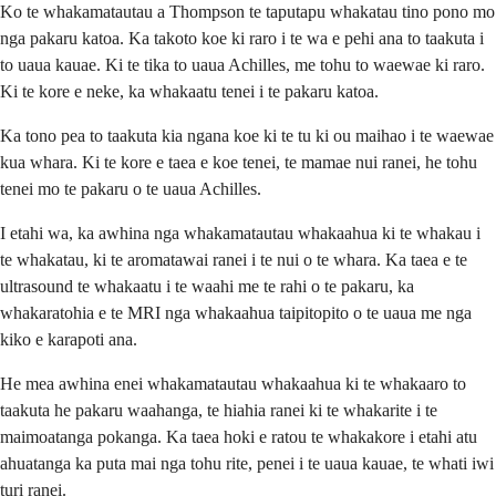
Ko te whakamatautau a Thompson te taputapu whakatau tino pono mo
nga pakaru katoa. Ka takoto koe ki raro i te wa e pehi ana to taakuta i
to uaua kauae. Ki te tika to uaua Achilles, me tohu to waewae ki raro.
Ki te kore e neke, ka whakaatu tenei i te pakaru katoa.
Ka tono pea to taakuta kia ngana koe ki te tu ki ou maihao i te waewae
kua whara. Ki te kore e taea e koe tenei, te mamae nui ranei, he tohu
tenei mo te pakaru o te uaua Achilles.
I etahi wa, ka awhina nga whakamatautau whakaahua ki te whakau i
te whakatau, ki te aromatawai ranei i te nui o te whara. Ka taea e te
ultrasound te whakaatu i te waahi me te rahi o te pakaru, ka
whakaratohia e te MRI nga whakaahua taipitopito o te uaua me nga
kiko e karapoti ana.
He mea awhina enei whakamatautau whakaahua ki te whakaaro to
taakuta he pakaru waahanga, te hiahia ranei ki te whakarite i te
maimoatanga pokanga. Ka taea hoki e ratou te whakakore i etahi atu
ahuatanga ka puta mai nga tohu rite, penei i te uaua kauae, te whati iwi
turi ranei.