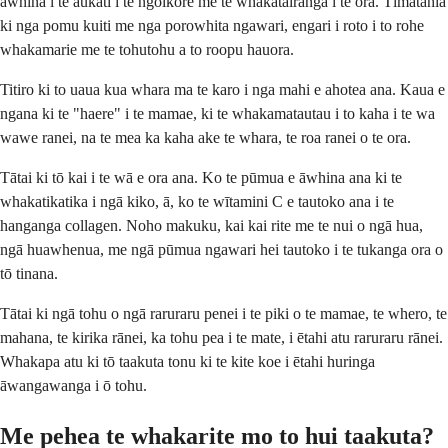
awhina i te aukati i te ngoikore me te whakatairanga i te ora. Tīmatahia
ki nga pomu kuiti me nga porowhita ngawari, engari i roto i to rohe
whakamarie me te tohutohu a to roopu hauora.
Titiro ki to uaua kua whara ma te karo i nga mahi e ahotea ana. Kaua e
ngana ki te "haere" i te mamae, ki te whakamatautau i to kaha i te wa
wawe ranei, na te mea ka kaha ake te whara, te roa ranei o te ora.
Tātai ki tō kai i te wā e ora ana. Ko te pūmua e āwhina ana ki te
whakatikatika i ngā kiko, ā, ko te wītamini C e tautoko ana i te
hanganga collagen. Noho makuku, kai kai rite me te nui o ngā hua,
ngā huawhenua, me ngā pūmua ngawari hei tautoko i te tukanga ora o
tō tinana.
Tātai ki ngā tohu o ngā raruraru penei i te piki o te mamae, te whero, te
mahana, te kirika rānei, ka tohu pea i te mate, i ētahi atu raruraru rānei.
Whakapa atu ki tō taakuta tonu ki te kite koe i ētahi huringa
āwangawanga i ō tohu.
Me pehea te whakarite mo to hui taakuta?