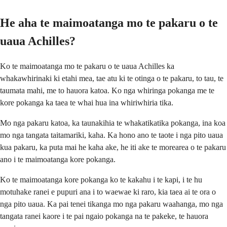
He aha te maimoatanga mo te pakaru o te
uaua Achilles?
Ko te maimoatanga mo te pakaru o te uaua Achilles ka
whakawhirinaki ki etahi mea, tae atu ki te otinga o te pakaru, to tau, te
taumata mahi, me to hauora katoa. Ko nga whiringa pokanga me te
kore pokanga ka taea te whai hua ina whiriwhiria tika.
Mo nga pakaru katoa, ka taunakihia te whakatikatika pokanga, ina koa
mo nga tangata taitamariki, kaha. Ka hono ano te taote i nga pito uaua
kua pakaru, ka puta mai he kaha ake, he iti ake te morearea o te pakaru
ano i te maimoatanga kore pokanga.
Ko te maimoatanga kore pokanga ko te kakahu i te kapi, i te hu
motuhake ranei e pupuri ana i to waewae ki raro, kia taea ai te ora o
nga pito uaua. Ka pai tenei tikanga mo nga pakaru waahanga, mo nga
tangata ranei kaore i te pai ngaio pokanga na te pakeke, te hauora