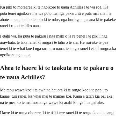
Ka piki to morearea ki te ngoikore to uaua Achilles i te wa roa. Ka
puta tenei ngoikore i te wa poto ma nga pakaru iti e puta mai ana i te
ahotea auau, te iti o te toto ki te rohe, nga huringa e pa ana ki te pakeke
ranei i roto i te kiko uaua.
I etahi wa, ka puta te pakaru i nga mahi o ia ra penei i te piki i nga
arawhata, te taka ranei ki runga i te taha o te ara. He nui ake te pea
tenei ki te whai koe i nga raruraru uaua, te tango ranei i etahi rongoa ka
ngoikore nga uaua.
Ahea te haere ki te taakuta mo te pakaru o
te uaua Achilles?
Me rapu wawe koe i te awhina hauora ki te rongo koe i te pop i to
kauae, turi ranei, ka whai mai te mamae koi. Kaua e tatari kia pai ake,
na te mea ko te maimoatanga wawe ka arahi ki nga hua pai ake.
Haere ki te ruma ohorere, ki te tiaki tere ranei ki te rongo koe i te tangi