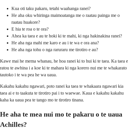
Kua oti taku pakaru, tetahi waahanga ranei?
He aha oku whiringa maimoatanga me o raatau painga me o
raatau huakore?
E hia te roa o te ora?
Ahea ka taea e au te hoki ki te mahi, ki nga hakinakina ranei?
He aha nga mahi me karo e au i te wa e ora ana?
He aha nga tohu o nga raruraru me tirotiro e au?
Kawe mai he mema whanau, he hoa ranei ki to hui ki te taea. Ka taea e
ratou te awhina i a koe ki te mahara ki nga korero nui me te whakarato
tautoko i te wa pea he wa uaua.
Kakahu kakahu ngawari, poto ranei ka taea te whakaara ngawari kia
taea ai e to taakuta te tirotiro pai i to waewae. Kaua e kakahu kakahu
kaha ka uaua pea te tango mo te tirotiro tinana.
He aha te mea nui mo te pakaru o te uaua
Achilles?