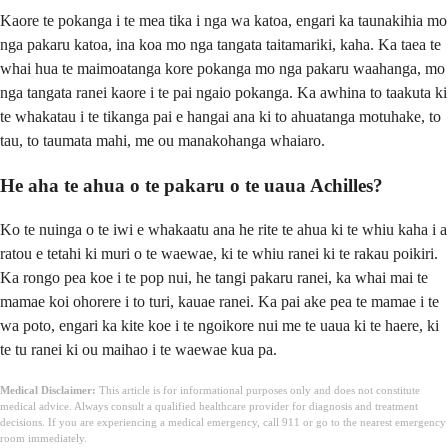
Kaore te pokanga i te mea tika i nga wa katoa, engari ka taunakihia mo
nga pakaru katoa, ina koa mo nga tangata taitamariki, kaha. Ka taea te
whai hua te maimoatanga kore pokanga mo nga pakaru waahanga, mo
nga tangata ranei kaore i te pai ngaio pokanga. Ka awhina to taakuta ki
te whakatau i te tikanga pai e hangai ana ki to ahuatanga motuhake, to
tau, to taumata mahi, me ou manakohanga whaiaro.
He aha te ahua o te pakaru o te uaua Achilles?
Ko te nuinga o te iwi e whakaatu ana he rite te ahua ki te whiu kaha i a
ratou e tetahi ki muri o te waewae, ki te whiu ranei ki te rakau poikiri.
Ka rongo pea koe i te pop nui, he tangi pakaru ranei, ka whai mai te
mamae koi ohorere i to turi, kauae ranei. Ka pai ake pea te mamae i te
wa poto, engari ka kite koe i te ngoikore nui me te uaua ki te haere, ki
te tu ranei ki ou maihao i te waewae kua pa.
Medical Disclaimer:
This article is for informational purposes only and does not constitute
medical advice. Always consult a qualified healthcare provider for diagnosis and treatment
decisions. If you are experiencing a medical emergency, call 911 or go to the nearest emergency
room immediately.