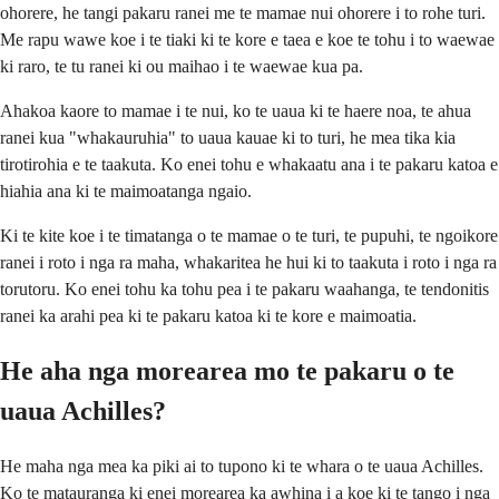
ohorere, he tangi pakaru ranei me te mamae nui ohorere i to rohe turi.
Me rapu wawe koe i te tiaki ki te kore e taea e koe te tohu i to waewae
ki raro, te tu ranei ki ou maihao i te waewae kua pa.
Ahakoa kaore to mamae i te nui, ko te uaua ki te haere noa, te ahua
ranei kua "whakauruhia" to uaua kauae ki to turi, he mea tika kia
tirotirohia e te taakuta. Ko enei tohu e whakaatu ana i te pakaru katoa e
hiahia ana ki te maimoatanga ngaio.
Ki te kite koe i te timatanga o te mamae o te turi, te pupuhi, te ngoikore
ranei i roto i nga ra maha, whakaritea he hui ki to taakuta i roto i nga ra
torutoru. Ko enei tohu ka tohu pea i te pakaru waahanga, te tendonitis
ranei ka arahi pea ki te pakaru katoa ki te kore e maimoatia.
He aha nga morearea mo te pakaru o te
uaua Achilles?
He maha nga mea ka piki ai to tupono ki te whara o te uaua Achilles.
Ko te matauranga ki enei morearea ka awhina i a koe ki te tango i nga