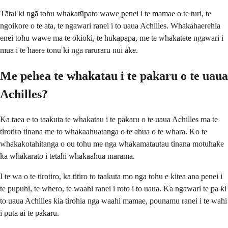
Tātai ki ngā tohu whakatūpato wawe penei i te mamae o te turi, te
ngoikore o te ata, te ngawari ranei i to uaua Achilles. Whakahaerehia
enei tohu wawe ma te okioki, te hukapapa, me te whakatete ngawari i
mua i te haere tonu ki nga raruraru nui ake.
Me pehea te whakatau i te pakaru o te uaua
Achilles?
Ka taea e to taakuta te whakatau i te pakaru o te uaua Achilles ma te
tirotiro tinana me to whakaahuatanga o te ahua o te whara. Ko te
whakakotahitanga o ou tohu me nga whakamatautau tinana motuhake
ka whakarato i tetahi whakaahua marama.
I te wa o te tirotiro, ka titiro to taakuta mo nga tohu e kitea ana penei i
te pupuhi, te whero, te waahi ranei i roto i to uaua. Ka ngawari te pa ki
to uaua Achilles kia tirohia nga waahi mamae, pounamu ranei i te wahi
i puta ai te pakaru.