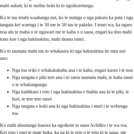
mahi aukati, ki te mohio hoki ki to ngoikoretanga.
Ko te tau tetahi waahanga nui, ko te nuinga o nga pakaru ka puta i nga
tangata kei waenga i te 30 me te 50 tau te pakeke. I tenei wa, ka ngaro
noa atu te maha o te ngawari me te kaha o o uaua, engari ka tino mahi
tonu koe i nga hakinakina, mahi tinana ranei.
Ko to taumata mahi me to whakauru ki nga hakinakina he mea nui
ano:
Nga toa wiki e whakakakahu ana i te kaha, engari kaore i te noa
Nga tangata e piki tere ana i to ratou taumata mahi, te kaha ranei
o te whakangungu
Nga kaitākaro i roto i nga hakinakina e hiahia ana ki te piki, te
huri, te tere tere ranei
Nga tangata e hoki ana ki nga hakinakina i muri i te wehenga
roa
Ko etahi ahuatanga hauora ka ngoikore to uaua Achilles i te wa roa.
Kei roto i enei te mate huka, ka pa ki te rere o te toto ki te uaua, me