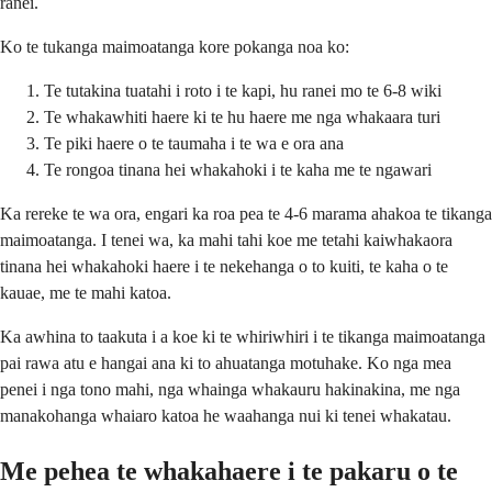
ranei.
Ko te tukanga maimoatanga kore pokanga noa ko:
Te tutakina tuatahi i roto i te kapi, hu ranei mo te 6-8 wiki
Te whakawhiti haere ki te hu haere me nga whakaara turi
Te piki haere o te taumaha i te wa e ora ana
Te rongoa tinana hei whakahoki i te kaha me te ngawari
Ka rereke te wa ora, engari ka roa pea te 4-6 marama ahakoa te tikanga
maimoatanga. I tenei wa, ka mahi tahi koe me tetahi kaiwhakaora
tinana hei whakahoki haere i te nekehanga o to kuiti, te kaha o te
kauae, me te mahi katoa.
Ka awhina to taakuta i a koe ki te whiriwhiri i te tikanga maimoatanga
pai rawa atu e hangai ana ki to ahuatanga motuhake. Ko nga mea
penei i nga tono mahi, nga whainga whakauru hakinakina, me nga
manakohanga whaiaro katoa he waahanga nui ki tenei whakatau.
Me pehea te whakahaere i te pakaru o te