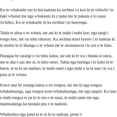
Ko te whakarite mo to hui taakuta ka awhina i a koe ki te whiwhi i te
tiaki whanui me nga whakautu ki o patai mo te pakaru o to uaua
Achilles. Ko te whakarite iti ka awhina i to haerenga.
Tuhia te ahua o to whara, tae atu ki te mahi i mahi koe, nga tangi i
rongo koe, me ou tohu ohorere. Ka awhina tenei korero i to taakuta ki
te mohio ki te tikanga o te whara me te aromatawai i te nui o te kino.
Hangaia he rarangi o ou tohu katoa, tae atu ki te wa i timata ai ratou,
me te aha e pai ake ai, te kino ranei. Tuhia nga huringa i to kaha ki te
haere, te tu ki ou maihao, te mahi ranei i nga mahi o ia ra mai i te wa i
puta ai te whara.
Kawe mai he rarangi katoa o ou rongoa, tae atu ki nga rongoa
whakahaunga, nga rongoa kore-whakahaunga, me nga taapiri. Ka taea
e etahi rongoa te pa ki te ora o te uaua, te mahi ranei me nga
maimoatanga ka taunaki pea e to taakuta.
Whakaritea nga patai ki te ui ki to taakuta, penei i: