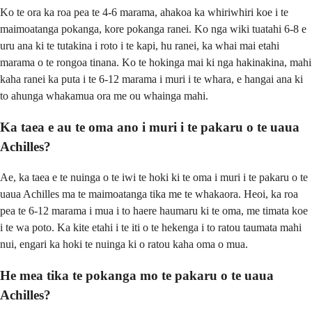
Ko te ora ka roa pea te 4-6 marama, ahakoa ka whiriwhiri koe i te
maimoatanga pokanga, kore pokanga ranei. Ko nga wiki tuatahi 6-8 e
uru ana ki te tutakina i roto i te kapi, hu ranei, ka whai mai etahi
marama o te rongoa tinana. Ko te hokinga mai ki nga hakinakina, mahi
kaha ranei ka puta i te 6-12 marama i muri i te whara, e hangai ana ki
to ahunga whakamua ora me ou whainga mahi.
Ka taea e au te oma ano i muri i te pakaru o te uaua
Achilles?
Ae, ka taea e te nuinga o te iwi te hoki ki te oma i muri i te pakaru o te
uaua Achilles ma te maimoatanga tika me te whakaora. Heoi, ka roa
pea te 6-12 marama i mua i to haere haumaru ki te oma, me timata koe
i te wa poto. Ka kite etahi i te iti o te hekenga i to ratou taumata mahi
nui, engari ka hoki te nuinga ki o ratou kaha oma o mua.
He mea tika te pokanga mo te pakaru o te uaua
Achilles?