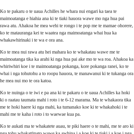
Ko te pakaru o te uaua Achilles he whara nui engari ka taea te
maimoatanga e hiahia ana ki te tiaki hauora wawe mo nga hua pai
rawa atu. Ahakoa he mea wehi te rongo i te pop me te mamae ohorere,
ko te matauranga kei te waatea nga maimoatanga whai hua ka
whakawhirinaki i te wa e ora ana.
Ko te mea nui rawa atu hei mahara ko te whakatau wawe me te
maimoatanga tika ka arahi ki nga hua pai ake mo te wa roa. Ahakoa ka
whiriwhiri koe i te maimoatanga pokanga, kore pokanga ranei, ko te
whai i nga tohutohu a to roopu hauora, te manawanui ki te tukanga ora
he mea nui mo te ora katoa.
Ko te nuinga o te iwi e pa ana ki te pakaru o te uaua Achilles ka hoki
ki o raatau taumata mahi i roto i te 6-12 marama. Ma te whakaora tika
me te hoki haere ki nga mahi, ka tumanako koe ki te whakahoki i te
mahi me te kaha i roto i to waewae kua pa.
Ko te aukati ma te whakatete auau, te piki haere o te mahi, me te aro ki
nga tohu whakatūpato wawe ka awhina i a koe ki te tiaki i a koe i nga