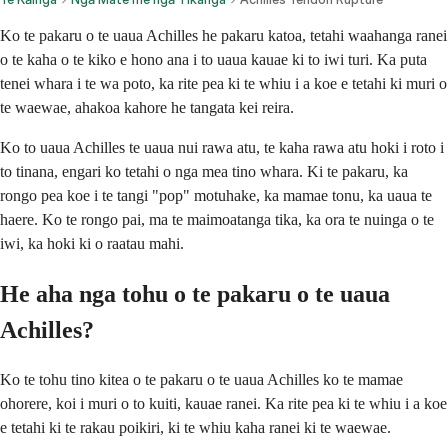
Ko te pakaru o te uaua Achilles he pakaru katoa, tetahi waahanga ranei
o te kaha o te kiko e hono ana i to uaua kauae ki to iwi turi. Ka puta
tenei whara i te wa poto, ka rite pea ki te whiu i a koe e tetahi ki muri o
te waewae, ahakoa kahore he tangata kei reira.
Ko to uaua Achilles te uaua nui rawa atu, te kaha rawa atu hoki i roto i
to tinana, engari ko tetahi o nga mea tino whara. Ki te pakaru, ka
rongo pea koe i te tangi "pop" motuhake, ka mamae tonu, ka uaua te
haere. Ko te rongo pai, ma te maimoatanga tika, ka ora te nuinga o te
iwi, ka hoki ki o raatau mahi.
He aha nga tohu o te pakaru o te uaua
Achilles?
Ko te tohu tino kitea o te pakaru o te uaua Achilles ko te mamae
ohorere, koi i muri o to kuiti, kauae ranei. Ka rite pea ki te whiu i a koe
e tetahi ki te rakau poikiri, ki te whiu kaha ranei ki te waewae.