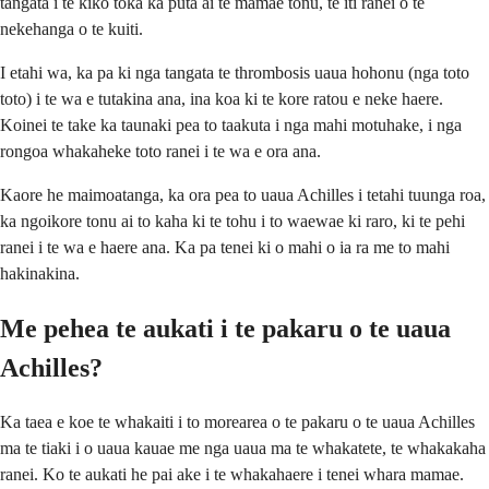
tangata i te kiko toka ka puta ai te mamae tonu, te iti ranei o te
nekehanga o te kuiti.
I etahi wa, ka pa ki nga tangata te thrombosis uaua hohonu (nga toto
toto) i te wa e tutakina ana, ina koa ki te kore ratou e neke haere.
Koinei te take ka taunaki pea to taakuta i nga mahi motuhake, i nga
rongoa whakaheke toto ranei i te wa e ora ana.
Kaore he maimoatanga, ka ora pea to uaua Achilles i tetahi tuunga roa,
ka ngoikore tonu ai to kaha ki te tohu i to waewae ki raro, ki te pehi
ranei i te wa e haere ana. Ka pa tenei ki o mahi o ia ra me to mahi
hakinakina.
Me pehea te aukati i te pakaru o te uaua
Achilles?
Ka taea e koe te whakaiti i to morearea o te pakaru o te uaua Achilles
ma te tiaki i o uaua kauae me nga uaua ma te whakatete, te whakakaha
ranei. Ko te aukati he pai ake i te whakahaere i tenei whara mamae.