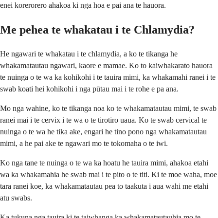
enei korerorero ahakoa ki nga hoa e pai ana te hauora.
Me pehea te whakatau i te Chlamydia?
He ngawari te whakatau i te chlamydia, a ko te tikanga he
whakamatautau ngawari, kaore e mamae. Ko to kaiwhakarato hauora
te nuinga o te wa ka kohikohi i te tauira mimi, ka whakamahi ranei i te
swab koati hei kohikohi i nga pūtau mai i te rohe e pa ana.
Mo nga wahine, ko te tikanga noa ko te whakamatautau mimi, te swab
ranei mai i te cervix i te wa o te tirotiro uaua. Ko te swab cervical te
nuinga o te wa he tika ake, engari he tino pono nga whakamatautau
mimi, a he pai ake te ngawari mo te tokomaha o te iwi.
Ko nga tane te nuinga o te wa ka hoatu he tauira mimi, ahakoa etahi
wa ka whakamahia he swab mai i te pito o te titi. Ki te moe waha, moe
tara ranei koe, ka whakamatautau pea to taakuta i aua wahi me etahi
atu swabs.
Ka tukuna nga tauira ki te taiwhanga ka whakamatautauhia mo te