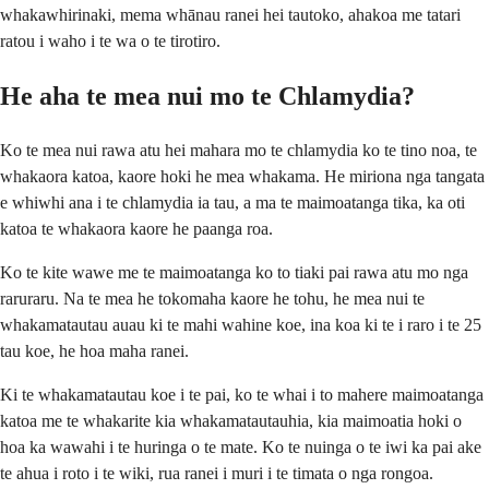
whakawhirinaki, mema whānau ranei hei tautoko, ahakoa me tatari
ratou i waho i te wa o te tirotiro.
He aha te mea nui mo te Chlamydia?
Ko te mea nui rawa atu hei mahara mo te chlamydia ko te tino noa, te
whakaora katoa, kaore hoki he mea whakama. He miriona nga tangata
e whiwhi ana i te chlamydia ia tau, a ma te maimoatanga tika, ka oti
katoa te whakaora kaore he paanga roa.
Ko te kite wawe me te maimoatanga ko to tiaki pai rawa atu mo nga
raruraru. Na te mea he tokomaha kaore he tohu, he mea nui te
whakamatautau auau ki te mahi wahine koe, ina koa ki te i raro i te 25
tau koe, he hoa maha ranei.
Ki te whakamatautau koe i te pai, ko te whai i to mahere maimoatanga
katoa me te whakarite kia whakamatautauhia, kia maimoatia hoki o
hoa ka wawahi i te huringa o te mate. Ko te nuinga o te iwi ka pai ake
te ahua i roto i te wiki, rua ranei i muri i te timata o nga rongoa.