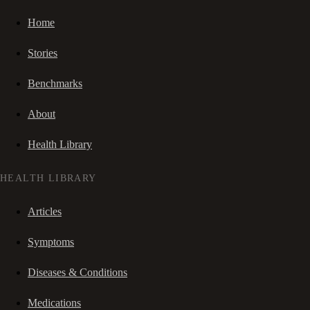
Home
Stories
Benchmarks
About
Health Library
HEALTH LIBRARY
Articles
Symptoms
Diseases & Conditions
Medications