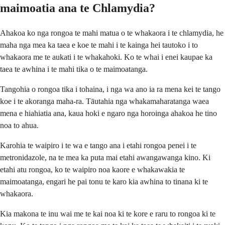
maimoatia ana te Chlamydia?
Ahakoa ko nga rongoa te mahi matua o te whakaora i te chlamydia, he
maha nga mea ka taea e koe te mahi i te kainga hei tautoko i to
whakaora me te aukati i te whakahoki. Ko te whai i enei kaupae ka
taea te awhina i te mahi tika o te maimoatanga.
Tangohia o rongoa tika i tohaina, i nga wa ano ia ra mena kei te tango
koe i te akoranga maha-ra. Tāutahia nga whakamaharatanga waea
mena e hiahiatia ana, kaua hoki e ngaro nga horoinga ahakoa he tino
noa to ahua.
Karohia te waipiro i te wa e tango ana i etahi rongoa penei i te
metronidazole, na te mea ka puta mai etahi awangawanga kino. Ki
etahi atu rongoa, ko te waipiro noa kaore e whakawakia te
maimoatanga, engari he pai tonu te karo kia awhina to tinana ki te
whakaora.
Kia makona te inu wai me te kai noa ki te kore e raru to rongoa ki te