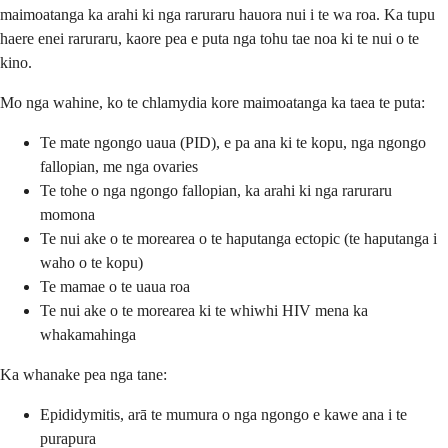
maimoatanga ka arahi ki nga raruraru hauora nui i te wa roa. Ka tupu
haere enei raruraru, kaore pea e puta nga tohu tae noa ki te nui o te
kino.
Mo nga wahine, ko te chlamydia kore maimoatanga ka taea te puta:
Te mate ngongo uaua (PID), e pa ana ki te kopu, nga ngongo
fallopian, me nga ovaries
Te tohe o nga ngongo fallopian, ka arahi ki nga raruraru
momona
Te nui ake o te morearea o te haputanga ectopic (te haputanga i
waho o te kopu)
Te mamae o te uaua roa
Te nui ake o te morearea ki te whiwhi HIV mena ka
whakamahinga
Ka whanake pea nga tane:
Epididymitis, arā te mumura o nga ngongo e kawe ana i te
purapura