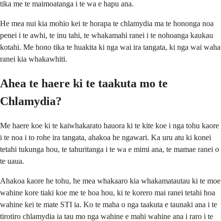
tika me te maimoatanga i te wa e hapu ana.
He mea nui kia mohio kei te horapa te chlamydia ma te hononga noa
penei i te awhi, te inu tahi, te whakamahi ranei i te nohoanga kaukau
kotahi. Me hono tika te huakita ki nga wai ira tangata, ki nga wai waha
ranei kia whakawhiti.
Ahea te haere ki te taakuta mo te
Chlamydia?
Me haere koe ki te kaiwhakarato hauora ki te kite koe i nga tohu kaore
i te noa i to rohe ira tangata, ahakoa he ngawari. Ka uru atu ki konei
tetahi tukunga hou, te tahuritanga i te wa e mimi ana, te mamae ranei o
te uaua.
Ahakoa kaore he tohu, he mea whakaaro kia whakamatautau ki te moe
wahine kore tiaki koe me te hoa hou, ki te korero mai ranei tetahi hoa
wahine kei te mate STI ia. Ko te maha o nga taakuta e taunaki ana i te
tirotiro chlamydia ia tau mo nga wahine e mahi wahine ana i raro i te