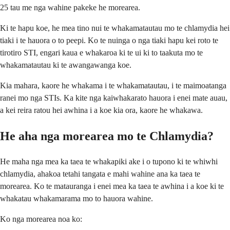
25 tau me nga wahine pakeke he morearea.
Ki te hapu koe, he mea tino nui te whakamatautau mo te chlamydia hei
tiaki i te hauora o to peepi. Ko te nuinga o nga tiaki hapu kei roto te
tirotiro STI, engari kaua e whakaroa ki te ui ki to taakuta mo te
whakamatautau ki te awangawanga koe.
Kia mahara, kaore he whakama i te whakamatautau, i te maimoatanga
ranei mo nga STIs. Ka kite nga kaiwhakarato hauora i enei mate auau,
a kei reira ratou hei awhina i a koe kia ora, kaore he whakawa.
He aha nga morearea mo te Chlamydia?
He maha nga mea ka taea te whakapiki ake i o tupono ki te whiwhi
chlamydia, ahakoa tetahi tangata e mahi wahine ana ka taea te
morearea. Ko te matauranga i enei mea ka taea te awhina i a koe ki te
whakatau whakamarama mo to hauora wahine.
Ko nga morearea noa ko: