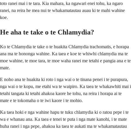
toto ranei mai i te tara. Kia mahara, ka ngawari enei tohu, ka ngaro
ranei, na reira he mea nui te whakamatautau auau ki te mahi wahine
koe.
He aha te take o te Chlamydia?
Ko te Chlamydia te take o te huakita Chlamydia trachomatis, e horapa
ana ma te hononga wahine. Ka taea e koe te whiwhi chlamydia ma te
moe wahine, te moe tara, te moe waha ranei me tetahi e pangia ana e te
mate.
E noho ana te huakita ki roto i nga wai o te tinana penei i te purapura,
nga wai o te kopu, me etahi wa te waipiro. Ka taea te whakawhiti mai i
tetahi tangata ki tetahi ahakoa kaore he tohu, na reira i horapa ai te
mate e te tokomaha o te iwi kaore i te mohio.
Ka taea hoki e nga wahine hapu te tuku chlamydia ki o ratou pepe i te
wa e whanau ana. Ka taea e tenei te puta i nga mate kanohi, i te mate
huha ranei i nga pepe, ahakoa ka taea te aukati ma te whakamatautau