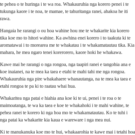
te pehea o te huringa i te wa roa. Whakauruhia nga korero penei i te
tukunga kaore i te noa, te mamae, te tahuritanga ranei, ahakoa he iti
rawa.
Hangaia he rarangi o ou hoa wahine hou me te whakarite kia korero
tika koe mo to hitori wahine. Ka awhina enei korero i to taakuta ki te
aromatawai i to morearea me te whakatau i te whakamatautau tika. Kia
mahara, he mea ngaro tenei korerorero, kaore hoki he whakawa.
Kawe mai he rarangi o nga rongoa, nga taapiri ranei e tangohia ana e
koe inaianei, na te mea ka taea e etahi te mahi tahi me nga rongoa.
Whakauruhia nga pire whakahaere whanautanga, na te mea ka taea e
etahi rongoa te pa ki to raatau whai hua.
Whakaritea nga patai e hiahia ana koe ki te ui, penei i te roa o te
maimoatanga, te wa ka taea e koe te whakahoki i te mahi wahine, te
pehea ranei te korero ki nga hoa mo te whakamatautau. Ko te tuhi i
nga patai ka whakarite kia kaua e wareware i nga mea nui.
Ki te manukanuka koe mo te hui, whakaarohia te kawe mai i tetahi hoa