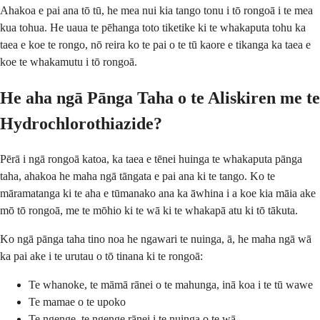
Ahakoa e pai ana tō tū, he mea nui kia tango tonu i tō rongoā i te mea
kua tohua. He uaua te pēhanga toto tiketike ki te whakaputa tohu ka
taea e koe te rongo, nō reira ko te pai o te tū kaore e tikanga ka taea e
koe te whakamutu i tō rongoā.
He aha ngā Pānga Taha o te Aliskiren me te
Hydrochlorothiazide?
Pērā i ngā rongoā katoa, ka taea e tēnei huinga te whakaputa pānga
taha, ahakoa he maha ngā tāngata e pai ana ki te tango. Ko te
māramatanga ki te aha e tūmanako ana ka āwhina i a koe kia māia ake
mō tō rongoā, me te mōhio ki te wā ki te whakapā atu ki tō tākuta.
Ko ngā pānga taha tino noa he ngawari te nuinga, ā, he maha ngā wā
ka pai ake i te urutau o tō tinana ki te rongoā:
Te whanoke, te māmā rānei o te mahunga, inā koa i te tū wawe
Te mamae o te upoko
Te ngenge, te ngenge rānei i te nuinga o te wā