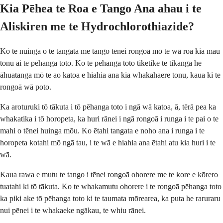
Kia Pēhea te Roa e Tango Ana ahau i te
Aliskiren me te Hydrochlorothiazide?
Ko te nuinga o te tangata me tango tēnei rongoā mō te wā roa kia mau
tonu ai te pēhanga toto. Ko te pēhanga toto tiketike te tikanga he
āhuatanga mō te ao katoa e hiahia ana kia whakahaere tonu, kaua ki te
rongoā wā poto.
Ka aroturuki tō tākuta i tō pēhanga toto i ngā wā katoa, ā, tērā pea ka
whakatika i tō horopeta, ka huri rānei i ngā rongoā i runga i te pai o te
mahi o tēnei huinga mōu. Ko ētahi tangata e noho ana i runga i te
horopeta kotahi mō ngā tau, i te wā e hiahia ana ētahi atu kia huri i te
wā.
Kaua rawa e mutu te tango i tēnei rongoā ohorere me te kore e kōrero
tuatahi ki tō tākuta. Ko te whakamutu ohorere i te rongoā pēhanga toto
ka piki ake tō pēhanga toto ki te taumata mōrearea, ka puta he raruraru
nui pēnei i te whakaeke ngākau, te whiu rānei.