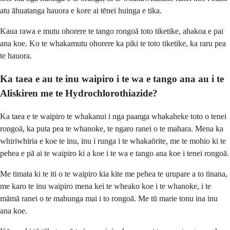
atu āhuatanga hauora e kore ai tēnei huinga e tika.
Kaua rawa e mutu ohorere te tango rongoā toto tiketike, ahakoa e pai
ana koe. Ko te whakamutu ohorere ka piki te toto tiketike, ka raru pea
te hauora.
Ka taea e au te inu waipiro i te wa e tango ana au i te
Aliskiren me te Hydrochlorothiazide?
Ka taea e te waipiro te whakanui i nga paanga whakaheke toto o tenei
rongoā, ka puta pea te whanoke, te ngaro ranei o te mahara. Mena ka
whiriwhiria e koe te inu, inu i runga i te whakaōrite, me te mohio ki te
pehea e pā ai te waipiro ki a koe i te wa e tango ana koe i tenei rongoā.
Me timata ki te iti o te waipiro kia kite me pehea te urupare a to tinana,
me karo te inu waipiro mena kei te wheako koe i te whanoke, i te
māmā ranei o te mahunga mai i to rongoā. Me tū marie tonu ina inu
ana koe.