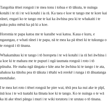
Tangohia tēnei rongoā i te mea tonu i tohua e tō tākuta, te nuinga
kotahi i te rā i te wā kotahi i ia rā. Ka taea e koe te tango me te kore kai
rānei, engari ko te tango me te kai ka āwhina pea ki te whakaiti i te
puku puku mēnā ka pā ki a koe.
Horomia te papa katoa me te karaihe wai katoa. Kaua e kuru, e
ngaungau, e whati rānei i te papa, nā te mea ka pā tēnei ki te tukunga o
te rongoā i tō tinana.
Whakamātau ki te tango i tō horopeta i te wā kotahi i ia rā hei āwhina i
a koe ki te mahara me te pupuri i ngā taumata rongoā i roto i tō
pūnaha. He maha ngā tāngata e kite ana he āwhina ki te tango i te ata,
ahakoa ka tūtohu pea tō tākuta i tētahi wā rerekē i runga i tō āhuatanga
motuhake.
I te mea kei roto i tēnei rongoā he pire wai, tērā pea ka nui ake te pīpī,
inā koa i te wā tuatahi ka tīmata koe ki te tango. Ko te nuinga o te wā
ka iti ake tēnei pānga i muri i te wiki torutoru i te urutau o tō tinana.