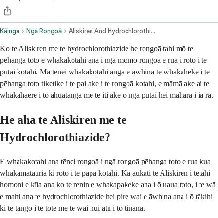
Kāinga
Ngā Rongoā
Aliskiren And Hydrochlorothiazide Oral Route
Ko te Aliskiren me te hydrochlorothiazide he rongoā tahi mō te
pēhanga toto e whakakotahi ana i ngā momo rongoā e rua i roto i te
pūtai kotahi. Mā tēnei whakakotahitanga e āwhina te whakaheke i te
pēhanga toto tiketike i te pai ake i te rongoā kotahi, e māmā ake ai te
whakahaere i tō āhuatanga me te iti ake o ngā pūtai hei mahara i ia rā.
He aha te Aliskiren me te
Hydrochlorothiazide?
E whakakotahi ana tēnei rongoā i ngā rongoā pēhanga toto e rua kua
whakamatauria ki roto i te papa kotahi. Ka aukati te Aliskiren i tētahi
homoni e kīia ana ko te renin e whakapakeke ana i ō uaua toto, i te wā
e mahi ana te hydrochlorothiazide hei pire wai e āwhina ana i ō tākihi
ki te tango i te tote me te wai nui atu i tō tinana.