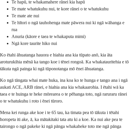
Te hapū, te whakamahere rānei kia hapū
Te mate whatukuhu nui, te kore rānei o te whatukuhu
Te mate ate nui
Te hītori o ngā tauhohenga mate pāwera nui ki ngā wāhanga e
rua
Anuria (kāore e taea te whakaputa mimi)
Ngā kore taurite hiko nui
Ko ētahi āhuatanga hauora e hiahia ana kia tūpato anō, kia āta
aroturukihia mēnā ka tango koe i tēnei rongoā. Ka whakatauritehia e tō
tākuta ngā painga ki ngā tūponotanga mō ēnei āhuatanga.
Ko ngā tāngata whai mate huka, ina koa ko te hunga e tango ana i ngā
aukati ACE, ARB rānei, e hiahia ana kia whakaarohia. I ētahi wā ka
taea e te huinga te heke mōrearea o te pēhanga toto, ngā raruraru rānei
o te whatukuhu i roto i ēnei tūroro.
Mena kei runga ake koe i te 65 tau, ka timata pea tō tākuta i tētahi
horopeta iti ake, ā, ka mātakitaki tata atu ki a koe. Ka nui ake pea te
tairongo o ngā pakeke ki ngā pānga whakaheke toto me ngā pānga