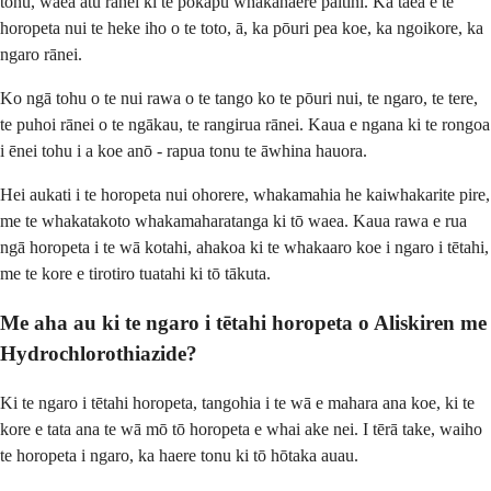
tonu, waea atu rānei ki te pokapū whakahaere paitini. Ka taea e te
horopeta nui te heke iho o te toto, ā, ka pōuri pea koe, ka ngoikore, ka
ngaro rānei.
Ko ngā tohu o te nui rawa o te tango ko te pōuri nui, te ngaro, te tere,
te puhoi rānei o te ngākau, te rangirua rānei. Kaua e ngana ki te rongoa
i ēnei tohu i a koe anō - rapua tonu te āwhina hauora.
Hei aukati i te horopeta nui ohorere, whakamahia he kaiwhakarite pire,
me te whakatakoto whakamaharatanga ki tō waea. Kaua rawa e rua
ngā horopeta i te wā kotahi, ahakoa ki te whakaaro koe i ngaro i tētahi,
me te kore e tirotiro tuatahi ki tō tākuta.
Me aha au ki te ngaro i tētahi horopeta o Aliskiren me
Hydrochlorothiazide?
Ki te ngaro i tētahi horopeta, tangohia i te wā e mahara ana koe, ki te
kore e tata ana te wā mō tō horopeta e whai ake nei. I tērā take, waiho
te horopeta i ngaro, ka haere tonu ki tō hōtaka auau.