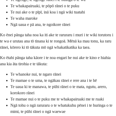
Te whakapairuaki, te pōpō rānei o te puku
Te nui ake o te pīpī, inā koa i ngā wiki tuatahi
Te waha maroke
Ngā uaua e pā ana, te ngoikore rānei
Ko ēnei pānga taha noa ka iti ake te raruraru i muri i te wiki torutoru i
te wa e urutau ana tō tinana ki te rongoā. Mēnā ka mau tonu, ka raru
rānei, kōrero ki tō tākuta mō ngā whakatikatika ka taea.
Ko ētahi pānga taha kāore i te noa engari he nui ake te kino e hiahia
ana kia āta tirohia e te tākuta:
Te whanoke nui, te ngaro rānei
Te mamae o te uma, te ngākau rānei e rere ana i te hē
Te uaua ki te manawa, te pūhi rānei o te mata, ngutu, arero,
korokoro rānei
Te mamae nui o te puku me te whakapairuaki me te ruaki
Ngā tohu o ngā raruraru o te whatukuhu pēnei i te huringa o te
mimi, te pūhi rānei o ngā waewae