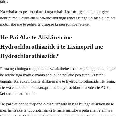
taha.
Ka whakaaro pea tō tākuta i ngā whakakotahitanga aukati hongere
konupūmā, i ētahi atu whakakotahitanga rānei i runga i ō hiahia hauora
motuhake me te pēhea te urupare ki ngā rongoā rerekē.
He Pai Ake te Aliskiren me
Hydrochlorothiazide i te Lisinopril me
Hydrochlorothiazide?
E rua ngā huinga rongoā nei e whakaheke ana i te pēhanga toto, engari
he rerekē ngā mahi e mahia ana, ā, he pai ake pea tētahi ki tētahi
tāngata. Ka aukati tika te aliskiren me te hydrochlorothiazide i te renin,
i te wā e aukati ana te lisinopril me te hydrochlorothiazide i te ACE,
kei raro i te ara kotahi.
He pai ake pea te tūāpono o ētahi tāngata ki ngā huinga aliskiren nā te
mea he iti ake te tūponotanga ki te mare maroke e puta ana i ētahi wā