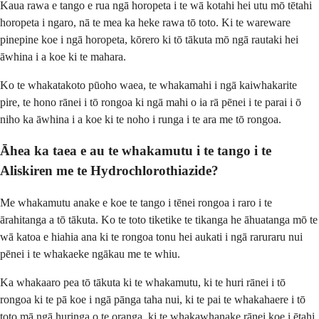
Kaua rawa e tango e rua ngā horopeta i te wā kotahi hei utu mō tētahi
horopeta i ngaro, nā te mea ka heke rawa tō toto. Ki te wareware
pinepine koe i ngā horopeta, kōrero ki tō tākuta mō ngā rautaki hei
āwhina i a koe ki te mahara.
Ko te whakatakoto pūoho waea, te whakamahi i ngā kaiwhakarite
pire, te hono rānei i tō rongoa ki ngā mahi o ia rā pēnei i te parai i ō
niho ka āwhina i a koe ki te noho i runga i te ara me tō rongoa.
Āhea ka taea e au te whakamutu i te tango i te
Aliskiren me te Hydrochlorothiazide?
Me whakamutu anake e koe te tango i tēnei rongoa i raro i te
ārahitanga a tō tākuta. Ko te toto tiketike te tikanga he āhuatanga mō te
wā katoa e hiahia ana ki te rongoa tonu hei aukati i ngā raruraru nui
pēnei i te whakaeke ngākau me te whiu.
Ka whakaaro pea tō tākuta ki te whakamutu, ki te huri rānei i tō
rongoa ki te pā koe i ngā pānga taha nui, ki te pai te whakahaere i tō
toto mā ngā huringa o te oranga, ki te whakawhanake rānei koe i ētahi