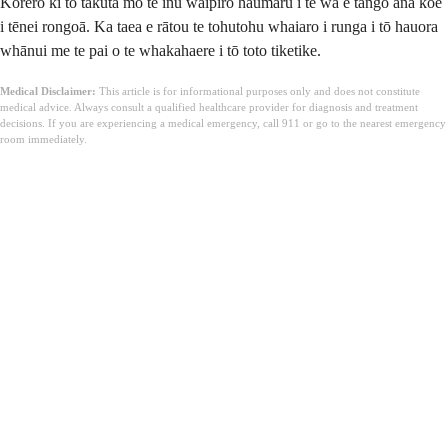
Kōrero ki tō tākuta mō te inu waipiro haumaru i te wa e tango ana koe
i tēnei rongoā. Ka taea e rātou te tohutohu whaiaro i runga i tō hauora
whānui me te pai o te whakahaere i tō toto tiketike.
Medical Disclaimer:
This article is for informational purposes only and does not constitute
medical advice. Always consult a qualified healthcare provider for diagnosis and treatment
decisions. If you are experiencing a medical emergency, call 911 or go to the nearest emergency
room immediately.