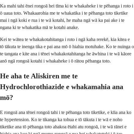
Ka mahi tahi ēnei rongoā hei tīma ki te whakaheke i te pēhanga i roto i
ō uaua toto. Whakaarohia me te whakatika i te pēhanga toto tiketike
mai i ngā koki e rua i te wā kotahi, he maha ngā wā ka pai ake i te
ngana ki te whakatika mā te kotahi anake.
Kei te wātea te whakakotahitanga i roto i ngā kaha rerekē, kia kitea e
tō tākuta te inenga tika e pai ana mō ō hiahia motuhake. Ko te nuinga o
te tangata e kite ana i tēnei whakakotahitanga he āwhina i te wā kāore
anō ngā rongoā kotahi i whakaheke i ō rātou pēhanga toto.
He aha te Aliskiren me te
Hydrochlorothiazide e whakamahia ana
mō?
E rongoā ana tēnei rongoā tahi i te pēhanga toto tiketike, e kīia ana ko
te hypertension. Ko te tikanga ka tohua e tō tākuta i te wā e noho
tiketike ana tō pēhanga toto ahakoa ētahi atu rongoā, i te wā rānei e
hiahia ana koe ki ngā momo rongoā e rua hei whakatutuki i ō tau.