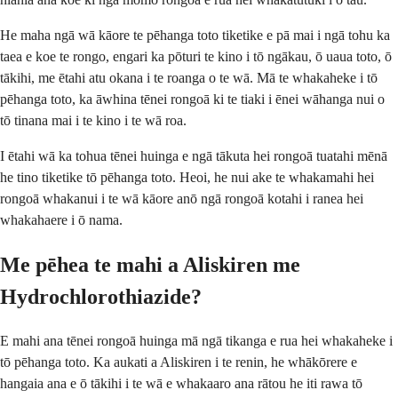
He maha ngā wā kāore te pēhanga toto tiketike e pā mai i ngā tohu ka
taea e koe te rongo, engari ka pōturi te kino i tō ngākau, ō uaua toto, ō
tākihi, me ētahi atu okana i te roanga o te wā. Mā te whakaheke i tō
pēhanga toto, ka āwhina tēnei rongoā ki te tiaki i ēnei wāhanga nui o
tō tinana mai i te kino i te wā roa.
I ētahi wā ka tohua tēnei huinga e ngā tākuta hei rongoā tuatahi mēnā
he tino tiketike tō pēhanga toto. Heoi, he nui ake te whakamahi hei
rongoā whakanui i te wā kāore anō ngā rongoā kotahi i ranea hei
whakahaere i ō nama.
Me pēhea te mahi a Aliskiren me
Hydrochlorothiazide?
E mahi ana tēnei rongoā huinga mā ngā tikanga e rua hei whakaheke i
tō pēhanga toto. Ka aukati a Aliskiren i te renin, he whākōrere e
hangaia ana e ō tākihi i te wā e whakaaro ana rātou he iti rawa tō