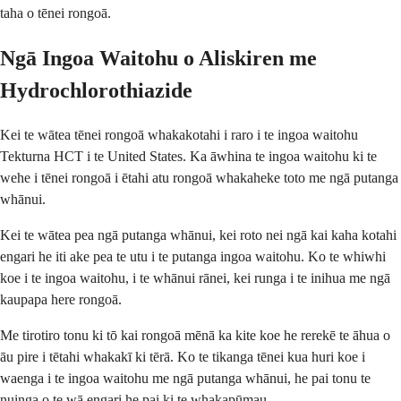
taha o tēnei rongoā.
Ngā Ingoa Waitohu o Aliskiren me
Hydrochlorothiazide
Kei te wātea tēnei rongoā whakakotahi i raro i te ingoa waitohu
Tekturna HCT i te United States. Ka āwhina te ingoa waitohu ki te
wehe i tēnei rongoā i ētahi atu rongoā whakaheke toto me ngā putanga
whānui.
Kei te wātea pea ngā putanga whānui, kei roto nei ngā kai kaha kotahi
engari he iti ake pea te utu i te putanga ingoa waitohu. Ko te whiwhi
koe i te ingoa waitohu, i te whānui rānei, kei runga i te inihua me ngā
kaupapa here rongoā.
Me tirotiro tonu ki tō kai rongoā mēnā ka kite koe he rerekē te āhua o
āu pire i tētahi whakakī ki tērā. Ko te tikanga tēnei kua huri koe i
waenga i te ingoa waitohu me ngā putanga whānui, he pai tonu te
nuinga o te wā engari he pai ki te whakapūmau.