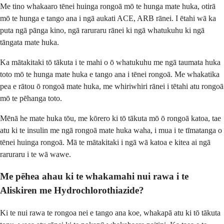
Me tino whakaaro tēnei huinga rongoā mō te hunga mate huka, otirā
mō te hunga e tango ana i ngā aukati ACE, ARB rānei. I ētahi wā ka
puta ngā pānga kino, ngā raruraru rānei ki ngā whatukuhu ki ngā
tāngata mate huka.
Ka mātakitaki tō tākuta i te mahi o ō whatukuhu me ngā taumata huka
toto mō te hunga mate huka e tango ana i tēnei rongoā. Me whakatika
pea e rātou ō rongoā mate huka, me whiriwhiri rānei i tētahi atu rongoā
mō te pēhanga toto.
Mēnā he mate huka tōu, me kōrero ki tō tākuta mō ō rongoā katoa, tae
atu ki te insulin me ngā rongoā mate huka waha, i mua i te tīmatanga o
tēnei huinga rongoā. Mā te mātakitaki i ngā wā katoa e kitea ai ngā
raruraru i te wā wawe.
Me pēhea ahau ki te whakamahi nui rawa i te
Aliskiren me Hydrochlorothiazide?
Ki te nui rawa te rongoa nei e tango ana koe, whakapā atu ki tō tākuta