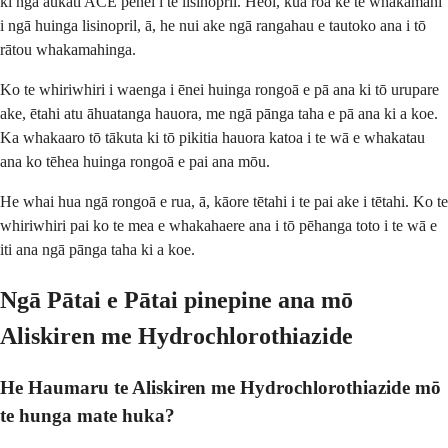
ki ngā aukati ACE pēnei i te lisinopril. Heoi, kua roa kē te whakamahi
i ngā huinga lisinopril, ā, he nui ake ngā rangahau e tautoko ana i tō
rātou whakamahinga.
Ko te whiriwhiri i waenga i ēnei huinga rongoā e pā ana ki tō urupare
ake, ētahi atu āhuatanga hauora, me ngā pānga taha e pā ana ki a koe.
Ka whakaaro tō tākuta ki tō pikitia hauora katoa i te wā e whakatau
ana ko tēhea huinga rongoā e pai ana mōu.
He whai hua ngā rongoā e rua, ā, kāore tētahi i te pai ake i tētahi. Ko te
whiriwhiri pai ko te mea e whakahaere ana i tō pēhanga toto i te wā e
iti ana ngā pānga taha ki a koe.
Ngā Pātai e Pātai pinepine ana mō
Aliskiren me Hydrochlorothiazide
He Haumaru te Aliskiren me Hydrochlorothiazide mō
te hunga mate huka?