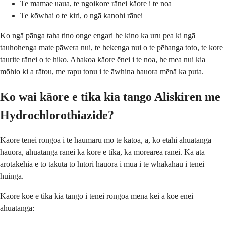
Te mamae uaua, te ngoikore rānei kāore i te noa
Te kōwhai o te kiri, o ngā kanohi rānei
Ko ngā pānga taha tino onge engari he kino ka uru pea ki ngā
tauhohenga mate pāwera nui, te hekenga nui o te pēhanga toto, te kore
taurite rānei o te hiko. Ahakoa kāore ēnei i te noa, he mea nui kia
mōhio ki a rātou, me rapu tonu i te āwhina hauora mēnā ka puta.
Ko wai kāore e tika kia tango Aliskiren me
Hydrochlorothiazide?
Kāore tēnei rongoā i te haumaru mō te katoa, ā, ko ētahi āhuatanga
hauora, āhuatanga rānei ka kore e tika, ka mōrearea rānei. Ka āta
arotakehia e tō tākuta tō hītori hauora i mua i te whakahau i tēnei
huinga.
Kāore koe e tika kia tango i tēnei rongoā mēnā kei a koe ēnei
āhuatanga: