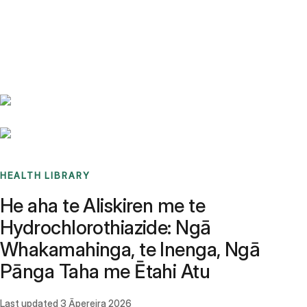
Benchmarks
Stories
FAQ
Sign up / Log in
HEALTH LIBRARY
He aha te Aliskiren me te
Hydrochlorothiazide: Ngā
Whakamahinga, te Inenga, Ngā
Pānga Taha me Ētahi Atu
Last updated
3 Āpereira 2026