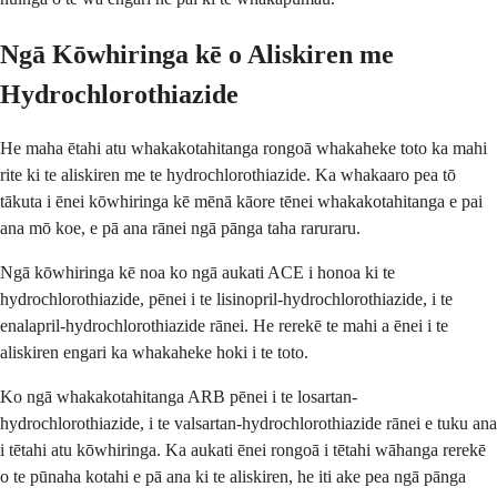
Ngā Kōwhiringa kē o Aliskiren me
Hydrochlorothiazide
He maha ētahi atu whakakotahitanga rongoā whakaheke toto ka mahi
rite ki te aliskiren me te hydrochlorothiazide. Ka whakaaro pea tō
tākuta i ēnei kōwhiringa kē mēnā kāore tēnei whakakotahitanga e pai
ana mō koe, e pā ana rānei ngā pānga taha raruraru.
Ngā kōwhiringa kē noa ko ngā aukati ACE i honoa ki te
hydrochlorothiazide, pēnei i te lisinopril-hydrochlorothiazide, i te
enalapril-hydrochlorothiazide rānei. He rerekē te mahi a ēnei i te
aliskiren engari ka whakaheke hoki i te toto.
Ko ngā whakakotahitanga ARB pēnei i te losartan-
hydrochlorothiazide, i te valsartan-hydrochlorothiazide rānei e tuku ana
i tētahi atu kōwhiringa. Ka aukati ēnei rongoā i tētahi wāhanga rerekē
o te pūnaha kotahi e pā ana ki te aliskiren, he iti ake pea ngā pānga