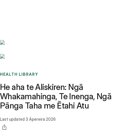
Benchmarks
Stories
FAQ
Sign up / Log in
HEALTH LIBRARY
He aha te Aliskiren: Ngā
Whakamahinga, Te Inenga, Ngā
Pānga Taha me Ētahi Atu
Last updated
3 Āpereira 2026