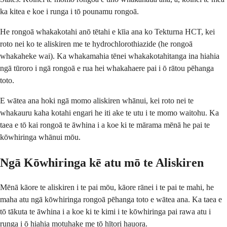
ka kitea e koe i runga i tō pounamu rongoā.
He rongoā whakakotahi anō tētahi e kīia ana ko Tekturna HCT, kei
roto nei ko te aliskiren me te hydrochlorothiazide (he rongoā
whakaheke wai). Ka whakamahia tēnei whakakotahitanga ina hiahia
ngā tūroro i ngā rongoā e rua hei whakahaere pai i ō rātou pēhanga
toto.
E wātea ana hoki ngā momo aliskiren whānui, kei roto nei te
whakauru kaha kotahi engari he iti ake te utu i te momo waitohu. Ka
taea e tō kai rongoā te āwhina i a koe ki te mārama mēnā he pai te
kōwhiringa whānui mōu.
Ngā Kōwhiringa kē atu mō te Aliskiren
Mēnā kāore te aliskiren i te pai mōu, kāore rānei i te pai te mahi, he
maha atu ngā kōwhiringa rongoā pēhanga toto e wātea ana. Ka taea e
tō tākuta te āwhina i a koe ki te kimi i te kōwhiringa pai rawa atu i
runga i ō hiahia motuhake me tō hītori hauora.