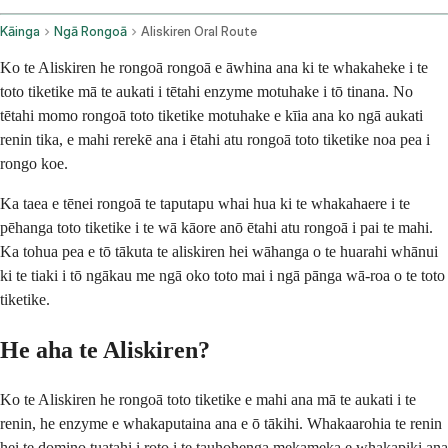
Kāinga
Ngā Rongoā
Aliskiren Oral Route
Ko te Aliskiren he rongoā rongoā e āwhina ana ki te whakaheke i te
toto tiketike mā te aukati i tētahi enzyme motuhake i tō tinana. No
tētahi momo rongoā toto tiketike motuhake e kīia ana ko ngā aukati
renin tika, e mahi rerekē ana i ētahi atu rongoā toto tiketike noa pea i
rongo koe.
Ka taea e tēnei rongoā te taputapu whai hua ki te whakahaere i te
pēhanga toto tiketike i te wā kāore anō ētahi atu rongoā i pai te mahi.
Ka tohua pea e tō tākuta te aliskiren hei wāhanga o te huarahi whānui
ki te tiaki i tō ngākau me ngā oko toto mai i ngā pānga wā-roa o te toto
tiketike.
He aha te Aliskiren?
Ko te Aliskiren he rongoā toto tiketike e mahi ana mā te aukati i te
renin, he enzyme e whakaputaina ana e ō tākihi. Whakaarohia te renin
hei te domino tuatahi i roto i te tauhohenga mekameka e whakapiki ana