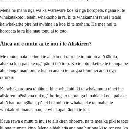
Mēnā he maha ngā wā ka wareware koe ki ngā horopeta, ngana ki te
whakatakoto i tētahi whakaoho ia rā, ki te whakamahi rānei i tētahi
kaiwhakarite pire hei āwhina i a koe ki te mahara. He mea nui te
horopeta ia rā kia mau tonu ai tō toto.
Āhea au e mutu ai te inu i te Aliskiren?
Me mutu anake te inu i te aliskiren i raro i te tohutohu a tō tākuta,
ahakoa kua pai ake ngā pānui i tō toto. Ko te toto tiketike te tikanga he
āhuatanga mau tonu e hiahia ana ki te rongoā tonu hei ārai i ngā
raruraru.
Ka whakaaro pea tō tākuta ki te whakaiti, ki te whakamutu rānei i te
aliskiren mēnā kua nui ngā huringa o te oranga i mahia e koe i pai ake
ai tō hauora ngākau, pēnei i te nui o te whakaheke taumaha, te
whakakori tinana auau, te whakapai rānei i te kai.
Kaua rawa e mutu te inu i te aliskiren ohorere, nā te mea ka piki te toto
ki ngā taumata kino. Mēnā e hiahiatia ana ngā huringa ki tō rongoā, ka