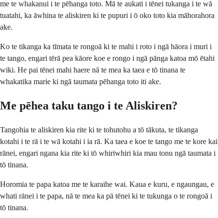
me te whakanui i te pēhanga toto. Mā te aukati i tēnei tukanga i te wā
tuatahi, ka āwhina te aliskiren ki te pupuri i ō oko toto kia māhorahora
ake.
Ko te tikanga ka tīmata te rongoā ki te mahi i roto i ngā hāora i muri i
te tango, engari tērā pea kāore koe e rongo i ngā pānga katoa mō ētahi
wiki. He pai tēnei mahi haere nā te mea ka taea e tō tinana te
whakatika marie ki ngā taumata pēhanga toto iti ake.
Me pēhea taku tango i te Aliskiren?
Tangohia te aliskiren kia rite ki te tohutohu a tō tākuta, te tikanga
kotahi i te rā i te wā kotahi i ia rā. Ka taea e koe te tango me te kore kai
rānei, engari ngana kia rite ki tō whiriwhiri kia mau tonu ngā taumata i
tō tinana.
Horomia te papa katoa me te karaihe wai. Kaua e kuru, e ngaungau, e
whati rānei i te papa, nā te mea ka pā tēnei ki te tukunga o te rongoā i
tō tinana.