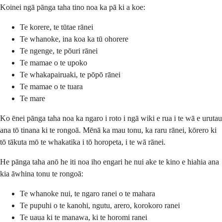
Koinei ngā pānga taha tino noa ka pā ki a koe:
Te korere, te tūtae rānei
Te whanoke, ina koa ka tū ohorere
Te ngenge, te pōuri rānei
Te mamae o te upoko
Te whakapairuaki, te pōpō rānei
Te mamae o te tuara
Te mare
Ko ēnei pānga taha noa ka ngaro i roto i ngā wiki e rua i te wā e urutau
ana tō tinana ki te rongoā. Mēnā ka mau tonu, ka raru rānei, kōrero ki
tō tākuta mō te whakatika i tō horopeta, i te wā rānei.
He pānga taha anō he iti noa iho engari he nui ake te kino e hiahia ana
kia āwhina tonu te rongoā:
Te whanoke nui, te ngaro ranei o te mahara
Te pupuhi o te kanohi, ngutu, arero, korokoro ranei
Te uaua ki te manawa, ki te horomi ranei