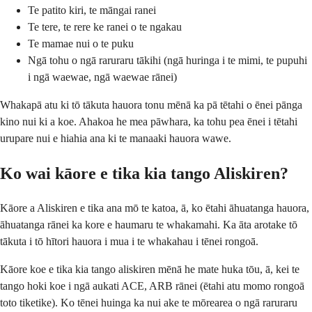
Te patito kiri, te māngai ranei
Te tere, te rere ke ranei o te ngakau
Te mamae nui o te puku
Ngā tohu o ngā raruraru tākihi (ngā huringa i te mimi, te pupuhi
i ngā waewae, ngā waewae rānei)
Whakapā atu ki tō tākuta hauora tonu mēnā ka pā tētahi o ēnei pānga
kino nui ki a koe. Ahakoa he mea pāwhara, ka tohu pea ēnei i tētahi
urupare nui e hiahia ana ki te manaaki hauora wawe.
Ko wai kāore e tika kia tango Aliskiren?
Kāore a Aliskiren e tika ana mō te katoa, ā, ko ētahi āhuatanga hauora,
āhuatanga rānei ka kore e haumaru te whakamahi. Ka āta arotake tō
tākuta i tō hītori hauora i mua i te whakahau i tēnei rongoā.
Kāore koe e tika kia tango aliskiren mēnā he mate huka tōu, ā, kei te
tango hoki koe i ngā aukati ACE, ARB rānei (ētahi atu momo rongoā
toto tiketike). Ko tēnei huinga ka nui ake te mōrearea o ngā raruraru