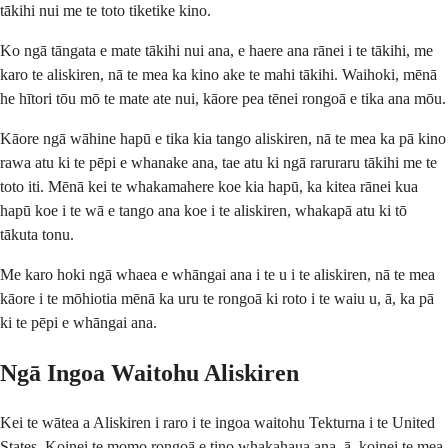
tākihi nui me te toto tiketike kino.
Ko ngā tāngata e mate tākihi nui ana, e haere ana rānei i te tākihi, me
karo te aliskiren, nā te mea ka kino ake te mahi tākihi. Waihoki, mēnā
he hītori tōu mō te mate ate nui, kāore pea tēnei rongoā e tika ana mōu.
Kāore ngā wāhine hapū e tika kia tango aliskiren, nā te mea ka pā kino
rawa atu ki te pēpi e whanake ana, tae atu ki ngā raruraru tākihi me te
toto iti. Mēnā kei te whakamahere koe kia hapū, ka kitea rānei kua
hapū koe i te wā e tango ana koe i te aliskiren, whakapā atu ki tō
tākuta tonu.
Me karo hoki ngā whaea e whāngai ana i te u i te aliskiren, nā te mea
kāore i te mōhiotia mēnā ka uru te rongoā ki roto i te waiu u, ā, ka pā
ki te pēpi e whāngai ana.
Ngā Ingoa Waitohu Aliskiren
Kei te wātea a Aliskiren i raro i te ingoa waitohu Tekturna i te United
States. Koinei te momo rongoā e tino whakahaua ana, ā, koinei te mea