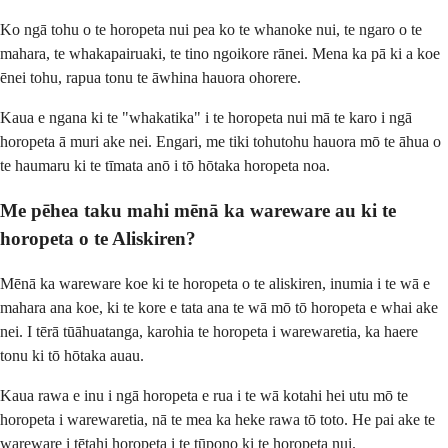
Ko ngā tohu o te horopeta nui pea ko te whanoke nui, te ngaro o te
mahara, te whakapairuaki, te tino ngoikore rānei. Mena ka pā ki a koe
ēnei tohu, rapua tonu te āwhina hauora ohorere.
Kaua e ngana ki te "whakatika" i te horopeta nui mā te karo i ngā
horopeta ā muri ake nei. Engari, me tiki tohutohu hauora mō te āhua o
te haumaru ki te tīmata anō i tō hōtaka horopeta noa.
Me pēhea taku mahi mēnā ka wareware au ki te
horopeta o te Aliskiren?
Mēnā ka wareware koe ki te horopeta o te aliskiren, inumia i te wā e
mahara ana koe, ki te kore e tata ana te wā mō tō horopeta e whai ake
nei. I tērā tūāhuatanga, karohia te horopeta i warewaretia, ka haere
tonu ki tō hōtaka auau.
Kaua rawa e inu i ngā horopeta e rua i te wā kotahi hei utu mō te
horopeta i warewaretia, nā te mea ka heke rawa tō toto. He pai ake te
wareware i tētahi horopeta i te tūpono ki te horopeta nui.