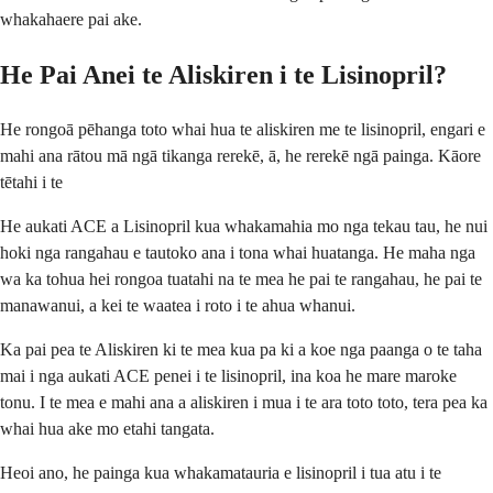
whakahaere pai ake.
He Pai Anei te Aliskiren i te Lisinopril?
He rongoā pēhanga toto whai hua te aliskiren me te lisinopril, engari e
mahi ana rātou mā ngā tikanga rerekē, ā, he rerekē ngā painga. Kāore
tētahi i te
He aukati ACE a Lisinopril kua whakamahia mo nga tekau tau, he nui
hoki nga rangahau e tautoko ana i tona whai huatanga. He maha nga
wa ka tohua hei rongoa tuatahi na te mea he pai te rangahau, he pai te
manawanui, a kei te waatea i roto i te ahua whanui.
Ka pai pea te Aliskiren ki te mea kua pa ki a koe nga paanga o te taha
mai i nga aukati ACE penei i te lisinopril, ina koa he mare maroke
tonu. I te mea e mahi ana a aliskiren i mua i te ara toto toto, tera pea ka
whai hua ake mo etahi tangata.
Heoi ano, he painga kua whakamatauria e lisinopril i tua atu i te