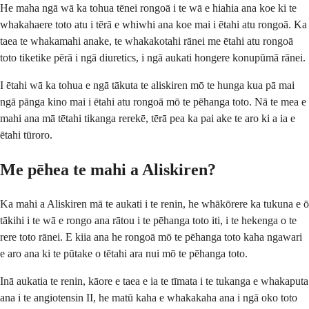
He maha ngā wā ka tohua tēnei rongoā i te wā e hiahia ana koe ki te
whakahaere toto atu i tērā e whiwhi ana koe mai i ētahi atu rongoā. Ka
taea te whakamahi anake, te whakakotahi rānei me ētahi atu rongoā
toto tiketike pērā i ngā diuretics, i ngā aukati hongere konupūmā rānei.
I ētahi wā ka tohua e ngā tākuta te aliskiren mō te hunga kua pā mai
ngā pānga kino mai i ētahi atu rongoā mō te pēhanga toto. Nā te mea e
mahi ana mā tētahi tikanga rerekē, tērā pea ka pai ake te aro ki a ia e
ētahi tūroro.
Me pēhea te mahi a Aliskiren?
Ka mahi a Aliskiren mā te aukati i te renin, he whākōrere ka tukuna e ō
tākihi i te wā e rongo ana rātou i te pēhanga toto iti, i te hekenga o te
rere toto rānei. E kiia ana he rongoā mō te pēhanga toto kaha ngawari
e aro ana ki te pūtake o tētahi ara nui mō te pēhanga toto.
Inā aukatia te renin, kāore e taea e ia te tīmata i te tukanga e whakaputa
ana i te angiotensin II, he matū kaha e whakakaha ana i ngā oko toto