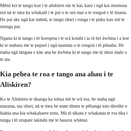
Mēnā kei te tango koe i te aliskiren me te kai, karo i ngā kai momona
nui nā te mea ka whakaiti i te pai o te uru mai o te rongoā e tō tinana.
He pai ake ngā kai māmā, te tango rānei i runga i te puku kau mō te
urunga pai.
Ngana ki te tango i tō horopeta i te wā kotahi i ia rā hei āwhina i a koe
ki te mahara me te pupuri i ngā taumata o te rongoā i tō pūnaha. He
maha ngā tāngata e kite ana he āwhina ki te tango me tā rātou mahi o
te ata.
Kia pehea te roa e tango ana ahau i te
Aliskiren?
Ko te Aliskiren te tikanga ka tohua mō te wā roa, he maha ngā
marama, tau rānei, nā te mea he mate tūturu te pēhanga toto tiketike e
hiahia ana kia whakahaere tonu. Mā tō tākuta e whakatau te roa tika i
runga i tō urupare takitahi me te hauora whānui.