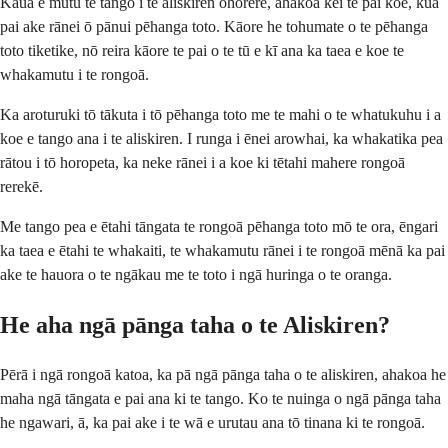
Kaua e mutu te tango i te aliskiren ohorere, ahakoa kei te pai koe, kua
pai ake rānei ō pānui pēhanga toto. Kāore he tohumate o te pēhanga
toto tiketike, nō reira kāore te pai o te tū e kī ana ka taea e koe te
whakamutu i te rongoā.
Ka aroturuki tō tākuta i tō pēhanga toto me te mahi o te whatukuhu i a
koe e tango ana i te aliskiren. I runga i ēnei arowhai, ka whakatika pea
rātou i tō horopeta, ka neke rānei i a koe ki tētahi mahere rongoā
rerekē.
Me tango pea e ētahi tāngata te rongoā pēhanga toto mō te ora, ēngari
ka taea e ētahi te whakaiti, te whakamutu rānei i te rongoā mēnā ka pai
ake te hauora o te ngākau me te toto i ngā huringa o te oranga.
He aha ngā pānga taha o te Aliskiren?
Pērā i ngā rongoā katoa, ka pā ngā pānga taha o te aliskiren, ahakoa he
maha ngā tāngata e pai ana ki te tango. Ko te nuinga o ngā pānga taha
he ngawari, ā, ka pai ake i te wā e urutau ana tō tinana ki te rongoā.