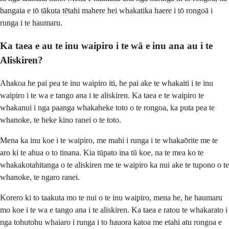
hangaia e tō tākuta tētahi mahere hei whakatika haere i tō rongoā i
runga i te haumaru.
Ka taea e au te inu waipiro i te wā e inu ana au i te
Aliskiren?
Ahakoa he pai pea te inu waipiro iti, he pai ake te whakaiti i te inu
waipiro i te wa e tango ana i te aliskiren. Ka taea e te waipiro te
whakanui i nga paanga whakaheke toto o te rongoa, ka puta pea te
whanoke, te heke kino ranei o te toto.
Mena ka inu koe i te waipiro, me mahi i runga i te whakaōrite me te
aro ki te ahua o to tinana. Kia tūpato ina tū koe, na te mea ko te
whakakotahitanga o te aliskiren me te waipiro ka nui ake te tupono o te
whanoke, te ngaro ranei.
Korero ki to taakuta mo te nui o te inu waipiro, mena he, he haumaru
mo koe i te wa e tango ana i te aliskiren. Ka taea e ratou te whakarato i
nga tohutohu whaiaro i runga i to hauora katoa me etahi atu rongoa e