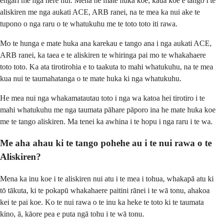
engari me nga here nui. Mena he mate huka koe, kaua koe e tango i te
aliskiren me nga aukati ACE, ARB ranei, na te mea ka nui ake te
tupono o nga raru o te whatukuhu me te toto toto iti rawa.
Mo te hunga e mate huka ana karekau e tango ana i nga aukati ACE,
ARB ranei, ka taea e te aliskiren te whiringa pai mo te whakahaere
toto toto. Ka ata tirotirohia e to taakuta to mahi whatukuhu, na te mea
kua nui te taumahatanga o te mate huka ki nga whatukuhu.
He mea nui nga whakamatautau toto i nga wa katoa hei tirotiro i te
mahi whatukuhu me nga taumata pāhare pāporo ina he mate huka koe
me te tango aliskiren. Ma tenei ka awhina i te hopu i nga raru i te wa.
Me aha ahau ki te tango pohehe au i te nui rawa o te
Aliskiren?
Mena ka inu koe i te aliskiren nui atu i te mea i tohua, whakapā atu ki
tō tākuta, ki te pokapū whakahaere paitini rānei i te wā tonu, ahakoa
kei te pai koe. Ko te nui rawa o te inu ka heke te toto ki te taumata
kino, ā, kāore pea e puta ngā tohu i te wā tonu.