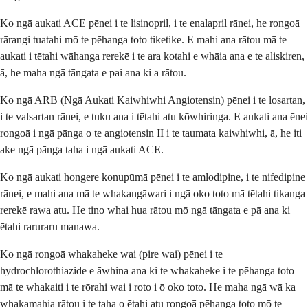
Ko ngā aukati ACE pēnei i te lisinopril, i te enalapril rānei, he rongoā
rārangi tuatahi mō te pēhanga toto tiketike. E mahi ana rātou mā te
aukati i tētahi wāhanga rerekē i te ara kotahi e whāia ana e te aliskiren,
ā, he maha ngā tāngata e pai ana ki a rātou.
Ko ngā ARB (Ngā Aukati Kaiwhiwhi Angiotensin) pēnei i te losartan,
i te valsartan rānei, e tuku ana i tētahi atu kōwhiringa. E aukati ana ēnei
rongoā i ngā pānga o te angiotensin II i te taumata kaiwhiwhi, ā, he iti
ake ngā pānga taha i ngā aukati ACE.
Ko ngā aukati hongere konupūmā pēnei i te amlodipine, i te nifedipine
rānei, e mahi ana mā te whakangāwari i ngā oko toto mā tētahi tikanga
rerekē rawa atu. He tino whai hua rātou mō ngā tāngata e pā ana ki
ētahi raruraru manawa.
Ko ngā rongoā whakaheke wai (pire wai) pēnei i te
hydrochlorothiazide e āwhina ana ki te whakaheke i te pēhanga toto
mā te whakaiti i te rōrahi wai i roto i ō oko toto. He maha ngā wā ka
whakamahia rātou i te taha o ētahi atu rongoā pēhanga toto mō te