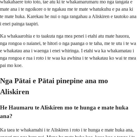
whakahaere toto toto, tae atu ki te whakamarumaru mo nga tangata e
mate ana i te ngoikore o te ngakau me te mate whatukuhu e pa ana ki
te mate huka. Karekau he nui o nga rangahau a Aliskiren e tautoko ana
i enei painga taapiri.
Ka whakaarohia e to taakuta nga mea penei i etahi atu mate hauora,
nga rongoa o naianei, te hitori o nga paanga o te taha, me te utu i te wa
e whakatau ana i waenga i enei whiringa. I etahi wa ka whakamatau i
nga rongoa e rua i roto i te waa ka awhina i te whakatau ko wai te mea
pai mo koe.
Nga Pātai e Pātai pinepine ana mo
Aliskiren
He Haumaru te Aliskiren mo te hunga e mate huka
ana?
Ka taea te whakamahi i te Aliskiren i roto i te hunga e mate huka ana,