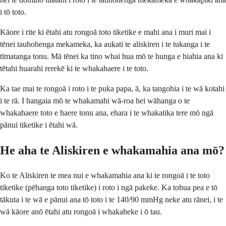
i tō toto.
Kāore i rite ki ētahi atu rongoā toto tiketike e mahi ana i muri mai i
tēnei tauhohenga mekameka, ka aukati te aliskiren i te tukanga i te
tīmatanga tonu. Mā tēnei ka tino whai hua mō te hunga e hiahia ana ki
tētahi huarahi rerekē ki te whakahaere i te toto.
Ka tae mai te rongoā i roto i te puka papa, ā, ka tangohia i te wā kotahi
i te rā. I hangaia mō te whakamahi wā-roa hei wāhanga o te
whakahaere toto e haere tonu ana, ehara i te whakatika tere mō ngā
pānui tiketike i ētahi wā.
He aha te Aliskiren e whakamahia ana mō?
Ko te Aliskiren te mea nui e whakamahia ana ki te rongoā i te toto
tiketike (pēhanga toto tiketike) i roto i ngā pakeke. Ka tohua pea e tō
tākuta i te wā e pānui ana tō toto i te 140/90 mmHg neke atu rānei, i te
wā kāore anō ētahi atu rongoā i whakaheke i ō tau.