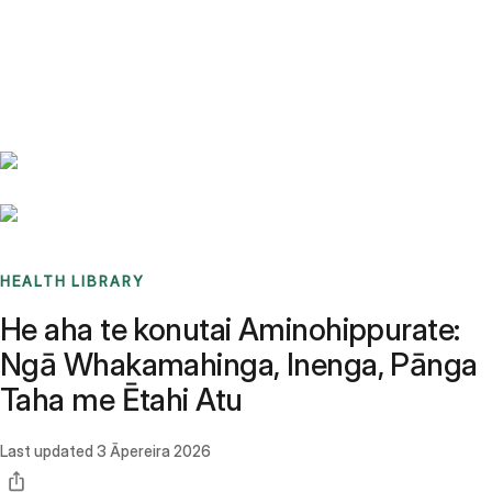
Benchmarks
Stories
FAQ
Sign up / Log in
HEALTH LIBRARY
He aha te konutai Aminohippurate:
Ngā Whakamahinga, Inenga, Pānga
Taha me Ētahi Atu
Last updated
3 Āpereira 2026