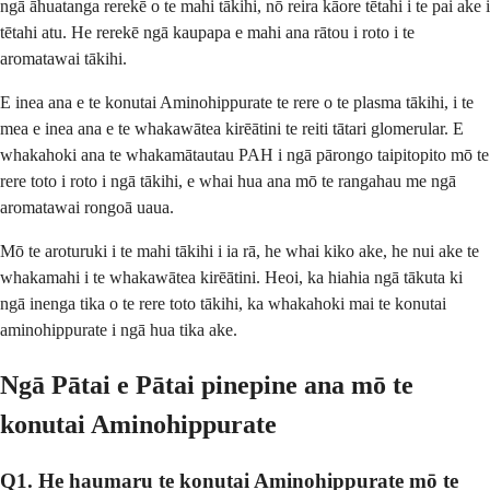
ngā āhuatanga rerekē o te mahi tākihi, nō reira kāore tētahi i te pai ake i
tētahi atu. He rerekē ngā kaupapa e mahi ana rātou i roto i te
aromatawai tākihi.
E inea ana e te konutai Aminohippurate te rere o te plasma tākihi, i te
mea e inea ana e te whakawātea kirēātini te reiti tātari glomerular. E
whakahoki ana te whakamātautau PAH i ngā pārongo taipitopito mō te
rere toto i roto i ngā tākihi, e whai hua ana mō te rangahau me ngā
aromatawai rongoā uaua.
Mō te aroturuki i te mahi tākihi i ia rā, he whai kiko ake, he nui ake te
whakamahi i te whakawātea kirēātini. Heoi, ka hiahia ngā tākuta ki
ngā inenga tika o te rere toto tākihi, ka whakahoki mai te konutai
aminohippurate i ngā hua tika ake.
Ngā Pātai e Pātai pinepine ana mō te
konutai Aminohippurate
Q1. He haumaru te konutai Aminohippurate mō te