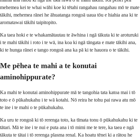
mehemea kei te whai wāhi koe ki tētahi rangahau rangahau mō te mate
tākihi, mehemea rānei he āhuatanga rongoā uaua tōu e hiahia ana ki te
aromatawai tākihi taipitopito.
Ka taea hoki e te whakamātautau te āwhina i ngā tākuta ki te aroturuki
i te mahi tākihi i roto i te wā, ina koa ki ngā tāngata e mate tākihi ana,
ki te hunga rānei e tango rongoā ana ka pā ki te hauora o te tākihi.
Me pēhea te mahi a te konutai
aminohippurate?
Ka mahi te konutai aminohippurate mā te tangohia tata katoa mai i tō
toto e ō pūkahukahu i te wā kotahi. Nō reira he tohu pai rawa atu mō
te ine i te mahi o te pūkahukahu.
Ka uru te rongoā ki tō rerenga toto, ka tīmata tonu ō pūkahukahu ki te
tātari. Mā te ine i te nui e puta ana i tō mimi me te tere, ka taea e ngā
tākuta te tātai i tō rerenga plasma renal. Ka hoatu tēnei ki a rātou he