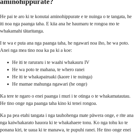
aminohippurate?
He pai te aro ki te konutai aminohippurate e te nuinga o te tangata, he
iti noa nga paanga taha. E kiia ana he haumaru te rongoa mo te
whakamahi tātaritanga.
I te wa e puta ana nga paanga taha, he ngawari noa iho, he wa poto.
Anei nga mea tino noa ka pa ki a koe:
He iti te raruraru i te waahi whakauru IV
He wa poto te mahana, te whero ranei
He iti te whakapairuaki (kaore i te nuinga)
He mamae mahunga ngawari (he onge)
Ka tere te ngaro o enei paanga i muri i te otinga o te whakamatautau.
He tino onge nga paanga taha kino ki tenei rongoa.
Ka pa pea etahi tangata i nga tauhohenga mate pāwera onge, e rite ana
nga kaiwhakarato hauora ki te whakahaere tonu. Ko nga tohu ko te
ponana kiri, te uaua ki te manawa, te pupuhi ranei. He tino onge enei