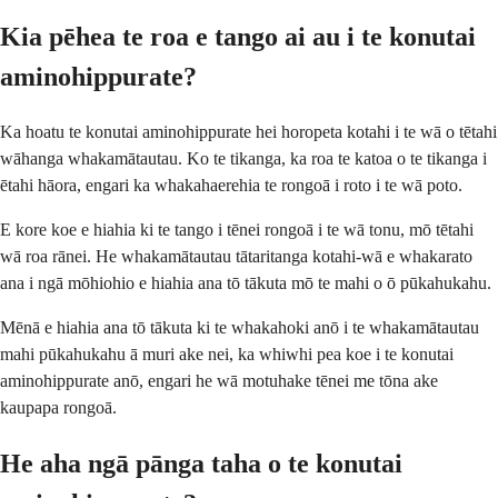
Kia pēhea te roa e tango ai au i te konutai
aminohippurate?
Ka hoatu te konutai aminohippurate hei horopeta kotahi i te wā o tētahi
wāhanga whakamātautau. Ko te tikanga, ka roa te katoa o te tikanga i
ētahi hāora, engari ka whakahaerehia te rongoā i roto i te wā poto.
E kore koe e hiahia ki te tango i tēnei rongoā i te wā tonu, mō tētahi
wā roa rānei. He whakamātautau tātaritanga kotahi-wā e whakarato
ana i ngā mōhiohio e hiahia ana tō tākuta mō te mahi o ō pūkahukahu.
Mēnā e hiahia ana tō tākuta ki te whakahoki anō i te whakamātautau
mahi pūkahukahu ā muri ake nei, ka whiwhi pea koe i te konutai
aminohippurate anō, engari he wā motuhake tēnei me tōna ake
kaupapa rongoā.
He aha ngā pānga taha o te konutai