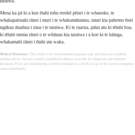
taraiwa.
Mena ka pā ki a koe ētahi tohu rerekē pēnei i te whanoke, te
whakapairuaki rānei i muri i te whakamātautau, tatari kia pahemo ēnei
ngākau ātaahua i mua i te taraiwa. Ki te ruarua, pātai atu ki tētahi hoa,
ki tētahi mema rānei o te whānau kia taraiwa i a koe ki te kāinga,
whakamahi rānei i ētahi atu waka.
Medical Disclaimer:
This article is for informational purposes only and does not constitute
medical advice. Always consult a qualified healthcare provider for diagnosis and treatment
decisions. If you are experiencing a medical emergency, call 911 or go to the nearest emergency
room immediately.