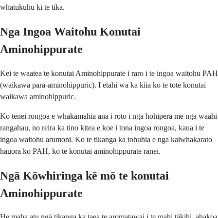
whatukuhu ki te tika.
Nga Ingoa Waitohu Konutai
Aminohippurate
Kei te waatea te konutai Aminohippurate i raro i te ingoa waitohu PAH
(waikawa para-aminohippuric). I etahi wa ka kiia ko te tote konutai
waikawa aminohippuric.
Ko tenei rongoa e whakamahia ana i roto i nga hohipera me nga waahi
rangahau, no reira ka tino kitea e koe i tona ingoa rongoa, kaua i te
ingoa waitohu arumoni. Ko te tikanga ka tohuhia e nga kaiwhakarato
hauora ko PAH, ko te konutai aminohippurate ranei.
Ngā Kōwhiringa kē mō te konutai
Aminohippurate
He maha atu ngā tikanga ka taea te aromatawai i te mahi tākihi, ahakoa