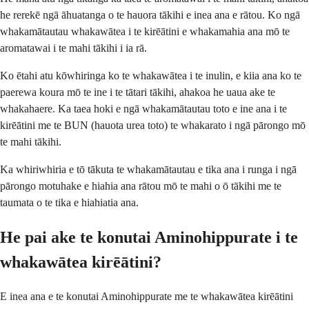
he rerekē ngā āhuatanga o te hauora tākihi e inea ana e rātou. Ko ngā
whakamātautau whakawātea i te kirēātini e whakamahia ana mō te
aromatawai i te mahi tākihi i ia rā.
Ko ētahi atu kōwhiringa ko te whakawātea i te inulin, e kiia ana ko te
paerewa koura mō te ine i te tātari tākihi, ahakoa he uaua ake te
whakahaere. Ka taea hoki e ngā whakamātautau toto e ine ana i te
kirēātini me te BUN (hauota urea toto) te whakarato i ngā pārongo mō
te mahi tākihi.
Ka whiriwhiria e tō tākuta te whakamātautau e tika ana i runga i ngā
pārongo motuhake e hiahia ana rātou mō te mahi o ō tākihi me te
taumata o te tika e hiahiatia ana.
He pai ake te konutai Aminohippurate i te
whakawātea kirēātini?
E inea ana e te konutai Aminohippurate me te whakawātea kirēātini