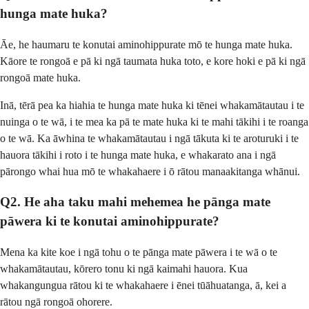
hunga mate huka?
Āe, he haumaru te konutai aminohippurate mō te hunga mate huka.
Kāore te rongoā e pā ki ngā taumata huka toto, e kore hoki e pā ki ngā
rongoā mate huka.
Inā, tērā pea ka hiahia te hunga mate huka ki tēnei whakamātautau i te
nuinga o te wā, i te mea ka pā te mate huka ki te mahi tākihi i te roanga
o te wā. Ka āwhina te whakamātautau i ngā tākuta ki te aroturuki i te
hauora tākihi i roto i te hunga mate huka, e whakarato ana i ngā
pārongo whai hua mō te whakahaere i ō rātou manaakitanga whānui.
Q2. He aha taku mahi mehemea he pānga mate
pāwera ki te konutai aminohippurate?
Mena ka kite koe i ngā tohu o te pānga mate pāwera i te wā o te
whakamātautau, kōrero tonu ki ngā kaimahi hauora. Kua
whakangungua rātou ki te whakahaere i ēnei tūāhuatanga, ā, kei a
rātou ngā rongoā ohorere.