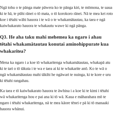
Ngā tohu o te pānga mate pāwera ko te pānga kiri, te mōmona, te uaua
ki te hā, te pūhi rānei o tō mata, o tō korokoro rānei. Nā te mea kei roto
koe i tētahi wāhi hauora i te wā o te whakamātautau, ka taea e ngā
kaiwhakarato hauora te whakautu wawe ki ngā pānga.
Q3. He aha taku mahi mehemea ka ngaro i ahau
tētahi whakamātautau konutai aminohippurate kua
whakaritea?
Mena ka ngaro i a koe tō whakaritenga whakamātautau, whakapā atu
ki te tari o tō tākuta i te wa e taea ai ki te whakarite anō. Ko te wā o
ngā whakamātautau mahi tākihi he ngāwari te nuinga, ki te kore e uru
ki tētahi rangahau.
Ka taea e tō kaiwhakarato hauora te āwhina i a koe ki te kimi i tētahi
wā whakaritenga hou e pai ana ki tō wā. Kaua e māharahara mō te
ngaro i tētahi whakaritenga, nā te mea kāore tēnei e pā ki tō manaaki
hauora whānui.