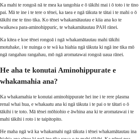
Ka mahi te rongoā nā te mea ka tangohia e ō tākihi mai i ō toto i te tino
pai. Mā te ine i te tere o tēnei, ka taea e ngā tākuta te tātai i te mahi o ō
tākihi me te tino tika. Ko tēnei whakamātautau e kiia ana ko te
waikawa para-aminohippuric, te whakamātautau PAH rānei.
Ka kitea e koe tēnei rongoā i ngā whakamātautau mahi tākihi
motuhake, i te nuinga o te wā ka hiahia ngā tākuta ki ngā ine tika mō
ngā rangahau rangahau, mō ngā aromatawai rongoā uaua rānei.
He aha te konutai Aminohippurate e
whakamahia ana?
Ka whakamahia te konutai aminohippurate hei ine i te rere plasma
renal whai hua, e whakaatu ana ki ngā tākuta i te pai o te tātari o ō
tākihi i te toto. Mā tēnei mōhiohio e āwhina ana ki te aromatawai i te
mahi tākihi i roto i te taipitopito.
He maha ngā wā ka whakamahi ngā tākuta i tēnei whakamātautau ina
hiahia ana rātou ki ngā ine tika rawa o te mahi tākihi. Ka pēnei pea