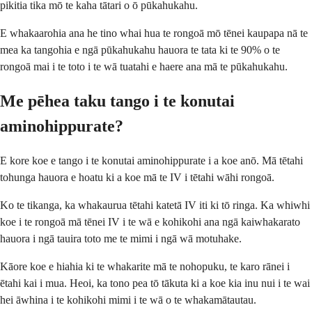
pikitia tika mō te kaha tātari o ō pūkahukahu.
E whakaarohia ana he tino whai hua te rongoā mō tēnei kaupapa nā te
mea ka tangohia e ngā pūkahukahu hauora te tata ki te 90% o te
rongoā mai i te toto i te wā tuatahi e haere ana mā te pūkahukahu.
Me pēhea taku tango i te konutai
aminohippurate?
E kore koe e tango i te konutai aminohippurate i a koe anō. Mā tētahi
tohunga hauora e hoatu ki a koe mā te IV i tētahi wāhi rongoā.
Ko te tikanga, ka whakaurua tētahi katetā IV iti ki tō ringa. Ka whiwhi
koe i te rongoā mā tēnei IV i te wā e kohikohi ana ngā kaiwhakarato
hauora i ngā tauira toto me te mimi i ngā wā motuhake.
Kāore koe e hiahia ki te whakarite mā te nohopuku, te karo rānei i
ētahi kai i mua. Heoi, ka tono pea tō tākuta ki a koe kia inu nui i te wai
hei āwhina i te kohikohi mimi i te wā o te whakamātautau.