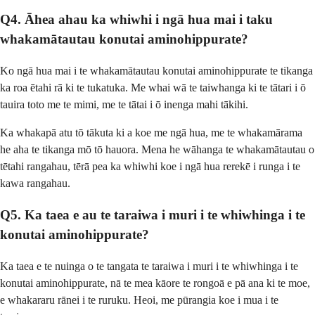
Q4. Āhea ahau ka whiwhi i ngā hua mai i taku
whakamātautau konutai aminohippurate?
Ko ngā hua mai i te whakamātautau konutai aminohippurate te tikanga
ka roa ētahi rā ki te tukatuka. Me whai wā te taiwhanga ki te tātari i ō
tauira toto me te mimi, me te tātai i ō inenga mahi tākihi.
Ka whakapā atu tō tākuta ki a koe me ngā hua, me te whakamārama
he aha te tikanga mō tō hauora. Mena he wāhanga te whakamātautau o
tētahi rangahau, tērā pea ka whiwhi koe i ngā hua rerekē i runga i te
kawa rangahau.
Q5. Ka taea e au te taraiwa i muri i te whiwhinga i te
konutai aminohippurate?
Ka taea e te nuinga o te tangata te taraiwa i muri i te whiwhinga i te
konutai aminohippurate, nā te mea kāore te rongoā e pā ana ki te moe,
e whakararu rānei i te ruruku. Heoi, me pūrangia koe i mua i te