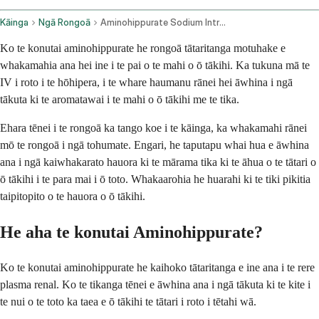
Kāinga
Ngā Rongoā
Aminohippurate Sodium Intravenous Route
Ko te konutai aminohippurate he rongoā tātaritanga motuhake e
whakamahia ana hei ine i te pai o te mahi o ō tākihi. Ka tukuna mā te
IV i roto i te hōhipera, i te whare haumanu rānei hei āwhina i ngā
tākuta ki te aromatawai i te mahi o ō tākihi me te tika.
Ehara tēnei i te rongoā ka tango koe i te kāinga, ka whakamahi rānei
mō te rongoā i ngā tohumate. Engari, he taputapu whai hua e āwhina
ana i ngā kaiwhakarato hauora ki te mārama tika ki te āhua o te tātari o
ō tākihi i te para mai i ō toto. Whakaarohia he huarahi ki te tiki pikitia
taipitopito o te hauora o ō tākihi.
He aha te konutai Aminohippurate?
Ko te konutai aminohippurate he kaihoko tātaritanga e ine ana i te rere
plasma renal. Ko te tikanga tēnei e āwhina ana i ngā tākuta ki te kite i
te nui o te toto ka taea e ō tākihi te tātari i roto i tētahi wā.