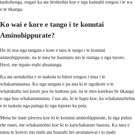
tauhohenga, engari ka ata tirotirohia koe e nga kaimahi rongoa i te wa
o te tikanga.
Ko wai e kore e tango i te konutai
Aminohippurate?
He iti noa nga tangata e kore e taea te tango i te konutai
aminohippurate, na te mea he haumaru mo te nuinga o nga turoro.
Heoi, me tupato etahi ahuatanga.
Ka ata arotakehia e to taakuta to hitori rongoa i mua i te
whakamatautau. Ko nga tangata e pa ana ki te ngoikore o te
whatukuhu nui kaore pea he kaitono pai, na te mea karekau he tikanga
o nga hua whakamatautau. I tua atu, ki te hapu koe, ka whakatauritehia
e to taakuta nga painga ki nga tupono ka puta.
Mena he mate pāwera koe ki te konutai aminohippurate, ki nga puhui
rite ranei, me whakamohio koe ki to kaiwhakarato hauora. Ka taea e
ratou te korero mo etahi atu huarahi hei aromatawai i to mahi