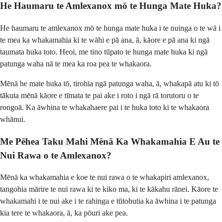
He Haumaru te Amlexanox mō te Hunga Mate Huka?
He haumaru te amlexanox mō te hunga mate huka i te nuinga o te wā i
te mea ka whakamahia ki te wāhi e pā ana, ā, kāore e pā ana ki ngā
taumata huka toto. Heoi, me tino tūpato te hunga mate huka ki ngā
patunga waha nā te mea ka roa pea te whakaora.
Mēnā he mate huka tō, tirohia ngā patunga waha, ā, whakapā atu ki tō
tākuta mēnā kāore e tīmata te pai ake i roto i ngā rā torutoru o te
rongoā. Ka āwhina te whakahaere pai i te huka toto ki te whakaora
whānui.
Me Pēhea Taku Mahi Mēnā Ka Whakamahia E Au te
Nui Rawa o te Amlexanox?
Mēnā ka whakamahia e koe te nui rawa o te whakapiri amlexanox,
tangohia mārire te nui rawa ki te kiko ma, ki te kākahu rānei. Kāore te
whakamahi i te nui ake i te rahinga e tūtohutia ka āwhina i te patunga
kia tere te whakaora, ā, ka pōuri ake pea.