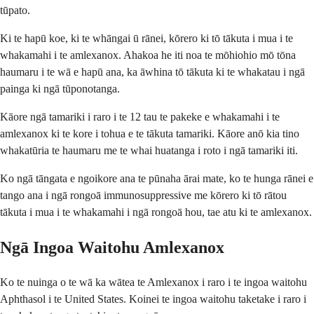
tūpato.
Ki te hapū koe, ki te whāngai ū rānei, kōrero ki tō tākuta i mua i te
whakamahi i te amlexanox. Ahakoa he iti noa te mōhiohio mō tōna
haumaru i te wā e hapū ana, ka āwhina tō tākuta ki te whakatau i ngā
painga ki ngā tūponotanga.
Kāore ngā tamariki i raro i te 12 tau te pakeke e whakamahi i te
amlexanox ki te kore i tohua e te tākuta tamariki. Kāore anō kia tino
whakatūria te haumaru me te whai huatanga i roto i ngā tamariki iti.
Ko ngā tāngata e ngoikore ana te pūnaha ārai mate, ko te hunga rānei e
tango ana i ngā rongoā immunosuppressive me kōrero ki tō rātou
tākuta i mua i te whakamahi i ngā rongoā hou, tae atu ki te amlexanox.
Ngā Ingoa Waitohu Amlexanox
Ko te nuinga o te wā ka wātea te Amlexanox i raro i te ingoa waitohu
Aphthasol i te United States. Koinei te ingoa waitohu taketake i raro i