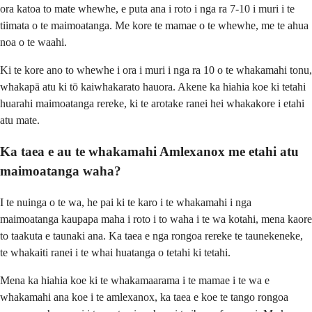
ora katoa to mate whewhe, e puta ana i roto i nga ra 7-10 i muri i te
tiimata o te maimoatanga. Me kore te mamae o te whewhe, me te ahua
noa o te waahi.
Ki te kore ano to whewhe i ora i muri i nga ra 10 o te whakamahi tonu,
whakapā atu ki tō kaiwhakarato hauora. Akene ka hiahia koe ki tetahi
huarahi maimoatanga rereke, ki te arotake ranei hei whakakore i etahi
atu mate.
Ka taea e au te whakamahi Amlexanox me etahi atu
maimoatanga waha?
I te nuinga o te wa, he pai ki te karo i te whakamahi i nga
maimoatanga kaupapa maha i roto i to waha i te wa kotahi, mena kaore
to taakuta e taunaki ana. Ka taea e nga rongoa rereke te taunekeneke,
te whakaiti ranei i te whai huatanga o tetahi ki tetahi.
Mena ka hiahia koe ki te whakamaarama i te mamae i te wa e
whakamahi ana koe i te amlexanox, ka taea e koe te tango rongoa