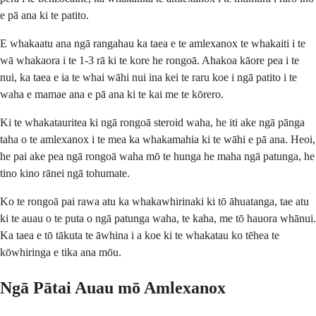
e pā ana ki te patito.
E whakaatu ana ngā rangahau ka taea e te amlexanox te whakaiti i te
wā whakaora i te 1-3 rā ki te kore he rongoā. Ahakoa kāore pea i te
nui, ka taea e ia te whai wāhi nui ina kei te raru koe i ngā patito i te
waha e mamae ana e pā ana ki te kai me te kōrero.
Ki te whakatauritea ki ngā rongoā steroid waha, he iti ake ngā pānga
taha o te amlexanox i te mea ka whakamahia ki te wāhi e pā ana. Heoi,
he pai ake pea ngā rongoā waha mō te hunga he maha ngā patunga, he
tino kino rānei ngā tohumate.
Ko te rongoā pai rawa atu ka whakawhirinaki ki tō āhuatanga, tae atu
ki te auau o te puta o ngā patunga waha, te kaha, me tō hauora whānui.
Ka taea e tō tākuta te āwhina i a koe ki te whakatau ko tēhea te
kōwhiringa e tika ana mōu.
Ngā Pātai Auau mō Amlexanox