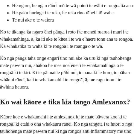
He ngaro, he ngau rānei mō te wā poto i te wāhi e rongoatia ana
He paku huringa i te reka, he reka rino rānei i tō waha
Te nui ake o te waiora
Ko te tikanga ka ngaro ēnei pānga i roto i te meneti ruarua i muri i te
whakamahinga, ā, ka iti ake te kitea i te wā e haere tonu ana te rongoā.
Ka whakatika tō waha ki te rongoā i te roanga o te wā.
Ko ngā pānga taha onge engari tino nui ake ka uru ki ngā tauhohenga
mate pāwera nui, ahakoa he mea noa ēnei i te whakamahinga o te
rongoā ki te kiri. Ki te pā mai te pūhi nui, te uaua ki te horo, te pāhau
whānui rānei, kati te whakamahi i te rongoā, ā, me rapu tonu i te
āwhina hauora.
Ko wai kāore e tika kia tango Amlexanox?
Kāore koe e whakamahi i te amlexanox ki te mate pāwera koe ki te
rongoā, ki ētahi o ōna whakauru rānei. Ko ngā tāngata i te hītori o ngā
tauhohenga mate pāwera nui ki ngā rongoā anti-inflammatory me tino