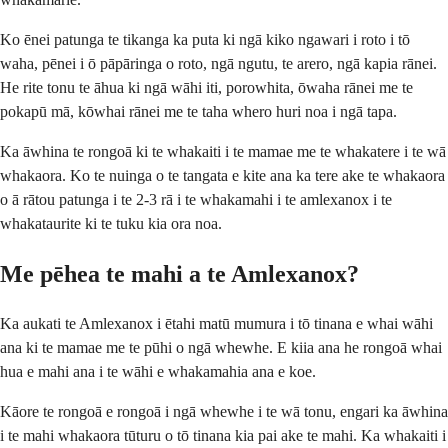
Ko ēnei patunga te tikanga ka puta ki ngā kiko ngawari i roto i tō
waha, pēnei i ō pāpāringa o roto, ngā ngutu, te arero, ngā kapia rānei.
He rite tonu te āhua ki ngā wāhi iti, porowhita, ōwaha rānei me te
pokapū mā, kōwhai rānei me te taha whero huri noa i ngā tapa.
Ka āwhina te rongoā ki te whakaiti i te mamae me te whakatere i te wā
whakaora. Ko te nuinga o te tangata e kite ana ka tere ake te whakaora
o ā rātou patunga i te 2-3 rā i te whakamahi i te amlexanox i te
whakataurite ki te tuku kia ora noa.
Me pēhea te mahi a te Amlexanox?
Ka aukati te Amlexanox i ētahi matū mumura i tō tinana e whai wāhi
ana ki te mamae me te pūhi o ngā whewhe. E kiia ana he rongoā whai
hua e mahi ana i te wāhi e whakamahia ana e koe.
Kāore te rongoā e rongoā i ngā whewhe i te wā tonu, engari ka āwhina
i te mahi whakaora tūturu o tō tinana kia pai ake te mahi. Ka whakaiti i