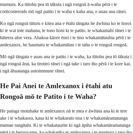
mumura. Ka tūtohu pea tō tākuta i ngā rongoā ā-waha pērā i te
corticosteroids mō ngā patito i te waha e kaha ana, e auau ana rānei.
Ko ngā rongoā tūturu e kitea ana e ētahi tāngata he āwhina ko te horoi
ki te wai tote mahana, te tono honi ki te patito, te whakamahi rānei i te
hāteera aloe vera. Ahakoa kāore ēnei i te tino whakamātauhia pērā i te
amlexanox, he haumaru te whakamātau i te taha o te rongoā rongoā.
Mō ngā tāngata e auau ana te patito i te waha, ka tūtohu pea tō tākuta i
ngā rongoā ārai, ka tirotiro rānei i ngā take i raro iho pērā i te kore kai,
i ngā āhuatanga autoimmune rānei.
He Pai Anei te Amlexanox i ētahi atu
Rongoā mō te Patito i te Waha?
He painga motuhake te amlexanox nā te mea e āwhina ana ki te tere
ake i te whakaora, kaua ki te whakarato noa i te whakamāramatanga
mamae rangitahi. Ki te whakataurite ki ngā āpiha whakamāramatanga
pērā i te benzocaine, ka whakatika te amlexanox i te mumura i raro iho