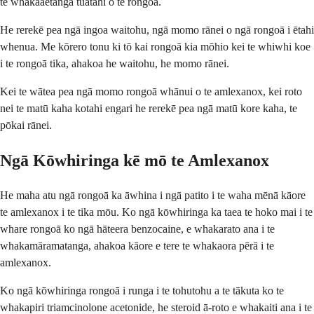
te whakaaetanga tuatahi o te rongoā.
He rerekē pea ngā ingoa waitohu, ngā momo rānei o ngā rongoā i ētahi
whenua. Me kōrero tonu ki tō kai rongoā kia mōhio kei te whiwhi koe
i te rongoā tika, ahakoa he waitohu, he momo rānei.
Kei te wātea pea ngā momo rongoā whānui o te amlexanox, kei roto
nei te matū kaha kotahi engari he rerekē pea ngā matū kore kaha, te
pōkai rānei.
Ngā Kōwhiringa kē mō te Amlexanox
He maha atu ngā rongoā ka āwhina i ngā patito i te waha mēnā kāore
te amlexanox i te tika mōu. Ko ngā kōwhiringa ka taea te hoko mai i te
whare rongoā ko ngā hāteera benzocaine, e whakarato ana i te
whakamāramatanga, ahakoa kāore e tere te whakaora pērā i te
amlexanox.
Ko ngā kōwhiringa rongoā i runga i te tohutohu a te tākuta ko te
whakapiri triamcinolone acetonide, he steroid ā-roto e whakaiti ana i te