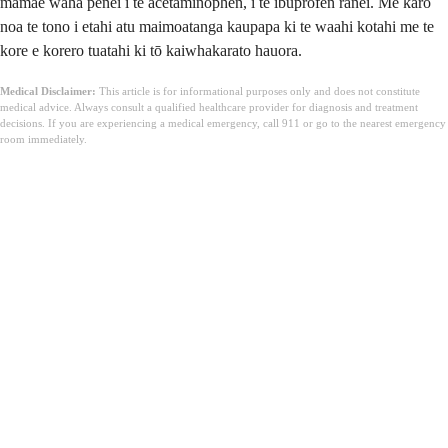
mamae waha penei i te acetaminophen, i te ibuprofen ranei. Me karo
noa te tono i etahi atu maimoatanga kaupapa ki te waahi kotahi me te
kore e korero tuatahi ki tō kaiwhakarato hauora.
Medical Disclaimer:
This article is for informational purposes only and does not constitute
medical advice. Always consult a qualified healthcare provider for diagnosis and treatment
decisions. If you are experiencing a medical emergency, call 911 or go to the nearest emergency
room immediately.