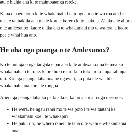
atu e hiahia ana ki te maimoatanga rereke.
Kaua e haere tonu ki te whakamahi i te rongoa mo te wa roa atu i te
mea e taunakitia ana me te kore e korero ki to taakuta. Ahakoa te ahuru
o te amlexanox, kaore e tika ana te whakamahi mo te wa roa, a kaore
pea e whai hua ano.
He aha nga paanga o te Amlexanox?
Ko te nuinga o nga tangata e pai ana ki te amlexanox na te mea ka
whakamahia i te rohe, kaore hoki e uru ki to toto i roto i nga rahinga
nui. Ko nga paanga taha noa he ngawari, ka puta i te waahi e
whakamahi ana koe i te rongoa.
Anei nga paanga taha ka pa ki a koe, ka timata mai i nga mea noa:
He wera, he ngau rānei mō te wā poto i te wā tuatahi ka
whakamahi koe i te whakapiri
He paku riri, he whero rānei i te taha o te wāhi e whakamahia
ana