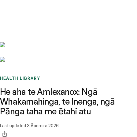
Benchmarks
Stories
FAQ
Sign up / Log in
HEALTH LIBRARY
He aha te Amlexanox: Ngā
Whakamahinga, te Inenga, ngā
Pānga taha me ētahi atu
Last updated
3 Āpereira 2026