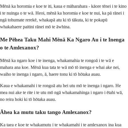
Mēnā ka horomia e koe te iti, kaua e māharahara - kāore tēnei i te kino
i te nuinga o te wā. Heoi, mēnā ka horomia e koe te nui, ka pā rānei i
ngā tohumate rerekē, whakapā atu ki tō tākuta, ki te pokapū
whakahaere paitini rānei mō te āwhina.
Me Pēhea Taku Mahi Mēnā Ka Ngaro Au i te Inenga
o te Amlexanox?
Mēnā ka ngaro koe i te inenga, whakamahia te rongoā i te wā e
mahara ana koe. Mēnā kua tata te wā mō tō inenga e whai ake nei,
waiho te inenga i ngaro, ā, haere tonu ki tō hōtaka auau.
Kaua e whakamahi i te rongoā atu hei utu mō te inenga i ngaro. He
mea nui ake te rite i te utu mō ngā whakamahinga i ngaro i ētahi wā,
no reira hoki ki tō hōtaka auau.
Āhea ka mutu taku tango Amlexanox?
Ka taea e koe te whakamutu i te whakamahi i te amlexanox ina kua