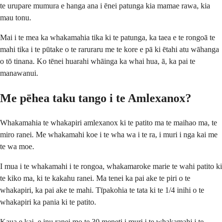
te urupare mumura e hanga ana i ēnei patunga kia mamae rawa, kia
mau tonu.
Mai i te mea ka whakamahia tika ki te patunga, ka taea e te rongoā te
mahi tika i te pūtake o te raruraru me te kore e pā ki ētahi atu wāhanga
o tō tinana. Ko tēnei huarahi whāinga ka whai hua, ā, ka pai te
manawanui.
Me pēhea taku tango i te Amlexanox?
Whakamahia te whakapiri amlexanox ki te patito ma te maihao ma, te
miro ranei. Me whakamahi koe i te wha wa i te ra, i muri i nga kai me
te wa moe.
I mua i te whakamahi i te rongoa, whakamaroke marie te wahi patito ki
te kiko ma, ki te kakahu ranei. Ma tenei ka pai ake te piri o te
whakapiri, ka pai ake te mahi. Tīpakohia te tata ki te 1/4 inihi o te
whakapiri ka pania ki te patito.
Kaua e kai, e inu ranei mo te 30 meneti i muri i te whakamahi i te