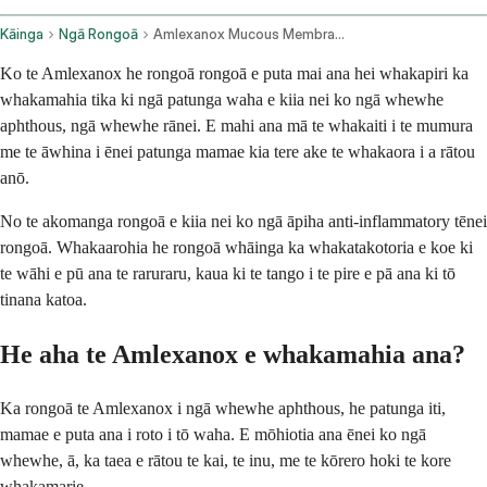
Kāinga
Ngā Rongoā
Amlexanox Mucous Membrane Oral Route
Ko te Amlexanox he rongoā rongoā e puta mai ana hei whakapiri ka
whakamahia tika ki ngā patunga waha e kiia nei ko ngā whewhe
aphthous, ngā whewhe rānei. E mahi ana mā te whakaiti i te mumura
me te āwhina i ēnei patunga mamae kia tere ake te whakaora i a rātou
anō.
No te akomanga rongoā e kiia nei ko ngā āpiha anti-inflammatory tēnei
rongoā. Whakaarohia he rongoā whāinga ka whakatakotoria e koe ki
te wāhi e pū ana te raruraru, kaua ki te tango i te pire e pā ana ki tō
tinana katoa.
He aha te Amlexanox e whakamahia ana?
Ka rongoā te Amlexanox i ngā whewhe aphthous, he patunga iti,
mamae e puta ana i roto i tō waha. E mōhiotia ana ēnei ko ngā
whewhe, ā, ka taea e rātou te kai, te inu, me te kōrero hoki te kore
whakamarie.