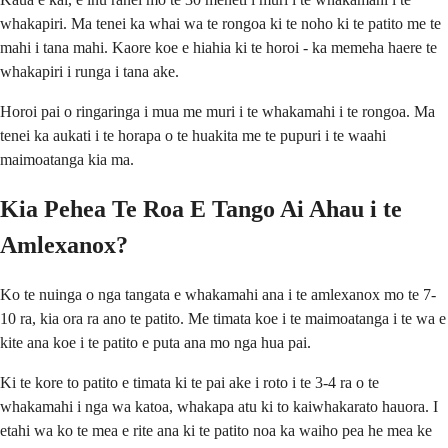
whakapiri. Ma tenei ka whai wa te rongoa ki te noho ki te patito me te
mahi i tana mahi. Kaore koe e hiahia ki te horoi - ka memeha haere te
whakapiri i runga i tana ake.
Horoi pai o ringaringa i mua me muri i te whakamahi i te rongoa. Ma
tenei ka aukati i te horapa o te huakita me te pupuri i te waahi
maimoatanga kia ma.
Kia Pehea Te Roa E Tango Ai Ahau i te
Amlexanox?
Ko te nuinga o nga tangata e whakamahi ana i te amlexanox mo te 7-
10 ra, kia ora ra ano te patito. Me timata koe i te maimoatanga i te wa e
kite ana koe i te patito e puta ana mo nga hua pai.
Ki te kore to patito e timata ki te pai ake i roto i te 3-4 ra o te
whakamahi i nga wa katoa, whakapa atu ki to kaiwhakarato hauora. I
etahi wa ko te mea e rite ana ki te patito noa ka waiho pea he mea ke