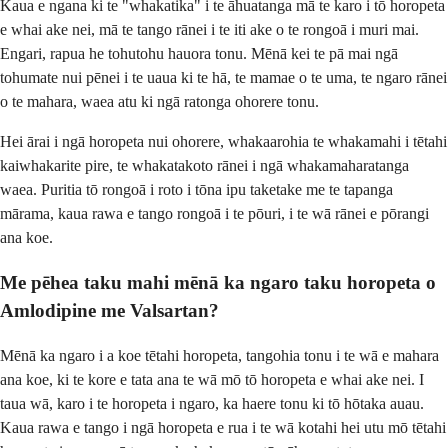
Kaua e ngana ki te "whakatika" i te āhuatanga mā te karo i tō horopeta
e whai ake nei, mā te tango rānei i te iti ake o te rongoā i muri mai.
Engari, rapua he tohutohu hauora tonu. Mēnā kei te pā mai ngā
tohumate nui pēnei i te uaua ki te hā, te mamae o te uma, te ngaro rānei
o te mahara, waea atu ki ngā ratonga ohorere tonu.
Hei ārai i ngā horopeta nui ohorere, whakaarohia te whakamahi i tētahi
kaiwhakarite pire, te whakatakoto rānei i ngā whakamaharatanga
waea. Puritia tō rongoā i roto i tōna ipu taketake me te tapanga
mārama, kaua rawa e tango rongoā i te pōuri, i te wā rānei e pōrangi
ana koe.
Me pēhea taku mahi mēnā ka ngaro taku horopeta o
Amlodipine me Valsartan?
Mēnā ka ngaro i a koe tētahi horopeta, tangohia tonu i te wā e mahara
ana koe, ki te kore e tata ana te wā mō tō horopeta e whai ake nei. I
taua wā, karo i te horopeta i ngaro, ka haere tonu ki tō hōtaka auau.
Kaua rawa e tango i ngā horopeta e rua i te wā kotahi hei utu mō tētahi