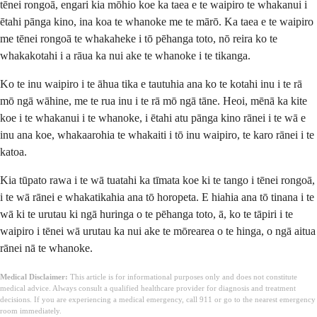
tēnei rongoā, engari kia mōhio koe ka taea e te waipiro te whakanui i
ētahi pānga kino, ina koa te whanoke me te mārō. Ka taea e te waipiro
me tēnei rongoā te whakaheke i tō pēhanga toto, nō reira ko te
whakakotahi i a rāua ka nui ake te whanoke i te tikanga.
Ko te inu waipiro i te āhua tika e tautuhia ana ko te kotahi inu i te rā
mō ngā wāhine, me te rua inu i te rā mō ngā tāne. Heoi, mēnā ka kite
koe i te whakanui i te whanoke, i ētahi atu pānga kino rānei i te wā e
inu ana koe, whakaarohia te whakaiti i tō inu waipiro, te karo rānei i te
katoa.
Kia tūpato rawa i te wā tuatahi ka tīmata koe ki te tango i tēnei rongoā,
i te wā rānei e whakatikahia ana tō horopeta. E hiahia ana tō tinana i te
wā ki te urutau ki ngā huringa o te pēhanga toto, ā, ko te tāpiri i te
waipiro i tēnei wā urutau ka nui ake te mōrearea o te hinga, o ngā aitua
rānei nā te whanoke.
Medical Disclaimer:
This article is for informational purposes only and does not constitute
medical advice. Always consult a qualified healthcare provider for diagnosis and treatment
decisions. If you are experiencing a medical emergency, call 911 or go to the nearest emergency
room immediately.