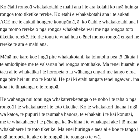
Ko ētahi rongoā whakakotahi e mahi ana i te ara kotahi ko ngā huinga
rongoā toto tiketike rerekē. Ko ētahi e whakakotahi ana i te aukati
ACE me te aukati hongere konupūmā, ā, ko ētahi e whakakotahi ana i
ngā momo rerekē o ngā rongoā whakaheke wai me ngā rongoā toto
tiketike rerekē. He rite tonu te whai hua o ēnei momo rongoā engari he
rerekē te ara e mahi ana.
Mēnā me karo koe i ngā pire whakakotahi, ka tohutohu pea tō tākuta i
te amlodipine me te valsartan hei rongoā motuhake. Mā tēnei huarahi e
taea ai te whakatika i te horopeta o ia wāhanga engari me tango e rua
ngā pire hei utu mō te kotahi. He pai ki ētahi tāngata tēnei ngawari, ina
koa i te tīmatanga o te rongoā.
He wāhanga nui tonu ngā whakarerekētanga o te noho i te taha o ngā
rongoā i te whakahaere i te toto tiketike. Ko te whakakori tinana i ngā
wā katoa, te pupuri i te taumaha hauora, te whakaiti i te kai konutai,
me te whakahaere i te pēhanga ka āwhina i te whakapai ake i tō mana
whakahaere i te toto tiketike. Mā ēnei huringa e taea ai e koe te tango i
ngā horopeta iti ake o te rongoā i te roanga o te wā.