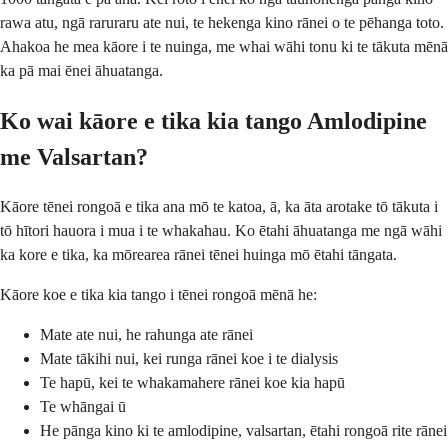
rawa atu, ngā raruraru ate nui, te hekenga kino rānei o te pēhanga toto.
Ahakoa he mea kāore i te nuinga, me whai wāhi tonu ki te tākuta mēnā
ka pā mai ēnei āhuatanga.
Ko wai kāore e tika kia tango Amlodipine
me Valsartan?
Kāore tēnei rongoā e tika ana mō te katoa, ā, ka āta arotake tō tākuta i
tō hītori hauora i mua i te whakahau. Ko ētahi āhuatanga me ngā wāhi
ka kore e tika, ka mōrearea rānei tēnei huinga mō ētahi tāngata.
Kāore koe e tika kia tango i tēnei rongoā mēnā he:
Mate ate nui, he rahunga ate rānei
Mate tākihi nui, kei runga rānei koe i te dialysis
Te hapū, kei te whakamahere rānei koe kia hapū
Te whāngai ū
He pānga kino ki te amlodipine, valsartan, ētahi rongoā rite rānei