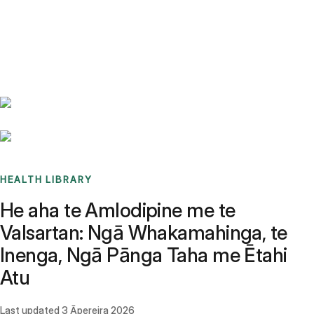
Benchmarks
Stories
FAQ
Sign up / Log in
HEALTH LIBRARY
He aha te Amlodipine me te
Valsartan: Ngā Whakamahinga, te
Inenga, Ngā Pānga Taha me Ētahi
Atu
Last updated
3 Āpereira 2026