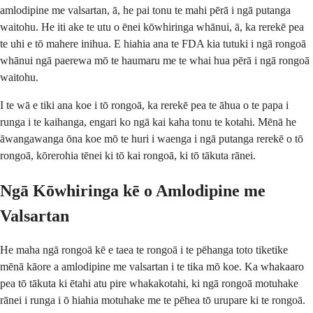
amlodipine me valsartan, ā, he pai tonu te mahi pērā i ngā putanga
waitohu. He iti ake te utu o ēnei kōwhiringa whānui, ā, ka rerekē pea
te uhi e tō mahere inihua. E hiahia ana te FDA kia tutuki i ngā rongoā
whānui ngā paerewa mō te haumaru me te whai hua pērā i ngā rongoā
waitohu.
I te wā e tiki ana koe i tō rongoā, ka rerekē pea te āhua o te papa i
runga i te kaihanga, engari ko ngā kai kaha tonu te kotahi. Mēnā he
āwangawanga ōna koe mō te huri i waenga i ngā putanga rerekē o tō
rongoā, kōrerohia tēnei ki tō kai rongoā, ki tō tākuta rānei.
Ngā Kōwhiringa kē o Amlodipine me
Valsartan
He maha ngā rongoā kē e taea te rongoā i te pēhanga toto tiketike
mēnā kāore a amlodipine me valsartan i te tika mō koe. Ka whakaaro
pea tō tākuta ki ētahi atu pire whakakotahi, ki ngā rongoā motuhake
rānei i runga i ō hiahia motuhake me te pēhea tō urupare ki te rongoā.