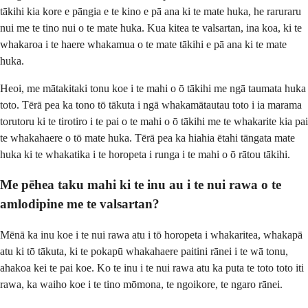
tākihi kia kore e pāngia e te kino e pā ana ki te mate huka, he raruraru
nui me te tino nui o te mate huka. Kua kitea te valsartan, ina koa, ki te
whakaroa i te haere whakamua o te mate tākihi e pā ana ki te mate
huka.
Heoi, me mātakitaki tonu koe i te mahi o ō tākihi me ngā taumata huka
toto. Tērā pea ka tono tō tākuta i ngā whakamātautau toto i ia marama
torutoru ki te tirotiro i te pai o te mahi o ō tākihi me te whakarite kia pai
te whakahaere o tō mate huka. Tērā pea ka hiahia ētahi tāngata mate
huka ki te whakatika i te horopeta i runga i te mahi o ō rātou tākihi.
Me pēhea taku mahi ki te inu au i te nui rawa o te
amlodipine me te valsartan?
Mēnā ka inu koe i te nui rawa atu i tō horopeta i whakaritea, whakapā
atu ki tō tākuta, ki te pokapū whakahaere paitini rānei i te wā tonu,
ahakoa kei te pai koe. Ko te inu i te nui rawa atu ka puta te toto toto iti
rawa, ka waiho koe i te tino mōmona, te ngoikore, te ngaro rānei.