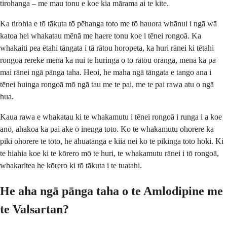
tirohanga – me mau tonu e koe kia mārama ai te kite.
Ka tirohia e tō tākuta tō pēhanga toto me tō hauora whānui i ngā wā
katoa hei whakatau mēnā me haere tonu koe i tēnei rongoā. Ka
whakaiti pea ētahi tāngata i tā rātou horopeta, ka huri rānei ki tētahi
rongoā rerekē mēnā ka nui te huringa o tō rātou oranga, mēnā ka pā
mai rānei ngā pānga taha. Heoi, he maha ngā tāngata e tango ana i
tēnei huinga rongoā mō ngā tau me te pai, me te pai rawa atu o ngā
hua.
Kaua rawa e whakatau ki te whakamutu i tēnei rongoā i runga i a koe
anō, ahakoa ka pai ake ō inenga toto. Ko te whakamutu ohorere ka
piki ohorere te toto, he āhuatanga e kiia nei ko te pikinga toto hoki. Ki
te hiahia koe ki te kōrero mō te huri, te whakamutu rānei i tō rongoā,
whakaritea he kōrero ki tō tākuta i te tuatahi.
He aha ngā pānga taha o te Amlodipine me
te Valsartan?