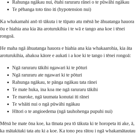
Rahunga ngākau nui, ētahi raruraru rānei o te pūwāhi ngākau
Te pēhanga toto tino iti (hypotension nui)
Ka whakamahi anō tō tākuta i te tūpato atu mēnā he āhuatanga hauora
ōu e hiahia ana kia āta aroturukihia i te wā e tango ana koe i tēnei
rongoā.
He maha ngā āhuatanga hauora e hiahia ana kia whakaarohia, kia āta
aroturukihia, ahakoa kāore e aukati i a koe ki te tango i tēnei rongoā:
Ngā raruraru tākihi ngawari ki te pōturi
Ngā raruraru ate ngawari ki te pōturi
Rahunga ngākau, te pānga ngākau tata rānei
Te mate huka, ina koa me ngā raruraru tākihi
Te maroke, ngā taumata konutai iti rānei
Te whāiti nui o ngā pūwāhi ngākau
Hītori o te angioedema (ngā tauhohenga pupuhi nui)
Mēnā he mate ōna koe, ka tīmata pea tō tākuta ki te horopeta iti ake, ā,
ka mātakitaki tata atu ki a koe. Ka tono pea rātou i ngā whakamātautau