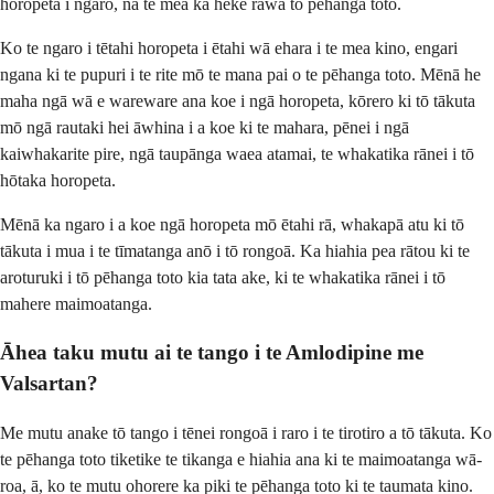
horopeta i ngaro, nā te mea ka heke rawa tō pēhanga toto.
Ko te ngaro i tētahi horopeta i ētahi wā ehara i te mea kino, engari
ngana ki te pupuri i te rite mō te mana pai o te pēhanga toto. Mēnā he
maha ngā wā e wareware ana koe i ngā horopeta, kōrero ki tō tākuta
mō ngā rautaki hei āwhina i a koe ki te mahara, pēnei i ngā
kaiwhakarite pire, ngā taupānga waea atamai, te whakatika rānei i tō
hōtaka horopeta.
Mēnā ka ngaro i a koe ngā horopeta mō ētahi rā, whakapā atu ki tō
tākuta i mua i te tīmatanga anō i tō rongoā. Ka hiahia pea rātou ki te
aroturuki i tō pēhanga toto kia tata ake, ki te whakatika rānei i tō
mahere maimoatanga.
Āhea taku mutu ai te tango i te Amlodipine me
Valsartan?
Me mutu anake tō tango i tēnei rongoā i raro i te tirotiro a tō tākuta. Ko
te pēhanga toto tiketike te tikanga e hiahia ana ki te maimoatanga wā-
roa, ā, ko te mutu ohorere ka piki te pēhanga toto ki te taumata kino.