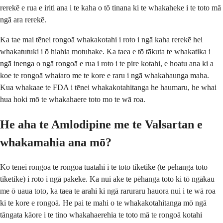
rerekē e rua e iriti ana i te kaha o tō tinana ki te whakaheke i te toto mā
ngā ara rerekē.
Ka tae mai tēnei rongoā whakakotahi i roto i ngā kaha rerekē hei
whakatutuki i ō hiahia motuhake. Ka taea e tō tākuta te whakatika i
ngā inenga o ngā rongoā e rua i roto i te pire kotahi, e hoatu ana ki a
koe te rongoā whaiaro me te kore e raru i ngā whakahaunga maha.
Kua whakaae te FDA i tēnei whakakotahitanga he haumaru, he whai
hua hoki mō te whakahaere toto mo te wā roa.
He aha te Amlodipine me te Valsartan e
whakamahia ana mō?
Ko tēnei rongoā te rongoā tuatahi i te toto tiketike (te pēhanga toto
tiketike) i roto i ngā pakeke. Ka nui ake te pēhanga toto ki tō ngākau
me ō uaua toto, ka taea te arahi ki ngā raruraru hauora nui i te wā roa
ki te kore e rongoā. He pai te mahi o te whakakotahitanga mō ngā
tāngata kāore i te tino whakahaerehia te toto mā te rongoā kotahi