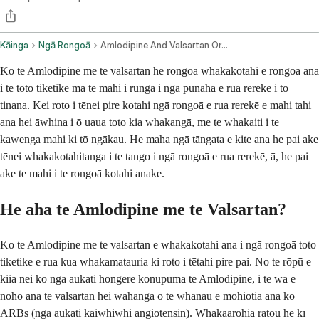
Kāinga
Ngā Rongoā
Amlodipine And Valsartan Oral Route
Ko te Amlodipine me te valsartan he rongoā whakakotahi e rongoā ana
i te toto tiketike mā te mahi i runga i ngā pūnaha e rua rerekē i tō
tinana. Kei roto i tēnei pire kotahi ngā rongoā e rua rerekē e mahi tahi
ana hei āwhina i ō uaua toto kia whakangā, me te whakaiti i te
kawenga mahi ki tō ngākau. He maha ngā tāngata e kite ana he pai ake
tēnei whakakotahitanga i te tango i ngā rongoā e rua rerekē, ā, he pai
ake te mahi i te rongoā kotahi anake.
He aha te Amlodipine me te Valsartan?
Ko te Amlodipine me te valsartan e whakakotahi ana i ngā rongoā toto
tiketike e rua kua whakamatauria ki roto i tētahi pire pai. No te rōpū e
kiia nei ko ngā aukati hongere konupūmā te Amlodipine, i te wā e
noho ana te valsartan hei wāhanga o te whānau e mōhiotia ana ko
ARBs (ngā aukati kaiwhiwhi angiotensin). Whakaarohia rātou he kī