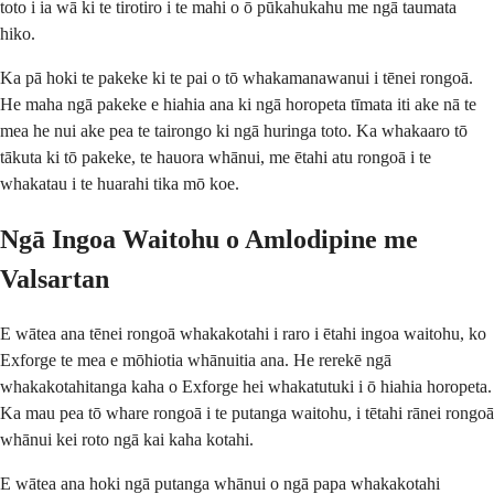
toto i ia wā ki te tirotiro i te mahi o ō pūkahukahu me ngā taumata
hiko.
Ka pā hoki te pakeke ki te pai o tō whakamanawanui i tēnei rongoā.
He maha ngā pakeke e hiahia ana ki ngā horopeta tīmata iti ake nā te
mea he nui ake pea te tairongo ki ngā huringa toto. Ka whakaaro tō
tākuta ki tō pakeke, te hauora whānui, me ētahi atu rongoā i te
whakatau i te huarahi tika mō koe.
Ngā Ingoa Waitohu o Amlodipine me
Valsartan
E wātea ana tēnei rongoā whakakotahi i raro i ētahi ingoa waitohu, ko
Exforge te mea e mōhiotia whānuitia ana. He rerekē ngā
whakakotahitanga kaha o Exforge hei whakatutuki i ō hiahia horopeta.
Ka mau pea tō whare rongoā i te putanga waitohu, i tētahi rānei rongoā
whānui kei roto ngā kai kaha kotahi.
E wātea ana hoki ngā putanga whānui o ngā papa whakakotahi