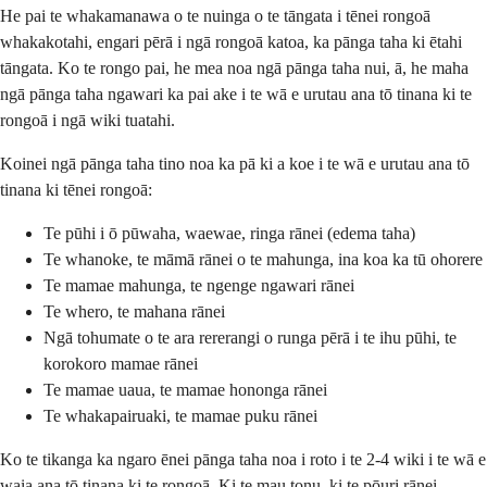
He pai te whakamanawa o te nuinga o te tāngata i tēnei rongoā
whakakotahi, engari pērā i ngā rongoā katoa, ka pānga taha ki ētahi
tāngata. Ko te rongo pai, he mea noa ngā pānga taha nui, ā, he maha
ngā pānga taha ngawari ka pai ake i te wā e urutau ana tō tinana ki te
rongoā i ngā wiki tuatahi.
Koinei ngā pānga taha tino noa ka pā ki a koe i te wā e urutau ana tō
tinana ki tēnei rongoā:
Te pūhi i ō pūwaha, waewae, ringa rānei (edema taha)
Te whanoke, te māmā rānei o te mahunga, ina koa ka tū ohorere
Te mamae mahunga, te ngenge ngawari rānei
Te whero, te mahana rānei
Ngā tohumate o te ara rererangi o runga pērā i te ihu pūhi, te
korokoro mamae rānei
Te mamae uaua, te mamae hononga rānei
Te whakapairuaki, te mamae puku rānei
Ko te tikanga ka ngaro ēnei pānga taha noa i roto i te 2-4 wiki i te wā e
waia ana tō tinana ki te rongoā. Ki te mau tonu, ki te pōuri rānei,