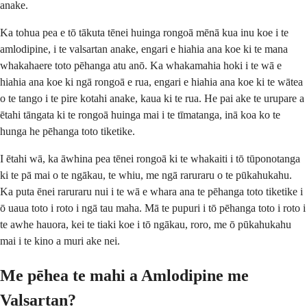
anake.
Ka tohua pea e tō tākuta tēnei huinga rongoā mēnā kua inu koe i te
amlodipine, i te valsartan anake, engari e hiahia ana koe ki te mana
whakahaere toto pēhanga atu anō. Ka whakamahia hoki i te wā e
hiahia ana koe ki ngā rongoā e rua, engari e hiahia ana koe ki te wātea
o te tango i te pire kotahi anake, kaua ki te rua. He pai ake te urupare a
ētahi tāngata ki te rongoā huinga mai i te tīmatanga, inā koa ko te
hunga he pēhanga toto tiketike.
I ētahi wā, ka āwhina pea tēnei rongoā ki te whakaiti i tō tūponotanga
ki te pā mai o te ngākau, te whiu, me ngā raruraru o te pūkahukahu.
Ka puta ēnei raruraru nui i te wā e whara ana te pēhanga toto tiketike i
ō uaua toto i roto i ngā tau maha. Mā te pupuri i tō pēhanga toto i roto i
te awhe hauora, kei te tiaki koe i tō ngākau, roro, me ō pūkahukahu
mai i te kino a muri ake nei.
Me pēhea te mahi a Amlodipine me
Valsartan?