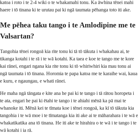
katoa i roto i te 2-4 wiki o te whakamahi tonu. Ka āwhina tēnei mahi
haere i tō tinana ki te urutau pai ki ngā taumata pēhanga toto iti ake.
Me pēhea taku tango i te Amlodipine me te
Valsartan?
Tangohia tēnei rongoā kia rite tonu ki tā tō tākuta i whakahau ai, te
tikanga kotahi i te rā i te wā kotahi. Ka taea e koe te tango me te kore
kai rānei, engari ngana kia rite tonu ki tō whiriwhiri kia mau tonu ai
ngā taumata i tō tinana. Horomia te papa katoa me te karaihe wai, kaua
e kuru, e ngaungau, e whati rānei.
He maha ngā tāngata e kite ana he pai ki te tango i tā rātou horopeta i
te ata, engari he pai ki ētahi te tango i te ahiahi mēnā ka pā mai te
whanoke iti. Mēnā kei te tīmata koe i tēnei rongoā, ka kī tō tākuta kia
tangohia i te wā moe i te tīmatanga kia iti ake ai te māharahara i te wā e
whakatikatika ana tō tinana. He iti ake te hirahira o te wā i te tango i te
wā kotahi i ia rā.