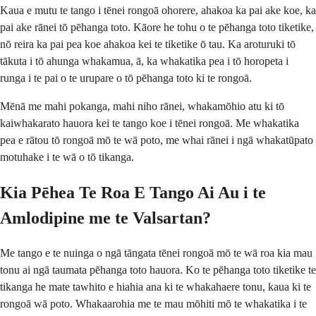
Kaua e mutu te tango i tēnei rongoā ohorere, ahakoa ka pai ake koe, ka
pai ake rānei tō pēhanga toto. Kāore he tohu o te pēhanga toto tiketike,
nō reira ka pai pea koe ahakoa kei te tiketike ō tau. Ka aroturuki tō
tākuta i tō ahunga whakamua, ā, ka whakatika pea i tō horopeta i
runga i te pai o te urupare o tō pēhanga toto ki te rongoā.
Mēnā me mahi pokanga, mahi niho rānei, whakamōhio atu ki tō
kaiwhakarato hauora kei te tango koe i tēnei rongoā. Me whakatika
pea e rātou tō rongoā mō te wā poto, me whai rānei i ngā whakatūpato
motuhake i te wā o tō tikanga.
Kia Pēhea Te Roa E Tango Ai Au i te
Amlodipine me te Valsartan?
Me tango e te nuinga o ngā tāngata tēnei rongoā mō te wā roa kia mau
tonu ai ngā taumata pēhanga toto hauora. Ko te pēhanga toto tiketike te
tikanga he mate tawhito e hiahia ana ki te whakahaere tonu, kaua ki te
rongoā wā poto. Whakaarohia me te mau mōhiti mō te whakatika i te