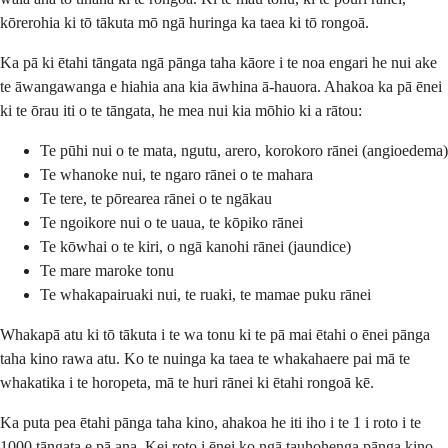
kōrerohia ki tō tākuta mō ngā huringa ka taea ki tō rongoā.
Ka pā ki ētahi tāngata ngā pānga taha kāore i te noa engari he nui ake
te āwangawanga e hiahia ana kia āwhina ā-hauora. Ahakoa ka pā ēnei
ki te ōrau iti o te tāngata, he mea nui kia mōhio ki a rātou:
Te pūhi nui o te mata, ngutu, arero, korokoro rānei (angioedema)
Te whanoke nui, te ngaro rānei o te mahara
Te tere, te pōrearea rānei o te ngākau
Te ngoikore nui o te uaua, te kōpiko rānei
Te kōwhai o te kiri, o ngā kanohi rānei (jaundice)
Te mare maroke tonu
Te whakapairuaki nui, te ruaki, te mamae puku rānei
Whakapā atu ki tō tākuta i te wa tonu ki te pā mai ētahi o ēnei pānga
taha kino rawa atu. Ko te nuinga ka taea te whakahaere pai mā te
whakatika i te horopeta, mā te huri rānei ki ētahi rongoā kē.
Ka puta pea ētahi pānga taha kino, ahakoa he iti iho i te 1 i roto i te
1000 tāngata e pā ana. Kei roto i ēnei ko ngā tauhohenga pānga kino