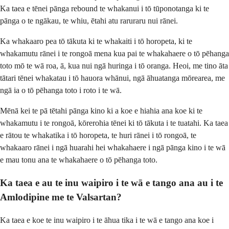
Ka taea e tēnei pānga rebound te whakanui i tō tūponotanga ki te
pānga o te ngākau, te whiu, ētahi atu raruraru nui rānei.
Ka whakaaro pea tō tākuta ki te whakaiti i tō horopeta, ki te
whakamutu rānei i te rongoā mena kua pai te whakahaere o tō pēhanga
toto mō te wā roa, ā, kua nui ngā huringa i tō oranga. Heoi, me tino āta
tātari tēnei whakatau i tō hauora whānui, ngā āhuatanga mōrearea, me
ngā ia o tō pēhanga toto i roto i te wā.
Mēnā kei te pā tētahi pānga kino ki a koe e hiahia ana koe ki te
whakamutu i te rongoā, kōrerohia tēnei ki tō tākuta i te tuatahi. Ka taea
e rātou te whakatika i tō horopeta, te huri rānei i tō rongoā, te
whakaaro rānei i ngā huarahi hei whakahaere i ngā pānga kino i te wā
e mau tonu ana te whakahaere o tō pēhanga toto.
Ka taea e au te inu waipiro i te wā e tango ana au i te
Amlodipine me te Valsartan?
Ka taea e koe te inu waipiro i te āhua tika i te wā e tango ana koe i