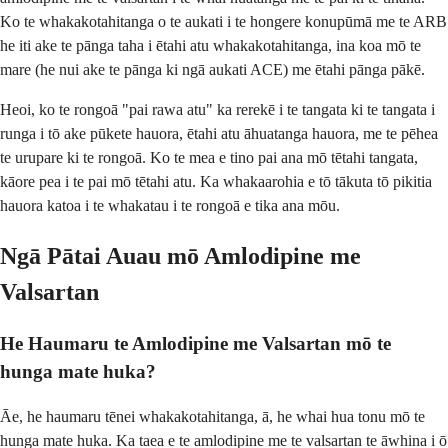
Ko te whakakotahitanga o te aukati i te hongere konupūmā me te ARB
he iti ake te pānga taha i ētahi atu whakakotahitanga, ina koa mō te
mare (he nui ake te pānga ki ngā aukati ACE) me ētahi pānga pākē.
Heoi, ko te rongoā "pai rawa atu" ka rerekē i te tangata ki te tangata i
runga i tō ake pūkete hauora, ētahi atu āhuatanga hauora, me te pēhea
te urupare ki te rongoā. Ko te mea e tino pai ana mō tētahi tangata,
kāore pea i te pai mō tētahi atu. Ka whakaarohia e tō tākuta tō pikitia
hauora katoa i te whakatau i te rongoā e tika ana mōu.
Ngā Pātai Auau mō Amlodipine me
Valsartan
He Haumaru te Amlodipine me Valsartan mō te
hunga mate huka?
Āe, he haumaru tēnei whakakotahitanga, ā, he whai hua tonu mō te
hunga mate huka. Ka taea e te amlodipine me te valsartan te āwhina i ō