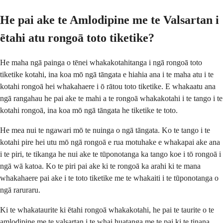
He pai ake te Amlodipine me te Valsartan i
ētahi atu rongoā toto tiketike?
He maha ngā painga o tēnei whakakotahitanga i ngā rongoā toto
tiketike kotahi, ina koa mō ngā tāngata e hiahia ana i te maha atu i te
kotahi rongoā hei whakahaere i ō rātou toto tiketike. E whakaatu ana
ngā rangahau he pai ake te mahi a te rongoā whakakotahi i te tango i te
kotahi rongoā, ina koa mō ngā tāngata he tiketike te toto.
He mea nui te ngawari mō te nuinga o ngā tāngata. Ko te tango i te
kotahi pire hei utu mō ngā rongoā e rua motuhake e whakapai ake ana
i te piri, te tikanga he nui ake te tūponotanga ka tango koe i tō rongoā i
ngā wā katoa. Ko te piri pai ake ki te rongoā ka arahi ki te mana
whakahaere pai ake i te toto tiketike me te whakaiti i te tūponotanga o
ngā raruraru.
Ki te whakataurite ki ētahi rongoā whakakotahi, he pai te taurite o te
amlodipine me te valsartan i te whai huatanga me te pai ki te tinana.