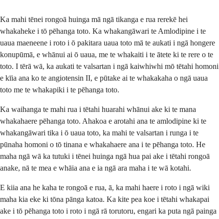
Ka mahi tēnei rongoā huinga mā ngā tikanga e rua rerekē hei
whakaheke i tō pēhanga toto. Ka whakangāwari te Amlodipine i te
uaua maeneene i roto i ō pakitara uaua toto mā te aukati i ngā hongere
konupūmā, e whānui ai ō uaua, me te whakaiti i te ātete ki te rere o te
toto. I tērā wā, ka aukati te valsartan i ngā kaiwhiwhi mō tētahi homoni
e kīia ana ko te angiotensin II, e pūtake ai te whakakaha o ngā uaua
toto me te whakapiki i te pēhanga toto.
Ka waihanga te mahi rua i tētahi huarahi whānui ake ki te mana
whakahaere pēhanga toto. Ahakoa e arotahi ana te amlodipine ki te
whakangāwari tika i ō uaua toto, ka mahi te valsartan i runga i te
pūnaha homoni o tō tinana e whakahaere ana i te pēhanga toto. He
maha ngā wā ka tutuki i tēnei huinga ngā hua pai ake i tētahi rongoā
anake, nā te mea e whāia ana e ia ngā ara maha i te wā kotahi.
E kiia ana he kaha te rongoā e rua, ā, ka mahi haere i roto i ngā wiki
maha kia eke ki tōna pānga katoa. Ka kite pea koe i tētahi whakapai
ake i tō pēhanga toto i roto i ngā rā torutoru, engari ka puta ngā painga