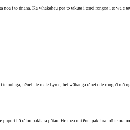
 noa i tō tinana. Ka whakahau pea tō tākuta i tēnei rongoā i te wā e ta
 i te nuinga, pēnei i te mate Lyme, hei wāhanga rānei o te rongoā mō n
te pupuri i ō rātou pakitara pūtau. He mea nui ēnei pakitara mō te ora me