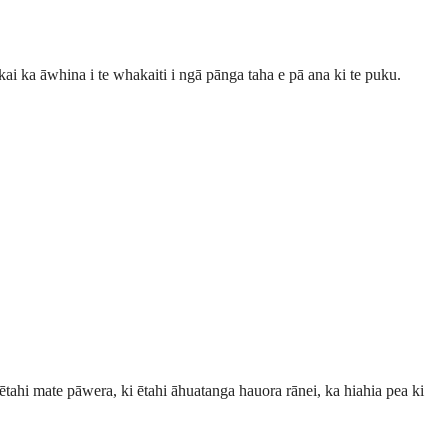
ai ka āwhina i te whakaiti i ngā pānga taha e pā ana ki te puku.
i ētahi mate pāwera, ki ētahi āhuatanga hauora rānei, ka hiahia pea ki