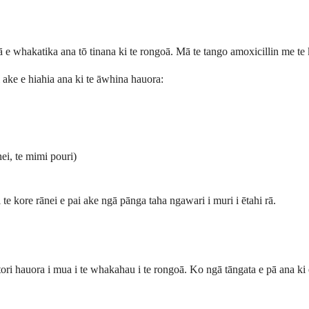
e whakatika ana tō tinana ki te rongoā. Mā te tango amoxicillin me te k
 ake e hiahia ana ki te āwhina hauora:
ei, te mimi pouri)
i te kore rānei e pai ake ngā pānga taha ngawari i muri i ētahi rā.
 hītori hauora i mua i te whakahau i te rongoā. Ko ngā tāngata e pā ana k