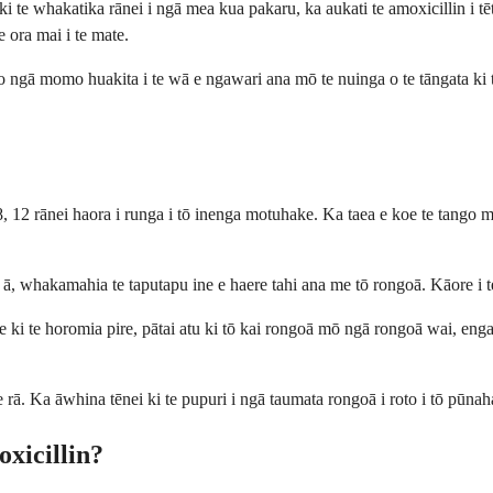
ki te whakatika rānei i ngā mea kua pakaru, ka aukati te amoxicillin i tē
e ora mai i te mate.
o ngā momo huakita i te wā e ngawari ana mō te nuinga o te tāngata ki te
a 8, 12 rānei haora i runga i tō inenga motuhake. Ka taea e koe te tango 
 ā, whakamahia te taputapu ine e haere tahi ana me tō rongoā. Kāore i t
ki te horomia pire, pātai atu ki tō kai rongoā mō ngā rongoā wai, enga
e rā. Ka āwhina tēnei ki te pupuri i ngā taumata rongoā i roto i tō pūna
xicillin?