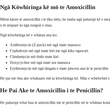
Ngā Kōwhiringa kē mō te Amoxicillin
Mēnā kāore te amoxicillin i te tika mōu, he maha ngā paturopi kē e taea
o tō urupare ki ngā rongoā o mua.
Ngā kōwhiringa kē e whānui ana ko:
Azithromycin (Z-pack) mō ngā mate manawa
Cephalexin mō ngā mate kiri me ngā kiko ngawari
Clindamycin mō ētahi mate kiri
Doxycycline mō ngā mate ara manawa
Erythromycin mō ngā tāngata e mate pāwera ana ki te penicillin
He pai me ōna ake whakaaro mō ia kōwhiringa kē. Māu e whiriwhiri e t
He Pai Ake te Amoxicillin i te Penicillin?
He paturopi whai hua te amoxicillin me te penicillin nō te whānau kotah