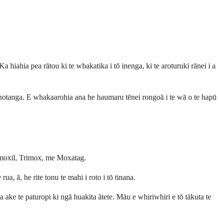
 hiahia pea rātou ki te whakatika i tō inenga, ki te aroturuki rānei i a
ponotanga. E whakaarohia ana he haumaru tēnei rongoā i te wā o te hapū
 Amoxil, Trimox, me Moxatag.
, ā, he rite tonu te mahi i roto i tō tinana.
ke te paturopi ki ngā huakita ātete. Māu e whiriwhiri e tō tākuta te