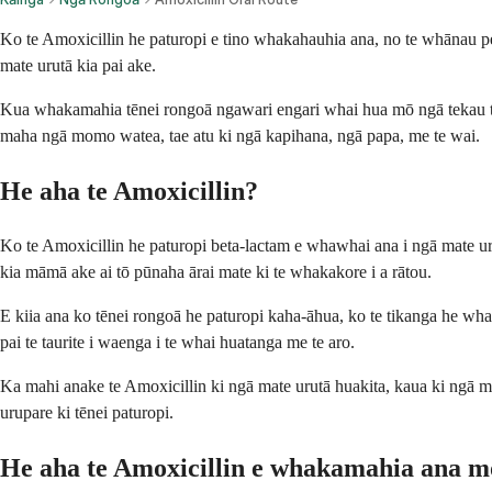
Ko te Amoxicillin he paturopi e tino whakahauhia ana, no te whānau pen
mate urutā kia pai ake.
Kua whakamahia tēnei rongoā ngawari engari whai hua mō ngā tekau tau k
maha ngā momo watea, tae atu ki ngā kapihana, ngā papa, me te wai.
He aha te Amoxicillin?
Ko te Amoxicillin he paturopi beta-lactam e whawhai ana i ngā mate uru
kia māmā ake ai tō pūnaha ārai mate ki te whakakore i a rātou.
E kiia ana ko tēnei rongoā he paturopi kaha-āhua, ko te tikanga he wh
pai te taurite i waenga i te whai huatanga me te aro.
Ka mahi anake te Amoxicillin ki ngā mate urutā huakita, kaua ki ngā mat
urupare ki tēnei paturopi.
He aha te Amoxicillin e whakamahia ana m