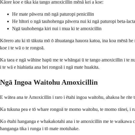
Kāore koe e tika kia tango amoxicillin mēnā kei a koe:
He mate pāwera mō ngā paturopi penicillin
He hītori o ngā tauhohenga pāwera nui ki ngā paturopi beta-lac
Ngā tauhohenga kiri nui i mua ki te amoxicillin
Kōrero atu ki tō tākuta mō ō āhuatanga hauora katoa, ina koa mēnā he mate
koe i te wā o te rongoā.
Ka taea e ngā wāhine hapū me te whāngai ū te tango amoxicillin i te n
i te wā e hiahiatia ana hei rongoā i ngā mate huakita.
Ngā Ingoa Waitohu Amoxicillin
E wātea ana te Amoxicillin i raro i ētahi ingoa waitohu, ahakoa he r
Ka tukuna pea e tō whare rongoā te momo waitohu, te momo rānei, i runga
Ko ētahi hanganga e whakakotahi ana i te amoxicillin me te waikawa cl
hanganga tika i runga i tō mate motuhake.