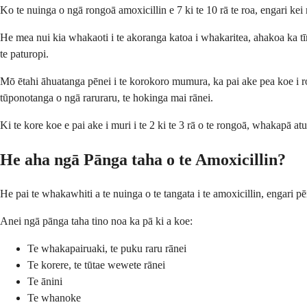
Ko te nuinga o ngā rongoā amoxicillin e 7 ki te 10 rā te roa, engari ke
He mea nui kia whakaoti i te akoranga katoa i whakaritea, ahakoa ka tī
te paturopi.
Mō ētahi āhuatanga pēnei i te korokoro mumura, ka pai ake pea koe i ro
tūponotanga o ngā raruraru, te hokinga mai rānei.
Ki te kore koe e pai ake i muri i te 2 ki te 3 rā o te rongoā, whakapā
He aha ngā Pānga taha o te Amoxicillin?
He pai te whakawhiti a te nuinga o te tangata i te amoxicillin, engari pē
Anei ngā pānga taha tino noa ka pā ki a koe:
Te whakapairuaki, te puku raru rānei
Te korere, te tūtae wewete rānei
Te ānini
Te whanoke