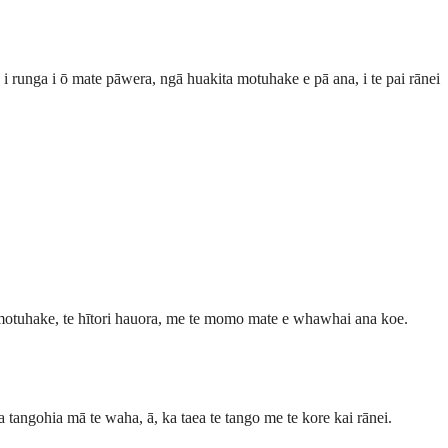
 i runga i ō mate pāwera, ngā huakita motuhake e pā ana, i te pai rānei
 motuhake, te hītori hauora, me te momo mate e whawhai ana koe.
 tangohia mā te waha, ā, ka taea te tango me te kore kai rānei.