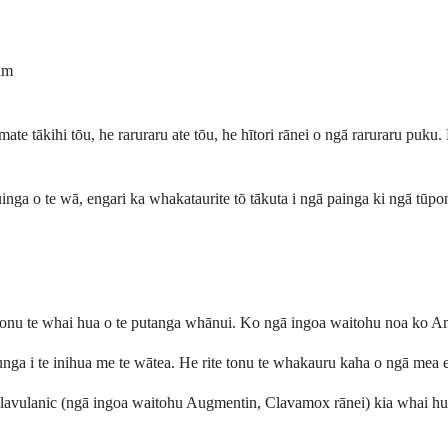
tam
 tākihi tōu, he raruraru ate tōu, he hītori rānei o ngā raruraru puku. Ka
uinga o te wā, engari ka whakataurite tō tākuta i ngā painga ki ngā tū
ite tonu te whai hua o te putanga whānui. Ko ngā ingoa waitohu noa ko
 i te inihua me te wātea. He rite tonu te whakauru kaha o ngā mea e rua
avulanic (ngā ingoa waitohu Augmentin, Clavamox rānei) kia whai hua a