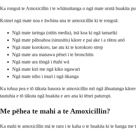
Ka rongoā te Amoxicillin i te whānuitanga o ngā mate urutā huakita puta
Koinei ngā mate noa e āwhina ana te amoxicillin ki te rongoā:
Ngā mate taringa (otitis media), inā koa ki ngā tamariki
Ngā mate pāhoahoa (sinusitis) kāore e pai ake i a rātou anō
Ngā mate korokoro, tae atu ki te korokoro strep
Ngā mate ara manawa pēnei i te bronchitis
Ngā mate ara tōngā i ētahi wā
Ngā mate kiri me ngā kiko ngawari
Ngā mate niho i muri i ngā tikanga
Ka tohua pea e tō tākuta hauora te amoxicillin mō ngā āhuatanga kāore
tautuhia e tō tākuta ngā huakita e aro ana ki tēnei paturopi.
Me pēhea te mahi a te Amoxicillin?
Ka mahi te amoxicillin mā te raru i te kaha o te huakita ki te hanga me 