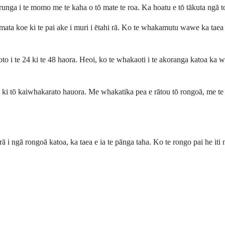
i runga i te momo me te kaha o tō mate te roa. Ka hoatu e tō tākuta ngā 
mata koe ki te pai ake i muri i ētahi rā. Ko te whakamutu wawe ka taea 
to i te 24 ki te 48 haora. Heoi, ko te whakaoti i te akoranga katoa ka 
 atu ki tō kaiwhakarato hauora. Me whakatika pea e rātou tō rongoā, me 
rā i ngā rongoā katoa, ka taea e ia te pānga taha. Ko te rongo pai he iti