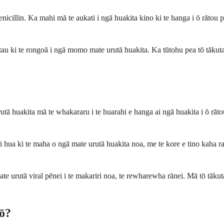
icillin. Ka mahi mā te aukati i ngā huakita kino ki te hanga i ō rātou
i te rongoā i ngā momo mate urutā huakita. Ka tūtohu pea tō tākuta i te
tā huakita mā te whakararu i te huarahi e hanga ai ngā huakita i ō rāt
ai hua ki te maha o ngā mate urutā huakita noa, me te kore e tino kaha
e urutā viral pēnei i te makariri noa, te rewharewha rānei. Mā tō tākut
ō?