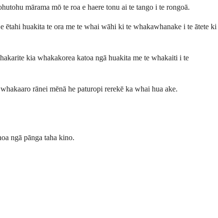
tohutohu mārama mō te roa e haere tonu ai te tango i te rongoā.
e ētahi huakita te ora me te whai wāhi ki te whakawhanake i te ātete ki
whakarite kia whakakorea katoa ngā huakita me te whakaiti i te
te whakaaro rānei mēnā he paturopi rerekē ka whai hua ake.
 noa ngā pānga taha kino.