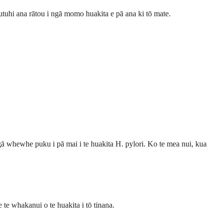
utuhi ana rātou i ngā momo huakita e pā ana ki tō mate.
gā whewhe puku i pā mai i te huakita H. pylori. Ko te mea nui, kua
 te whakanui o te huakita i tō tinana.