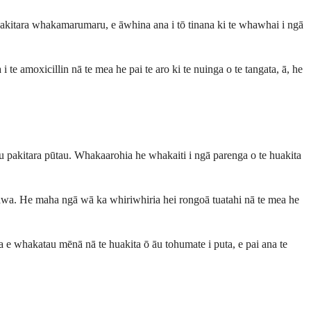
 pakitara whakamarumaru, e āwhina ana i tō tinana ki te whawhai i ngā
 amoxicillin nā te mea he pai te aro ki te nuinga o te tangata, ā, he
ou pakitara pūtau. Whakaarohia he whakaiti i ngā parenga o te huakita
 rawa. He maha ngā wā ka whiriwhiria hei rongoā tuatahi nā te mea he
a e whakatau mēnā nā te huakita ō āu tohumate i puta, e pai ana te