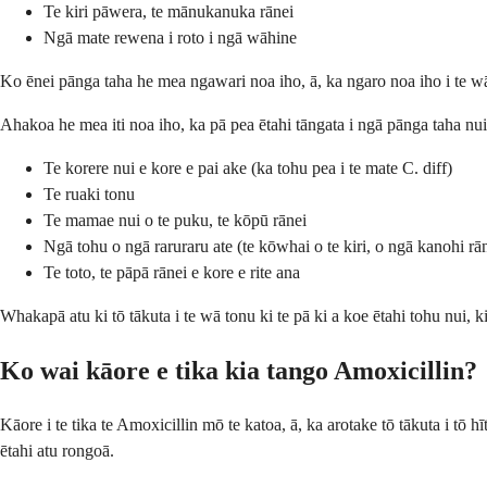
Te kiri pāwera, te mānukanuka rānei
Ngā mate rewena i roto i ngā wāhine
Ko ēnei pānga taha he mea ngawari noa iho, ā, ka ngaro noa iho i te wā 
Ahakoa he mea iti noa iho, ka pā pea ētahi tāngata i ngā pānga taha nui
Te korere nui e kore e pai ake (ka tohu pea i te mate C. diff)
Te ruaki tonu
Te mamae nui o te puku, te kōpū rānei
Ngā tohu o ngā raruraru ate (te kōwhai o te kiri, o ngā kanohi rān
Te toto, te pāpā rānei e kore e rite ana
Whakapā atu ki tō tākuta i te wā tonu ki te pā ki a koe ētahi tohu nui, k
Ko wai kāore e tika kia tango Amoxicillin?
Kāore i te tika te Amoxicillin mō te katoa, ā, ka arotake tō tākuta i tō
ētahi atu rongoā.