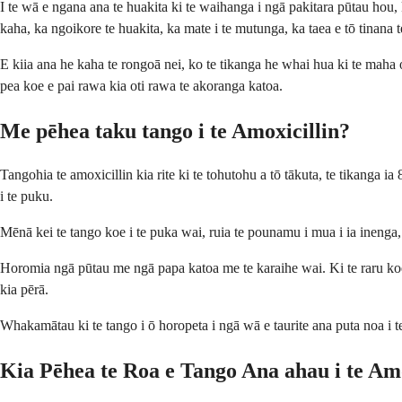
I te wā e ngana ana te huakita ki te waihanga i ngā pakitara pūtau hou, 
kaha, ka ngoikore te huakita, ka mate i te mutunga, ka taea e tō tinana t
E kiia ana he kaha te rongoā nei, ko te tikanga he whai hua ki te maha 
pea koe e pai rawa kia oti rawa te akoranga katoa.
Me pēhea taku tango i te Amoxicillin?
Tangohia te amoxicillin kia rite ki te tohutohu a tō tākuta, te tikanga i
i te puku.
Mēnā kei te tango koe i te puka wai, ruia te pounamu i mua i ia inenga,
Horomia ngā pūtau me ngā papa katoa me te karaihe wai. Ki te raru koe 
kia pērā.
Whakamātau ki te tango i ō horopeta i ngā wā e taurite ana puta noa i t
Kia Pēhea te Roa e Tango Ana ahau i te Amo