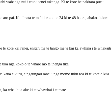
tahi wāhanga nui i roto i tēnei tukanga. Ki te kore he pakitara pūtau
 aro pai. Ka tīmata te mahi i roto i te 24 ki te 48 haora, ahakoa kāore
me te kore kai rānei, engari mā te tango me te kai ka āwhina i te whakaiti
e tika ngā koko o te whare mō te inenga tika.
ri kaua e kuru, e ngaungau rānei i ngā momo tuku roa ki te kore e kīia
ha, ka whai hua ake ki te whawhai i te mate.