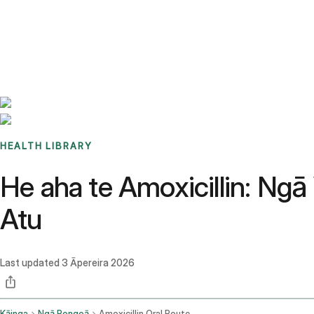
Benchmarks
Stories
FAQ
Sign up / Log in
HEALTH LIBRARY
He aha te Amoxicillin: Ng
Atu
Last updated
3 Āpereira 2026
Kāinga
Ngā Rongoā
Amoxicillin Oral Route