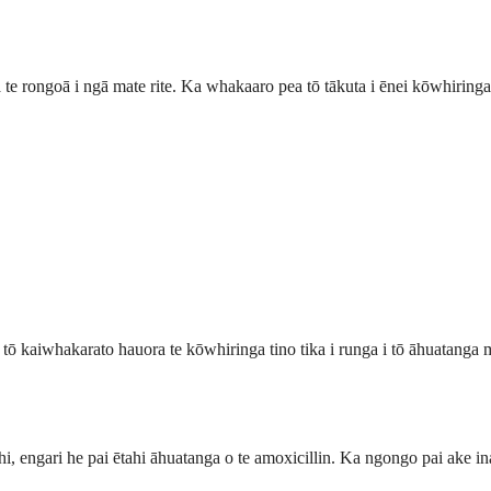
 te rongoā i ngā mate rite. Ka whakaaro pea tō tākuta i ēnei kōwhiringa
ō kaiwhakarato hauora te kōwhiringa tino tika i runga i tō āhuatanga
i, engari he pai ētahi āhuatanga o te amoxicillin. Ka ngongo pai ake ina