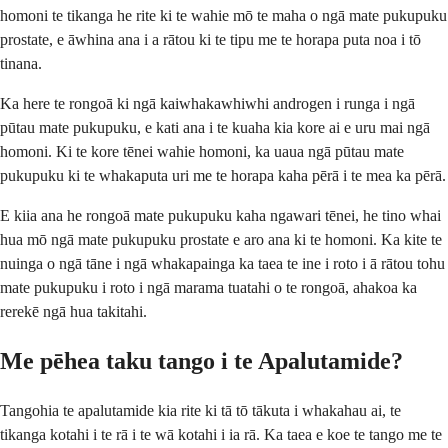
homoni te tikanga he rite ki te wahie mō te maha o ngā mate pukupuku
prostate, e āwhina ana i a rātou ki te tipu me te horapa puta noa i tō
tinana.
Ka here te rongoā ki ngā kaiwhakawhiwhi androgen i runga i ngā
pūtau mate pukupuku, e kati ana i te kuaha kia kore ai e uru mai ngā
homoni. Ki te kore tēnei wahie homoni, ka uaua ngā pūtau mate
pukupuku ki te whakaputa uri me te horapa kaha pērā i te mea ka pērā.
E kiia ana he rongoā mate pukupuku kaha ngawari tēnei, he tino whai
hua mō ngā mate pukupuku prostate e aro ana ki te homoni. Ka kite te
nuinga o ngā tāne i ngā whakapainga ka taea te ine i roto i ā rātou tohu
mate pukupuku i roto i ngā marama tuatahi o te rongoā, ahakoa ka
rerekē ngā hua takitahi.
Me pēhea taku tango i te Apalutamide?
Tangohia te apalutamide kia rite ki tā tō tākuta i whakahau ai, te
tikanga kotahi i te rā i te wā kotahi i ia rā. Ka taea e koe te tango me te