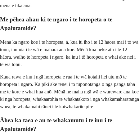
mēnā e tika ana.
Me pēhea ahau ki te ngaro i te horopeta o te
Apalutamide?
Mēnā ka ngaro koe i te horopeta, ā, kua iti iho i te 12 hāora mai i tō wā
tonu, inumia i te wā e mahara ana koe. Mēnā kua neke atu i te 12
hāora, waiho te horopeta i ngaro, ka inu i tō horopeta e whai ake nei i
te wā tonu.
Kaua rawa e inu i ngā horopeta e rua i te wā kotahi hei utu mō te
horopeta i ngaro. Ka piki ake tēnei i tō tūponotanga o ngā pānga taha
me te kore e whai hua anō. Mēnā he maha ngā wā e wareware ana koe
ki ngā horopeta, whakaarohia te whakatakoto i ngā whakamaharatanga
waea, te whakamahi rānei i te kaiwhakarite pire.
Āhea ka taea e au te whakamutu i te inu i te
Apalutamide?