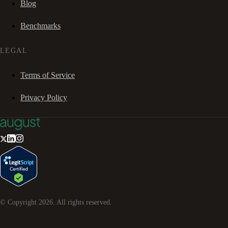
Blog
Benchmarks
LEGAL
Terms of Service
Privacy Policy
© Copyright
2026
. All rights reserved.