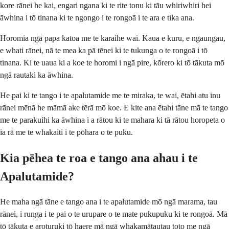
kore rānei he kai, engari ngana ki te rite tonu ki tāu whiriwhiri hei
āwhina i tō tinana ki te ngongo i te rongoā i te ara e tika ana.
Horomia ngā papa katoa me te karaihe wai. Kaua e kuru, e ngaungau,
e whati rānei, nā te mea ka pā tēnei ki te tukunga o te rongoā i tō
tinana. Ki te uaua ki a koe te horomi i ngā pire, kōrero ki tō tākuta mō
ngā rautaki ka āwhina.
He pai ki te tango i te apalutamide me te miraka, te wai, ētahi atu inu
rānei mēnā he māmā ake tērā mō koe. E kite ana ētahi tāne mā te tango
me te parakuihi ka āwhina i a rātou ki te mahara ki tā rātou horopeta o
ia rā me te whakaiti i te pōhara o te puku.
Kia pēhea te roa e tango ana ahau i te
Apalutamide?
He maha ngā tāne e tango ana i te apalutamide mō ngā marama, tau
rānei, i runga i te pai o te urupare o te mate pukupuku ki te rongoā. Mā
tō tākuta e aroturuki tō haere mā ngā whakamātautau toto me ngā