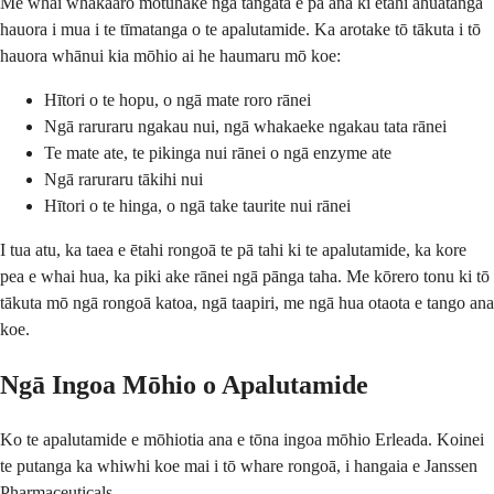
Me whai whakaaro motuhake ngā tāngata e pā ana ki ētahi āhuatanga
hauora i mua i te tīmatanga o te apalutamide. Ka arotake tō tākuta i tō
hauora whānui kia mōhio ai he haumaru mō koe:
Hītori o te hopu, o ngā mate roro rānei
Ngā raruraru ngakau nui, ngā whakaeke ngakau tata rānei
Te mate ate, te pikinga nui rānei o ngā enzyme ate
Ngā raruraru tākihi nui
Hītori o te hinga, o ngā take taurite nui rānei
I tua atu, ka taea e ētahi rongoā te pā tahi ki te apalutamide, ka kore
pea e whai hua, ka piki ake rānei ngā pānga taha. Me kōrero tonu ki tō
tākuta mō ngā rongoā katoa, ngā taapiri, me ngā hua otaota e tango ana
koe.
Ngā Ingoa Mōhio o Apalutamide
Ko te apalutamide e mōhiotia ana e tōna ingoa mōhio Erleada. Koinei
te putanga ka whiwhi koe mai i tō whare rongoā, i hangaia e Janssen
Pharmaceuticals.