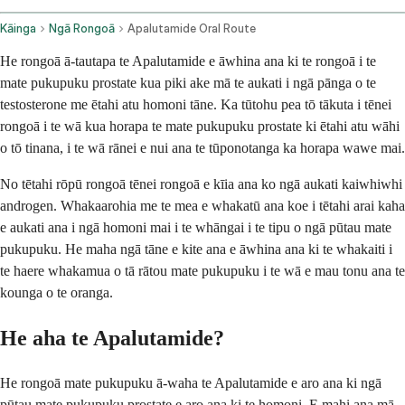
Kāinga
Ngā Rongoā
Apalutamide Oral Route
He rongoā ā-tautapa te Apalutamide e āwhina ana ki te rongoā i te
mate pukupuku prostate kua piki ake mā te aukati i ngā pānga o te
testosterone me ētahi atu homoni tāne. Ka tūtohu pea tō tākuta i tēnei
rongoā i te wā kua horapa te mate pukupuku prostate ki ētahi atu wāhi
o tō tinana, i te wā rānei e nui ana te tūponotanga ka horapa wawe mai.
No tētahi rōpū rongoā tēnei rongoā e kīia ana ko ngā aukati kaiwhiwhi
androgen. Whakaarohia me te mea e whakatū ana koe i tētahi arai kaha
e aukati ana i ngā homoni mai i te whāngai i te tipu o ngā pūtau mate
pukupuku. He maha ngā tāne e kite ana e āwhina ana ki te whakaiti i
te haere whakamua o tā rātou mate pukupuku i te wā e mau tonu ana te
kounga o te oranga.
He aha te Apalutamide?
He rongoā mate pukupuku ā-waha te Apalutamide e aro ana ki ngā
pūtau mate pukupuku prostate e aro ana ki te homoni. E mahi ana mā