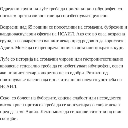
Одредени групи на луѓе треба да пристапат кон ибупрофен со
поголем претпазливост или да го избегнуваат целосно.
Возрасни над 65 години се поосетливи на стомачни, бубрежни и
кардиоваскуларни ефекти на НСАИЛ. Ако сте во оваа возрасна
група, разговарајте со вашиот лекар пред редовно да користите
Адвил. Може да се препорача пониска доза или пократок курс.
Луѓе со историја на стомачни чирови или гастроинтестинално
крвавење генерално треба да го избегнуваат ибупрофен, освен
ако нивниот лекар конкретно не го одобри. Ризикот од
повторување на епизода е значително поголем со употреба на
НСАИЛ.
Секој со болест на бубрезите, срцева слабост или несоодветен
висок крвен притисок треба да се консултира со својот лекар
пред да земе Адвил. Лекот може да ги влоши сите три од овие
состојби.