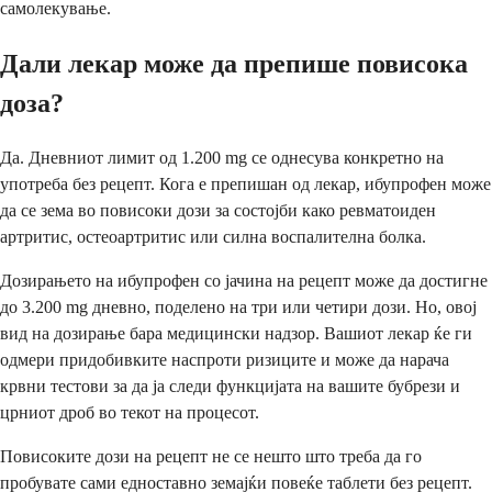
самолекување.
Дали лекар може да препише повисока
доза?
Да. Дневниот лимит од 1.200 mg се однесува конкретно на
употреба без рецепт. Кога е препишан од лекар, ибупрофен може
да се зема во повисоки дози за состојби како ревматоиден
артритис, остеоартритис или силна воспалителна болка.
Дозирањето на ибупрофен со јачина на рецепт може да достигне
до 3.200 mg дневно, поделено на три или четири дози. Но, овој
вид на дозирање бара медицински надзор. Вашиот лекар ќе ги
одмери придобивките наспроти ризиците и може да нарача
крвни тестови за да ја следи функцијата на вашите бубрези и
црниот дроб во текот на процесот.
Повисоките дози на рецепт не се нешто што треба да го
пробувате сами едноставно земајќи повеќе таблети без рецепт.