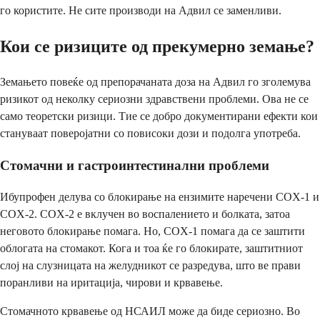
го користите. Не сите производи на Адвил се заменливи.
Кои се ризиците од прекумерно земање?
Земањето повеќе од препорачаната доза на Адвил го зголемува
ризикот од неколку сериозни здравствени проблеми. Ова не се
само теоретски ризици. Тие се добро документирани ефекти кои
стануваат поверојатни со повисоки дози и подолга употреба.
Стомачни и гастроинтестинални проблеми
Ибупрофен делува со блокирање на ензимите наречени COX-1 и
COX-2. COX-2 е вклучен во воспалението и болката, затоа
неговото блокирање помага. Но, COX-1 помага да се заштити
облогата на стомакот. Кога и тоа ќе го блокирате, заштитниот
слој на слузницата на желудникот се разредува, што ве прави
поранливи на иритација, чирови и крвавење.
Стомачното крвавење од НСАИЛ може да биде сериозно. Во