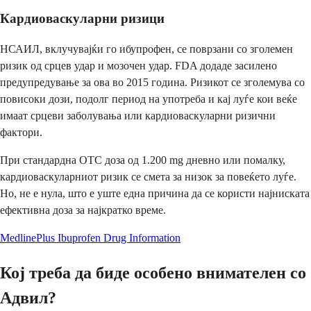
Кардиоваскуларни ризици
НСАИЛ, вклучувајќи го ибупрофен, се поврзани со зголемен
ризик од срцев удар и мозочен удар. FDA додаде засилено
предупредување за ова во 2015 година. Ризикот се зголемува со
повисоки дози, подолг период на употреба и кај луѓе кои веќе
имаат срцеви заболувања или кардиоваскуларни ризични
фактори.
При стандардна OTC доза од 1.200 mg дневно или помалку,
кардиоваскуларниот ризик се смета за низок за повеќето луѓе.
Но, не е нула, што е уште една причина да се користи најниската
ефективна доза за најкратко време.
MedlinePlus Ibuprofen Drug Information
Кој треба да биде особено внимателен со
Адвил?