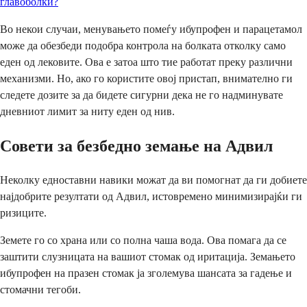
главоболки?
Во некои случаи, менувањето помеѓу ибупрофен и парацетамол
може да обезбеди подобра контрола на болката отколку само
еден од лековите. Ова е затоа што тие работат преку различни
механизми. Но, ако го користите овој пристап, внимателно ги
следете дозите за да бидете сигурни дека не го надминувате
дневниот лимит за ниту еден од нив.
Совети за безбедно земање на Адвил
Неколку едноставни навики можат да ви помогнат да ги добиете
најдобрите резултати од Адвил, истовремено минимизирајќи ги
ризиците.
Земете го со храна или со полна чаша вода. Ова помага да се
заштити слузницата на вашиот стомак од иритација. Земањето
ибупрофен на празен стомак ја зголемува шансата за гадење и
стомачни тегоби.