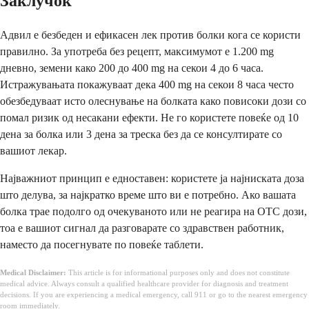
Заклучок
Адвил е безбеден и ефикасен лек против болки кога се користи
правилно. За употреба без рецепт, максимумот е 1.200 mg
дневно, земени како 200 до 400 mg на секои 4 до 6 часа.
Истражувањата покажуваат дека 400 mg на секои 8 часа често
обезбедуваат исто олеснување на болката како повисоки дози со
помал ризик од несакани ефекти. Не го користете повеќе од 10
дена за болка или 3 дена за треска без да се консултирате со
вашиот лекар.
Најважниот принцип е едноставен: користете ја најниската доза
што делува, за најкратко време што ви е потребно. Ако вашата
болка трае подолго од очекуваното или не реагира на OTC дози,
тоа е вашиот сигнал да разговарате со здравствен работник,
наместо да посегнувате по повеќе таблети.
Medical Disclaimer:
This article is for informational purposes only and does not constitute
medical advice. Always consult a qualified healthcare provider for diagnosis and treatment
decisions. If you are experiencing a medical emergency, call 911 or go to the nearest emergency
room immediately.