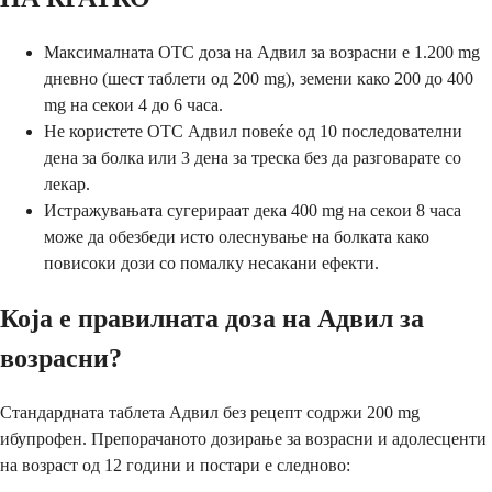
Максималната OTC доза на Адвил за возрасни е 1.200 mg
дневно (шест таблети од 200 mg), земени како 200 до 400
mg на секои 4 до 6 часа.
Не користете OTC Адвил повеќе од 10 последователни
дена за болка или 3 дена за треска без да разговарате со
лекар.
Истражувањата сугерираат дека 400 mg на секои 8 часа
може да обезбеди исто олеснување на болката како
повисоки дози со помалку несакани ефекти.
Која е правилната доза на Адвил за
возрасни?
Стандардната таблета Адвил без рецепт содржи 200 mg
ибупрофен. Препорачаното дозирање за возрасни и адолесценти
на возраст од 12 години и постари е следново: