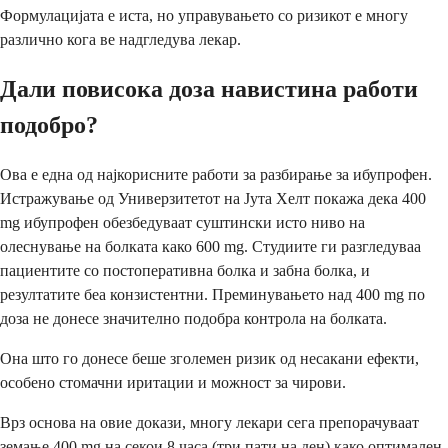
Формулацијата е иста, но управувањето со ризикот е многу
различно кога ве надгледува лекар.
Дали повисока доза навистина работи
подобро?
Ова е една од најкорисните работи за разбирање за ибупрофен.
Истражување од Универзитетот на Јута Хелт покажа дека 400
mg ибупрофен обезбедуваат суштински исто ниво на
олеснување на болката како 600 mg. Студиите ги разгледуваа
пациентите со постоперативна болка и забна болка, и
резултатите беа конзистентни. Преминувањето над 400 mg по
доза не донесе значително подобра контрола на болката.
Она што го донесе беше зголемен ризик од несакани ефекти,
особено стомачни иритации и можност за чирови.
Врз основа на овие докази, многу лекари сега препорачуваат
земање 400 mg на секои 8 часа (три пати на ден) како оптимален