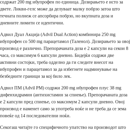
содржат 200 mg ибупрофен по единица. Дозирањето е исто за
двете. Ликви-гелс може да делуваат малку побрзо затоа што
течната полнеж се апсорбира побрзо, но вкупната доза и
дневните лимити се идентични.
Адвил Дуал Акција (Advil Dual Action) комбинира 250 mg
ибупрофен со 500 mg парацетамол (Тaленол). Дозирањето за овој
производ е различно. Препорачаната доза е 2 капсули на секои 8
часа, со максимум 6 капсули дневно. Бидејќи содржи две
активни состојки, треба одделно да ги следите внесот на
ибупрофен и парацетамол за да избегнете надминување на
безбедните граници за кој било лек.
Адвил ПМ (Advil PM) содржи 200 mg ибупрофен плус 38 mg
дифенхидрамин (антихистамин за спиење). Препорачаната доза
е 2 капсули пред спиење, со максимум 2 капсули дневно. Овој
производ е наменет само за употреба ноќе и не треба да се зема
повеќе од 14 последователни ноќи.
Секогаш читајте го специфичното упатство на производот што