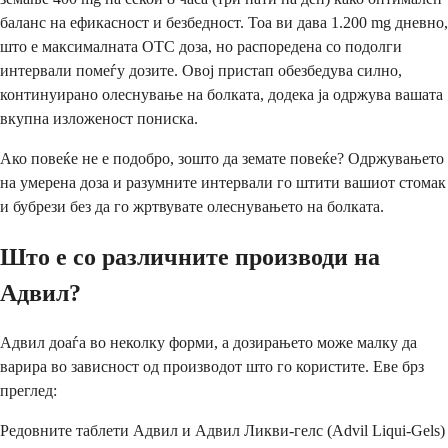
баланс на ефикасност и безбедност. Тоа ви дава 1.200 mg дневно,
што е максималната OTC доза, но распоредена со подолги
интервали помеѓу дозите. Овој пристап обезбедува силно,
континуирано олеснување на болката, додека ја одржува вашата
вкупна изложеност пониска.
Ако повеќе не е подобро, зошто да земате повеќе? Одржувањето
на умерена доза и разумните интервали го штити вашиот стомак
и бубрези без да го жртвувате олеснувањето на болката.
Што е со различните производи на
Адвил?
Адвил доаѓа во неколку форми, а дозирањето може малку да
варира во зависност од производот што го користите. Еве брз
преглед:
Редовните таблети Адвил и Адвил Ликви-гелс (Advil Liqui-Gels)