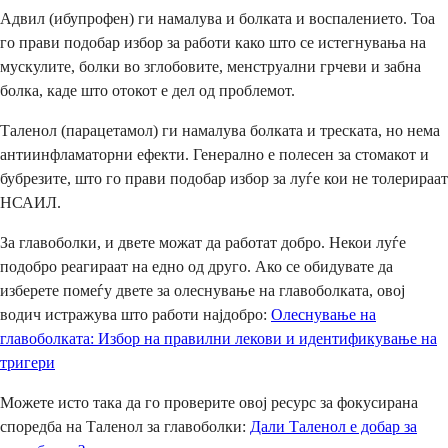
Адвил (ибупрофен) ги намалува и болката и воспалението. Тоа
го прави подобар избор за работи како што се истегнувања на
мускулите, болки во зглобовите, менструални грчеви и забна
болка, каде што отокот е дел од проблемот.
Тaленол (парацетамол) ги намалува болката и треската, но нема
антиинфламаторни ефекти. Генерално е полесен за стомакот и
бубрезите, што го прави подобар избор за луѓе кои не толерираат
НСАИЛ.
За главоболки, и двете можат да работат добро. Некои луѓе
подобро реагираат на едно од друго. Ако се обидувате да
изберете помеѓу двете за олеснување на главоболката, овој
водич истражува што работи најдобро:
Олеснување на
главоболката: Избор на правилни лекови и идентификување на
тригери
Можете исто така да го проверите овој ресурс за фокусирана
споредба на Тaленол за главоболки:
Дали Тaленол е добар за