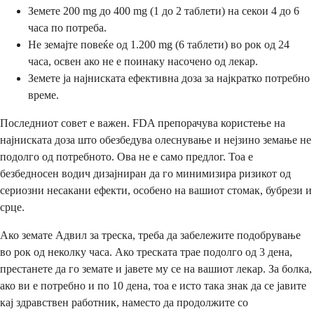
Земете 200 mg до 400 mg (1 до 2 таблети) на секои 4 до 6
часа по потреба.
Не земајте повеќе од 1.200 mg (6 таблети) во рок од 24
часа, освен ако не е поинаку насочено од лекар.
Земете ја најниската ефективна доза за најкратко потребно
време.
Последниот совет е важен. FDA препорачува користење на
најниската доза што обезбедува олеснување и нејзино земање не
подолго од потребното. Ова не е само предлог. Тоа е
безбедносен водич дизајниран да го минимизира ризикот од
сериозни несакани ефекти, особено на вашиот стомак, бубрези и
срце.
Ако земате Адвил за треска, треба да забележите подобрување
во рок од неколку часа. Ако треската трае подолго од 3 дена,
престанете да го земате и јавете му се на вашиот лекар. За болка,
ако ви е потребно и по 10 дена, тоа е исто така знак да се јавите
кај здравствен работник, наместо да продолжите со