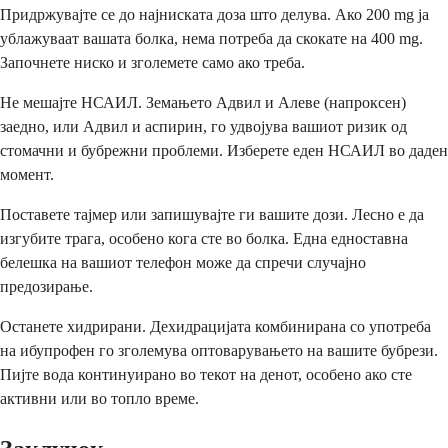
Придржувајте се до најниската доза што делува. Ако 200 mg ја
ублажуваат вашата болка, нема потреба да скокате на 400 mg.
Започнете ниско и зголемете само ако треба.
Не мешајте НСАИЛ. Земањето Адвил и Алеве (напроксен)
заедно, или Адвил и аспирин, го удвојува вашиот ризик од
стомачни и бубрежни проблеми. Изберете еден НСАИЛ во даден
момент.
Поставете тајмер или запишувајте ги вашите дози. Лесно е да
изгубите трага, особено кога сте во болка. Една едноставна
белешка на вашиот телефон може да спречи случајно
предозирање.
Останете хидрирани. Дехидрацијата комбинирана со употреба
на ибупрофен го зголемува оптоварувањето на вашите бубрези.
Пијте вода континуирано во текот на денот, особено ако сте
активни или во топло време.