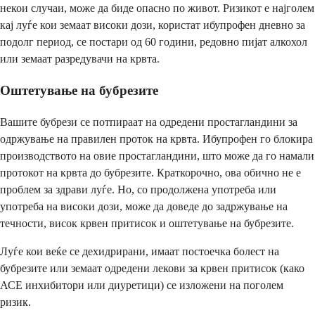
некои случаи, може да биде опасно по живот. Ризикот е најголем
кај луѓе кои земаат високи дози, користат ибупрофен дневно за
подолг период, се постари од 60 години, редовно пијат алкохол
или земаат разредувачи на крвта.
Оштетување на бубрезите
Вашите бубрези се потпираат на одредени простагландини за
одржување на правилен проток на крвта. Ибупрофен го блокира
производството на овие простагландини, што може да го намали
протокот на крвта до бубрезите. Краткорочно, ова обично не е
проблем за здрави луѓе. Но, со продолжена употреба или
употреба на високи дози, може да доведе до задржување на
течности, висок крвен притисок и оштетување на бубрезите.
Луѓе кои веќе се дехидрирани, имаат постоечка болест на
бубрезите или земаат одредени лекови за крвен притисок (како
АСЕ инхибитори или диуретици) се изложени на поголем
ризик.