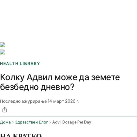
Benchmarks
Stories
FAQ
Sign up / Log in
HEALTH LIBRARY
Колку Адвил може да земете
безбедно дневно?
Последно ажурирање
14 март 2026 г.
Дома
Здравствен Блог
Advil Dosage Per Day
НА КРАТКО