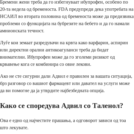
Бремени жени треба да го избегнуваат ибупрофен, особено по
20-та недела од бременоста. FDA предупреди дека употребата на
НСАИЛ во втората половина од бременоста може да предизвика
проблеми со функцијата на бубрезите на бебето и да го намали
амнионската течност.
Луѓе кои земаат разредувачи на крвта како варфарин, аспирин
или директни орални антикоагуланси треба да бидат
внимателни. Ибупрофен може да го зголеми ризикот од
крвавење кога се комбинира со овие лекови.
Ако не сте сигурни дали Адвил е правилен за вашата ситуација,
брз разговор со вашиот фармацевт или давател на услуги може
да ви помогне да ја утврдите најбезбедната опција.
Како се споредува Адвил со Тaленол?
Ова е едно од најчестите прашања, а одговорот зависи од тоа
што лекувате.