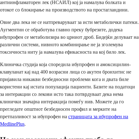
антиинфламаторен лек (НСАИЛ) кој ја намалува болката и
отокот со блокирање на производството на простагландини.
Овие два лека не се натпреваруваат за исти метаболички патеки.
Аугментин се обработува главно преку бубрезите, додека
ибупрофен се метаболизира во црниот дроб. Бидејќи делуваат на
различни системи, нивното комбинирање не ја зголемува
токсичноста ниту ја намалува ефикасноста на кој било лек.
Клиничка студија која споредила ибупрофен и амоксицилин-
клавуланат кај над 400 возрасни лица со акутен бронхитис не
пријавила никакви безбедносни проблеми кога и двата биле
користени кај истата популација пациенти. Базите на податоци
за интеракции со лекови исто така потврдуваат дека нема
клинички значајна интеракција помеѓу нив. Можете да го
прегледате општиот безбедносен профил и мерките на
претпазливост за ибупрофен на
страницата за ибупрофен на
MedlinePlus
.