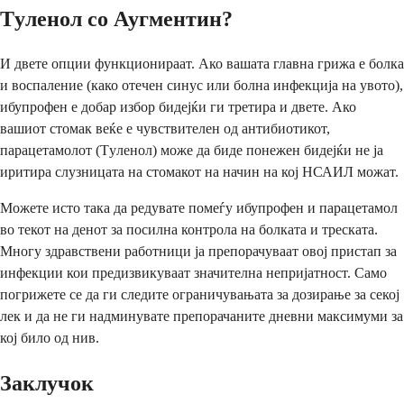
Тyленoл со Аугментин?
И двете опции функционираат. Ако вашата главна грижа е болка
и воспаление (како отечен синус или болна инфекција на увото),
ибупрофен е добар избор бидејќи ги третира и двете. Ако
вашиот стомак веќе е чувствителен од антибиотикот,
парацетамолот (Тyленoл) може да биде понежен бидејќи не ја
иритира слузницата на стомакот на начин на кој НСАИЛ можат.
Можете исто така да редувате помеѓу ибупрофен и парацетамол
во текот на денот за посилна контрола на болката и треската.
Многу здравствени работници ја препорачуваат овој пристап за
инфекции кои предизвикуваат значителна непријатност. Само
погрижете се да ги следите ограничувањата за дозирање за секој
лек и да не ги надминувате препорачаните дневни максимуми за
кој било од нив.
Заклучок