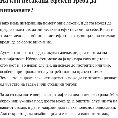
На кои несакани ефекти треба да
внимавате?
Иако нема интеракција помеѓу овие лекови, и двата можат да
предизвикаат стомачни несакани ефекти сами по себе. Кога ги
земате заедно, комбинираниот ефект врз слузницата на стомакот
вреди да се обрне внимание.
Аугментин често предизвикува гадење, дијареа и стомачна
непријатност. Ибупрофен може да ја иритира слузницата на
стомакот и, во некои случаи, да доведе до гастритис или чир,
особено при продолжена употреба или на празен стомак.
Земањето на двата лека истовремено може да го зголеми ризикот
од чувство на гадење или стомачни тегоби.
За да го намалите овој ризик, земајте ги двата лека со храна. Мал
оброк или ужинка пред дозата може да ја заштити слузницата на
вашиот стомак и да ги направи двата лека полесно подносливи.
Ако откриете дека комбинацијата е тешка за вашиот стомак,