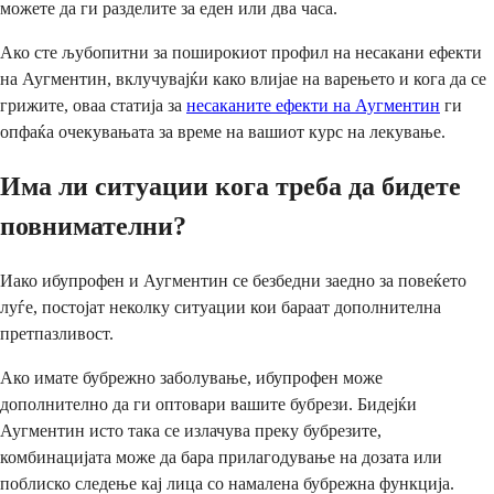
можете да ги разделите за еден или два часа.
Ако сте љубопитни за поширокиот профил на несакани ефекти
на Аугментин, вклучувајќи како влијае на варењето и кога да се
грижите, оваа статија за
несаканите ефекти на Аугментин
ги
опфаќа очекувањата за време на вашиот курс на лекување.
Има ли ситуации кога треба да бидете
повнимателни?
Иако ибупрофен и Аугментин се безбедни заедно за повеќето
луѓе, постојат неколку ситуации кои бараат дополнителна
претпазливост.
Ако имате бубрежно заболување, ибупрофен може
дополнително да ги оптовари вашите бубрези. Бидејќи
Аугментин исто така се излачува преку бубрезите,
комбинацијата може да бара прилагодување на дозата или
поблиско следење кај лица со намалена бубрежна функција.