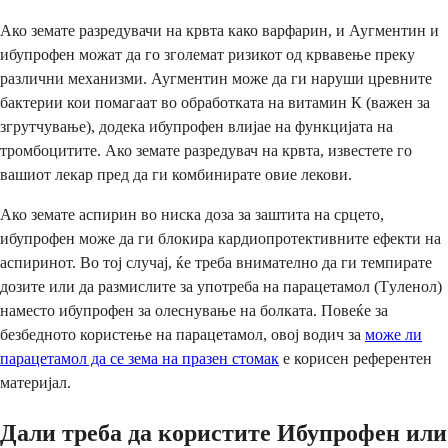
Ако земате разредувачи на крвта како варфарин, и Аугментин и
ибупрофен можат да го зголемат ризикот од крвавење преку
различни механизми. Аугментин може да ги наруши цревните
бактерии кои помагаат во обработката на витамин К (важен за
згрутчување), додека ибупрофен влијае на функцијата на
тромбоцитите. Ако земате разредувач на крвта, известете го
вашиот лекар пред да ги комбинирате овие лекови.
Ако земате аспирин во ниска доза за заштита на срцето,
ибупрофен може да ги блокира кардиопротективните ефекти на
аспиринот. Во тој случај, ќе треба внимателно да ги темпирате
дозите или да размислите за употреба на парацетамол (Тyленoл)
наместо ибупрофен за олеснување на болката. Повеќе за
безбедното користење на парацетамол, овој водич за
може ли
парацетамол да се зема на празен стомак
е корисен референтен
материјал.
Дали треба да користите Ибупрофен или