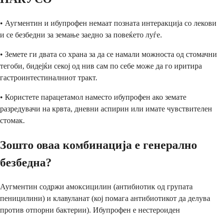
• Аугментин и ибупрофен немаат позната интеракција со лекови
и се безбедни за земање заедно за повеќето луѓе.
• Земете ги двата со храна за да се намали можноста од стомачни
тегоби, бидејќи секој од нив сам по себе може да го иритира
гастроинтестиналниот тракт.
• Користете парацетамол наместо ибупрофен ако земате
разредувачи на крвта, дневни аспирин или имате чувствителен
стомак.
Зошто оваа комбинација е генерално
безбедна?
Аугментин содржи амоксицилин (антибиотик од групата
пеницилини) и клавуланат (кој помага антибиотикот да делува
против отпорни бактерии). Ибупрофен е нестероиден