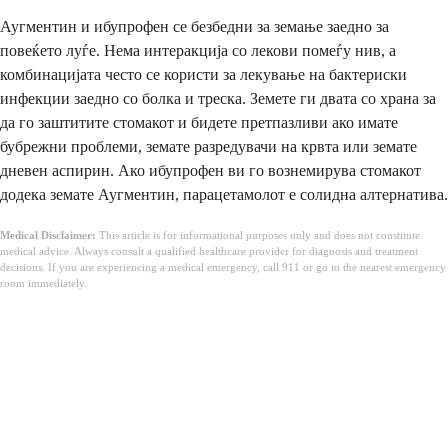
Аугментин и ибупрофен се безбедни за земање заедно за
повеќето луѓе. Нема интеракција со лекови помеѓу нив, а
комбинацијата често се користи за лекување на бактериски
инфекции заедно со болка и треска. Земете ги двата со храна за
да го заштитите стомакот и бидете претпазливи ако имате
бубрежни проблеми, земате разредувачи на крвта или земате
дневен аспирин. Ако ибупрофен ви го вознемирува стомакот
додека земате Аугментин, парацетамолот е солидна алтернатива.
Medical Disclaimer:
This article is for informational purposes only and does not constitute
medical advice. Always consult a qualified healthcare provider for diagnosis and treatment
decisions. If you are experiencing a medical emergency, call 911 or go to the nearest emergency
room immediately.