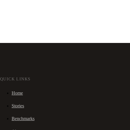
QUICK LINKS
Home
Stories
Benchmarks