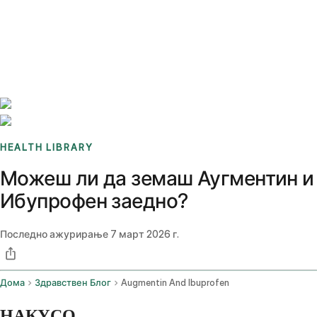
Benchmarks
Stories
FAQ
Sign up / Log in
HEALTH LIBRARY
Можеш ли да земаш Аугментин и
Ибупрофен заедно?
Последно ажурирање
7 март 2026 г.
Дома
Здравствен Блог
Augmentin And Ibuprofen
НАКУСО