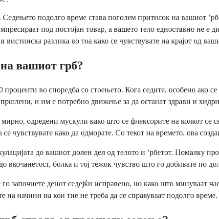
те. Седењето подолго време става поголем притисок на вашиот ’р
омпресираат под постојан товар, а вашето тело едноставно не е 
и вистинска разлика во тоа како се чувствувате на крајот од ваш
 на вашиот грб?
0 проценти во споредба со стоењето. Кога седите, особено ако се
пршлени, и им е потребно движење за да останат здрави и хидр
 мирно, одредени мускули како што се флексорите на колкот се с
 се чувствувате како да одморате. Со текот на времето, ова созда
кулацијата до вашиот долен дел од телото и ’рбетот. Помалку п
о вкочанетост, болка и тој тежок чувство што го добивате по дол
о започнете денот седејќи исправено, но како што минуваат часо
е на начини на кои тие не треба да се справуваат подолго време.