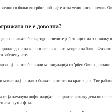
заедно со болки во грбот, побарајте итна медицинска помош. Ова
грижата не е доволна?
елосно вашата болка, здравствените работници имаат неколку оп
прилагодени на вашето тело и вашите модели на болка. Физиоте
и забележувате.
изација на зглобови или манипулација со ’рбет. Овие пристапи м
ожат да ја намалат болката и отокот на краток рок. Тие работат
зот ја намалува инфламацијата во првите неколку дена по почето
тната акутна фаза.