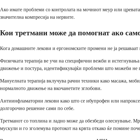
Ако имате проблеми со контролата на мочниот меур или цревата 
значителна компресија на нервите.
Кои третмани може да помогнат ако само
Кога домашните лекови и ергономските промени не ја решаваат ц
Физичката терапија ве учи на специфични вежби и истегнувања 
движење и постура, идентификувајќи проблеми што можеби не г
Мануелната терапија вклучува рачни техники како масажа, мобил
нормалното движење на вкочанетите зглобови.
Антиинфламаторни лекови како што се ибупрофен или напроксен м
долгорочно решение сами по себе.
Третманот со топлина и ладно може да обезбеди олеснување. Мра
мускули и го зголемува протокот на крвта откако ќе помине поче