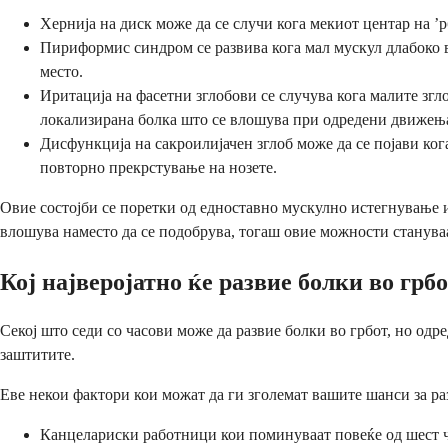
Хернија на диск може да се случи кога мекиот центар на 
Пириформис синдром се развива кога мал мускул длабоко в
место.
Иритација на фасетни зглобови се случува кога малите зг
локализирана болка што се влошува при одредени движењ
Дисфункција на сакроилијачен зглоб може да се појави ког
повторно прекрстување на нозете.
Овие состојби се поретки од едноставно мускулно истегнување и 
влошува наместо да се подобрува, тогаш овие можности станува
Кој најверојатно ќе развие болки во грб
Секој што седи со часови може да развие болки во грбот, но одр
заштитите.
Еве некои фактори кои можат да ги зголемат вашите шанси за раз
Канцелариски работници кои поминуваат повеќе од шест ча