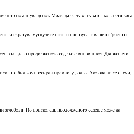
како што поминува денот. Може да се чувствувате вкочанети кога
ето ги скратува мускулите што го поврзуваат вашиот ’рбет со
 јасен знак дека продолженото седење е виновникот. Движењето
диск што бил компресиран премногу долго. Ако ова ви се случи,
ани зглобови. Но понекогаш, продолженото седење може да