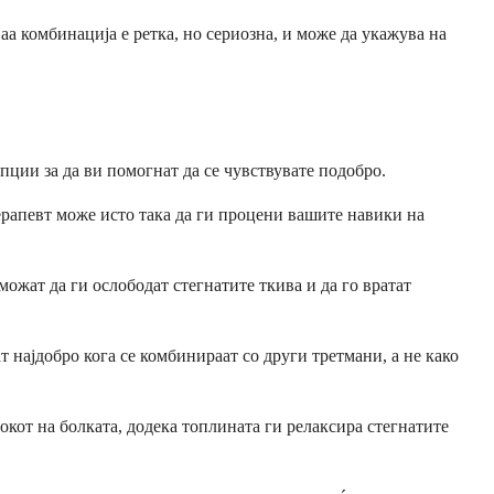
а комбинација е ретка, но сериозна, и може да укажува на
ции за да ви помогнат да се чувствувате подобро.
рапевт може исто така да ги процени вашите навики на
ожат да ги ослободат стегнатите ткива и да го вратат
 најдобро кога се комбинираат со други третмани, а не како
кот на болката, додека топлината ги релаксира стегнатите