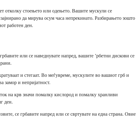
бет отколку стоењето или одењето. Вашите мускули се
дизајнирано да мирува осум часа непрекинато. Разбирањето зошто
иот работен ден.
 грбавите или се наведнувате напред, вашите ’рбетни дискови се
ирани.
кратуваат и стегаат. Во меѓувреме, мускулите во вашиот грб и
ва замор и непријатност.
роток на крв значи помалку кислород и помалку хранливи
г ден.
вите, се грбавите напред или се свртувате на една страна. Овие