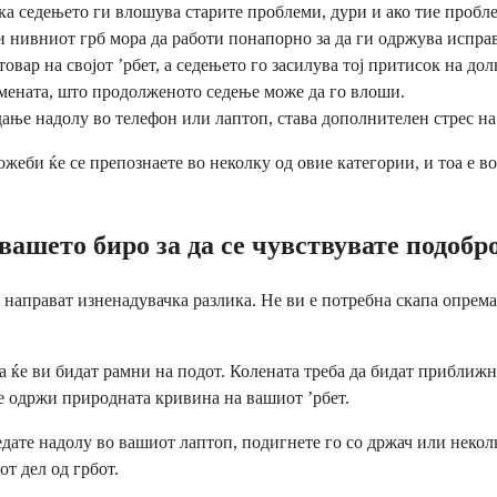
ека седењето ги влошува старите проблеми, дури и ако тие пробл
и нивниот грб мора да работи понапорно за да ги одржува испра
ар на својот ’рбет, а седењето го засилува тој притисок на долн
рамената, што продолженото седење може да го влоши.
дање надолу во телефон или лаптоп, става дополнителен стрес на
жеби ќе се препознаете во неколку од овие категории, и тоа е в
вашето биро за да се чувствувате подобр
 направат изненадувачка разлика. Не ви е потребна скапа опрема
та ќе ви бидат рамни на подот. Колената треба да бидат приближ
се одржи природната кривина на вашиот ’рбет.
едате надолу во вашиот лаптоп, подигнете го со држач или некол
от дел од грбот.