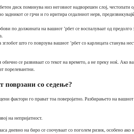
’рбетен диск поминува низ неговиот надворешен слој, честопати 
о задникот се грчи и го иритира седалниот нерв, предизвикувај
лобови по должината на вашиот ’рбет се воспалуваат од предолго
а.
а зглобот што го поврзува вашиот ’рбет со карлицата станува н
обично се развиваат со текот на времето, а не преку ноќ. Ако в
ат порелевантни.
от поврзани со седење?
едени фактори го прават тоа поверојатно. Разбирањето на вашиот
вој на непријатност.
са дневно на биро се соочуваат со поголем ризик, особено ако н