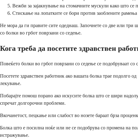
Вежби за зајакнување на стомачните мускули како што се п
Стискање на лопатките се бори против заоблените рамења 
Не мора да ги правите сите одеднаш. Започнете со две или три ш
со болки во грбот поврзани со седење.
Кога треба да посетите здравствен рабо
Повеќето болки во грбот поврзани со седење се подобруваат со
Посетете здравствен работник ако вашата болка трае подолго од
лекување.
Побарајте помош порано ако искусите болка што се шири надолу 
спречат долгорочни проблеми.
Вкочанетост, пецкање или слабост во нозете бараат брза процен
Болка што е посилна ноќе или не се подобрува со промена на по
истражување.