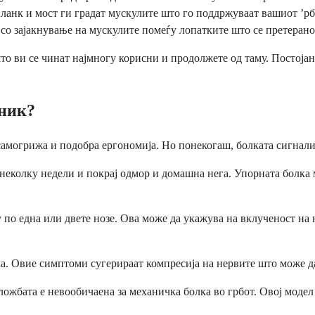
ланк и мост ги градат мускулите што го поддржуваат вашиот ’рбе
со зајакнување на мускулите помеѓу лопатките што се претерано
то ви се чинат најмногу корисни и продолжете од таму. Постојан
тник?
 самогрижа и подобра ергономија. Но понекогаш, болката сигна
 неколку недели и покрај одмор и домашна нега. Упорната болка 
по една или двете нозе. Ова може да укажува на вклученост на 
ка. Овие симптоми сугерираат компресија на нервите што може да
ложбата е невообичаена за механичка болка во грбот. Овој моде