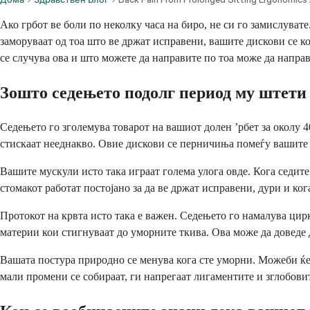
Ако грбот ве боли по неколку часа на биро, не си го замислува
заморуваат од тоа што ве држат исправени, вашите дискови се к
се случува ова и што можете да направите по тоа може да направ
Зошто седењето подолг период му штети
Седењето го зголемува товарот на вашиот долен ’рбет за околу 4
стискаат нееднакво. Овие дискови се перничиња помеѓу вашите 
Вашите мускули исто така играат голема улога овде. Кога седите
стомакот работат постојано за да ве држат исправени, дури и кога
Протокот на крвта исто така е важен. Седењето го намалува цир
материи кои стигнуваат до уморните ткива. Ова може да доведе д
Вашата постура природно се менува кога сте уморни. Можеби ќе г
мали промени се собираат, ги напрегаат лигаментите и зглобовит