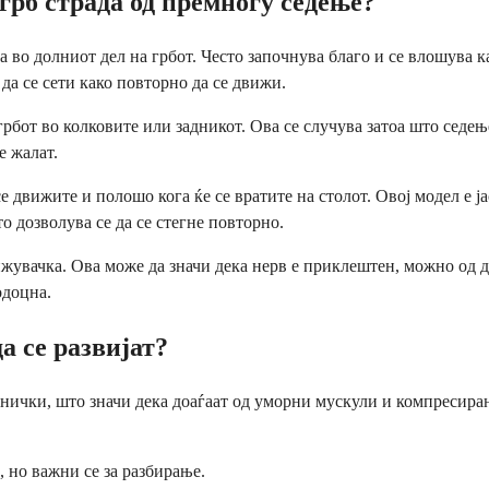
грб страда од премногу седење?
а во долниот дел на грбот. Често започнува благо и се влошува 
 да се сети како повторно да се движи.
рбот во колковите или задникот. Ова се случува затоа што седењ
е жалат.
се движите и полошо кога ќе се вратите на столот. Овој модел е
о дозволува се да се стегне повторно.
ижувачка. Ова може да значи дека нерв е приклештен, можно од 
одоцна.
а се развијат?
анички, што значи дека доаѓаат од уморни мускули и компресир
, но важни се за разбирање.