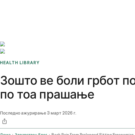
Benchmarks
Stories
FAQ
Sign up / Log in
HEALTH LIBRARY
Зошто ве боли грбот п
по тоа прашање
Последно ажурирање
3 март 2026 г.
Дома
Здравствен Блог