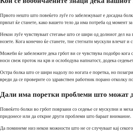
Кои се вообичаените знаци дека вашиот 
Првото нешто што повеќето луѓе го забележуваат е досадна болк
првпат ќе станете, како вашето тело да има потреба од момент за
Некои луѓе чувствуваат стегање што се шири од долниот дел на г
нозете. Кога конечно ќе станете, тие стегнати мускули влечат и с
Можеби ќе забележите дека грбот ви се чувствува подобро кога 
носи свеж проток на крв и ослободува напнатост, додека седењет
Остра болка што се шири надолу по ногата е поретка, но позагр
вреди да се проверите со здравствен работник порано отколку п
Дали има поретки проблеми што можат д
Повеќето болки во грбот поврзани со седење се мускулни и мех
придонесе или да открие други проблеми што бараат внимание.
Да поминеме низ некои можности што не се случуваат кај секого