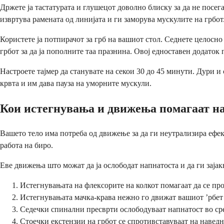
Држете ја тастатурата и глушецот доволно блиску за да не посег
извртува рамената од линијата и ги заморува мускулите на грбот
Користете ја потпирачот за грб на вашиот стол. Седнете целосно 
грбот за да ја пополните таа празнина. Овој едноставен додаток
Настроете тајмер да станувате на секои 30 до 45 минути. Дури и
крвта и им дава пауза на уморните мускули.
Кои истегнувања и движења помагаат н
Вашето тело има потреба од движење за да ги неутрализира ефек
работа на биро.
Еве движења што можат да ја ослободат напнатоста и да ги заја
Истегнувањата на флексорите на колкот помагаат да се прод
Истегнувањата мачка-крава нежно го движат вашиот ’рбет н
Седечки спинални пресврти ослободуваат напнатост во сред
Стоечки екстензии на грбот се спротивставуваат на навед