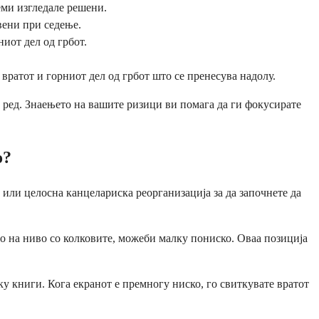
еми изгледале решени.
вени при седење.
иот дел од грбот.
 вратот и горниот дел од грбот што се пренесува надолу.
о ред. Знаењето на вашите ризици ви помага да ги фокусирате
о?
 или целосна канцелариска реорганизација за да започнете да
но на ниво со колковите, можеби малку пониско. Оваа позиција
ку книги. Кога екранот е премногу ниско, го свиткувате вратот