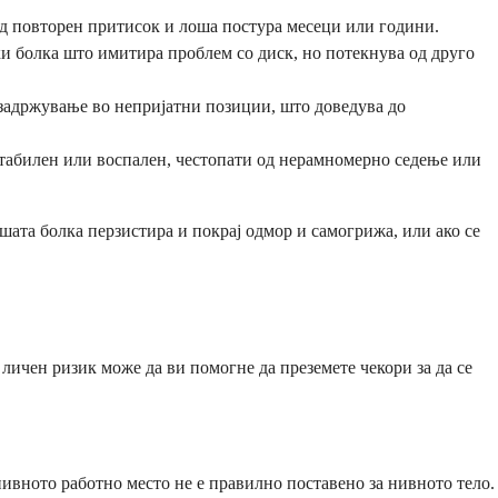
од повторен притисок и лоша постура месеци или години.
ќи болка што имитира проблем со диск, но потекнува од друго
 задржување во непријатни позиции, што доведува до
естабилен или воспален, честопати од нерамномерно седење или
ашата болка перзистира и покрај одмор и самогрижа, или ако се
 личен ризик може да ви помогне да преземете чекори за да се
ивното работно место не е правилно поставено за нивното тело.