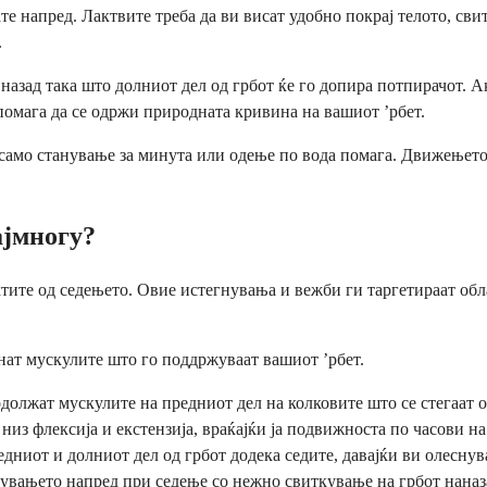
ате напред. Лактвите треба да ви висат удобно покрај телото, с
.
назад така што долниот дел од грбот ќе го допира потпирачот. Ак
 помага да се одржи природната кривина на вашиот ’рбет.
 само станување за минута или одење по вода помага. Движењето 
ајмногу?
тите од седењето. Овие истегнувања и вежби ги таргетираат обл
кнат мускулите што го поддржуваат вашиот ’рбет.
олжат мускулите на предниот дел на колковите што се стегаат од
из флексија и екстензија, враќајќи ја подвижноста по часови н
ниот и долниот дел од грбот додека седите, давајќи ви олеснува
нувањето напред при седење со нежно свиткување на грбот наназ