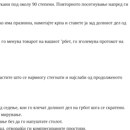
виткани под околу 90 степени. Повторното посегнување напред ги
о има празнина, намотајте крпа и ставете ја зад долниот дел од
го менува товарот на вашиот ’рбет, го зголемува протокот на
астите што се најмногу стегнати и најслаби од продолженото
 седење, кои го влечат долниот дел на грбот кога се скратени.
а мирување.
ње без да го напуштате столот.
ад, отворајќи ги компресираните простори.