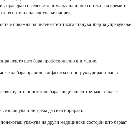
т, правејќи го седењето помалку напорно со текот на времето.
 истегнати од наведнување напред.
оста е поважна од интензитетот кога станува збор за управување
лизира нешто што бара професионално внимание.
може да бара правилна дијагноза и поструктуриран план за
нервите, што понекогаш бара специфичен третман за да се
 се влошува и не треба да се игнорираат.
л понекогаш укажува на други медицински состојби што бараат