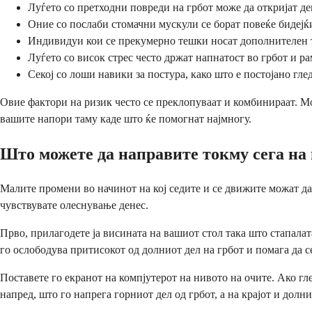
Луѓето со претходни повреди на грбот може да откријат д
Оние со послаби стомачни мускули се борат повеќе бидејќ
Индивидуи кои се прекумерно тешки носат дополнителен тов
Луѓето со висок стрес често држат напнатост во грбот и 
Секој со лоши навики за постура, како што е постојано гле
Овие фактори на ризик често се преклопуваат и комбинираат. Мо
вашите напори таму каде што ќе помогнат најмногу.
Што можете да направите токму сега на 
Малите промени во начинот на кој седите и се движите можат да
чувствувате олеснување денес.
Прво, прилагодете ја висината на вашиот стол така што стапала
го ослободува притисокот од долниот дел на грбот и помага да 
Поставете го екранот на компјутерот на нивото на очите. Ако гл
напред, што го напрега горниот дел од грбот, а на крајот и долни