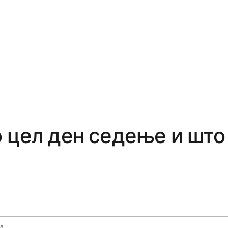
о цел ден седење и шт
Back Pain From Prolonged Sitting Ergonomics And Self Care