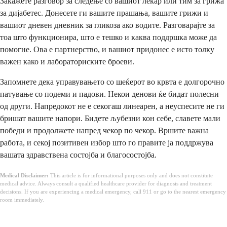
Закажете разговор за следење со вашиот лекар или тим за грижа
за дијабетес. Донесете ги вашите прашања, вашите грижи и
вашиот дневен дневник за гликоза ако водите. Разговарајте за
тоа што функционира, што е тешко и каква поддршка може да
помогне. Ова е партнерство, и вашиот придонес е исто толку
важен како и лабораториските броеви.
Запомнете дека управувањето со шеќерот во крвта е долгорочно
патување со подеми и падови. Некои денови ќе бидат полесни
од други. Напредокот не е секогаш линеарен, а неуспесите не ги
бришат вашите напори. Бидете љубезни кон себе, славете мали
победи и продолжете напред чекор по чекор. Вршите важна
работа, и секој позитивен избор што го правите ја поддржува
вашата здравствена состојба и благосостојба.
Medical Disclaimer:
This article is for informational purposes only and does not constitute
medical advice. Always consult a qualified healthcare provider for diagnosis and treatment
decisions. If you are experiencing a medical emergency, call 911 or go to the nearest emergency
room immediately.