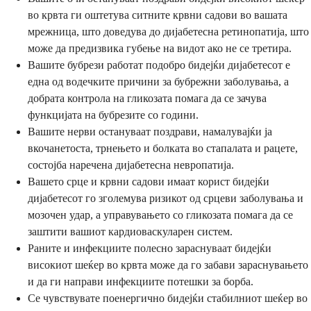
во крвта ги оштетува ситните крвни садови во вашата
мрежница, што доведува до дијабетесна ретинопатија, што
може да предизвика губење на видот ако не се третира.
Вашите бубрези работат подобро бидејќи дијабетесот е
една од водечките причини за бубрежни заболувања, а
добрата контрола на гликозата помага да се зачува
функцијата на бубрезите со години.
Вашите нерви остануваат поздрави, намалувајќи ја
вкочанетоста, трнењето и болката во стапалата и рацете,
состојба наречена дијабетесна невропатија.
Вашето срце и крвни садови имаат корист бидејќи
дијабетесот го зголемува ризикот од срцеви заболувања и
мозочен удар, а управувањето со гликозата помага да се
заштити вашиот кардиоваскуларен систем.
Раните и инфекциите полесно зараснуваат бидејќи
високиот шеќер во крвта може да го забави зараснувањето
и да ги направи инфекциите потешки за борба.
Се чувствувате поенергично бидејќи стабилниот шеќер во