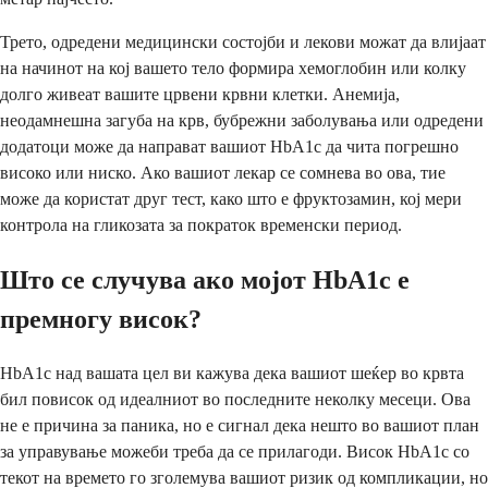
Трето, одредени медицински состојби и лекови можат да влијаат
на начинот на кој вашето тело формира хемоглобин или колку
долго живеат вашите црвени крвни клетки. Анемија,
неодамнешна загуба на крв, бубрежни заболувања или одредени
додатоци може да направат вашиот HbA1c да чита погрешно
високо или ниско. Ако вашиот лекар се сомнева во ова, тие
може да користат друг тест, како што е фруктозамин, кој мери
контрола на гликозата за пократок временски период.
Што се случува ако мојот HbA1c е
премногу висок?
HbA1c над вашата цел ви кажува дека вашиот шеќер во крвта
бил повисок од идеалниот во последните неколку месеци. Ова
не е причина за паника, но е сигнал дека нешто во вашиот план
за управување можеби треба да се прилагоди. Висок HbA1c со
текот на времето го зголемува вашиот ризик од компликации, но