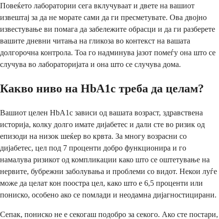
Повеќето лаборатории сега вклучуваат и двете на вашиот
извештај за да не морате сами да ги пресметувате. Ова двојно
известување ви помага да забележите обрасци и да ги разберете
вашите дневни читања на гликоза во контекст на вашата
долгорочна контрола. Тоа го надминува јазот помеѓу она што се
случува во лабораторијата и она што се случува дома.
Какво ниво на HbA1c треба да целам?
Вашиот целен HbA1c зависи од вашата возраст, здравствена
историја, колку долго имате дијабетес и дали сте во ризик од
епизоди на низок шеќер во крвта. За многу возрасни со
дијабетес, цел под 7 проценти добро функционира и го
намалува ризикот од компликации како што се оштетување на
нервите, бубрежни заболувања и проблеми со видот. Некои луѓе
може да целат кон поостра цел, како што е 6,5 проценти или
пониско, особено ако се помлади и неодамна дијагностицирани.
Сепак, пониско не е секогаш подобро за секого. Ако сте постари,