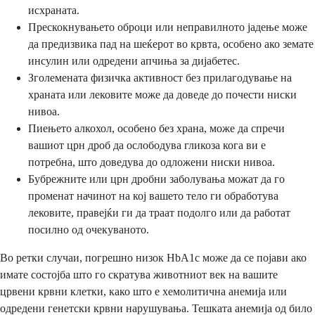
исхраната.
Прескокнувањето оброци или неправилното јадење може
да предизвика пад на шеќерот во крвта, особено ако земате
инсулин или одредени апчиња за дијабетес.
Зголемената физичка активност без прилагодување на
храната или лековите може да доведе до почести ниски
нивоа.
Пиењето алкохол, особено без храна, може да спречи
вашиот црн дроб да ослободува гликоза кога ви е
потребна, што доведува до одложени ниски нивоа.
Бубрежните или црн дробни заболувања можат да го
променат начинот на кој вашето тело ги обработува
лековите, правејќи ги да траат подолго или да работат
посилно од очекуваното.
Во ретки случаи, погрешно низок HbA1c може да се појави ако
имате состојба што го скратува животниот век на вашите
црвени крвни клетки, како што е хемолитична анемија или
одредени генетски крвни нарушувања. Тешката анемија од било