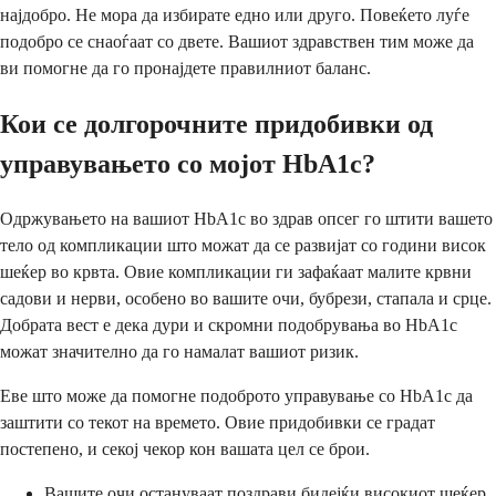
најдобро. Не мора да избирате едно или друго. Повеќето луѓе
подобро се снаоѓаат со двете. Вашиот здравствен тим може да
ви помогне да го пронајдете правилниот баланс.
Кои се долгорочните придобивки од
управувањето со мојот HbA1c?
Одржувањето на вашиот HbA1c во здрав опсег го штити вашето
тело од компликации што можат да се развијат со години висок
шеќер во крвта. Овие компликации ги зафаќаат малите крвни
садови и нерви, особено во вашите очи, бубрези, стапала и срце.
Добрата вест е дека дури и скромни подобрувања во HbA1c
можат значително да го намалат вашиот ризик.
Еве што може да помогне подоброто управување со HbA1c да
заштити со текот на времето. Овие придобивки се градат
постепено, и секој чекор кон вашата цел се брои.
Вашите очи остануваат поздрави бидејќи високиот шеќер