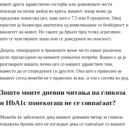
имате други здравствени состојби или доживувате чести
епизоди на низок шеќер во крвта, вашиот лекар може да
предложи повисока цел, како што е 7,5 или 8 проценти. Овој
пристап ја балансира заштитата од компликации со безбедност и
квалитет на живот. Не сакате да бркате број толку агресивно
што се чувствувате лошо или се доведувате во опасност.
Децата, тинејџерите и бремените жени често имаат различни
цели прилагодени на нивните уникатни потреби. Важно е да ја
разговарате вашата лична цел со вашиот здравствен тим,
наместо да се споредувате со другите. Она што е правилно за
вашиот сосед можеби не е правилно за вас, и тоа е сосема во ред.
Зошто моите дневни читања на гликоза
и HbA1c понекогаш не се совпаѓаат?
Можеби ќе забележите дека вашиот домашен метар за гликоза
покажува броеви што не изгледаат дека се совпаѓаат со вашиот