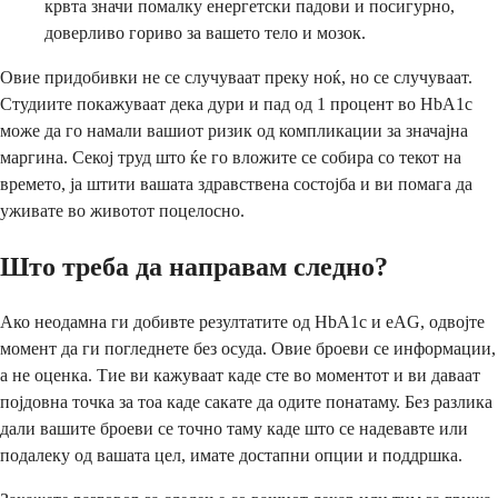
крвта значи помалку енергетски падови и посигурно,
доверливо гориво за вашето тело и мозок.
Овие придобивки не се случуваат преку ноќ, но се случуваат.
Студиите покажуваат дека дури и пад од 1 процент во HbA1c
може да го намали вашиот ризик од компликации за значајна
маргина. Секој труд што ќе го вложите се собира со текот на
времето, ја штити вашата здравствена состојба и ви помага да
уживате во животот поцелосно.
Што треба да направам следно?
Ако неодамна ги добивте резултатите од HbA1c и eAG, одвојте
момент да ги погледнете без осуда. Овие броеви се информации,
а не оценка. Тие ви кажуваат каде сте во моментот и ви даваат
појдовна точка за тоа каде сакате да одите понатаму. Без разлика
дали вашите броеви се точно таму каде што се надевавте или
подалеку од вашата цел, имате достапни опции и поддршка.