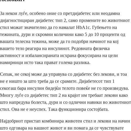
За некои луѓе, особено оние со претдијабетес или неодамна
дијагностициран дијабетес тип 2, само промените во животниот
стил можат значително да го намалат HbA1c. Губењето на
тежината, дури и скромни количини како 5 до 10 проценти од
вашата телесна тежина, може да го подобри начинот на кој
вашето тело реагира на инсулинот. Редовната физичка
активност и избалансираната исхрана фокусирана на цели
намирници исто така прават голема разлика.
Сепак, не секој може да управува со дијабетес без лекови, и тоа
не е ништо за што треба да се срамите. Дијабетесот тип 1
секогаш бара инсулин бидејќи телото повеќе не го произведува.
Многу луѓе со дијабетес тип 2 на крајот им требаат лекови како
што напредува болеста, дури и со одлични навики во животниот
стил. Ова не е неуспех. Така функционира состојбата.
Најдобриот пристап комбинира животен стил и лекови на начин
што одговара на вашиот живот и ви помага да се чувствувате