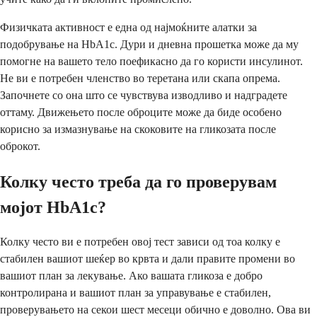
Физичката активност е една од најмоќните алатки за
подобрување на HbA1c. Дури и дневна прошетка може да му
помогне на вашето тело поефикасно да го користи инсулинот.
Не ви е потребен членство во теретана или скапа опрема.
Започнете со она што се чувствува изводливо и надградете
оттаму. Движењето после оброците може да биде особено
корисно за измазнување на скоковите на гликозата после
оброкот.
Колку често треба да го проверувам
мојот HbA1c?
Колку често ви е потребен овој тест зависи од тоа колку е
стабилен вашиот шеќер во крвта и дали правите промени во
вашиот план за лекување. Ако вашата гликоза е добро
контролирана и вашиот план за управување е стабилен,
проверувањето на секои шест месеци обично е доволно. Ова ви