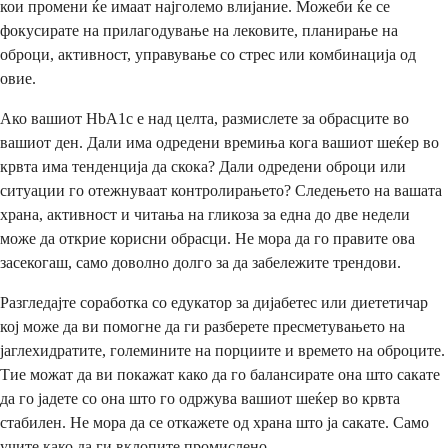
кои промени ќе имаат најголемо влијание. Можеби ќе се
фокусирате на прилагодување на лековите, планирање на
оброци, активност, управување со стрес или комбинација од
овие.
Ако вашиот HbA1c е над целта, размислете за обрасците во
вашиот ден. Дали има одредени времиња кога вашиот шеќер во
крвта има тенденција да скока? Дали одредени оброци или
ситуации го отежнуваат контролирањето? Следењето на вашата
храна, активност и читања на гликоза за една до две недели
може да открие корисни обрасци. Не мора да го правите ова
засекогаш, само доволно долго за да забележите трендови.
Разгледајте соработка со едукатор за дијабетес или диететичар
кој може да ви помогне да ги разберете пресметувањето на
јаглехидратите, големините на порциите и времето на оброците.
Тие можат да ви покажат како да го балансирате она што сакате
да го јадете со она што го одржува вашиот шеќер во крвта
стабилен. Не мора да се откажете од храна што ја сакате. Само
учите како да ги вклопите промислено.