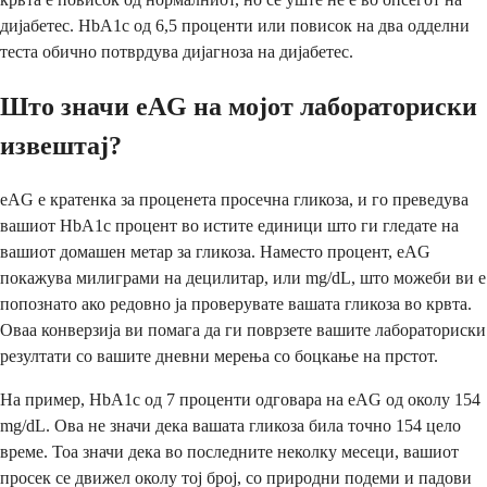
дијабетес. HbA1c од 6,5 проценти или повисок на два одделни
теста обично потврдува дијагноза на дијабетес.
Што значи eAG на мојот лабораториски
извештај?
eAG е кратенка за проценета просечна гликоза, и го преведува
вашиот HbA1c процент во истите единици што ги гледате на
вашиот домашен метар за гликоза. Наместо процент, eAG
покажува милиграми на децилитар, или mg/dL, што можеби ви е
попознато ако редовно ја проверувате вашата гликоза во крвта.
Оваа конверзија ви помага да ги поврзете вашите лабораториски
резултати со вашите дневни мерења со боцкање на прстот.
На пример, HbA1c од 7 проценти одговара на eAG од околу 154
mg/dL. Ова не значи дека вашата гликоза била точно 154 цело
време. Тоа значи дека во последните неколку месеци, вашиот
просек се движел околу тој број, со природни подеми и падови