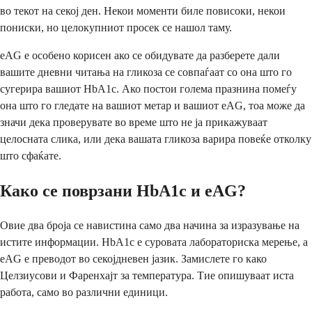
во текот на секој ден. Некои моменти биле повисоки, некои
пониски, но целокупниот просек се нашол таму.
eAG е особено корисен ако се обидувате да разберете дали
вашите дневни читања на гликоза се совпаѓаат со она што го
сугерира вашиот HbA1c. Ако постои голема празнина помеѓу
она што го гледате на вашиот метар и вашиот eAG, тоа може да
значи дека проверувате во време што не ја прикажуваат
целосната слика, или дека вашата гликоза варира повеќе отколку
што сфаќате.
Како се поврзани HbA1c и eAG?
Овие два броја се навистина само два начина за изразување на
истите информации. HbA1c е суровата лабораториска мерење, а
eAG е преводот во секојдневен јазик. Замислете го како
Целзиусови и Фаренхајт за температура. Тие опишуваат иста
работа, само во различни единици.