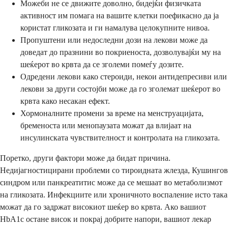
Можеби не се движите доволно, бидејќи физичката
активност им помага на вашите клетки поефикасно да ја
користат гликозата и ги намалува целокупните нивоа.
Пропуштени или недоследни дози на лекови може да
доведат до празнини во покриеноста, дозволувајќи му на
шеќерот во крвта да се зголеми помеѓу дозите.
Одредени лекови како стероиди, некои антидепресиви или
лекови за други состојби може да го зголемат шеќерот во
крвта како несакан ефект.
Хормоналните промени за време на менструацијата,
бременоста или менопаузата можат да влијаат на
инсулинската чувствителност и контролата на гликозата.
Поретко, други фактори може да бидат причина.
Недијагностицирани проблеми со тироидната жлезда, Кушингов
синдром или панкреатитис може да се мешаат во метаболизмот
на гликозата. Инфекциите или хроничното воспаление исто така
можат да го задржат високиот шеќер во крвта. Ако вашиот
HbA1c остане висок и покрај добрите напори, вашиот лекар