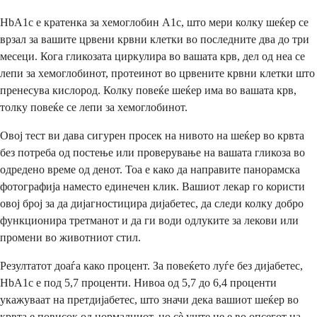
HbA1c е кратенка за хемоглобин A1c, што мери колку шеќер се
врзал за вашите црвени крвни клетки во последните два до три
месеци. Кога гликозата циркулира во вашата крв, дел од неа се
лепи за хемоглобинот, протеинот во црвените крвни клетки што
пренесува кислород. Колку повеќе шеќер има во вашата крв,
толку повеќе се лепи за хемоглобинот.
Овој тест ви дава сигурен просек на нивото на шеќер во крвта
без потреба од постење или проверување на вашата гликоза во
одредено време од денот. Тоа е како да направите панорамска
фотографија наместо единечен клик. Вашиот лекар го користи
овој број за да дијагностицира дијабетес, да следи колку добро
функционира третманот и да ги води одлуките за лекови или
промени во животниот стил.
Резултатот доаѓа како процент. За повеќето луѓе без дијабетес,
HbA1c е под 5,7 проценти. Нивоа од 5,7 до 6,4 проценти
укажуваат на претдијабетес, што значи дека вашиот шеќер во
крвта е повисок од нормалниот, но сè уште не е во опсегот на