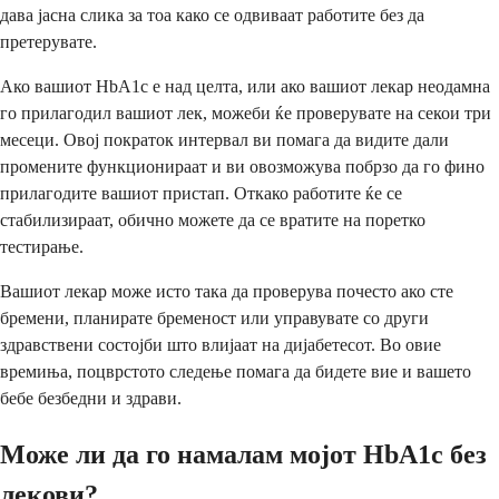
дава јасна слика за тоа како се одвиваат работите без да
претерувате.
Ако вашиот HbA1c е над целта, или ако вашиот лекар неодамна
го прилагодил вашиот лек, можеби ќе проверувате на секои три
месеци. Овој пократок интервал ви помага да видите дали
промените функционираат и ви овозможува побрзо да го фино
прилагодите вашиот пристап. Откако работите ќе се
стабилизираат, обично можете да се вратите на поретко
тестирање.
Вашиот лекар може исто така да проверува почесто ако сте
бремени, планирате бременост или управувате со други
здравствени состојби што влијаат на дијабетесот. Во овие
времиња, поцврстото следење помага да бидете вие и вашето
бебе безбедни и здрави.
Може ли да го намалам мојот HbA1c без
лекови?