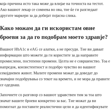
која причина исто така може да влијае на точноста на тестот.
Ако вашиот лекар се сомнева во ова, тие ќе ги разгледаат
другите маркери за да добијат појасна слика.
Како можам да ги искористам овие
броеви за да го подобрам моето здравје?
Вашиот HbA1c и eAG се алатки, а не пресуди. Тие ви даваат
информации што можете да ги користите за да направите
промислени, постепени промени. Целта не е совршенство. Тоа е
напредок, конзистентност и подобро чувство во вашиот
секојдневен живот. Малите промени можат да доведат до
значајни подобрувања со текот на времето, и не мора да правите
се одеднаш.
Започнете со разговор со вашиот здравствен тим за тоа што
значат вашите броеви конкретно за вас. Тие можат да ви
помогнат да поставите реалистични цели и да идентификувате