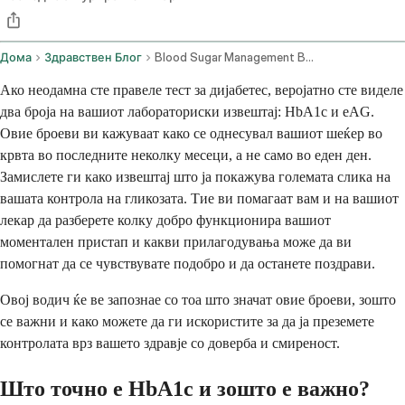
Дома
Здравствен Блог
Blood Sugar Management Based On Hba1c And Eag Lab Reports
Ако неодамна сте правеле тест за дијабетес, веројатно сте виделе
два броја на вашиот лабораториски извештај: HbA1c и eAG.
Овие броеви ви кажуваат како се однесувал вашиот шеќер во
крвта во последните неколку месеци, а не само во еден ден.
Замислете ги како извештај што ја покажува големата слика на
вашата контрола на гликозата. Тие ви помагаат вам и на вашиот
лекар да разберете колку добро функционира вашиот
моментален пристап и какви прилагодувања може да ви
помогнат да се чувствувате подобро и да останете поздрави.
Овој водич ќе ве запознае со тоа што значат овие броеви, зошто
се важни и како можете да ги искористите за да ја преземете
контролата врз вашето здравје со доверба и смиреност.
Што точно е HbA1c и зошто е важно?