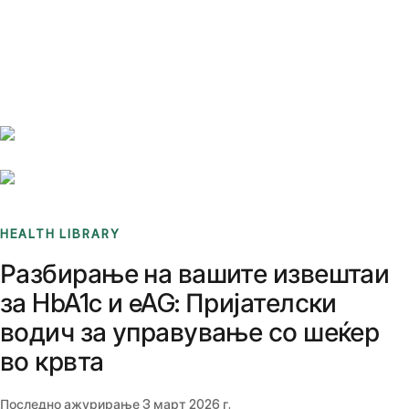
Benchmarks
Stories
FAQ
Sign up / Log in
HEALTH LIBRARY
Разбирање на вашите извештаи
за HbA1c и eAG: Пријателски
водич за управување со шеќер
во крвта
Последно ажурирање
3 март 2026 г.