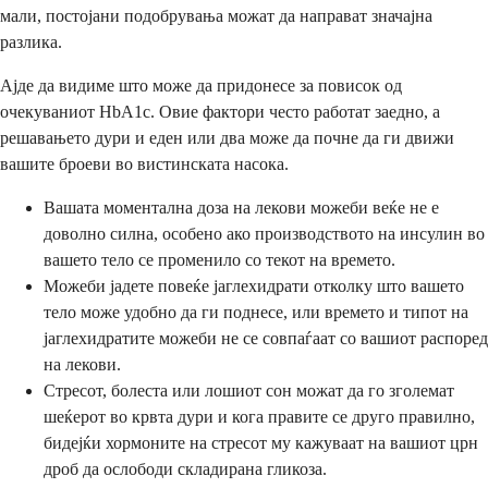
мали, постојани подобрувања можат да направат значајна
разлика.
Ајде да видиме што може да придонесе за повисок од
очекуваниот HbA1c. Овие фактори често работат заедно, а
решавањето дури и еден или два може да почне да ги движи
вашите броеви во вистинската насока.
Вашата моментална доза на лекови можеби веќе не е
доволно силна, особено ако производството на инсулин во
вашето тело се променило со текот на времето.
Можеби јадете повеќе јаглехидрати отколку што вашето
тело може удобно да ги поднесе, или времето и типот на
јаглехидратите можеби не се совпаѓаат со вашиот распоред
на лекови.
Стресот, болеста или лошиот сон можат да го зголемат
шеќерот во крвта дури и кога правите се друго правилно,
бидејќи хормоните на стресот му кажуваат на вашиот црн
дроб да ослободи складирана гликоза.