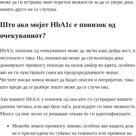
може да ги истражи овие поретки можности за да се увери дека
ништо друго не се случува.
Што ако мојот HbA1c е понизок од
очекуваниот?
HbA1c понизок од очекуваниот може да звучи како добра вест, и
честопати е така. Но, понекогаш може да сигнализира дека
доживувате премногу епизоди на низок шеќер во крвта, особено
ако не ги чувствувате секогаш предупредувачките знаци.
Честите ниски нивоа можат да бидат опасни и непријатни, така
што вреди да се разбере зошто може да се случи ова.
Ако вашиот HbA1c е понизок од она што го сугерираат вашите
дневни читања, или ако брзо паѓа, разгледајте ги овие можности.
Многу од нив лесно се решаваат откако ќе ги идентификувате.
Можеби земате премногу лекови, особено ако вашата доза
не е прилагодена по губење на тежината или промени во