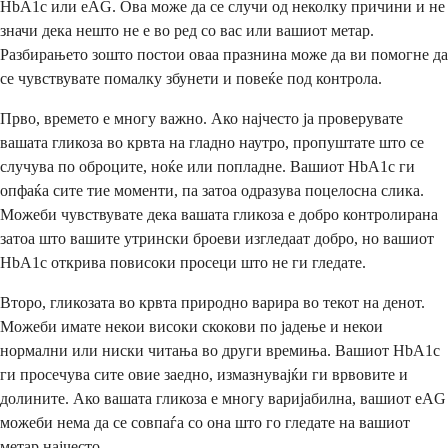
HbA1c или eAG. Ова може да се случи од неколку причини и не
значи дека нешто не е во ред со вас или вашиот метар.
Разбирањето зошто постои оваа празнина може да ви помогне да
се чувствувате помалку збунети и повеќе под контрола.
Прво, времето е многу важно. Ако најчесто ја проверувате
вашата гликоза во крвта на гладно наутро, пропуштате што се
случува по оброците, ноќе или попладне. Вашиот HbA1c ги
опфаќа сите тие моменти, па затоа одразува поцелосна слика.
Можеби чувствувате дека вашата гликоза е добро контролирана
затоа што вашите утрински броеви изгледаат добро, но вашиот
HbA1c открива повисоки просеци што не ги гледате.
Второ, гликозата во крвта природно варира во текот на денот.
Можеби имате некои високи скокови по јадење и некои
нормални или ниски читања во други времиња. Вашиот HbA1c
ги просечува сите овие заедно, измазнувајќи ги врвовите и
долините. Ако вашата гликоза е многу варијабилна, вашиот eAG
можеби нема да се совпаѓа со она што го гледате на вашиот
метар најчесто.