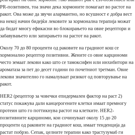
PR-позитивен, тоа значи дека хормоните помагаат во растот на
ракот. Ова може да звучи алармантно, но всушност е добра вест
на некој начин бидејќи лековите за хормонална терапија можат
да бидат многу ефикасни во блокирањето на овие рецептори и
забавувањето или запирањето на растот на ракот.
Околу 70 до 80 проценти од раковите на градниот кош се
хормонално рецептор позитивни. Жените со овие карциноми
често земаат лекови како што се тамоксифен или инхибитори на
ароматаза за пет до десет години по почетниот третман. Овие
лекови значително го намалуваат ризикот од повторување на
ракот.
HER2 (рецептор за човечки епидермален фактор на раст 2)
статус покажува дали канцерогените клетки имаат премногу
протеин што го поттикнува растот на клетките. HER2-
позитивните карциноми, кои сочинуваат околу 15 до 20
проценти од раковите на градниот кош, имаат тенденција да
растат побрзо. Сепак, целните терапии како трастузумаб ги