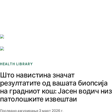
Benchmarks
Stories
FAQ
Sign up / Log in
HEALTH LIBRARY
Што навистина значат
резултатите од вашата биопсија
на градниот кош: Јасен водич низ
патолошките извештаи
Последно ажурирање
3 март 2026 г.