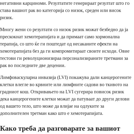
негативни карциноми. Резултатите генерираат резултат што го
става вашиот рак во категорија со низок, среден или висок
ризик.
Многу жени со резултати со низок ризик можат безбедно да ја
прескокнат хемотерапијата и да примаат само хормонална
терапија, со што ќе ги поштедат од несаканите ефекти на
хемотерапијата без да ги компромитираат своите исходи. Овие
тестови ги револуционизираа персонализираните третмани за
рак во последните две децении.
Лимфоваскуларна инвазија (LVI) покажува дали канцерогените
клетки влегле во крвните или лимфните садови во ткивото на
градниот кош. Откривањето на LVI сугерира повисок ризик
дека канцерогените клетки можат да патуваат до други делови
од вашето тело, што може да влијае на одлуките за
дополнителен третман како што е хемотерапијата.
Како треба да разговарате за вашиот