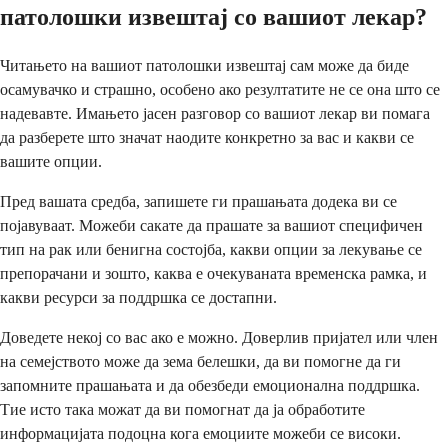
патолошки извештај со вашиот лекар?
Читањето на вашиот патолошки извештај сам може да биде
осамувачко и страшно, особено ако резултатите не се она што се
надевавте. Имањето јасен разговор со вашиот лекар ви помага
да разберете што значат наодите конкретно за вас и какви се
вашите опции.
Пред вашата средба, запишете ги прашањата додека ви се
појавуваат. Можеби сакате да прашате за вашиот специфичен
тип на рак или бенигна состојба, какви опции за лекување се
препорачани и зошто, каква е очекуваната временска рамка, и
какви ресурси за поддршка се достапни.
Доведете некој со вас ако е можно. Доверлив пријател или член
на семејството може да зема белешки, да ви помогне да ги
запомните прашањата и да обезбеди емоционална поддршка.
Тие исто така можат да ви помогнат да ја обработите
информацијата подоцна кога емоциите можеби се високи.