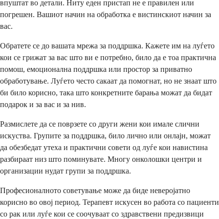
впуштат во детали. Ниту еден пристап не е правилен или
погрешен. Вашиот начин на обработка е вистинскиот начин за
вас.
Обратете се до вашата мрежа за поддршка. Кажете им на луѓето
кои се грижат за вас што ви е потребно, било да е тоа практична
помош, емоционална поддршка или простор за приватно
обработување. Луѓето често сакаат да помогнат, но не знаат што
би било корисно, така што конкретните барања можат да бидат
подарок и за вас и за нив.
Размислете да се поврзете со други жени кои имале слични
искуства. Групите за поддршка, било лично или онлајн, можат
да обезбедат утеха и практични совети од луѓе кои навистина
разбираат низ што поминувате. Многу онколошки центри и
организации нудат групи за поддршка.
Професионалното советување може да биде неверојатно
корисно во овој период. Терапевт искусен во работа со пациенти
со рак или луѓе кои се соочуваат со здравствени предизвици