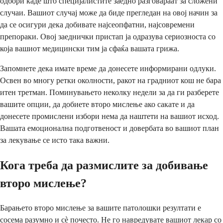
одбори каде што специјалистите заедно разговараат за сложени
случаи. Вашиот случај може да биде прегледан на овој начин за
да се осигури дека добивате најсеопфатни, најсовремени
препораки. Овој заеднички пристап ја одразува сериозноста со
која вашиот медицински тим ја сфаќа вашата грижа.
Запомнете дека имате време да донесете информирани одлуки.
Освен во многу ретки околности, ракот на градниот кош не бара
итен третман. Поминувањето неколку недели за да ги разберете
вашите опции, да добиете второ мислење ако сакате и да
донесете промислени избори нема да наштети на вашиот исход.
Вашата емоционална подготвеност и довербата во вашиот план
за лекување се исто така важни.
Кога треба да размислите за добивање
второ мислење?
Барањето второ мислење за вашите патолошки резултати е
сосема разумно и сè почесто. Не го навредувате вашиот лекар со