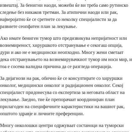
извештај. За бенигни наоди, можеби ќе ви треба само рутинско
следење без никаков третман. За атипични наоди или рак,
најверојатно ќе се сретнете со неколку специјалисти за да
развиете сеопфатен план за лекување.
Ако имате бениген тумор што предизвикува непријатност или
вознемиреност, хируршкото отстранување е секогаш опција,
дури и ако не е медицински неопходно. Многу жени сметаат
дека отстранувањето на вознемирувачкиот тумор им носи мир, и
тоа е сосема валидна причина да се разгледа операција.
За дијагнози на рак, обично ќе се консултирате со хируршки
онколог, медицински онколог и радијационен онколог. Секој
специјалист придонесува со експертиза за неговата област на
лекување. Заедно, тие ќе препорачаат координиран план
прилагоден на специфичните карактеристики на вашиот рак,
општото здравје и личните преференции.
Многу онколошки центри одржуваат состаноци на туморски