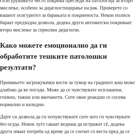
Осигурувањето често покрива прегледи на патологија за второ
мислење, особено за дијагностицирање на рак. Проверете со
вашиот осигурител за барањата и покриеноста. Некои полиси
бараат предходна дозвола, додека други автоматски покриваат
второ мислење за сериозни дијагнози.
Како можете емоционално да ги
обработите тешките патолошки
резултати?
Примањето загрижувачки вести за тумор на градниот кош може
длабоко да ве погоди. Може да се чувствувате исплашени,
гневни, тажни или вкочанети. Сите овие реакции се сосема
нормални и валидни.
Дајте си дозвола да ги почувствувате сите што ги чувствувате
без осуда. Некои луѓе сакаат веднаш да истражат сè, додека
други имаат потреба од време да се соочат со веста пред да се