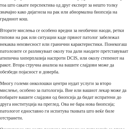
тоа што сакате перспектива од друг експерт за нешто толку
значајно како дијагноза на рак или абнормална биопсија на
градниот кош.
Вторите мислења се особено вредни за необични наоди, ретки
типови на рак или ситуации каде првиот патолог забележал
некаква неизвесност или гранични карактеристики. Понекогаш
патолозите се разликуваат околу тоа дали наодите претставуваат
атипична хиперплазија наспроти DCIS, или околу степенот на
ракот. Втора стручна анализа на вашите слајдови може да
обезбеди појасност и доверба.
Многу големи онколошки центри нудат услуги за второ
мислење, особено за патологија. Вие или вашиот лекар може да
побарате вашите слајдови од биопсија да бидат испратени до
друга институција на преглед. Ова не бара нова биопсија;
патологот едноставно ги испитува ткивата што веќе биле
отстранети.