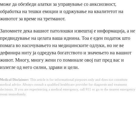
може да обезбеди алатки за управување со анксиозност,
обработка на тешки емоции и одржување на квалитетот на
животот за време на третманот.
Запомнете дека вашиот патолошки извештај е информација, а не
предвидување на целата ваша иднина. Тоа е еден податок што
помага во насочувањето на медицинските одлуки, но не ве
дефинира ниту ја одредува богатството и значењето на вашиот
живот. Многу, многу жени го поминале овој пат пред вас и
излегле од него силни, здрави и цели.
Medical Disclaimer:
This article is for informational purposes only and does not constitute
medical advice. Always consult a qualified healthcare provider for diagnosis and treatment
decisions. If you are experiencing a medical emergency, call 911 or go to the nearest emergency
room immediately.