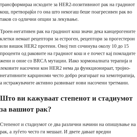
трансформираа исходите за HER2-позитивниот рак на градниот
кош, претворајќи го она што некогаш беше поагресивен рак во
таков со одлични опции за лекување.
Троен-негативен рак на градниот кош значи дека канцерогените
клетки немаат рецептори за естроген, рецептори за прогестерон
или вишок HER2 протеин. Овој тип сочинува околу 10 до 15
проценти од раковите на градниот кош и е почест кај помладите
жени и оние со BRCA мутации. Иако хормоналната терапија и
лековите насочени кон HER2 нема да функционираат, тројно-
негативните карциноми често добро реагираат на хемотерапија,
а истражувачите активно развиваат нови насочени третмани.
Што ви кажуваат степенот и стадиумот
за вашиот рак?
Степенот и стадиумот се два различни начини на опишување на
рак, а луѓето често ги мешаат. И двете даваат вредни