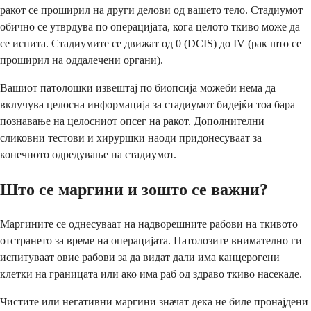
ракот се проширил на други делови од вашето тело. Стадиумот
обично се утврдува по операцијата, кога целото ткиво може да
се испита. Стадиумите се движат од 0 (DCIS) до IV (рак што се
проширил на оддалечени органи).
Вашиот патолошки извештај по биопсија можеби нема да
вклучува целосна информација за стадиумот бидејќи тоа бара
познавање на целосниот опсег на ракот. Дополнителни
сликовни тестови и хируршки наоди придонесуваат за
конечното одредување на стадиумот.
Што се маргини и зошто се важни?
Маргините се однесуваат на надворешните рабови на ткивото
отстрането за време на операцијата. Патолозите внимателно ги
испитуваат овие рабови за да видат дали има канцерогени
клетки на границата или ако има раб од здраво ткиво насекаде.
Чистите или негативни маргини значат дека не биле пронајдени