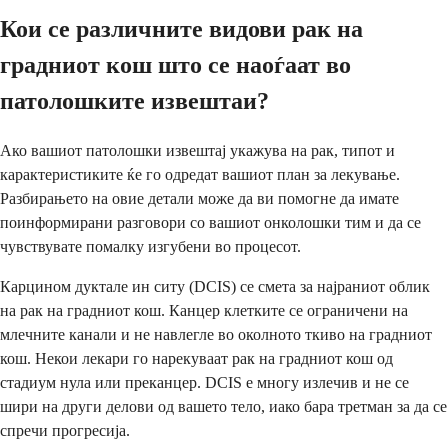
Кои се различните видови рак на
градниот кош што се наоѓаат во
патолошките извештаи?
Ако вашиот патолошки извештај укажува на рак, типот и
карактеристиките ќе го одредат вашиот план за лекување.
Разбирањето на овие детали може да ви помогне да имате
поинформирани разговори со вашиот онколошки тим и да се
чувствувате помалку изгубени во процесот.
Карцином дукталe ин ситу (DCIS) се смета за најраниот облик
на рак на градниот кош. Канцер клетките се ограничени на
млечните канали и не навлегле во околното ткиво на градниот
кош. Некои лекари го нарекуваат рак на градниот кош од
стадиум нула или преканцер. DCIS е многу излечив и не се
шири на други делови од вашето тело, иако бара третман за да се
спречи прогресија.