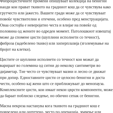
Фиброцистичните промени опишуваат колекција на бенигни
наоди кои прават ткивото на градниот кош да се чувствува како
грутчесто или јажесто. Вашите гради може да се чувствуваат
повеќе чувствителни и отечени, особено пред менструацијата.
Оваа состојба е неверојатно честа и влијае на повеќе од
половина од жените во одреден момент. Патолошкиот извештај
може да спомене цисти (шуплини исполнети со течност),
фиброза (задебелено ткиво) или хиперплазија (зголемување на
бројот на клетки).
Цистите се шуплини исполнети со течност кои можат да
варираат во големина од ситни до неколку сантиметри во
дијаметар. Тие често се чувствуваат мазни и лесно се движат
при допир. Едноставните цисти се целосно бенигни и доста
чести, особено кај жени што се приближуваат до менопауза.
Комплексните цисти, кои имаат некои цврсти компоненти, може
да бараат поблиско следење, но обично сепак се бенигни.
Масна некроза настанува кога ткивото на градниот кош е
повредено или оштетено, често по операција, зрачење или