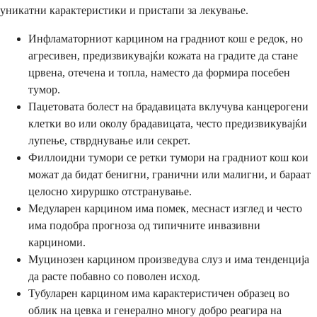
уникатни карактеристики и пристапи за лекување.
Инфламаторниот карцином на градниот кош е редок, но
агресивен, предизвикувајќи кожата на градите да стане
црвена, отечена и топла, наместо да формира посебен
тумор.
Паџетовата болест на брадавицата вклучува канцерогени
клетки во или околу брадавицата, често предизвикувајќи
лупење, стврднување или секрет.
Филлоидни тумори се ретки тумори на градниот кош кои
можат да бидат бенигни, гранични или малигни, и бараат
целосно хируршко отстранување.
Медуларен карцином има помек, меснаст изглед и често
има подобра прогноза од типичните инвазивни
карциноми.
Муцинозен карцином произведува слуз и има тенденција
да расте побавно со поволен исход.
Тубуларен карцином има карактеристичен образец во
облик на цевка и генерално многу добро реагира на