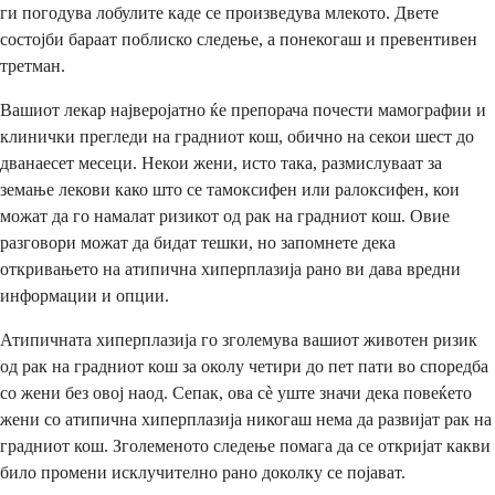
ги погодува лобулите каде се произведува млекото. Двете
состојби бараат поблиско следење, а понекогаш и превентивен
третман.
Вашиот лекар најверојатно ќе препорача почести мамографии и
клинички прегледи на градниот кош, обично на секои шест до
дванаесет месеци. Некои жени, исто така, размислуваат за
земање лекови како што се тамоксифен или ралоксифен, кои
можат да го намалат ризикот од рак на градниот кош. Овие
разговори можат да бидат тешки, но запомнете дека
откривањето на атипична хиперплазија рано ви дава вредни
информации и опции.
Атипичната хиперплазија го зголемува вашиот животен ризик
од рак на градниот кош за околу четири до пет пати во споредба
со жени без овој наод. Сепак, ова сè уште значи дека повеќето
жени со атипична хиперплазија никогаш нема да развијат рак на
градниот кош. Зголеменото следење помага да се откријат какви
било промени исклучително рано доколку се појават.