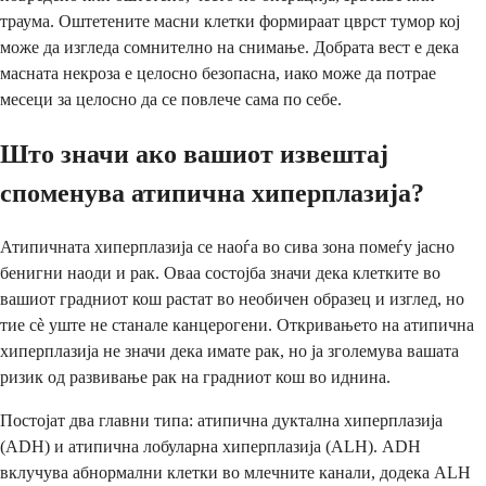
траума. Оштетените масни клетки формираат цврст тумор кој
може да изгледа сомнително на снимање. Добрата вест е дека
масната некроза е целосно безопасна, иако може да потрае
месеци за целосно да се повлече сама по себе.
Што значи ако вашиот извештај
споменува атипична хиперплазија?
Атипичната хиперплазија се наоѓа во сива зона помеѓу јасно
бенигни наоди и рак. Оваа состојба значи дека клетките во
вашиот градниот кош растат во необичен образец и изглед, но
тие сè уште не станале канцерогени. Откривањето на атипична
хиперплазија не значи дека имате рак, но ја зголемува вашата
ризик од развивање рак на градниот кош во иднина.
Постојат два главни типа: атипична дуктална хиперплазија
(ADH) и атипична лобуларна хиперплазија (ALH). ADH
вклучува абнормални клетки во млечните канали, додека ALH