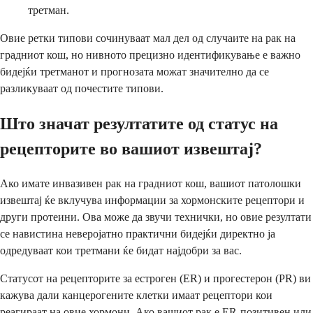
третман.
Овие ретки типови сочинуваат мал дел од случаите на рак на
градниот кош, но нивното прецизно идентификување е важно
бидејќи третманот и прогнозата можат значително да се
разликуваат од почестите типови.
Што значат резултатите од статус на
рецепторите во вашиот извештај?
Ако имате инвазивен рак на градниот кош, вашиот патолошки
извештај ќе вклучува информации за хормонските рецептори и
други протеини. Ова може да звучи технички, но овие резултати
се навистина неверојатно практични бидејќи директно ја
одредуваат кои третмани ќе бидат најдобри за вас.
Статусот на рецепторите за естроген (ER) и прогестерон (PR) ви
кажува дали канцерогените клетки имаат рецептори кои
реагираат на овие хормони. Ако вашиот рак е ER-позитивен или