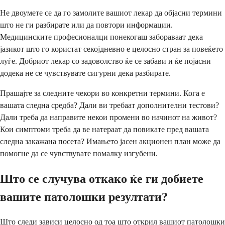
Не двоумете се да го замолите вашиот лекар да објасни термини
што не ги разбирате или да повтори информации.
Медицинските професионалци понекогаш забораваат дека
јазикот што го користат секојдневно е целосно стран за повеќето
луѓе. Добриот лекар со задоволство ќе се забави и ќе појасни
додека не се чувствувате сигурни дека разбирате.
Прашајте за следните чекори во конкретни термини. Кога е
вашата следна средба? Дали ви требаат дополнителни тестови?
Дали треба да направите некои промени во начинот на живот?
Кои симптоми треба да ве натераат да повикате пред вашата
следна закажана посета? Имањето јасен акционен план може да
помогне да се чувствувате помалку изгубени.
Што се случува откако ќе ги добиете
вашите патолошки резултати?
Што следи зависи целосно од тоа што открил вашиот патолошки