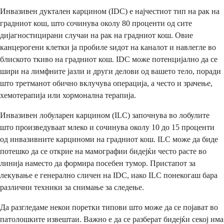
Инвазивен дуктален карцином (IDC) е најчестиот тип на рак на
градниот кош, што сочинува околу 80 проценти од сите
дијагностицирани случаи на рак на градниот кош. Овие
канцерогени клетки ја пробиле ѕидот на каналот и навлегле во
блиското ткиво на градниот кош. IDC може потенцијално да се
шири на лимфните јазли и други делови од вашето тело, поради
што третманот обично вклучува операција, а често и зрачење,
хемотерапија или хормонална терапија.
Инвазивен лобуларен карцином (ILC) започнува во лобулите
што произведуваат млеко и сочинува околу 10 до 15 проценти
од инвазивните карциноми на градниот кош. ILC може да биде
потешко да се открие на мамографии бидејќи често расте во
линија наместо да формира посебен тумор. Пристапот за
лекување е генерално сличен на IDC, иако ILC понекогаш бара
различни техники за снимање за следење.
Да разгледаме некои поретки типови што може да се појават во
патолошките извештаи. Важно е да се разберат бидејќи секој има