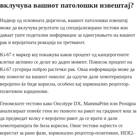
вклучува вашиот патолошки извештај?
Надвор од основната дијагноза, вашиот патолошки извештај
може да вклучува резултати од специјализирани тестови кои
даваат уште подетални информации за однесувањето на вашиот
рак и веројатната реакција на третманот.
Ki-67 е маркер кој покажува каков процент од канцерогените
клетки активно се делат во даден момент. Повисок процент на
Ki-67 сугерира побрзо растечки рак. Оваа информација може да
му помогне на вашиот онколог да одлучи дали хемотерапијата
веројатно ќе биде корисна, особено кај хормонално рецептор-
позитивни карциноми.
Геномските тестови како Oncotype DX, MammaPrint или Prosigna
анализираат повеќе гени во ткивото на ракот на градниот кош за
да предвидат колку е веројатно ракот да се врати и дали
хемотерапијата би била корисна. Овие тестови најчесто се
користат за рани фази, хормонално рецептор-позитивни, HER2-