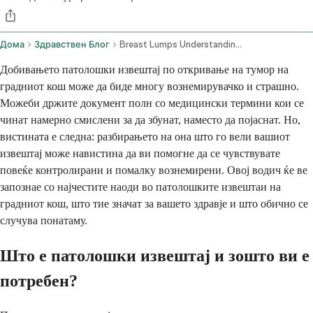
Дома
Здравствен Блог
Breast Lumps Understanding Pathology Reports
Добивањето патолошки извештај по откривање на тумор на
градниот кош може да биде многу вознемирувачко и страшно.
Можеби држите документ полн со медицински термини кои се
чинат намерно смислени за да збунат, наместо да појаснат. Но,
вистината е следна: разбирањето на она што го вели вашиот
извештај може навистина да ви помогне да се чувствувате
повеќе контролирани и помалку вознемирени. Овој водич ќе ве
запознае со најчестите наоди во патолошките извештаи на
градниот кош, што тие значат за вашето здравје и што обично се
случува понатаму.
Што е патолошки извештај и зошто ви е
потребен?