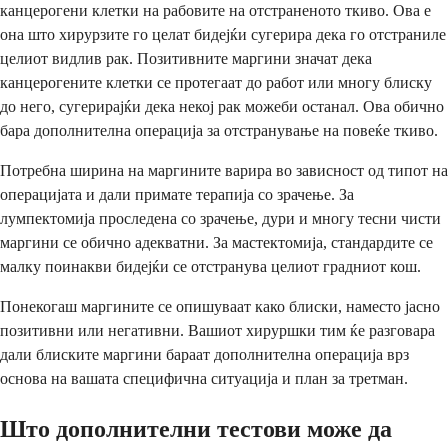
канцерогени клетки на рабовите на отстраненото ткиво. Ова е
она што хирурзите го целат бидејќи сугерира дека го отстраниле
целиот видлив рак. Позитивните маргини значат дека
канцерогените клетки се протегаат до работ или многу блиску
до него, сугерирајќи дека некој рак можеби останал. Ова обично
бара дополнителна операција за отстранување на повеќе ткиво.
Потребна ширина на маргините варира во зависност од типот на
операцијата и дали примате терапија со зрачење. За
лумпектомија проследена со зрачење, дури и многу тесни чисти
маргини се обично адекватни. За мастектомија, стандардите се
малку поинакви бидејќи се отстранува целиот градниот кош.
Понекогаш маргините се опишуваат како блиски, наместо јасно
позитивни или негативни. Вашиот хируршки тим ќе разговара
дали блиските маргини бараат дополнителна операција врз
основа на вашата специфична ситуација и план за третман.
Што дополнителни тестови може да