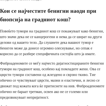
Кои се најчестите бенигни наоди при
биопсија на градниот кош?
Повеќето тумори на градниот кош се покажуваат како бенигни,
што значи дека не се канцерогени и нема да се шират на други
делови од вашето тело. Да слушнете дека вашиот тумор е
бениген може да донесе огромно олеснување, но сепак е
корисно да се разбере специфичната состојба што ја имате.
Фиброаденомите се меѓу најчесто дијагностицираните бенигни
тумори на градниот кош, особено кај помладите жени. Ова се
цврсти тумори составени од жлездено и сврзно ткиво. Тие
обично се чувствуваат цврсти, мазни и еластични, и лесно се
движат под кожата кога ќе притиснете на нив. Фиброаденомите
обично не бараат третман, освен ако не се големи или
предизвикуваат непријатност.