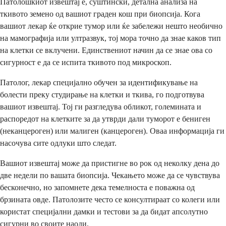
Патолошкиот извештај е, суштински, детална анализа на
ткивото земено од вашиот граден кош при биопсија. Кога
вашиот лекар ќе открие тумор или ќе забележи нешто необично
на мамографија или ултразвук, тој мора точно да знае каков тип
на клетки се вклучени. Единствениот начин да се знае ова со
сигурност е да се испита ткивото под микроскоп.
Патолог, лекар специјално обучен за идентификување на
болести преку студирање на клетки и ткива, го подготвува
вашиот извештај. Тој ги разгледува обликот, големината и
распоредот на клетките за да утврди дали туморот е бениген
(неканцероген) или малиген (канцероген). Оваа информација ги
насочува сите одлуки што следат.
Вашиот извештај може да пристигне во рок од неколку дена до
две недели по вашата биопсија. Чекањето може да се чувствува
бесконечно, но запомнете дека темелноста е поважна од
брзината овде. Патолозите често се консултираат со колеги или
користат специјални дамки и тестови за да бидат апсолутно
сигурни во своите наоди.