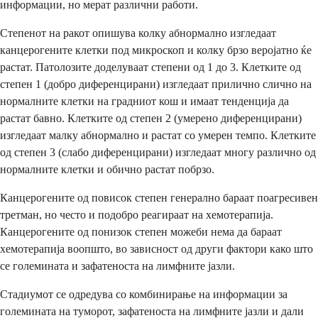
информации, но мерат различни работи.
Степенот на ракот опишува колку абнормално изгледаат
канцерогените клетки под микроскоп и колку брзо веројатно ќе
растат. Патолозите доделуваат степени од 1 до 3. Клетките од
степен 1 (добро диференцирани) изгледаат прилично слично на
нормалните клетки на градниот кош и имаат тенденција да
растат бавно. Клетките од степен 2 (умерено диференцирани)
изгледаат малку абнормално и растат со умерен темпо. Клетките
од степен 3 (слабо диференцирани) изгледаат многу различно од
нормалните клетки и обично растат побрзо.
Канцерогените од повисок степен генерално бараат поагресивен
третман, но често и подобро реагираат на хемотерапија.
Канцeрогените од понизок степен можеби нема да бараат
хемотерапија воопшто, во зависност од други фактори како што
се големината и зафатеноста на лимфните јазли.
Стадиумот се одредува со комбинирање на информации за
големината на туморот, зафатеноста на лимфните јазли и дали