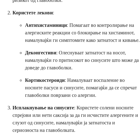
ризикот од главоболки.
Користете лекови
:
Антихистаминици
: Помагаат во контролирање на
алергиските реакции со блокирање на хистаминот,
намалувајќи ги симптомите како затнатост и кивање.
Деконгестиви
: Олеснуваат затнатост на носот,
намалувајќи го притисокот во синусите што може да
доведе до главоболки.
Кортикостероиди
: Намалуваат воспаление во
носните пасуси и синусите, помагајќи да се спречат
главоболки поврзани со алергии.
Исплакнување на синусите
: Користете солени носните
спрејови или нети саксија за да ги исчистите алергените и
слузот од синусите, намалувајќи ја затнатоста и
сериозноста на главоболката.