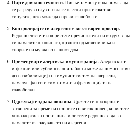
Пијте доволно течности
: Пиењето многу вода помага да
се разредува слузот и да се олесни притисокот во
синусите, што може да спречи главоболки.
Контролирајте ги алергените во затворен простор
:
Редовно чистете и користете пречистители на воздух за да
ги намалите прашината, крзното од миленичиња и
спорите на мувла во вашиот дом.
Применувајте алергиска имунотерапија
: Алергиските
инјекции или сублингвални таблети може да помогнат во
десензибилизација на имуниот систем на алергени,
намалувајќи ги и симптомите и фреквенцијата на
главоболки.
Одржувајте здрава околина
: Држете ги прозорците
затворени за време на сезоните со висок полен, користете
хипоалергиска постелнина и чистете редовно за да го
намалите изложувањето на алергени.