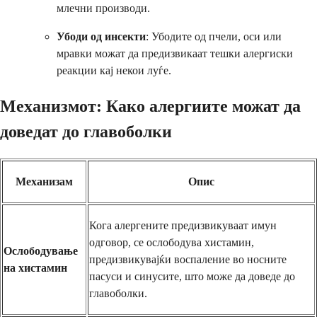
млечни производи.
Убоди од инсекти
: Убодите од пчели, оси или
мравки можат да предизвикаат тешки алергиски
реакции кај некои луѓе.
Механизмот: Како алергиите можат да
доведат до главоболки
Механизам
Опис
Кога алергените предизвикуваат имун
одговор, се ослободува хистамин,
Ослободување
предизвикувајќи воспаление во носните
на хистамин
пасуси и синусите, што може да доведе до
главоболки.