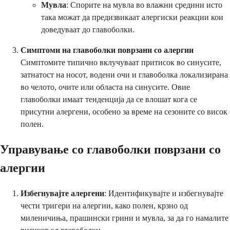
Мувла
: Спорите на мувла во влажни средини исто
така можат да предизвикаат алергиски реакции кои
доведуваат до главоболки.
Симптоми на главоболки поврзани со алергии
Симптомите типично вклучуваат притисок во синусите,
затнатост на носот, водени очи и главоболка локализирана
во челото, очите или областа на синусите. Овие
главоболки имаат тенденција да се влошат кога се
присутни алергени, особено за време на сезоните со висок
полен.
Управување со главоболки поврзани со
алергии
Избегнувајте алергени
: Идентификувајте и избегнувајте
чести тригери на алергии, како полен, крзно од
миленичиња, прашински грини и мувла, за да го намалите