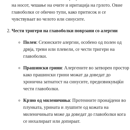
на носот, чешање на очите и иритација на грлото. Овие
главоболки се обично тупи, како притисок и се
чувствуваат во челото или синусите.
Чести тригери на главоболки поврзани со алергии
Полен
: Сезонските алергии, особено од полен од
дрвја, треви или плевели, се чести тригери на
главоболки.
Прашински грини
: Алергените во затворен простор
како прашински грини можат да доведат до
хронична затнатост на синусите, предизвикувајќи
чести главоболки.
Крзно од миленичиња
: Протеините пронајдени во
плунката, урината и лушпите од кожата на
миленичињата може да доведат до главоболки кога
се инхалираат или допираат.