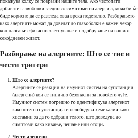
покажува колку се поврзани нашите тела. Ако честопати
добивате главоболки заедно со симптоми на алергија, можеби ќе
биде корисно да се разгледа оваа врска подетално. Разбирањето
како алергиите можат да доведат до главоболки е важен чекор
кон наоѓање ефикасно олеснување и подобрување на вашиот
секојдневен живот.
Разбирање на алергиите: Што се тие и
чести тригери
Што се алергиите?
Алергиите се реакции на имуниот систем на супстанции
(алергени) кои се типично безопасни за повеќето луѓе.
Имуниот систем погрешно го идентификува алергенот
како штетна супстанција и ослободува хемикалии како
хистамин за да го одбрани телото, што доведува до
симптоми како кивање, чешање или отоци.
Чести алергени