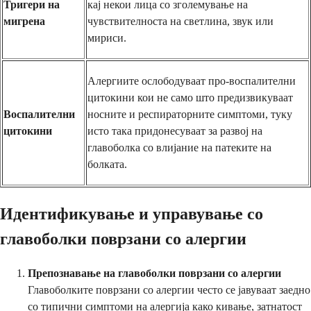
Тригери на
кај некои лица со зголемување на
мигрена
чувствителноста на светлина, звук или
мириси.
Алергиите ослободуваат про-воспалителни
цитокини кои не само што предизвикуваат
Воспалителни
носните и респираторните симптоми, туку
цитокини
исто така придонесуваат за развој на
главоболка со влијание на патеките на
болката.
Идентификување и управување со
главоболки поврзани со алергии
Препознавање на главоболки поврзани со алергии
Главоболките поврзани со алергии често се јавуваат заедно
со типични симптоми на алергија како кивање, затнатост