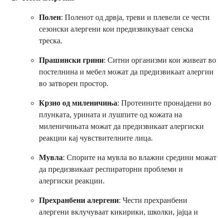
Полен
: Поленот од дрвја, треви и плевели се чести
сезонски алергени кои предизвикуваат сенска
треска.
Прашински грини
: Ситни организми кои живеат во
постелнина и мебел можат да предизвикаат алергии
во затворен простор.
Крзно од миленичиња
: Протеините пронајдени во
плунката, урината и лушпите од кожата на
миленичињата можат да предизвикаат алергиски
реакции кај чувствителните лица.
Мувла
: Спорите на мувла во влажни средини можат
да предизвикаат респираторни проблеми и
алергиски реакции.
Прехранбени алергени
: Чести прехранбени
алергени вклучуваат кикирики, школки, јајца и