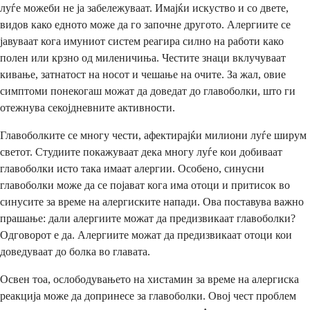
луѓе можеби не ја забележуваат. Имајќи искуство и со двете,
видов како едното може да го започне другото. Алергиите се
јавуваат кога имуниот систем реагира силно на работи како
полен или крзно од миленичиња. Честите знаци вклучуваат
кивање, затнатост на носот и чешање на очите. За жал, овие
симптоми понекогаш можат да доведат до главоболки, што ги
отежнува секојдневните активности.
Главоболките се многу чести, афектирајќи милиони луѓе ширум
светот. Студиите покажуваат дека многу луѓе кои добиваат
главоболки исто така имаат алергии. Особено, синусни
главоболки може да се појават кога има отоци и притисок во
синусите за време на алергиските напади. Ова поставува важно
прашање: дали алергиите можат да предизвикаат главоболки?
Одговорот е да. Алергиите можат да предизвикаат отоци кои
доведуваат до болка во главата.
Освен тоа, ослободувањето на хистамин за време на алергиска
реакција може да допринесе за главоболки. Овој чест проблем