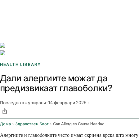
Benchmarks
Stories
FAQ
Sign up / Log in
HEALTH LIBRARY
Дали алергиите можат да
предизвикаат главоболки?
Последно ажурирање
14 февруари 2025 г.
Дома
Здравствен Блог
Can Allergies Cause Headaches
Алергиите и главоболките често имаат скриена врска што многу