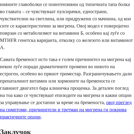
нивните главоболки се поинтензивни од типичната тапа болка
во главата – се чувствуваат пулсирачки, еднострани,
чувствителни на светлина, или придружени со мачнина, од кои
сите се карактеристични за мигрена. Овој модел е поверојатно
поврзан со метаболизмот на витамини Б, особено кај луѓе со
MTHFR генетска варијанта, отколку со железото или витаминот
А.
Самата бременост исто така е голем причинител на мигрена кај
некои луѓе поради драматичните промени во нивото на
естроген, особено во првиот триместар. Разграничувањето дали
пренаталниот витамин или хормоните на бременоста се
главниот двигател бара клиничка проценка. За детален поглед
на тоа како се чувствуваат епизодите на мигрена и какви опции
за управување се достапни за време на бременоста,
овој преглед
на симптоми, причинители и третман на мигрена ги покрива
практичните опции
.
Заклучок