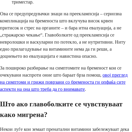
триместар.
Ова се предупредувачки знаци на прееклампсија – сериозна
компликација на бременоста што вклучува висок крвен
притисок и стрес на органите – и бара итна евалуација, а не
„стражарско чекање“. Главоболките од прееклампсија се
невролошки и васкуларни по потекло, а не нутритивни. Ниту
едно прилагодување на витамините нема да ги реши, а
доцнењето во евалуацијата е навистина опасно.
За пошироко разбирање на симптомите на бременост кои се
очекувани наспроти оние што бараат брза помош,
овој преглед
на симптоми и грижи поврзани со бременоста ги опфаќа сите
аспекти на она што треба да го внимавате
.
Што ако главоболките се чувствуваат
како мигрена?
Некои луѓе кои земаат пренатални витамини забележуваат дека