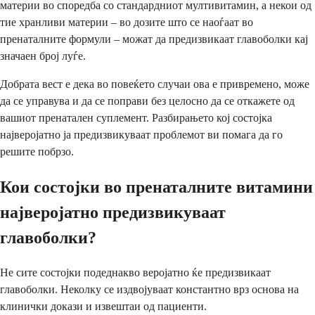
материи во споредба со стандардниот мултивитамин, а некои од
тие хранливи материи – во дозите што се наоѓаат во
пренаталните формули – можат да предизвикаат главоболки кај
значаен број луѓе.
Добрата вест е дека во повеќето случаи ова е привремено, може
да се управува и да се поправи без целосно да се откажете од
вашиот пренатален суплемент. Разбирањето кој состојка
најверојатно ја предизвикуваат проблемот ви помага да го
решите побрзо.
Кои состојки во пренаталните витамини
најверојатно предизвикуваат
главоболки?
Не сите состојки подеднакво веројатно ќе предизвикаат
главоболки. Неколку се издвојуваат константно врз основа на
клинички докази и извештаи од пациенти.