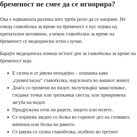
бременост не смее да се игнорира?
Ова е најважната разлика што треба јасно да се направи. Не
секоја главоболка за време на бременост е нус појава од
пренатални витамини, а некои главоболки за време на
бременост се медицински итни случаи.
Барајте медицинска помош истиот ден за главоболка за време на
бременост која:
Е силна и се јавува ненадејно – опишана како
„громогласна“ главоболка, најсилната во вашиот живот.
Доаѓа со промени во видот, вклучувајќи замаглување,
гледање точки или трепкачки светла, или привремена
загуба на видот.
Придружува оток на рацете, лицето или нозете.
Се појавува заедно со болка во горниот дел на стомакот,
мачнина или болка во рамото.
Се јавува со силна главоболка, особено во третиот