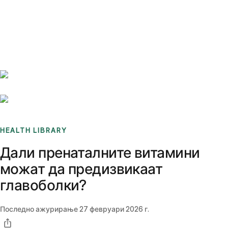
Benchmarks
Stories
FAQ
Sign up / Log in
HEALTH LIBRARY
Дали пренаталните витамини
можат да предизвикаат
главоболки?
Последно ажурирање
27 февруари 2026 г.