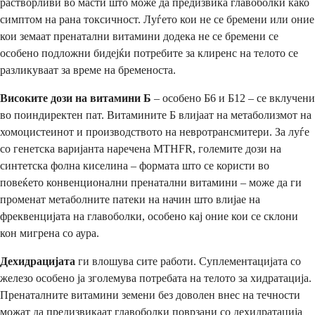
растворливи во масти што може да предизвика главоболки како
симптом на рана токсичност. Луѓето кои не се бремени или оние
кои земаат пренатални витамини додека не се бремени се
особено подложни бидејќи потребите за клиренс на телото се
разликуваат за време на бременоста.
Високите дози на витамини Б
– особено Б6 и Б12 – се вклучени
во поиндиректен пат. Витамините Б влијаат на метаболизмот на
хомоцистеинот и производството на невротрансмитери. За луѓе
со генетска варијанта наречена MTHFR, големите дози на
синтетска фолна киселина – формата што се користи во
повеќето конвенционални пренатални витамини – може да ги
променат метаболните патеки на начин што влијае на
фреквенцијата на главоболки, особено кај оние кои се склони
кон мигрена со аура.
Дехидрацијата
ги влошува сите работи. Суплементацијата со
железо особено ја зголемува потребата на телото за хидратација.
Пренаталните витамини земени без доволен внес на течности
можат да предизвикаат главоболки поврзани со дехидратација