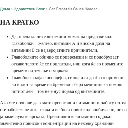
Дома
Здравствен Блог
Can Prenatals Cause Headaches
НА КРАТКО
Да, пренаталните витамини можат да предизвикаат
главоболки – железо, витамин А и високи дози на
витамини Б се најверојатните причинители.
Главоболките обично се привремени и се подобруваат
откако телото ќе се прилагоди, или кога ќе го промените
времето на земање и марката.
Главоболка која е ненадејна, силна или доаѓа со промени
во видот за време на бременост бара медицинска помош
истиот ден – тоа не е нус појава од витамините.
Ако сте почнале да земате пренатални витамини и набргу потоа
сте забележале дека главата ве боли повеќе од вообичаено, не си
ја замислувате врската. Пренаталните витамини содржат
значително повисоки концентрации на неколку хранливи