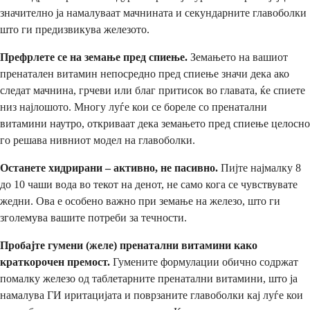
значително ја намалуваат мачнината и секундарните главоболки
што ги предизвикува железото.
Префрлете се на земање пред спиење.
Земањето на вашиот
пренатален витамин непосредно пред спиење значи дека ако
следат мачнина, грчеви или благ притисок во главата, ќе спиете
низ најлошото. Многу луѓе кои се бореле со пренатални
витамини наутро, откриваат дека земањето пред спиење целосно
го решава нивниот модел на главоболки.
Останете хидрирани – активно, не пасивно.
Пијте најмалку 8
до 10 чаши вода во текот на денот, не само кога се чувствувате
жедни. Ова е особено важно при земање на железо, што ги
зголемува вашите потреби за течности.
Пробајте гумени (желе) пренатални витамини како
краткорочен премост.
Гумените формулации обично содржат
помалку железо од таблетарните пренатални витамини, што ја
намалува ГИ иритацијата и поврзаните главоболки кај луѓе кои