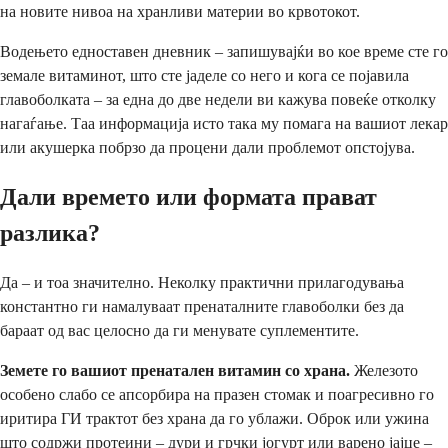
на новите нивоа на хранливи материи во крвотокот.
Водењето едноставен дневник – запишувајќи во кое време сте го
земале витаминот, што сте јаделе со него и кога се појавила
главоболката – за една до две недели ви кажува повеќе отколку
нагаѓање. Таа информација исто така му помага на вашиот лекар
или акушерка побрзо да процени дали проблемот опстојува.
Дали времето или формата прават
разлика?
Да – и тоа значително. Неколку практични прилагодувања
константно ги намалуваат пренаталните главоболки без да
бараат од вас целосно да ги менувате суплементите.
Земете го вашиот пренатален витамин со храна.
Железото
особено слабо се апсорбира на празен стомак и поагресивно го
иритира ГИ трактот без храна да го ублажи. Оброк или ужина
што содржи протеини – дури и грчки јогурт или варено јајце –