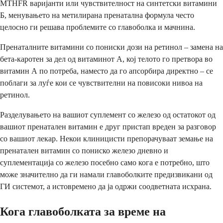
MTHFR варијанти или чувствителност на синтетски витамини
Б, менувањето на метилирана пренатална формула често
целосно ги решава проблемите со главоболка и мачнина.
Пренаталните витамини со пониски дози на ретинол – замена на
бета-каротен за дел од витаминот А, кој телото го претвора во
витамин А по потреба, наместо да го апсорбира директно – се
поблаги за луѓе кои се чувствителни на повисоки нивоа на
ретинол.
Разделувањето на вашиот суплемент со железо од остатокот од
вашиот пренатален витамин е друг пристап вреден за разговор
со вашиот лекар. Некои клиницисти препорачуваат земање на
пренатален витамин со пониско железо дневно и
суплементација со железо посебно само кога е потребно, што
може значително да ги намали главоболките предизвикани од
ГИ системот, а истовремено да ја одржи соодветната исхрана.
Кога главоболката за време на