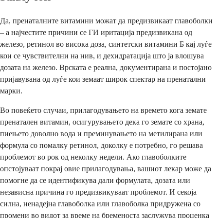
Да, пренаталните витамини можат да предизвикаат главоболки
– а најчестите причини се ГИ иритација предизвикана од
железо, ретинол во висока доза, синтетски витамини Б кај луѓе
кои се чувствителни на нив, и дехидратација што ја влошува
дозата на железо. Врската е реална, документирана и постојано
пријавувана од луѓе кои земаат широк спектар на пренатални
марки.
Во повеќето случаи, прилагодувањето на времето кога земате
пренатален витамин, осигурувањето дека го земате со храна,
пиењето доволно вода и преминувањето на метилирана или
формула со помалку ретинол, доколку е потребно, го решава
проблемот во рок од неколку недели. Ако главоболките
опстојуваат покрај овие прилагодувања, вашиот лекар може да
помогне да се идентификува дали формулата, дозата или
независна причина го предизвикуваат проблемот. И секоја
силна, ненадејна главоболка или главоболка придружена со
промени во видот за време на бременоста заслужува проценка