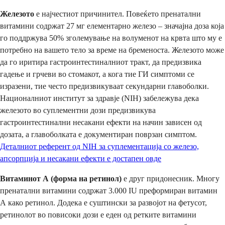
Железото
е најчестиот причинител. Повеќето пренатални
витамини содржат 27 мг елементарно железо – значајна доза која
го поддржува 50% зголемување на волуменот на крвта што му е
потребно на вашето тело за време на бременоста. Железото може
да го иритира гастроинтестиналниот тракт, да предизвика
гадење и грчеви во стомакот, а кога тие ГИ симптоми се
изразени, тие често предизвикуваат секундарни главоболки.
Националниот институт за здравје (NIH) забележува дека
железото во суплементни дози предизвикува
гастроинтестинални несакани ефекти на начин зависен од
дозата, а главоболката е документиран поврзан симптом.
Деталниот референт од NIH за суплементација со железо,
апсорпција и несакани ефекти е достапен овде
Витаминот А (форма на ретинол)
е друг придонесник. Многу
пренатални витамини содржат 3.000 IU преформиран витамин
А како ретинол. Додека е суштински за развојот на фетусот,
ретинолот во повисоки дози е еден од ретките витамини