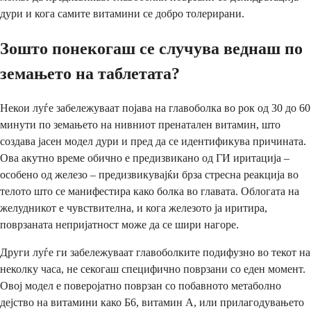
дури и кога самите витамини се добро толерирани.
Зошто понекогаш се случува веднаш по
земањето на таблетата?
Некои луѓе забележуваат појава на главоболка во рок од 30 до 60
минути по земањето на нивниот пренатален витамин, што
создава јасен модел дури и пред да се идентификува причината.
Ова акутно време обично е предизвикано од ГИ иритација –
особено од железо – предизвикувајќи брза стресна реакција во
телото што се манифестира како болка во главата. Облогата на
желудникот е чувствителна, и кога железото ја иритира,
поврзаната непријатност може да се шири нагоре.
Други луѓе ги забележуваат главоболките подифузно во текот на
неколку часа, не секогаш специфично поврзани со еден момент.
Овој модел е поверојатно поврзан со побавното метаболно
дејство на витамини како Б6, витамин А, или прилагодувањето