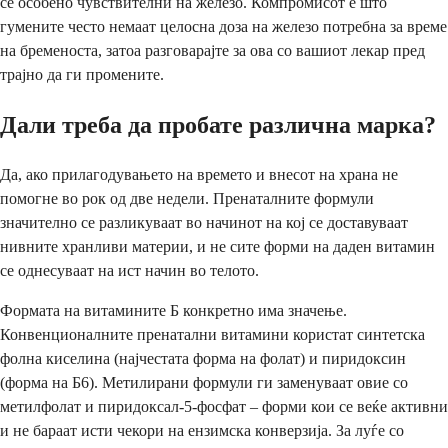
се особено чувствителни на железо. Компромисот е што
гумените често немаат целосна доза на железо потребна за време
на бременоста, затоа разговарајте за ова со вашиот лекар пред
трајно да ги промените.
Дали треба да пробате различна марка?
Да, ако прилагодувањето на времето и внесот на храна не
помогне во рок од две недели. Пренаталните формули
значително се разликуваат во начинот на кој се доставуваат
нивните хранливи материи, и не сите форми на даден витамин
се однесуваат на ист начин во телото.
Формата на витамините Б конкретно има значење.
Конвенционалните пренатални витамини користат синтетска
фолна киселина (најчестата форма на фолат) и пиридоксин
(форма на Б6). Метилирани формули ги заменуваат овие со
метилфолат и пиридоксал-5-фосфат – форми кои се веќе активни
и не бараат исти чекори на ензимска конверзија. За луѓе со