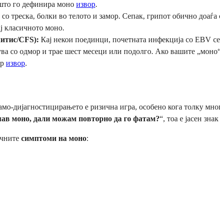
 што го дефинира моно
извор
.
о треска, болки во телото и замор. Сепак, грипот обично доаѓа
ај класичното моно.
итис/CFS):
Кај некои поединци, почетната инфекција со EBV се 
ва со одмор и трае шест месеци или подолго. Ако вашите „моно“
ар
извор
.
амо-дијагностицирањето е ризична игра, особено кога толку мно
мав моно, дали можам повторно да го фатам?
“, тоа е јасен зн
ичните
симптоми на моно
: