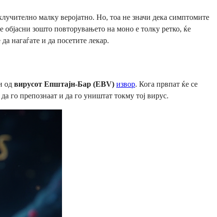
клучително малку веројатно. Но, тоа не значи дека симптомите
е објасни зошто повторувањето на моно е толку ретко, ќе
а нагаѓате и да посетите лекар.
и од
вирусот Епштајн-Бар (EBV)
извор
. Кога првпат ќе се
а го препознаат и да го уништат токму тој вирус.