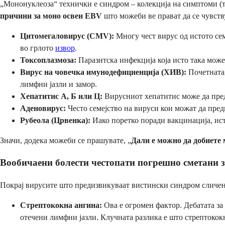
„Мононуклеоза“ технички е синдром – колекција на симптоми (тр
причини за моно освен EBV
што можеби ве прават да се чувств
Цитомегаловирус (CMV):
Многу чест вирус од истото сем
во грлото
извор
.
Токсоплазмоза:
Паразитска инфекција која исто така може
Вирус на човечка имунодефициенција (ХИВ):
Почетната,
лимфни јазли и замор.
Хепатитис А, Б или Ц:
Вирусниот хепатитис може да преди
Аденовирус:
Често семејство на вируси кои можат да пре
Рубеола (Црвенка):
Иако поретко поради вакцинација, ист
Значи, додека можеби се прашувате, „
Дали е можно да добиете 
Вообичаени болести честопати погрешно сметани 
Покрај вирусите што предизвикуваат вистински синдром сличен
Стрептококна ангина:
Ова е огромен фактор. Дебатата за
отечени лимфни јазли. Клучната разлика е што стрептококн