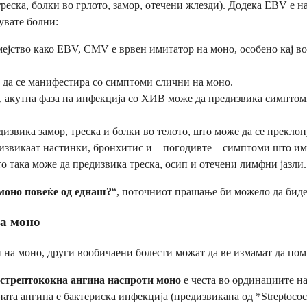
еска, болки во грлото, замор, отечени жлезди). Додека EBV е на
увате болни:
ејство како EBV, CMV е врвен имитатор на моно, особено кај во
 да се манифестира со симптоми слични на моно.
 акутна фаза на инфекција со ХИВ може да предизвика симптоми
звика замор, треска и болки во телото, што може да се преклоп
дизвикаат настинки, бронхитис и – погодивте – симптоми што и
о така може да предизвика треска, осип и отечени лимфни јазли.
моно повеќе од еднаш?
“, поточниот прашање би можело да биде
за моно
 на моно, други вообичаени болести можат да ве измамат да по
стрептококна ангина наспроти моно
е честа во ординациите на
ата ангина е бактериска инфекција (предизвикана од *Streptoco