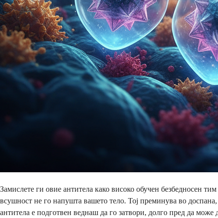
Замислете ги овие антитела како високо обучен безбедносен тим 
всушност не го напушта вашето тело. Тој преминува во доспана, 
антитела е подготвен веднаш да го затвори, долго пред да може