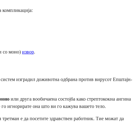
а компликација:
ми со моно)
извор
.
 систем изградил доживотна одбрана против вирусот Епштајн-
 моно
или друга вообичаена состојба како стрептококна ангина
е го игнорирате она што ви го кажува вашето тело.
 третман е да посетите здравствен работник. Тие можат да