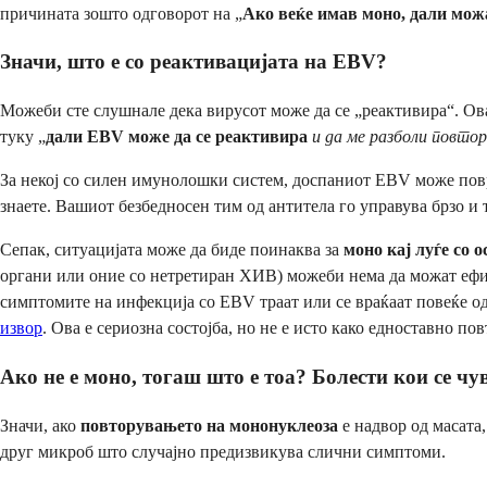
причината зошто одговорот на „
Ако веќе имав моно, дали мож
Значи, што е со реактивацијата на EBV?
Можеби сте слушнале дека вирусот може да се „реактивира“. Ова 
туку „
дали EBV може да се реактивира
и да ме разболи повто
За некој со силен имунолошки систем, доспаниот EBV може поврем
знаете. Вашиот безбедносен тим од антитела го управува брзо и
Сепак, ситуацијата може да биде поинаква за
моно кај луѓе со
органи или оние со нетретиран ХИВ) можеби нема да можат ефик
симптомите на инфекција со EBV траат или се враќаат повеќе од
извор
. Ова е сериозна состојба, но не е исто како едноставно по
Ако не е моно, тогаш што е тоа? Болести кои се ч
Значи, ако
повторувањето на мононуклеоза
е надвор од масата,
друг микроб што случајно предизвикува слични симптоми.