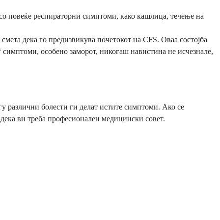
 со повеќе респираторни симптоми, како кашлица, течење на
смета дека го предизвикува почетокот на CFS. Оваа состојба
 симптоми, особено заморот, никогаш навистина не исчезнале,
гу различни болести ги делат истите симптоми. Ако се
ак дека ви треба професионален медицински совет.