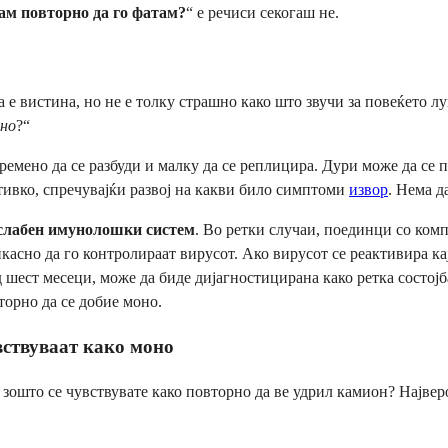
ам повторно да го фатам?
“ е речиси секогаш не.
е вистина, но не е толку страшно како што звучи за повеќето лу
рно
?“
ено да се разбуди и малку да се реплицира. Дури може да се пој
 тивко, спречувајќи развој на какви било симптоми
извор
. Нема д
 ослабен имунолошки систем
. Во ретки случаи, поединци со ко
асно да го контролираат вирусот. Ако вирусот се реактивира ка
 шест месеци, може да биде дијагностицирана како ретка состој
вторно да се добие моно.
увствуваат како моно
 зошто се чувствувате како повторно да ве удрил камион? Највер