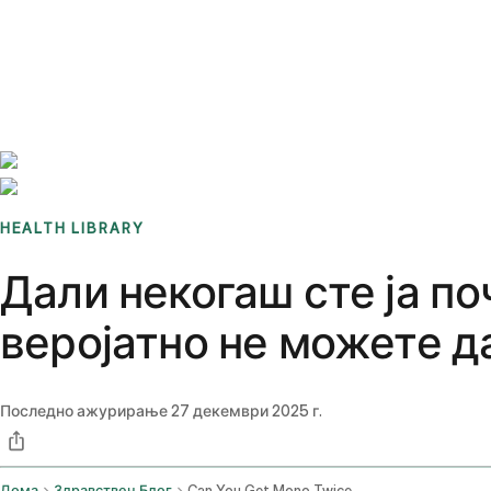
Benchmarks
Stories
FAQ
Sign up / Log in
HEALTH LIBRARY
Дали некогаш сте ја п
веројатно не можете д
Последно ажурирање
27 декември 2025 г.
Дома
Здравствен Блог
Can You Get Mono Twice