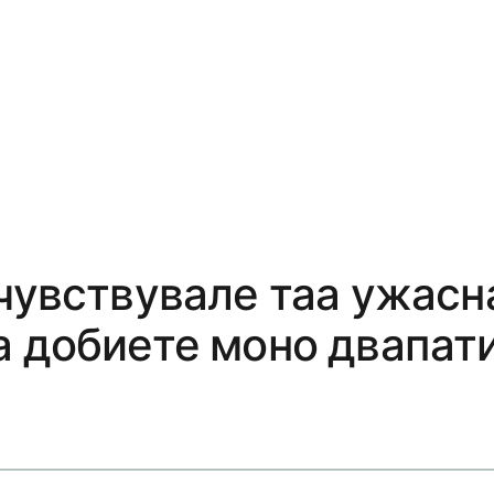
очувствувале таа ужасн
а добиете моно двапат