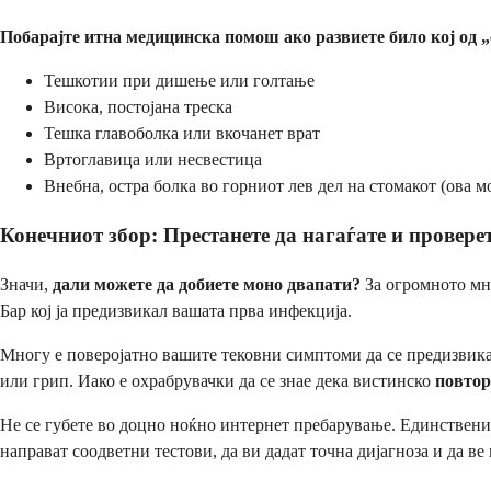
Побарајте итна медицинска помош ако развиете било кој од 
Тешкотии при дишење или голтање
Висока, постојана треска
Тешка главоболка или вкочанет врат
Вртоглавица или несвестица
Внебна, остра болка во горниот лев дел на стомакот (ова м
Конечниот збор: Престанете да нагаѓате и проверет
Значи,
дали можете да добиете моно двапати?
За огромното мн
Бар кој ја предизвикал вашата прва инфекција.
Многу е поверојатно вашите тековни симптоми да се предизвик
или грип. Иако е охрабрувачки да се знае дека вистинско
повтор
Не се губете во доцно ноќно интернет пребарување. Единственио
направат соодветни тестови, да ви дадат точна дијагноза и да ве 