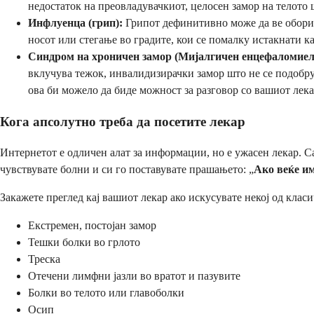
недостаток на преовладувачкиот, целосен замор на телото
Инфлуенца (грип):
Грипот дефинитивно може да ве обори с
носот или стегање во градите, кои се помалку истакнати к
Синдром на хроничен замор (Мијалгичен енцефаломиел
вклучува тежок, инвалидизирачки замор што не се подобру
ова би можело да биде можност за разговор со вашиот лек
Кога апсолутно треба да посетите лекар
Интернетот е одличен алат за информации, но е ужасен лекар. С
чувствувате болни и си го поставувате прашањето: „
Ако веќе и
Закажете преглед кај вашиот лекар ако искусувате некој од клас
Екстремен, постојан замор
Тешки болки во грлото
Треска
Отечени лимфни јазли во вратот и пазувите
Болки во телото или главоболки
Осип