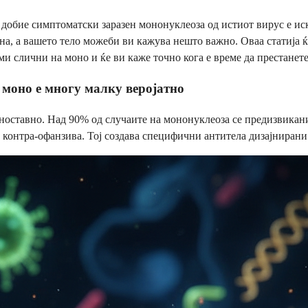
е добие симптоматски заразен мононуклеоза од истиот вирус е ис
на, а вашето тело можеби ви кажува нешто важно. Оваа статија ќ
слични на моно и ќе ви каже точно кога е време да престанете д
 моно е многу малку веројатно
едноставно. Над 90% од случаите на мононуклеоза се предизвикан
онтра-офанзива. Тој создава специфични антитела дизајнирани д