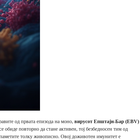
равите од првата епизода на моно,
вирусот Епштајн-Бар (EBV)
се обиде повторно да стане активен, тој безбедносен тим од
паметите толку живописно. Овој доживотен имунитет е