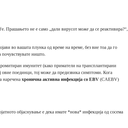
ѓе. Прашањето не е само „дали вирусот може да се реактивира?“,
ави во вашата плунка од време на време, без вие тоа да го
а почувствувате ништо.
мпромитиран имунитет (како приматели на трансплантирани
ј овие поединци, тој може да предизвика симптоми. Кога
ба наречена
хронична активна инфекција со EBV
(CAEBV)
ојатното објаснување е дека имате *нова* инфекција од сосема