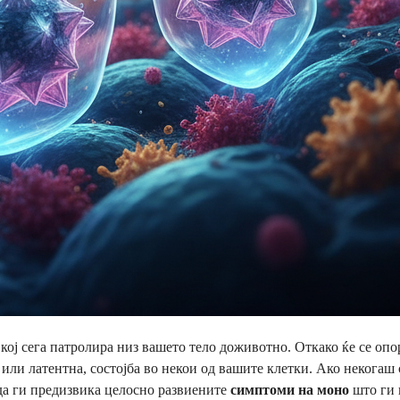
кој сега патролира низ вашето тело доживотно. Откако ќе се опо
или латентна, состојба во некои од вашите клетки. Ако некогаш 
 да ги предизвика целосно развиените
симптоми на моно
што ги 