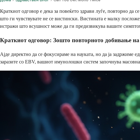
Краткиот одговор е дека за повеќето здрави луѓе, повторно да с
што ги чувствувате не се вистински. Вистината е малку посложе
истражи што всушност може да ги предизвикува вашите симптоми 
Краткиот одговор: Зошто повторното добивање на
Ајде директно да се фокусираме на науката, но да ја задржиме 
заразите со EBV, вашиот имунолошки систем започнува масовна к