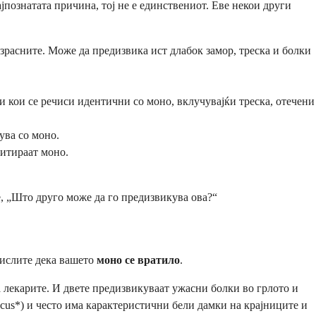
јпознатата причина, тој не е единствениот. Еве некои други
зрасните. Може да предизвика ист длабок замор, треска и болки
 кои се речиси идентични со моно, вклучувајќи треска, отечени
ува со моно.
митираат моно.
, „Што друго може да го предизвикува ова?“
мислите дека вашето
моно се вратило
.
 лекарите. И двете предизвикуваат ужасни болки во грлото и
ccus*) и често има карактеристични бели дамки на крајниците и