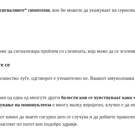
„сигналните“ симптоми
, кои би можеле да укажуваат на сериозн
оже да сигнализира проблем со слезината, која може да се зголе
е се
озинство луѓе, одговорот е утешително не. Вашиот имунолошки
ани од една од многуте други
болести кои се чувствуваат како
ување на мононуклеоза
е многу малку веројатно, клучно е да н
т начин да знаете сигурно што се случува и да добиете правилен
насочат по патот кон подобро здравје.