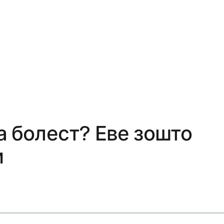
а болест? Еве зошто
и