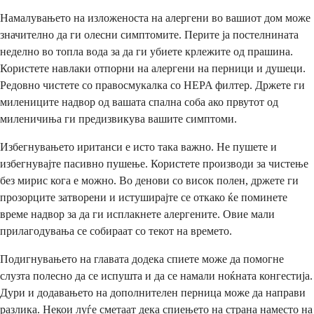
Намалувањето на изложеноста на алергени во вашиот дом може
значително да ги олесни симптомите. Перите ја постелнината
неделно во топла вода за да ги убиете крлежите од прашина.
Користете навлаки отпорни на алергени на перници и душеци.
Редовно чистете со правосмукалка со HEPA филтер. Држете ги
милениците надвор од вашата спална соба ако првутот од
миленичиња ги предизвикува вашите симптоми.
Избегнувањето иританси е исто така важно. Не пушете и
избегнувајте пасивно пушење. Користете производи за чистење
без мирис кога е можно. Во денови со висок полен, држете ги
прозорците затворени и истуширајте се откако ќе поминете
време надвор за да ги исплакнете алергените. Овие мали
прилагодувања се собираат со текот на времето.
Подигнувањето на главата додека спиете може да помогне
слузта полесно да се испушта и да се намали ноќната конгестија.
Дури и додавањето на дополнителен перница може да направи
разлика. Некои луѓе сметаат дека спиењето на страна наместо на