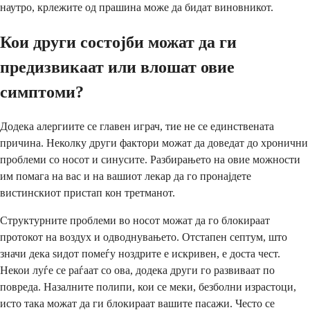
наутро, крлежите од прашина може да бидат виновникот.
Кои други состојби можат да ги
предизвикаат или влошат овие
симптоми?
Додека алергиите се главен играч, тие не се единствената
причина. Неколку други фактори можат да доведат до хронични
проблеми со носот и синусите. Разбирањето на овие можности
им помага на вас и на вашиот лекар да го пронајдете
вистинскиот пристап кон третманот.
Структурните проблеми во носот можат да го блокираат
протокот на воздух и одводнувањето. Отстапен септум, што
значи дека ѕидот помеѓу ноздрите е искривен, е доста чест.
Некои луѓе се раѓаат со ова, додека други го развиваат по
повреда. Назалните полипи, кои се меки, безболни израстоци,
исто така можат да ги блокираат вашите пасажи. Често се