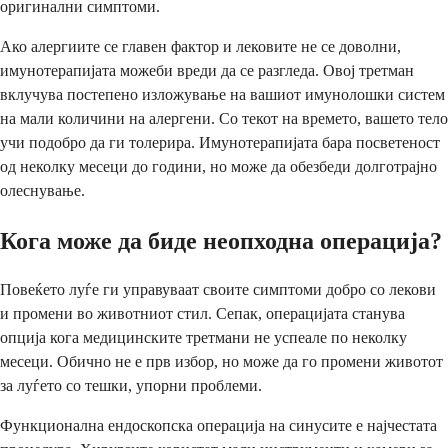
оригинални симптоми.
Ако алергиите се главен фактор и лековите не се доволни,
имунотерапијата можеби вреди да се разгледа. Овој третман
вклучува постепено изложување на вашиот имунолошки систем
на мали количини на алергени. Со текот на времето, вашето тело
учи подобро да ги толерира. Имунотерапијата бара посветеност
од неколку месеци до години, но може да обезбеди долготрајно
олеснување.
Кога може да биде неопходна операција?
Повеќето луѓе ги управуваат своите симптоми добро со лекови
и промени во животниот стил. Сепак, операцијата станува
опција кога медицинските третмани не успеале по неколку
месеци. Обично не е прв избор, но може да го промени животот
за луѓето со тешки, упорни проблеми.
Функционална ендоскопска операција на синусите е најчестата