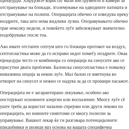
процедура. Хирурзите користат мали инструменти и камери за
отстранување на блокади, зголемување на одводните патишта и
отстранување на полипи. Операцијата обично се изведува преку
ноздрите, така што нема видливи лузни. Опоравувањето обично
трае неколку недели, и повеќето луѓе забележуваат значително
подобрување после тоа.
Ако имате отстапен септум што го блокира протокот на воздух,
септопластика може да го исправи ѕидот помеѓу ноздрите. Оваа
процедура често се комбинира со операција на синусите ако се
присутни двата проблеми. Балонска синусопластика е помалку
инвазивна опција за некои луѓе. Мал балон се вметнува во
отворот на синусот и нежно се надува за да се прошири пасажот.
Операцијата не е загарантирано лекување, особено ако
опстојуваат основните алергии или воспаление. Многу луѓе сè
уште треба да користат назални спрејови или други лекови по
операцијата, но нивните симптоми се многу полесни за
управување. Вашиот лекар ќе ги разговара потенцијалните
придобивки и ризици врз основа на вашата специфична