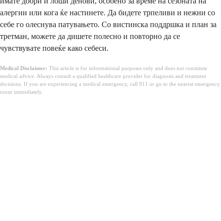
имате добри и лоши денови, особено за време на сезоната на
алергии или кога ќе настинете. Да бидете трпеливи и нежни со
себе го олеснува патувањето. Со вистинска поддршка и план за
третман, можете да дишете полесно и повторно да се
чувствувате повеќе како себеси.
Medical Disclaimer:
This article is for informational purposes only and does not constitute
medical advice. Always consult a qualified healthcare provider for diagnosis and treatment
decisions. If you are experiencing a medical emergency, call 911 or go to the nearest emergency
room immediately.