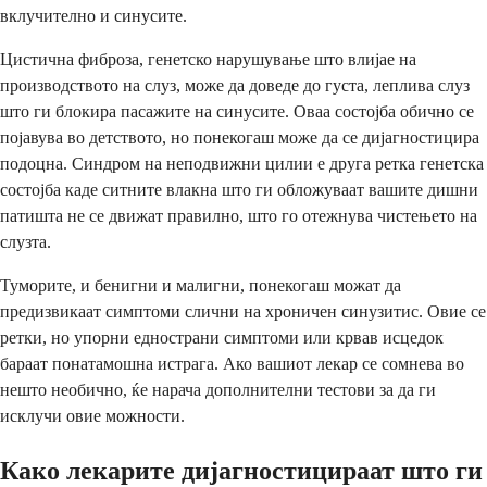
вклучително и синусите.
Цистична фиброза, генетско нарушување што влијае на
производството на слуз, може да доведе до густа, леплива слуз
што ги блокира пасажите на синусите. Оваа состојба обично се
појавува во детството, но понекогаш може да се дијагностицира
подоцна. Синдром на неподвижни цилии е друга ретка генетска
состојба каде ситните влакна што ги обложуваат вашите дишни
патишта не се движат правилно, што го отежнува чистењето на
слузта.
Туморите, и бенигни и малигни, понекогаш можат да
предизвикаат симптоми слични на хроничен синузитис. Овие се
ретки, но упорни еднострани симптоми или крвав исцедок
бараат понатамошна истрага. Ако вашиот лекар се сомнева во
нешто необично, ќе нарача дополнителни тестови за да ги
исклучи овие можности.
Како лекарите дијагностицираат што ги