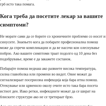
грб исто така помага.
Кога треба да посетите лекар за вашите
симптоми?
Не морате сами да се борите со хроничните проблеми со носот и
синусите. Знаењето кога да побарате професионална помош
може да спречи компликации и да ве насочи кон олеснување
побрзо. Ако вашите симптоми траат подолго од 10 дена без
подобрување, време е да закажете состанок.
Побарајте помош веднаш ако развиете висока температура,
силна главоболка или промени во видот. Овие можат да
сигнализираат посериозна инфекција која бара итна помош.
Отекување или црвенило околу очите исто така бара посета
истиот ден. Иако ретки, инфекциите можат да се шират на
блиските структури ако не се третираат брзо.