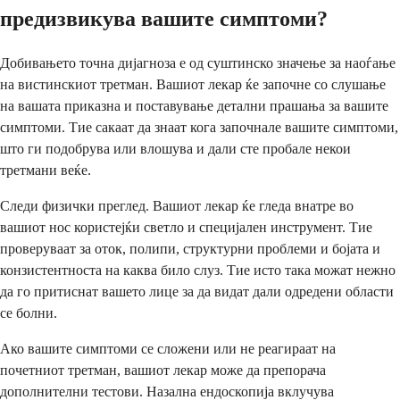
предизвикува вашите симптоми?
Добивањето точна дијагноза е од суштинско значење за наоѓање
на вистинскиот третман. Вашиот лекар ќе започне со слушање
на вашата приказна и поставување детални прашања за вашите
симптоми. Тие сакаат да знаат кога започнале вашите симптоми,
што ги подобрува или влошува и дали сте пробале некои
третмани веќе.
Следи физички преглед. Вашиот лекар ќе гледа внатре во
вашиот нос користејќи светло и специјален инструмент. Тие
проверуваат за оток, полипи, структурни проблеми и бојата и
конзистентноста на каква било слуз. Тие исто така можат нежно
да го притиснат вашето лице за да видат дали одредени области
се болни.
Ако вашите симптоми се сложени или не реагираат на
почетниот третман, вашиот лекар може да препорача
дополнителни тестови. Назална ендоскопија вклучува