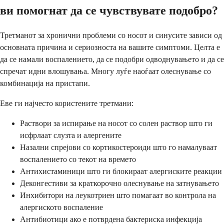
ви помогнат да се чувствувате подобро?
Третманот за хронични проблеми со носот и синусите зависи од
основната причина и сериозноста на вашите симптоми. Целта е
да се намали воспалението, да се подобри одводнувањето и да се
спречат идни влошувања. Многу луѓе наоѓаат олеснување со
комбинација на пристапи.
Еве ги најчесто користените третмани:
Раствори за испирање на носот со солен раствор што ги
исфрлаат слузта и алергените
Назални спрејови со кортикостероиди што го намалуваат
воспалението со текот на времето
Антихистаминици што ги блокираат алергиските реакции
Деконгестиви за краткорочно олеснување на затнувањето
Инхибитори на леукотриен што помагаат во контрола на
алергиското воспаление
Антибиотици ако е потврдена бактериска инфекција