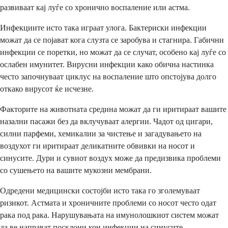
развиваат кај луѓе со хронично воспаление или астма.
Инфекциите исто така играат улога. Бактериски инфекции
можат да се појават кога слузта се заробува и стагнира. Габични
инфекции се поретки, но можат да се случат, особено кај луѓе со
ослабен имунитет. Вирусни инфекции како обична настинка
често започнуваат циклус на воспаление што опстојува долго
откако вирусот ќе исчезне.
Факторите на животната средина можат да ги иритираат вашите
назални пасажи без да вклучуваат алергии. Чадот од цигари,
силни парфеми, хемикалии за чистење и загадувањето на
воздухот ги иритираат деликатните обвивки на носот и
синусите. Дури и сувиот воздух може да предизвика проблеми
со сушењето на вашите мукозни мембрани.
Одредени медицински состојби исто така го зголемуваат
ризикот. Астмата и хроничните проблеми со носот често одат
рака под рака. Нарушувањата на имунолошкиот систем можат
да ве направат посклони кон инфекции на синусите.