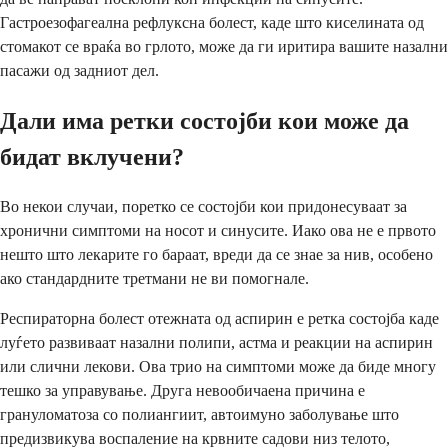
Гастроезофагеална рефлуксна болест, каде што киселината од
стомакот се враќа во грлото, може да ги иритира вашите назални
пасажи од задниот дел.
Дали има ретки состојби кои може да
бидат вклучени?
Во некои случаи, поретко се состојби кои придонесуваат за
хронични симптоми на носот и синусите. Иако ова не е првото
нешто што лекарите го бараат, вреди да се знае за нив, особено
ако стандардните третмани не ви помогнале.
Респираторна болест отежната од аспирин е ретка состојба каде
луѓето развиваат назални полипи, астма и реакции на аспирин
или слични лекови. Ова трио на симптоми може да биде многу
тешко за управување. Друга невообичаена причина е
грануломатоза со полиангиит, автоимуно заболување што
предизвикува воспаление на крвните садови низ телото,