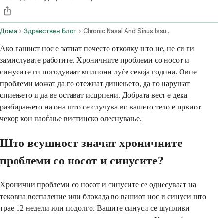
Дома
Здравствен Блог
Chronic Nasal And Sinus Issues Symptoms Allergies And Treatment
Ако вашиот нос е затнат почесто отколку што не, не си ги
замислувате работите. Хроничните проблеми со носот и
синусите ги погодуваат милиони луѓе секоја година. Овие
проблеми можат да го отежнат дишењето, да го нарушат
спиењето и да ве остават исцрпени. Добрата вест е дека
разбирањето на она што се случува во вашето тело е првиот
чекор кон наоѓање вистинско олеснување.
Што всушност значат хроничните
проблеми со носот и синусите?
Хронични проблеми со носот и синусите се однесуваат на
тековна воспаление или блокада во вашиот нос и синуси што
трае 12 недели или подолго. Вашите синуси се шупливи