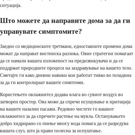
ситуација.
Што можете да направите дома за да ги
управувате симптомите?
Заедно со медицинските третмани, едноставните промени дома
можат да направат вистинска разлика. Овие стратегии помагаат
да се намали вашата изложеност на предизвикувачи и да се
поддржат природните процеси на заздравување на вашето тело.
Сметајте ги како дневни навики кои работат тивко во позадина
за да ги контролираат вашите симптоми.
Користењето овлажнител додава влага во сувиот воздух во
затворен простор. Ова може да спречи исушување и иритација
на вашите назални пасажи. Редовно чистете го вашиот
овлажнител за да спречите растење на мувла. Останувањето
добро хидрирано со пиење многу вода помага да се разредува
вашата слуз, што ја прави полесна за испуштање.