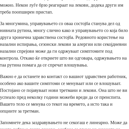
можно. Некои луѓе брзо реагираат на лекови, додека други им
треба поопширен пристап.
За многумина, управувањето со оваа состојба станува дел од
нивната рутина, многу слично како и управувањето со која било
друга хронична здравствена состојба. Редовното користење на
назални испирања, сезонски лекови за алергии или секојдневни
назални спрејови може да ги одржуваат симптомите под
контрола. Откако ќе откриете што ви одговара, одржувањето на
таа рутина помага да се спречат влошувања.
Важно е да останете во контакт со вашиот здравствен работник,
особено ако вашите симптоми се менуваат или се влошуваат.
Постојано се појавуваат нови третмани и лекови. Она што не ви
успеало пред неколку години можеби вреди да се преиспита.
Вашето тело се менува со текот на времето, а исто така и
опциите за третман.
Запомнете дека заздравувањето не секогаш е линеарно. Може да