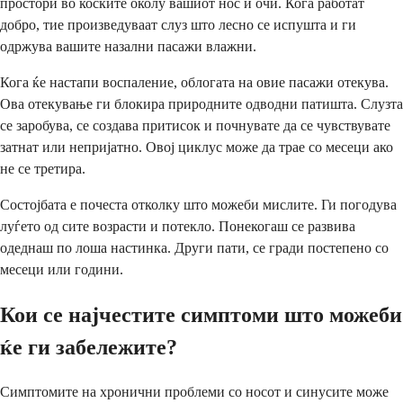
простори во коските околу вашиот нос и очи. Кога работат
добро, тие произведуваат слуз што лесно се испушта и ги
одржува вашите назални пасажи влажни.
Кога ќе настапи воспаление, облогата на овие пасажи отекува.
Ова отекување ги блокира природните одводни патишта. Слузта
се заробува, се создава притисок и почнувате да се чувствувате
затнат или непријатно. Овој циклус може да трае со месеци ако
не се третира.
Состојбата е почеста отколку што можеби мислите. Ги погодува
луѓето од сите возрасти и потекло. Понекогаш се развива
одеднаш по лоша настинка. Други пати, се гради постепено со
месеци или години.
Кои се најчестите симптоми што можеби
ќе ги забележите?
Симптомите на хронични проблеми со носот и синусите може