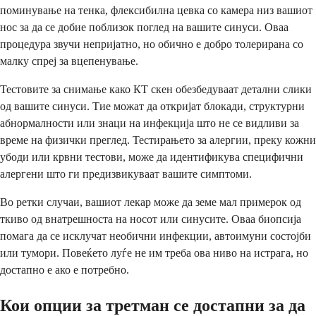
поминување на тенка, флексибилна цевка со камера низ вашиот
нос за да се добие поблизок поглед на вашите синуси. Оваа
процедура звучи непријатно, но обично е добро толерирана со
малку спреј за вцепенување.
Тестовите за снимање како КТ скен обезбедуваат детални слики
од вашите синуси. Тие можат да откријат блокади, структурни
абнормалности или знаци на инфекција што не се видливи за
време на физички преглед. Тестирањето за алергии, преку кожни
убоди или крвни тестови, може да идентификува специфични
алергени што ги предизвикуваат вашите симптоми.
Во ретки случаи, вашиот лекар може да земе мал примерок од
ткиво од внатрешноста на носот или синусите. Оваа биопсија
помага да се исклучат необични инфекции, автоимуни состојби
или тумори. Повеќето луѓе не им треба ова ниво на истрага, но
достапно е ако е потребно.
Кои опции за третман се достапни за да