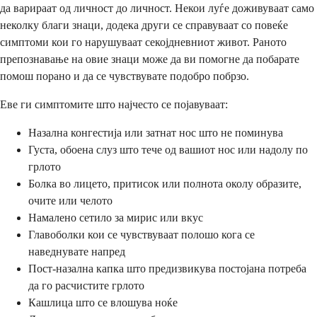
да варираат од личност до личност. Некои луѓе доживуваат само
неколку благи знаци, додека други се справуваат со повеќе
симптоми кои го нарушуваат секојдневниот живот. Раното
препознавање на овие знаци може да ви помогне да побарате
помош порано и да се чувствувате подобро побрзо.
Еве ги симптомите што најчесто се појавуваат:
Назална конгестија или затнат нос што не поминува
Густа, обоена слуз што тече од вашиот нос или надолу по
грлото
Болка во лицето, притисок или полнота околу образите,
очите или челото
Намалено сетило за мирис или вкус
Главоболки кои се чувствуваат полошо кога се
наведнувате напред
Пост-назална капка што предизвикува постојана потреба
да го расчистите грлото
Кашлица што се влошува ноќе