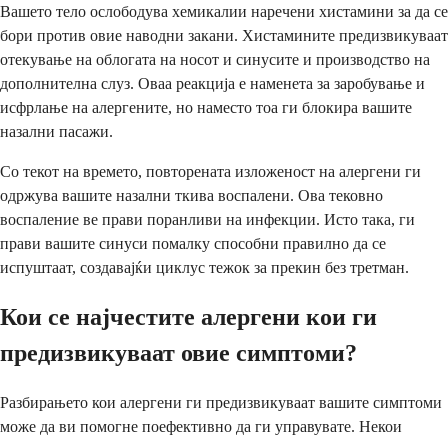
Вашето тело ослободува хемикалии наречени хистамини за да се
бори против овие наводни закани. Хистамините предизвикуваат
отекување на облогата на носот и синусите и производство на
дополнителна слуз. Оваа реакција е наменета за заробување и
исфрлање на алергените, но наместо тоа ги блокира вашите
назални пасажи.
Со текот на времето, повторената изложеност на алергени ги
одржува вашите назални ткива воспалени. Ова тековно
воспаление ве прави поранливи на инфекции. Исто така, ги
прави вашите синуси помалку способни правилно да се
испуштаат, создавајќи циклус тежок за прекин без третман.
Кои се најчестите алергени кои ги
предизвикуваат овие симптоми?
Разбирањето кои алергени ги предизвикуваат вашите симптоми
може да ви помогне поефективно да ги управувате. Некои