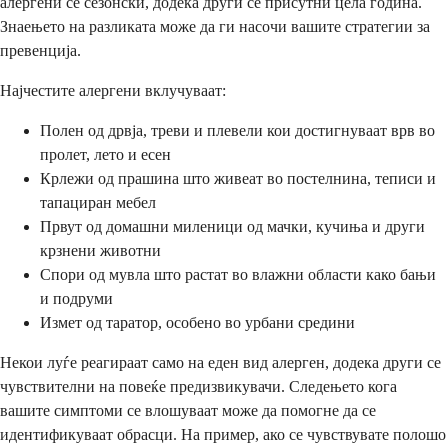
алергени се сезонски, додека други се присутни цела година.
Знаењето на разликата може да ги насочи вашите стратегии за
превенција.
Најчестите алергени вклучуваат:
Полен од дрвја, треви и плевели кои достигнуваат врв во
пролет, лето и есен
Крлежи од прашина што живеат во постелнина, теписи и
тапациран мебел
Првут од домашни миленици од мачки, кучиња и други
крзнени животни
Спори од мувла што растат во влажни области како бањи
и подруми
Измет од таратор, особено во урбани средини
Некои луѓе реагираат само на еден вид алерген, додека други се
чувствителни на повеќе предизвикувачи. Следењето кога
вашите симптоми се влошуваат може да помогне да се
идентификуваат обрасци. На пример, ако се чувствувате полошо