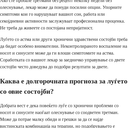
Ако сте пробале третмани без рецепт неколку недели без
олеснување, лекар може да понуди посилни опции. Упорните
симптоми кои го нарушуваат вашиот сон, работа или
секојдневни активности заслужуваат професионална проценка.
Не треба да живеете со постојана непријатност.
Луѓето со астма или други хронични здравствени состојби треба
да бидат особено внимателни. Неконтролираното воспаление на
носот и синусите може да ги влоши симптомите на астма.
Соработката со вашиот лекар за заедничко управување со двете
состојби често доведува до подобри резултати за двете.
Каква е долгорочната прогноза за луѓето
со овие состојби?
Добрата вест е дека повеќето луѓе со хронични проблеми со
носот и синусите наоѓаат олеснување со соодветен третман.
Може да потрае малку обиди и грешки за да се најде
вистинската комбинација на терапии, но подобрувањето е