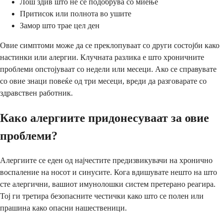
Лош здив што не се подобрува со миење
Притисок или полнота во ушите
Замор што трае цел ден
Овие симптоми може да се преклопуваат со други состојби како
настинки или алергии. Клучната разлика е што хроничните
проблеми опстојуваат со недели или месеци. Ако се справувате
со овие знаци повеќе од три месеци, вреди да разговарате со
здравствен работник.
Како алергиите придонесуваат за овие
проблеми?
Алергиите се еден од најчестите предизвикувачи на хронично
воспаление на носот и синусите. Кога вдишувате нешто на што
сте алергични, вашиот имунолошки систем претерано реагира.
Тој ги третира безопасните честички како што се полен или
прашина како опасни нашественици.