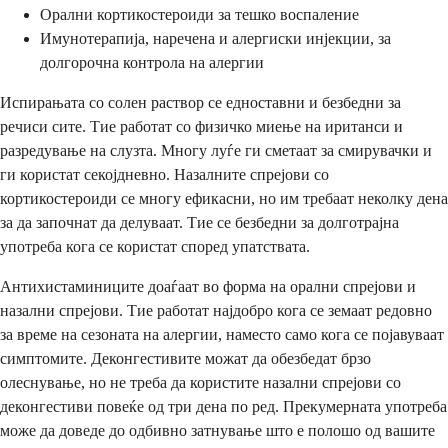
Орални кортикостероиди за тешко воспаление
Имунотерапија, наречена и алергиски инјекции, за
долгорочна контрола на алергии
Испирањата со солен раствор се едноставни и безбедни за
речиси сите. Тие работат со физичко миење на иританси и
разредување на слузта. Многу луѓе ги сметаат за смирувачки и
ги користат секојдневно. Назалните спрејови со
кортикостероиди се многу ефикасни, но им требаат неколку дена
за да започнат да делуваат. Тие се безбедни за долготрајна
употреба кога се користат според упатствата.
Антихистаминиците доаѓаат во форма на орални спрејови и
назални спрејови. Тие работат најдобро кога се земаат редовно
за време на сезоната на алергии, наместо само кога се појавуваат
симптомите. Деконгестивите можат да обезбедат брзо
олеснување, но не треба да користите назални спрејови со
деконгестиви повеќе од три дена по ред. Прекумерната употреба
може да доведе до одбивно затнување што е полошо од вашите