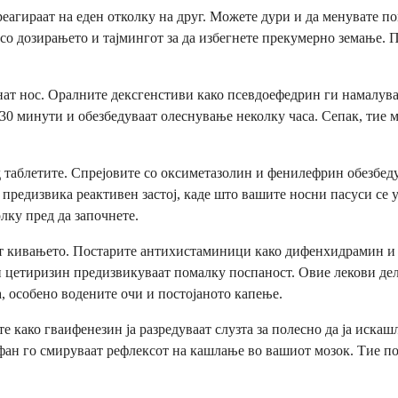
реагираат на еден отколку на друг. Можете дури и да менувате 
 со дозирањето и тајмингот за да избегнете прекумерно земање
тнат нос. Оралните дексгенстиви како псевдоефедрин ги намалув
30 минути и обезбедуваат олеснување неколку часа. Сепак, тие м
д таблетите. Спрејовите со оксиметазолин и фенилeфрин обезбед
 предизвика реактивен застој, каде што вашите носни пасуси се у
лку пред да започнете.
ат кивањето. Постарите антихистаминици како дифенхидрамин и
 цетиризин предизвикуваат помалку поспаност. Овие лекови делу
, особено водените очи и постојаното капење.
е како гваифенезин ја разредуваат слузта за полесно да ја иска
ан го смируваат рефлексот на кашлање во вашиот мозок. Тие по