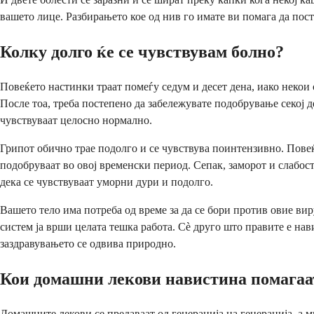
вашето лице. Разбирањето кое од нив го имате ви помага да пос
Колку долго ќе се чувствувам болно?
Повеќето настинки траат помеѓу седум и десет дена, иако некои
После тоа, треба постепено да забележувате подобрување секој де
чувствуваат целосно нормално.
Грипот обично трае подолго и се чувствува поинтензивно. Повеќ
подобруваат во овој временски период. Сепак, заморот и слабост
дека се чувствуваат уморни дури и подолго.
Вашето тело има потреба од време за да се бори против овие в
систем ја врши целата тешка работа. Сè друго што правите е нав
заздравувањето се одвива природно.
Кои домашни лекови навистина помагаа
Домашните лекови се предаваат од генерација на генерација, а 