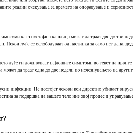
тавите реални очекувања за времето на опоравување и сериознос
 симптоми како постојана кашлица можат да траат две до три нед
н. Некои луѓе се ослободуваат од настинка за само пет дена, дод
ето луѓе ги доживуваат најлошите симптоми во текот на првите т
а можат да траат една до две недели по исчезнувањето на другит
ирусни инфекции. Не постојат лекови кои директно убиваат виру
истина за поддршка на вашето тело низ овој процес и управување
т?
многу од нив навистина нудат олеснување. Тие работат со смиру