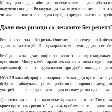
Многу производи комбинираат повеќе лекови во една таблета ил
вклучени состојки. Ризикувате да земате дупликат лекови ако зе
читање на етикетите спречува случајно предозирање и непотреб
Дали има ризици со лековите без рецепт
Без рецепт не значи без ризик. Овие лекови се генерално безбед
здравствени состојби. Информирањето ви помага да донесете без
Безбедноста на ацетаминофенот целосно зависи од останувањето 
производот. Многу комбинирани лекови за настинка содржат ац
ацетаминофен го оптоварува вашиот црн дроб и може да предиз
НСАИЛ како ибупрофен и напроксен можат да ја иритираат слузни
бубрежни заболувања, срцеви проблеми или чирови на желудникот
употреба во високи дози претставува поголем ризик од повремена
Дексгенстивите влијаат на повеќе од само вашиот нос. Тие можа
крвен притисок, срцеви заболувања, проблеми со тироидната жле
така можат да стапат во интеракција со одредени антидепресиви