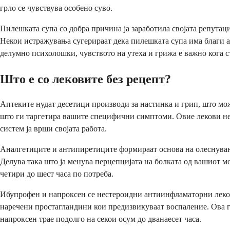
грло се чувствува особено суво.
Пилешката супа со добра причина ја заработила својата репутациј
Некои истражувања сугерираат дека пилешката супа има благи а
делумно психолошки, чувството на утеха и грижа е важно кога с
Што е со лековите без рецепт?
Аптеките нудат десетици производи за настинка и грип, што мож
што ги таргетира вашите специфични симптоми. Овие лекови не 
систем ја врши својата работа.
Аналгетиците и антипиретиците формираат основа на олеснување
Делува така што ја менува перцепцијата на болката од вашиот мо
четири до шест часа по потреба.
Ибупрофен и напроксен се нестероидни антиинфламаторни лекови
наречени простагландини кои предизвикуваат воспаление. Ова ги
напроксен трае подолго на секои осум до дванаесет часа.