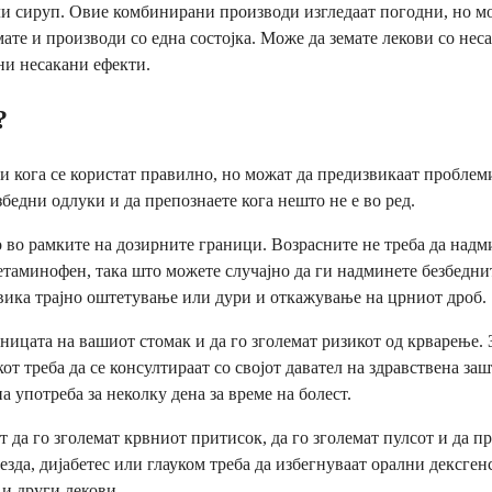
и сируп. Овие комбинирани производи изгледаат погодни, но мо
мате и производи со една состојка. Може да земате лекови со нес
ни несакани ефекти.
?
ни кога се користат правилно, но можат да предизвикаат проблем
бедни одлуки и да препознаете кога нешто не е во ред.
во рамките на дозирните граници. Возрасните не треба да надмин
етаминофен, така што можете случајно да ги надминете безбедн
вика трајно оштетување или дури и откажување на црниот дроб.
цата на вашиот стомак и да го зголемат ризикот од крварење. З
 треба да се консултираат со својот давател на здравствена заш
 употреба за неколку дена за време на болест.
т да го зголемат крвниот притисок, да го зголемат пулсот и да 
зда, дијабетес или глауком треба да избегнуваат орални дексген
 и други лекови.