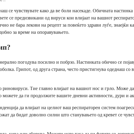
днаш се чувствувате како да ве боли насекаде. Обичната настинка
вете се предизвикани од вируси кои влијаат на вашиот респирато
ично не бара лекови на рецепт за повеќето здрави луѓе, знаејќи к
удобно за време на опоравувањето.
ип?
ерално погодува посилно и побрзо. Настинката обично се појаву
оболка. Грипот, од друга страна, често пристигнува одеднаш со 
риновируси. Тие главно влијаат на вашиот нос и грло. Може да с
но можете да ги продолжите вашите дневни активности, дури и а
денција да влијаат на целиот ваш респираторен систем поагресив
можат да бидат доволно силни што станувањето од кревет се чувс
кашла, кива или зборува. Можете исто така да ги фатите со допи