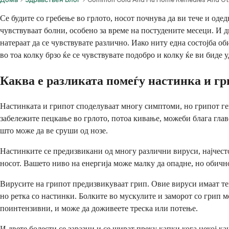
Се будите со гребење во грлото, носот почнува да ви тече и оде
чувствуваат болни, особено за време на постудените месеци. И д
натераат да се чувствувате различно. Иако ниту една состојба об
во тоа колку брзо ќе се чувствувате подобро и колку ќе ви биде 
Каква е разликата помеѓу настинка и гр
Настинката и грипот споделуваат многу симптоми, но грипот ген
забележите пецкање во грлото, потоа кивање, можеби блага глав
што може да ве сруши од нозе.
Настинките се предизвикани од многу различни вируси, најчесто 
носот. Вашето ниво на енергија може малку да опадне, но обич
Вирусите на грипот предизвикуваат грип. Овие вируси имаат тен
но ретка со настинки. Болките во мускулите и заморот со грип 
поинтензивни, и може да доживеете треска или потење.
И двете болести се заразни и се шират преку капки кога некој 