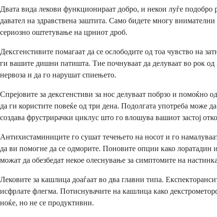
Двата вида лекови функционираат добро, и некои луѓе подобро 
давател на здравствена заштита. Само бидете многу внимателни
сериозно оштетување на црниот дроб.
Дексгенстивите помагаат да се ослободите од тоа чувство на за
ги вашите дишни патишта. Тие почнуваат да делуваат во рок од 
нервоза и да го нарушат спиењето.
Спрејовите за дексгенстиви за нос делуваат побрзо и помоќно о
да ги користите повеќе од три дена. Подолгата употреба може да
создава фрустрирачки циклус што го влошува вашиот застој отко
Антихистаминиците го сушат течењето на носот и го намалува
да ви помогне да се одморите. Поновите опции како лоратадин и
можат да обезбедат некое олеснување за симптомите на настинка
Лековите за кашлица доаѓаат во два главни типа. Експекторансит
исфрлате флегма. Потиснувачите на кашлица како декстрометорф
ноќе, но не се продуктивни.