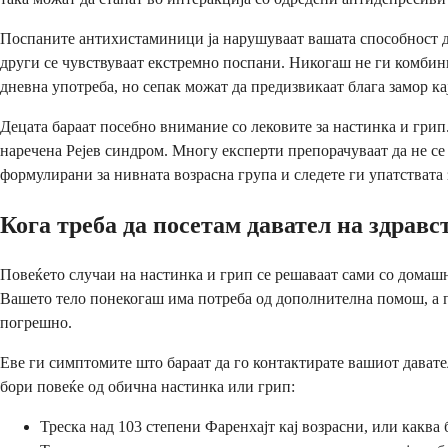
Поспаните антихистаминици ја нарушуваат вашата способност да
други се чувствуваат екстремно поспани. Никогаш не ги комбини
дневна употреба, но сепак можат да предизвикаат блага замор кај
Децата бараат посебно внимание со лековите за настинка и грип
наречена Рејев синдром. Многу експерти препорачуваат да не се
формулирани за нивната возрасна група и следете ги упатствата 
Кога треба да посетам давател на здрав
Повеќето случаи на настинка и грип се решаваат сами со домаш
Вашето тело понекогаш има потреба од дополнителна помош, а 
погрешно.
Еве ги симптомите што бараат да го контактирате вашиот давате
бори повеќе од обична настинка или грип:
Треска над 103 степени Фаренхајт кај возрасни, или каква 