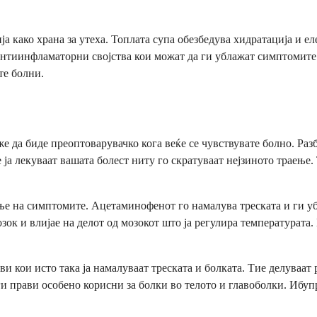
а како храна за утеха. Топлата супа обезбедува хидратација и ел
нтиинфламаторни својства кои можат да ги ублажат симптомите 
те болни.
е да биде преоптоварувачко кога веќе се чувствувате болно. Раз
ја лекуваат вашата болест ниту го скратуваат нејзиното траење
 на симптомите. Ацетаминофенот го намалува треската и ги убл
зок и влијае на делот од мозокот што ја регулира температурата
 кои исто така ја намалуваат треската и болката. Тие делуваа
 прави особено корисни за болки во телото и главоболки. Ибупр