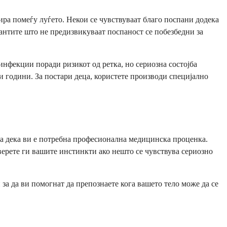
ра помеѓу луѓето. Некои се чувствуваат благо поспани додека
јантите што не предизвикуваат поспаност се побезбедни за
инфекции поради ризикот од ретка, но сериозна состојба
и години. За постари деца, користете производи специјално
оа дека ви е потребна професионална медицинска проценка.
ерете ги вашите инстинкти ако нешто се чувствува сериозно
за да ви помогнат да препознаете кога вашето тело може да се