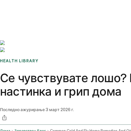
Benchmarks
Stories
FAQ
Sign up / Log in
HEALTH LIBRARY
Се чувствувате лошо?
настинка и грип дома
Последно ажурирање
3 март 2026 г.
Дома
Здравствен Блог