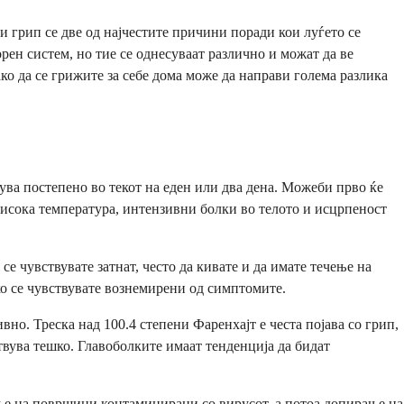
 и грип се две од најчестите причини поради кои луѓето се
рен систем, но тие се однесуваат различно и можат да ве
ако да се грижите за себе дома може да направи голема разлика
ва постепено во текот на еден или два дена. Можеби прво ќе
висока температура, интензивни болки во телото и исцрпеност
е чувствувате затнат, често да кивате и да имате течење на
ко се чувствувате вознемирени од симптомите.
но. Треска над 100.4 степени Фаренхајт е честа појава со грип,
твува тешко. Главоболките имаат тенденција да бидат
рање на површини контаминирани со вирусот, а потоа допирање на