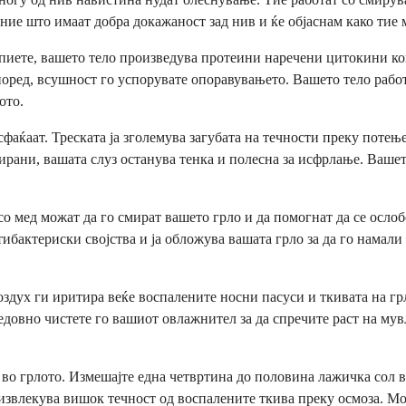
е што имаат добра докажаност зад нив и ќе објаснам како тие м
 спиете, вашето тело произведува протеини наречени цитокини к
оред, всушност го успорувате опоравувањето. Вашето тело работ
ото.
фаќаат. Треската ја зголемува загубата на течности преку поте
рирани, вашата слуз останува тенка и полесна за исфрлање. Ваш
со мед можат да го смират вашето грло и да помогнат да се ослоб
бактериски својства и ја обложува вашата грло за да го намали 
дух ги иритира веќе воспалените носни пасуси и ткивата на грл
Редовно чистете го вашиот овлажнител за да спречите раст на м
 во грлото. Измешајте една четвртина до половина лажичка сол в
а извлекува вишок течност од воспалените ткива преку осмоза. М