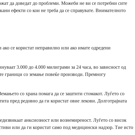
жат да доведат до проблеми. Можеби не ви се потребни сите
акани ефекти со кои не треба да се справувате. Внимателното
и ако се користат неправилно или ако имате одредени
уваат 3.000 до 4.000 милиграми за 24 часа, во зависност од
ите граници со земање повеќе производи. Премногу
емањето со храна помага да се заштити стомакот. Луѓето со
тита пред редовно да ги користат овие лекови. Долготрајната
предизвикаат анксиозност или вознемиреност. Луѓето со висок
стиви или да ги користат само под медицински надзор. Тие исто