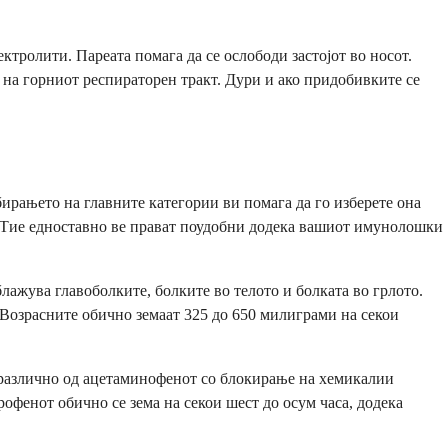
ектролити. Пареата помага да се ослободи застојот во носот.
на горниот респираторен тракт. Дури и ако придобивките се
бирањето на главните категории ви помага да го изберете она
. Тие едноставно ве прават поудобни додека вашиот имунолошки
ажува главоболките, болките во телото и болката во грлото.
. Возрасните обично земаат 325 до 650 милиграми на секои
т различно од ацетаминофенот со блокирање на хемикалии
офенот обично се зема на секои шест до осум часа, додека