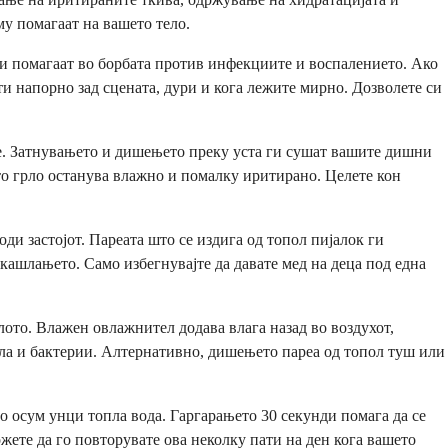
у помагаат на вашето тело.
ои помагаат во борбата против инфекциите и воспалението. Ако
и напорно зад сцената, дури и кога лежите мирно. Дозволете си
ње. Затнувањето и дишењето преку уста ги сушат вашите дишни
ето грло останува влажно и помалку иритирано. Целете кон
оди застојот. Пареата што се издига од топол пијалок ги
кашлањето. Само избегнувајте да давате мед на деца под една
ото. Влажен овлажнител додава влага назад во воздухот,
увла и бактерии. Алтернативно, дишењето пареа од топол туш или
о осум унци топла вода. Гаргарањето 30 секунди помага да се
ожете да го повторувате ова неколку пати на ден кога вашето