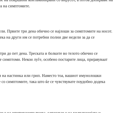
та на симптомите.
ели. Првите три дена обично се најлоши за симптомите на носот.
ека на други им се потребни полни две недели за да се
ри до пет дена. Треската и болките во телото обично се
е симптоми. Некои луѓе, особено постарите лица, пријавуваат
си на настинка или грип. Наместо тоа, вашиот имунолошки
 со симптомите, така што ќе се чувствувате поудобно додека
вање на иритираните ткива, одржување на хидратацијата и