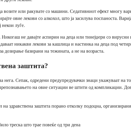
 возите или ракувате со машини. Седативниот ефект многу вари
рајте овие лекови со алкохол, што ја засилува поспаноста. Вари
 некои луѓе.
. Никогаш не давајте аспирин на деца или тинејџери со вирусни 
 даваат никакви лекови за кашлица и настинка на деца под четир
за дозирање базирани на тежината, а не на возраста.
ствена заштита?
на нега. Сепак, одредени предупредувачки знаци укажуваат на т
препознавањето на овие ситуации ве штити од компликации. Дов
л на здравствена заштита порано отколку подоцна, организирани 
било треска што трае повеќе од три дена