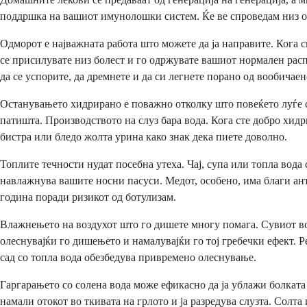
поддршка на вашиот имунолошки систем. Ќе ве спроведам низ они
Одморот е најважната работа што можете да ја направите. Кога
се присилувате низ болест и го одржувате вашиот нормален расп
да се успорите, да дремнете и да си легнете порано од вообичаен
Останувањето хидрирано е поважно отколку што повеќето луѓе с
патишта. Производството на слуз бара вода. Кога сте добро хид
бистра или бледо жолта урина како знак дека пиете доволно.
Топлите течности нудат посебна утеха. Чај, супа или топла вода 
навлажнува вашите носни пасуси. Медот, особено, има благи анти
година поради ризикот од ботулизам.
Влажнењето на воздухот што го дишете многу помага. Сувиот воз
олеснувајќи го дишењето и намалувајќи го тој гребечки ефект. 
сад со топла вода обезбедува привремено олеснување.
Гаргарањето со солена вода може ефикасно да ја ублажи болката
намали отокот во ткивата на грлото и ја разредува слузта. Солт