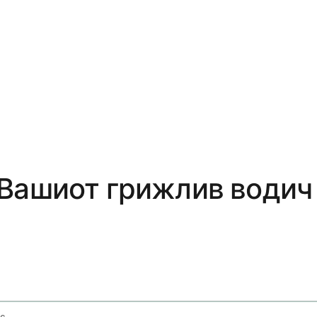
 Вашиот грижлив водич
Common Cold And Flu Home Remedies And Otc Medication