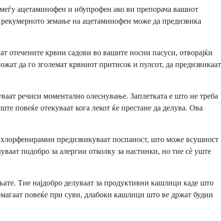
помеѓу ацетаминофен и ибупрофен ако ви препорача вашиот
. Прекумерното земање на ацетаминофен може да предизвика
аат отечените крвни садови во вашите носни пасуси, отворајќи
ожат да го зголемат крвниот притисок и пулсот, да предизвикаат
уваат речиси моментално олеснување. Заплетката е што не треба
ште повеќе отекуваат кога лекот ќе престане да делува. Ова
 хлорфенирамин предизвикуваат поспаност, што може всушност
ваат подобро за алергии отколку за настинки, но тие сè уште
шљате. Тие најдобро делуваат за продуктивни кашлици каде што
магаат повеќе при суви, длабоки кашлици што ве држат будни