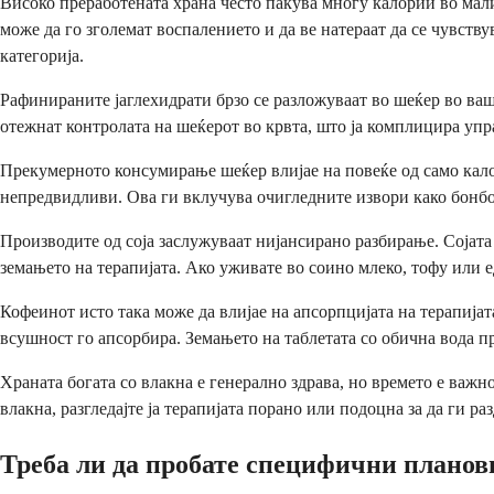
Високо преработената храна често пакува многу калории во ма
може да го зголемат воспалението и да ве натераат да се чувст
категорија.
Рафинираните јаглехидрати брзо се разложуваат во шеќер во ваша
отежнат контролата на шеќерот во крвта, што ја комплицира упр
Прекумерното консумирање шеќер влијае на повеќе од само кало
непредвидливи. Ова ги вклучува очигледните извори како бонбо
Производите од соја заслужуваат нијансирано разбирање. Сојата
земањето на терапијата. Ако уживате во соино млеко, тофу или ед
Кофеинот исто така може да влијае на апсорпцијата на терапијат
всушност го апсорбира. Земањето на таблетата со обична вода пр
Храната богата со влакна е генерално здрава, но времето е важно
влакна, разгледајте ја терапијата порано или подоцна за да ги раз
Треба ли да пробате специфични планов