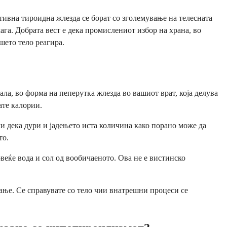
тивна тироидна жлезда се борат со зголемување на телесната
га. Добрата вест е дека промислениот избор на храна, во
шето тело реагира.
а, во форма на пеперутка жлезда во вашиот врат, која делува
ате калории.
и дека дури и јадењето иста количина како порано може да
то.
веќе вода и сол од вообичаеното. Ова не е вистинско
ање. Се справувате со тело чии внатрешни процеси се