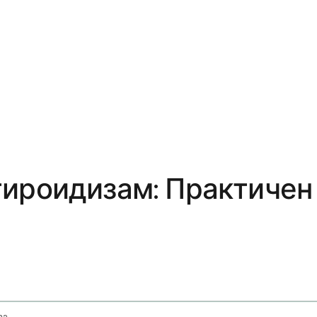
тироидизам: Практичен
Diet Plans For Hypothyroidism And Weight Management