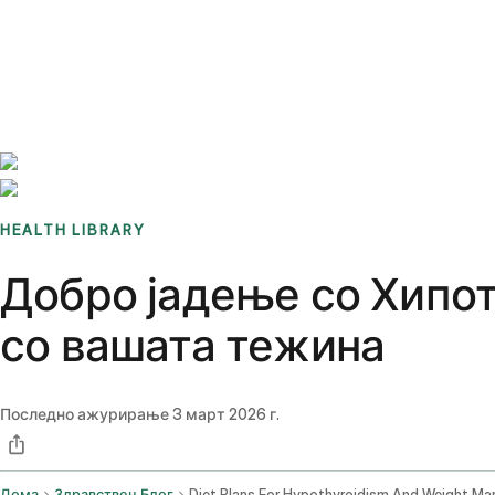
Benchmarks
Stories
FAQ
Sign up / Log in
HEALTH LIBRARY
Добро јадење со Хипо
со вашата тежина
Последно ажурирање
3 март 2026 г.
Дома
Здравствен Блог