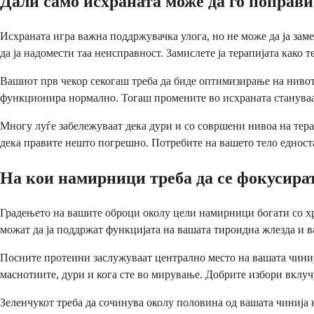
Дали само исхраната може да го поправ
Исхраната игра важна поддржувачка улога, но не може да ја зам
да ја надомести таа неисправност. Замислете ја терапијата како т
Вашиот прв чекор секогаш треба да биде оптимизирање на нивот
функционира нормално. Тогаш промените во исхраната стануваа
Многу луѓе забележуваат дека дури и со совршени нивоа на тера
дека правите нешто погрешно. Потребите на вашето тело едност
На кои намирници треба да се фокусира
Градењето на вашите оброци околу цели намирници богати со хр
можат да ја поддржат функцијата на вашата тироидна жлезда и в
Посните протеини заслужуваат централно место на вашата чиниј
маснотиите, дури и кога сте во мирување. Добрите избори вклучу
Зеленчукот треба да сочинува околу половина од вашата чинија 