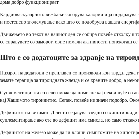
дома добро функционираат.
Кардиоваскуларното вежбање согорува калории и ја поддржува з
и постепено зголемување како што се подобрува вашата енергиј
Движењето во текот на вашиот ден се собира повеќе отколку шт
се справувате со заморот, овие помали активности понекогаш с
Што е со додатоците за здравје на тирои
Пазарот на додатоци е преплавен со производи кои тврдат дека 
земате терапија за тироидната жлезда и се храните добро, а нек
Суплементацијата со селен може да помогне кај некои луѓе со 
кај Хашимото тироидитис. Сепак, повеќе не значи подобро. Око
Дефицитот на витамин Д често се јавува заедно со хипотироиди
суплементирање ако сте во дефицит има смисла, но само откако ќ
Дефицитот на железо може да ги влоши симптомите на хипотирои