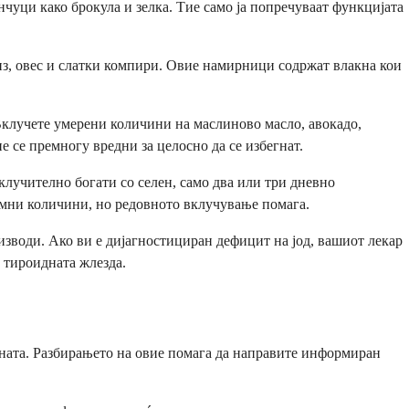
чуци како брокула и зелка. Тие само ја попречуваат функцијата
риз, овес и слатки компири. Овие намирници содржат влакна кои
Вклучете умерени количини на маслиново масло, авокадо,
е се премногу вредни за целосно да се избегнат.
лучително богати со селен, само два или три дневно
ромни количини, но редовното вклучување помага.
изводи. Ако ви е дијагностициран дефицит на јод, вашиот лекар
 тироидната жлезда.
ината. Разбирањето на овие помага да направите информиран