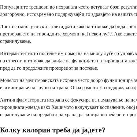
Популарните трендови во исхраната често ветуваат брзи резулта
долгорочно, истовремено поддржувајќи го здравјето на вашата т
Диети со многу ниски јаглехидрати како кето може да бидат не
претворањето на тироидните хормони кај некои луѓе. Ако сакате
ограничување.
Интермитентното постење им помогна на многу луѓе со управув
на стресот, што може да влијае на функцијата на тироидната жл
пред да го продолжите прозорецот за постење.
Моделот на медитеранската исхрана често добро функционира за
елиминирање на групи на храна. Оваа рамнотежа поддржува и ф
Антиинфламаторната исхрана се фокусира на намалување на нами
тироидната жлезда како Хашимото вклучуваат воспаление, овој п
ограничување на преработена храна, рафинирани шеќери и преку
Колку калории треба да јадете?