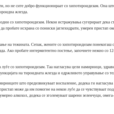
ти, но не сите добро функционираат со хипотироидизам. Она што 
ироидна жлезда.
згодни со хипотироидизам. Некои истражувања сугерираат дека с
 да пробате исхрана со пониски јаглехидрати, умерен пристап ок
ање на тежината. Сепак, жените со хипотироидизам понекогаш 
езда. Ако пробате интермитентно постење, започнете нежно со 12
 луѓе со хипотироидизам. Таа нагласува цели намирници, здрави
ункцијата на тироидната жлезда и одржливото управување со те
рниците што предизвикуваат воспаление, додека ги нагласува о
ристап може да им помогне на некои луѓе да се чувствуваат под
мерно алкохол, додека се зголемуваат шарени зеленчуци, омега