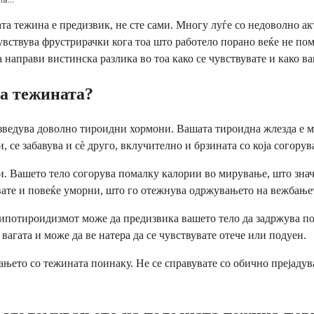
а тежина е предизвик, не сте сами. Многу луѓе со недоволно ак
вствува фрустрирачки кога тоа што работело порано веќе не пома
 направи вистинска разлика во тоа како се чувствувате и како ва
а тежината?
ведува доволно тироидни хормони. Вашата тироидна жлезда е мал
, се забавува и сè друго, вклучително и брзината со која согорув
и. Вашето тело согорува помалку калории во мирување, што знач
вате и повеќе уморни, што го отежнува одржувањето на вежбање
Хипотироидизмот може да предизвика вашето тело да задржува по
вагата и може да ве натера да се чувствувате отече или подуен.
ањето со тежината поинаку. Не се справувате со обично прејадув