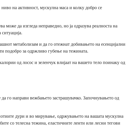
 ниво на активност, мускулна маса и колку добро се
а може да изгледа неправедно, но ја одразува реалноста на
 ситуација.
вашиот метаболизам и да го отежнат добивањето на есенцијални
ти подобро за одржливо губење на тежината.
алории од лосос и зеленчук влијаат на вашето тело поинаку од
е да го направи вежбањето застрашувачко. Започнувањето од
снотиите дури и во мирување, одржувањето на вашата мускулна
бите со телесна тежина, еластичните ленти или лесни тегови