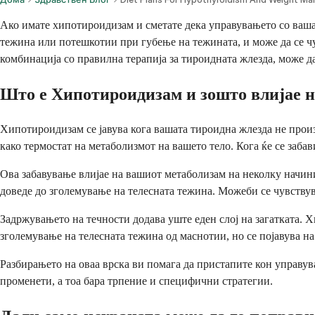
Ако имате хипотироидизам и сметате дека управувањето со вашат
тежина или потешкотии при губење на тежината, и може да се чу
комбинација со правилна терапија за тироидната жлезда, може да
Што е Хипотироидизам и зошто влијае н
Хипотироидизам се јавува кога вашата тироидна жлезда не произ
како термостат на метаболизмот на вашето тело. Кога ќе се забави
Ова забавување влијае на вашиот метаболизам на неколку начин
доведе до зголемување на телесната тежина. Можеби се чувству
Задржувањето на течности додава уште еден слој на загатката. 
зголемување на телесната тежина од маснотии, но се појавува на 
Разбирањето на оваа врска ви помага да пристапите кон управув
променети, а тоа бара трпение и специфични стратегии.