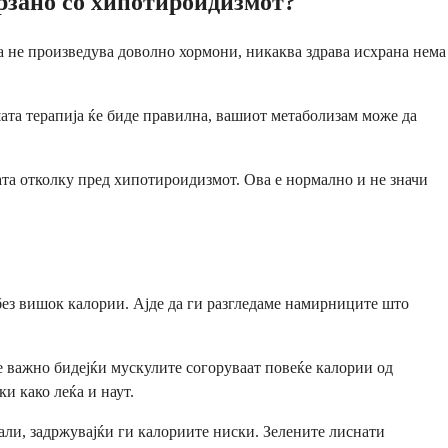
врзано со хипотироидизмот?
да не произведува доволно хормони, никаква здрава исхрана нема
ата терапија ќе биде правилна, вашиот метаболизам може да
ата отколку пред хипотироидизмот. Ова е нормално и не значи
без вишок калории. Ајде да ги разгледаме намирниците што
е важно бидејќи мускулите согоруваат повеќе калории од
и како леќа и наут.
али, задржувајќи ги калориите ниски. Зелените лиснати