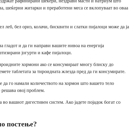
 содржат рафинирани шеќери, нездрави масти и натриум што
ана, шеќерни житарки и преработени меса се вклопуваат во оваа
л леб, бел ориз, колачи, бисквити и слатки пијалоци може да ја
 гладот и да ги направи вашите нивоа на енергија
атизирани јогурти и кафе пијалоци.
тироидните хормони ако се консумираат многу блиску до
емете таблетата за тироидната жлезда пред да ги консумирате.
оже да го намали количеството на хормон што вашето тело
о решава овој проблем.
а во вашиот дигестивен систем. Ако јадете појадок богат со
но постење?