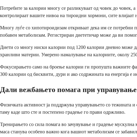
Потребите за калории многу се разликуваат од човек до човек, 
контролираат вашите нивоа на тироидни хормони, сите влијаат н
Многу луѓе со хипотироидизам откриваат дека им се потребни по
побавен метаболизам. Регистриран диететичар може да ви помогн
Диети со многу ниски калории под 1200 калории дневно може да
хранливи материи. Умерено намалување на калориите, околу 250
Фокусирањето само на броење калории ги пропушта важните факт
300 калории од бисквити, дури и ако содржината на енергија е и
Дали вежбањето помага при управување
Физичката активност ја поддржува управувањето со тежината и 
таму каде што сте и постепено градење го прави одржливо.
Тренирањето со сила помага во зачувување и градење мускулна 
маса станува особено важно кога вашиот метаболизам се забавил