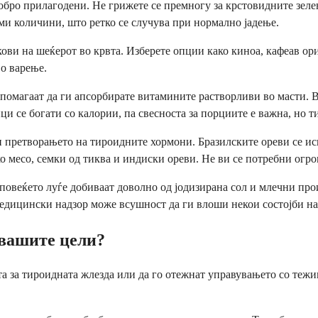
обро прилагодени. Не грижете се премногу за крстовидните зелен
ми количини, што ретко се случува при нормално јадење.
окови на шеќерот во крвта. Изберете опции како киноа, кафеав о
во варење.
 помагаат да ги апсорбирате витамините растворливи во масти. 
и се богати со калории, па свесноста за порциите е важна, но ти
 претворањето на тироидните хормони. Бразилските ореви се иск
ско месо, семки од тиква и индиски ореви. Не ви се потребни ог
повеќето луѓе добиваат доволно од јодизирана сол и млечни про
медицински надзор може всушност да ги влоши некои состојби на
 вашите цели?
та за тироидната жлезда или да го отежнат управувањето со теж