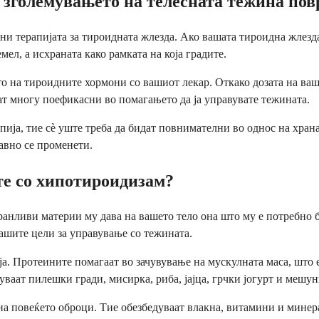
и зголемувањето на телесната тежина по
ени терапијата за тироидната жлезда. Ако вашата тироидна жлез
емел, а исхраната како рамката на која градите.
о на тироидните хормони со вашиот лекар. Откако дозата на ваш
т многу поефикасни во помагањето да ја управувате тежината.
пија, тие сè уште треба да бидат повнимателни во однос на хран
авно се променети.
те со хипотироидизам?
анливи материи му дава на вашето тело она што му е потребно 
ашите цели за управување со тежината.
а. Протеините помагаат во зачувување на мускулната маса, што 
ваат пилешки гради, мисирка, риба, јајца, грчки јогурт и мешунк
на повеќето оброци. Тие обезбедуваат влакна, витамини и минер