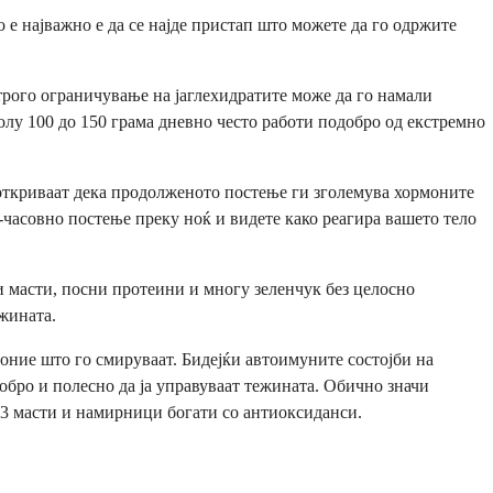
е најважно е да се најде пристап што можете да го одржите
трого ограничување на јаглехидратите може да го намали
олу 100 до 150 грама дневно често работи подобро од екстремно
откриваат дека продолженото постење ги зголемува хормоните
-часовно постење преку ноќ и видете како реагира вашето тело
 масти, посни протеини и многу зеленчук без целосно
жината.
ние што го смируваат. Бидејќи автоимуните состојби на
обро и полесно да ја управуваат тежината. Обично значи
-3 масти и намирници богати со антиоксиданси.