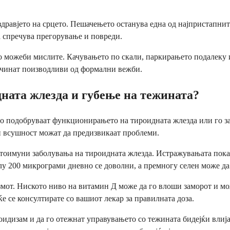
дравјето на срцето. Пешачењето останува една од најпристапни
а спречува прегорување и повреди.
о можеби мислите. Качувањето по скали, паркирањето подалеку 
е чинат поизводливи од формални вежби.
дната жлезда и губење на тежината?
го подобруваат функционирањето на тироидната жлезда или го за
ои всушност можат да предизвикаат проблеми.
автоимуни заболувања на тироидната жлезда. Истражувањата пока
лу 200 микрограми дневно се доволни, а премногу селен може да
змот. Ниското ниво на витамин Д може да го влоши заморот и мо
е се консултирате со вашиот лекар за правилната доза.
дизам и да го отежнат управувањето со тежината бидејќи влијае