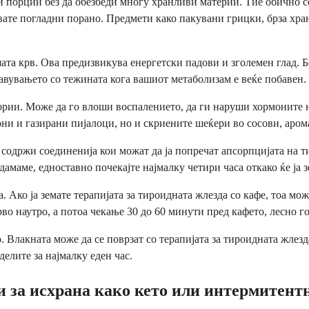
ли порции без да обезбеди многу хранливи материи. Тие обично
вувате погладни порано. Предмети како пакувани грицки, брза хр
та крв. Ова предизвикува енергетски падови и зголемен глад. Бе
авувањето со тежината кога вашиот метаболизам е веќе побавен.
рии. Може да го влоши воспалението, да ги наруши хормоните на
ни и газирани пијалоци, но и скриените шеќери во сосови, аром
 содржи соединенија кои можат да ја попречат апсорпцијата на 
амаме, едноставно почекајте најмалку четири часа откако ќе ја з
а. Ако ја земате терапијата за тироидната жлезда со кафе, тоа м
во наутро, а потоа чекање 30 до 60 минути пред кафето, лесно г
. Влакната може да се поврзат со терапијата за тироидната жлезд
делите за најмалку еден час.
и за исхрана како кето или интермитент