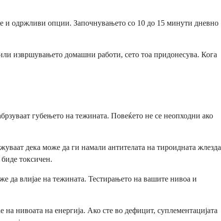
те и одржливи опции. Започнувањето со 10 до 15 минути дневно
или извршувањето домашни работи, сето тоа придонесува. Кога
брзуваат губењето на тежината. Повеќето не се неопходни ако
жуваат дека може да ги намали антителата на тироидната жлезда
 биде токсичен.
же да влијае на тежината. Тестирањето на вашите нивоа и
 на нивоата на енергија. Ако сте во дефицит, суплементацијата