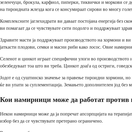
зеленчуци, брокула, карфиол, пиперки, тиквички и моркови се д
на тироидната жлезда кога се консумираат сирови во многу голе
Комплексните јаглехидрати ви даваат постојана енергија без ск
ви помагаат да се чувствувате сити подолго и поддржуваат здра
Здравите масти ја поддржуваат производството на хормони и ви
јаткасти плодови, семки и масни риби како лосос. Овие намирниц
Селенот и цинкот играат специфични улоги во производството и
обезбедуваат тоа што ви треба. Цинкот доаѓа од остриги, говед
Јодот е од суштинско значење за правење тироидни хормони, но 
ќе ви упати за суплементација. Земањето дополнителен јод без 
Кои намирници може да работат против
Некои намирници може да ја попречат апсорпцијата на терапија
избор без да се чувствувате претерано ограничено.