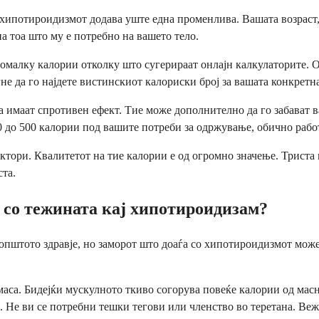
а хипотироидизмот додава уште една променлива. Вашата возраст,
а тоа што му е потребно на вашето тело.
малку калории отколку што сугерираат онлајн калкулаторите. Ов
е да го најдете вистинскиот калориски број за вашата конкретна
 имаат спротивен ефект. Тие може дополнително да го забават 
 до 500 калории под вашите потреби за одржување, обично рабо
ори. Квалитетот на тие калории е од огромно значење. Триста к
ста.
 со тежината кај хипотироидизам?
општото здравје, но заморот што доаѓа со хипотироидизмот мож
маса. Бидејќи мускулното ткиво согорува повеќе калории од ма
. Не ви се потребни тешки тегови или членство во теретана. Веж