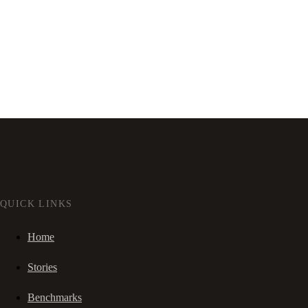
QUICK LINKS
Home
Stories
Benchmarks