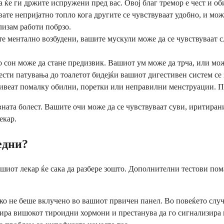
а ќе ги држите испружени пред вас. Овој благ тремор е чест и об
ате непријатно топло кога другите се чувствуваат удобно, и мож
изам работи побрзо.
те ментално возбудени, вашите мускули може да се чувствуваат 
сон може да стане предизвик. Вашиот ум може да трча, или може 
ти патувања до тоалетот бидејќи вашиот дигестивен систем се з
веат помалку обилни, поретки или неправилни менструации. Пло
вната болест. Вашите очи може да се чувствуваат суви, иритиран
екар.
едни?
ашиот лекар ќе сака да разбере зошто. Дополнителни тестови пом
ако не беше вклучено во вашиот првичен панел. Во повеќето сл
пира вишокот тироидни хормони и престанува да го сигнализира 