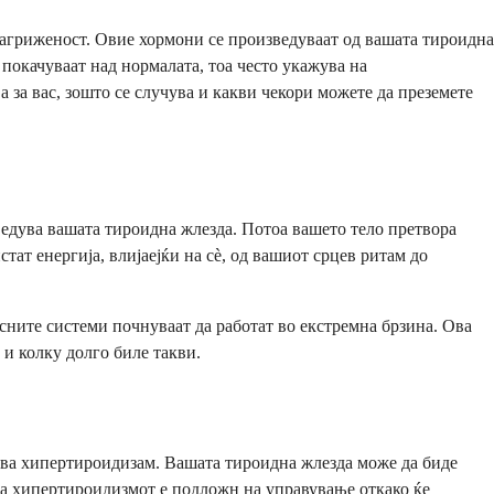
агриженост. Овие хормони се произведуваат од вашата тироидна
 покачуваат над нормалата, тоа често укажува на
 за вас, зошто се случува и какви чекори можете да преземете
ведува вашата тироидна жлезда. Потоа вашето тело претвора
тат енергија, влијаејќи на сè, од вашиот срцев ритам до
есните системи почнуваат да работат во екстремна брзина. Ова
 и колку долго биле такви.
ува хипертироидизам. Вашата тироидна жлезда може да биде
ка хипертироидизмот е подложн на управување откако ќе