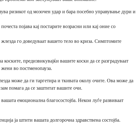
мува ризикот од мозочен удар и бара посебно управување дури и
очеста појава кај постарите возрасни или кај оние со
 жлезда го доведуваат вашето тело во криза. Симптомите
а коските, предизвикувајќи вашите коски да се разградуваат
ј жени во постменопауза.
зда може да ги таргетира и ткивата околу очите. Ова може да
зам помага да се заштитат вашите очи.
а вашата емоционална благосостојба. Некои луѓе развиваат
нција ја штити вашата долгорочна здравствена состојба.