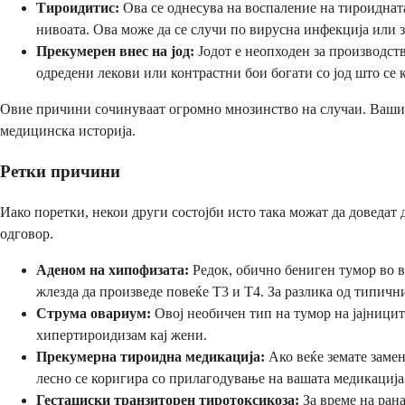
Тироидитис:
Ова се однесува на воспаление на тироиднат
нивоата. Ова може да се случи по вирусна инфекција или 
Прекумерен внес на јод:
Јодот е неопходен за производст
одредени лекови или контрастни бои богати со јод што се
Овие причини сочинуваат огромно мнозинство на случаи. Вашиот
медицинска историја.
Ретки причини
Иако поретки, некои други состојби исто така можат да доведат
одговор.
Аденом на хипофизата:
Редок, обично бениген тумор во 
жлезда да произведе повеќе Т3 и Т4. За разлика од типич
Струма овариум:
Овој необичен тип на тумор на јајницит
хипертироидизам кај жени.
Прекумерна тироидна медикација:
Ако веќе земате замен
лесно се коригира со прилагодување на вашата медикација
Гестациски транзиторен тиротоксикоза:
За време на ран