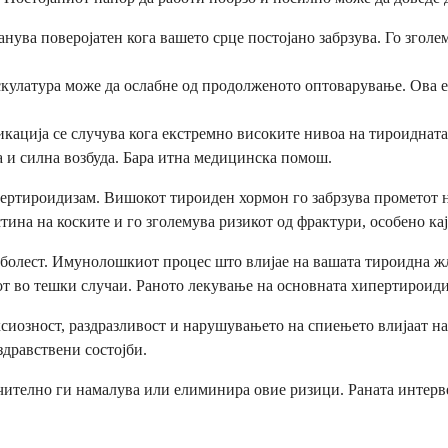
нува поверојатен кога вашето срце постојано забрзува. Го зголе
кулатура може да ослабне од продолженото оптоварување. Ова е п
кација се случува кога екстремно високите нивоа на тироидната
а и силна возбуда. Бара итна медицинска помош.
ипертироидизам. Вишокот тироиден хормон го забрзува прометот н
тина на коските и го зголемува ризикот од фрактури, особено ка
болест. Имунолошкиот процес што влијае на вашата тироидна жле
от во тешки случаи. Раното лекување на основната хипертироиди
ксиозност, раздразливост и нарушувањето на спиењето влијаат н
дравствени состојби.
чително ги намалува или елиминира овие ризици. Раната интерве