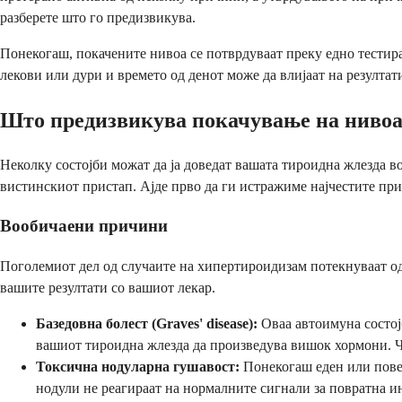
разберете што го предизвикува.
Понекогаш, покачените нивоа се потврдуваат преку едно тестирањ
лекови или дури и времето од денот може да влијаат на резултат
Што предизвикува покачување на нивоат
Неколку состојби можат да ја доведат вашата тироидна жлезда в
вистинскиот пристап. Ајде прво да ги истражиме најчестите при
Вообичаени причини
Поголемиот дел од случаите на хипертироидизам потекнуваат од 
вашите резултати со вашиот лекар.
Базедовна болест (Graves' disease):
Оваа автоимуна состој
вашиот тироидна жлезда да произведува вишок хормони. Чес
Токсична нодуларна гушавост:
Понекогаш еден или повеќ
нодули не реагираат на нормалните сигнали за повратна и