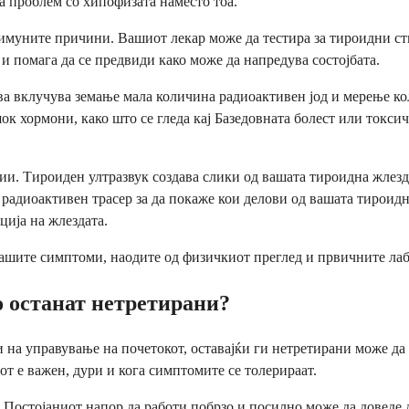
а проблем со хипофизата наместо тоа.
оимуните причини. Вашиот лекар може да тестира за тироидни ст
 и помага да се предвиди како може да напредува состојбата.
Ова вклучува земање мала количина радиоактивен јод и мерење к
к хормони, како што се гледа кај Базедовната болест или токси
. Тироиден ултразвук создава слики од вашата тироидна жлезда
адиоактивен трасер за да покаже кои делови од вашата тироидна
ција на жлездата.
вашите симптоми, наодите од физичкиот преглед и првичните лабор
 останат нетретирани?
на управување на почетокот, оставајќи ги нетретирани може да 
от е важен, дури и кога симптомите се толерираат.
Постојаниот напор да работи побрзо и посилно може да доведе 