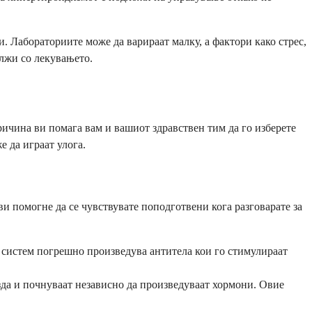
. Лабораториите може да варираат малку, а фактори како стрес,
олжи со лекувањето.
ричина ви помага вам и вашиот здравствен тим да го изберете
 да играат улога.
и помогне да се чувствувате поподготвени кога разговарате за
систем погрешно произведува антитела кои го стимулираат
зда и почнуваат независно да произведуваат хормони. Овие