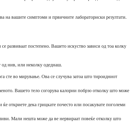
ова на вашите симптоми и првичните лабораториски резултати.
се развиваат постепено. Вашето искуство зависи од тоа колку
 од нив, или неколку одеднаш.
га сте во мирување. Ова се случува затоа што тироидниот
аеното. Вашето тело согорува калории побрзо отколку што може
и ќе откриете дека грицкате почесто или посакувате поголеми
ливи. Мали нешта може да ве нервираат повеќе отколку што