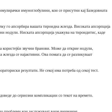
имулирачки имуноглобулини, кои се присутни кај Базедовната
олку го апсорбира вашата тироидна жлезда. Високата апсорпција
чни нодули. Ниската апсорпција укажува на тироидитис, каде
 користејќи звучни бранови. Може да открие нодули,
 жлезда се најактивни. Ова помага да се разликуваат
аториски резултати. Не секој има потреба од секој тест.
доведе до сериозни компликации со текот на времето.
до проблеми кои заслужуваат ваше внимание.