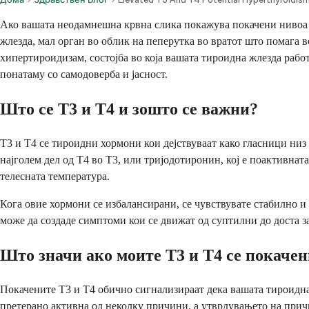
Ако вашата неодамнешна крвна слика покажува покачени нивоа н
жлезда, мал орган во облик на пеперутка во вратот што помага в
хипертироидизам, состојба во која вашата тироидна жлезда работ
понатаму со самодоверба и јасност.
Што се Т3 и Т4 и зошто се важни?
Т3 и Т4 се тироидни хормони кои дејствуваат како гласници низ
најголем дел од Т4 во Т3, или тријодотиронин, кој е поактивната
телесната температура.
Кога овие хормони се избалансирани, се чувствувате стабилно и 
може да создаде симптоми кои се движат од суптилни до доста з
Што значи ако моите Т3 и Т4 се покаче
Покачените Т3 и Т4 обично сигнализираат дека вашата тироидна
претерано активна од неколку причини, а утврдувањето на прич