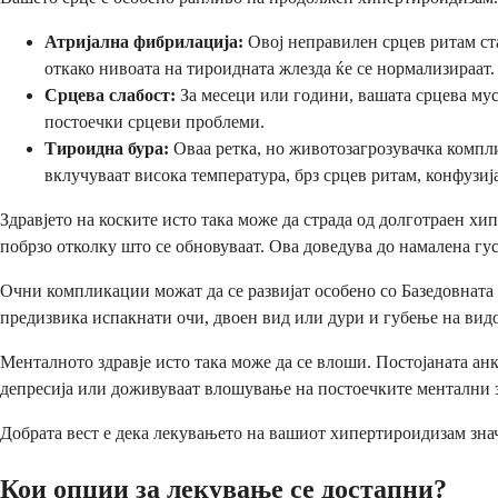
Атријална фибрилација:
Овој неправилен срцев ритам ста
откако нивоата на тироидната жлезда ќе се нормализираат.
Срцева слабост:
За месеци или години, вашата срцева мус
постоечки срцеви проблеми.
Тироидна бура:
Оваа ретка, но животозагрозувачка компли
вклучуваат висока температура, брз срцев ритам, конфузиј
Здравјето на коските исто така може да страда од долготраен х
побрзо отколку што се обновуваат. Ова доведува до намалена гус
Очни компликации можат да се развијат особено со Базедовната 
предизвика испакнати очи, двоен вид или дури и губење на вид
Менталното здравје исто така може да се влоши. Постојаната ан
депресија или доживуваат влошување на постоечките ментални з
Добрата вест е дека лекувањето на вашиот хипертироидизам зна
Кои опции за лекување се достапни?