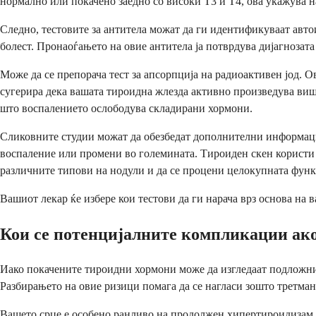
нормално или покачено заедно со високи Т3 и Т4, ова укажува н
Следно, тестовите за антитела можат да ги идентификуваат авт
болест. Пронаоѓањето на овие антитела ја потврдува дијагнозата
Може да се препорача тест за апсорпција на радиоактивен јод. 
сугерира дека вашата тироидна жлезда активно произведува вишо
што воспалението ослободува складирани хормони.
Сликовните студии можат да обезбедат дополнителни информации
воспаление или промени во големината. Тироиден скен користи р
различните типови на нодули и да се процени целокупната функ
Вашиот лекар ќе избере кои тестови да ги нарача врз основа на 
Кои се потенцијалните компликации ако
Иако покачените тироидни хормони може да изгледаат подложни 
Разбирањето на овие ризици помага да се нагласи зошто третман
Вашето срце е особено ранливо на продолжен хипертироидизам. 