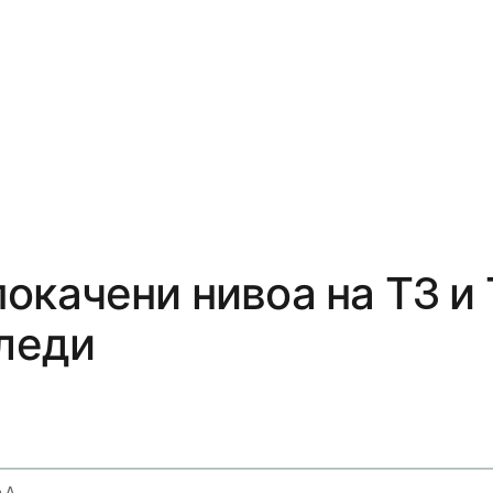
качени нивоа на Т3 и Т
следи
Elevated T3 And T4 Potential Hyperthyroidism And Next Steps