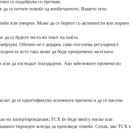
ично се подобрува со третман.
е да се потите повеќе од вообичаеното. Вашето тело
слаби или уморни. Може да се борите со активности кои порано
да се будите често во текот на ноќта.
абрзува. Обично не е дијареа, само поголема регуларност.
дноста исто така може да биде привремено засегната.
и или да изгледаат поиздадени. Ако забележите промени во
агаат да се идентификува основната причина и да се насочи
учаи на хипертироидизам, ТСХ ќе биде многу ниско или
вашиот тироиден жлезда да произведе повеќе. Сепак, ако ТСХ е