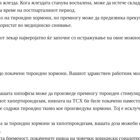
а жлезда. Кога жлездата станува воспалена, може да истече скл
за време на постпарталниот период.
во на тироидни хормони, но премногу може да предизвика преку
 користат во медицинско снимање.
 лекар најверојатно ќе започне со истражување на овие можнос
 до покачени тироидни хормони. Вашиот здравствен работник мож
вашата хипофиза може да произведе премногу тироиден стимули
ниот хипертироидизам, нивоата на ТСХ би биле покачени наместо
е содржи тироидно ткиво кое произведува хормони. Тој е исклу
а за тироидни хормони за хипотироидизам, вашата доза можеби 
.
ата бременост, покачените нивоа на човечки хорионски гонадотр