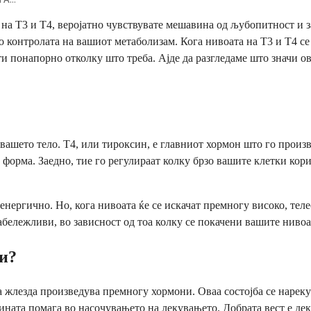
а Т3 и Т4, веројатно чувствувате мешавина од љубопитност и з
о контролата на вашиот метаболизам. Кога нивоата на Т3 и Т4 се
и понапорно отколку што треба. Ајде да разгледаме што значи ова
 вашето тело. Т4, или тироксин, е главниот хормон што го произ
 форма. Заедно, тие го регулираат колку брзо вашите клетки корис
енергично. Но, кога нивоата ќе се искачат премногу високо, тел
абележливи, во зависност од тоа колку се покачени вашите нивоа
ни?
 жлезда произведува премногу хормони. Оваа состојба се нарек
ината помага во насочувањето на лекувањето. Добрата вест е де