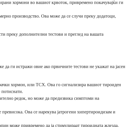
адирани хормони во вашиот крвоток, привремено покачувајќи ги
мерно производство. Ова може да се случи преку додатоци,
ти преку дополнителни тестови и преглед на вашата
е да ги истражи овие ако првичните тестови не укажат на јасен
рачки хормон, или ТСХ. Ова го сигнализира вашиот тироиден
 потиснати.
чително редок, но може да предизвика симптоми на
е превисока. Ова се нарекува јатрогени хипертироидизам и
опин може привремено да ја стимулираат тироидната жлезда.