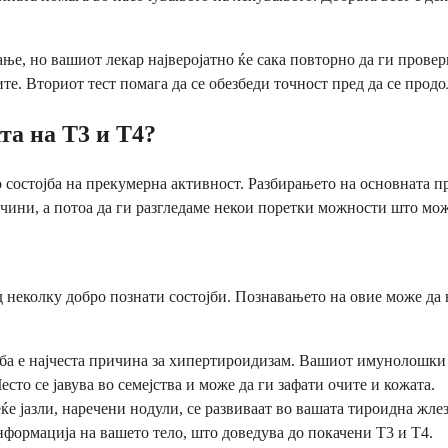
е, но вашиот лекар најверојатно ќе сака повторно да ги провери
ите. Вториот тест помага да се обезбеди точност пред да се прод
а на Т3 и Т4?
о состојба на прекумерна активност. Разбирањето на основната п
чини, а потоа да ги разгледаме некои поретки можности што може
неколку добро познати состојби. Познавањето на овие може да в
ба е најчеста причина за хипертироидизам. Вашиот имунолошки 
то се јавува во семејства и може да ги зафати очите и кожата.
е јазли, наречени нодули, се развиваат во вашата тироидна жле
нформација на вашето тело, што доведува до покачени Т3 и Т4.