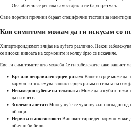
Ова обично се решава самостојно и не бара третман.
Овие поретки причини бараат специфични тестови за идентифика
Кои симптоми можам да ги искусам со п
Хипертироидизмот влијае на луѓето различно. Некои забележува
се високи нивоата на хормоните и колку брзо се искачиле.
Еве ги симптомите што можеби ќе ги забележите како вашиот мет
Брз или неправилен срцев ритам:
Вашето срце може да по
хормон го зголемува вашиот срцев ритам и силата на секој
Ненамерно губење на тежината:
Може да изгубите тежина
да ги внесе.
Зголемен апетит:
Многу луѓе се чувствуваат погладни од 
оброци.
Нервоза и анксиозност:
Вишокот тироиден хормон може да 
обично би било.