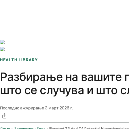
Benchmarks
Stories
FAQ
Sign up / Log in
HEALTH LIBRARY
Разбирање на вашите по
што се случува и што 
Последно ажурирање
3 март 2026 г.
Дома
Здравствен Блог