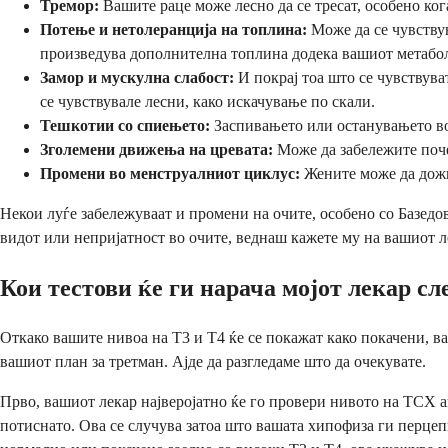
Тремор:
Вашите раце може лесно да се тресат, особено ког
Потење и нетолеранција на топлина:
Може да се чувствув
произведува дополнителна топлина додека вашиот метабол
Замор и мускулна слабост:
И покрај тоа што се чувствува
се чувствувале лесни, како искачување по скали.
Тешкотии со спиењето:
Заспивањето или останувањето во 
Зголемени движења на цревата:
Може да забележите почес
Промени во менструалниот циклус:
Жените може да дожи
Некои луѓе забележуваат и промени на очите, особено со Базедо
видот или непријатност во очите, веднаш кажете му на вашиот л
Кои тестови ќе ги нарача мојот лекар сл
Откако вашите нивоа на Т3 и Т4 ќе се покажат како покачени, в
вашиот план за третман. Ајде да разгледаме што да очекувате.
Прво, вашиот лекар најверојатно ќе го провери нивото на ТСХ 
потиснато. Ова се случува затоа што вашата хипофиза ги перце