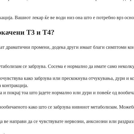
ција. Вашиот лекар ќе ве води низ она што е потребно врз осн
окачени Т3 и Т4?
ат драматични промени, додека други имаат благи симптоми кои 
аболизам се забрзува. Сосема е нормално да имате само неколку
чувствува како забрзува или прескокнува отчукувања, дури и ко
а контракција.
 и покрај тоа што јадете нормално или дури и повеќе од вообич
вообичаеното како што се забрзува нивниот метаболизам. Можеб
ве направи да се чувствувате нервозни, анксиозни или раздраз